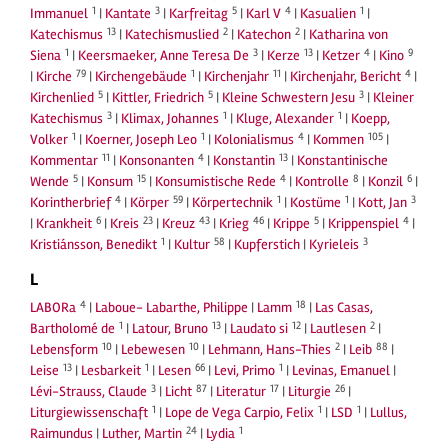
1
3
5
4
1
Immanuel
|
Kantate
|
Karfreitag
|
Karl V
|
Kasualien
|
13
2
2
Katechismus
|
Katechismuslied
|
Katechon
|
Katharina von
1
3
13
4
9
Siena
|
Keersmaeker, Anne Teresa De
|
Kerze
|
Ketzer
|
Kino
79
1
11
4
|
Kirche
|
Kirchengebäude
|
Kirchenjahr
|
Kirchenjahr, Bericht
|
5
5
3
Kirchenlied
|
Kittler, Friedrich
|
Kleine Schwestern Jesu
|
Kleiner
3
1
1
Katechismus
|
Klimax, Johannes
|
Kluge, Alexander
|
Koepp,
1
1
4
105
Volker
|
Koerner, Joseph Leo
|
Kolonialismus
|
Kommen
|
11
4
13
Kommentar
|
Konsonanten
|
Konstantin
|
Konstantinische
5
15
4
8
6
Wende
|
Konsum
|
Konsumistische Rede
|
Kontrolle
|
Konzil
|
4
59
1
1
3
Korintherbrief
|
Körper
|
Körpertechnik
|
Kostüme
|
Kott, Jan
6
23
43
46
5
4
|
Krankheit
|
Kreis
|
Kreuz
|
Krieg
|
Krippe
|
Krippenspiel
|
1
58
3
Kristiánsson, Benedikt
|
Kultur
|
Kupferstich
|
Kyrieleis
L
4
18
LABORa
|
Laboue- Labarthe, Philippe
|
Lamm
|
Las Casas,
1
13
12
2
Bartholomé de
|
Latour, Bruno
|
Laudato si
|
Lautlesen
|
10
10
2
88
Lebensform
|
Lebewesen
|
Lehmann, Hans-Thies
|
Leib
|
13
1
66
1
Leise
|
Lesbarkeit
|
Lesen
|
Levi, Primo
|
Levinas, Emanuel
|
3
87
17
26
Lévi-Strauss, Claude
|
Licht
|
Literatur
|
Liturgie
|
1
1
1
Liturgiewissenschaft
|
Lope de Vega Carpio, Felix
|
LSD
|
Lullus,
24
1
Raimundus
|
Luther, Martin
|
Lydia