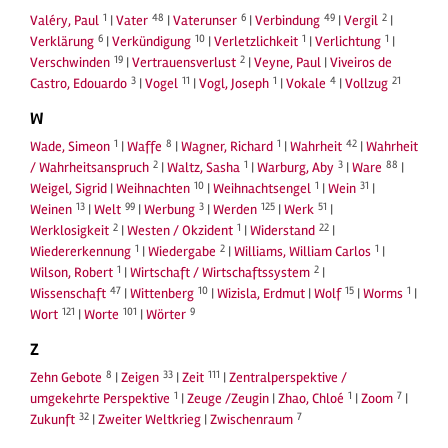
1
48
6
49
2
Valéry, Paul
|
Vater
|
Vaterunser
|
Verbindung
|
Vergil
|
6
10
1
1
Verklärung
|
Verkündigung
|
Verletzlichkeit
|
Verlichtung
|
19
2
Verschwinden
|
Vertrauensverlust
|
Veyne, Paul
|
Viveiros de
3
11
1
4
21
Castro, Edouardo
|
Vogel
|
Vogl, Joseph
|
Vokale
|
Vollzug
W
1
8
1
42
Wade, Simeon
|
Waffe
|
Wagner, Richard
|
Wahrheit
|
Wahrheit
2
1
3
88
/ Wahrheitsanspruch
|
Waltz, Sasha
|
Warburg, Aby
|
Ware
|
10
1
31
Weigel, Sigrid
|
Weihnachten
|
Weihnachtsengel
|
Wein
|
13
99
3
125
51
Weinen
|
Welt
|
Werbung
|
Werden
|
Werk
|
2
1
22
Werklosigkeit
|
Westen / Okzident
|
Widerstand
|
1
2
1
Wiedererkennung
|
Wiedergabe
|
Williams, William Carlos
|
1
2
Wilson, Robert
|
Wirtschaft / Wirtschaftssystem
|
47
10
15
1
Wissenschaft
|
Wittenberg
|
Wizisla, Erdmut
|
Wolf
|
Worms
|
121
101
9
Wort
|
Worte
|
Wörter
Z
8
33
111
Zehn Gebote
|
Zeigen
|
Zeit
|
Zentralperspektive /
1
1
7
umgekehrte Perspektive
|
Zeuge /Zeugin
|
Zhao, Chloé
|
Zoom
|
32
7
Zukunft
|
Zweiter Weltkrieg
|
Zwischenraum