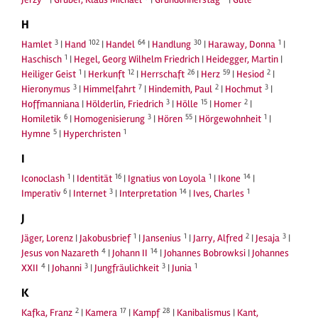
H
3
102
64
30
1
Hamlet
|
Hand
|
Handel
|
Handlung
|
Haraway, Donna
|
1
Haschisch
|
Hegel, Georg Wilhelm Friedrich
|
Heidegger, Martin
|
1
12
26
59
2
Heiliger Geist
|
Herkunft
|
Herrschaft
|
Herz
|
Hesiod
|
3
7
2
3
Hieronymus
|
Himmelfahrt
|
Hindemith, Paul
|
Hochmut
|
3
15
2
Hoffmanniana
|
Hölderlin, Friedrich
|
Hölle
|
Homer
|
6
3
55
1
Homiletik
|
Homogenisierung
|
Hören
|
Hörgewohnheit
|
5
1
Hymne
|
Hyperchristen
I
1
16
1
14
Iconoclash
|
Identität
|
Ignatius von Loyola
|
Ikone
|
6
3
14
1
Imperativ
|
Internet
|
Interpretation
|
Ives, Charles
J
1
1
2
3
Jäger, Lorenz
|
Jakobusbrief
|
Jansenius
|
Jarry, Alfred
|
Jesaja
|
4
14
Jesus von Nazareth
|
Johann II
|
Johannes Bobrowksi
|
Johannes
4
3
3
1
XXII
|
Johanni
|
Jungfräulichkeit
|
Junia
K
2
17
28
Kafka, Franz
|
Kamera
|
Kampf
|
Kanibalismus
|
Kant,