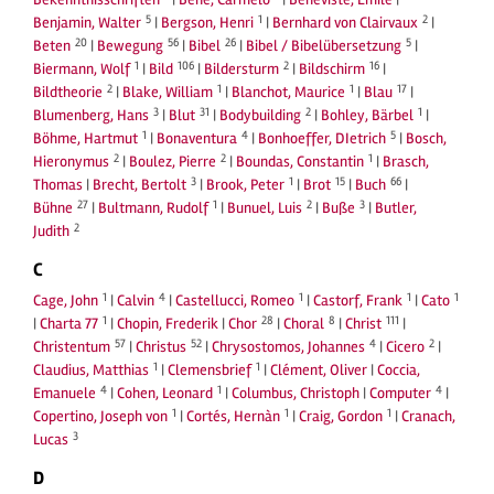
5
1
2
Benjamin, Walter
|
Bergson, Henri
|
Bernhard von Clairvaux
|
20
56
26
5
Beten
|
Bewegung
|
Bibel
|
Bibel / Bibelübersetzung
|
1
106
2
16
Biermann, Wolf
|
Bild
|
Bildersturm
|
Bildschirm
|
2
1
1
17
Bildtheorie
|
Blake, William
|
Blanchot, Maurice
|
Blau
|
3
31
2
1
Blumenberg, Hans
|
Blut
|
Bodybuilding
|
Bohley, Bärbel
|
1
4
5
Böhme, Hartmut
|
Bonaventura
|
Bonhoeffer, DIetrich
|
Bosch,
2
2
1
Hieronymus
|
Boulez, Pierre
|
Boundas, Constantin
|
Brasch,
3
1
15
66
Thomas
|
Brecht, Bertolt
|
Brook, Peter
|
Brot
|
Buch
|
27
1
2
3
Bühne
|
Bultmann, Rudolf
|
Bunuel, Luis
|
Buße
|
Butler,
2
Judith
C
1
4
1
1
1
Cage, John
|
Calvin
|
Castellucci, Romeo
|
Castorf, Frank
|
Cato
1
28
8
111
|
Charta 77
|
Chopin, Frederik
|
Chor
|
Choral
|
Christ
|
57
52
4
2
Christentum
|
Christus
|
Chrysostomos, Johannes
|
Cicero
|
1
1
Claudius, Matthias
|
Clemensbrief
|
Clément, Oliver
|
Coccia,
4
1
4
Emanuele
|
Cohen, Leonard
|
Columbus, Christoph
|
Computer
|
1
1
1
Copertino, Joseph von
|
Cortés, Hernàn
|
Craig, Gordon
|
Cranach,
3
Lucas
D