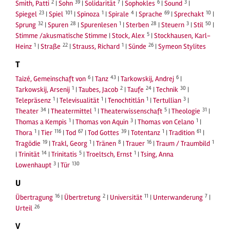
2
39
7
6
3
Smith, Patti
|
Sohn
|
Solidarität
|
Sophokles
|
Sound
|
23
101
1
4
69
10
Spiegel
|
Spiel
|
Spinoza
|
Spirale
|
Sprache
|
Sprechakt
|
32
28
1
28
3
50
Sprung
|
Spuren
|
Spurenlesen
|
Sterben
|
Steuern
|
Stil
|
5
Stimme /akusmatische Stimme
|
Stock, Alex
|
Stockhausen, Karl-
1
22
1
26
Heinz
|
Straße
|
Strauss, Richard
|
Sünde
|
Symeon Stylites
T
6
43
6
Taizé, Gemeinschaft von
|
Tanz
|
Tarkowskij, Andrej
|
1
2
24
30
Tarkowskij, Arsenij
|
Taubes, Jacob
|
Taufe
|
Technik
|
1
1
1
3
Telepräsenz
|
Televisualität
|
Tenochtitlán
|
Tertullian
|
34
1
5
31
Theater
|
Theatermittel
|
Theaterwissenschaft
|
Theologie
|
1
3
1
Thomas a Kempis
|
Thomas von Aquin
|
Thomas von Celano
|
1
116
67
39
1
61
Thora
|
Tier
|
Tod
|
Tod Gottes
|
Totentanz
|
Tradition
|
19
1
8
16
1
Tragödie
|
Trakl, Georg
|
Tränen
|
Trauer
|
Traum / Traumbild
14
5
1
|
Trinität
|
Trinitatis
|
Troeltsch, Ernst
|
Tsing, Anna
3
130
Lowenhaupt
|
Tür
U
16
2
11
7
Übertragung
|
Übertretung
|
Universität
|
Unterwanderung
|
26
Urteil
V