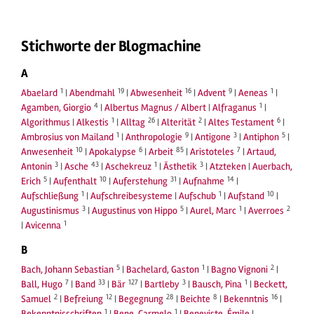
Stichworte der Blogmachine
A
1
19
16
9
1
Abaelard
|
Abendmahl
|
Abwesenheit
|
Advent
|
Aeneas
|
4
1
Agamben, Giorgio
|
Albertus Magnus / Albert
|
Alfraganus
|
1
26
2
6
Algorithmus
|
Alkestis
|
Alltag
|
Alterität
|
Altes Testament
|
1
9
3
5
Ambrosius von Mailand
|
Anthropologie
|
Antigone
|
Antiphon
|
10
6
85
7
Anwesenheit
|
Apokalypse
|
Arbeit
|
Aristoteles
|
Artaud,
3
43
1
3
Antonin
|
Asche
|
Aschekreuz
|
Ästhetik
|
Atzteken
|
Auerbach,
5
10
31
14
Erich
|
Aufenthalt
|
Auferstehung
|
Aufnahme
|
1
1
10
Aufschließung
|
Aufschreibesysteme
|
Aufschub
|
Aufstand
|
3
5
1
2
Augustinismus
|
Augustinus von Hippo
|
Aurel, Marc
|
Averroes
1
|
Avicenna
B
5
1
2
Bach, Johann Sebastian
|
Bachelard, Gaston
|
Bagno Vignoni
|
7
33
127
3
1
Ball, Hugo
|
Band
|
Bär
|
Bartleby
|
Bausch, Pina
|
Beckett,
2
12
28
8
16
Samuel
|
Befreiung
|
Begegnung
|
Beichte
|
Bekenntnis
|
1
1
Bekenntnisschriften
|
Bene, Carmelo
|
Beneviste, Émile
|