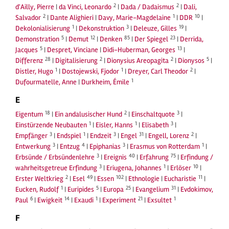
2
2
d'Ailly, Pierre
|
da Vinci, Leonardo
|
Dada / Dadaismus
|
Dali,
2
1
10
Salvador
|
Dante Alighieri
|
Davy, Marie-Magdelaine
|
DDR
|
1
3
19
Dekolonialisierung
|
Dekonstruktion
|
Deleuze, Gilles
|
5
12
85
23
Demonstration
|
Demut
|
Denken
|
Der Spiegel
|
Derrida,
5
13
Jacques
|
Despret, Vinciane
|
Didi-Huberman, Georges
|
28
2
2
5
Differenz
|
Digitalisierung
|
Dionysius Areopagita
|
Dionysos
|
1
1
2
Distler, Hugo
|
Dostojewski, Fjodor
|
Dreyer, Carl Theodor
|
1
Dufourmatelle, Anne
|
Durkheim, Émile
E
18
2
3
Eigentum
|
Ein andalusischer Hund
|
Einschaltquote
|
1
1
3
Einstürzende Neubauten
|
Eisler, Hanns
|
Elisabeth
|
3
1
3
31
2
Empfänger
|
Endspiel
|
Endzeit
|
Engel
|
Engell, Lorenz
|
3
4
3
1
Entwerkung
|
Entzug
|
Epiphanias
|
Erasmus von Rotterdam
|
3
40
75
Erbsünde / Erbsündenlehre
|
Ereignis
|
Erfahrung
|
Erfindung /
3
1
10
wahrheitsgetreue Erfindung
|
Eriugena, Johannes
|
Erlöser
|
2
49
102
11
Erster Weltkrieg
|
Esel
|
Essen
|
Ethnologie
|
Eucharistie
|
1
5
25
31
Eucken, Rudolf
|
Euripides
|
Europa
|
Evangelium
|
Evdokimov,
6
14
1
21
1
Paul
|
Ewigkeit
|
Exaudi
|
Experiment
|
Exsultet
F