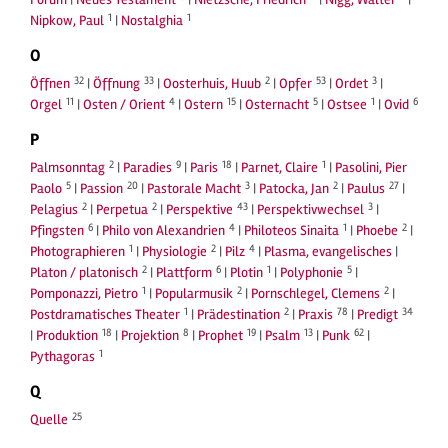
1
1
Nipkow, Paul
|
Nostalghia
O
32
33
2
53
3
Öffnen
|
Öffnung
|
Oosterhuis, Huub
|
Opfer
|
Ordet
|
11
4
15
5
1
6
Orgel
|
Osten / Orient
|
Ostern
|
Osternacht
|
Ostsee
|
Ovid
P
2
9
18
1
Palmsonntag
|
Paradies
|
Paris
|
Parnet, Claire
|
Pasolini, Pier
5
20
3
2
27
Paolo
|
Passion
|
Pastorale Macht
|
Patocka, Jan
|
Paulus
|
2
2
43
3
Pelagius
|
Perpetua
|
Perspektive
|
Perspektivwechsel
|
6
4
1
2
Pfingsten
|
Philo von Alexandrien
|
Philoteos Sinaita
|
Phoebe
|
1
2
4
Photographieren
|
Physiologie
|
Pilz
|
Plasma, evangelisches
|
2
6
1
5
Platon / platonisch
|
Plattform
|
Plotin
|
Polyphonie
|
1
2
2
Pomponazzi, Pietro
|
Popularmusik
|
Pornschlegel, Clemens
|
1
2
78
34
Postdramatisches Theater
|
Prädestination
|
Praxis
|
Predigt
18
8
19
13
62
|
Produktion
|
Projektion
|
Prophet
|
Psalm
|
Punk
|
1
Pythagoras
Q
25
Quelle