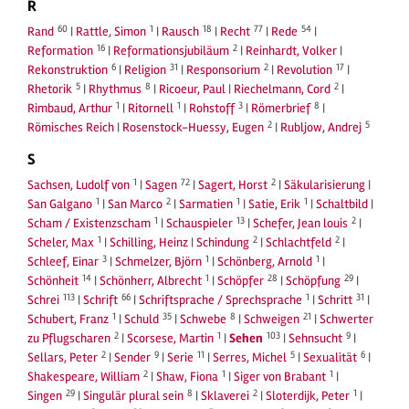
R
60
1
18
77
54
Rand
|
Rattle, Simon
|
Rausch
|
Recht
|
Rede
|
16
2
Reformation
|
Reformationsjubiläum
|
Reinhardt, Volker
|
6
31
2
17
Rekonstruktion
|
Religion
|
Responsorium
|
Revolution
|
5
8
2
Rhetorik
|
Rhythmus
|
Ricoeur, Paul
|
Riechelmann, Cord
|
1
1
3
8
Rimbaud, Arthur
|
Ritornell
|
Rohstoff
|
Römerbrief
|
2
5
Römisches Reich
|
Rosenstock-Huessy, Eugen
|
Rubljow, Andrej
S
1
72
2
Sachsen, Ludolf von
|
Sagen
|
Sagert, Horst
|
Säkularisierung
|
1
2
1
1
San Galgano
|
San Marco
|
Sarmatien
|
Satie, Erik
|
Schaltbild
|
1
13
2
Scham / Existenzscham
|
Schauspieler
|
Schefer, Jean louis
|
1
2
2
Scheler, Max
|
Schilling, Heinz
|
Schindung
|
Schlachtfeld
|
3
1
1
Schleef, Einar
|
Schmelzer, Björn
|
Schönberg, Arnold
|
14
1
28
29
Schönheit
|
Schönherr, Albrecht
|
Schöpfer
|
Schöpfung
|
113
66
1
31
Schrei
|
Schrift
|
Schriftsprache / Sprechsprache
|
Schritt
|
1
35
8
21
Schubert, Franz
|
Schuld
|
Schwebe
|
Schweigen
|
Schwerter
2
1
103
9
zu Pflugscharen
|
Scorsese, Martin
|
Sehen
|
Sehnsucht
|
2
9
11
5
6
Sellars, Peter
|
Sender
|
Serie
|
Serres, Michel
|
Sexualität
|
2
1
1
Shakespeare, William
|
Shaw, Fiona
|
Siger von Brabant
|
29
8
2
1
Singen
|
Singulär plural sein
|
Sklaverei
|
Sloterdijk, Peter
|