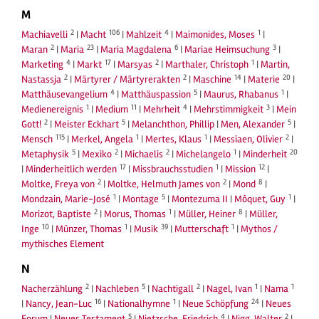
M
2
106
4
1
Machiavelli
|
Macht
|
Mahlzeit
|
Maimonides, Moses
|
2
23
6
3
Maran
|
Maria
|
Maria Magdalena
|
Mariae Heimsuchung
|
4
17
2
1
Marketing
|
Markt
|
Marsyas
|
Marthaler, Christoph
|
Martin,
2
2
14
20
Nastassja
|
Märtyrer / Märtyrerakten
|
Maschine
|
Materie
|
4
5
1
Matthäusevangelium
|
Matthäuspassion
|
Maurus, Rhabanus
|
1
11
4
3
Medienereignis
|
Medium
|
Mehrheit
|
Mehrstimmigkeit
|
Mein
2
5
5
Gott!
|
Meister Eckhart
|
Melanchthon, Phillip
|
Men, Alexander
|
115
1
1
2
Mensch
|
Merkel, Angela
|
Mertes, Klaus
|
Messiaen, Olivier
|
5
2
2
1
20
Metaphysik
|
Mexiko
|
Michaelis
|
Michelangelo
|
Minderheit
17
1
12
|
Minderheitlich werden
|
Missbrauchsstudien
|
Mission
|
2
2
8
Moltke, Freya von
|
Moltke, Helmuth James von
|
Mond
|
1
5
1
Mondzain, Marie-José
|
Montage
|
Montezuma II
|
Môquet, Guy
|
2
1
8
Morizot, Baptiste
|
Morus, Thomas
|
Müller, Heiner
|
Müller,
10
1
39
1
Inge
|
Münzer, Thomas
|
Musik
|
Mutterschaft
|
Mythos /
mythisches Element
N
2
5
2
1
1
Nacherzählung
|
Nachleben
|
Nachtigall
|
Nagel, Ivan
|
Nama
16
1
24
|
Nancy, Jean-Luc
|
Nationalhymne
|
Neue Schöpfung
|
Neues
5
4
2
Forum
|
Neues Testament
|
Nietzsche, Friedrich
|
Nigg, Walter
|