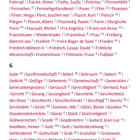
1
1
1
1
5
Fahrrad
|
Falcke, Heino
|
Fathy, Saafa
|
Felicitas
|
Fernsehbild
17
2
21
32
1
|
Fernsehen
|
Fernsehgottesdienst
|
Feuer
|
Film
|
Finanzen
1
2
25
|
Finter, Helga
|
Fiore, Joachim von
|
Flasch, Kurt
|
Fleisch
|
6
1
2
Fliegen
|
Flocon, Albert
|
Florenskij, Pawel
|
Form / liturgische
44
3
1
10
Form
|
Foucault, Michel
|
Fra Angelico
|
Franz von Assisi
|
2
8
54
Franziskaner / Minderbrüder
|
Franziskus
|
Frau
|
Freiberg,
1
24
4
24
Dietrich von
|
Freiheit
|
Frère Roger de Taizé
|
Frieden
|
1
3
Friedrich Wilhelm II
|
Friedrich, Caspar David
|
Fröhliche
3
6
3
Wissenschaft
|
Fronleichnam
|
Fühmann, Franz
|
Fußball
G
63
6
38
31
18
Gabe
|
Gastfreundschaft
|
Gebet
|
Gebrauch
|
Geburt
|
14
3
33
47
Gedicht
|
Gefüge
|
Geheimnis
|
Gemeinschaft
|
Generation /
1
8
17
1
Generationsprozess
|
Geräusch
|
Gerechtigkeit
|
Gerhard, Paul
43
4
17
|
Gericht
|
Gesang / Gesangbuch
|
Geschenk
|
Geschichte(n)
1
1
9
59
des Kinos
|
Geschlecht / Geschlechtsakt
|
Geschöpf
|
Gesetz
|
2
88
1
54
Geständnis
|
Geste
|
Giannari, Niki
|
Gilles, Beate
|
Glauben
|
7
4
1
Glaubensbekenntnis
|
Gloria
|
Glück / Glückseligkeit
|
3
28
2
4
Glühwürmchen
|
Gnade
|
Gnadenlehre
|
Godard, Jean-Luc
|
3
104
2
Goebbels, Heiner
|
Gott
|
Gott / Gottesbeziehung
|
26
1
26
2
Gottesdienst
|
Gottschalk
|
Grab
|
Gratuität
|
Grotowski,
1
3
2
42
Jerzy
|
Grüber, Klaus Michael
|
Gründonnerstag
|
Güte