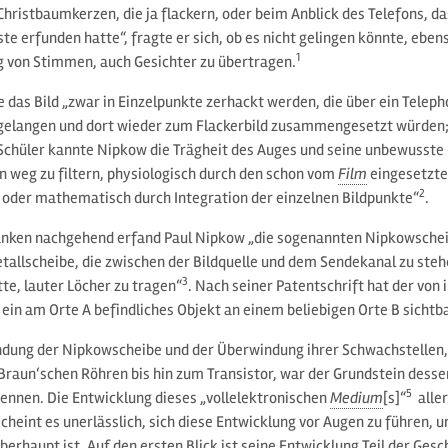
Christbaumkerzen, die ja flackern, oder beim Anblick des Telefons, 
ste erfunden hatte“, fragte er sich, ob es nicht gelingen könnte, eben
1
 von Stimmen, auch Gesichter zu übertragen.
 das Bild „zwar in Einzelpunkte zerhackt werden, die über ein Telep
elangen und dort wieder zum Flackerbild zusammengesetzt würden; 
chüler kannte Nipkow die Trägheit des Auges und seine unbewusste 
n weg zu filtern, physiologisch durch den schon vom
Film
eingesetzte
2
 oder mathematisch durch Integration der einzelnen Bildpunkte“
.
nken nachgehend erfand Paul Nipkow „die sogenannten Nipkowscheib
tallscheibe, die zwischen der Bildquelle und dem Sendekanal zu steh
3
te, lauter Löcher zu tragen“
. Nach seiner Patentschrift hat der vo
 ein am Orte A befindliches Objekt an einem beliebigen Orte B sicht
indung der Nipkowscheibe und der Überwindung ihrer Schwachstellen
Braun‘schen Röhren bis hin zum Transistor, war der Grundstein desse
5
ennen. Die Entwicklung dieses „vollelektronischen
Medium
[s]“
aller
heint es unerlässlich, sich diese Entwicklung vor Augen zu führen, 
erhaupt ist. Auf den ersten Blick ist seine Entwicklung Teil der Gesc