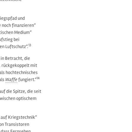
riegspfad und
 noch finanzieren“
itischen Medium“
fstieg bei
13
en Luftschutz“.
n Betracht, die
 rückgekoppelt mit
 als hochtechnisches
14
als
Waffe
fungiert.“
f die Spitze, die seit
 zwischen optischem
auf Kriegstechnik“
on Transistoren
, dass Fernsehen