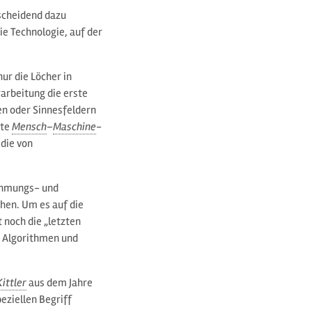
scheidend dazu
e Technologie, auf der
ur die Löcher in
arbeitung die erste
en oder Sinnesfeldern
nte
Mensch
–
Maschine
-
 die von
ehmungs- und
hen. Um es auf die
rt noch die „letzten
n Algorithmen und
Kittler
aus dem Jahre
ziellen Begriff