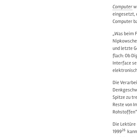
Computer
wu
eingesetzt,
Computer bas
„Was beim Fi
Nipkowscheib
und letzte 
flach: Ob Di
Interface se
elektronisc
Die Verarbe
Denkgeschwi
Spitze zu tr
Reste von 
Rohstoffen“
Die Lektüre
26
1999
kann 