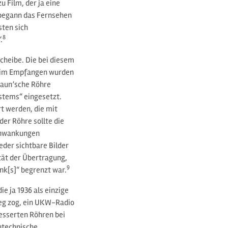
u Film, der ja eine
, begann das Fernsehen
sten sich
8
.
cheibe. Die bei diesem
beim Empfangen wurden
raun’sche Röhre
stems“ eingesetzt.
t werden, die mit
er Röhre sollte die
schwankungen
eder sichtbare Bilder
tät der Übertragung,
9
nk[s]“ begrenzt war.
 ja 1936 als einzige
eg zog, ein UKW-Radio
esserten Röhren bei
htechnische