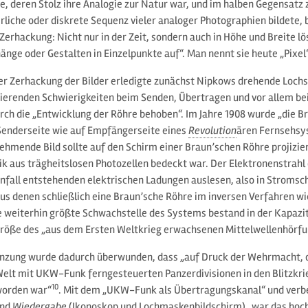
, deren Stolz ihre Analogie zur Natur war, und im halben Gegensatz z
erliche oder diskrete Sequenz vieler analoger Photographien bildete
 Zerhackung: Nicht nur in der Zeit, sondern auch in Höhe und Breite lö
ge oder Gestalten in Einzelpunkte auf“. Man nennt sie heute „Pixel“
r Zerhackung der Bilder erledigte zunächst Nipkows drehende Lochs
tierenden Schwierigkeiten beim Senden, Übertragen und vor allem 
urch die „Entwicklung der Röhre behoben“. Im Jahre 1908 wurde „die B
Senderseite wie auf Empfängerseite eines
Revolution
ären Fernsehsy
ehmende Bild sollte auf den Schirm einer Braun’schen Röhre projizier
 aus trägheitslosen Photozellen bedeckt war. Der Elektronenstrahl d
infall entstehenden elektrischen Ladungen auslesen, also in Strom
us denen schließlich eine Braun’sche Röhre im inversen Verfahren wi
e weiterhin größte Schwachstelle des Systems bestand in der Kapazi
 Größe des „aus dem Ersten Weltkrieg erwachsenen Mittelwellenhörfu
nzung wurde dadurch überwunden, dass „auf Druck der Wehrmacht, die
elt mit UKW-Funk ferngesteuerten Panzerdivisionen in den Blitzkri
10
worden war“
. Mit dem „UKW-Funk als Übertragungskanal“ und verb
nd
Wiedergabe
(Ikonoskop und Lochmaskenbildschirm) „war das hoc