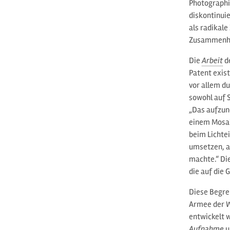
Photographie
diskontinui
als radikale
Zusammenhän
Die
Arbeit
de
Patent exis
vor allem d
sowohl auf 
„Das aufzun
einem Mosaik
beim Lichte
umsetzen, a
machte.“ Di
die auf die
Diese Begre
Armee der W
entwickelt 
Aufnahme
u