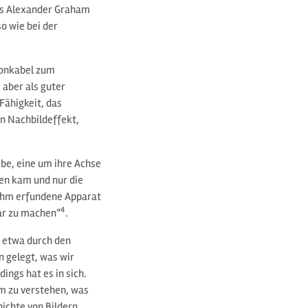
das Alexander Graham
so wie bei der
honkabel zum
aber als guter
Fähigkeit, das
n Nachbildeffekt,
e, eine um ihre Achse
en kam und nur die
n ihm erfundene Apparat
4
bar zu machen“
.
, etwa durch den
n gelegt, was wir
dings hat es in sich.
um zu verstehen, was
hichte von Bildern,