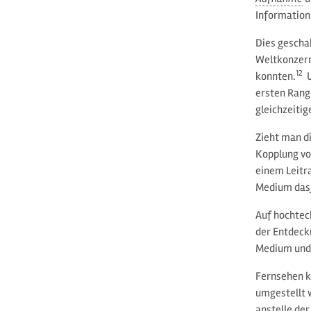
Information
Dies gescha
Weltkonzern
12
konnten.
U
ersten Rang
gleichzeitig
Zieht man d
Kopplung vo
einem Leitra
Medium dasj
Auf hochtech
der Entdeck
Medium und 
Fernsehen k
umgestellt 
anstelle der