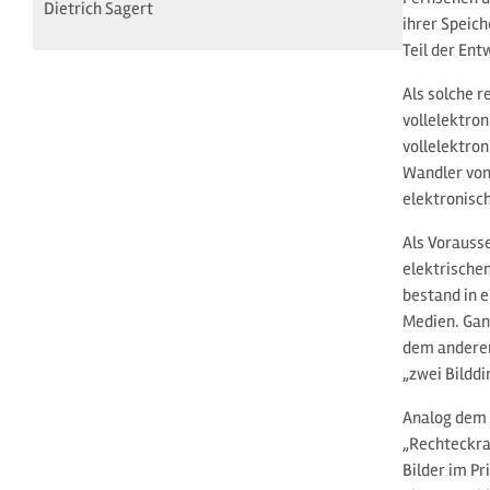
Dietrich Sagert
ihrer Speich
Teil der Ent
Als solche r
vollelektron
vollelektron
Wandler von 
elektronisch
Als Vorauss
elektrischen
bestand in e
Medien. Gan
dem anderen 
„zwei Bildd
Analog dem 
„Rechteckra
Bilder im P