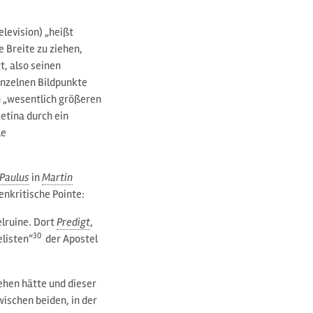
levision) „heißt
e Breite zu ziehen,
t, also seinen
inzelnen Bildpunkte
n „wesentlich größeren
Retina durch ein
le
Paulus
in
Martin
nkritische Pointe:
lruine. Dort
Predigt
,
30
elisten“
der Apostel
ehen hätte und dieser
wischen beiden, in der