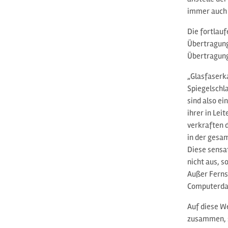
immer auch 
Die fortlau
Übertragung
Übertragung
„Glasfaserka
Spiegelschla
sind also ei
ihrer in Le
verkraften 
in der gesa
Diese sensat
nicht aus, 
Außer Ferns
Computerdat
Auf diese W
zusammen, s