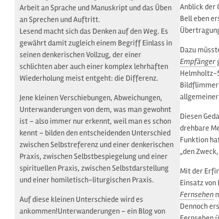
Anblick der 
Arbeit an Sprache und Manuskript und das Üben
Bell eben er
an Sprechen und Auftritt.
Übertragung
Lesend macht sich das Denken auf den Weg. Es
gewährt damit zugleich einem Begriff Einlass in
Dazu müsste
seinen denkerischen Vollzug, der einer
Empfänger
g
schlichten aber auch einer komplex lehrhaften
Helmholtz-S
Wiederholung meist entgeht: die Differenz.
Bildflimmer
allgemeiner
Jene kleinen Verschiebungen, Abweichungen,
Unterwanderungen von dem, was man gewohnt
Diesen Geda
ist – also immer nur erkennt, weil man es schon
drehbare Me
kennt – bilden den entscheidenden Unterschied
Funktion hat
zwischen Selbstreferenz und einer denkerischen
„den Zweck,
Praxis, zwischen Selbstbespiegelung und einer
spirituellen Praxis, zwischen Selbstdarstellung
Mit der Erf
und einer homiletisch-liturgischen Praxis.
Einsatz von 
Fernsehen
n
Auf diese kleinen Unterschiede wird es
Dennoch ersc
ankommen!Unterwanderungen – ein Blog von
Fernsehen üb