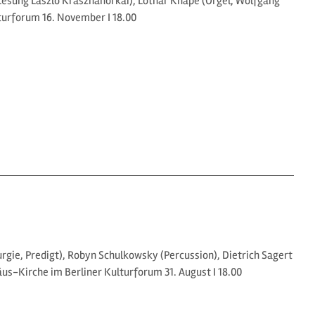
, Lesung László Krasznahorkai), Lothar Knape (Orgel, Wolfgang
lturforum 16. November I 18.00
rgie, Predigt), Robyn Schulkowsky (Percussion), Dietrich Sagert
häus-Kirche im Berliner Kulturforum 31. August I 18.00