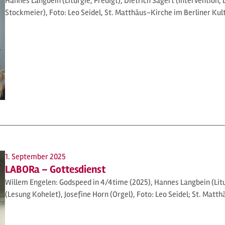
Hannes Langbein (Liturgie, Predigt), Dietrich Sagert (Intervention
Stockmeier), Foto: Leo Seidel, St. Matthäus-Kirche im Berliner Ku
1. September 2025
LABORa – Gottesdienst
Willem Engelen: Godspeed in 4/4time (2025), Hannes Langbein (Litu
(Lesung Kohelet), Josefine Horn (Orgel), Foto: Leo Seidel; St. Matt