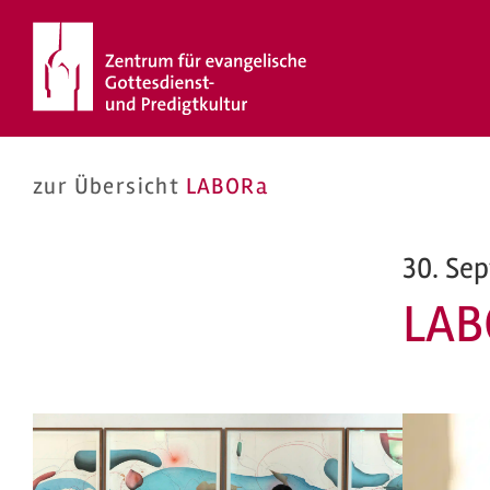
Zum
Inhalt
springen
zur Übersicht
LABORa
30. Se
LAB