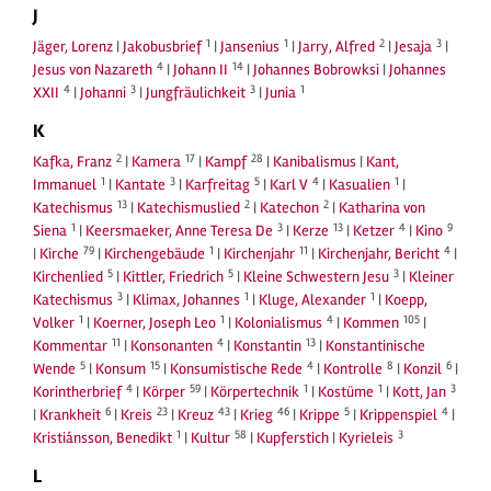
J
1
1
2
3
Jäger, Lorenz
|
Jakobusbrief
|
Jansenius
|
Jarry, Alfred
|
Jesaja
|
4
14
Jesus von Nazareth
|
Johann II
|
Johannes Bobrowksi
|
Johannes
4
3
3
1
XXII
|
Johanni
|
Jungfräulichkeit
|
Junia
K
2
17
28
Kafka, Franz
|
Kamera
|
Kampf
|
Kanibalismus
|
Kant,
1
3
5
4
1
Immanuel
|
Kantate
|
Karfreitag
|
Karl V
|
Kasualien
|
13
2
2
Katechismus
|
Katechismuslied
|
Katechon
|
Katharina von
1
3
13
4
9
Siena
|
Keersmaeker, Anne Teresa De
|
Kerze
|
Ketzer
|
Kino
79
1
11
4
|
Kirche
|
Kirchengebäude
|
Kirchenjahr
|
Kirchenjahr, Bericht
|
5
5
3
Kirchenlied
|
Kittler, Friedrich
|
Kleine Schwestern Jesu
|
Kleiner
3
1
1
Katechismus
|
Klimax, Johannes
|
Kluge, Alexander
|
Koepp,
1
1
4
105
Volker
|
Koerner, Joseph Leo
|
Kolonialismus
|
Kommen
|
11
4
13
Kommentar
|
Konsonanten
|
Konstantin
|
Konstantinische
5
15
4
8
6
Wende
|
Konsum
|
Konsumistische Rede
|
Kontrolle
|
Konzil
|
4
59
1
1
3
Korintherbrief
|
Körper
|
Körpertechnik
|
Kostüme
|
Kott, Jan
6
23
43
46
5
4
|
Krankheit
|
Kreis
|
Kreuz
|
Krieg
|
Krippe
|
Krippenspiel
|
1
58
3
Kristiánsson, Benedikt
|
Kultur
|
Kupferstich
|
Kyrieleis
L