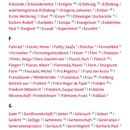
3
40
75
Erbsünde / Erbsündenlehre
|
Ereignis
|
Erfahrung
|
Erfindung /
3
1
10
wahrheitsgetreue Erfindung
|
Eriugena, Johannes
|
Erlöser
|
2
49
102
11
Erster Weltkrieg
|
Esel
|
Essen
|
Ethnologie
|
Eucharistie
|
1
5
25
31
Eucken, Rudolf
|
Euripides
|
Europa
|
Evangelium
|
Evdokimov,
6
14
1
21
1
Paul
|
Ewigkeit
|
Exaudi
|
Experiment
|
Exsultet
F
1
1
1
1
5
Fahrrad
|
Falcke, Heino
|
Fathy, Saafa
|
Felicitas
|
Fernsehbild
17
2
21
32
1
|
Fernsehen
|
Fernsehgottesdienst
|
Feuer
|
Film
|
Finanzen
1
2
25
|
Finter, Helga
|
Fiore, Joachim von
|
Flasch, Kurt
|
Fleisch
|
6
1
2
Fliegen
|
Flocon, Albert
|
Florenskij, Pawel
|
Form / liturgische
44
3
1
10
Form
|
Foucault, Michel
|
Fra Angelico
|
Franz von Assisi
|
2
8
54
Franziskaner / Minderbrüder
|
Franziskus
|
Frau
|
Freiberg,
1
24
4
24
Dietrich von
|
Freiheit
|
Frère Roger de Taizé
|
Frieden
|
1
3
Friedrich Wilhelm II
|
Friedrich, Caspar David
|
Fröhliche
3
6
3
Wissenschaft
|
Fronleichnam
|
Fühmann, Franz
|
Fußball
G
63
6
38
31
18
Gabe
|
Gastfreundschaft
|
Gebet
|
Gebrauch
|
Geburt
|
14
3
33
47
Gedicht
|
Gefüge
|
Geheimnis
|
Gemeinschaft
|
Generation /
1
8
17
1
Generationsprozess
|
Geräusch
|
Gerechtigkeit
|
Gerhard, Paul