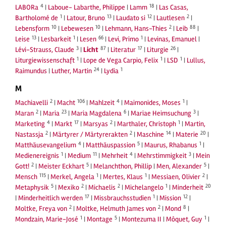
4
18
LABORa
|
Laboue- Labarthe, Philippe
|
Lamm
|
Las Casas,
1
13
12
2
Bartholomé de
|
Latour, Bruno
|
Laudato si
|
Lautlesen
|
10
10
2
88
Lebensform
|
Lebewesen
|
Lehmann, Hans-Thies
|
Leib
|
13
1
66
1
Leise
|
Lesbarkeit
|
Lesen
|
Levi, Primo
|
Levinas, Emanuel
|
3
87
17
26
Lévi-Strauss, Claude
|
Licht
|
Literatur
|
Liturgie
|
1
1
1
Liturgiewissenschaft
|
Lope de Vega Carpio, Felix
|
LSD
|
Lullus,
24
1
Raimundus
|
Luther, Martin
|
Lydia
M
2
106
4
1
Machiavelli
|
Macht
|
Mahlzeit
|
Maimonides, Moses
|
2
23
6
3
Maran
|
Maria
|
Maria Magdalena
|
Mariae Heimsuchung
|
4
17
2
1
Marketing
|
Markt
|
Marsyas
|
Marthaler, Christoph
|
Martin,
2
2
14
20
Nastassja
|
Märtyrer / Märtyrerakten
|
Maschine
|
Materie
|
4
5
1
Matthäusevangelium
|
Matthäuspassion
|
Maurus, Rhabanus
|
1
11
4
3
Medienereignis
|
Medium
|
Mehrheit
|
Mehrstimmigkeit
|
Mein
2
5
5
Gott!
|
Meister Eckhart
|
Melanchthon, Phillip
|
Men, Alexander
|
115
1
1
2
Mensch
|
Merkel, Angela
|
Mertes, Klaus
|
Messiaen, Olivier
|
5
2
2
1
20
Metaphysik
|
Mexiko
|
Michaelis
|
Michelangelo
|
Minderheit
17
1
12
|
Minderheitlich werden
|
Missbrauchsstudien
|
Mission
|
2
2
8
Moltke, Freya von
|
Moltke, Helmuth James von
|
Mond
|
1
5
1
Mondzain, Marie-José
|
Montage
|
Montezuma II
|
Môquet, Guy
|