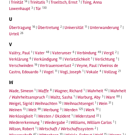
14
5
1
|
Trinität
|
Trinitatis
|
Troeltsch, Ernst
|
Tsing, Anna
3
130
Lowenhaupt
|
Tür
U
16
2
11
7
Übertragung
|
Übertretung
|
Universität
|
Unterwanderung
|
26
Urteil
V
1
48
6
49
2
Valéry, Paul
|
Vater
|
Vaterunser
|
Verbindung
|
Vergil
|
6
10
1
1
Verklärung
|
Verkündigung
|
Verletzlichkeit
|
Verlichtung
|
19
2
Verschwinden
|
Vertrauensverlust
|
Veyne, Paul
|
Viveiros de
3
11
1
4
21
Castro, Edouardo
|
Vogel
|
Vogl, Joseph
|
Vokale
|
Vollzug
W
1
8
1
42
Wade, Simeon
|
Waffe
|
Wagner, Richard
|
Wahrheit
|
Wahrheit
2
1
3
88
/ Wahrheitsanspruch
|
Waltz, Sasha
|
Warburg, Aby
|
Ware
|
10
1
31
Weigel, Sigrid
|
Weihnachten
|
Weihnachtsengel
|
Wein
|
13
99
3
125
51
Weinen
|
Welt
|
Werbung
|
Werden
|
Werk
|
2
1
22
Werklosigkeit
|
Westen / Okzident
|
Widerstand
|
1
2
1
Wiedererkennung
|
Wiedergabe
|
Williams, William Carlos
|
1
2
Wilson, Robert
|
Wirtschaft / Wirtschaftssystem
|
47
10
15
1