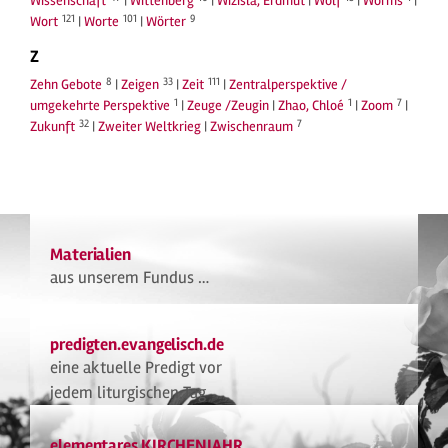
Wissenschaft
|
Wittenberg
|
Wizisla, Erdmut
|
Wolf
|
Worms
|
121
101
9
Wort
|
Worte
|
Wörter
Z
8
33
111
Zehn Gebote
|
Zeigen
|
Zeit
|
Zentralperspektive /
1
1
7
umgekehrte Perspektive
|
Zeuge /Zeugin
|
Zhao, Chloé
|
Zoom
|
32
7
Zukunft
|
Zweiter Weltkrieg
|
Zwischenraum
Materialien
aus unserem Fundus …
predigten.evangelisch.de
eine aktuelle Predigt vor
jedem liturgischen Tag
elementares KIRCHENJAHR