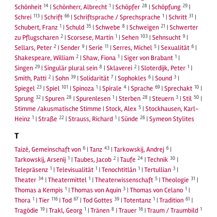
14
1
28
29
Schönheit
|
Schönherr, Albrecht
|
Schöpfer
|
Schöpfung
|
113
66
1
31
Schrei
|
Schrift
|
Schriftsprache / Sprechsprache
|
Schritt
|
1
35
8
21
Schubert, Franz
|
Schuld
|
Schwebe
|
Schweigen
|
Schwerter
2
1
103
9
zu Pflugscharen
|
Scorsese, Martin
|
Sehen
|
Sehnsucht
|
2
9
11
5
6
Sellars, Peter
|
Sender
|
Serie
|
Serres, Michel
|
Sexualität
|
2
1
1
Shakespeare, William
|
Shaw, Fiona
|
Siger von Brabant
|
29
8
2
1
Singen
|
Singulär plural sein
|
Sklaverei
|
Sloterdijk, Peter
|
2
39
7
6
3
Smith, Patti
|
Sohn
|
Solidarität
|
Sophokles
|
Sound
|
23
101
1
4
69
10
Spiegel
|
Spiel
|
Spinoza
|
Spirale
|
Sprache
|
Sprechakt
|
32
28
1
28
3
50
Sprung
|
Spuren
|
Spurenlesen
|
Sterben
|
Steuern
|
Stil
|
5
Stimme /akusmatische Stimme
|
Stock, Alex
|
Stockhausen, Karl-
1
22
1
26
Heinz
|
Straße
|
Strauss, Richard
|
Sünde
|
Symeon Stylites
T
6
43
6
Taizé, Gemeinschaft von
|
Tanz
|
Tarkowskij, Andrej
|
1
2
24
30
Tarkowskij, Arsenij
|
Taubes, Jacob
|
Taufe
|
Technik
|
1
1
1
3
Telepräsenz
|
Televisualität
|
Tenochtitlán
|
Tertullian
|
34
1
5
31
Theater
|
Theatermittel
|
Theaterwissenschaft
|
Theologie
|
1
3
1
Thomas a Kempis
|
Thomas von Aquin
|
Thomas von Celano
|
1
116
67
39
1
61
Thora
|
Tier
|
Tod
|
Tod Gottes
|
Totentanz
|
Tradition
|
19
1
8
16
1
Tragödie
|
Trakl, Georg
|
Tränen
|
Trauer
|
Traum / Traumbild