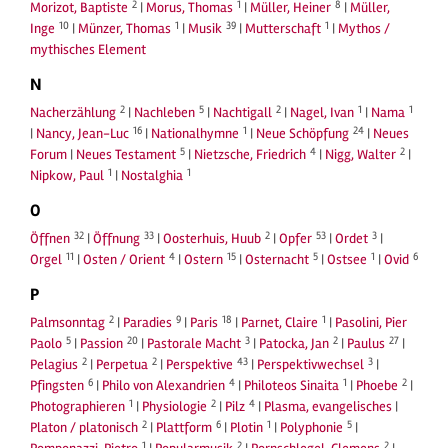
2
1
8
Morizot, Baptiste
|
Morus, Thomas
|
Müller, Heiner
|
Müller,
10
1
39
1
Inge
|
Münzer, Thomas
|
Musik
|
Mutterschaft
|
Mythos /
mythisches Element
N
2
5
2
1
1
Nacherzählung
|
Nachleben
|
Nachtigall
|
Nagel, Ivan
|
Nama
16
1
24
|
Nancy, Jean-Luc
|
Nationalhymne
|
Neue Schöpfung
|
Neues
5
4
2
Forum
|
Neues Testament
|
Nietzsche, Friedrich
|
Nigg, Walter
|
1
1
Nipkow, Paul
|
Nostalghia
O
32
33
2
53
3
Öffnen
|
Öffnung
|
Oosterhuis, Huub
|
Opfer
|
Ordet
|
11
4
15
5
1
6
Orgel
|
Osten / Orient
|
Ostern
|
Osternacht
|
Ostsee
|
Ovid
P
2
9
18
1
Palmsonntag
|
Paradies
|
Paris
|
Parnet, Claire
|
Pasolini, Pier
5
20
3
2
27
Paolo
|
Passion
|
Pastorale Macht
|
Patocka, Jan
|
Paulus
|
2
2
43
3
Pelagius
|
Perpetua
|
Perspektive
|
Perspektivwechsel
|
6
4
1
2
Pfingsten
|
Philo von Alexandrien
|
Philoteos Sinaita
|
Phoebe
|
1
2
4
Photographieren
|
Physiologie
|
Pilz
|
Plasma, evangelisches
|
2
6
1
5
Platon / platonisch
|
Plattform
|
Plotin
|
Polyphonie
|
1
2
2