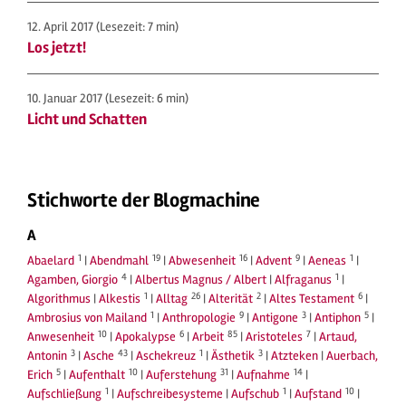
12. April 2017
(Lesezeit: 7 min)
Los jetzt!
10. Januar 2017
(Lesezeit: 6 min)
Licht und Schatten
Stichworte der Blogmachine
A
1
19
16
9
1
Abaelard
|
Abendmahl
|
Abwesenheit
|
Advent
|
Aeneas
|
4
1
Agamben, Giorgio
|
Albertus Magnus / Albert
|
Alfraganus
|
1
26
2
6
Algorithmus
|
Alkestis
|
Alltag
|
Alterität
|
Altes Testament
|
1
9
3
5
Ambrosius von Mailand
|
Anthropologie
|
Antigone
|
Antiphon
|
10
6
85
7
Anwesenheit
|
Apokalypse
|
Arbeit
|
Aristoteles
|
Artaud,
3
43
1
3
Antonin
|
Asche
|
Aschekreuz
|
Ästhetik
|
Atzteken
|
Auerbach,
5
10
31
14
Erich
|
Aufenthalt
|
Auferstehung
|
Aufnahme
|
1
1
10
Aufschließung
|
Aufschreibesysteme
|
Aufschub
|
Aufstand
|