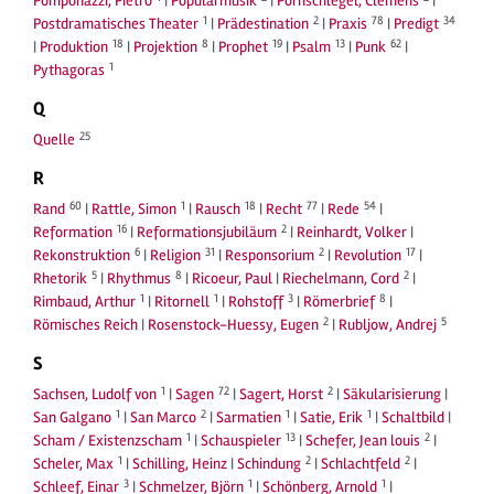
Pomponazzi, Pietro
|
Popularmusik
|
Pornschlegel, Clemens
|
1
2
78
34
Postdramatisches Theater
|
Prädestination
|
Praxis
|
Predigt
18
8
19
13
62
|
Produktion
|
Projektion
|
Prophet
|
Psalm
|
Punk
|
1
Pythagoras
Q
25
Quelle
R
60
1
18
77
54
Rand
|
Rattle, Simon
|
Rausch
|
Recht
|
Rede
|
16
2
Reformation
|
Reformationsjubiläum
|
Reinhardt, Volker
|
6
31
2
17
Rekonstruktion
|
Religion
|
Responsorium
|
Revolution
|
5
8
2
Rhetorik
|
Rhythmus
|
Ricoeur, Paul
|
Riechelmann, Cord
|
1
1
3
8
Rimbaud, Arthur
|
Ritornell
|
Rohstoff
|
Römerbrief
|
2
5
Römisches Reich
|
Rosenstock-Huessy, Eugen
|
Rubljow, Andrej
S
1
72
2
Sachsen, Ludolf von
|
Sagen
|
Sagert, Horst
|
Säkularisierung
|
1
2
1
1
San Galgano
|
San Marco
|
Sarmatien
|
Satie, Erik
|
Schaltbild
|
1
13
2
Scham / Existenzscham
|
Schauspieler
|
Schefer, Jean louis
|
1
2
2
Scheler, Max
|
Schilling, Heinz
|
Schindung
|
Schlachtfeld
|
3
1
1
Schleef, Einar
|
Schmelzer, Björn
|
Schönberg, Arnold
|