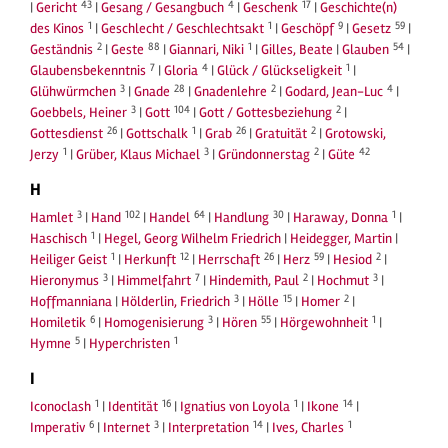
43
4
17
|
Gericht
|
Gesang / Gesangbuch
|
Geschenk
|
Geschichte(n)
1
1
9
59
des Kinos
|
Geschlecht / Geschlechtsakt
|
Geschöpf
|
Gesetz
|
2
88
1
54
Geständnis
|
Geste
|
Giannari, Niki
|
Gilles, Beate
|
Glauben
|
7
4
1
Glaubensbekenntnis
|
Gloria
|
Glück / Glückseligkeit
|
3
28
2
4
Glühwürmchen
|
Gnade
|
Gnadenlehre
|
Godard, Jean-Luc
|
3
104
2
Goebbels, Heiner
|
Gott
|
Gott / Gottesbeziehung
|
26
1
26
2
Gottesdienst
|
Gottschalk
|
Grab
|
Gratuität
|
Grotowski,
1
3
2
42
Jerzy
|
Grüber, Klaus Michael
|
Gründonnerstag
|
Güte
H
3
102
64
30
1
Hamlet
|
Hand
|
Handel
|
Handlung
|
Haraway, Donna
|
1
Haschisch
|
Hegel, Georg Wilhelm Friedrich
|
Heidegger, Martin
|
1
12
26
59
2
Heiliger Geist
|
Herkunft
|
Herrschaft
|
Herz
|
Hesiod
|
3
7
2
3
Hieronymus
|
Himmelfahrt
|
Hindemith, Paul
|
Hochmut
|
3
15
2
Hoffmanniana
|
Hölderlin, Friedrich
|
Hölle
|
Homer
|
6
3
55
1
Homiletik
|
Homogenisierung
|
Hören
|
Hörgewohnheit
|
5
1
Hymne
|
Hyperchristen
I
1
16
1
14
Iconoclash
|
Identität
|
Ignatius von Loyola
|
Ikone
|
6
3
14
1
Imperativ
|
Internet
|
Interpretation
|
Ives, Charles