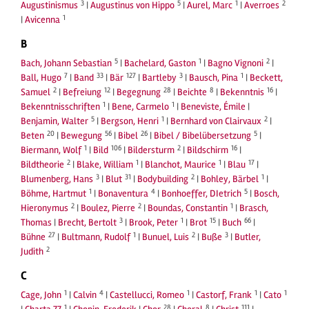
3
5
1
2
Augustinismus
|
Augustinus von Hippo
|
Aurel, Marc
|
Averroes
1
|
Avicenna
B
5
1
2
Bach, Johann Sebastian
|
Bachelard, Gaston
|
Bagno Vignoni
|
7
33
127
3
1
Ball, Hugo
|
Band
|
Bär
|
Bartleby
|
Bausch, Pina
|
Beckett,
2
12
28
8
16
Samuel
|
Befreiung
|
Begegnung
|
Beichte
|
Bekenntnis
|
1
1
Bekenntnisschriften
|
Bene, Carmelo
|
Beneviste, Émile
|
5
1
2
Benjamin, Walter
|
Bergson, Henri
|
Bernhard von Clairvaux
|
20
56
26
5
Beten
|
Bewegung
|
Bibel
|
Bibel / Bibelübersetzung
|
1
106
2
16
Biermann, Wolf
|
Bild
|
Bildersturm
|
Bildschirm
|
2
1
1
17
Bildtheorie
|
Blake, William
|
Blanchot, Maurice
|
Blau
|
3
31
2
1
Blumenberg, Hans
|
Blut
|
Bodybuilding
|
Bohley, Bärbel
|
1
4
5
Böhme, Hartmut
|
Bonaventura
|
Bonhoeffer, DIetrich
|
Bosch,
2
2
1
Hieronymus
|
Boulez, Pierre
|
Boundas, Constantin
|
Brasch,
3
1
15
66
Thomas
|
Brecht, Bertolt
|
Brook, Peter
|
Brot
|
Buch
|
27
1
2
3
Bühne
|
Bultmann, Rudolf
|
Bunuel, Luis
|
Buße
|
Butler,
2
Judith
C
1
4
1
1
1
Cage, John
|
Calvin
|
Castellucci, Romeo
|
Castorf, Frank
|
Cato
1
28
8
111