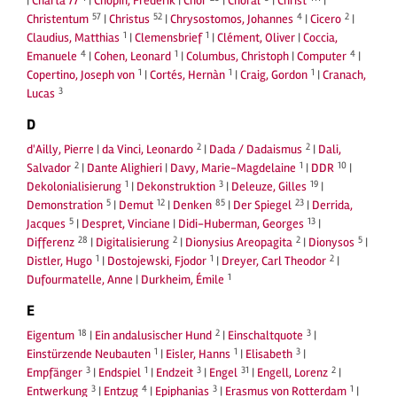
|
Charta 77
|
Chopin, Frederik
|
Chor
|
Choral
|
Christ
|
57
52
4
2
Christentum
|
Christus
|
Chrysostomos, Johannes
|
Cicero
|
1
1
Claudius, Matthias
|
Clemensbrief
|
Clément, Oliver
|
Coccia,
4
1
4
Emanuele
|
Cohen, Leonard
|
Columbus, Christoph
|
Computer
|
1
1
1
Copertino, Joseph von
|
Cortés, Hernàn
|
Craig, Gordon
|
Cranach,
3
Lucas
D
2
2
d'Ailly, Pierre
|
da Vinci, Leonardo
|
Dada / Dadaismus
|
Dali,
2
1
10
Salvador
|
Dante Alighieri
|
Davy, Marie-Magdelaine
|
DDR
|
1
3
19
Dekolonialisierung
|
Dekonstruktion
|
Deleuze, Gilles
|
5
12
85
23
Demonstration
|
Demut
|
Denken
|
Der Spiegel
|
Derrida,
5
13
Jacques
|
Despret, Vinciane
|
Didi-Huberman, Georges
|
28
2
2
5
Differenz
|
Digitalisierung
|
Dionysius Areopagita
|
Dionysos
|
1
1
2
Distler, Hugo
|
Dostojewski, Fjodor
|
Dreyer, Carl Theodor
|
1
Dufourmatelle, Anne
|
Durkheim, Émile
E
18
2
3
Eigentum
|
Ein andalusischer Hund
|
Einschaltquote
|
1
1
3
Einstürzende Neubauten
|
Eisler, Hanns
|
Elisabeth
|
3
1
3
31
2
Empfänger
|
Endspiel
|
Endzeit
|
Engel
|
Engell, Lorenz
|
3
4
3
1
Entwerkung
|
Entzug
|
Epiphanias
|
Erasmus von Rotterdam
|