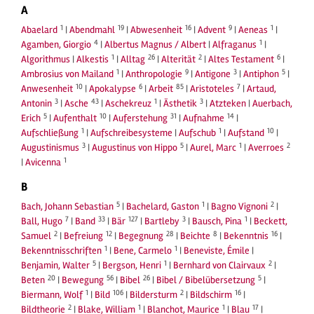
A
1
19
16
9
1
Abaelard
|
Abendmahl
|
Abwesenheit
|
Advent
|
Aeneas
|
4
1
Agamben, Giorgio
|
Albertus Magnus / Albert
|
Alfraganus
|
1
26
2
6
Algorithmus
|
Alkestis
|
Alltag
|
Alterität
|
Altes Testament
|
1
9
3
5
Ambrosius von Mailand
|
Anthropologie
|
Antigone
|
Antiphon
|
10
6
85
7
Anwesenheit
|
Apokalypse
|
Arbeit
|
Aristoteles
|
Artaud,
3
43
1
3
Antonin
|
Asche
|
Aschekreuz
|
Ästhetik
|
Atzteken
|
Auerbach,
5
10
31
14
Erich
|
Aufenthalt
|
Auferstehung
|
Aufnahme
|
1
1
10
Aufschließung
|
Aufschreibesysteme
|
Aufschub
|
Aufstand
|
3
5
1
2
Augustinismus
|
Augustinus von Hippo
|
Aurel, Marc
|
Averroes
1
|
Avicenna
B
5
1
2
Bach, Johann Sebastian
|
Bachelard, Gaston
|
Bagno Vignoni
|
7
33
127
3
1
Ball, Hugo
|
Band
|
Bär
|
Bartleby
|
Bausch, Pina
|
Beckett,
2
12
28
8
16
Samuel
|
Befreiung
|
Begegnung
|
Beichte
|
Bekenntnis
|
1
1
Bekenntnisschriften
|
Bene, Carmelo
|
Beneviste, Émile
|
5
1
2
Benjamin, Walter
|
Bergson, Henri
|
Bernhard von Clairvaux
|
20
56
26
5
Beten
|
Bewegung
|
Bibel
|
Bibel / Bibelübersetzung
|
1
106
2
16
Biermann, Wolf
|
Bild
|
Bildersturm
|
Bildschirm
|
2
1
1
17
Bildtheorie
|
Blake, William
|
Blanchot, Maurice
|
Blau
|