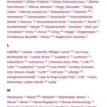
5
5
3
Kirchenlied
|
Kittler, Friedrich
|
Kleine Schwestern Jesu
|
Kleiner
3
1
1
Katechismus
|
Klimax, Johannes
|
Kluge, Alexander
|
Koepp,
1
1
4
105
Volker
|
Koerner, Joseph Leo
|
Kolonialismus
|
Kommen
|
11
4
13
Kommentar
|
Konsonanten
|
Konstantin
|
Konstantinische
5
15
4
8
6
Wende
|
Konsum
|
Konsumistische Rede
|
Kontrolle
|
Konzil
|
4
59
1
1
3
Korintherbrief
|
Körper
|
Körpertechnik
|
Kostüme
|
Kott, Jan
6
23
43
46
5
4
|
Krankheit
|
Kreis
|
Kreuz
|
Krieg
|
Krippe
|
Krippenspiel
|
1
58
3
Kristiánsson, Benedikt
|
Kultur
|
Kupferstich
|
Kyrieleis
L
4
18
LABORa
|
Laboue- Labarthe, Philippe
|
Lamm
|
Las Casas,
1
13
12
2
Bartholomé de
|
Latour, Bruno
|
Laudato si
|
Lautlesen
|
10
10
2
88
Lebensform
|
Lebewesen
|
Lehmann, Hans-Thies
|
Leib
|
13
1
66
1
Leise
|
Lesbarkeit
|
Lesen
|
Levi, Primo
|
Levinas, Emanuel
|
3
87
17
26
Lévi-Strauss, Claude
|
Licht
|
Literatur
|
Liturgie
|
1
1
1
Liturgiewissenschaft
|
Lope de Vega Carpio, Felix
|
LSD
|
Lullus,
24
1
Raimundus
|
Luther, Martin
|
Lydia
M
2
106
4
1
Machiavelli
|
Macht
|
Mahlzeit
|
Maimonides, Moses
|
2
23
6
3
Maran
|
Maria
|
Maria Magdalena
|
Mariae Heimsuchung
|
4
17
2
1