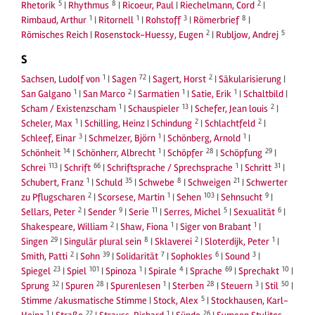
5
8
2
Rhetorik
|
Rhythmus
|
Ricoeur, Paul
|
Riechelmann, Cord
|
1
1
3
8
Rimbaud, Arthur
|
Ritornell
|
Rohstoff
|
Römerbrief
|
2
5
Römisches Reich
|
Rosenstock-Huessy, Eugen
|
Rubljow, Andrej
S
1
72
2
Sachsen, Ludolf von
|
Sagen
|
Sagert, Horst
|
Säkularisierung
|
1
2
1
1
San Galgano
|
San Marco
|
Sarmatien
|
Satie, Erik
|
Schaltbild
|
1
13
2
Scham / Existenzscham
|
Schauspieler
|
Schefer, Jean louis
|
1
2
2
Scheler, Max
|
Schilling, Heinz
|
Schindung
|
Schlachtfeld
|
3
1
1
Schleef, Einar
|
Schmelzer, Björn
|
Schönberg, Arnold
|
14
1
28
29
Schönheit
|
Schönherr, Albrecht
|
Schöpfer
|
Schöpfung
|
113
66
1
31
Schrei
|
Schrift
|
Schriftsprache / Sprechsprache
|
Schritt
|
1
35
8
21
Schubert, Franz
|
Schuld
|
Schwebe
|
Schweigen
|
Schwerter
2
1
103
9
zu Pflugscharen
|
Scorsese, Martin
|
Sehen
|
Sehnsucht
|
2
9
11
5
6
Sellars, Peter
|
Sender
|
Serie
|
Serres, Michel
|
Sexualität
|
2
1
1
Shakespeare, William
|
Shaw, Fiona
|
Siger von Brabant
|
29
8
2
1
Singen
|
Singulär plural sein
|
Sklaverei
|
Sloterdijk, Peter
|
2
39
7
6
3
Smith, Patti
|
Sohn
|
Solidarität
|
Sophokles
|
Sound
|
23
101
1
4
69
10
Spiegel
|
Spiel
|
Spinoza
|
Spirale
|
Sprache
|
Sprechakt
|
32
28
1
28
3
50
Sprung
|
Spuren
|
Spurenlesen
|
Sterben
|
Steuern
|
Stil
|
5
Stimme /akusmatische Stimme
|
Stock, Alex
|
Stockhausen, Karl-
1
22
1
26