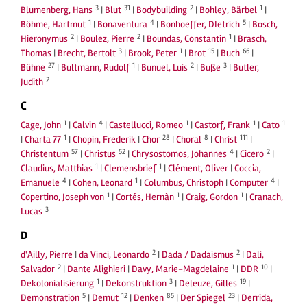
3
31
2
1
Blumenberg, Hans
|
Blut
|
Bodybuilding
|
Bohley, Bärbel
|
1
4
5
Böhme, Hartmut
|
Bonaventura
|
Bonhoeffer, DIetrich
|
Bosch,
2
2
1
Hieronymus
|
Boulez, Pierre
|
Boundas, Constantin
|
Brasch,
3
1
15
66
Thomas
|
Brecht, Bertolt
|
Brook, Peter
|
Brot
|
Buch
|
27
1
2
3
Bühne
|
Bultmann, Rudolf
|
Bunuel, Luis
|
Buße
|
Butler,
2
Judith
C
1
4
1
1
1
Cage, John
|
Calvin
|
Castellucci, Romeo
|
Castorf, Frank
|
Cato
1
28
8
111
|
Charta 77
|
Chopin, Frederik
|
Chor
|
Choral
|
Christ
|
57
52
4
2
Christentum
|
Christus
|
Chrysostomos, Johannes
|
Cicero
|
1
1
Claudius, Matthias
|
Clemensbrief
|
Clément, Oliver
|
Coccia,
4
1
4
Emanuele
|
Cohen, Leonard
|
Columbus, Christoph
|
Computer
|
1
1
1
Copertino, Joseph von
|
Cortés, Hernàn
|
Craig, Gordon
|
Cranach,
3
Lucas
D
2
2
d'Ailly, Pierre
|
da Vinci, Leonardo
|
Dada / Dadaismus
|
Dali,
2
1
10
Salvador
|
Dante Alighieri
|
Davy, Marie-Magdelaine
|
DDR
|
1
3
19
Dekolonialisierung
|
Dekonstruktion
|
Deleuze, Gilles
|
5
12
85
23
Demonstration
|
Demut
|
Denken
|
Der Spiegel
|
Derrida,