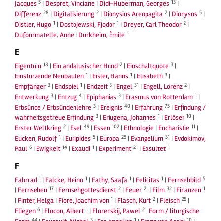
5
13
Jacques
|
Despret, Vinciane
|
Didi-Huberman, Georges
|
28
2
2
5
Differenz
|
Digitalisierung
|
Dionysius Areopagita
|
Dionysos
|
1
1
2
Distler, Hugo
|
Dostojewski, Fjodor
|
Dreyer, Carl Theodor
|
1
Dufourmatelle, Anne
|
Durkheim, Émile
E
18
2
3
Eigentum
|
Ein andalusischer Hund
|
Einschaltquote
|
1
1
3
Einstürzende Neubauten
|
Eisler, Hanns
|
Elisabeth
|
3
1
3
31
2
Empfänger
|
Endspiel
|
Endzeit
|
Engel
|
Engell, Lorenz
|
3
4
3
1
Entwerkung
|
Entzug
|
Epiphanias
|
Erasmus von Rotterdam
|
3
40
75
Erbsünde / Erbsündenlehre
|
Ereignis
|
Erfahrung
|
Erfindung /
3
1
10
wahrheitsgetreue Erfindung
|
Eriugena, Johannes
|
Erlöser
|
2
49
102
11
Erster Weltkrieg
|
Esel
|
Essen
|
Ethnologie
|
Eucharistie
|
1
5
25
31
Eucken, Rudolf
|
Euripides
|
Europa
|
Evangelium
|
Evdokimov,
6
14
1
21
1
Paul
|
Ewigkeit
|
Exaudi
|
Experiment
|
Exsultet
F
1
1
1
1
5
Fahrrad
|
Falcke, Heino
|
Fathy, Saafa
|
Felicitas
|
Fernsehbild
17
2
21
32
1
|
Fernsehen
|
Fernsehgottesdienst
|
Feuer
|
Film
|
Finanzen
1
2
25
|
Finter, Helga
|
Fiore, Joachim von
|
Flasch, Kurt
|
Fleisch
|
6
1
2
Fliegen
|
Flocon, Albert
|
Florenskij, Pawel
|
Form / liturgische
44
3
1
10