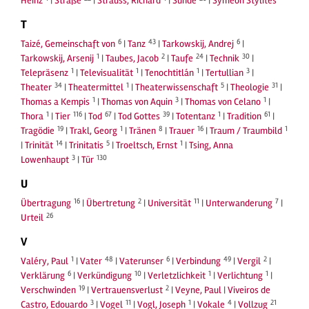
Heinz
|
Straße
|
Strauss, Richard
|
Sünde
|
Symeon Stylites
T
6
43
6
Taizé, Gemeinschaft von
|
Tanz
|
Tarkowskij, Andrej
|
1
2
24
30
Tarkowskij, Arsenij
|
Taubes, Jacob
|
Taufe
|
Technik
|
1
1
1
3
Telepräsenz
|
Televisualität
|
Tenochtitlán
|
Tertullian
|
34
1
5
31
Theater
|
Theatermittel
|
Theaterwissenschaft
|
Theologie
|
1
3
1
Thomas a Kempis
|
Thomas von Aquin
|
Thomas von Celano
|
1
116
67
39
1
61
Thora
|
Tier
|
Tod
|
Tod Gottes
|
Totentanz
|
Tradition
|
19
1
8
16
1
Tragödie
|
Trakl, Georg
|
Tränen
|
Trauer
|
Traum / Traumbild
14
5
1
|
Trinität
|
Trinitatis
|
Troeltsch, Ernst
|
Tsing, Anna
3
130
Lowenhaupt
|
Tür
U
16
2
11
7
Übertragung
|
Übertretung
|
Universität
|
Unterwanderung
|
26
Urteil
V
1
48
6
49
2
Valéry, Paul
|
Vater
|
Vaterunser
|
Verbindung
|
Vergil
|
6
10
1
1
Verklärung
|
Verkündigung
|
Verletzlichkeit
|
Verlichtung
|
19
2
Verschwinden
|
Vertrauensverlust
|
Veyne, Paul
|
Viveiros de
3
11
1
4
21
Castro, Edouardo
|
Vogel
|
Vogl, Joseph
|
Vokale
|
Vollzug