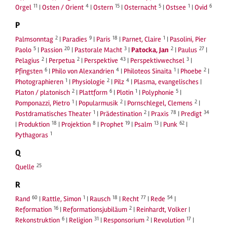
11
4
15
5
1
6
Orgel
|
Osten / Orient
|
Ostern
|
Osternacht
|
Ostsee
|
Ovid
P
2
9
18
1
Palmsonntag
|
Paradies
|
Paris
|
Parnet, Claire
|
Pasolini, Pier
5
20
3
2
27
Paolo
|
Passion
|
Pastorale Macht
|
Patocka, Jan
|
Paulus
|
2
2
43
3
Pelagius
|
Perpetua
|
Perspektive
|
Perspektivwechsel
|
6
4
1
2
Pfingsten
|
Philo von Alexandrien
|
Philoteos Sinaita
|
Phoebe
|
1
2
4
Photographieren
|
Physiologie
|
Pilz
|
Plasma, evangelisches
|
2
6
1
5
Platon / platonisch
|
Plattform
|
Plotin
|
Polyphonie
|
1
2
2
Pomponazzi, Pietro
|
Popularmusik
|
Pornschlegel, Clemens
|
1
2
78
34
Postdramatisches Theater
|
Prädestination
|
Praxis
|
Predigt
18
8
19
13
62
|
Produktion
|
Projektion
|
Prophet
|
Psalm
|
Punk
|
1
Pythagoras
Q
25
Quelle
R
60
1
18
77
54
Rand
|
Rattle, Simon
|
Rausch
|
Recht
|
Rede
|
16
2
Reformation
|
Reformationsjubiläum
|
Reinhardt, Volker
|
6
31
2
17
Rekonstruktion
|
Religion
|
Responsorium
|
Revolution
|