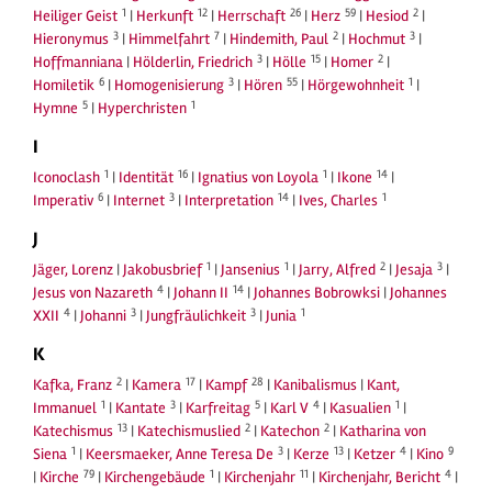
1
12
26
59
2
Heiliger Geist
|
Herkunft
|
Herrschaft
|
Herz
|
Hesiod
|
3
7
2
3
Hieronymus
|
Himmelfahrt
|
Hindemith, Paul
|
Hochmut
|
3
15
2
Hoffmanniana
|
Hölderlin, Friedrich
|
Hölle
|
Homer
|
6
3
55
1
Homiletik
|
Homogenisierung
|
Hören
|
Hörgewohnheit
|
5
1
Hymne
|
Hyperchristen
I
1
16
1
14
Iconoclash
|
Identität
|
Ignatius von Loyola
|
Ikone
|
6
3
14
1
Imperativ
|
Internet
|
Interpretation
|
Ives, Charles
J
1
1
2
3
Jäger, Lorenz
|
Jakobusbrief
|
Jansenius
|
Jarry, Alfred
|
Jesaja
|
4
14
Jesus von Nazareth
|
Johann II
|
Johannes Bobrowksi
|
Johannes
4
3
3
1
XXII
|
Johanni
|
Jungfräulichkeit
|
Junia
K
2
17
28
Kafka, Franz
|
Kamera
|
Kampf
|
Kanibalismus
|
Kant,
1
3
5
4
1
Immanuel
|
Kantate
|
Karfreitag
|
Karl V
|
Kasualien
|
13
2
2
Katechismus
|
Katechismuslied
|
Katechon
|
Katharina von
1
3
13
4
9
Siena
|
Keersmaeker, Anne Teresa De
|
Kerze
|
Ketzer
|
Kino
79
1
11
4
|
Kirche
|
Kirchengebäude
|
Kirchenjahr
|
Kirchenjahr, Bericht
|