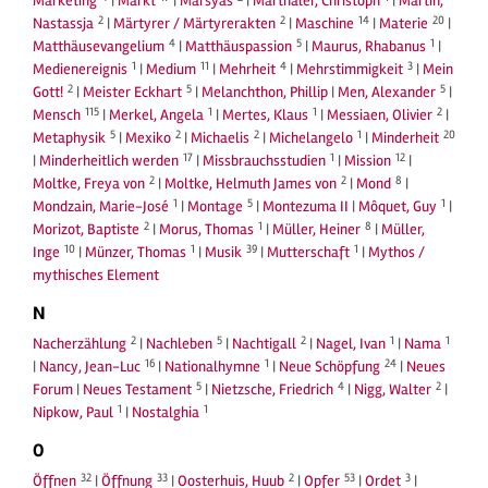
Marketing
|
Markt
|
Marsyas
|
Marthaler, Christoph
|
Martin,
2
2
14
20
Nastassja
|
Märtyrer / Märtyrerakten
|
Maschine
|
Materie
|
4
5
1
Matthäusevangelium
|
Matthäuspassion
|
Maurus, Rhabanus
|
1
11
4
3
Medienereignis
|
Medium
|
Mehrheit
|
Mehrstimmigkeit
|
Mein
2
5
5
Gott!
|
Meister Eckhart
|
Melanchthon, Phillip
|
Men, Alexander
|
115
1
1
2
Mensch
|
Merkel, Angela
|
Mertes, Klaus
|
Messiaen, Olivier
|
5
2
2
1
20
Metaphysik
|
Mexiko
|
Michaelis
|
Michelangelo
|
Minderheit
17
1
12
|
Minderheitlich werden
|
Missbrauchsstudien
|
Mission
|
2
2
8
Moltke, Freya von
|
Moltke, Helmuth James von
|
Mond
|
1
5
1
Mondzain, Marie-José
|
Montage
|
Montezuma II
|
Môquet, Guy
|
2
1
8
Morizot, Baptiste
|
Morus, Thomas
|
Müller, Heiner
|
Müller,
10
1
39
1
Inge
|
Münzer, Thomas
|
Musik
|
Mutterschaft
|
Mythos /
mythisches Element
N
2
5
2
1
1
Nacherzählung
|
Nachleben
|
Nachtigall
|
Nagel, Ivan
|
Nama
16
1
24
|
Nancy, Jean-Luc
|
Nationalhymne
|
Neue Schöpfung
|
Neues
5
4
2
Forum
|
Neues Testament
|
Nietzsche, Friedrich
|
Nigg, Walter
|
1
1
Nipkow, Paul
|
Nostalghia
O
32
33
2
53
3
Öffnen
|
Öffnung
|
Oosterhuis, Huub
|
Opfer
|
Ordet
|