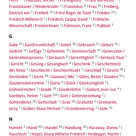
Form
|
Foucault, Michel
|
Fra Angelico
|
Franz von Assisi
|
2
8
54
Franziskaner / Minderbrüder
|
Franziskus
|
Frau
|
Freiberg,
1
24
4
24
Dietrich von
|
Freiheit
|
Frère Roger de Taizé
|
Frieden
|
1
3
Friedrich Wilhelm II
|
Friedrich, Caspar David
|
Fröhliche
3
6
3
Wissenschaft
|
Fronleichnam
|
Fühmann, Franz
|
Fußball
G
63
6
38
31
18
Gabe
|
Gastfreundschaft
|
Gebet
|
Gebrauch
|
Geburt
|
14
3
33
47
Gedicht
|
Gefüge
|
Geheimnis
|
Gemeinschaft
|
Generation /
1
8
17
1
Generationsprozess
|
Geräusch
|
Gerechtigkeit
|
Gerhard, Paul
43
4
17
|
Gericht
|
Gesang / Gesangbuch
|
Geschenk
|
Geschichte(n)
1
1
9
59
des Kinos
|
Geschlecht / Geschlechtsakt
|
Geschöpf
|
Gesetz
|
2
88
1
54
Geständnis
|
Geste
|
Giannari, Niki
|
Gilles, Beate
|
Glauben
|
7
4
1
Glaubensbekenntnis
|
Gloria
|
Glück / Glückseligkeit
|
3
28
2
4
Glühwürmchen
|
Gnade
|
Gnadenlehre
|
Godard, Jean-Luc
|
3
104
2
Goebbels, Heiner
|
Gott
|
Gott / Gottesbeziehung
|
26
1
26
2
Gottesdienst
|
Gottschalk
|
Grab
|
Gratuität
|
Grotowski,
1
3
2
42
Jerzy
|
Grüber, Klaus Michael
|
Gründonnerstag
|
Güte
H
3
102
64
30
1
Hamlet
|
Hand
|
Handel
|
Handlung
|
Haraway, Donna
|
1
Haschisch
|
Hegel, Georg Wilhelm Friedrich
|
Heidegger, Martin
|