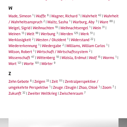
W
1
8
1
42
Wade, Simeon
|
Waffe
|
Wagner, Richard
|
Wahrheit
|
Wahrheit
2
1
3
88
/ Wahrheitsanspruch
|
Waltz, Sasha
|
Warburg, Aby
|
Ware
|
10
1
31
Weigel, Sigrid
|
Weihnachten
|
Weihnachtsengel
|
Wein
|
13
99
3
125
51
Weinen
|
Welt
|
Werbung
|
Werden
|
Werk
|
2
1
22
Werklosigkeit
|
Westen / Okzident
|
Widerstand
|
1
2
1
Wiedererkennung
|
Wiedergabe
|
Williams, William Carlos
|
1
2
Wilson, Robert
|
Wirtschaft / Wirtschaftssystem
|
47
10
15
1
Wissenschaft
|
Wittenberg
|
Wizisla, Erdmut
|
Wolf
|
Worms
|
121
101
9
Wort
|
Worte
|
Wörter
Z
8
33
111
Zehn Gebote
|
Zeigen
|
Zeit
|
Zentralperspektive /
1
1
7
umgekehrte Perspektive
|
Zeuge /Zeugin
|
Zhao, Chloé
|
Zoom
|
32
7
Zukunft
|
Zweiter Weltkrieg
|
Zwischenraum