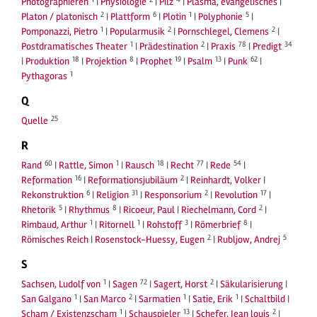
Photographieren
|
Physiologie
|
Pilz
|
Plasma, evangelisches
|
2
6
1
5
Platon / platonisch
|
Plattform
|
Plotin
|
Polyphonie
|
1
2
2
Pomponazzi, Pietro
|
Popularmusik
|
Pornschlegel, Clemens
|
1
2
78
34
Postdramatisches Theater
|
Prädestination
|
Praxis
|
Predigt
18
8
19
13
62
|
Produktion
|
Projektion
|
Prophet
|
Psalm
|
Punk
|
1
Pythagoras
Q
25
Quelle
R
60
1
18
77
54
Rand
|
Rattle, Simon
|
Rausch
|
Recht
|
Rede
|
16
2
Reformation
|
Reformationsjubiläum
|
Reinhardt, Volker
|
6
31
2
17
Rekonstruktion
|
Religion
|
Responsorium
|
Revolution
|
5
8
2
Rhetorik
|
Rhythmus
|
Ricoeur, Paul
|
Riechelmann, Cord
|
1
1
3
8
Rimbaud, Arthur
|
Ritornell
|
Rohstoff
|
Römerbrief
|
2
5
Römisches Reich
|
Rosenstock-Huessy, Eugen
|
Rubljow, Andrej
S
1
72
2
Sachsen, Ludolf von
|
Sagen
|
Sagert, Horst
|
Säkularisierung
|
1
2
1
1
San Galgano
|
San Marco
|
Sarmatien
|
Satie, Erik
|
Schaltbild
|
1
13
2
Scham / Existenzscham
|
Schauspieler
|
Schefer, Jean louis
|