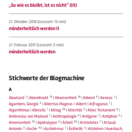
„So wie es bleibt, ist es nicht“ (III)
21. Oktober 2018
(Lesezeit: 13 min)
minderheitlich werden II
21. Februar 2017
(Lesezeit: 5 min)
minderheitlich werden
Stichworte der Blogmachine
A
1
19
16
9
1
Abaelard
|
Abendmahl
|
Abwesenheit
|
Advent
|
Aeneas
|
4
1
Agamben, Giorgio
|
Albertus Magnus / Albert
|
Alfraganus
|
1
26
2
6
Algorithmus
|
Alkestis
|
Alltag
|
Alterität
|
Altes Testament
|
1
9
3
5
Ambrosius von Mailand
|
Anthropologie
|
Antigone
|
Antiphon
|
10
6
85
7
Anwesenheit
|
Apokalypse
|
Arbeit
|
Aristoteles
|
Artaud,
3
43
1
3
Antonin
|
Asche
|
Aschekreuz
|
Ästhetik
|
Atzteken
|
Auerbach,