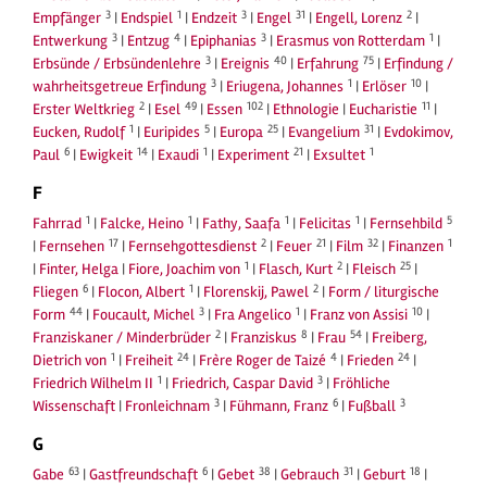
3
1
3
31
2
Empfänger
|
Endspiel
|
Endzeit
|
Engel
|
Engell, Lorenz
|
3
4
3
1
Entwerkung
|
Entzug
|
Epiphanias
|
Erasmus von Rotterdam
|
3
40
75
Erbsünde / Erbsündenlehre
|
Ereignis
|
Erfahrung
|
Erfindung /
3
1
10
wahrheitsgetreue Erfindung
|
Eriugena, Johannes
|
Erlöser
|
2
49
102
11
Erster Weltkrieg
|
Esel
|
Essen
|
Ethnologie
|
Eucharistie
|
1
5
25
31
Eucken, Rudolf
|
Euripides
|
Europa
|
Evangelium
|
Evdokimov,
6
14
1
21
1
Paul
|
Ewigkeit
|
Exaudi
|
Experiment
|
Exsultet
F
1
1
1
1
5
Fahrrad
|
Falcke, Heino
|
Fathy, Saafa
|
Felicitas
|
Fernsehbild
17
2
21
32
1
|
Fernsehen
|
Fernsehgottesdienst
|
Feuer
|
Film
|
Finanzen
1
2
25
|
Finter, Helga
|
Fiore, Joachim von
|
Flasch, Kurt
|
Fleisch
|
6
1
2
Fliegen
|
Flocon, Albert
|
Florenskij, Pawel
|
Form / liturgische
44
3
1
10
Form
|
Foucault, Michel
|
Fra Angelico
|
Franz von Assisi
|
2
8
54
Franziskaner / Minderbrüder
|
Franziskus
|
Frau
|
Freiberg,
1
24
4
24
Dietrich von
|
Freiheit
|
Frère Roger de Taizé
|
Frieden
|
1
3
Friedrich Wilhelm II
|
Friedrich, Caspar David
|
Fröhliche
3
6
3
Wissenschaft
|
Fronleichnam
|
Fühmann, Franz
|
Fußball
G
63
6
38
31
18
Gabe
|
Gastfreundschaft
|
Gebet
|
Gebrauch
|
Geburt
|