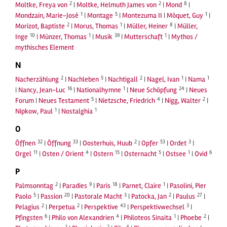
2
2
8
Moltke, Freya von
|
Moltke, Helmuth James von
|
Mond
|
1
5
1
Mondzain, Marie-José
|
Montage
|
Montezuma II
|
Môquet, Guy
|
2
1
8
Morizot, Baptiste
|
Morus, Thomas
|
Müller, Heiner
|
Müller,
10
1
39
1
Inge
|
Münzer, Thomas
|
Musik
|
Mutterschaft
|
Mythos /
mythisches Element
N
2
5
2
1
1
Nacherzählung
|
Nachleben
|
Nachtigall
|
Nagel, Ivan
|
Nama
16
1
24
|
Nancy, Jean-Luc
|
Nationalhymne
|
Neue Schöpfung
|
Neues
5
4
2
Forum
|
Neues Testament
|
Nietzsche, Friedrich
|
Nigg, Walter
|
1
1
Nipkow, Paul
|
Nostalghia
O
32
33
2
53
3
Öffnen
|
Öffnung
|
Oosterhuis, Huub
|
Opfer
|
Ordet
|
11
4
15
5
1
6
Orgel
|
Osten / Orient
|
Ostern
|
Osternacht
|
Ostsee
|
Ovid
P
2
9
18
1
Palmsonntag
|
Paradies
|
Paris
|
Parnet, Claire
|
Pasolini, Pier
5
20
3
2
27
Paolo
|
Passion
|
Pastorale Macht
|
Patocka, Jan
|
Paulus
|
2
2
43
3
Pelagius
|
Perpetua
|
Perspektive
|
Perspektivwechsel
|
6
4
1
2
Pfingsten
|
Philo von Alexandrien
|
Philoteos Sinaita
|
Phoebe
|
1
2
4