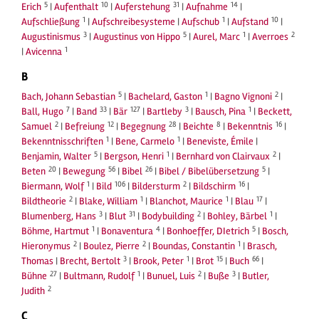
5
10
31
14
Erich
|
Aufenthalt
|
Auferstehung
|
Aufnahme
|
1
1
10
Aufschließung
|
Aufschreibesysteme
|
Aufschub
|
Aufstand
|
3
5
1
2
Augustinismus
|
Augustinus von Hippo
|
Aurel, Marc
|
Averroes
1
|
Avicenna
B
5
1
2
Bach, Johann Sebastian
|
Bachelard, Gaston
|
Bagno Vignoni
|
7
33
127
3
1
Ball, Hugo
|
Band
|
Bär
|
Bartleby
|
Bausch, Pina
|
Beckett,
2
12
28
8
16
Samuel
|
Befreiung
|
Begegnung
|
Beichte
|
Bekenntnis
|
1
1
Bekenntnisschriften
|
Bene, Carmelo
|
Beneviste, Émile
|
5
1
2
Benjamin, Walter
|
Bergson, Henri
|
Bernhard von Clairvaux
|
20
56
26
5
Beten
|
Bewegung
|
Bibel
|
Bibel / Bibelübersetzung
|
1
106
2
16
Biermann, Wolf
|
Bild
|
Bildersturm
|
Bildschirm
|
2
1
1
17
Bildtheorie
|
Blake, William
|
Blanchot, Maurice
|
Blau
|
3
31
2
1
Blumenberg, Hans
|
Blut
|
Bodybuilding
|
Bohley, Bärbel
|
1
4
5
Böhme, Hartmut
|
Bonaventura
|
Bonhoeffer, DIetrich
|
Bosch,
2
2
1
Hieronymus
|
Boulez, Pierre
|
Boundas, Constantin
|
Brasch,
3
1
15
66
Thomas
|
Brecht, Bertolt
|
Brook, Peter
|
Brot
|
Buch
|
27
1
2
3
Bühne
|
Bultmann, Rudolf
|
Bunuel, Luis
|
Buße
|
Butler,
2
Judith
C