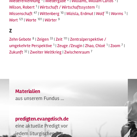
Wiedererkennung
|
Wiedergabe
|
Williams, William Carlos
|
1
2
Wilson, Robert
|
Wirtschaft / Wirtschaftssystem
|
47
10
15
1
Wissenschaft
|
Wittenberg
|
Wizisla, Erdmut
|
Wolf
|
Worms
|
121
101
9
Wort
|
Worte
|
Wörter
Z
8
33
111
Zehn Gebote
|
Zeigen
|
Zeit
|
Zentralperspektive /
1
1
7
umgekehrte Perspektive
|
Zeuge /Zeugin
|
Zhao, Chloé
|
Zoom
|
32
7
Zukunft
|
Zweiter Weltkrieg
|
Zwischenraum
Materialien
aus unserem Fundus …
predigten.evangelisch.de
eine aktuelle Predigt vor
jedem liturgischen Tag