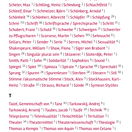
1
2
2
Scheler, Max
|
Schilling, Heinz
|
Schindung
|
Schlachtfeld
|
3
1
1
Schleef, Einar
|
Schmelzer, Björn
|
Schönberg, Arnold
|
14
1
28
29
Schönheit
|
Schönherr, Albrecht
|
Schöpfer
|
Schöpfung
|
113
66
1
31
Schrei
|
Schrift
|
Schriftsprache / Sprechsprache
|
Schritt
|
1
35
8
21
Schubert, Franz
|
Schuld
|
Schwebe
|
Schweigen
|
Schwerter
2
1
103
9
zu Pflugscharen
|
Scorsese, Martin
|
Sehen
|
Sehnsucht
|
2
9
11
5
6
Sellars, Peter
|
Sender
|
Serie
|
Serres, Michel
|
Sexualität
|
2
1
1
Shakespeare, William
|
Shaw, Fiona
|
Siger von Brabant
|
29
8
2
1
Singen
|
Singulär plural sein
|
Sklaverei
|
Sloterdijk, Peter
|
2
39
7
6
3
Smith, Patti
|
Sohn
|
Solidarität
|
Sophokles
|
Sound
|
23
101
1
4
69
10
Spiegel
|
Spiel
|
Spinoza
|
Spirale
|
Sprache
|
Sprechakt
|
32
28
1
28
3
50
Sprung
|
Spuren
|
Spurenlesen
|
Sterben
|
Steuern
|
Stil
|
5
Stimme /akusmatische Stimme
|
Stock, Alex
|
Stockhausen, Karl-
1
22
1
26
Heinz
|
Straße
|
Strauss, Richard
|
Sünde
|
Symeon Stylites
T
6
43
6
Taizé, Gemeinschaft von
|
Tanz
|
Tarkowskij, Andrej
|
1
2
24
30
Tarkowskij, Arsenij
|
Taubes, Jacob
|
Taufe
|
Technik
|
1
1
1
3
Telepräsenz
|
Televisualität
|
Tenochtitlán
|
Tertullian
|
34
1
5
31
Theater
|
Theatermittel
|
Theaterwissenschaft
|
Theologie
|
1
3
1
Thomas a Kempis
|
Thomas von Aquin
|
Thomas von Celano
|