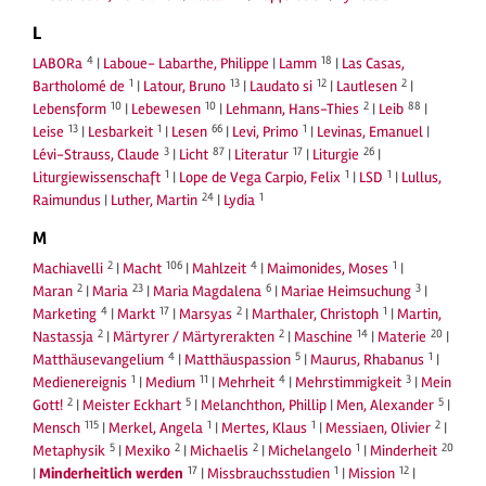
L
4
18
LABORa
|
Laboue- Labarthe, Philippe
|
Lamm
|
Las Casas,
1
13
12
2
Bartholomé de
|
Latour, Bruno
|
Laudato si
|
Lautlesen
|
10
10
2
88
Lebensform
|
Lebewesen
|
Lehmann, Hans-Thies
|
Leib
|
13
1
66
1
Leise
|
Lesbarkeit
|
Lesen
|
Levi, Primo
|
Levinas, Emanuel
|
3
87
17
26
Lévi-Strauss, Claude
|
Licht
|
Literatur
|
Liturgie
|
1
1
1
Liturgiewissenschaft
|
Lope de Vega Carpio, Felix
|
LSD
|
Lullus,
24
1
Raimundus
|
Luther, Martin
|
Lydia
M
2
106
4
1
Machiavelli
|
Macht
|
Mahlzeit
|
Maimonides, Moses
|
2
23
6
3
Maran
|
Maria
|
Maria Magdalena
|
Mariae Heimsuchung
|
4
17
2
1
Marketing
|
Markt
|
Marsyas
|
Marthaler, Christoph
|
Martin,
2
2
14
20
Nastassja
|
Märtyrer / Märtyrerakten
|
Maschine
|
Materie
|
4
5
1
Matthäusevangelium
|
Matthäuspassion
|
Maurus, Rhabanus
|
1
11
4
3
Medienereignis
|
Medium
|
Mehrheit
|
Mehrstimmigkeit
|
Mein
2
5
5
Gott!
|
Meister Eckhart
|
Melanchthon, Phillip
|
Men, Alexander
|
115
1
1
2
Mensch
|
Merkel, Angela
|
Mertes, Klaus
|
Messiaen, Olivier
|
5
2
2
1
20
Metaphysik
|
Mexiko
|
Michaelis
|
Michelangelo
|
Minderheit
17
1
12
|
Minderheitlich werden
|
Missbrauchsstudien
|
Mission
|