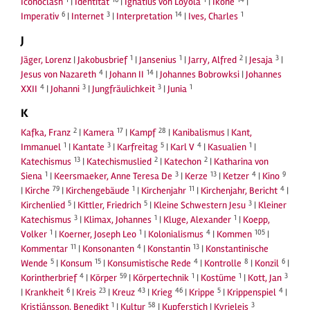
Iconoclash
|
Identität
|
Ignatius von Loyola
|
Ikone
|
6
3
14
1
Imperativ
|
Internet
|
Interpretation
|
Ives, Charles
J
1
1
2
3
Jäger, Lorenz
|
Jakobusbrief
|
Jansenius
|
Jarry, Alfred
|
Jesaja
|
4
14
Jesus von Nazareth
|
Johann II
|
Johannes Bobrowksi
|
Johannes
4
3
3
1
XXII
|
Johanni
|
Jungfräulichkeit
|
Junia
K
2
17
28
Kafka, Franz
|
Kamera
|
Kampf
|
Kanibalismus
|
Kant,
1
3
5
4
1
Immanuel
|
Kantate
|
Karfreitag
|
Karl V
|
Kasualien
|
13
2
2
Katechismus
|
Katechismuslied
|
Katechon
|
Katharina von
1
3
13
4
9
Siena
|
Keersmaeker, Anne Teresa De
|
Kerze
|
Ketzer
|
Kino
79
1
11
4
|
Kirche
|
Kirchengebäude
|
Kirchenjahr
|
Kirchenjahr, Bericht
|
5
5
3
Kirchenlied
|
Kittler, Friedrich
|
Kleine Schwestern Jesu
|
Kleiner
3
1
1
Katechismus
|
Klimax, Johannes
|
Kluge, Alexander
|
Koepp,
1
1
4
105
Volker
|
Koerner, Joseph Leo
|
Kolonialismus
|
Kommen
|
11
4
13
Kommentar
|
Konsonanten
|
Konstantin
|
Konstantinische
5
15
4
8
6
Wende
|
Konsum
|
Konsumistische Rede
|
Kontrolle
|
Konzil
|
4
59
1
1
3
Korintherbrief
|
Körper
|
Körpertechnik
|
Kostüme
|
Kott, Jan
6
23
43
46
5
4
|
Krankheit
|
Kreis
|
Kreuz
|
Krieg
|
Krippe
|
Krippenspiel
|
1
58
3
Kristiánsson, Benedikt
|
Kultur
|
Kupferstich
|
Kyrieleis