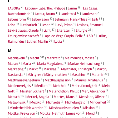
L
4
18
LABORa
|
Laboue- Labarthe, Philippe
|
Lamm
|
Las Casas,
1
13
12
2
Bartholomé de
|
Latour, Bruno
|
Laudato si
|
Lautlesen
|
10
10
2
88
Lebensform
|
Lebewesen
|
Lehmann, Hans-Thies
|
Leib
|
13
1
66
1
Leise
|
Lesbarkeit
|
Lesen
|
Levi, Primo
|
Levinas, Emanuel
|
3
87
17
26
Lévi-Strauss, Claude
|
Licht
|
Literatur
|
Liturgie
|
1
1
1
Liturgiewissenschaft
|
Lope de Vega Carpio, Felix
|
LSD
|
Lullus,
24
1
Raimundus
|
Luther, Martin
|
Lydia
M
2
106
4
1
Machiavelli
|
Macht
|
Mahlzeit
|
Maimonides, Moses
|
2
23
6
3
Maran
|
Maria
|
Maria Magdalena
|
Mariae Heimsuchung
|
4
17
2
1
Marketing
|
Markt
|
Marsyas
|
Marthaler, Christoph
|
Martin,
2
2
14
20
Nastassja
|
Märtyrer / Märtyrerakten
|
Maschine
|
Materie
|
4
5
1
Matthäusevangelium
|
Matthäuspassion
|
Maurus, Rhabanus
|
1
11
4
3
Medienereignis
|
Medium
|
Mehrheit
|
Mehrstimmigkeit
|
Mein
2
5
5
Gott!
|
Meister Eckhart
|
Melanchthon, Phillip
|
Men, Alexander
|
115
1
1
2
Mensch
|
Merkel, Angela
|
Mertes, Klaus
|
Messiaen, Olivier
|
5
2
2
1
20
Metaphysik
|
Mexiko
|
Michaelis
|
Michelangelo
|
Minderheit
17
1
12
|
Minderheitlich werden
|
Missbrauchsstudien
|
Mission
|
2
2
8
Moltke, Freya von
|
Moltke, Helmuth James von
|
Mond
|