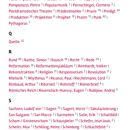
1
2
2
Pomponazzi, Pietro
|
Popularmusik
|
Pornschlegel, Clemens
|
1
2
78
34
Postdramatisches Theater
|
Prädestination
|
Praxis
|
Predigt
18
8
19
13
62
|
Produktion
|
Projektion
|
Prophet
|
Psalm
|
Punk
|
1
Pythagoras
Q
25
Quelle
R
60
1
18
77
54
Rand
|
Rattle, Simon
|
Rausch
|
Recht
|
Rede
|
16
2
Reformation
|
Reformationsjubiläum
|
Reinhardt, Volker
|
6
31
2
17
Rekonstruktion
|
Religion
|
Responsorium
|
Revolution
|
5
8
2
Rhetorik
|
Rhythmus
|
Ricoeur, Paul
|
Riechelmann, Cord
|
1
1
3
8
Rimbaud, Arthur
|
Ritornell
|
Rohstoff
|
Römerbrief
|
2
5
Römisches Reich
|
Rosenstock-Huessy, Eugen
|
Rubljow, Andrej
S
1
72
2
Sachsen, Ludolf von
|
Sagen
|
Sagert, Horst
|
Säkularisierung
|
1
2
1
1
San Galgano
|
San Marco
|
Sarmatien
|
Satie, Erik
|
Schaltbild
|
1
13
2
Scham / Existenzscham
|
Schauspieler
|
Schefer, Jean louis
|
1
2
2
Scheler, Max
|
Schilling, Heinz
|
Schindung
|
Schlachtfeld
|