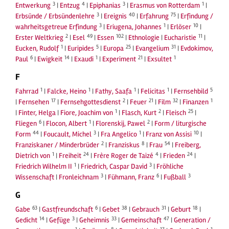
3
4
3
1
Entwerkung
|
Entzug
|
Epiphanias
|
Erasmus von Rotterdam
|
3
40
75
Erbsünde / Erbsündenlehre
|
Ereignis
|
Erfahrung
|
Erfindung /
3
1
10
wahrheitsgetreue Erfindung
|
Eriugena, Johannes
|
Erlöser
|
2
49
102
11
Erster Weltkrieg
|
Esel
|
Essen
|
Ethnologie
|
Eucharistie
|
1
5
25
31
Eucken, Rudolf
|
Euripides
|
Europa
|
Evangelium
|
Evdokimov,
6
14
1
21
1
Paul
|
Ewigkeit
|
Exaudi
|
Experiment
|
Exsultet
F
1
1
1
1
5
Fahrrad
|
Falcke, Heino
|
Fathy, Saafa
|
Felicitas
|
Fernsehbild
17
2
21
32
1
|
Fernsehen
|
Fernsehgottesdienst
|
Feuer
|
Film
|
Finanzen
1
2
25
|
Finter, Helga
|
Fiore, Joachim von
|
Flasch, Kurt
|
Fleisch
|
6
1
2
Fliegen
|
Flocon, Albert
|
Florenskij, Pawel
|
Form / liturgische
44
3
1
10
Form
|
Foucault, Michel
|
Fra Angelico
|
Franz von Assisi
|
2
8
54
Franziskaner / Minderbrüder
|
Franziskus
|
Frau
|
Freiberg,
1
24
4
24
Dietrich von
|
Freiheit
|
Frère Roger de Taizé
|
Frieden
|
1
3
Friedrich Wilhelm II
|
Friedrich, Caspar David
|
Fröhliche
3
6
3
Wissenschaft
|
Fronleichnam
|
Fühmann, Franz
|
Fußball
G
63
6
38
31
18
Gabe
|
Gastfreundschaft
|
Gebet
|
Gebrauch
|
Geburt
|
14
3
33
47
Gedicht
|
Gefüge
|
Geheimnis
|
Gemeinschaft
|
Generation /