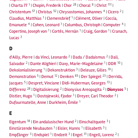
1
28
8
111
|
Charta 77
|
Chopin, Frederik
|
Chor
|
Choral
|
Christ
|
57
52
4
2
Christentum
|
Christus
|
Chrysostomos, Johannes
|
Cicero
|
1
1
Claudius, Matthias
|
Clemensbrief
|
Clément, Oliver
|
Coccia,
4
1
4
Emanuele
|
Cohen, Leonard
|
Columbus, Christoph
|
Computer
|
1
1
1
Copertino, Joseph von
|
Cortés, Hernàn
|
Craig, Gordon
|
Cranach,
3
Lucas
D
2
2
d'Ailly, Pierre
|
da Vinci, Leonardo
|
Dada / Dadaismus
|
Dali,
2
1
10
Salvador
|
Dante Alighieri
|
Davy, Marie-Magdelaine
|
DDR
|
1
3
19
Dekolonialisierung
|
Dekonstruktion
|
Deleuze, Gilles
|
5
12
85
23
Demonstration
|
Demut
|
Denken
|
Der Spiegel
|
Derrida,
5
13
Jacques
|
Despret, Vinciane
|
Didi-Huberman, Georges
|
28
2
2
5
Differenz
|
Digitalisierung
|
Dionysius Areopagita
|
Dionysos
|
1
1
2
Distler, Hugo
|
Dostojewski, Fjodor
|
Dreyer, Carl Theodor
|
1
Dufourmatelle, Anne
|
Durkheim, Émile
E
18
2
3
Eigentum
|
Ein andalusischer Hund
|
Einschaltquote
|
1
1
3
Einstürzende Neubauten
|
Eisler, Hanns
|
Elisabeth
|
3
1
3
31
2
Empfänger
|
Endspiel
|
Endzeit
|
Engel
|
Engell, Lorenz
|