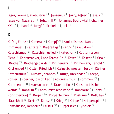
J
1
1
2
3
Jäger, Lorenz
|
Jakobusbrief
|
Jansenius
|
Jarry, Alfred
|
Jesaja
|
4
14
Jesus von Nazareth
|
Johann II
|
Johannes Bobrowksi
|
Johannes
4
3
3
1
XXII
|
Johanni
|
Jungfräulichkeit
|
Junia
K
2
17
28
Kafka, Franz
|
Kamera
|
Kampf
|
Kanibalismus
|
Kant,
1
3
5
4
1
Immanuel
|
Kantate
|
Karfreitag
|
Karl V
|
Kasualien
|
13
2
2
Katechismus
|
Katechismuslied
|
Katechon
|
Katharina von
1
3
13
4
9
Siena
|
Keersmaeker, Anne Teresa De
|
Kerze
|
Ketzer
|
Kino
79
1
11
4
|
Kirche
|
Kirchengebäude
|
Kirchenjahr
|
Kirchenjahr, Bericht
|
5
5
3
Kirchenlied
|
Kittler, Friedrich
|
Kleine Schwestern Jesu
|
Kleiner
3
1
1
Katechismus
|
Klimax, Johannes
|
Kluge, Alexander
|
Koepp,
1
1
4
105
Volker
|
Koerner, Joseph Leo
|
Kolonialismus
|
Kommen
|
11
4
13
Kommentar
|
Konsonanten
|
Konstantin
|
Konstantinische
5
15
4
8
6
Wende
|
Konsum
|
Konsumistische Rede
|
Kontrolle
|
Konzil
|
4
59
1
1
3
Korintherbrief
|
Körper
|
Körpertechnik
|
Kostüme
|
Kott, Jan
6
23
43
46
5
4
|
Krankheit
|
Kreis
|
Kreuz
|
Krieg
|
Krippe
|
Krippenspiel
|
1
58
3
Kristiánsson, Benedikt
|
Kultur
|
Kupferstich
|
Kyrieleis