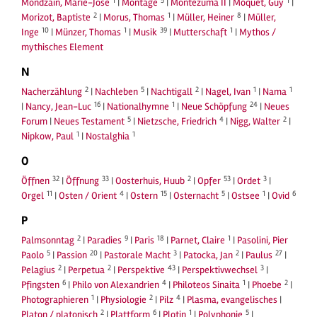
1
5
1
Mondzain, Marie-José
|
Montage
|
Montezuma II
|
Môquet, Guy
|
2
1
8
Morizot, Baptiste
|
Morus, Thomas
|
Müller, Heiner
|
Müller,
10
1
39
1
Inge
|
Münzer, Thomas
|
Musik
|
Mutterschaft
|
Mythos /
mythisches Element
N
2
5
2
1
1
Nacherzählung
|
Nachleben
|
Nachtigall
|
Nagel, Ivan
|
Nama
16
1
24
|
Nancy, Jean-Luc
|
Nationalhymne
|
Neue Schöpfung
|
Neues
5
4
2
Forum
|
Neues Testament
|
Nietzsche, Friedrich
|
Nigg, Walter
|
1
1
Nipkow, Paul
|
Nostalghia
O
32
33
2
53
3
Öffnen
|
Öffnung
|
Oosterhuis, Huub
|
Opfer
|
Ordet
|
11
4
15
5
1
6
Orgel
|
Osten / Orient
|
Ostern
|
Osternacht
|
Ostsee
|
Ovid
P
2
9
18
1
Palmsonntag
|
Paradies
|
Paris
|
Parnet, Claire
|
Pasolini, Pier
5
20
3
2
27
Paolo
|
Passion
|
Pastorale Macht
|
Patocka, Jan
|
Paulus
|
2
2
43
3
Pelagius
|
Perpetua
|
Perspektive
|
Perspektivwechsel
|
6
4
1
2
Pfingsten
|
Philo von Alexandrien
|
Philoteos Sinaita
|
Phoebe
|
1
2
4
Photographieren
|
Physiologie
|
Pilz
|
Plasma, evangelisches
|
2
6
1
5
Platon / platonisch
|
Plattform
|
Plotin
|
Polyphonie
|