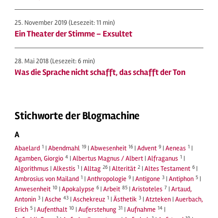
25. November 2019
(Lesezeit: 11 min)
Ein Theater der Stimme – Exsultet
28. Mai 2018
(Lesezeit: 6 min)
Was die Sprache nicht schafft, das schafft der Ton
Stichworte der Blogmachine
A
1
19
16
9
1
Abaelard
|
Abendmahl
|
Abwesenheit
|
Advent
|
Aeneas
|
4
1
Agamben, Giorgio
|
Albertus Magnus / Albert
|
Alfraganus
|
1
26
2
6
Algorithmus
|
Alkestis
|
Alltag
|
Alterität
|
Altes Testament
|
1
9
3
5
Ambrosius von Mailand
|
Anthropologie
|
Antigone
|
Antiphon
|
10
6
85
7
Anwesenheit
|
Apokalypse
|
Arbeit
|
Aristoteles
|
Artaud,
3
43
1
3
Antonin
|
Asche
|
Aschekreuz
|
Ästhetik
|
Atzteken
|
Auerbach,
5
10
31
14
Erich
|
Aufenthalt
|
Auferstehung
|
Aufnahme
|