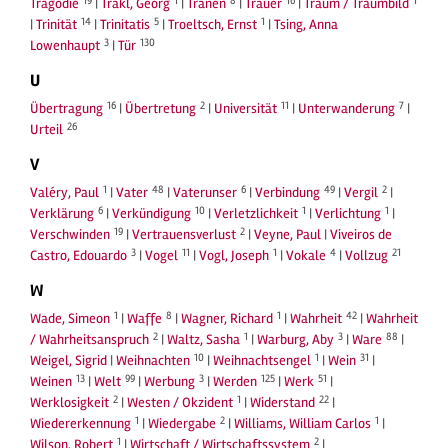
19
1
8
16
1
Tragödie
|
Trakl, Georg
|
Tränen
|
Trauer
|
Traum / Traumbild
14
5
1
|
Trinität
|
Trinitatis
|
Troeltsch, Ernst
|
Tsing, Anna
3
130
Lowenhaupt
|
Tür
U
16
2
11
7
Übertragung
|
Übertretung
|
Universität
|
Unterwanderung
|
26
Urteil
V
1
48
6
49
2
Valéry, Paul
|
Vater
|
Vaterunser
|
Verbindung
|
Vergil
|
6
10
1
1
Verklärung
|
Verkündigung
|
Verletzlichkeit
|
Verlichtung
|
19
2
Verschwinden
|
Vertrauensverlust
|
Veyne, Paul
|
Viveiros de
3
11
1
4
21
Castro, Edouardo
|
Vogel
|
Vogl, Joseph
|
Vokale
|
Vollzug
W
1
8
1
42
Wade, Simeon
|
Waffe
|
Wagner, Richard
|
Wahrheit
|
Wahrheit
2
1
3
88
/ Wahrheitsanspruch
|
Waltz, Sasha
|
Warburg, Aby
|
Ware
|
10
1
31
Weigel, Sigrid
|
Weihnachten
|
Weihnachtsengel
|
Wein
|
13
99
3
125
51
Weinen
|
Welt
|
Werbung
|
Werden
|
Werk
|
2
1
22
Werklosigkeit
|
Westen / Okzident
|
Widerstand
|
1
2
1
Wiedererkennung
|
Wiedergabe
|
Williams, William Carlos
|
1
2
Wilson, Robert
|
Wirtschaft / Wirtschaftssystem
|