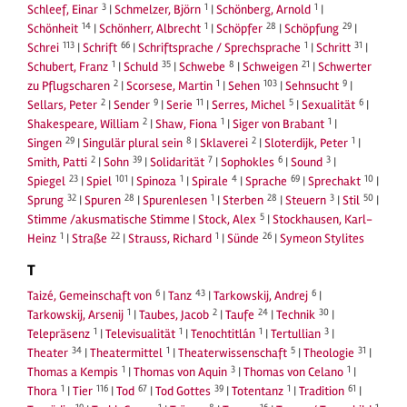
3
1
1
Schleef, Einar
|
Schmelzer, Björn
|
Schönberg, Arnold
|
14
1
28
29
Schönheit
|
Schönherr, Albrecht
|
Schöpfer
|
Schöpfung
|
113
66
1
31
Schrei
|
Schrift
|
Schriftsprache / Sprechsprache
|
Schritt
|
1
35
8
21
Schubert, Franz
|
Schuld
|
Schwebe
|
Schweigen
|
Schwerter
2
1
103
9
zu Pflugscharen
|
Scorsese, Martin
|
Sehen
|
Sehnsucht
|
2
9
11
5
6
Sellars, Peter
|
Sender
|
Serie
|
Serres, Michel
|
Sexualität
|
2
1
1
Shakespeare, William
|
Shaw, Fiona
|
Siger von Brabant
|
29
8
2
1
Singen
|
Singulär plural sein
|
Sklaverei
|
Sloterdijk, Peter
|
2
39
7
6
3
Smith, Patti
|
Sohn
|
Solidarität
|
Sophokles
|
Sound
|
23
101
1
4
69
10
Spiegel
|
Spiel
|
Spinoza
|
Spirale
|
Sprache
|
Sprechakt
|
32
28
1
28
3
50
Sprung
|
Spuren
|
Spurenlesen
|
Sterben
|
Steuern
|
Stil
|
5
Stimme /akusmatische Stimme
|
Stock, Alex
|
Stockhausen, Karl-
1
22
1
26
Heinz
|
Straße
|
Strauss, Richard
|
Sünde
|
Symeon Stylites
T
6
43
6
Taizé, Gemeinschaft von
|
Tanz
|
Tarkowskij, Andrej
|
1
2
24
30
Tarkowskij, Arsenij
|
Taubes, Jacob
|
Taufe
|
Technik
|
1
1
1
3
Telepräsenz
|
Televisualität
|
Tenochtitlán
|
Tertullian
|
34
1
5
31
Theater
|
Theatermittel
|
Theaterwissenschaft
|
Theologie
|
1
3
1
Thomas a Kempis
|
Thomas von Aquin
|
Thomas von Celano
|
1
116
67
39
1
61
Thora
|
Tier
|
Tod
|
Tod Gottes
|
Totentanz
|
Tradition
|