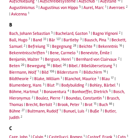
1
1
10
Aufschließung
|
Aufschreibesysteme
|
Aufschub
|
Aufstand
|
3
5
1
2
Augustinismus
|
Augustinus von Hippo
|
Aurel, Marc
|
Averroes
1
|
Avicenna
B
5
1
2
Bach, Johann Sebastian
|
Bachelard, Gaston
|
Bagno Vignoni
|
7
33
127
3
1
Ball, Hugo
|
Band
|
Bär
|
Bartleby
|
Bausch, Pina
|
Beckett,
2
12
28
8
16
Samuel
|
Befreiung
|
Begegnung
|
Beichte
|
Bekenntnis
|
1
1
Bekenntnisschriften
|
Bene, Carmelo
|
Beneviste, Émile
|
5
1
2
Benjamin, Walter
|
Bergson, Henri
|
Bernhard von Clairvaux
|
20
56
26
5
Beten
|
Bewegung
|
Bibel
|
Bibel / Bibelübersetzung
|
1
106
2
16
Biermann, Wolf
|
Bild
|
Bildersturm
|
Bildschirm
|
2
1
1
17
Bildtheorie
|
Blake, William
|
Blanchot, Maurice
|
Blau
|
3
31
2
1
Blumenberg, Hans
|
Blut
|
Bodybuilding
|
Bohley, Bärbel
|
1
4
5
Böhme, Hartmut
|
Bonaventura
|
Bonhoeffer, DIetrich
|
Bosch,
2
2
1
Hieronymus
|
Boulez, Pierre
|
Boundas, Constantin
|
Brasch,
3
1
15
66
Thomas
|
Brecht, Bertolt
|
Brook, Peter
|
Brot
|
Buch
|
27
1
2
3
Bühne
|
Bultmann, Rudolf
|
Bunuel, Luis
|
Buße
|
Butler,
2
Judith
C
1
4
1
1
1
Cage, John
|
Calvin
|
Castellucci, Romeo
|
Castorf, Frank
|
Cato