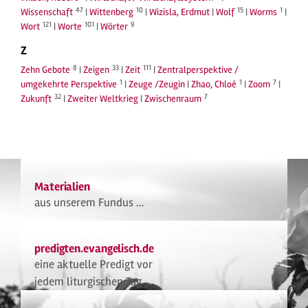
47
10
15
1
Wissenschaft
|
Wittenberg
|
Wizisla, Erdmut
|
Wolf
|
Worms
|
121
101
9
Wort
|
Worte
|
Wörter
Z
8
33
111
Zehn Gebote
|
Zeigen
|
Zeit
|
Zentralperspektive /
1
1
7
umgekehrte Perspektive
|
Zeuge /Zeugin
|
Zhao, Chloé
|
Zoom
|
32
7
Zukunft
|
Zweiter Weltkrieg
|
Zwischenraum
Materialien
aus unserem Fundus …
predigten.evangelisch.de
eine aktuelle Predigt vor
jedem liturgischen Tag