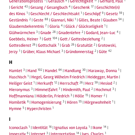
1
8
17
1
Generationsprozess
|
Geräusch
|
Gerechtigkeit
|
Gerhard, Paul
43
4
17
|
Gericht
|
Gesang / Gesangbuch
|
Geschenk
|
Geschichte(n)
1
1
9
59
des Kinos
|
Geschlecht / Geschlechtsakt
|
Geschöpf
|
Gesetz
|
2
88
1
54
Geständnis
|
Geste
|
Giannari, Niki
|
Gilles, Beate
|
Glauben
|
7
4
1
Glaubensbekenntnis
|
Gloria
|
Glück / Glückseligkeit
|
3
28
2
4
Glühwürmchen
|
Gnade
|
Gnadenlehre
|
Godard, Jean-Luc
|
3
104
2
Goebbels, Heiner
|
Gott
|
Gott / Gottesbeziehung
|
26
1
26
2
Gottesdienst
|
Gottschalk
|
Grab
|
Gratuität
|
Grotowski,
1
3
2
42
Jerzy
|
Grüber, Klaus Michael
|
Gründonnerstag
|
Güte
H
3
102
64
30
1
Hamlet
|
Hand
|
Handel
|
Handlung
|
Haraway, Donna
|
1
Haschisch
|
Hegel, Georg Wilhelm Friedrich
|
Heidegger, Martin
|
1
12
26
59
2
Heiliger Geist
|
Herkunft
|
Herrschaft
|
Herz
|
Hesiod
|
3
7
2
3
Hieronymus
|
Himmelfahrt
|
Hindemith, Paul
|
Hochmut
|
3
15
2
Hoffmanniana
|
Hölderlin, Friedrich
|
Hölle
|
Homer
|
6
3
55
1
Homiletik
|
Homogenisierung
|
Hören
|
Hörgewohnheit
|
5
1
Hymne
|
Hyperchristen
I
1
16
1
14
Iconoclash
|
Identität
|
Ignatius von Loyola
|
Ikone
|
6
3
14
1
Imperativ
|
Internet
|
Interpretation
|
Ives, Charles