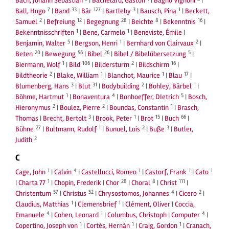
Bach, Johann Sebastian
|
Bachelard, Gaston
|
Bagno Vignoni
|
7
33
127
3
1
Ball, Hugo
|
Band
|
Bär
|
Bartleby
|
Bausch, Pina
|
Beckett,
2
12
28
8
16
Samuel
|
Befreiung
|
Begegnung
|
Beichte
|
Bekenntnis
|
1
1
Bekenntnisschriften
|
Bene, Carmelo
|
Beneviste, Émile
|
5
1
2
Benjamin, Walter
|
Bergson, Henri
|
Bernhard von Clairvaux
|
20
56
26
5
Beten
|
Bewegung
|
Bibel
|
Bibel / Bibelübersetzung
|
1
106
2
16
Biermann, Wolf
|
Bild
|
Bildersturm
|
Bildschirm
|
2
1
1
17
Bildtheorie
|
Blake, William
|
Blanchot, Maurice
|
Blau
|
3
31
2
1
Blumenberg, Hans
|
Blut
|
Bodybuilding
|
Bohley, Bärbel
|
1
4
5
Böhme, Hartmut
|
Bonaventura
|
Bonhoeffer, DIetrich
|
Bosch,
2
2
1
Hieronymus
|
Boulez, Pierre
|
Boundas, Constantin
|
Brasch,
3
1
15
66
Thomas
|
Brecht, Bertolt
|
Brook, Peter
|
Brot
|
Buch
|
27
1
2
3
Bühne
|
Bultmann, Rudolf
|
Bunuel, Luis
|
Buße
|
Butler,
2
Judith
C
1
4
1
1
1
Cage, John
|
Calvin
|
Castellucci, Romeo
|
Castorf, Frank
|
Cato
1
28
8
111
|
Charta 77
|
Chopin, Frederik
|
Chor
|
Choral
|
Christ
|
57
52
4
2
Christentum
|
Christus
|
Chrysostomos, Johannes
|
Cicero
|
1
1
Claudius, Matthias
|
Clemensbrief
|
Clément, Oliver
|
Coccia,
4
1
4
Emanuele
|
Cohen, Leonard
|
Columbus, Christoph
|
Computer
|
1
1
1
Copertino, Joseph von
|
Cortés, Hernàn
|
Craig, Gordon
|
Cranach,