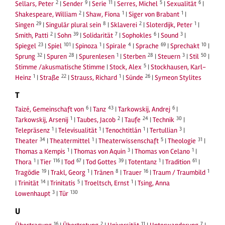
2
9
11
5
6
Sellars, Peter
|
Sender
|
Serie
|
Serres, Michel
|
Sexualität
|
2
1
1
Shakespeare, William
|
Shaw, Fiona
|
Siger von Brabant
|
29
8
2
1
Singen
|
Singulär plural sein
|
Sklaverei
|
Sloterdijk, Peter
|
2
39
7
6
3
Smith, Patti
|
Sohn
|
Solidarität
|
Sophokles
|
Sound
|
23
101
1
4
69
10
Spiegel
|
Spiel
|
Spinoza
|
Spirale
|
Sprache
|
Sprechakt
|
32
28
1
28
3
50
Sprung
|
Spuren
|
Spurenlesen
|
Sterben
|
Steuern
|
Stil
|
5
Stimme /akusmatische Stimme
|
Stock, Alex
|
Stockhausen, Karl-
1
22
1
26
Heinz
|
Straße
|
Strauss, Richard
|
Sünde
|
Symeon Stylites
T
6
43
6
Taizé, Gemeinschaft von
|
Tanz
|
Tarkowskij, Andrej
|
1
2
24
30
Tarkowskij, Arsenij
|
Taubes, Jacob
|
Taufe
|
Technik
|
1
1
1
3
Telepräsenz
|
Televisualität
|
Tenochtitlán
|
Tertullian
|
34
1
5
31
Theater
|
Theatermittel
|
Theaterwissenschaft
|
Theologie
|
1
3
1
Thomas a Kempis
|
Thomas von Aquin
|
Thomas von Celano
|
1
116
67
39
1
61
Thora
|
Tier
|
Tod
|
Tod Gottes
|
Totentanz
|
Tradition
|
19
1
8
16
1
Tragödie
|
Trakl, Georg
|
Tränen
|
Trauer
|
Traum / Traumbild
14
5
1
|
Trinität
|
Trinitatis
|
Troeltsch, Ernst
|
Tsing, Anna
3
130
Lowenhaupt
|
Tür
U
16
2
11
7