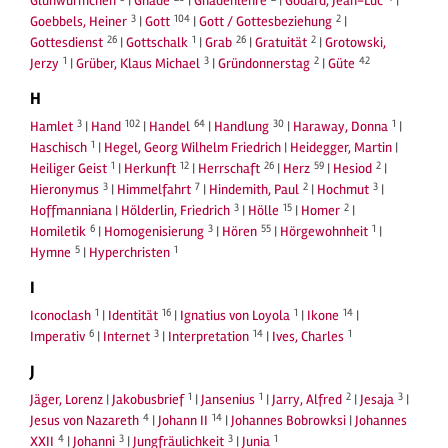
Glühwürmchen
|
Gnade
|
Gnadenlehre
|
Godard, Jean-Luc
|
3
104
2
Goebbels, Heiner
|
Gott
|
Gott / Gottesbeziehung
|
26
1
26
2
Gottesdienst
|
Gottschalk
|
Grab
|
Gratuität
|
Grotowski,
1
3
2
42
Jerzy
|
Grüber, Klaus Michael
|
Gründonnerstag
|
Güte
H
3
102
64
30
1
Hamlet
|
Hand
|
Handel
|
Handlung
|
Haraway, Donna
|
1
Haschisch
|
Hegel, Georg Wilhelm Friedrich
|
Heidegger, Martin
|
1
12
26
59
2
Heiliger Geist
|
Herkunft
|
Herrschaft
|
Herz
|
Hesiod
|
3
7
2
3
Hieronymus
|
Himmelfahrt
|
Hindemith, Paul
|
Hochmut
|
3
15
2
Hoffmanniana
|
Hölderlin, Friedrich
|
Hölle
|
Homer
|
6
3
55
1
Homiletik
|
Homogenisierung
|
Hören
|
Hörgewohnheit
|
5
1
Hymne
|
Hyperchristen
I
1
16
1
14
Iconoclash
|
Identität
|
Ignatius von Loyola
|
Ikone
|
6
3
14
1
Imperativ
|
Internet
|
Interpretation
|
Ives, Charles
J
1
1
2
3
Jäger, Lorenz
|
Jakobusbrief
|
Jansenius
|
Jarry, Alfred
|
Jesaja
|
4
14
Jesus von Nazareth
|
Johann II
|
Johannes Bobrowksi
|
Johannes
4
3
3
1
XXII
|
Johanni
|
Jungfräulichkeit
|
Junia