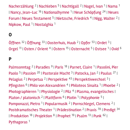
2
5
2
1
1
Nacherzählung
|
Nachleben
|
Nachtigall
|
Nagel, Ivan
|
Nama
16
1
24
|
Nancy, Jean-Luc
|
Nationalhymne
|
Neue Schöpfung
|
Neues
5
4
2
Forum
|
Neues Testament
|
Nietzsche, Friedrich
|
Nigg, Walter
|
1
1
Nipkow, Paul
|
Nostalghia
O
32
33
2
53
3
Öffnen
|
Öffnung
|
Oosterhuis, Huub
|
Opfer
|
Ordet
|
11
4
15
5
1
6
Orgel
|
Osten / Orient
|
Ostern
|
Osternacht
|
Ostsee
|
Ovid
P
2
9
18
1
Palmsonntag
|
Paradies
|
Paris
|
Parnet, Claire
|
Pasolini, Pier
5
20
3
2
27
Paolo
|
Passion
|
Pastorale Macht
|
Patocka, Jan
|
Paulus
|
2
2
43
3
Pelagius
|
Perpetua
|
Perspektive
|
Perspektivwechsel
|
6
4
1
2
Pfingsten
|
Philo von Alexandrien
|
Philoteos Sinaita
|
Phoebe
|
1
2
4
Photographieren
|
Physiologie
|
Pilz
|
Plasma, evangelisches
|
2
6
1
5
Platon / platonisch
|
Plattform
|
Plotin
|
Polyphonie
|
1
2
2
Pomponazzi, Pietro
|
Popularmusik
|
Pornschlegel, Clemens
|
1
2
78
34
Postdramatisches Theater
|
Prädestination
|
Praxis
|
Predigt
18
8
19
13
62
|
Produktion
|
Projektion
|
Prophet
|
Psalm
|
Punk
|
1
Pythagoras