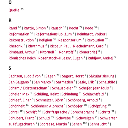
Q
25
Quelle
R
60
1
18
77
54
Rand
|
Rattle, Simon
|
Rausch
|
Recht
|
Rede
|
16
2
Reformation
|
Reformationsjubiläum
|
Reinhardt, Volker
|
6
31
2
17
Rekonstruktion
|
Religion
|
Responsorium
|
Revolution
|
5
8
2
Rhetorik
|
Rhythmus
|
Ricoeur, Paul
|
Riechelmann, Cord
|
1
1
3
8
Rimbaud, Arthur
|
Ritornell
|
Rohstoff
|
Römerbrief
|
2
5
Römisches Reich
|
Rosenstock-Huessy, Eugen
|
Rubljow, Andrej
S
1
72
2
Sachsen, Ludolf von
|
Sagen
|
Sagert, Horst
|
Säkularisierung
|
1
2
1
1
San Galgano
|
San Marco
|
Sarmatien
|
Satie, Erik
|
Schaltbild
|
1
13
2
Scham / Existenzscham
|
Schauspieler
|
Schefer, Jean louis
|
1
2
2
Scheler, Max
|
Schilling, Heinz
|
Schindung
|
Schlachtfeld
|
3
1
1
Schleef, Einar
|
Schmelzer, Björn
|
Schönberg, Arnold
|
14
1
28
29
Schönheit
|
Schönherr, Albrecht
|
Schöpfer
|
Schöpfung
|
113
66
1
31
Schrei
|
Schrift
|
Schriftsprache / Sprechsprache
|
Schritt
|
1
35
8
21
Schubert, Franz
|
Schuld
|
Schwebe
|
Schweigen
|
Schwerter
2
1
103
9
zu Pflugscharen
|
Scorsese, Martin
|
Sehen
|
Sehnsucht
|