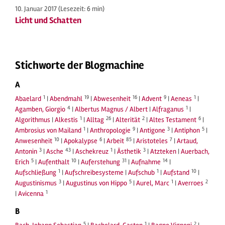
10. Januar 2017
(Lesezeit: 6 min)
Licht und Schatten
Stichworte der Blogmachine
A
1
19
16
9
1
Abaelard
|
Abendmahl
|
Abwesenheit
|
Advent
|
Aeneas
|
4
1
Agamben, Giorgio
|
Albertus Magnus / Albert
|
Alfraganus
|
1
26
2
6
Algorithmus
|
Alkestis
|
Alltag
|
Alterität
|
Altes Testament
|
1
9
3
5
Ambrosius von Mailand
|
Anthropologie
|
Antigone
|
Antiphon
|
10
6
85
7
Anwesenheit
|
Apokalypse
|
Arbeit
|
Aristoteles
|
Artaud,
3
43
1
3
Antonin
|
Asche
|
Aschekreuz
|
Ästhetik
|
Atzteken
|
Auerbach,
5
10
31
14
Erich
|
Aufenthalt
|
Auferstehung
|
Aufnahme
|
1
1
10
Aufschließung
|
Aufschreibesysteme
|
Aufschub
|
Aufstand
|
3
5
1
2
Augustinismus
|
Augustinus von Hippo
|
Aurel, Marc
|
Averroes
1
|
Avicenna
B
5
1
2