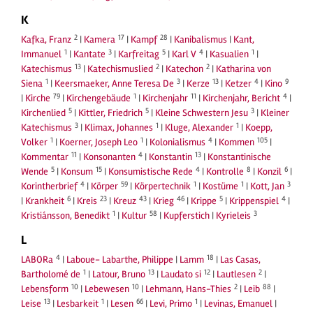
K
2
17
28
Kafka, Franz
|
Kamera
|
Kampf
|
Kanibalismus
|
Kant,
1
3
5
4
1
Immanuel
|
Kantate
|
Karfreitag
|
Karl V
|
Kasualien
|
13
2
2
Katechismus
|
Katechismuslied
|
Katechon
|
Katharina von
1
3
13
4
9
Siena
|
Keersmaeker, Anne Teresa De
|
Kerze
|
Ketzer
|
Kino
79
1
11
4
|
Kirche
|
Kirchengebäude
|
Kirchenjahr
|
Kirchenjahr, Bericht
|
5
5
3
Kirchenlied
|
Kittler, Friedrich
|
Kleine Schwestern Jesu
|
Kleiner
3
1
1
Katechismus
|
Klimax, Johannes
|
Kluge, Alexander
|
Koepp,
1
1
4
105
Volker
|
Koerner, Joseph Leo
|
Kolonialismus
|
Kommen
|
11
4
13
Kommentar
|
Konsonanten
|
Konstantin
|
Konstantinische
5
15
4
8
6
Wende
|
Konsum
|
Konsumistische Rede
|
Kontrolle
|
Konzil
|
4
59
1
1
3
Korintherbrief
|
Körper
|
Körpertechnik
|
Kostüme
|
Kott, Jan
6
23
43
46
5
4
|
Krankheit
|
Kreis
|
Kreuz
|
Krieg
|
Krippe
|
Krippenspiel
|
1
58
3
Kristiánsson, Benedikt
|
Kultur
|
Kupferstich
|
Kyrieleis
L
4
18
LABORa
|
Laboue- Labarthe, Philippe
|
Lamm
|
Las Casas,
1
13
12
2
Bartholomé de
|
Latour, Bruno
|
Laudato si
|
Lautlesen
|
10
10
2
88
Lebensform
|
Lebewesen
|
Lehmann, Hans-Thies
|
Leib
|
13
1
66
1
Leise
|
Lesbarkeit
|
Lesen
|
Levi, Primo
|
Levinas, Emanuel
|