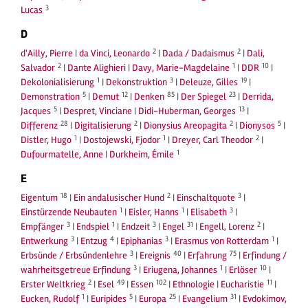
3
Lucas
D
2
2
d'Ailly, Pierre
|
da Vinci, Leonardo
|
Dada / Dadaismus
|
Dali,
2
1
10
Salvador
|
Dante Alighieri
|
Davy, Marie-Magdelaine
|
DDR
|
1
3
19
Dekolonialisierung
|
Dekonstruktion
|
Deleuze, Gilles
|
5
12
85
23
Demonstration
|
Demut
|
Denken
|
Der Spiegel
|
Derrida,
5
13
Jacques
|
Despret, Vinciane
|
Didi-Huberman, Georges
|
28
2
2
5
Differenz
|
Digitalisierung
|
Dionysius Areopagita
|
Dionysos
|
1
1
2
Distler, Hugo
|
Dostojewski, Fjodor
|
Dreyer, Carl Theodor
|
1
Dufourmatelle, Anne
|
Durkheim, Émile
E
18
2
3
Eigentum
|
Ein andalusischer Hund
|
Einschaltquote
|
1
1
3
Einstürzende Neubauten
|
Eisler, Hanns
|
Elisabeth
|
3
1
3
31
2
Empfänger
|
Endspiel
|
Endzeit
|
Engel
|
Engell, Lorenz
|
3
4
3
1
Entwerkung
|
Entzug
|
Epiphanias
|
Erasmus von Rotterdam
|
3
40
75
Erbsünde / Erbsündenlehre
|
Ereignis
|
Erfahrung
|
Erfindung /
3
1
10
wahrheitsgetreue Erfindung
|
Eriugena, Johannes
|
Erlöser
|
2
49
102
11
Erster Weltkrieg
|
Esel
|
Essen
|
Ethnologie
|
Eucharistie
|
1
5
25
31
Eucken, Rudolf
|
Euripides
|
Europa
|
Evangelium
|
Evdokimov,