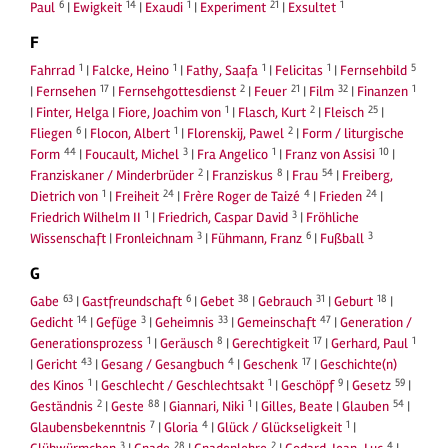
6
14
1
21
1
Paul
|
Ewigkeit
|
Exaudi
|
Experiment
|
Exsultet
F
1
1
1
1
5
Fahrrad
|
Falcke, Heino
|
Fathy, Saafa
|
Felicitas
|
Fernsehbild
17
2
21
32
1
|
Fernsehen
|
Fernsehgottesdienst
|
Feuer
|
Film
|
Finanzen
1
2
25
|
Finter, Helga
|
Fiore, Joachim von
|
Flasch, Kurt
|
Fleisch
|
6
1
2
Fliegen
|
Flocon, Albert
|
Florenskij, Pawel
|
Form / liturgische
44
3
1
10
Form
|
Foucault, Michel
|
Fra Angelico
|
Franz von Assisi
|
2
8
54
Franziskaner / Minderbrüder
|
Franziskus
|
Frau
|
Freiberg,
1
24
4
24
Dietrich von
|
Freiheit
|
Frère Roger de Taizé
|
Frieden
|
1
3
Friedrich Wilhelm II
|
Friedrich, Caspar David
|
Fröhliche
3
6
3
Wissenschaft
|
Fronleichnam
|
Fühmann, Franz
|
Fußball
G
63
6
38
31
18
Gabe
|
Gastfreundschaft
|
Gebet
|
Gebrauch
|
Geburt
|
14
3
33
47
Gedicht
|
Gefüge
|
Geheimnis
|
Gemeinschaft
|
Generation /
1
8
17
1
Generationsprozess
|
Geräusch
|
Gerechtigkeit
|
Gerhard, Paul
43
4
17
|
Gericht
|
Gesang / Gesangbuch
|
Geschenk
|
Geschichte(n)
1
1
9
59
des Kinos
|
Geschlecht / Geschlechtsakt
|
Geschöpf
|
Gesetz
|
2
88
1
54
Geständnis
|
Geste
|
Giannari, Niki
|
Gilles, Beate
|
Glauben
|
7
4
1
Glaubensbekenntnis
|
Gloria
|
Glück / Glückseligkeit
|
3
28
2
4