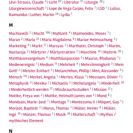
3
87
17
26
Lévi-Strauss, Claude
|
Licht
|
Literatur
|
Liturgie
|
1
1
1
Liturgiewissenschaft
|
Lope de Vega Carpio, Felix
|
LSD
|
Lullus,
24
1
Raimundus
|
Luther, Martin
|
Lydia
M
2
106
4
1
Machiavelli
|
Macht
|
Mahlzeit
|
Maimonides, Moses
|
2
23
6
3
Maran
|
Maria
|
Maria Magdalena
|
Mariae Heimsuchung
|
4
17
2
1
Marketing
|
Markt
|
Marsyas
|
Marthaler, Christoph
|
Martin,
2
2
14
20
Nastassja
|
Märtyrer / Märtyrerakten
|
Maschine
|
Materie
|
4
5
1
Matthäusevangelium
|
Matthäuspassion
|
Maurus, Rhabanus
|
1
11
4
3
Medienereignis
|
Medium
|
Mehrheit
|
Mehrstimmigkeit
|
Mein
2
5
5
Gott!
|
Meister Eckhart
|
Melanchthon, Phillip
|
Men, Alexander
|
115
1
1
2
Mensch
|
Merkel, Angela
|
Mertes, Klaus
|
Messiaen, Olivier
|
5
2
2
1
20
Metaphysik
|
Mexiko
|
Michaelis
|
Michelangelo
|
Minderheit
17
1
12
|
Minderheitlich werden
|
Missbrauchsstudien
|
Mission
|
2
2
8
Moltke, Freya von
|
Moltke, Helmuth James von
|
Mond
|
1
5
1
Mondzain, Marie-José
|
Montage
|
Montezuma II
|
Môquet, Guy
|
2
1
8
Morizot, Baptiste
|
Morus, Thomas
|
Müller, Heiner
|
Müller,
10
1
39
1
Inge
|
Münzer, Thomas
|
Musik
|
Mutterschaft
|
Mythos /
mythisches Element
N