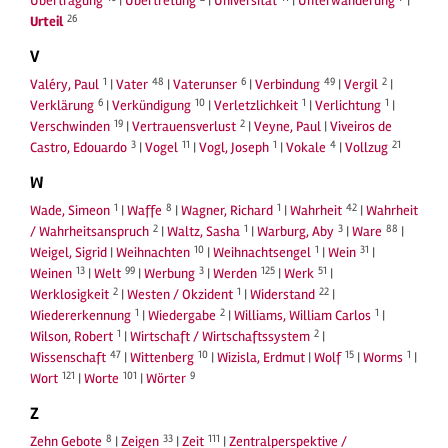
Übertragung
|
Übertretung
|
Universität
|
Unterwanderung
|
26
Urteil
V
1
48
6
49
2
Valéry, Paul
|
Vater
|
Vaterunser
|
Verbindung
|
Vergil
|
6
10
1
1
Verklärung
|
Verkündigung
|
Verletzlichkeit
|
Verlichtung
|
19
2
Verschwinden
|
Vertrauensverlust
|
Veyne, Paul
|
Viveiros de
3
11
1
4
21
Castro, Edouardo
|
Vogel
|
Vogl, Joseph
|
Vokale
|
Vollzug
W
1
8
1
42
Wade, Simeon
|
Waffe
|
Wagner, Richard
|
Wahrheit
|
Wahrheit
2
1
3
88
/ Wahrheitsanspruch
|
Waltz, Sasha
|
Warburg, Aby
|
Ware
|
10
1
31
Weigel, Sigrid
|
Weihnachten
|
Weihnachtsengel
|
Wein
|
13
99
3
125
51
Weinen
|
Welt
|
Werbung
|
Werden
|
Werk
|
2
1
22
Werklosigkeit
|
Westen / Okzident
|
Widerstand
|
1
2
1
Wiedererkennung
|
Wiedergabe
|
Williams, William Carlos
|
1
2
Wilson, Robert
|
Wirtschaft / Wirtschaftssystem
|
47
10
15
1
Wissenschaft
|
Wittenberg
|
Wizisla, Erdmut
|
Wolf
|
Worms
|
121
101
9
Wort
|
Worte
|
Wörter
Z
8
33
111
Zehn Gebote
|
Zeigen
|
Zeit
|
Zentralperspektive /