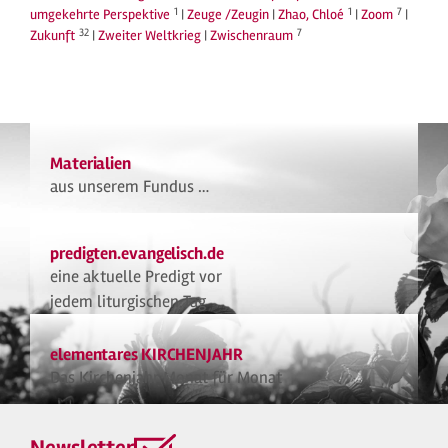
1
1
7
umgekehrte Perspektive
|
Zeuge /Zeugin
|
Zhao, Chloé
|
Zoom
|
32
7
Zukunft
|
Zweiter Weltkrieg
|
Zwischenraum
Materialien
aus unserem Fundus …
predigten.evangelisch.de
eine aktuelle Predigt vor
jedem liturgischen Tag
elementares KIRCHENJAHR
Das Kirchenjahr Monat für Monat