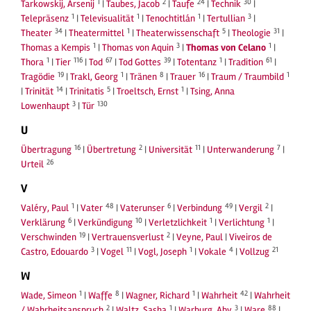
1
2
24
30
Tarkowskij, Arsenij
|
Taubes, Jacob
|
Taufe
|
Technik
|
1
1
1
3
Telepräsenz
|
Televisualität
|
Tenochtitlán
|
Tertullian
|
34
1
5
31
Theater
|
Theatermittel
|
Theaterwissenschaft
|
Theologie
|
1
3
1
Thomas a Kempis
|
Thomas von Aquin
|
Thomas von Celano
|
1
116
67
39
1
61
Thora
|
Tier
|
Tod
|
Tod Gottes
|
Totentanz
|
Tradition
|
19
1
8
16
1
Tragödie
|
Trakl, Georg
|
Tränen
|
Trauer
|
Traum / Traumbild
14
5
1
|
Trinität
|
Trinitatis
|
Troeltsch, Ernst
|
Tsing, Anna
3
130
Lowenhaupt
|
Tür
U
16
2
11
7
Übertragung
|
Übertretung
|
Universität
|
Unterwanderung
|
26
Urteil
V
1
48
6
49
2
Valéry, Paul
|
Vater
|
Vaterunser
|
Verbindung
|
Vergil
|
6
10
1
1
Verklärung
|
Verkündigung
|
Verletzlichkeit
|
Verlichtung
|
19
2
Verschwinden
|
Vertrauensverlust
|
Veyne, Paul
|
Viveiros de
3
11
1
4
21
Castro, Edouardo
|
Vogel
|
Vogl, Joseph
|
Vokale
|
Vollzug
W
1
8
1
42
Wade, Simeon
|
Waffe
|
Wagner, Richard
|
Wahrheit
|
Wahrheit
2
1
3
88
/ Wahrheitsanspruch
|
Waltz, Sasha
|
Warburg, Aby
|
Ware
|