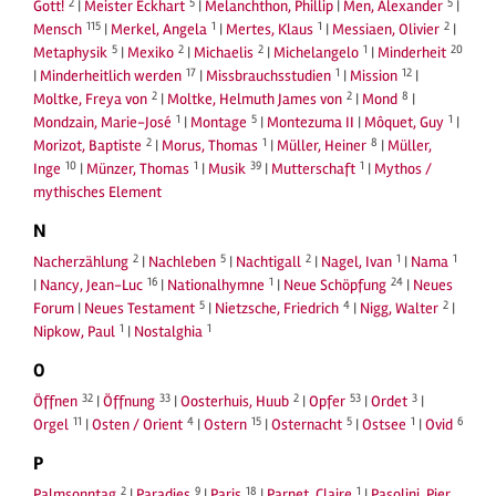
2
5
5
Gott!
|
Meister Eckhart
|
Melanchthon, Phillip
|
Men, Alexander
|
115
1
1
2
Mensch
|
Merkel, Angela
|
Mertes, Klaus
|
Messiaen, Olivier
|
5
2
2
1
20
Metaphysik
|
Mexiko
|
Michaelis
|
Michelangelo
|
Minderheit
17
1
12
|
Minderheitlich werden
|
Missbrauchsstudien
|
Mission
|
2
2
8
Moltke, Freya von
|
Moltke, Helmuth James von
|
Mond
|
1
5
1
Mondzain, Marie-José
|
Montage
|
Montezuma II
|
Môquet, Guy
|
2
1
8
Morizot, Baptiste
|
Morus, Thomas
|
Müller, Heiner
|
Müller,
10
1
39
1
Inge
|
Münzer, Thomas
|
Musik
|
Mutterschaft
|
Mythos /
mythisches Element
N
2
5
2
1
1
Nacherzählung
|
Nachleben
|
Nachtigall
|
Nagel, Ivan
|
Nama
16
1
24
|
Nancy, Jean-Luc
|
Nationalhymne
|
Neue Schöpfung
|
Neues
5
4
2
Forum
|
Neues Testament
|
Nietzsche, Friedrich
|
Nigg, Walter
|
1
1
Nipkow, Paul
|
Nostalghia
O
32
33
2
53
3
Öffnen
|
Öffnung
|
Oosterhuis, Huub
|
Opfer
|
Ordet
|
11
4
15
5
1
6
Orgel
|
Osten / Orient
|
Ostern
|
Osternacht
|
Ostsee
|
Ovid
P
2
9
18
1
Palmsonntag
|
Paradies
|
Paris
|
Parnet, Claire
|
Pasolini, Pier