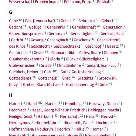
3
6
3
Wissenschaft
|
Fronleichnam
|
Fühmann, Franz
|
Fußball
G
63
6
38
31
18
Gabe
|
Gastfreundschaft
|
Gebet
|
Gebrauch
|
Geburt
|
14
3
33
47
Gedicht
|
Gefüge
|
Geheimnis
|
Gemeinschaft
|
Generation /
1
8
17
1
Generationsprozess
|
Geräusch
|
Gerechtigkeit
|
Gerhard, Paul
43
4
17
|
Gericht
|
Gesang / Gesangbuch
|
Geschenk
|
Geschichte(n)
1
1
9
59
des Kinos
|
Geschlecht / Geschlechtsakt
|
Geschöpf
|
Gesetz
|
2
88
1
54
Geständnis
|
Geste
|
Giannari, Niki
|
Gilles, Beate
|
Glauben
|
7
4
1
Glaubensbekenntnis
|
Gloria
|
Glück / Glückseligkeit
|
3
28
2
4
Glühwürmchen
|
Gnade
|
Gnadenlehre
|
Godard, Jean-Luc
|
3
104
2
Goebbels, Heiner
|
Gott
|
Gott / Gottesbeziehung
|
26
1
26
2
Gottesdienst
|
Gottschalk
|
Grab
|
Gratuität
|
Grotowski,
1
3
2
42
Jerzy
|
Grüber, Klaus Michael
|
Gründonnerstag
|
Güte
H
3
102
64
30
1
Hamlet
|
Hand
|
Handel
|
Handlung
|
Haraway, Donna
|
1
Haschisch
|
Hegel, Georg Wilhelm Friedrich
|
Heidegger, Martin
|
1
12
26
59
2
Heiliger Geist
|
Herkunft
|
Herrschaft
|
Herz
|
Hesiod
|
3
7
2
3
Hieronymus
|
Himmelfahrt
|
Hindemith, Paul
|
Hochmut
|
3
15
2
Hoffmanniana
|
Hölderlin, Friedrich
|
Hölle
|
Homer
|
6
3
55
1
Homiletik
|
Homogenisierung
|
Hören
|
Hörgewohnheit
|