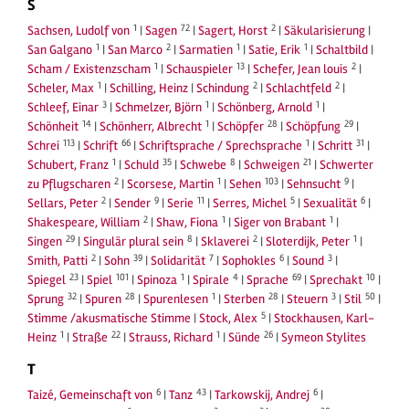
S
1
72
2
Sachsen, Ludolf von
|
Sagen
|
Sagert, Horst
|
Säkularisierung
|
1
2
1
1
San Galgano
|
San Marco
|
Sarmatien
|
Satie, Erik
|
Schaltbild
|
1
13
2
Scham / Existenzscham
|
Schauspieler
|
Schefer, Jean louis
|
1
2
2
Scheler, Max
|
Schilling, Heinz
|
Schindung
|
Schlachtfeld
|
3
1
1
Schleef, Einar
|
Schmelzer, Björn
|
Schönberg, Arnold
|
14
1
28
29
Schönheit
|
Schönherr, Albrecht
|
Schöpfer
|
Schöpfung
|
113
66
1
31
Schrei
|
Schrift
|
Schriftsprache / Sprechsprache
|
Schritt
|
1
35
8
21
Schubert, Franz
|
Schuld
|
Schwebe
|
Schweigen
|
Schwerter
2
1
103
9
zu Pflugscharen
|
Scorsese, Martin
|
Sehen
|
Sehnsucht
|
2
9
11
5
6
Sellars, Peter
|
Sender
|
Serie
|
Serres, Michel
|
Sexualität
|
2
1
1
Shakespeare, William
|
Shaw, Fiona
|
Siger von Brabant
|
29
8
2
1
Singen
|
Singulär plural sein
|
Sklaverei
|
Sloterdijk, Peter
|
2
39
7
6
3
Smith, Patti
|
Sohn
|
Solidarität
|
Sophokles
|
Sound
|
23
101
1
4
69
10
Spiegel
|
Spiel
|
Spinoza
|
Spirale
|
Sprache
|
Sprechakt
|
32
28
1
28
3
50
Sprung
|
Spuren
|
Spurenlesen
|
Sterben
|
Steuern
|
Stil
|
5
Stimme /akusmatische Stimme
|
Stock, Alex
|
Stockhausen, Karl-
1
22
1
26
Heinz
|
Straße
|
Strauss, Richard
|
Sünde
|
Symeon Stylites
T
6
43
6
Taizé, Gemeinschaft von
|
Tanz
|
Tarkowskij, Andrej
|