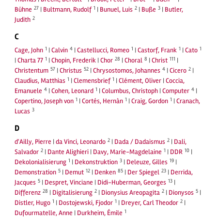
27
1
2
3
Bühne
|
Bultmann, Rudolf
|
Bunuel, Luis
|
Buße
|
Butler,
2
Judith
C
1
4
1
1
1
Cage, John
|
Calvin
|
Castellucci, Romeo
|
Castorf, Frank
|
Cato
1
28
8
111
|
Charta 77
|
Chopin, Frederik
|
Chor
|
Choral
|
Christ
|
57
52
4
2
Christentum
|
Christus
|
Chrysostomos, Johannes
|
Cicero
|
1
1
Claudius, Matthias
|
Clemensbrief
|
Clément, Oliver
|
Coccia,
4
1
4
Emanuele
|
Cohen, Leonard
|
Columbus, Christoph
|
Computer
|
1
1
1
Copertino, Joseph von
|
Cortés, Hernàn
|
Craig, Gordon
|
Cranach,
3
Lucas
D
2
2
d'Ailly, Pierre
|
da Vinci, Leonardo
|
Dada / Dadaismus
|
Dali,
2
1
10
Salvador
|
Dante Alighieri
|
Davy, Marie-Magdelaine
|
DDR
|
1
3
19
Dekolonialisierung
|
Dekonstruktion
|
Deleuze, Gilles
|
5
12
85
23
Demonstration
|
Demut
|
Denken
|
Der Spiegel
|
Derrida,
5
13
Jacques
|
Despret, Vinciane
|
Didi-Huberman, Georges
|
28
2
2
5
Differenz
|
Digitalisierung
|
Dionysius Areopagita
|
Dionysos
|
1
1
2
Distler, Hugo
|
Dostojewski, Fjodor
|
Dreyer, Carl Theodor
|
1
Dufourmatelle, Anne
|
Durkheim, Émile