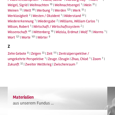
10
1
31
Weigel, Sigrid
|
Weihnachten
|
Weihnachtsengel
|
Wein
|
13
99
3
125
51
Weinen
|
Welt
|
Werbung
|
Werden
|
Werk
|
2
1
22
Werklosigkeit
|
Westen / Okzident
|
Widerstand
|
1
2
1
Wiedererkennung
|
Wiedergabe
|
Williams, William Carlos
|
1
2
Wilson, Robert
|
Wirtschaft / Wirtschaftssystem
|
47
10
15
1
Wissenschaft
|
Wittenberg
|
Wizisla, Erdmut
|
Wolf
|
Worms
|
121
101
9
Wort
|
Worte
|
Wörter
Z
8
33
111
Zehn Gebote
|
Zeigen
|
Zeit
|
Zentralperspektive /
1
1
7
umgekehrte Perspektive
|
Zeuge /Zeugin
|
Zhao, Chloé
|
Zoom
|
32
7
Zukunft
|
Zweiter Weltkrieg
|
Zwischenraum
Materialien
aus unserem Fundus …