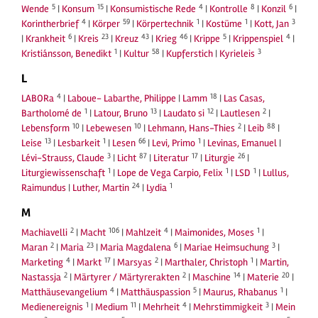
5
15
4
8
6
Wende
|
Konsum
|
Konsumistische Rede
|
Kontrolle
|
Konzil
|
4
59
1
1
3
Korintherbrief
|
Körper
|
Körpertechnik
|
Kostüme
|
Kott, Jan
6
23
43
46
5
4
|
Krankheit
|
Kreis
|
Kreuz
|
Krieg
|
Krippe
|
Krippenspiel
|
1
58
3
Kristiánsson, Benedikt
|
Kultur
|
Kupferstich
|
Kyrieleis
L
4
18
LABORa
|
Laboue- Labarthe, Philippe
|
Lamm
|
Las Casas,
1
13
12
2
Bartholomé de
|
Latour, Bruno
|
Laudato si
|
Lautlesen
|
10
10
2
88
Lebensform
|
Lebewesen
|
Lehmann, Hans-Thies
|
Leib
|
13
1
66
1
Leise
|
Lesbarkeit
|
Lesen
|
Levi, Primo
|
Levinas, Emanuel
|
3
87
17
26
Lévi-Strauss, Claude
|
Licht
|
Literatur
|
Liturgie
|
1
1
1
Liturgiewissenschaft
|
Lope de Vega Carpio, Felix
|
LSD
|
Lullus,
24
1
Raimundus
|
Luther, Martin
|
Lydia
M
2
106
4
1
Machiavelli
|
Macht
|
Mahlzeit
|
Maimonides, Moses
|
2
23
6
3
Maran
|
Maria
|
Maria Magdalena
|
Mariae Heimsuchung
|
4
17
2
1
Marketing
|
Markt
|
Marsyas
|
Marthaler, Christoph
|
Martin,
2
2
14
20
Nastassja
|
Märtyrer / Märtyrerakten
|
Maschine
|
Materie
|
4
5
1
Matthäusevangelium
|
Matthäuspassion
|
Maurus, Rhabanus
|
1
11
4
3
Medienereignis
|
Medium
|
Mehrheit
|
Mehrstimmigkeit
|
Mein