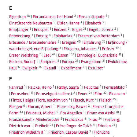
E
18
2
3
Eigentum
|
Ein andalusischer Hund
|
Einschaltquote
|
1
1
3
Einstürzende Neubauten
|
Eisler, Hanns
|
Elisabeth
|
3
1
3
31
2
Empfänger
|
Endspiel
|
Endzeit
|
Engel
|
Engell, Lorenz
|
3
4
3
1
Entwerkung
|
Entzug
|
Epiphanias
|
Erasmus von Rotterdam
|
3
40
75
Erbsünde / Erbsündenlehre
|
Ereignis
|
Erfahrung
|
Erfindung /
3
1
10
wahrheitsgetreue Erfindung
|
Eriugena, Johannes
|
Erlöser
|
2
49
102
11
Erster Weltkrieg
|
Esel
|
Essen
|
Ethnologie
|
Eucharistie
|
1
5
25
31
Eucken, Rudolf
|
Euripides
|
Europa
|
Evangelium
|
Evdokimov,
6
14
1
21
1
Paul
|
Ewigkeit
|
Exaudi
|
Experiment
|
Exsultet
F
1
1
1
1
5
Fahrrad
|
Falcke, Heino
|
Fathy, Saafa
|
Felicitas
|
Fernsehbild
17
2
21
32
1
|
Fernsehen
|
Fernsehgottesdienst
|
Feuer
|
Film
|
Finanzen
1
2
25
|
Finter, Helga
|
Fiore, Joachim von
|
Flasch, Kurt
|
Fleisch
|
6
1
2
Fliegen
|
Flocon, Albert
|
Florenskij, Pawel
|
Form / liturgische
44
3
1
10
Form
|
Foucault, Michel
|
Fra Angelico
|
Franz von Assisi
|
2
8
54
Franziskaner / Minderbrüder
|
Franziskus
|
Frau
|
Freiberg,
1
24
4
24
Dietrich von
|
Freiheit
|
Frère Roger de Taizé
|
Frieden
|
1
3
Friedrich Wilhelm II
|
Friedrich, Caspar David
|
Fröhliche