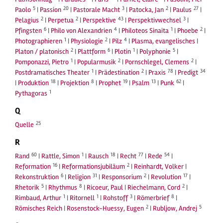
5
20
3
2
27
Paolo
|
Passion
|
Pastorale Macht
|
Patocka, Jan
|
Paulus
|
2
2
43
3
Pelagius
|
Perpetua
|
Perspektive
|
Perspektivwechsel
|
6
4
1
2
Pfingsten
|
Philo von Alexandrien
|
Philoteos Sinaita
|
Phoebe
|
1
2
4
Photographieren
|
Physiologie
|
Pilz
|
Plasma, evangelisches
|
2
6
1
5
Platon / platonisch
|
Plattform
|
Plotin
|
Polyphonie
|
1
2
2
Pomponazzi, Pietro
|
Popularmusik
|
Pornschlegel, Clemens
|
1
2
78
34
Postdramatisches Theater
|
Prädestination
|
Praxis
|
Predigt
18
8
19
13
62
|
Produktion
|
Projektion
|
Prophet
|
Psalm
|
Punk
|
1
Pythagoras
Q
25
Quelle
R
60
1
18
77
54
Rand
|
Rattle, Simon
|
Rausch
|
Recht
|
Rede
|
16
2
Reformation
|
Reformationsjubiläum
|
Reinhardt, Volker
|
6
31
2
17
Rekonstruktion
|
Religion
|
Responsorium
|
Revolution
|
5
8
2
Rhetorik
|
Rhythmus
|
Ricoeur, Paul
|
Riechelmann, Cord
|
1
1
3
8
Rimbaud, Arthur
|
Ritornell
|
Rohstoff
|
Römerbrief
|
2
5
Römisches Reich
|
Rosenstock-Huessy, Eugen
|
Rubljow, Andrej