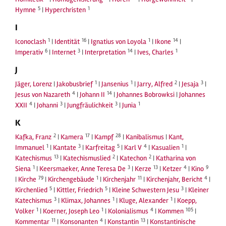
5
1
Hymne
|
Hyperchristen
I
1
16
1
14
Iconoclash
|
Identität
|
Ignatius von Loyola
|
Ikone
|
6
3
14
1
Imperativ
|
Internet
|
Interpretation
|
Ives, Charles
J
1
1
2
3
Jäger, Lorenz
|
Jakobusbrief
|
Jansenius
|
Jarry, Alfred
|
Jesaja
|
4
14
Jesus von Nazareth
|
Johann II
|
Johannes Bobrowksi
|
Johannes
4
3
3
1
XXII
|
Johanni
|
Jungfräulichkeit
|
Junia
K
2
17
28
Kafka, Franz
|
Kamera
|
Kampf
|
Kanibalismus
|
Kant,
1
3
5
4
1
Immanuel
|
Kantate
|
Karfreitag
|
Karl V
|
Kasualien
|
13
2
2
Katechismus
|
Katechismuslied
|
Katechon
|
Katharina von
1
3
13
4
9
Siena
|
Keersmaeker, Anne Teresa De
|
Kerze
|
Ketzer
|
Kino
79
1
11
4
|
Kirche
|
Kirchengebäude
|
Kirchenjahr
|
Kirchenjahr, Bericht
|
5
5
3
Kirchenlied
|
Kittler, Friedrich
|
Kleine Schwestern Jesu
|
Kleiner
3
1
1
Katechismus
|
Klimax, Johannes
|
Kluge, Alexander
|
Koepp,
1
1
4
105
Volker
|
Koerner, Joseph Leo
|
Kolonialismus
|
Kommen
|
11
4
13
Kommentar
|
Konsonanten
|
Konstantin
|
Konstantinische