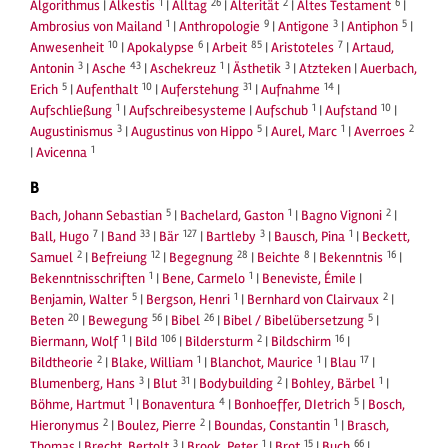
1
26
2
6
Algorithmus
|
Alkestis
|
Alltag
|
Alterität
|
Altes Testament
|
1
9
3
5
Ambrosius von Mailand
|
Anthropologie
|
Antigone
|
Antiphon
|
10
6
85
7
Anwesenheit
|
Apokalypse
|
Arbeit
|
Aristoteles
|
Artaud,
3
43
1
3
Antonin
|
Asche
|
Aschekreuz
|
Ästhetik
|
Atzteken
|
Auerbach,
5
10
31
14
Erich
|
Aufenthalt
|
Auferstehung
|
Aufnahme
|
1
1
10
Aufschließung
|
Aufschreibesysteme
|
Aufschub
|
Aufstand
|
3
5
1
2
Augustinismus
|
Augustinus von Hippo
|
Aurel, Marc
|
Averroes
1
|
Avicenna
B
5
1
2
Bach, Johann Sebastian
|
Bachelard, Gaston
|
Bagno Vignoni
|
7
33
127
3
1
Ball, Hugo
|
Band
|
Bär
|
Bartleby
|
Bausch, Pina
|
Beckett,
2
12
28
8
16
Samuel
|
Befreiung
|
Begegnung
|
Beichte
|
Bekenntnis
|
1
1
Bekenntnisschriften
|
Bene, Carmelo
|
Beneviste, Émile
|
5
1
2
Benjamin, Walter
|
Bergson, Henri
|
Bernhard von Clairvaux
|
20
56
26
5
Beten
|
Bewegung
|
Bibel
|
Bibel / Bibelübersetzung
|
1
106
2
16
Biermann, Wolf
|
Bild
|
Bildersturm
|
Bildschirm
|
2
1
1
17
Bildtheorie
|
Blake, William
|
Blanchot, Maurice
|
Blau
|
3
31
2
1
Blumenberg, Hans
|
Blut
|
Bodybuilding
|
Bohley, Bärbel
|
1
4
5
Böhme, Hartmut
|
Bonaventura
|
Bonhoeffer, DIetrich
|
Bosch,
2
2
1
Hieronymus
|
Boulez, Pierre
|
Boundas, Constantin
|
Brasch,
3
1
15
66
Thomas
|
Brecht, Bertolt
|
Brook, Peter
|
Brot
|
Buch
|