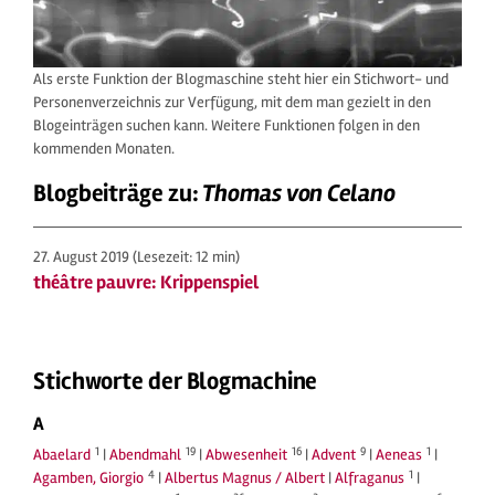
Als erste Funktion der Blogmaschine steht hier ein Stichwort- und
Personenverzeichnis zur Verfügung, mit dem man gezielt in den
Blogeinträgen suchen kann. Weitere Funktionen folgen in den
kommenden Monaten.
Blogbeiträge zu:
Thomas von Celano
27. August 2019
(Lesezeit: 12 min)
théâtre pauvre: Krippenspiel
Stichworte der Blogmachine
A
1
19
16
9
1
Abaelard
|
Abendmahl
|
Abwesenheit
|
Advent
|
Aeneas
|
4
1
Agamben, Giorgio
|
Albertus Magnus / Albert
|
Alfraganus
|