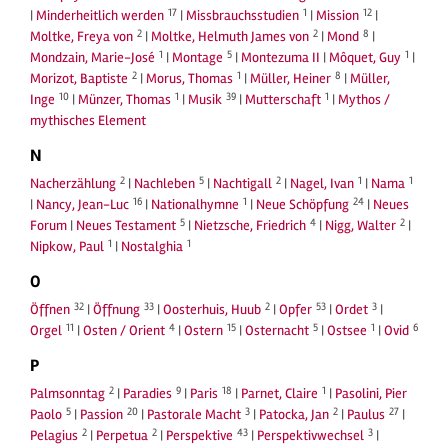
17
1
12
|
Minderheitlich werden
|
Missbrauchsstudien
|
Mission
|
2
2
8
Moltke, Freya von
|
Moltke, Helmuth James von
|
Mond
|
1
5
1
Mondzain, Marie-José
|
Montage
|
Montezuma II
|
Môquet, Guy
|
2
1
8
Morizot, Baptiste
|
Morus, Thomas
|
Müller, Heiner
|
Müller,
10
1
39
1
Inge
|
Münzer, Thomas
|
Musik
|
Mutterschaft
|
Mythos /
mythisches Element
N
2
5
2
1
1
Nacherzählung
|
Nachleben
|
Nachtigall
|
Nagel, Ivan
|
Nama
16
1
24
|
Nancy, Jean-Luc
|
Nationalhymne
|
Neue Schöpfung
|
Neues
5
4
2
Forum
|
Neues Testament
|
Nietzsche, Friedrich
|
Nigg, Walter
|
1
1
Nipkow, Paul
|
Nostalghia
O
32
33
2
53
3
Öffnen
|
Öffnung
|
Oosterhuis, Huub
|
Opfer
|
Ordet
|
11
4
15
5
1
6
Orgel
|
Osten / Orient
|
Ostern
|
Osternacht
|
Ostsee
|
Ovid
P
2
9
18
1
Palmsonntag
|
Paradies
|
Paris
|
Parnet, Claire
|
Pasolini, Pier
5
20
3
2
27
Paolo
|
Passion
|
Pastorale Macht
|
Patocka, Jan
|
Paulus
|
2
2
43
3
Pelagius
|
Perpetua
|
Perspektive
|
Perspektivwechsel
|