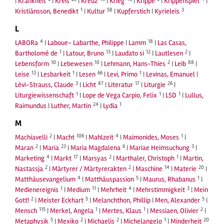
|
Krankheit
|
Kreis
|
Kreuz
|
Krieg
|
Krippe
|
Krippenspiel
|
1
58
3
Kristiánsson, Benedikt
|
Kultur
|
Kupferstich
|
Kyrieleis
L
4
18
LABORa
|
Laboue- Labarthe, Philippe
|
Lamm
|
Las Casas,
1
13
12
2
Bartholomé de
|
Latour, Bruno
|
Laudato si
|
Lautlesen
|
10
10
2
88
Lebensform
|
Lebewesen
|
Lehmann, Hans-Thies
|
Leib
|
13
1
66
1
Leise
|
Lesbarkeit
|
Lesen
|
Levi, Primo
|
Levinas, Emanuel
|
3
87
17
26
Lévi-Strauss, Claude
|
Licht
|
Literatur
|
Liturgie
|
1
1
1
Liturgiewissenschaft
|
Lope de Vega Carpio, Felix
|
LSD
|
Lullus,
24
1
Raimundus
|
Luther, Martin
|
Lydia
M
2
106
4
1
Machiavelli
|
Macht
|
Mahlzeit
|
Maimonides, Moses
|
2
23
6
3
Maran
|
Maria
|
Maria Magdalena
|
Mariae Heimsuchung
|
4
17
2
1
Marketing
|
Markt
|
Marsyas
|
Marthaler, Christoph
|
Martin,
2
2
14
20
Nastassja
|
Märtyrer / Märtyrerakten
|
Maschine
|
Materie
|
4
5
1
Matthäusevangelium
|
Matthäuspassion
|
Maurus, Rhabanus
|
1
11
4
3
Medienereignis
|
Medium
|
Mehrheit
|
Mehrstimmigkeit
|
Mein
2
5
5
Gott!
|
Meister Eckhart
|
Melanchthon, Phillip
|
Men, Alexander
|
115
1
1
2
Mensch
|
Merkel, Angela
|
Mertes, Klaus
|
Messiaen, Olivier
|
5
2
2
1
20
Metaphysik
|
Mexiko
|
Michaelis
|
Michelangelo
|
Minderheit