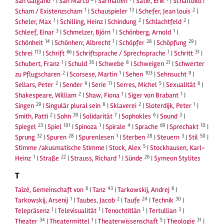
San Galgano
|
San Marco
|
Sarmatien
|
Satie, Erik
|
Schaltbild
|
1
13
2
Scham / Existenzscham
|
Schauspieler
|
Schefer, Jean louis
|
1
2
2
Scheler, Max
|
Schilling, Heinz
|
Schindung
|
Schlachtfeld
|
3
1
1
Schleef, Einar
|
Schmelzer, Björn
|
Schönberg, Arnold
|
14
1
28
29
Schönheit
|
Schönherr, Albrecht
|
Schöpfer
|
Schöpfung
|
113
66
1
31
Schrei
|
Schrift
|
Schriftsprache / Sprechsprache
|
Schritt
|
1
35
8
21
Schubert, Franz
|
Schuld
|
Schwebe
|
Schweigen
|
Schwerter
2
1
103
9
zu Pflugscharen
|
Scorsese, Martin
|
Sehen
|
Sehnsucht
|
2
9
11
5
6
Sellars, Peter
|
Sender
|
Serie
|
Serres, Michel
|
Sexualität
|
2
1
1
Shakespeare, William
|
Shaw, Fiona
|
Siger von Brabant
|
29
8
2
1
Singen
|
Singulär plural sein
|
Sklaverei
|
Sloterdijk, Peter
|
2
39
7
6
3
Smith, Patti
|
Sohn
|
Solidarität
|
Sophokles
|
Sound
|
23
101
1
4
69
10
Spiegel
|
Spiel
|
Spinoza
|
Spirale
|
Sprache
|
Sprechakt
|
32
28
1
28
3
50
Sprung
|
Spuren
|
Spurenlesen
|
Sterben
|
Steuern
|
Stil
|
5
Stimme /akusmatische Stimme
|
Stock, Alex
|
Stockhausen, Karl-
1
22
1
26
Heinz
|
Straße
|
Strauss, Richard
|
Sünde
|
Symeon Stylites
T
6
43
6
Taizé, Gemeinschaft von
|
Tanz
|
Tarkowskij, Andrej
|
1
2
24
30
Tarkowskij, Arsenij
|
Taubes, Jacob
|
Taufe
|
Technik
|
1
1
1
3
Telepräsenz
|
Televisualität
|
Tenochtitlán
|
Tertullian
|
34
1
5
31
Theater
|
Theatermittel
|
Theaterwissenschaft
|
Theologie
|