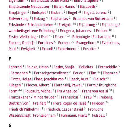
Eigentum
|
Ein andalusischer Hund
|
Einschaltquote
|
1
1
3
Einstürzende Neubauten
|
Eisler, Hanns
|
Elisabeth
|
3
1
3
31
2
Empfänger
|
Endspiel
|
Endzeit
|
Engel
|
Engell, Lorenz
|
3
4
3
1
Entwerkung
|
Entzug
|
Epiphanias
|
Erasmus von Rotterdam
|
3
40
75
Erbsünde / Erbsündenlehre
|
Ereignis
|
Erfahrung
|
Erfindung /
3
1
10
wahrheitsgetreue Erfindung
|
Eriugena, Johannes
|
Erlöser
|
2
49
102
11
Erster Weltkrieg
|
Esel
|
Essen
|
Ethnologie
|
Eucharistie
|
1
5
25
31
Eucken, Rudolf
|
Euripides
|
Europa
|
Evangelium
|
Evdokimov,
6
14
1
21
1
Paul
|
Ewigkeit
|
Exaudi
|
Experiment
|
Exsultet
F
1
1
1
1
5
Fahrrad
|
Falcke, Heino
|
Fathy, Saafa
|
Felicitas
|
Fernsehbild
17
2
21
32
1
|
Fernsehen
|
Fernsehgottesdienst
|
Feuer
|
Film
|
Finanzen
1
2
25
|
Finter, Helga
|
Fiore, Joachim von
|
Flasch, Kurt
|
Fleisch
|
6
1
2
Fliegen
|
Flocon, Albert
|
Florenskij, Pawel
|
Form / liturgische
44
3
1
10
Form
|
Foucault, Michel
|
Fra Angelico
|
Franz von Assisi
|
2
8
54
Franziskaner / Minderbrüder
|
Franziskus
|
Frau
|
Freiberg,
1
24
4
24
Dietrich von
|
Freiheit
|
Frère Roger de Taizé
|
Frieden
|
1
3
Friedrich Wilhelm II
|
Friedrich, Caspar David
|
Fröhliche
3
6
3
Wissenschaft
|
Fronleichnam
|
Fühmann, Franz
|
Fußball
G