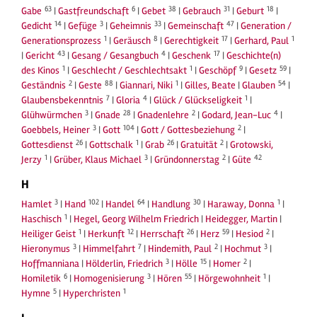
63
6
38
31
18
Gabe
|
Gastfreundschaft
|
Gebet
|
Gebrauch
|
Geburt
|
14
3
33
47
Gedicht
|
Gefüge
|
Geheimnis
|
Gemeinschaft
|
Generation /
1
8
17
1
Generationsprozess
|
Geräusch
|
Gerechtigkeit
|
Gerhard, Paul
43
4
17
|
Gericht
|
Gesang / Gesangbuch
|
Geschenk
|
Geschichte(n)
1
1
9
59
des Kinos
|
Geschlecht / Geschlechtsakt
|
Geschöpf
|
Gesetz
|
2
88
1
54
Geständnis
|
Geste
|
Giannari, Niki
|
Gilles, Beate
|
Glauben
|
7
4
1
Glaubensbekenntnis
|
Gloria
|
Glück / Glückseligkeit
|
3
28
2
4
Glühwürmchen
|
Gnade
|
Gnadenlehre
|
Godard, Jean-Luc
|
3
104
2
Goebbels, Heiner
|
Gott
|
Gott / Gottesbeziehung
|
26
1
26
2
Gottesdienst
|
Gottschalk
|
Grab
|
Gratuität
|
Grotowski,
1
3
2
42
Jerzy
|
Grüber, Klaus Michael
|
Gründonnerstag
|
Güte
H
3
102
64
30
1
Hamlet
|
Hand
|
Handel
|
Handlung
|
Haraway, Donna
|
1
Haschisch
|
Hegel, Georg Wilhelm Friedrich
|
Heidegger, Martin
|
1
12
26
59
2
Heiliger Geist
|
Herkunft
|
Herrschaft
|
Herz
|
Hesiod
|
3
7
2
3
Hieronymus
|
Himmelfahrt
|
Hindemith, Paul
|
Hochmut
|
3
15
2
Hoffmanniana
|
Hölderlin, Friedrich
|
Hölle
|
Homer
|
6
3
55
1
Homiletik
|
Homogenisierung
|
Hören
|
Hörgewohnheit
|
5
1
Hymne
|
Hyperchristen