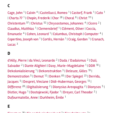
C
1
4
1
1
1
Cage, John
|
Calvin
|
Castellucci, Romeo
|
Castorf, Frank
|
Cato
1
28
8
111
|
Charta 77
|
Chopin, Frederik
|
Chor
|
Choral
|
Christ
|
57
52
4
2
Christentum
|
Christus
|
Chrysostomos, Johannes
|
Cicero
|
1
1
Claudius, Matthias
|
Clemensbrief
|
Clément, Oliver
|
Coccia,
4
1
4
Emanuele
|
Cohen, Leonard
|
Columbus, Christoph
|
Computer
|
1
1
1
Copertino, Joseph von
|
Cortés, Hernàn
|
Craig, Gordon
|
Cranach,
3
Lucas
D
2
2
d'Ailly, Pierre
|
da Vinci, Leonardo
|
Dada / Dadaismus
|
Dali,
2
1
10
Salvador
|
Dante Alighieri
|
Davy, Marie-Magdelaine
|
DDR
|
1
3
19
Dekolonialisierung
|
Dekonstruktion
|
Deleuze, Gilles
|
5
12
85
23
Demonstration
|
Demut
|
Denken
|
Der Spiegel
|
Derrida,
5
13
Jacques
|
Despret, Vinciane
|
Didi-Huberman, Georges
|
28
2
2
5
Differenz
|
Digitalisierung
|
Dionysius Areopagita
|
Dionysos
|
1
1
2
Distler, Hugo
|
Dostojewski, Fjodor
|
Dreyer, Carl Theodor
|
1
Dufourmatelle, Anne
|
Durkheim, Émile
E
18
2
3