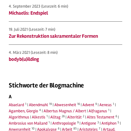
4. September 2023
(Lesezeit: 6 min)
Michaelis: Endspiel
19. Juli 2021
(Lesezeit: 7 min)
Zur Rekonstruktion sakramentaler Formen
4. März 2021
(Lesezeit: 8 min)
bodyb(u)ilding
Stichworte der Blogmachine
A
1
19
16
9
1
Abaelard
|
Abendmahl
|
Abwesenheit
|
Advent
|
Aeneas
|
4
1
Agamben, Giorgio
|
Albertus Magnus / Albert
|
Alfraganus
|
1
26
2
6
Algorithmus
|
Alkestis
|
Alltag
|
Alterität
|
Altes Testament
|
1
9
3
5
Ambrosius von Mailand
|
Anthropologie
|
Antigone
|
Antiphon
|
10
6
85
7
Anwesenheit
|
Apokalypse
|
Arbeit
|
Aristoteles
|
Artaud,