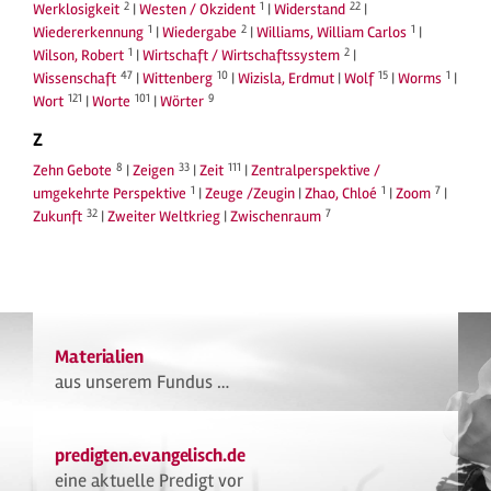
2
1
22
Werklosigkeit
|
Westen / Okzident
|
Widerstand
|
1
2
1
Wiedererkennung
|
Wiedergabe
|
Williams, William Carlos
|
1
2
Wilson, Robert
|
Wirtschaft / Wirtschaftssystem
|
47
10
15
1
Wissenschaft
|
Wittenberg
|
Wizisla, Erdmut
|
Wolf
|
Worms
|
121
101
9
Wort
|
Worte
|
Wörter
Z
8
33
111
Zehn Gebote
|
Zeigen
|
Zeit
|
Zentralperspektive /
1
1
7
umgekehrte Perspektive
|
Zeuge /Zeugin
|
Zhao, Chloé
|
Zoom
|
32
7
Zukunft
|
Zweiter Weltkrieg
|
Zwischenraum
Materialien
aus unserem Fundus …
predigten.evangelisch.de
eine aktuelle Predigt vor