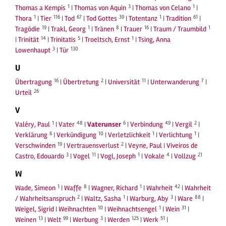
1
3
1
Thomas a Kempis
|
Thomas von Aquin
|
Thomas von Celano
|
1
116
67
39
1
61
Thora
|
Tier
|
Tod
|
Tod Gottes
|
Totentanz
|
Tradition
|
19
1
8
16
1
Tragödie
|
Trakl, Georg
|
Tränen
|
Trauer
|
Traum / Traumbild
14
5
1
|
Trinität
|
Trinitatis
|
Troeltsch, Ernst
|
Tsing, Anna
3
130
Lowenhaupt
|
Tür
U
16
2
11
7
Übertragung
|
Übertretung
|
Universität
|
Unterwanderung
|
26
Urteil
V
1
48
6
49
2
Valéry, Paul
|
Vater
|
Vaterunser
|
Verbindung
|
Vergil
|
6
10
1
1
Verklärung
|
Verkündigung
|
Verletzlichkeit
|
Verlichtung
|
19
2
Verschwinden
|
Vertrauensverlust
|
Veyne, Paul
|
Viveiros de
3
11
1
4
21
Castro, Edouardo
|
Vogel
|
Vogl, Joseph
|
Vokale
|
Vollzug
W
1
8
1
42
Wade, Simeon
|
Waffe
|
Wagner, Richard
|
Wahrheit
|
Wahrheit
2
1
3
88
/ Wahrheitsanspruch
|
Waltz, Sasha
|
Warburg, Aby
|
Ware
|
10
1
31
Weigel, Sigrid
|
Weihnachten
|
Weihnachtsengel
|
Wein
|
13
99
3
125
51
Weinen
|
Welt
|
Werbung
|
Werden
|
Werk
|