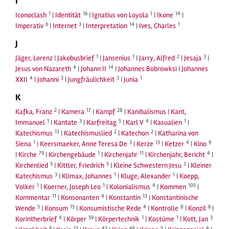
I
1
16
1
14
Iconoclash
|
Identität
|
Ignatius von Loyola
|
Ikone
|
6
3
14
1
Imperativ
|
Internet
|
Interpretation
|
Ives, Charles
J
1
1
2
3
Jäger, Lorenz
|
Jakobusbrief
|
Jansenius
|
Jarry, Alfred
|
Jesaja
|
4
14
Jesus von Nazareth
|
Johann II
|
Johannes Bobrowksi
|
Johannes
4
3
3
1
XXII
|
Johanni
|
Jungfräulichkeit
|
Junia
K
2
17
28
Kafka, Franz
|
Kamera
|
Kampf
|
Kanibalismus
|
Kant,
1
3
5
4
1
Immanuel
|
Kantate
|
Karfreitag
|
Karl V
|
Kasualien
|
13
2
2
Katechismus
|
Katechismuslied
|
Katechon
|
Katharina von
1
3
13
4
9
Siena
|
Keersmaeker, Anne Teresa De
|
Kerze
|
Ketzer
|
Kino
79
1
11
4
|
Kirche
|
Kirchengebäude
|
Kirchenjahr
|
Kirchenjahr, Bericht
|
5
5
3
Kirchenlied
|
Kittler, Friedrich
|
Kleine Schwestern Jesu
|
Kleiner
3
1
1
Katechismus
|
Klimax, Johannes
|
Kluge, Alexander
|
Koepp,
1
1
4
105
Volker
|
Koerner, Joseph Leo
|
Kolonialismus
|
Kommen
|
11
4
13
Kommentar
|
Konsonanten
|
Konstantin
|
Konstantinische
5
15
4
8
6
Wende
|
Konsum
|
Konsumistische Rede
|
Kontrolle
|
Konzil
|
4
59
1
1
3
Korintherbrief
|
Körper
|
Körpertechnik
|
Kostüme
|
Kott, Jan
6
23
43
46
5
4