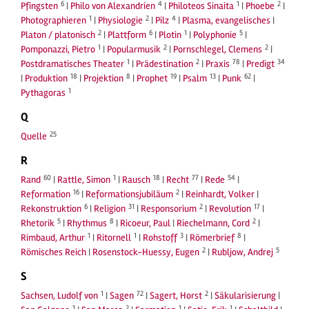
6
4
1
2
Pfingsten
|
Philo von Alexandrien
|
Philoteos Sinaita
|
Phoebe
|
1
2
4
Photographieren
|
Physiologie
|
Pilz
|
Plasma, evangelisches
|
2
6
1
5
Platon / platonisch
|
Plattform
|
Plotin
|
Polyphonie
|
1
2
2
Pomponazzi, Pietro
|
Popularmusik
|
Pornschlegel, Clemens
|
1
2
78
34
Postdramatisches Theater
|
Prädestination
|
Praxis
|
Predigt
18
8
19
13
62
|
Produktion
|
Projektion
|
Prophet
|
Psalm
|
Punk
|
1
Pythagoras
Q
25
Quelle
R
60
1
18
77
54
Rand
|
Rattle, Simon
|
Rausch
|
Recht
|
Rede
|
16
2
Reformation
|
Reformationsjubiläum
|
Reinhardt, Volker
|
6
31
2
17
Rekonstruktion
|
Religion
|
Responsorium
|
Revolution
|
5
8
2
Rhetorik
|
Rhythmus
|
Ricoeur, Paul
|
Riechelmann, Cord
|
1
1
3
8
Rimbaud, Arthur
|
Ritornell
|
Rohstoff
|
Römerbrief
|
2
5
Römisches Reich
|
Rosenstock-Huessy, Eugen
|
Rubljow, Andrej
S
1
72
2
Sachsen, Ludolf von
|
Sagen
|
Sagert, Horst
|
Säkularisierung
|
1
2
1
1