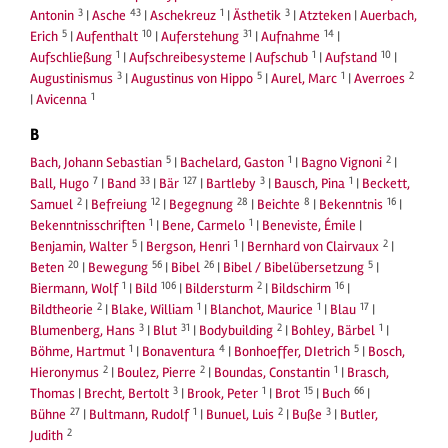
3
43
1
3
Antonin
|
Asche
|
Aschekreuz
|
Ästhetik
|
Atzteken
|
Auerbach,
5
10
31
14
Erich
|
Aufenthalt
|
Auferstehung
|
Aufnahme
|
1
1
10
Aufschließung
|
Aufschreibesysteme
|
Aufschub
|
Aufstand
|
3
5
1
2
Augustinismus
|
Augustinus von Hippo
|
Aurel, Marc
|
Averroes
1
|
Avicenna
B
5
1
2
Bach, Johann Sebastian
|
Bachelard, Gaston
|
Bagno Vignoni
|
7
33
127
3
1
Ball, Hugo
|
Band
|
Bär
|
Bartleby
|
Bausch, Pina
|
Beckett,
2
12
28
8
16
Samuel
|
Befreiung
|
Begegnung
|
Beichte
|
Bekenntnis
|
1
1
Bekenntnisschriften
|
Bene, Carmelo
|
Beneviste, Émile
|
5
1
2
Benjamin, Walter
|
Bergson, Henri
|
Bernhard von Clairvaux
|
20
56
26
5
Beten
|
Bewegung
|
Bibel
|
Bibel / Bibelübersetzung
|
1
106
2
16
Biermann, Wolf
|
Bild
|
Bildersturm
|
Bildschirm
|
2
1
1
17
Bildtheorie
|
Blake, William
|
Blanchot, Maurice
|
Blau
|
3
31
2
1
Blumenberg, Hans
|
Blut
|
Bodybuilding
|
Bohley, Bärbel
|
1
4
5
Böhme, Hartmut
|
Bonaventura
|
Bonhoeffer, DIetrich
|
Bosch,
2
2
1
Hieronymus
|
Boulez, Pierre
|
Boundas, Constantin
|
Brasch,
3
1
15
66
Thomas
|
Brecht, Bertolt
|
Brook, Peter
|
Brot
|
Buch
|
27
1
2
3
Bühne
|
Bultmann, Rudolf
|
Bunuel, Luis
|
Buße
|
Butler,
2
Judith