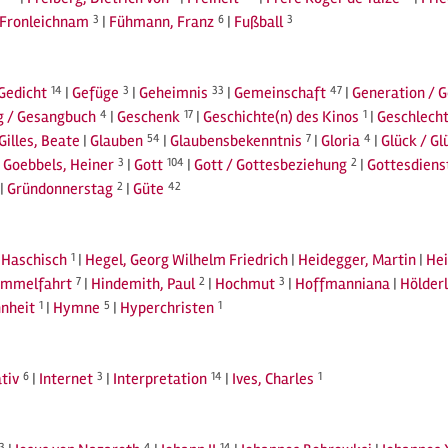
Fronleichnam
3
|
Fühmann, Franz
6
|
Fußball
3
Gedicht
14
|
Gefüge
3
|
Geheimnis
33
|
Gemeinschaft
47
|
Generation / 
g / Gesangbuch
4
|
Geschenk
17
|
Geschichte(n) des Kinos
1
|
Geschlecht
Gilles, Beate
|
Glauben
54
|
Glaubensbekenntnis
7
|
Gloria
4
|
Glück / Gl
|
Goebbels, Heiner
3
|
Gott
104
|
Gott / Gottesbeziehung
2
|
Gottesdiens
|
Gründonnerstag
2
|
Güte
42
|
Haschisch
1
|
Hegel, Georg Wilhelm Friedrich
|
Heidegger, Martin
|
Hei
immelfahrt
7
|
Hindemith, Paul
2
|
Hochmut
3
|
Hoffmanniana
|
Hölderl
nheit
1
|
Hymne
5
|
Hyperchristen
1
tiv
6
|
Internet
3
|
Interpretation
14
|
Ives, Charles
1
3
4
14