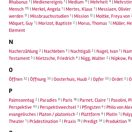
Rhabanus
1
|
Medienereignis
1
|
Medium
11
|
Mehrheit
4
|
Mehrstim
Mensch
115
|
Merkel, Angela
1
|
Mertes, Klaus
1
|
Messiaen, Olivier
werden
17
|
Missbrauchsstudien
1
|
Mission
12
|
Moltke, Freya von
Môquet, Guy
1
|
Morizot, Baptiste
2
|
Morus, Thomas
1
|
Müller, He
Element
N
Nacherzählung
2
|
Nachleben
5
|
Nachtigall
2
|
Nagel, Ivan
1
|
Nam
Testament
5
|
Nietzsche, Friedrich
4
|
Nigg, Walter
2
|
Nipkow, Pa
O
Öffnen
32
|
Öffnung
33
|
Oosterhuis, Huub
2
|
Opfer
53
|
Ordet
3
|
O
P
Palmsonntag
2
|
Paradies
9
|
Paris
18
|
Parnet, Claire
1
|
Pasolini, P
Perspektive
43
|
Perspektivwechsel
3
|
Pfingsten
6
|
Philo von Ale
evangelisches
|
Platon / platonisch
2
|
Plattform
6
|
Plotin
1
|
Poly
Theater
1
|
Prädestination
2
|
Praxis
78
|
Predigt
34
|
Produktion
18