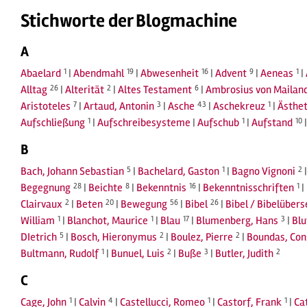
Stichworte der Blogmachine
A
Abaelard
1
|
Abendmahl
19
|
Abwesenheit
16
|
Advent
9
|
Aeneas
1
|
Alltag
26
|
Alterität
2
|
Altes Testament
6
|
Ambrosius von Mailan
Aristoteles
7
|
Artaud, Antonin
3
|
Asche
43
|
Aschekreuz
1
|
Ästhet
Aufschließung
1
|
Aufschreibesysteme
|
Aufschub
1
|
Aufstand
10
B
Bach, Johann Sebastian
5
|
Bachelard, Gaston
1
|
Bagno Vignoni
2
Begegnung
28
|
Beichte
8
|
Bekenntnis
16
|
Bekenntnisschriften
1
|
Clairvaux
2
|
Beten
20
|
Bewegung
56
|
Bibel
26
|
Bibel / Bibelüber
William
1
|
Blanchot, Maurice
1
|
Blau
17
|
Blumenberg, Hans
3
|
Blu
DIetrich
5
|
Bosch, Hieronymus
2
|
Boulez, Pierre
2
|
Boundas, Con
Bultmann, Rudolf
1
|
Bunuel, Luis
2
|
Buße
3
|
Butler, Judith
2
C
Cage, John
1
|
Calvin
4
|
Castellucci, Romeo
1
|
Castorf, Frank
1
|
Ca