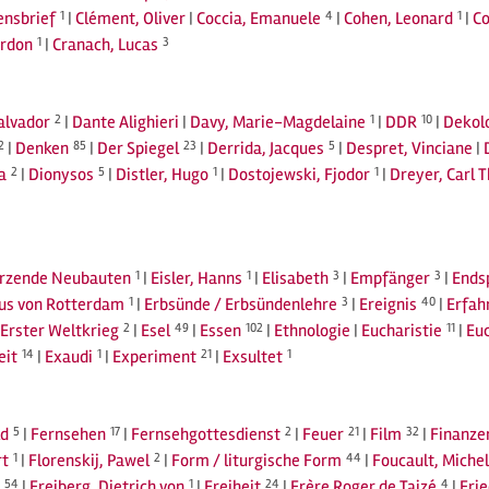
nsbrief
1
|
Clément, Oliver
|
Coccia, Emanuele
4
|
Cohen, Leonard
1
|
Co
ordon
1
|
Cranach, Lucas
3
Salvador
2
|
Dante Alighieri
|
Davy, Marie-Magdelaine
1
|
DDR
10
|
Dekolo
2
|
Denken
85
|
Der Spiegel
23
|
Derrida, Jacques
5
|
Despret, Vinciane
|
a
2
|
Dionysos
5
|
Distler, Hugo
1
|
Dostojewski, Fjodor
1
|
Dreyer, Carl 
ürzende Neubauten
1
|
Eisler, Hanns
1
|
Elisabeth
3
|
Empfänger
3
|
Ends
us von Rotterdam
1
|
Erbsünde / Erbsündenlehre
3
|
Ereignis
40
|
Erfah
Erster Weltkrieg
2
|
Esel
49
|
Essen
102
|
Ethnologie
|
Eucharistie
11
|
Euc
eit
14
|
Exaudi
1
|
Experiment
21
|
Exsultet
1
ld
5
|
Fernsehen
17
|
Fernsehgottesdienst
2
|
Feuer
21
|
Film
32
|
Finanze
rt
1
|
Florenskij, Pawel
2
|
Form / liturgische Form
44
|
Foucault, Michel
54
|
Freiberg, Dietrich von
1
|
Freiheit
24
|
Frère Roger de Taizé
4
|
Fri