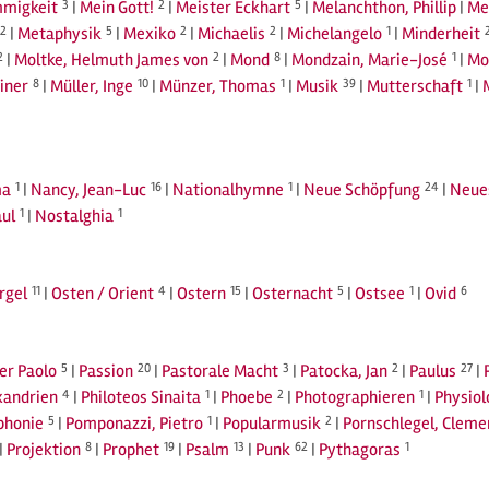
migkeit
3
|
Mein Gott!
2
|
Meister Eckhart
5
|
Melanchthon, Phillip
|
Me
2
|
Metaphysik
5
|
Mexiko
2
|
Michaelis
2
|
Michelangelo
1
|
Minderheit
2
|
Moltke, Helmuth James von
2
|
Mond
8
|
Mondzain, Marie-José
1
|
Mo
iner
8
|
Müller, Inge
10
|
Münzer, Thomas
1
|
Musik
39
|
Mutterschaft
1
|
a
1
|
Nancy, Jean-Luc
16
|
Nationalhymne
1
|
Neue Schöpfung
24
|
Neue
ul
1
|
Nostalghia
1
rgel
11
|
Osten / Orient
4
|
Ostern
15
|
Osternacht
5
|
Ostsee
1
|
Ovid
6
ier Paolo
5
|
Passion
20
|
Pastorale Macht
3
|
Patocka, Jan
2
|
Paulus
27
|
xandrien
4
|
Philoteos Sinaita
1
|
Phoebe
2
|
Photographieren
1
|
Physiol
phonie
5
|
Pomponazzi, Pietro
1
|
Popularmusik
2
|
Pornschlegel, Cleme
|
Projektion
8
|
Prophet
19
|
Psalm
13
|
Punk
62
|
Pythagoras
1