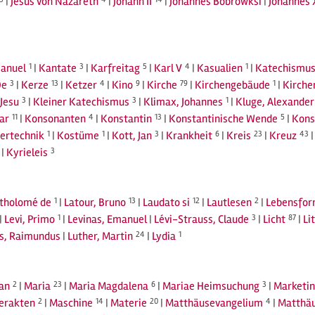
|
Jesus von Nazareth
|
Johann II
|
Johannes Bobrowksi
|
Johannes 
anuel
1
|
Kantate
3
|
Karfreitag
5
|
Karl V
4
|
Kasualien
1
|
Katechismu
De
3
|
Kerze
13
|
Ketzer
4
|
Kino
9
|
Kirche
79
|
Kirchengebäude
1
|
Kirche
Jesu
3
|
Kleiner Katechismus
3
|
Klimax, Johannes
1
|
Kluge, Alexander
ar
11
|
Konsonanten
4
|
Konstantin
13
|
Konstantinische Wende
5
|
Kon
ertechnik
1
|
Kostüme
1
|
Kott, Jan
3
|
Krankheit
6
|
Kreis
23
|
Kreuz
43
|
Kyrieleis
3
rtholomé de
1
|
Latour, Bruno
13
|
Laudato si
12
|
Lautlesen
2
|
Lebensfo
|
Levi, Primo
1
|
Levinas, Emanuel
|
Lévi-Strauss, Claude
3
|
Licht
87
|
Li
us, Raimundus
|
Luther, Martin
24
|
Lydia
1
an
2
|
Maria
23
|
Maria Magdalena
6
|
Mariae Heimsuchung
3
|
Marketi
rerakten
2
|
Maschine
14
|
Materie
20
|
Matthäusevangelium
4
|
Matthäu