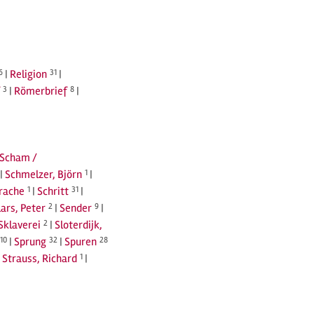
6
|
Religion
31
|
3
|
Römerbrief
8
|
Scham /
|
Schmelzer, Björn
1
|
prache
1
|
Schritt
31
|
lars, Peter
2
|
Sender
9
|
Sklaverei
2
|
Sloterdijk,
10
|
Sprung
32
|
Spuren
28
|
Strauss, Richard
1
|