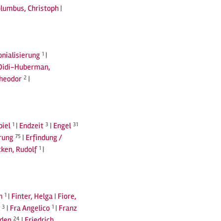
lumbus, Christoph
|
nialisierung
1
|
Didi-Huberman,
Theodor
2
|
piel
1
|
Endzeit
3
|
Engel
31
rung
75
|
Erfindung /
ken, Rudolf
1
|
n
1
|
Finter, Helga
|
Fiore,
3
|
Fra Angelico
1
|
Franz
eden
24
|
Friedrich