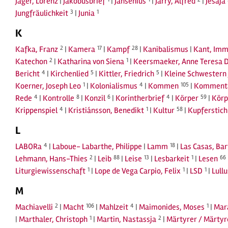
Jäger, Lorenz
|
Jakobusbrief
|
Jansenius
|
Jarry, Alfred
|
Jesaja
Jungfräulichkeit
3
|
Junia
1
K
Kafka, Franz
2
|
Kamera
17
|
Kampf
28
|
Kanibalismus
|
Kant, Imm
Katechon
2
|
Katharina von Siena
1
|
Keersmaeker, Anne Teresa 
Bericht
4
|
Kirchenlied
5
|
Kittler, Friedrich
5
|
Kleine Schwestern 
Koerner, Joseph Leo
1
|
Kolonialismus
4
|
Kommen
105
|
Komment
Rede
4
|
Kontrolle
8
|
Konzil
6
|
Korintherbrief
4
|
Körper
59
|
Körp
Krippenspiel
4
|
Kristiánsson, Benedikt
1
|
Kultur
58
|
Kupferstich
L
LABORa
4
|
Laboue- Labarthe, Philippe
|
Lamm
18
|
Las Casas, Ba
Lehmann, Hans-Thies
2
|
Leib
88
|
Leise
13
|
Lesbarkeit
1
|
Lesen
66
Liturgiewissenschaft
1
|
Lope de Vega Carpio, Felix
1
|
LSD
1
|
Lull
M
Machiavelli
2
|
Macht
106
|
Mahlzeit
4
|
Maimonides, Moses
1
|
Mar
|
Marthaler, Christoph
1
|
Martin, Nastassja
2
|
Märtyrer / Märty