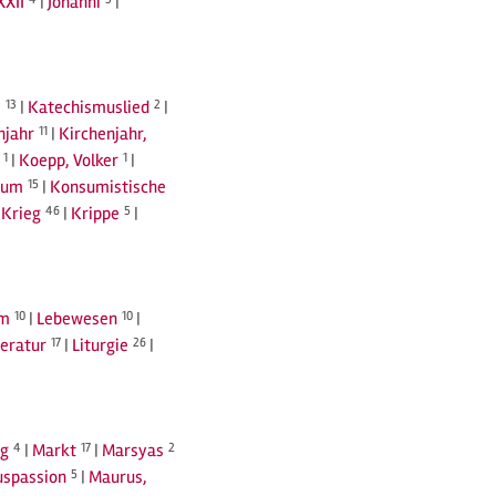
XXII
|
Johanni
|
s
13
|
Katechismuslied
2
|
njahr
11
|
Kirchenjahr,
1
|
Koepp, Volker
1
|
sum
15
|
Konsumistische
|
Krieg
46
|
Krippe
5
|
rm
10
|
Lebewesen
10
|
teratur
17
|
Liturgie
26
|
ng
4
|
Markt
17
|
Marsyas
2
spassion
5
|
Maurus,