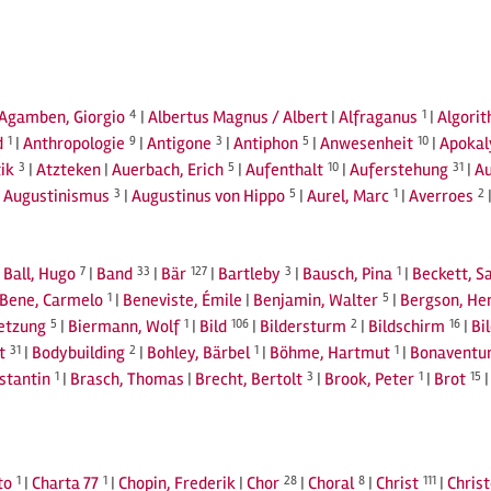
Agamben, Giorgio
4
|
Albertus Magnus / Albert
|
Alfraganus
1
|
Algori
d
1
|
Anthropologie
9
|
Antigone
3
|
Antiphon
5
|
Anwesenheit
10
|
Apokal
ik
3
|
Atzteken
|
Auerbach, Erich
5
|
Aufenthalt
10
|
Auferstehung
31
|
A
|
Augustinismus
3
|
Augustinus von Hippo
5
|
Aurel, Marc
1
|
Averroes
2
|
Ball, Hugo
7
|
Band
33
|
Bär
127
|
Bartleby
3
|
Bausch, Pina
1
|
Beckett, S
Bene, Carmelo
1
|
Beneviste, Émile
|
Benjamin, Walter
5
|
Bergson, He
setzung
5
|
Biermann, Wolf
1
|
Bild
106
|
Bildersturm
2
|
Bildschirm
16
|
Bi
t
31
|
Bodybuilding
2
|
Bohley, Bärbel
1
|
Böhme, Hartmut
1
|
Bonaventu
stantin
1
|
Brasch, Thomas
|
Brecht, Bertolt
3
|
Brook, Peter
1
|
Brot
15
to
1
|
Charta 77
1
|
Chopin, Frederik
|
Chor
28
|
Choral
8
|
Christ
111
|
Chris