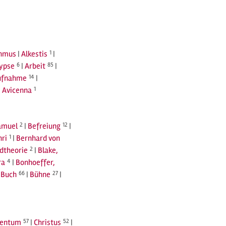
thmus
|
Alkestis
1
|
ypse
6
|
Arbeit
85
|
ufnahme
14
|
|
Avicenna
1
amuel
2
|
Befreiung
12
|
nri
1
|
Bernhard von
ldtheorie
2
|
Blake,
ra
4
|
Bonhoeffer,
|
Buch
66
|
Bühne
27
|
tentum
57
|
Christus
52
|