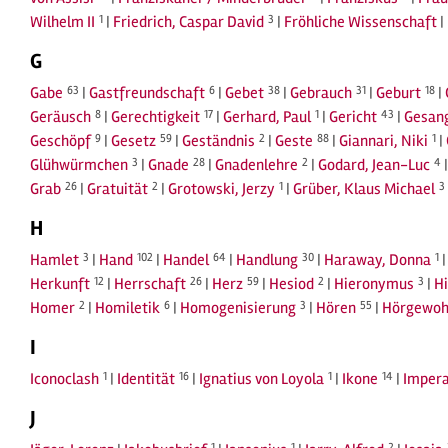
Wilhelm II
1
|
Friedrich, Caspar David
3
|
Fröhliche Wissenschaft
|
G
Gabe
63
|
Gastfreundschaft
6
|
Gebet
38
|
Gebrauch
31
|
Geburt
18
|
Geräusch
8
|
Gerechtigkeit
17
|
Gerhard, Paul
1
|
Gericht
43
|
Gesan
Geschöpf
9
|
Gesetz
59
|
Geständnis
2
|
Geste
88
|
Giannari, Niki
1
|
Glühwürmchen
3
|
Gnade
28
|
Gnadenlehre
2
|
Godard, Jean-Luc
4
Grab
26
|
Gratuität
2
|
Grotowski, Jerzy
1
|
Grüber, Klaus Michael
3
H
Hamlet
3
|
Hand
102
|
Handel
64
|
Handlung
30
|
Haraway, Donna
1
Herkunft
12
|
Herrschaft
26
|
Herz
59
|
Hesiod
2
|
Hieronymus
3
|
H
Homer
2
|
Homiletik
6
|
Homogenisierung
3
|
Hören
55
|
Hörgewoh
I
Iconoclash
1
|
Identität
16
|
Ignatius von Loyola
1
|
Ikone
14
|
Impera
J
1
1
2