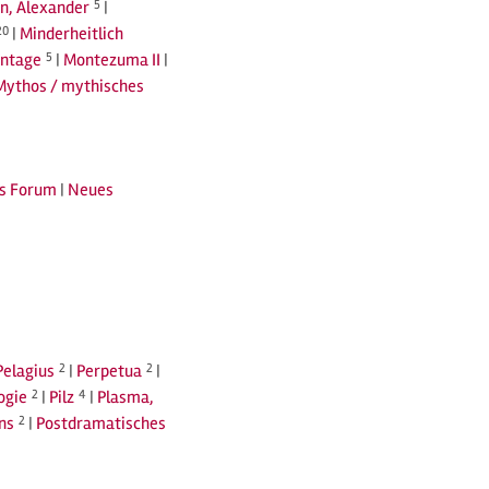
n, Alexander
5
|
20
|
Minderheitlich
ntage
5
|
Montezuma II
|
Mythos / mythisches
s Forum
|
Neues
Pelagius
2
|
Perpetua
2
|
ogie
2
|
Pilz
4
|
Plasma,
ns
2
|
Postdramatisches