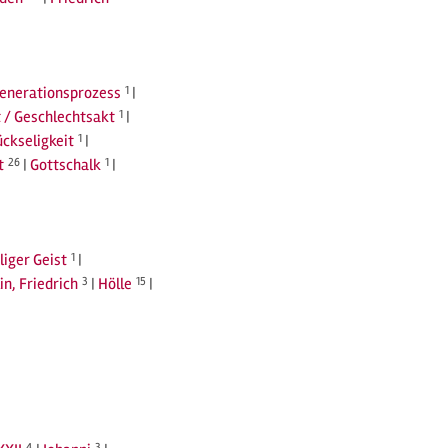
Generationsprozess
1
|
 / Geschlechtsakt
1
|
ückseligkeit
1
|
t
26
|
Gottschalk
1
|
liger Geist
1
|
in, Friedrich
3
|
Hölle
15
|
4
3