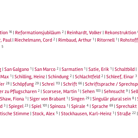
tion
16
|
Reformationsjubiläum
2
|
Reinhardt, Volker
|
Rekonstruktion
, Paul
|
Riechelmann, Cord
2
|
Rimbaud, Arthur
1
|
Ritornell
1
|
Rohstoff
j
5
g
|
San Galgano
1
|
San Marco
2
|
Sarmatien
1
|
Satie, Erik
1
|
Schaltbild
|
, Max
1
|
Schilling, Heinz
|
Schindung
2
|
Schlachtfeld
2
|
Schleef, Einar
3
fer
28
|
Schöpfung
29
|
Schrei
113
|
Schrift
66
|
Schriftsprache / Sprechs
r zu Pflugscharen
2
|
Scorsese, Martin
1
|
Sehen
103
|
Sehnsucht
9
|
Sel
Shaw, Fiona
1
|
Siger von Brabant
1
|
Singen
29
|
Singulär plural sein
8
|
d
3
|
Spiegel
23
|
Spiel
101
|
Spinoza
1
|
Spirale
4
|
Sprache
69
|
Sprechakt
tische Stimme
|
Stock, Alex
5
|
Stockhausen, Karl-Heinz
1
|
Straße
22