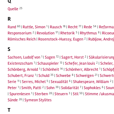
Q
Quelle
25
R
Rand
60
|
Rattle, Simon
1
|
Rausch
18
|
Recht
77
|
Rede
54
|
Reforma
Responsorium
2
|
Revolution
17
|
Rhetorik
5
|
Rhythmus
8
|
Ricoeur
Römisches Reich
|
Rosenstock-Huessy, Eugen
2
|
Rubljow, Andre
S
Sachsen, Ludolf von
1
|
Sagen
72
|
Sagert, Horst
2
|
Säkularisierun
Existenzscham
1
|
Schauspieler
13
|
Schefer, Jean louis
2
|
Scheler
Schönberg, Arnold
1
|
Schönheit
14
|
Schönherr, Albrecht
1
|
Schöp
Schubert, Franz
1
|
Schuld
35
|
Schwebe
8
|
Schweigen
21
|
Schwerte
Serie
11
|
Serres, Michel
5
|
Sexualität
6
|
Shakespeare, William
2
|
Peter
1
|
Smith, Patti
2
|
Sohn
39
|
Solidarität
7
|
Sophokles
6
|
Soun
|
Spurenlesen
1
|
Sterben
28
|
Steuern
3
|
Stil
50
|
Stimme /akusma
Sünde
26
|
Symeon Stylites
T