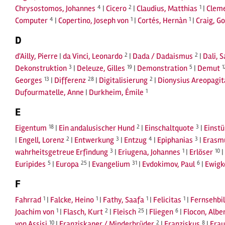
Chrysostomos, Johannes
4
|
Cicero
2
|
Claudius, Matthias
1
|
Cleme
Computer
4
|
Copertino, Joseph von
1
|
Cortés, Hernàn
1
|
Craig, G
D
d'Ailly, Pierre
|
da Vinci, Leonardo
2
|
Dada / Dadaismus
2
|
Dali, 
Dekonstruktion
3
|
Deleuze, Gilles
19
|
Demonstration
5
|
Demut
1
Georges
13
|
Differenz
28
|
Digitalisierung
2
|
Dionysius Areopagit
Dufourmatelle, Anne
|
Durkheim, Émile
1
E
Eigentum
18
|
Ein andalusischer Hund
2
|
Einschaltquote
3
|
Einst
|
Engell, Lorenz
2
|
Entwerkung
3
|
Entzug
4
|
Epiphanias
3
|
Erasm
wahrheitsgetreue Erfindung
3
|
Eriugena, Johannes
1
|
Erlöser
10
|
Euripides
5
|
Europa
25
|
Evangelium
31
|
Evdokimov, Paul
6
|
Ewigk
F
Fahrrad
1
|
Falcke, Heino
1
|
Fathy, Saafa
1
|
Felicitas
1
|
Fernsehbi
Joachim von
1
|
Flasch, Kurt
2
|
Fleisch
25
|
Fliegen
6
|
Flocon, Albe
von Assisi
10
|
Franziskaner / Minderbrüder
2
|
Franziskus
8
|
Frau