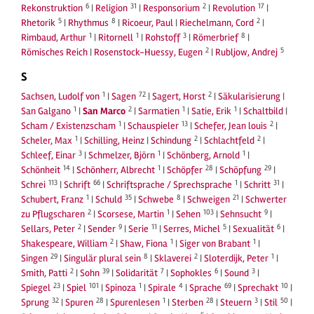
6
31
2
17
Rekonstruktion
|
Religion
|
Responsorium
|
Revolution
|
5
8
2
Rhetorik
|
Rhythmus
|
Ricoeur, Paul
|
Riechelmann, Cord
|
1
1
3
8
Rimbaud, Arthur
|
Ritornell
|
Rohstoff
|
Römerbrief
|
2
5
Römisches Reich
|
Rosenstock-Huessy, Eugen
|
Rubljow, Andrej
S
1
72
2
Sachsen, Ludolf von
|
Sagen
|
Sagert, Horst
|
Säkularisierung
|
1
2
1
1
San Galgano
|
San Marco
|
Sarmatien
|
Satie, Erik
|
Schaltbild
|
1
13
2
Scham / Existenzscham
|
Schauspieler
|
Schefer, Jean louis
|
1
2
2
Scheler, Max
|
Schilling, Heinz
|
Schindung
|
Schlachtfeld
|
3
1
1
Schleef, Einar
|
Schmelzer, Björn
|
Schönberg, Arnold
|
14
1
28
29
Schönheit
|
Schönherr, Albrecht
|
Schöpfer
|
Schöpfung
|
113
66
1
31
Schrei
|
Schrift
|
Schriftsprache / Sprechsprache
|
Schritt
|
1
35
8
21
Schubert, Franz
|
Schuld
|
Schwebe
|
Schweigen
|
Schwerter
2
1
103
9
zu Pflugscharen
|
Scorsese, Martin
|
Sehen
|
Sehnsucht
|
2
9
11
5
6
Sellars, Peter
|
Sender
|
Serie
|
Serres, Michel
|
Sexualität
|
2
1
1
Shakespeare, William
|
Shaw, Fiona
|
Siger von Brabant
|
29
8
2
1
Singen
|
Singulär plural sein
|
Sklaverei
|
Sloterdijk, Peter
|
2
39
7
6
3
Smith, Patti
|
Sohn
|
Solidarität
|
Sophokles
|
Sound
|
23
101
1
4
69
10
Spiegel
|
Spiel
|
Spinoza
|
Spirale
|
Sprache
|
Sprechakt
|
32
28
1
28
3
50
Sprung
|
Spuren
|
Spurenlesen
|
Sterben
|
Steuern
|
Stil
|