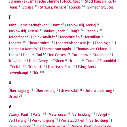
5
Stimme /akusmatische Stimme
|
Stock, Alex
|
Stockhausen, Karl-
1
22
1
26
Heinz
|
Straße
|
Strauss, Richard
|
Sünde
|
Symeon Stylites
T
6
43
6
Taizé, Gemeinschaft von
|
Tanz
|
Tarkowskij, Andrej
|
1
2
24
30
Tarkowskij, Arsenij
|
Taubes, Jacob
|
Taufe
|
Technik
|
1
1
1
3
Telepräsenz
|
Televisualität
|
Tenochtitlán
|
Tertullian
|
34
1
5
31
Theater
|
Theatermittel
|
Theaterwissenschaft
|
Theologie
|
1
3
1
Thomas a Kempis
|
Thomas von Aquin
|
Thomas von Celano
|
1
116
67
39
1
61
Thora
|
Tier
|
Tod
|
Tod Gottes
|
Totentanz
|
Tradition
|
19
1
8
16
1
Tragödie
|
Trakl, Georg
|
Tränen
|
Trauer
|
Traum / Traumbild
14
5
1
|
Trinität
|
Trinitatis
|
Troeltsch, Ernst
|
Tsing, Anna
3
130
Lowenhaupt
|
Tür
U
16
2
11
7
Übertragung
|
Übertretung
|
Universität
|
Unterwanderung
|
26
Urteil
V
1
48
6
49
2
Valéry, Paul
|
Vater
|
Vaterunser
|
Verbindung
|
Vergil
|
6
10
1
1
Verklärung
|
Verkündigung
|
Verletzlichkeit
|
Verlichtung
|
19
2
Verschwinden
|
Vertrauensverlust
|
Veyne, Paul
|
Viveiros de