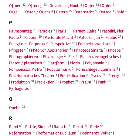
32
33
2
53
3
Öffnen
|
Öffnung
|
Oosterhuis, Huub
|
Opfer
|
Ordet
|
11
4
15
5
1
6
Orgel
|
Osten / Orient
|
Ostern
|
Osternacht
|
Ostsee
|
Ovid
P
2
9
18
1
Palmsonntag
|
Paradies
|
Paris
|
Parnet, Claire
|
Pasolini, Pier
5
20
3
2
27
Paolo
|
Passion
|
Pastorale Macht
|
Patocka, Jan
|
Paulus
|
2
2
43
3
Pelagius
|
Perpetua
|
Perspektive
|
Perspektivwechsel
|
6
4
1
2
Pfingsten
|
Philo von Alexandrien
|
Philoteos Sinaita
|
Phoebe
|
1
2
4
Photographieren
|
Physiologie
|
Pilz
|
Plasma, evangelisches
|
2
6
1
5
Platon / platonisch
|
Plattform
|
Plotin
|
Polyphonie
|
1
2
2
Pomponazzi, Pietro
|
Popularmusik
|
Pornschlegel, Clemens
|
1
2
78
34
Postdramatisches Theater
|
Prädestination
|
Praxis
|
Predigt
18
8
19
13
62
|
Produktion
|
Projektion
|
Prophet
|
Psalm
|
Punk
|
1
Pythagoras
Q
25
Quelle
R
60
1
18
77
54
Rand
|
Rattle, Simon
|
Rausch
|
Recht
|
Rede
|
16
2
Reformation
|
Reformationsjubiläum
|
Reinhardt, Volker
|