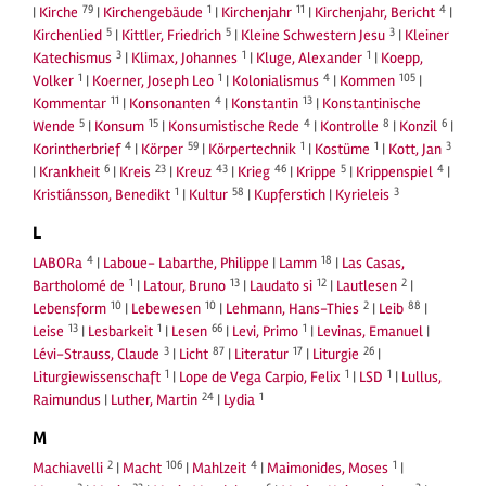
79
1
11
4
|
Kirche
|
Kirchengebäude
|
Kirchenjahr
|
Kirchenjahr, Bericht
|
5
5
3
Kirchenlied
|
Kittler, Friedrich
|
Kleine Schwestern Jesu
|
Kleiner
3
1
1
Katechismus
|
Klimax, Johannes
|
Kluge, Alexander
|
Koepp,
1
1
4
105
Volker
|
Koerner, Joseph Leo
|
Kolonialismus
|
Kommen
|
11
4
13
Kommentar
|
Konsonanten
|
Konstantin
|
Konstantinische
5
15
4
8
6
Wende
|
Konsum
|
Konsumistische Rede
|
Kontrolle
|
Konzil
|
4
59
1
1
3
Korintherbrief
|
Körper
|
Körpertechnik
|
Kostüme
|
Kott, Jan
6
23
43
46
5
4
|
Krankheit
|
Kreis
|
Kreuz
|
Krieg
|
Krippe
|
Krippenspiel
|
1
58
3
Kristiánsson, Benedikt
|
Kultur
|
Kupferstich
|
Kyrieleis
L
4
18
LABORa
|
Laboue- Labarthe, Philippe
|
Lamm
|
Las Casas,
1
13
12
2
Bartholomé de
|
Latour, Bruno
|
Laudato si
|
Lautlesen
|
10
10
2
88
Lebensform
|
Lebewesen
|
Lehmann, Hans-Thies
|
Leib
|
13
1
66
1
Leise
|
Lesbarkeit
|
Lesen
|
Levi, Primo
|
Levinas, Emanuel
|
3
87
17
26
Lévi-Strauss, Claude
|
Licht
|
Literatur
|
Liturgie
|
1
1
1
Liturgiewissenschaft
|
Lope de Vega Carpio, Felix
|
LSD
|
Lullus,
24
1
Raimundus
|
Luther, Martin
|
Lydia
M
2
106
4
1
Machiavelli
|
Macht
|
Mahlzeit
|
Maimonides, Moses
|