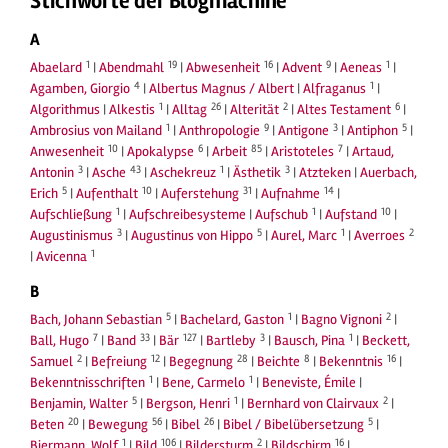
Stichworte der Blogmachine
A
1
19
16
9
1
Abaelard
|
Abendmahl
|
Abwesenheit
|
Advent
|
Aeneas
|
4
1
Agamben, Giorgio
|
Albertus Magnus / Albert
|
Alfraganus
|
1
26
2
6
Algorithmus
|
Alkestis
|
Alltag
|
Alterität
|
Altes Testament
|
1
9
3
5
Ambrosius von Mailand
|
Anthropologie
|
Antigone
|
Antiphon
|
10
6
85
7
Anwesenheit
|
Apokalypse
|
Arbeit
|
Aristoteles
|
Artaud,
3
43
1
3
Antonin
|
Asche
|
Aschekreuz
|
Ästhetik
|
Atzteken
|
Auerbach,
5
10
31
14
Erich
|
Aufenthalt
|
Auferstehung
|
Aufnahme
|
1
1
10
Aufschließung
|
Aufschreibesysteme
|
Aufschub
|
Aufstand
|
3
5
1
2
Augustinismus
|
Augustinus von Hippo
|
Aurel, Marc
|
Averroes
1
|
Avicenna
B
5
1
2
Bach, Johann Sebastian
|
Bachelard, Gaston
|
Bagno Vignoni
|
7
33
127
3
1
Ball, Hugo
|
Band
|
Bär
|
Bartleby
|
Bausch, Pina
|
Beckett,
2
12
28
8
16
Samuel
|
Befreiung
|
Begegnung
|
Beichte
|
Bekenntnis
|
1
1
Bekenntnisschriften
|
Bene, Carmelo
|
Beneviste, Émile
|
5
1
2
Benjamin, Walter
|
Bergson, Henri
|
Bernhard von Clairvaux
|
20
56
26
5
Beten
|
Bewegung
|
Bibel
|
Bibel / Bibelübersetzung
|
1
106
2
16
Biermann, Wolf
|
Bild
|
Bildersturm
|
Bildschirm
|