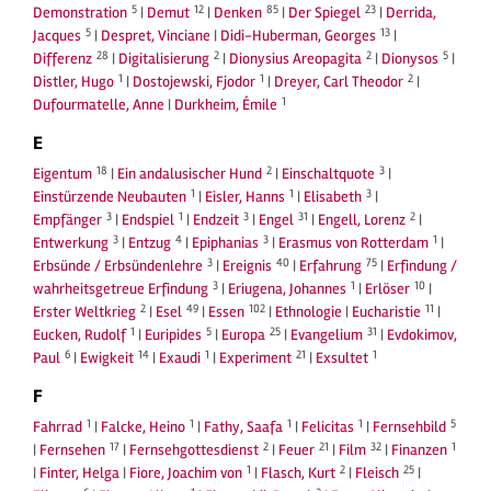
5
12
85
23
Demonstration
|
Demut
|
Denken
|
Der Spiegel
|
Derrida,
5
13
Jacques
|
Despret, Vinciane
|
Didi-Huberman, Georges
|
28
2
2
5
Differenz
|
Digitalisierung
|
Dionysius Areopagita
|
Dionysos
|
1
1
2
Distler, Hugo
|
Dostojewski, Fjodor
|
Dreyer, Carl Theodor
|
1
Dufourmatelle, Anne
|
Durkheim, Émile
E
18
2
3
Eigentum
|
Ein andalusischer Hund
|
Einschaltquote
|
1
1
3
Einstürzende Neubauten
|
Eisler, Hanns
|
Elisabeth
|
3
1
3
31
2
Empfänger
|
Endspiel
|
Endzeit
|
Engel
|
Engell, Lorenz
|
3
4
3
1
Entwerkung
|
Entzug
|
Epiphanias
|
Erasmus von Rotterdam
|
3
40
75
Erbsünde / Erbsündenlehre
|
Ereignis
|
Erfahrung
|
Erfindung /
3
1
10
wahrheitsgetreue Erfindung
|
Eriugena, Johannes
|
Erlöser
|
2
49
102
11
Erster Weltkrieg
|
Esel
|
Essen
|
Ethnologie
|
Eucharistie
|
1
5
25
31
Eucken, Rudolf
|
Euripides
|
Europa
|
Evangelium
|
Evdokimov,
6
14
1
21
1
Paul
|
Ewigkeit
|
Exaudi
|
Experiment
|
Exsultet
F
1
1
1
1
5
Fahrrad
|
Falcke, Heino
|
Fathy, Saafa
|
Felicitas
|
Fernsehbild
17
2
21
32
1
|
Fernsehen
|
Fernsehgottesdienst
|
Feuer
|
Film
|
Finanzen
1
2
25
|
Finter, Helga
|
Fiore, Joachim von
|
Flasch, Kurt
|
Fleisch
|