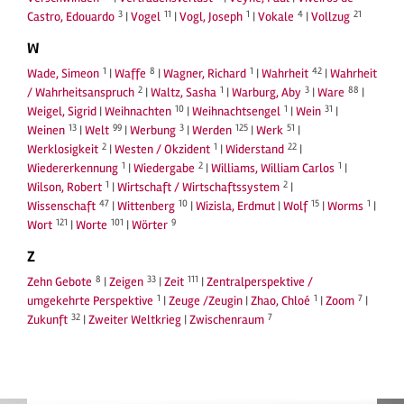
3
11
1
4
21
Castro, Edouardo
|
Vogel
|
Vogl, Joseph
|
Vokale
|
Vollzug
W
1
8
1
42
Wade, Simeon
|
Waffe
|
Wagner, Richard
|
Wahrheit
|
Wahrheit
2
1
3
88
/ Wahrheitsanspruch
|
Waltz, Sasha
|
Warburg, Aby
|
Ware
|
10
1
31
Weigel, Sigrid
|
Weihnachten
|
Weihnachtsengel
|
Wein
|
13
99
3
125
51
Weinen
|
Welt
|
Werbung
|
Werden
|
Werk
|
2
1
22
Werklosigkeit
|
Westen / Okzident
|
Widerstand
|
1
2
1
Wiedererkennung
|
Wiedergabe
|
Williams, William Carlos
|
1
2
Wilson, Robert
|
Wirtschaft / Wirtschaftssystem
|
47
10
15
1
Wissenschaft
|
Wittenberg
|
Wizisla, Erdmut
|
Wolf
|
Worms
|
121
101
9
Wort
|
Worte
|
Wörter
Z
8
33
111
Zehn Gebote
|
Zeigen
|
Zeit
|
Zentralperspektive /
1
1
7
umgekehrte Perspektive
|
Zeuge /Zeugin
|
Zhao, Chloé
|
Zoom
|
32
7
Zukunft
|
Zweiter Weltkrieg
|
Zwischenraum