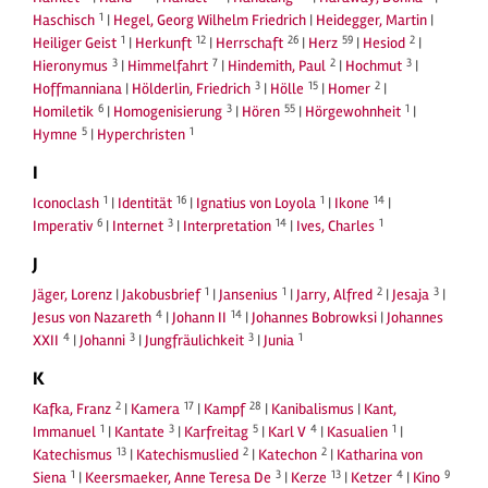
1
Haschisch
|
Hegel, Georg Wilhelm Friedrich
|
Heidegger, Martin
|
1
12
26
59
2
Heiliger Geist
|
Herkunft
|
Herrschaft
|
Herz
|
Hesiod
|
3
7
2
3
Hieronymus
|
Himmelfahrt
|
Hindemith, Paul
|
Hochmut
|
3
15
2
Hoffmanniana
|
Hölderlin, Friedrich
|
Hölle
|
Homer
|
6
3
55
1
Homiletik
|
Homogenisierung
|
Hören
|
Hörgewohnheit
|
5
1
Hymne
|
Hyperchristen
I
1
16
1
14
Iconoclash
|
Identität
|
Ignatius von Loyola
|
Ikone
|
6
3
14
1
Imperativ
|
Internet
|
Interpretation
|
Ives, Charles
J
1
1
2
3
Jäger, Lorenz
|
Jakobusbrief
|
Jansenius
|
Jarry, Alfred
|
Jesaja
|
4
14
Jesus von Nazareth
|
Johann II
|
Johannes Bobrowksi
|
Johannes
4
3
3
1
XXII
|
Johanni
|
Jungfräulichkeit
|
Junia
K
2
17
28
Kafka, Franz
|
Kamera
|
Kampf
|
Kanibalismus
|
Kant,
1
3
5
4
1
Immanuel
|
Kantate
|
Karfreitag
|
Karl V
|
Kasualien
|
13
2
2
Katechismus
|
Katechismuslied
|
Katechon
|
Katharina von
1
3
13
4
9
Siena
|
Keersmaeker, Anne Teresa De
|
Kerze
|
Ketzer
|
Kino