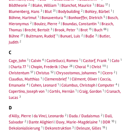
2
1
1
17
Bildtheorie
|
Blake, William
|
Blanchot, Maurice
|
Blau
|
3
31
2
1
Blumenberg, Hans
|
Blut
|
Bodybuilding
|
Bohley, Bärbel
|
1
4
5
Böhme, Hartmut
|
Bonaventura
|
Bonhoeffer, DIetrich
|
Bosch,
2
2
1
Hieronymus
|
Boulez, Pierre
|
Boundas, Constantin
|
Brasch,
3
1
15
66
Thomas
|
Brecht, Bertolt
|
Brook, Peter
|
Brot
|
Buch
|
27
1
2
3
Bühne
|
Bultmann, Rudolf
|
Bunuel, Luis
|
Buße
|
Butler,
2
Judith
C
1
4
1
1
1
Cage, John
|
Calvin
|
Castellucci, Romeo
|
Castorf, Frank
|
Cato
1
28
8
111
|
Charta 77
|
Chopin, Frederik
|
Chor
|
Choral
|
Christ
|
57
52
4
2
Christentum
|
Christus
|
Chrysostomos, Johannes
|
Cicero
|
1
1
Claudius, Matthias
|
Clemensbrief
|
Clément, Oliver
|
Coccia,
4
1
4
Emanuele
|
Cohen, Leonard
|
Columbus, Christoph
|
Computer
|
1
1
1
Copertino, Joseph von
|
Cortés, Hernàn
|
Craig, Gordon
|
Cranach,
3
Lucas
D
2
2
d'Ailly, Pierre
|
da Vinci, Leonardo
|
Dada / Dadaismus
|
Dali,
2
1
10
Salvador
|
Dante Alighieri
|
Davy, Marie-Magdelaine
|
DDR
|
1
3
19
Dekolonialisierung
|
Dekonstruktion
|
Deleuze, Gilles
|