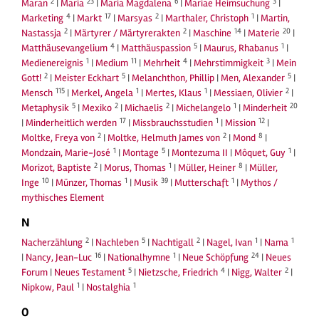
2
23
6
3
Maran
|
Maria
|
Maria Magdalena
|
Mariae Heimsuchung
|
4
17
2
1
Marketing
|
Markt
|
Marsyas
|
Marthaler, Christoph
|
Martin,
2
2
14
20
Nastassja
|
Märtyrer / Märtyrerakten
|
Maschine
|
Materie
|
4
5
1
Matthäusevangelium
|
Matthäuspassion
|
Maurus, Rhabanus
|
1
11
4
3
Medienereignis
|
Medium
|
Mehrheit
|
Mehrstimmigkeit
|
Mein
2
5
5
Gott!
|
Meister Eckhart
|
Melanchthon, Phillip
|
Men, Alexander
|
115
1
1
2
Mensch
|
Merkel, Angela
|
Mertes, Klaus
|
Messiaen, Olivier
|
5
2
2
1
20
Metaphysik
|
Mexiko
|
Michaelis
|
Michelangelo
|
Minderheit
17
1
12
|
Minderheitlich werden
|
Missbrauchsstudien
|
Mission
|
2
2
8
Moltke, Freya von
|
Moltke, Helmuth James von
|
Mond
|
1
5
1
Mondzain, Marie-José
|
Montage
|
Montezuma II
|
Môquet, Guy
|
2
1
8
Morizot, Baptiste
|
Morus, Thomas
|
Müller, Heiner
|
Müller,
10
1
39
1
Inge
|
Münzer, Thomas
|
Musik
|
Mutterschaft
|
Mythos /
mythisches Element
N
2
5
2
1
1
Nacherzählung
|
Nachleben
|
Nachtigall
|
Nagel, Ivan
|
Nama
16
1
24
|
Nancy, Jean-Luc
|
Nationalhymne
|
Neue Schöpfung
|
Neues
5
4
2
Forum
|
Neues Testament
|
Nietzsche, Friedrich
|
Nigg, Walter
|
1
1
Nipkow, Paul
|
Nostalghia
O