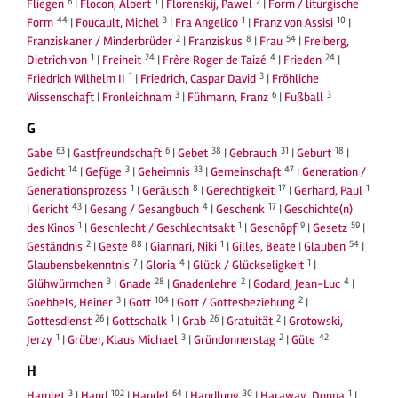
6
1
2
Fliegen
|
Flocon, Albert
|
Florenskij, Pawel
|
Form / liturgische
44
3
1
10
Form
|
Foucault, Michel
|
Fra Angelico
|
Franz von Assisi
|
2
8
54
Franziskaner / Minderbrüder
|
Franziskus
|
Frau
|
Freiberg,
1
24
4
24
Dietrich von
|
Freiheit
|
Frère Roger de Taizé
|
Frieden
|
1
3
Friedrich Wilhelm II
|
Friedrich, Caspar David
|
Fröhliche
3
6
3
Wissenschaft
|
Fronleichnam
|
Fühmann, Franz
|
Fußball
G
63
6
38
31
18
Gabe
|
Gastfreundschaft
|
Gebet
|
Gebrauch
|
Geburt
|
14
3
33
47
Gedicht
|
Gefüge
|
Geheimnis
|
Gemeinschaft
|
Generation /
1
8
17
1
Generationsprozess
|
Geräusch
|
Gerechtigkeit
|
Gerhard, Paul
43
4
17
|
Gericht
|
Gesang / Gesangbuch
|
Geschenk
|
Geschichte(n)
1
1
9
59
des Kinos
|
Geschlecht / Geschlechtsakt
|
Geschöpf
|
Gesetz
|
2
88
1
54
Geständnis
|
Geste
|
Giannari, Niki
|
Gilles, Beate
|
Glauben
|
7
4
1
Glaubensbekenntnis
|
Gloria
|
Glück / Glückseligkeit
|
3
28
2
4
Glühwürmchen
|
Gnade
|
Gnadenlehre
|
Godard, Jean-Luc
|
3
104
2
Goebbels, Heiner
|
Gott
|
Gott / Gottesbeziehung
|
26
1
26
2
Gottesdienst
|
Gottschalk
|
Grab
|
Gratuität
|
Grotowski,
1
3
2
42
Jerzy
|
Grüber, Klaus Michael
|
Gründonnerstag
|
Güte
H
3
102
64
30
1
Hamlet
|
Hand
|
Handel
|
Handlung
|
Haraway, Donna
|