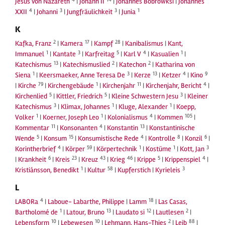
Jesus von Nazareth
|
Johann II
|
Johannes Bobrowksi
|
Johannes
4
3
3
1
XXII
|
Johanni
|
Jungfräulichkeit
|
Junia
K
2
17
28
Kafka, Franz
|
Kamera
|
Kampf
|
Kanibalismus
|
Kant,
1
3
5
4
1
Immanuel
|
Kantate
|
Karfreitag
|
Karl V
|
Kasualien
|
13
2
2
Katechismus
|
Katechismuslied
|
Katechon
|
Katharina von
1
3
13
4
9
Siena
|
Keersmaeker, Anne Teresa De
|
Kerze
|
Ketzer
|
Kino
79
1
11
4
|
Kirche
|
Kirchengebäude
|
Kirchenjahr
|
Kirchenjahr, Bericht
|
5
5
3
Kirchenlied
|
Kittler, Friedrich
|
Kleine Schwestern Jesu
|
Kleiner
3
1
1
Katechismus
|
Klimax, Johannes
|
Kluge, Alexander
|
Koepp,
1
1
4
105
Volker
|
Koerner, Joseph Leo
|
Kolonialismus
|
Kommen
|
11
4
13
Kommentar
|
Konsonanten
|
Konstantin
|
Konstantinische
5
15
4
8
6
Wende
|
Konsum
|
Konsumistische Rede
|
Kontrolle
|
Konzil
|
4
59
1
1
3
Korintherbrief
|
Körper
|
Körpertechnik
|
Kostüme
|
Kott, Jan
6
23
43
46
5
4
|
Krankheit
|
Kreis
|
Kreuz
|
Krieg
|
Krippe
|
Krippenspiel
|
1
58
3
Kristiánsson, Benedikt
|
Kultur
|
Kupferstich
|
Kyrieleis
L
4
18
LABORa
|
Laboue- Labarthe, Philippe
|
Lamm
|
Las Casas,
1
13
12
2
Bartholomé de
|
Latour, Bruno
|
Laudato si
|
Lautlesen
|
10
10
2
88
Lebensform
|
Lebewesen
|
Lehmann, Hans-Thies
|
Leib
|