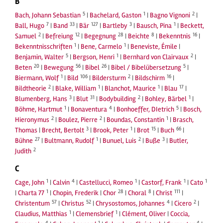
B
5
1
2
Bach, Johann Sebastian
|
Bachelard, Gaston
|
Bagno Vignoni
|
7
33
127
3
1
Ball, Hugo
|
Band
|
Bär
|
Bartleby
|
Bausch, Pina
|
Beckett,
2
12
28
8
16
Samuel
|
Befreiung
|
Begegnung
|
Beichte
|
Bekenntnis
|
1
1
Bekenntnisschriften
|
Bene, Carmelo
|
Beneviste, Émile
|
5
1
2
Benjamin, Walter
|
Bergson, Henri
|
Bernhard von Clairvaux
|
20
56
26
5
Beten
|
Bewegung
|
Bibel
|
Bibel / Bibelübersetzung
|
1
106
2
16
Biermann, Wolf
|
Bild
|
Bildersturm
|
Bildschirm
|
2
1
1
17
Bildtheorie
|
Blake, William
|
Blanchot, Maurice
|
Blau
|
3
31
2
1
Blumenberg, Hans
|
Blut
|
Bodybuilding
|
Bohley, Bärbel
|
1
4
5
Böhme, Hartmut
|
Bonaventura
|
Bonhoeffer, DIetrich
|
Bosch,
2
2
1
Hieronymus
|
Boulez, Pierre
|
Boundas, Constantin
|
Brasch,
3
1
15
66
Thomas
|
Brecht, Bertolt
|
Brook, Peter
|
Brot
|
Buch
|
27
1
2
3
Bühne
|
Bultmann, Rudolf
|
Bunuel, Luis
|
Buße
|
Butler,
2
Judith
C
1
4
1
1
1
Cage, John
|
Calvin
|
Castellucci, Romeo
|
Castorf, Frank
|
Cato
1
28
8
111
|
Charta 77
|
Chopin, Frederik
|
Chor
|
Choral
|
Christ
|
57
52
4
2
Christentum
|
Christus
|
Chrysostomos, Johannes
|
Cicero
|
1
1
Claudius, Matthias
|
Clemensbrief
|
Clément, Oliver
|
Coccia,
4
1
4