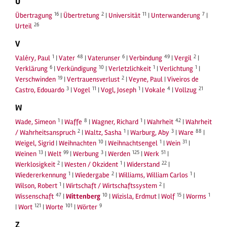
U
16
2
11
7
Übertragung
|
Übertretung
|
Universität
|
Unterwanderung
|
26
Urteil
V
1
48
6
49
2
Valéry, Paul
|
Vater
|
Vaterunser
|
Verbindung
|
Vergil
|
6
10
1
1
Verklärung
|
Verkündigung
|
Verletzlichkeit
|
Verlichtung
|
19
2
Verschwinden
|
Vertrauensverlust
|
Veyne, Paul
|
Viveiros de
3
11
1
4
21
Castro, Edouardo
|
Vogel
|
Vogl, Joseph
|
Vokale
|
Vollzug
W
1
8
1
42
Wade, Simeon
|
Waffe
|
Wagner, Richard
|
Wahrheit
|
Wahrheit
2
1
3
88
/ Wahrheitsanspruch
|
Waltz, Sasha
|
Warburg, Aby
|
Ware
|
10
1
31
Weigel, Sigrid
|
Weihnachten
|
Weihnachtsengel
|
Wein
|
13
99
3
125
51
Weinen
|
Welt
|
Werbung
|
Werden
|
Werk
|
2
1
22
Werklosigkeit
|
Westen / Okzident
|
Widerstand
|
1
2
1
Wiedererkennung
|
Wiedergabe
|
Williams, William Carlos
|
1
2
Wilson, Robert
|
Wirtschaft / Wirtschaftssystem
|
47
10
15
1
Wissenschaft
|
Wittenberg
|
Wizisla, Erdmut
|
Wolf
|
Worms
121
101
9
|
Wort
|
Worte
|
Wörter
Z