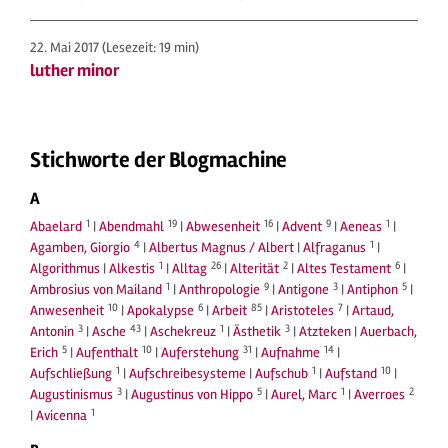
22. Mai 2017
(Lesezeit: 19 min)
luther minor
Stichworte der Blogmachine
A
1
19
16
9
1
Abaelard
|
Abendmahl
|
Abwesenheit
|
Advent
|
Aeneas
|
4
1
Agamben, Giorgio
|
Albertus Magnus / Albert
|
Alfraganus
|
1
26
2
6
Algorithmus
|
Alkestis
|
Alltag
|
Alterität
|
Altes Testament
|
1
9
3
5
Ambrosius von Mailand
|
Anthropologie
|
Antigone
|
Antiphon
|
10
6
85
7
Anwesenheit
|
Apokalypse
|
Arbeit
|
Aristoteles
|
Artaud,
3
43
1
3
Antonin
|
Asche
|
Aschekreuz
|
Ästhetik
|
Atzteken
|
Auerbach,
5
10
31
14
Erich
|
Aufenthalt
|
Auferstehung
|
Aufnahme
|
1
1
10
Aufschließung
|
Aufschreibesysteme
|
Aufschub
|
Aufstand
|
3
5
1
2
Augustinismus
|
Augustinus von Hippo
|
Aurel, Marc
|
Averroes
1
|
Avicenna