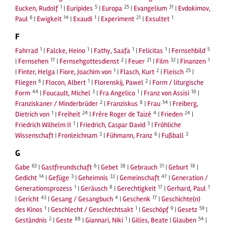
1
5
25
31
Eucken, Rudolf
|
Euripides
|
Europa
|
Evangelium
|
Evdokimov,
6
14
1
21
1
Paul
|
Ewigkeit
|
Exaudi
|
Experiment
|
Exsultet
F
1
1
1
1
5
Fahrrad
|
Falcke, Heino
|
Fathy, Saafa
|
Felicitas
|
Fernsehbild
17
2
21
32
1
|
Fernsehen
|
Fernsehgottesdienst
|
Feuer
|
Film
|
Finanzen
1
2
25
|
Finter, Helga
|
Fiore, Joachim von
|
Flasch, Kurt
|
Fleisch
|
6
1
2
Fliegen
|
Flocon, Albert
|
Florenskij, Pawel
|
Form / liturgische
44
3
1
10
Form
|
Foucault, Michel
|
Fra Angelico
|
Franz von Assisi
|
2
8
54
Franziskaner / Minderbrüder
|
Franziskus
|
Frau
|
Freiberg,
1
24
4
24
Dietrich von
|
Freiheit
|
Frère Roger de Taizé
|
Frieden
|
1
3
Friedrich Wilhelm II
|
Friedrich, Caspar David
|
Fröhliche
3
6
3
Wissenschaft
|
Fronleichnam
|
Fühmann, Franz
|
Fußball
G
63
6
38
31
18
Gabe
|
Gastfreundschaft
|
Gebet
|
Gebrauch
|
Geburt
|
14
3
33
47
Gedicht
|
Gefüge
|
Geheimnis
|
Gemeinschaft
|
Generation /
1
8
17
1
Generationsprozess
|
Geräusch
|
Gerechtigkeit
|
Gerhard, Paul
43
4
17
|
Gericht
|
Gesang / Gesangbuch
|
Geschenk
|
Geschichte(n)
1
1
9
59
des Kinos
|
Geschlecht / Geschlechtsakt
|
Geschöpf
|
Gesetz
|
2
88
1
54
Geständnis
|
Geste
|
Giannari, Niki
|
Gilles, Beate
|
Glauben
|