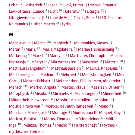
13
1
66
1
Leise
|
Lesbarkeit
|
Lesen
|
Levi, Primo
|
Levinas, Emanuel
|
3
87
17
26
Lévi-Strauss, Claude
|
Licht
|
Literatur
|
Liturgie
|
1
1
1
Liturgiewissenschaft
|
Lope de Vega Carpio, Felix
|
LSD
|
Lullus,
24
1
Raimundus
|
Luther, Martin
|
Lydia
M
2
106
4
1
Machiavelli
|
Macht
|
Mahlzeit
|
Maimonides, Moses
|
2
23
6
3
Maran
|
Maria
|
Maria Magdalena
|
Mariae Heimsuchung
|
4
17
2
1
Marketing
|
Markt
|
Marsyas
|
Marthaler, Christoph
|
Martin,
2
2
14
20
Nastassja
|
Märtyrer / Märtyrerakten
|
Maschine
|
Materie
|
4
5
1
Matthäusevangelium
|
Matthäuspassion
|
Maurus, Rhabanus
|
1
11
4
3
Medienereignis
|
Medium
|
Mehrheit
|
Mehrstimmigkeit
|
Mein
2
5
5
Gott!
|
Meister Eckhart
|
Melanchthon, Phillip
|
Men, Alexander
|
115
1
1
2
Mensch
|
Merkel, Angela
|
Mertes, Klaus
|
Messiaen, Olivier
|
5
2
2
1
20
Metaphysik
|
Mexiko
|
Michaelis
|
Michelangelo
|
Minderheit
17
1
12
|
Minderheitlich werden
|
Missbrauchsstudien
|
Mission
|
2
2
8
Moltke, Freya von
|
Moltke, Helmuth James von
|
Mond
|
1
5
1
Mondzain, Marie-José
|
Montage
|
Montezuma II
|
Môquet, Guy
|
2
1
8
Morizot, Baptiste
|
Morus, Thomas
|
Müller, Heiner
|
Müller,
10
1
39
1
Inge
|
Münzer, Thomas
|
Musik
|
Mutterschaft
|
Mythos /
mythisches Element