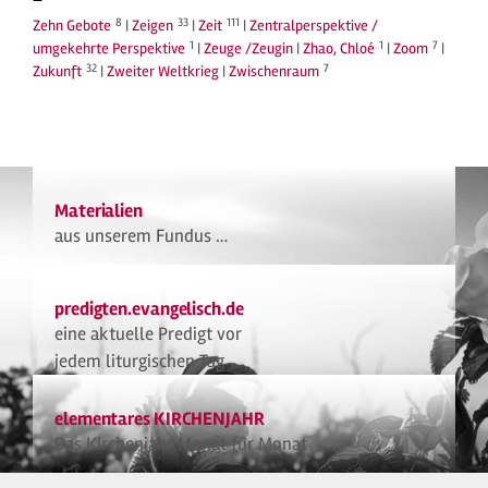
8
33
111
Zehn Gebote
|
Zeigen
|
Zeit
|
Zentralperspektive /
1
1
7
umgekehrte Perspektive
|
Zeuge /Zeugin
|
Zhao, Chloé
|
Zoom
|
32
7
Zukunft
|
Zweiter Weltkrieg
|
Zwischenraum
Materialien
aus unserem Fundus …
predigten.evangelisch.de
eine aktuelle Predigt vor
jedem liturgischen Tag
elementares KIRCHENJAHR
Das Kirchenjahr Monat für Monat