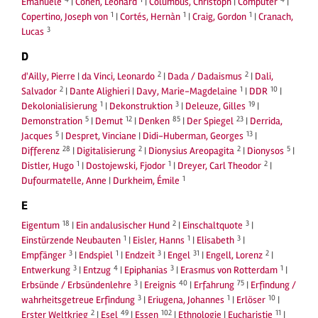
Emanuele
|
Cohen, Leonard
|
Columbus, Christoph
|
Computer
|
1
1
1
Copertino, Joseph von
|
Cortés, Hernàn
|
Craig, Gordon
|
Cranach,
3
Lucas
D
2
2
d'Ailly, Pierre
|
da Vinci, Leonardo
|
Dada / Dadaismus
|
Dali,
2
1
10
Salvador
|
Dante Alighieri
|
Davy, Marie-Magdelaine
|
DDR
|
1
3
19
Dekolonialisierung
|
Dekonstruktion
|
Deleuze, Gilles
|
5
12
85
23
Demonstration
|
Demut
|
Denken
|
Der Spiegel
|
Derrida,
5
13
Jacques
|
Despret, Vinciane
|
Didi-Huberman, Georges
|
28
2
2
5
Differenz
|
Digitalisierung
|
Dionysius Areopagita
|
Dionysos
|
1
1
2
Distler, Hugo
|
Dostojewski, Fjodor
|
Dreyer, Carl Theodor
|
1
Dufourmatelle, Anne
|
Durkheim, Émile
E
18
2
3
Eigentum
|
Ein andalusischer Hund
|
Einschaltquote
|
1
1
3
Einstürzende Neubauten
|
Eisler, Hanns
|
Elisabeth
|
3
1
3
31
2
Empfänger
|
Endspiel
|
Endzeit
|
Engel
|
Engell, Lorenz
|
3
4
3
1
Entwerkung
|
Entzug
|
Epiphanias
|
Erasmus von Rotterdam
|
3
40
75
Erbsünde / Erbsündenlehre
|
Ereignis
|
Erfahrung
|
Erfindung /
3
1
10
wahrheitsgetreue Erfindung
|
Eriugena, Johannes
|
Erlöser
|
2
49
102
11
Erster Weltkrieg
|
Esel
|
Essen
|
Ethnologie
|
Eucharistie
|