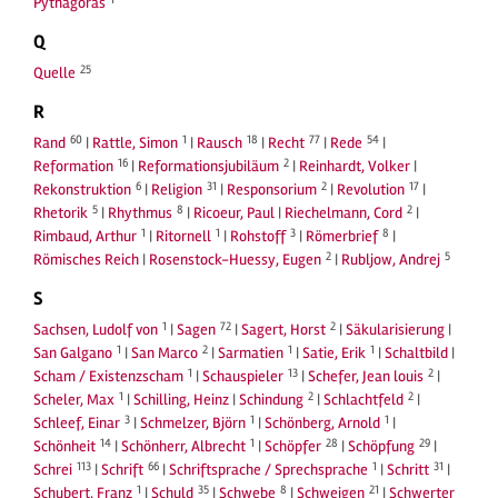
Pythagoras
Q
25
Quelle
R
60
1
18
77
54
Rand
|
Rattle, Simon
|
Rausch
|
Recht
|
Rede
|
16
2
Reformation
|
Reformationsjubiläum
|
Reinhardt, Volker
|
6
31
2
17
Rekonstruktion
|
Religion
|
Responsorium
|
Revolution
|
5
8
2
Rhetorik
|
Rhythmus
|
Ricoeur, Paul
|
Riechelmann, Cord
|
1
1
3
8
Rimbaud, Arthur
|
Ritornell
|
Rohstoff
|
Römerbrief
|
2
5
Römisches Reich
|
Rosenstock-Huessy, Eugen
|
Rubljow, Andrej
S
1
72
2
Sachsen, Ludolf von
|
Sagen
|
Sagert, Horst
|
Säkularisierung
|
1
2
1
1
San Galgano
|
San Marco
|
Sarmatien
|
Satie, Erik
|
Schaltbild
|
1
13
2
Scham / Existenzscham
|
Schauspieler
|
Schefer, Jean louis
|
1
2
2
Scheler, Max
|
Schilling, Heinz
|
Schindung
|
Schlachtfeld
|
3
1
1
Schleef, Einar
|
Schmelzer, Björn
|
Schönberg, Arnold
|
14
1
28
29
Schönheit
|
Schönherr, Albrecht
|
Schöpfer
|
Schöpfung
|
113
66
1
31
Schrei
|
Schrift
|
Schriftsprache / Sprechsprache
|
Schritt
|
1
35
8
21
Schubert, Franz
|
Schuld
|
Schwebe
|
Schweigen
|
Schwerter