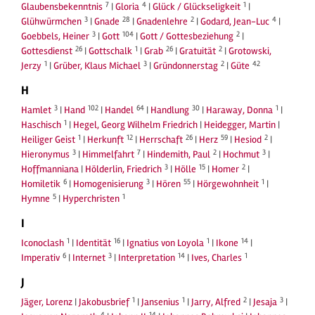
7
4
1
Glaubensbekenntnis
|
Gloria
|
Glück / Glückseligkeit
|
3
28
2
4
Glühwürmchen
|
Gnade
|
Gnadenlehre
|
Godard, Jean-Luc
|
3
104
2
Goebbels, Heiner
|
Gott
|
Gott / Gottesbeziehung
|
26
1
26
2
Gottesdienst
|
Gottschalk
|
Grab
|
Gratuität
|
Grotowski,
1
3
2
42
Jerzy
|
Grüber, Klaus Michael
|
Gründonnerstag
|
Güte
H
3
102
64
30
1
Hamlet
|
Hand
|
Handel
|
Handlung
|
Haraway, Donna
|
1
Haschisch
|
Hegel, Georg Wilhelm Friedrich
|
Heidegger, Martin
|
1
12
26
59
2
Heiliger Geist
|
Herkunft
|
Herrschaft
|
Herz
|
Hesiod
|
3
7
2
3
Hieronymus
|
Himmelfahrt
|
Hindemith, Paul
|
Hochmut
|
3
15
2
Hoffmanniana
|
Hölderlin, Friedrich
|
Hölle
|
Homer
|
6
3
55
1
Homiletik
|
Homogenisierung
|
Hören
|
Hörgewohnheit
|
5
1
Hymne
|
Hyperchristen
I
1
16
1
14
Iconoclash
|
Identität
|
Ignatius von Loyola
|
Ikone
|
6
3
14
1
Imperativ
|
Internet
|
Interpretation
|
Ives, Charles
J
1
1
2
3
Jäger, Lorenz
|
Jakobusbrief
|
Jansenius
|
Jarry, Alfred
|
Jesaja
|
4
14