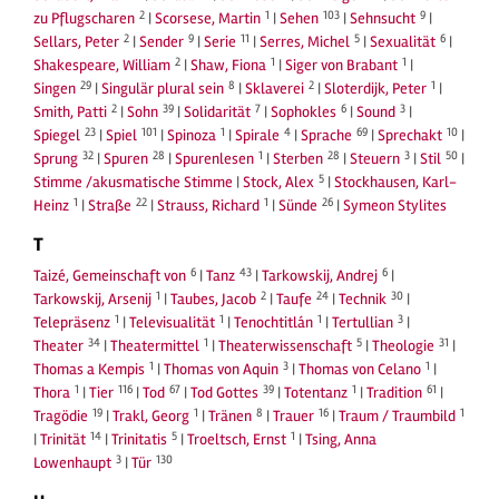
2
1
103
9
zu Pflugscharen
|
Scorsese, Martin
|
Sehen
|
Sehnsucht
|
2
9
11
5
6
Sellars, Peter
|
Sender
|
Serie
|
Serres, Michel
|
Sexualität
|
2
1
1
Shakespeare, William
|
Shaw, Fiona
|
Siger von Brabant
|
29
8
2
1
Singen
|
Singulär plural sein
|
Sklaverei
|
Sloterdijk, Peter
|
2
39
7
6
3
Smith, Patti
|
Sohn
|
Solidarität
|
Sophokles
|
Sound
|
23
101
1
4
69
10
Spiegel
|
Spiel
|
Spinoza
|
Spirale
|
Sprache
|
Sprechakt
|
32
28
1
28
3
50
Sprung
|
Spuren
|
Spurenlesen
|
Sterben
|
Steuern
|
Stil
|
5
Stimme /akusmatische Stimme
|
Stock, Alex
|
Stockhausen, Karl-
1
22
1
26
Heinz
|
Straße
|
Strauss, Richard
|
Sünde
|
Symeon Stylites
T
6
43
6
Taizé, Gemeinschaft von
|
Tanz
|
Tarkowskij, Andrej
|
1
2
24
30
Tarkowskij, Arsenij
|
Taubes, Jacob
|
Taufe
|
Technik
|
1
1
1
3
Telepräsenz
|
Televisualität
|
Tenochtitlán
|
Tertullian
|
34
1
5
31
Theater
|
Theatermittel
|
Theaterwissenschaft
|
Theologie
|
1
3
1
Thomas a Kempis
|
Thomas von Aquin
|
Thomas von Celano
|
1
116
67
39
1
61
Thora
|
Tier
|
Tod
|
Tod Gottes
|
Totentanz
|
Tradition
|
19
1
8
16
1
Tragödie
|
Trakl, Georg
|
Tränen
|
Trauer
|
Traum / Traumbild
14
5
1
|
Trinität
|
Trinitatis
|
Troeltsch, Ernst
|
Tsing, Anna
3
130
Lowenhaupt
|
Tür