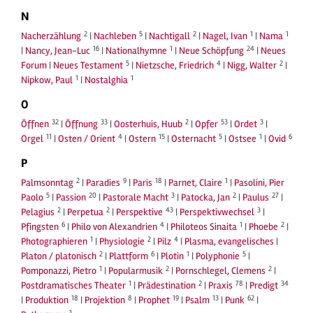
N
2
5
2
1
1
Nacherzählung
|
Nachleben
|
Nachtigall
|
Nagel, Ivan
|
Nama
16
1
24
|
Nancy, Jean-Luc
|
Nationalhymne
|
Neue Schöpfung
|
Neues
5
4
2
Forum
|
Neues Testament
|
Nietzsche, Friedrich
|
Nigg, Walter
|
1
1
Nipkow, Paul
|
Nostalghia
O
32
33
2
53
3
Öffnen
|
Öffnung
|
Oosterhuis, Huub
|
Opfer
|
Ordet
|
11
4
15
5
1
6
Orgel
|
Osten / Orient
|
Ostern
|
Osternacht
|
Ostsee
|
Ovid
P
2
9
18
1
Palmsonntag
|
Paradies
|
Paris
|
Parnet, Claire
|
Pasolini, Pier
5
20
3
2
27
Paolo
|
Passion
|
Pastorale Macht
|
Patocka, Jan
|
Paulus
|
2
2
43
3
Pelagius
|
Perpetua
|
Perspektive
|
Perspektivwechsel
|
6
4
1
2
Pfingsten
|
Philo von Alexandrien
|
Philoteos Sinaita
|
Phoebe
|
1
2
4
Photographieren
|
Physiologie
|
Pilz
|
Plasma, evangelisches
|
2
6
1
5
Platon / platonisch
|
Plattform
|
Plotin
|
Polyphonie
|
1
2
2
Pomponazzi, Pietro
|
Popularmusik
|
Pornschlegel, Clemens
|
1
2
78
34
Postdramatisches Theater
|
Prädestination
|
Praxis
|
Predigt
18
8
19
13
62
|
Produktion
|
Projektion
|
Prophet
|
Psalm
|
Punk
|
1