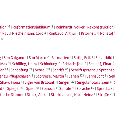
tion
16
|
Reformationsjubiläum
2
|
Reinhardt, Volker
|
Rekonstruktion
, Paul
|
Riechelmann, Cord
2
|
Rimbaud, Arthur
1
|
Ritornell
1
|
Rohstoff
j
5
g
|
San Galgano
1
|
San Marco
2
|
Sarmatien
1
|
Satie, Erik
1
|
Schaltbild
|
, Max
1
|
Schilling, Heinz
|
Schindung
2
|
Schlachtfeld
2
|
Schleef, Einar
3
fer
28
|
Schöpfung
29
|
Schrei
113
|
Schrift
66
|
Schriftsprache / Sprechs
r zu Pflugscharen
2
|
Scorsese, Martin
1
|
Sehen
103
|
Sehnsucht
9
|
Sel
Shaw, Fiona
1
|
Siger von Brabant
1
|
Singen
29
|
Singulär plural sein
8
|
d
3
|
Spiegel
23
|
Spiel
101
|
Spinoza
1
|
Spirale
4
|
Sprache
69
|
Sprechakt
tische Stimme
|
Stock, Alex
5
|
Stockhausen, Karl-Heinz
1
|
Straße
22