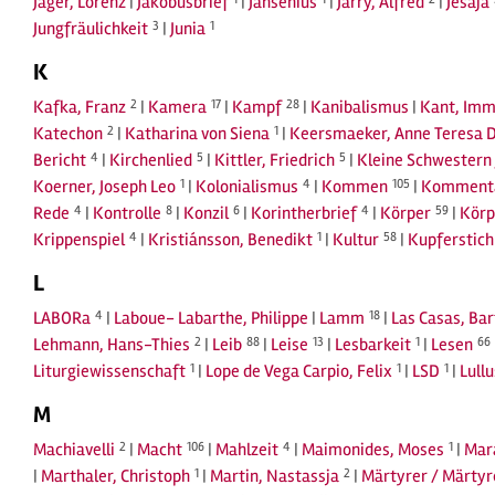
Jäger, Lorenz
|
Jakobusbrief
|
Jansenius
|
Jarry, Alfred
|
Jesaja
Jungfräulichkeit
3
|
Junia
1
K
Kafka, Franz
2
|
Kamera
17
|
Kampf
28
|
Kanibalismus
|
Kant, Imm
Katechon
2
|
Katharina von Siena
1
|
Keersmaeker, Anne Teresa 
Bericht
4
|
Kirchenlied
5
|
Kittler, Friedrich
5
|
Kleine Schwestern 
Koerner, Joseph Leo
1
|
Kolonialismus
4
|
Kommen
105
|
Komment
Rede
4
|
Kontrolle
8
|
Konzil
6
|
Korintherbrief
4
|
Körper
59
|
Körp
Krippenspiel
4
|
Kristiánsson, Benedikt
1
|
Kultur
58
|
Kupferstich
L
LABORa
4
|
Laboue- Labarthe, Philippe
|
Lamm
18
|
Las Casas, Ba
Lehmann, Hans-Thies
2
|
Leib
88
|
Leise
13
|
Lesbarkeit
1
|
Lesen
66
Liturgiewissenschaft
1
|
Lope de Vega Carpio, Felix
1
|
LSD
1
|
Lull
M
Machiavelli
2
|
Macht
106
|
Mahlzeit
4
|
Maimonides, Moses
1
|
Mar
|
Marthaler, Christoph
1
|
Martin, Nastassja
2
|
Märtyrer / Märty