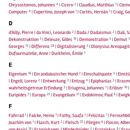
Chrysostomos, Johannes
4
|
Cicero
2
|
Claudius, Matthias
1
|
Cleme
Computer
4
|
Copertino, Joseph von
1
|
Cortés, Hernàn
1
|
Craig, G
D
d'Ailly, Pierre
|
da Vinci, Leonardo
2
|
Dada / Dadaismus
2
|
Dali, 
Dekonstruktion
3
|
Deleuze, Gilles
19
|
Demonstration
5
|
Demut
1
Georges
13
|
Differenz
28
|
Digitalisierung
2
|
Dionysius Areopagit
Dufourmatelle, Anne
|
Durkheim, Émile
1
E
Eigentum
18
|
Ein andalusischer Hund
2
|
Einschaltquote
3
|
Einst
|
Engell, Lorenz
2
|
Entwerkung
3
|
Entzug
4
|
Epiphanias
3
|
Erasm
wahrheitsgetreue Erfindung
3
|
Eriugena, Johannes
1
|
Erlöser
10
|
Euripides
5
|
Europa
25
|
Evangelium
31
|
Evdokimov, Paul
6
|
Ewigk
F
Fahrrad
1
|
Falcke, Heino
1
|
Fathy, Saafa
1
|
Felicitas
1
|
Fernsehbi
Joachim von
1
|
Flasch, Kurt
2
|
Fleisch
25
|
Fliegen
6
|
Flocon, Albe
von Assisi
10
|
Franziskaner / Minderbrüder
2
|
Franziskus
8
|
Frau