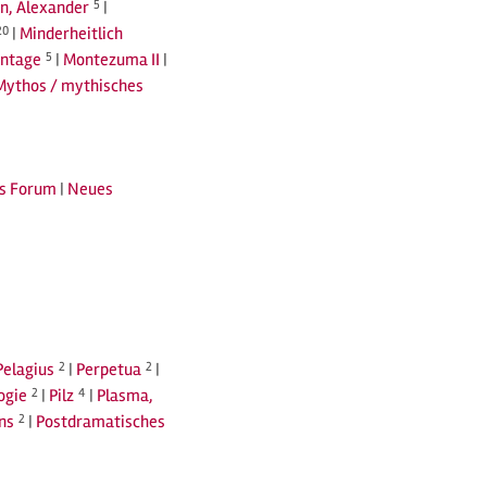
n, Alexander
5
|
20
|
Minderheitlich
ntage
5
|
Montezuma II
|
Mythos / mythisches
s Forum
|
Neues
Pelagius
2
|
Perpetua
2
|
ogie
2
|
Pilz
4
|
Plasma,
ns
2
|
Postdramatisches