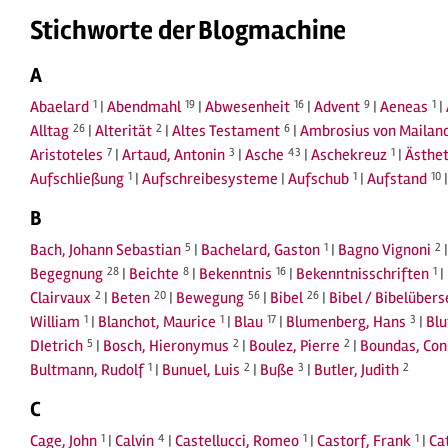
Stichworte der Blogmachine
A
Abaelard
1
|
Abendmahl
19
|
Abwesenheit
16
|
Advent
9
|
Aeneas
1
|
Alltag
26
|
Alterität
2
|
Altes Testament
6
|
Ambrosius von Mailan
Aristoteles
7
|
Artaud, Antonin
3
|
Asche
43
|
Aschekreuz
1
|
Ästhet
Aufschließung
1
|
Aufschreibesysteme
|
Aufschub
1
|
Aufstand
10
B
Bach, Johann Sebastian
5
|
Bachelard, Gaston
1
|
Bagno Vignoni
2
Begegnung
28
|
Beichte
8
|
Bekenntnis
16
|
Bekenntnisschriften
1
|
Clairvaux
2
|
Beten
20
|
Bewegung
56
|
Bibel
26
|
Bibel / Bibelüber
William
1
|
Blanchot, Maurice
1
|
Blau
17
|
Blumenberg, Hans
3
|
Blu
DIetrich
5
|
Bosch, Hieronymus
2
|
Boulez, Pierre
2
|
Boundas, Con
Bultmann, Rudolf
1
|
Bunuel, Luis
2
|
Buße
3
|
Butler, Judith
2
C
Cage, John
1
|
Calvin
4
|
Castellucci, Romeo
1
|
Castorf, Frank
1
|
Ca