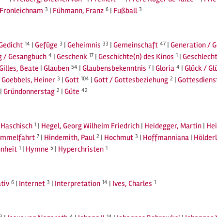
Fronleichnam
3
|
Fühmann, Franz
6
|
Fußball
3
Gedicht
14
|
Gefüge
3
|
Geheimnis
33
|
Gemeinschaft
47
|
Generation / 
g / Gesangbuch
4
|
Geschenk
17
|
Geschichte(n) des Kinos
1
|
Geschlecht
Gilles, Beate
|
Glauben
54
|
Glaubensbekenntnis
7
|
Gloria
4
|
Glück / Gl
|
Goebbels, Heiner
3
|
Gott
104
|
Gott / Gottesbeziehung
2
|
Gottesdiens
|
Gründonnerstag
2
|
Güte
42
|
Haschisch
1
|
Hegel, Georg Wilhelm Friedrich
|
Heidegger, Martin
|
Hei
immelfahrt
7
|
Hindemith, Paul
2
|
Hochmut
3
|
Hoffmanniana
|
Hölderl
nheit
1
|
Hymne
5
|
Hyperchristen
1
tiv
6
|
Internet
3
|
Interpretation
14
|
Ives, Charles
1
3
4
14