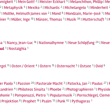
migkeit
3
|
Mein Gott!
2
|
Meister Eckhart
5
|
Melanchthon, Phillip
|
Me
2
|
Metaphysik
5
|
Mexiko
2
|
Michaelis
2
|
Michelangelo
1
|
Minderheit
2
|
Moltke, Helmuth James von
2
|
Mond
8
|
Mondzain, Marie-José
1
|
Mo
iner
8
|
Müller, Inge
10
|
Münzer, Thomas
1
|
Musik
39
|
Mutterschaft
1
|
a
1
|
Nancy, Jean-Luc
16
|
Nationalhymne
1
|
Neue Schöpfung
24
|
Neue
aul
1
|
Nostalghia
1
rgel
11
|
Osten / Orient
4
|
Ostern
15
|
Osternacht
5
|
Ostsee
1
|
Ovid
6
ier Paolo
5
|
Passion
20
|
Pastorale Macht
3
|
Patocka, Jan
2
|
Paulus
27
|
xandrien
4
|
Philoteos Sinaita
1
|
Phoebe
2
|
Photographieren
1
|
Physiol
phonie
5
|
Pomponazzi, Pietro
1
|
Popularmusik
2
|
Pornschlegel, Cleme
|
Projektion
8
|
Prophet
19
|
Psalm
13
|
Punk
62
|
Pythagoras
1