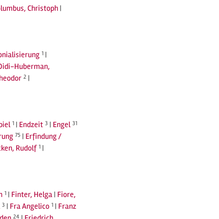
lumbus, Christoph
|
nialisierung
1
|
Didi-Huberman,
Theodor
2
|
piel
1
|
Endzeit
3
|
Engel
31
rung
75
|
Erfindung /
ken, Rudolf
1
|
n
1
|
Finter, Helga
|
Fiore,
3
|
Fra Angelico
1
|
Franz
eden
24
|
Friedrich