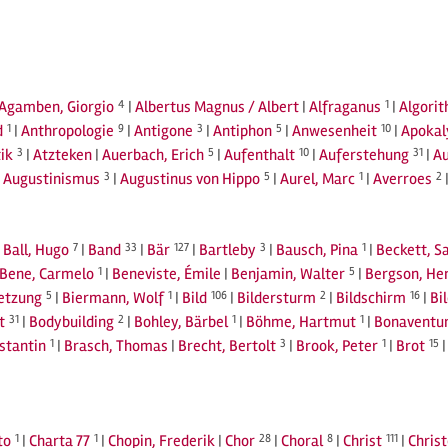
Agamben, Giorgio
4
|
Albertus Magnus / Albert
|
Alfraganus
1
|
Algori
d
1
|
Anthropologie
9
|
Antigone
3
|
Antiphon
5
|
Anwesenheit
10
|
Apokal
ik
3
|
Atzteken
|
Auerbach, Erich
5
|
Aufenthalt
10
|
Auferstehung
31
|
A
|
Augustinismus
3
|
Augustinus von Hippo
5
|
Aurel, Marc
1
|
Averroes
2
|
Ball, Hugo
7
|
Band
33
|
Bär
127
|
Bartleby
3
|
Bausch, Pina
1
|
Beckett, S
Bene, Carmelo
1
|
Beneviste, Émile
|
Benjamin, Walter
5
|
Bergson, He
setzung
5
|
Biermann, Wolf
1
|
Bild
106
|
Bildersturm
2
|
Bildschirm
16
|
Bi
t
31
|
Bodybuilding
2
|
Bohley, Bärbel
1
|
Böhme, Hartmut
1
|
Bonaventu
stantin
1
|
Brasch, Thomas
|
Brecht, Bertolt
3
|
Brook, Peter
1
|
Brot
15
to
1
|
Charta 77
1
|
Chopin, Frederik
|
Chor
28
|
Choral
8
|
Christ
111
|
Chris