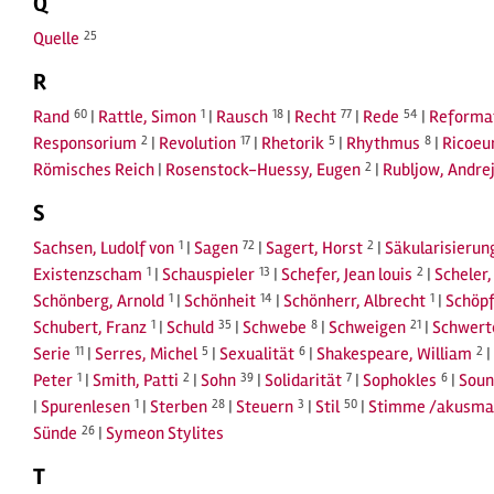
Q
Quelle
25
R
Rand
60
|
Rattle, Simon
1
|
Rausch
18
|
Recht
77
|
Rede
54
|
Reforma
Responsorium
2
|
Revolution
17
|
Rhetorik
5
|
Rhythmus
8
|
Ricoeur
Römisches Reich
|
Rosenstock-Huessy, Eugen
2
|
Rubljow, Andre
S
Sachsen, Ludolf von
1
|
Sagen
72
|
Sagert, Horst
2
|
Säkularisierun
Existenzscham
1
|
Schauspieler
13
|
Schefer, Jean louis
2
|
Scheler
Schönberg, Arnold
1
|
Schönheit
14
|
Schönherr, Albrecht
1
|
Schöp
Schubert, Franz
1
|
Schuld
35
|
Schwebe
8
|
Schweigen
21
|
Schwerte
Serie
11
|
Serres, Michel
5
|
Sexualität
6
|
Shakespeare, William
2
|
Peter
1
|
Smith, Patti
2
|
Sohn
39
|
Solidarität
7
|
Sophokles
6
|
Soun
|
Spurenlesen
1
|
Sterben
28
|
Steuern
3
|
Stil
50
|
Stimme /akusma
Sünde
26
|
Symeon Stylites
T