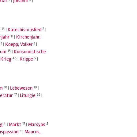
XXII
|
Johanni
|
s
13
|
Katechismuslied
2
|
njahr
11
|
Kirchenjahr,
1
|
Koepp, Volker
1
|
sum
15
|
Konsumistische
|
Krieg
46
|
Krippe
5
|
rm
10
|
Lebewesen
10
|
teratur
17
|
Liturgie
26
|
ng
4
|
Markt
17
|
Marsyas
2
spassion
5
|
Maurus,