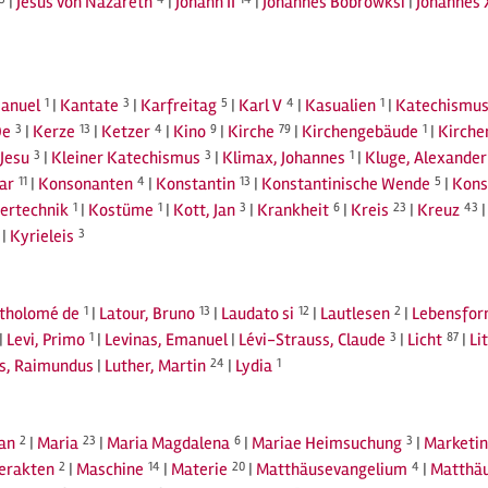
|
Jesus von Nazareth
|
Johann II
|
Johannes Bobrowksi
|
Johannes 
anuel
1
|
Kantate
3
|
Karfreitag
5
|
Karl V
4
|
Kasualien
1
|
Katechismu
De
3
|
Kerze
13
|
Ketzer
4
|
Kino
9
|
Kirche
79
|
Kirchengebäude
1
|
Kirche
Jesu
3
|
Kleiner Katechismus
3
|
Klimax, Johannes
1
|
Kluge, Alexander
ar
11
|
Konsonanten
4
|
Konstantin
13
|
Konstantinische Wende
5
|
Kon
ertechnik
1
|
Kostüme
1
|
Kott, Jan
3
|
Krankheit
6
|
Kreis
23
|
Kreuz
43
|
Kyrieleis
3
rtholomé de
1
|
Latour, Bruno
13
|
Laudato si
12
|
Lautlesen
2
|
Lebensfo
|
Levi, Primo
1
|
Levinas, Emanuel
|
Lévi-Strauss, Claude
3
|
Licht
87
|
Li
us, Raimundus
|
Luther, Martin
24
|
Lydia
1
an
2
|
Maria
23
|
Maria Magdalena
6
|
Mariae Heimsuchung
3
|
Marketi
rerakten
2
|
Maschine
14
|
Materie
20
|
Matthäusevangelium
4
|
Matthäu