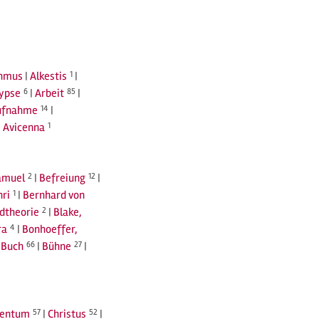
thmus
|
Alkestis
1
|
ypse
6
|
Arbeit
85
|
ufnahme
14
|
|
Avicenna
1
amuel
2
|
Befreiung
12
|
nri
1
|
Bernhard von
ldtheorie
2
|
Blake,
ra
4
|
Bonhoeffer,
|
Buch
66
|
Bühne
27
|
tentum
57
|
Christus
52
|