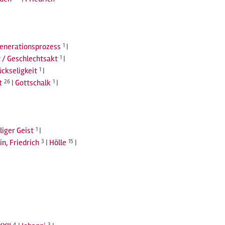
Generationsprozess
1
|
 / Geschlechtsakt
1
|
ückseligkeit
1
|
t
26
|
Gottschalk
1
|
liger Geist
1
|
in, Friedrich
3
|
Hölle
15
|
4
3