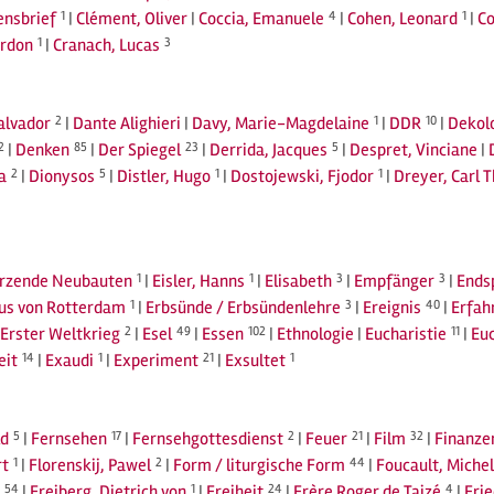
nsbrief
1
|
Clément, Oliver
|
Coccia, Emanuele
4
|
Cohen, Leonard
1
|
Co
ordon
1
|
Cranach, Lucas
3
Salvador
2
|
Dante Alighieri
|
Davy, Marie-Magdelaine
1
|
DDR
10
|
Dekolo
2
|
Denken
85
|
Der Spiegel
23
|
Derrida, Jacques
5
|
Despret, Vinciane
|
a
2
|
Dionysos
5
|
Distler, Hugo
1
|
Dostojewski, Fjodor
1
|
Dreyer, Carl 
ürzende Neubauten
1
|
Eisler, Hanns
1
|
Elisabeth
3
|
Empfänger
3
|
Ends
us von Rotterdam
1
|
Erbsünde / Erbsündenlehre
3
|
Ereignis
40
|
Erfah
Erster Weltkrieg
2
|
Esel
49
|
Essen
102
|
Ethnologie
|
Eucharistie
11
|
Euc
eit
14
|
Exaudi
1
|
Experiment
21
|
Exsultet
1
ld
5
|
Fernsehen
17
|
Fernsehgottesdienst
2
|
Feuer
21
|
Film
32
|
Finanze
rt
1
|
Florenskij, Pawel
2
|
Form / liturgische Form
44
|
Foucault, Michel
54
|
Freiberg, Dietrich von
1
|
Freiheit
24
|
Frère Roger de Taizé
4
|
Fri