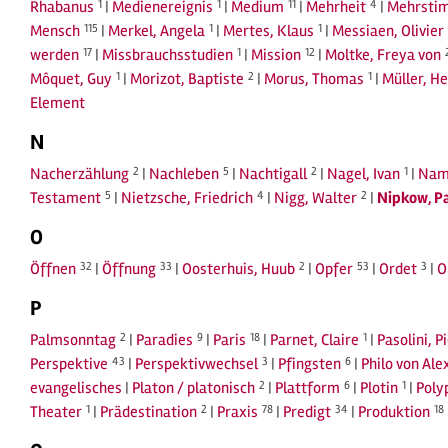
Rhabanus
1
|
Medienereignis
1
|
Medium
11
|
Mehrheit
4
|
Mehrstim
Mensch
115
|
Merkel, Angela
1
|
Mertes, Klaus
1
|
Messiaen, Olivier
werden
17
|
Missbrauchsstudien
1
|
Mission
12
|
Moltke, Freya von
Môquet, Guy
1
|
Morizot, Baptiste
2
|
Morus, Thomas
1
|
Müller, He
Element
N
Nacherzählung
2
|
Nachleben
5
|
Nachtigall
2
|
Nagel, Ivan
1
|
Nam
Testament
5
|
Nietzsche, Friedrich
4
|
Nigg, Walter
2
|
Nipkow, P
O
Öffnen
32
|
Öffnung
33
|
Oosterhuis, Huub
2
|
Opfer
53
|
Ordet
3
|
O
P
Palmsonntag
2
|
Paradies
9
|
Paris
18
|
Parnet, Claire
1
|
Pasolini, P
Perspektive
43
|
Perspektivwechsel
3
|
Pfingsten
6
|
Philo von Ale
evangelisches
|
Platon / platonisch
2
|
Plattform
6
|
Plotin
1
|
Poly
Theater
1
|
Prädestination
2
|
Praxis
78
|
Predigt
34
|
Produktion
18