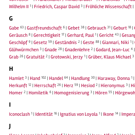
Wilhelm II
1
|
Friedrich, Caspar David
3
|
Fröhliche Wissenschaft
|
G
Gabe
63
|
Gastfreundschaft
6
|
Gebet
38
|
Gebrauch
31
|
Geburt
18
|
Geräusch
8
|
Gerechtigkeit
17
|
Gerhard, Paul
1
|
Gericht
43
|
Gesan
Geschöpf
9
|
Gesetz
59
|
Geständnis
2
|
Geste
88
|
Giannari, Niki
1
|
Glühwürmchen
3
|
Gnade
28
|
Gnadenlehre
2
|
Godard, Jean-Luc
4
Grab
26
|
Gratuität
2
|
Grotowski, Jerzy
1
|
Grüber, Klaus Michael
3
H
Hamlet
3
|
Hand
102
|
Handel
64
|
Handlung
30
|
Haraway, Donna
1
Herkunft
12
|
Herrschaft
26
|
Herz
59
|
Hesiod
2
|
Hieronymus
3
|
H
Homer
2
|
Homiletik
6
|
Homogenisierung
3
|
Hören
55
|
Hörgewoh
I
Iconoclash
1
|
Identität
16
|
Ignatius von Loyola
1
|
Ikone
14
|
Impera
J
1
1
2