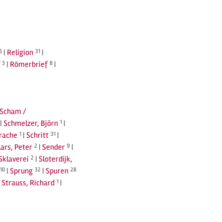
6
|
Religion
31
|
3
|
Römerbrief
8
|
Scham /
|
Schmelzer, Björn
1
|
prache
1
|
Schritt
31
|
lars, Peter
2
|
Sender
9
|
Sklaverei
2
|
Sloterdijk,
10
|
Sprung
32
|
Spuren
28
|
Strauss, Richard
1
|