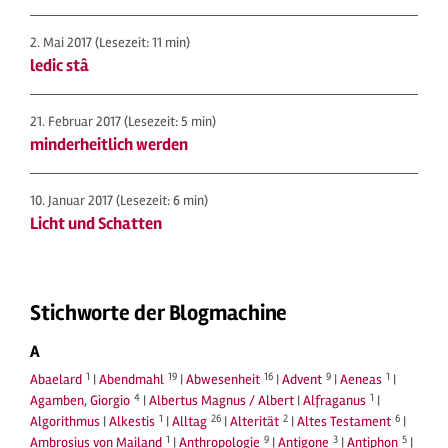
2. Mai 2017
(Lesezeit: 11 min)
ledic stâ
21. Februar 2017
(Lesezeit: 5 min)
minderheitlich werden
10. Januar 2017
(Lesezeit: 6 min)
Licht und Schatten
Stichworte der Blogmachine
A
1
19
16
9
1
Abaelard
|
Abendmahl
|
Abwesenheit
|
Advent
|
Aeneas
|
4
1
Agamben, Giorgio
|
Albertus Magnus / Albert
|
Alfraganus
|
1
26
2
6
Algorithmus
|
Alkestis
|
Alltag
|
Alterität
|
Altes Testament
|
1
9
3
5
Ambrosius von Mailand
|
Anthropologie
|
Antigone
|
Antiphon
|