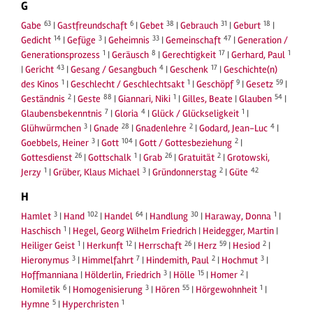
G
63
6
38
31
18
Gabe
|
Gastfreundschaft
|
Gebet
|
Gebrauch
|
Geburt
|
14
3
33
47
Gedicht
|
Gefüge
|
Geheimnis
|
Gemeinschaft
|
Generation /
1
8
17
1
Generationsprozess
|
Geräusch
|
Gerechtigkeit
|
Gerhard, Paul
43
4
17
|
Gericht
|
Gesang / Gesangbuch
|
Geschenk
|
Geschichte(n)
1
1
9
59
des Kinos
|
Geschlecht / Geschlechtsakt
|
Geschöpf
|
Gesetz
|
2
88
1
54
Geständnis
|
Geste
|
Giannari, Niki
|
Gilles, Beate
|
Glauben
|
7
4
1
Glaubensbekenntnis
|
Gloria
|
Glück / Glückseligkeit
|
3
28
2
4
Glühwürmchen
|
Gnade
|
Gnadenlehre
|
Godard, Jean-Luc
|
3
104
2
Goebbels, Heiner
|
Gott
|
Gott / Gottesbeziehung
|
26
1
26
2
Gottesdienst
|
Gottschalk
|
Grab
|
Gratuität
|
Grotowski,
1
3
2
42
Jerzy
|
Grüber, Klaus Michael
|
Gründonnerstag
|
Güte
H
3
102
64
30
1
Hamlet
|
Hand
|
Handel
|
Handlung
|
Haraway, Donna
|
1
Haschisch
|
Hegel, Georg Wilhelm Friedrich
|
Heidegger, Martin
|
1
12
26
59
2
Heiliger Geist
|
Herkunft
|
Herrschaft
|
Herz
|
Hesiod
|
3
7
2
3
Hieronymus
|
Himmelfahrt
|
Hindemith, Paul
|
Hochmut
|
3
15
2
Hoffmanniana
|
Hölderlin, Friedrich
|
Hölle
|
Homer
|
6
3
55
1
Homiletik
|
Homogenisierung
|
Hören
|
Hörgewohnheit
|
5
1
Hymne
|
Hyperchristen