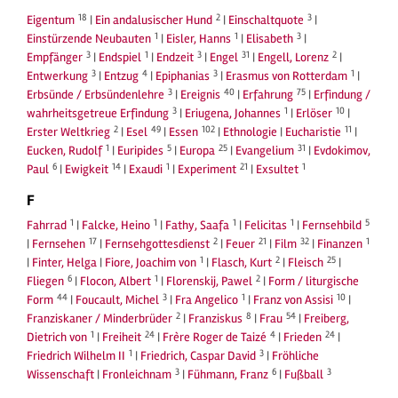
18
2
3
Eigentum
|
Ein andalusischer Hund
|
Einschaltquote
|
1
1
3
Einstürzende Neubauten
|
Eisler, Hanns
|
Elisabeth
|
3
1
3
31
2
Empfänger
|
Endspiel
|
Endzeit
|
Engel
|
Engell, Lorenz
|
3
4
3
1
Entwerkung
|
Entzug
|
Epiphanias
|
Erasmus von Rotterdam
|
3
40
75
Erbsünde / Erbsündenlehre
|
Ereignis
|
Erfahrung
|
Erfindung /
3
1
10
wahrheitsgetreue Erfindung
|
Eriugena, Johannes
|
Erlöser
|
2
49
102
11
Erster Weltkrieg
|
Esel
|
Essen
|
Ethnologie
|
Eucharistie
|
1
5
25
31
Eucken, Rudolf
|
Euripides
|
Europa
|
Evangelium
|
Evdokimov,
6
14
1
21
1
Paul
|
Ewigkeit
|
Exaudi
|
Experiment
|
Exsultet
F
1
1
1
1
5
Fahrrad
|
Falcke, Heino
|
Fathy, Saafa
|
Felicitas
|
Fernsehbild
17
2
21
32
1
|
Fernsehen
|
Fernsehgottesdienst
|
Feuer
|
Film
|
Finanzen
1
2
25
|
Finter, Helga
|
Fiore, Joachim von
|
Flasch, Kurt
|
Fleisch
|
6
1
2
Fliegen
|
Flocon, Albert
|
Florenskij, Pawel
|
Form / liturgische
44
3
1
10
Form
|
Foucault, Michel
|
Fra Angelico
|
Franz von Assisi
|
2
8
54
Franziskaner / Minderbrüder
|
Franziskus
|
Frau
|
Freiberg,
1
24
4
24
Dietrich von
|
Freiheit
|
Frère Roger de Taizé
|
Frieden
|
1
3
Friedrich Wilhelm II
|
Friedrich, Caspar David
|
Fröhliche
3
6
3
Wissenschaft
|
Fronleichnam
|
Fühmann, Franz
|
Fußball