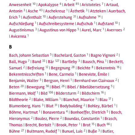
10
6
85
7
Anwesenheit
|
Apokalypse
|
Arbeit
|
Aristoteles
|
Artaud,
3
43
1
3
Antonin
|
Asche
|
Aschekreuz
|
Ästhetik
|
Atzteken
|
Auerbach,
5
10
31
14
Erich
|
Aufenthalt
|
Auferstehung
|
Aufnahme
|
1
1
10
Aufschließung
|
Aufschreibesysteme
|
Aufschub
|
Aufstand
|
3
5
1
2
Augustinismus
|
Augustinus von Hippo
|
Aurel, Marc
|
Averroes
1
|
Avicenna
B
5
1
2
Bach, Johann Sebastian
|
Bachelard, Gaston
|
Bagno Vignoni
|
7
33
127
3
1
Ball, Hugo
|
Band
|
Bär
|
Bartleby
|
Bausch, Pina
|
Beckett,
2
12
28
8
16
Samuel
|
Befreiung
|
Begegnung
|
Beichte
|
Bekenntnis
|
1
1
Bekenntnisschriften
|
Bene, Carmelo
|
Beneviste, Émile
|
5
1
2
Benjamin, Walter
|
Bergson, Henri
|
Bernhard von Clairvaux
|
20
56
26
5
Beten
|
Bewegung
|
Bibel
|
Bibel / Bibelübersetzung
|
1
106
2
16
Biermann, Wolf
|
Bild
|
Bildersturm
|
Bildschirm
|
2
1
1
17
Bildtheorie
|
Blake, William
|
Blanchot, Maurice
|
Blau
|
3
31
2
1
Blumenberg, Hans
|
Blut
|
Bodybuilding
|
Bohley, Bärbel
|
1
4
5
Böhme, Hartmut
|
Bonaventura
|
Bonhoeffer, DIetrich
|
Bosch,
2
2
1
Hieronymus
|
Boulez, Pierre
|
Boundas, Constantin
|
Brasch,
3
1
15
66
Thomas
|
Brecht, Bertolt
|
Brook, Peter
|
Brot
|
Buch
|
27
1
2
3
Bühne
|
Bultmann, Rudolf
|
Bunuel, Luis
|
Buße
|
Butler,