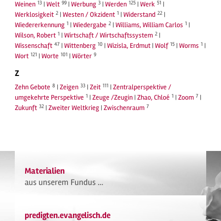
13
99
3
125
51
Weinen
|
Welt
|
Werbung
|
Werden
|
Werk
|
2
1
22
Werklosigkeit
|
Westen / Okzident
|
Widerstand
|
1
2
1
Wiedererkennung
|
Wiedergabe
|
Williams, William Carlos
|
1
2
Wilson, Robert
|
Wirtschaft / Wirtschaftssystem
|
47
10
15
1
Wissenschaft
|
Wittenberg
|
Wizisla, Erdmut
|
Wolf
|
Worms
|
121
101
9
Wort
|
Worte
|
Wörter
Z
8
33
111
Zehn Gebote
|
Zeigen
|
Zeit
|
Zentralperspektive /
1
1
7
umgekehrte Perspektive
|
Zeuge /Zeugin
|
Zhao, Chloé
|
Zoom
|
32
7
Zukunft
|
Zweiter Weltkrieg
|
Zwischenraum
Materialien
aus unserem Fundus …
predigten.evangelisch.de