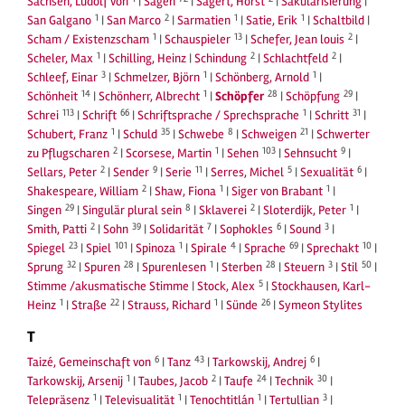
Sachsen, Ludolf von
|
Sagen
|
Sagert, Horst
|
Säkularisierung
|
1
2
1
1
San Galgano
|
San Marco
|
Sarmatien
|
Satie, Erik
|
Schaltbild
|
1
13
2
Scham / Existenzscham
|
Schauspieler
|
Schefer, Jean louis
|
1
2
2
Scheler, Max
|
Schilling, Heinz
|
Schindung
|
Schlachtfeld
|
3
1
1
Schleef, Einar
|
Schmelzer, Björn
|
Schönberg, Arnold
|
14
1
28
29
Schönheit
|
Schönherr, Albrecht
|
Schöpfer
|
Schöpfung
|
113
66
1
31
Schrei
|
Schrift
|
Schriftsprache / Sprechsprache
|
Schritt
|
1
35
8
21
Schubert, Franz
|
Schuld
|
Schwebe
|
Schweigen
|
Schwerter
2
1
103
9
zu Pflugscharen
|
Scorsese, Martin
|
Sehen
|
Sehnsucht
|
2
9
11
5
6
Sellars, Peter
|
Sender
|
Serie
|
Serres, Michel
|
Sexualität
|
2
1
1
Shakespeare, William
|
Shaw, Fiona
|
Siger von Brabant
|
29
8
2
1
Singen
|
Singulär plural sein
|
Sklaverei
|
Sloterdijk, Peter
|
2
39
7
6
3
Smith, Patti
|
Sohn
|
Solidarität
|
Sophokles
|
Sound
|
23
101
1
4
69
10
Spiegel
|
Spiel
|
Spinoza
|
Spirale
|
Sprache
|
Sprechakt
|
32
28
1
28
3
50
Sprung
|
Spuren
|
Spurenlesen
|
Sterben
|
Steuern
|
Stil
|
5
Stimme /akusmatische Stimme
|
Stock, Alex
|
Stockhausen, Karl-
1
22
1
26
Heinz
|
Straße
|
Strauss, Richard
|
Sünde
|
Symeon Stylites
T
6
43
6
Taizé, Gemeinschaft von
|
Tanz
|
Tarkowskij, Andrej
|
1
2
24
30
Tarkowskij, Arsenij
|
Taubes, Jacob
|
Taufe
|
Technik
|
1
1
1
3
Telepräsenz
|
Televisualität
|
Tenochtitlán
|
Tertullian
|