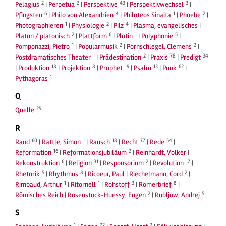
2
2
43
3
Pelagius
|
Perpetua
|
Perspektive
|
Perspektivwechsel
|
6
4
1
2
Pfingsten
|
Philo von Alexandrien
|
Philoteos Sinaita
|
Phoebe
|
1
2
4
Photographieren
|
Physiologie
|
Pilz
|
Plasma, evangelisches
|
2
6
1
5
Platon / platonisch
|
Plattform
|
Plotin
|
Polyphonie
|
1
2
2
Pomponazzi, Pietro
|
Popularmusik
|
Pornschlegel, Clemens
|
1
2
78
34
Postdramatisches Theater
|
Prädestination
|
Praxis
|
Predigt
18
8
19
13
62
|
Produktion
|
Projektion
|
Prophet
|
Psalm
|
Punk
|
1
Pythagoras
Q
25
Quelle
R
60
1
18
77
54
Rand
|
Rattle, Simon
|
Rausch
|
Recht
|
Rede
|
16
2
Reformation
|
Reformationsjubiläum
|
Reinhardt, Volker
|
6
31
2
17
Rekonstruktion
|
Religion
|
Responsorium
|
Revolution
|
5
8
2
Rhetorik
|
Rhythmus
|
Ricoeur, Paul
|
Riechelmann, Cord
|
1
1
3
8
Rimbaud, Arthur
|
Ritornell
|
Rohstoff
|
Römerbrief
|
2
5
Römisches Reich
|
Rosenstock-Huessy, Eugen
|
Rubljow, Andrej
S
1
72
2