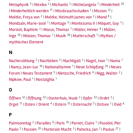
5
2
2
1
20
Metaphysik
|
Mexiko
|
Michaelis
|
Michelangelo
|
Minderheit
17
1
12
|
Minderheitlich werden
|
Missbrauchsstudien
|
Mission
|
2
2
8
Moltke, Freya von
|
Moltke, Helmuth James von
|
Mond
|
1
5
1
Mondzain, Marie-José
|
Montage
|
Montezuma II
|
Môquet, Guy
|
2
1
8
Morizot, Baptiste
|
Morus, Thomas
|
Müller, Heiner
|
Müller,
10
1
39
1
Inge
|
Münzer, Thomas
|
Musik
|
Mutterschaft
|
Mythos /
mythisches Element
N
2
5
2
1
1
Nacherzählung
|
Nachleben
|
Nachtigall
|
Nagel, Ivan
|
Nama
16
1
24
|
Nancy, Jean-Luc
|
Nationalhymne
|
Neue Schöpfung
|
Neues
5
4
2
Forum
|
Neues Testament
|
Nietzsche, Friedrich
|
Nigg, Walter
|
1
1
Nipkow, Paul
|
Nostalghia
O
32
33
2
53
3
Öffnen
|
Öffnung
|
Oosterhuis, Huub
|
Opfer
|
Ordet
|
11
4
15
5
1
6
Orgel
|
Osten / Orient
|
Ostern
|
Osternacht
|
Ostsee
|
Ovid
P
2
9
18
1
Palmsonntag
|
Paradies
|
Paris
|
Parnet, Claire
|
Pasolini, Pier
5
20
3
2
27
Paolo
|
Passion
|
Pastorale Macht
|
Patocka, Jan
|
Paulus
|