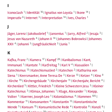
I
1
16
1
14
Iconoclash
|
Identität
|
Ignatius von Loyola
|
Ikone
|
6
3
14
1
Imperativ
|
Internet
|
Interpretation
|
Ives, Charles
J
1
1
2
3
Jäger, Lorenz
|
Jakobusbrief
|
Jansenius
|
Jarry, Alfred
|
Jesaja
|
4
14
Jesus von Nazareth
|
Johann II
|
Johannes Bobrowksi
|
Johannes
4
3
3
1
XXII
|
Johanni
|
Jungfräulichkeit
|
Junia
K
2
17
28
Kafka, Franz
|
Kamera
|
Kampf
|
Kanibalismus
|
Kant,
1
3
5
4
1
Immanuel
|
Kantate
|
Karfreitag
|
Karl V
|
Kasualien
|
13
2
2
Katechismus
|
Katechismuslied
|
Katechon
|
Katharina von
1
3
13
4
9
Siena
|
Keersmaeker, Anne Teresa De
|
Kerze
|
Ketzer
|
Kino
79
1
11
4
|
Kirche
|
Kirchengebäude
|
Kirchenjahr
|
Kirchenjahr, Bericht
|
5
5
3
Kirchenlied
|
Kittler, Friedrich
|
Kleine Schwestern Jesu
|
Kleiner
3
1
1
Katechismus
|
Klimax, Johannes
|
Kluge, Alexander
|
Koepp,
1
1
4
105
Volker
|
Koerner, Joseph Leo
|
Kolonialismus
|
Kommen
|
11
4
13
Kommentar
|
Konsonanten
|
Konstantin
|
Konstantinische
5
15
4
8
6
Wende
|
Konsum
|
Konsumistische Rede
|
Kontrolle
|
Konzil
|
4
59
1
1
3