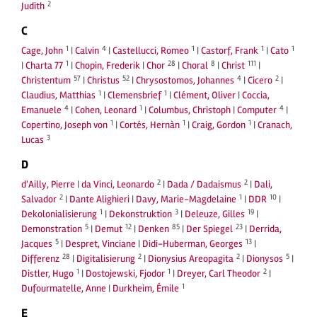
2
Judith
C
1
4
1
1
1
Cage, John
|
Calvin
|
Castellucci, Romeo
|
Castorf, Frank
|
Cato
1
28
8
111
|
Charta 77
|
Chopin, Frederik
|
Chor
|
Choral
|
Christ
|
57
52
4
2
Christentum
|
Christus
|
Chrysostomos, Johannes
|
Cicero
|
1
1
Claudius, Matthias
|
Clemensbrief
|
Clément, Oliver
|
Coccia,
4
1
4
Emanuele
|
Cohen, Leonard
|
Columbus, Christoph
|
Computer
|
1
1
1
Copertino, Joseph von
|
Cortés, Hernàn
|
Craig, Gordon
|
Cranach,
3
Lucas
D
2
2
d'Ailly, Pierre
|
da Vinci, Leonardo
|
Dada / Dadaismus
|
Dali,
2
1
10
Salvador
|
Dante Alighieri
|
Davy, Marie-Magdelaine
|
DDR
|
1
3
19
Dekolonialisierung
|
Dekonstruktion
|
Deleuze, Gilles
|
5
12
85
23
Demonstration
|
Demut
|
Denken
|
Der Spiegel
|
Derrida,
5
13
Jacques
|
Despret, Vinciane
|
Didi-Huberman, Georges
|
28
2
2
5
Differenz
|
Digitalisierung
|
Dionysius Areopagita
|
Dionysos
|
1
1
2
Distler, Hugo
|
Dostojewski, Fjodor
|
Dreyer, Carl Theodor
|
1
Dufourmatelle, Anne
|
Durkheim, Émile
E