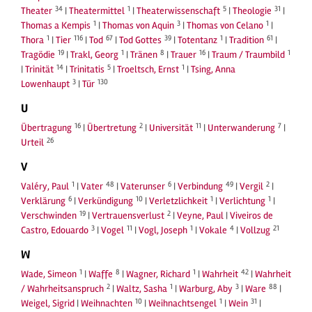
34
1
5
31
Theater
|
Theatermittel
|
Theaterwissenschaft
|
Theologie
|
1
3
1
Thomas a Kempis
|
Thomas von Aquin
|
Thomas von Celano
|
1
116
67
39
1
61
Thora
|
Tier
|
Tod
|
Tod Gottes
|
Totentanz
|
Tradition
|
19
1
8
16
1
Tragödie
|
Trakl, Georg
|
Tränen
|
Trauer
|
Traum / Traumbild
14
5
1
|
Trinität
|
Trinitatis
|
Troeltsch, Ernst
|
Tsing, Anna
3
130
Lowenhaupt
|
Tür
U
16
2
11
7
Übertragung
|
Übertretung
|
Universität
|
Unterwanderung
|
26
Urteil
V
1
48
6
49
2
Valéry, Paul
|
Vater
|
Vaterunser
|
Verbindung
|
Vergil
|
6
10
1
1
Verklärung
|
Verkündigung
|
Verletzlichkeit
|
Verlichtung
|
19
2
Verschwinden
|
Vertrauensverlust
|
Veyne, Paul
|
Viveiros de
3
11
1
4
21
Castro, Edouardo
|
Vogel
|
Vogl, Joseph
|
Vokale
|
Vollzug
W
1
8
1
42
Wade, Simeon
|
Waffe
|
Wagner, Richard
|
Wahrheit
|
Wahrheit
2
1
3
88
/ Wahrheitsanspruch
|
Waltz, Sasha
|
Warburg, Aby
|
Ware
|
10
1
31
Weigel, Sigrid
|
Weihnachten
|
Weihnachtsengel
|
Wein
|