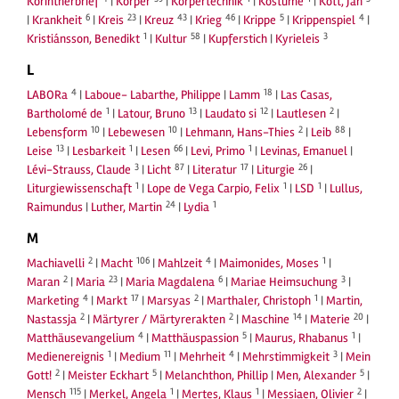
Korintherbrief
|
Körper
|
Körpertechnik
|
Kostüme
|
Kott, Jan
6
23
43
46
5
4
|
Krankheit
|
Kreis
|
Kreuz
|
Krieg
|
Krippe
|
Krippenspiel
|
1
58
3
Kristiánsson, Benedikt
|
Kultur
|
Kupferstich
|
Kyrieleis
L
4
18
LABORa
|
Laboue- Labarthe, Philippe
|
Lamm
|
Las Casas,
1
13
12
2
Bartholomé de
|
Latour, Bruno
|
Laudato si
|
Lautlesen
|
10
10
2
88
Lebensform
|
Lebewesen
|
Lehmann, Hans-Thies
|
Leib
|
13
1
66
1
Leise
|
Lesbarkeit
|
Lesen
|
Levi, Primo
|
Levinas, Emanuel
|
3
87
17
26
Lévi-Strauss, Claude
|
Licht
|
Literatur
|
Liturgie
|
1
1
1
Liturgiewissenschaft
|
Lope de Vega Carpio, Felix
|
LSD
|
Lullus,
24
1
Raimundus
|
Luther, Martin
|
Lydia
M
2
106
4
1
Machiavelli
|
Macht
|
Mahlzeit
|
Maimonides, Moses
|
2
23
6
3
Maran
|
Maria
|
Maria Magdalena
|
Mariae Heimsuchung
|
4
17
2
1
Marketing
|
Markt
|
Marsyas
|
Marthaler, Christoph
|
Martin,
2
2
14
20
Nastassja
|
Märtyrer / Märtyrerakten
|
Maschine
|
Materie
|
4
5
1
Matthäusevangelium
|
Matthäuspassion
|
Maurus, Rhabanus
|
1
11
4
3
Medienereignis
|
Medium
|
Mehrheit
|
Mehrstimmigkeit
|
Mein
2
5
5
Gott!
|
Meister Eckhart
|
Melanchthon, Phillip
|
Men, Alexander
|
115
1
1
2
Mensch
|
Merkel, Angela
|
Mertes, Klaus
|
Messiaen, Olivier
|