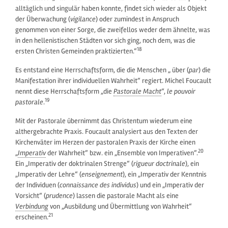
alltäglich und singulär haben konnte, findet sich wieder als Objekt
der Überwachung (
vigilance
) oder zumindest in Anspruch
genommen von einer Sorge, die zweifellos weder dem ähnelte, was
in den hellenistischen Städten vor sich ging, noch dem, was die
18
ersten Christen Gemeinden praktizierten.“
Es entstand eine Herrschaftsform, die die Menschen „ über (
par
) die
Manifestation ihrer individuellen Wahrheit“ regiert. Michel Foucault
nennt diese Herrschaftsform „die
Pastorale Macht
“,
le pouvoir
19
pastorale
.
Mit der Pastorale übernimmt das Christentum wiederum eine
althergebrachte Praxis. Foucault analysiert aus den Texten der
Kirchenväter im Herzen der pastoralen Praxis der Kirche einen
20
„
Imperativ
der Wahrheit“ bzw. ein „Ensemble von Imperativen“.
Ein „Imperativ der doktrinalen Strenge“ (
rigueur doctrinale
), ein
„Imperativ der Lehre“ (
enseignement
), ein „Imperativ der Kenntnis
der Individuen (
connaissance des individus
) und ein „Imperativ der
Vorsicht“ (
prudence
) lassen die pastorale Macht als eine
Verbindung
von „Ausbildung und Übermittlung von Wahrheit“
21
erscheinen.