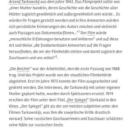
Arsenij Tarkowskij
aus dem Jahre 1942. Das Filmprojekt sollte von
„einer Mutter handeln, deren Geschichte wie die Geschichte aller
Mütter zugleich gewöhnlich und außergewöhnlich sein würde… Es
würden ihr Fragen gestellt werden und in ihre Antworten würden
sich persönliche Erinnerungen des Autors mischen und vielleicht
1
auch Passagen aus Dokumentarfilmen…“
Der
Film
würde
„menschliche Erfahrungen benutzen und imitieren“ und auf diese
Art und Weise „die fundamentalen Antworten auf die Fragen
herausfinden, die wir der Filmheldin stellen und damit zugleich den
2
Zuschauern und uns selbst“
.
„Die
Beichte
“ war der Arbeitstitel, den die erste Fassung von 1968
trug. Und das Projekt wurde von der staatlichen Filmbehörde
abgelehnt. Erst im Jahre 1973 konnte der Film ausgearbeitet und
gedreht werden. Die Interviews, die Tarkowskij mit seiner eigenen
Mutter geplant hatte, wurden durch Spielszenen ersetzt. 1974
erschien der Film unter dem Titel „
Der Spiegel
“ (
Serkalo
) in den
Kinos. „Der Spiegel“ gilt als der am meisten subjektive unter den
Filmen Tarkowskijs, was ihm die sowjetische Kritik drastisch
vorwarf. Seine russischen Zuschauerinnen und Zuschauer schätzten
seine Nähe zur russischen Seele.