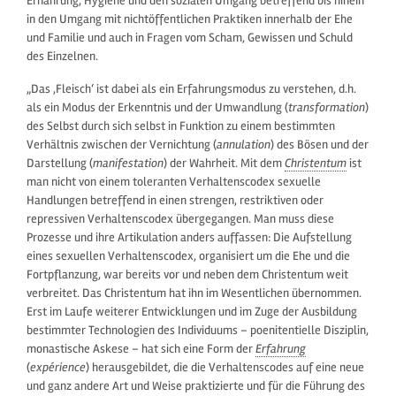
Ernährung, Hygiene und den sozialen Umgang betreffend bis hinein
in den Umgang mit nichtöffentlichen Praktiken innerhalb der Ehe
und Familie und auch in Fragen vom Scham, Gewissen und Schuld
des Einzelnen.
„Das ‚Fleisch‘ ist dabei als ein Erfahrungsmodus zu verstehen, d.h.
als ein Modus der Erkenntnis und der Umwandlung (
transformation
)
des Selbst durch sich selbst in Funktion zu einem bestimmten
Verhältnis zwischen der Vernichtung (
annulation
) des Bösen und der
Darstellung (
manifestation
) der Wahrheit. Mit dem
Christentum
ist
man nicht von einem toleranten Verhaltenscodex sexuelle
Handlungen betreffend in einen strengen, restriktiven oder
repressiven Verhaltenscodex übergegangen. Man muss diese
Prozesse und ihre Artikulation anders auffassen: Die Aufstellung
eines sexuellen Verhaltenscodex, organisiert um die Ehe und die
Fortpflanzung, war bereits vor und neben dem Christentum weit
verbreitet. Das Christentum hat ihn im Wesentlichen übernommen.
Erst im Laufe weiterer Entwicklungen und im Zuge der Ausbildung
bestimmter Technologien des Individuums – poenitentielle Disziplin,
monastische Askese – hat sich eine Form der
Erfahrung
(
expérience
) herausgebildet, die die Verhaltenscodes auf eine neue
und ganz andere Art und Weise praktizierte und für die Führung des