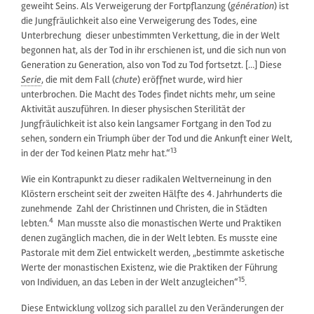
geweiht Seins. Als Verweigerung der Fortpflanzung (
génération
) ist
die Jungfräulichkeit also eine Verweigerung des Todes, eine
Unterbrechung dieser unbestimmten Verkettung, die in der Welt
begonnen hat, als der Tod in ihr erschienen ist, und die sich nun von
Generation zu Generation, also von Tod zu Tod fortsetzt. […] Diese
Serie
, die mit dem Fall (
chute
) eröffnet wurde, wird hier
unterbrochen. Die Macht des Todes findet nichts mehr, um seine
Aktivität auszuführen. In dieser physischen Sterilität der
Jungfräulichkeit ist also kein langsamer Fortgang in den Tod zu
sehen, sondern ein Triumph über der Tod und die Ankunft einer Welt,
13
in der der Tod keinen Platz mehr hat.“
Wie ein Kontrapunkt zu dieser radikalen Weltverneinung in den
Klöstern erscheint seit der zweiten Hälfte des 4. Jahrhunderts die
zunehmende Zahl der Christinnen und Christen, die in Städten
4
lebten.
Man musste also die monastischen Werte und Praktiken
denen zugänglich machen, die in der Welt lebten. Es musste eine
Pastorale mit dem Ziel entwickelt werden, „bestimmte asketische
Werte der monastischen Existenz, wie die Praktiken der Führung
15
von Individuen, an das Leben in der Welt anzugleichen“
.
Diese Entwicklung vollzog sich parallel zu den Veränderungen der