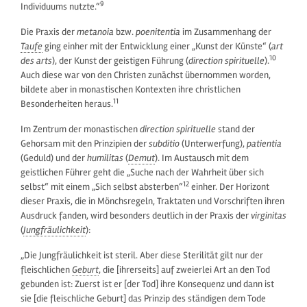
9
Individuums nutzte.“
Die Praxis der
metanoia
bzw.
poenitentia
im Zusammenhang der
Taufe
ging einher mit der Entwicklung einer „Kunst der Künste“ (
art
10
des arts
), der Kunst der geistigen Führung (
direction spirituelle
).
Auch diese war von den Christen zunächst übernommen worden,
bildete aber in monastischen Kontexten ihre christlichen
11
Besonderheiten heraus.
Im Zentrum der monastischen
direction spirituelle
stand der
Gehorsam mit den Prinzipien der
subditio
(Unterwerfung),
patientia
(Geduld) und der
humilitas
(
Demut
). Im Austausch mit dem
geistlichen Führer geht die „Suche nach der Wahrheit über sich
12
selbst“ mit einem „Sich selbst absterben“
einher. Der Horizont
dieser Praxis, die in Mönchsregeln, Traktaten und Vorschriften ihren
Ausdruck fanden, wird besonders deutlich in der Praxis der
virginitas
(
Jungfräulichkeit
):
„Die Jungfräulichkeit ist steril. Aber diese Sterilität gilt nur der
fleischlichen
Geburt
, die [ihrerseits] auf zweierlei Art an den Tod
gebunden ist: Zuerst ist er [der Tod] ihre Konsequenz und dann ist
sie [die fleischliche Geburt] das Prinzip des ständigen dem Tode