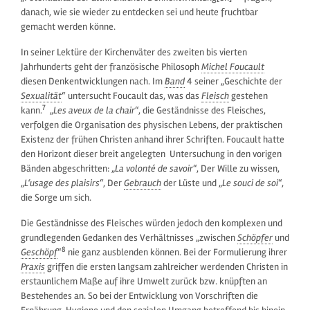
danach, wie sie wieder zu entdecken sei und heute fruchtbar
gemacht werden könne.
In seiner Lektüre der Kirchenväter des zweiten bis vierten
Jahrhunderts geht der französische Philosoph
Michel Foucault
diesen Denkentwicklungen nach. Im
Band
4 seiner „Geschichte der
Sexualität
“ untersucht Foucault das, was das
Fleisch
gestehen
7
kann.
„
Les aveux de la chair
“, die Geständnisse des Fleisches,
verfolgen die Organisation des physischen Lebens, der praktischen
Existenz der frühen Christen anhand ihrer Schriften. Foucault hatte
den Horizont dieser breit angelegten Untersuchung in den vorigen
Bänden abgeschritten: „
La volonté de savoir
“, Der Wille zu wissen,
„
L‘usage des plaisirs
“, Der
Gebrauch
der Lüste und „
Le souci de soi
“,
die Sorge um sich.
Die Geständnisse des Fleisches würden jedoch den komplexen und
grundlegenden Gedanken des Verhältnisses „zwischen
Schöpfer
und
8
Geschöpf
“
nie ganz ausblenden können. Bei der Formulierung ihrer
Praxis
griffen die ersten langsam zahlreicher werdenden Christen in
erstaunlichem Maße auf ihre Umwelt zurück bzw. knüpften an
Bestehendes an. So bei der Entwicklung von Vorschriften die