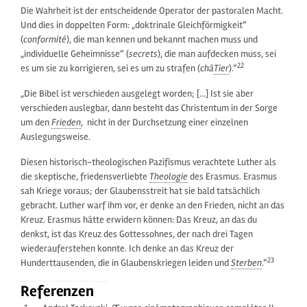
Die Wahrheit ist der entscheidende Operator der pastoralen Macht.
Und dies in doppelten Form: „doktrinale Gleichförmigkeit“
(
conformité
), die man kennen und bekannt machen muss und
„individuelle Geheimnisse“ (
secrets
), die man aufdecken muss, sei
22
es um sie zu korrigieren, sei es um zu strafen (
châ
Tier
).“
„Die Bibel ist verschieden ausgelegt worden; […] Ist sie aber
verschieden auslegbar, dann besteht das Christentum in der Sorge
um den
Frieden
, nicht in der Durchsetzung einer einzelnen
Auslegungsweise.
Diesen historisch-theologischen Pazifismus verachtete Luther als
die skeptische, friedensverliebte
Theologie
des Erasmus. Erasmus
sah Kriege voraus; der Glaubensstreit hat sie bald tatsächlich
gebracht. Luther warf ihm vor, er denke an den Frieden, nicht an das
Kreuz. Erasmus hätte erwidern können: Das Kreuz, an das du
denkst, ist das Kreuz des Gottessohnes, der nach drei Tagen
wiederauferstehen konnte. Ich denke an das Kreuz der
23
Hunderttausenden, die in Glaubenskriegen leiden und
Sterben
.“
Referenzen