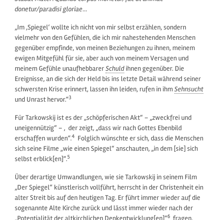
donetur/paradisi gloriae
…
„Im ‚Spiegel‘ wollte ich nicht von mir selbst erzählen, sondern
vielmehr von den Gefühlen, die ich mir nahestehenden Menschen
gegenüber empfinde, von meinen Beziehungen zu ihnen, meinem
ewigen Mitgefühl für sie, aber auch von meinem Versagen und
meinem Gefühle unaufhebbarer
Schuld
ihnen gegenüber. Die
Ereignisse, an die sich der Held bis ins letzte Detail während seiner
schwersten Krise erinnert, lassen ihn leiden, rufen in ihm
Sehnsucht
3
und Unrast hervor.“
Für Tarkowskij ist es der „schöpferischen Akt“ – „zweckfrei und
uneigennützig“ – , der zeigt, „dass wir nach Gottes Ebenbild
4
erschaffen wurden“.
Folglich wünschte er sich, dass die Menschen
sich seine Filme „wie einen Spiegel“ anschauten, „in dem [sie] sich
5
selbst erblick[en]“.
Über derartige Umwandlungen, wie sie Tarkowskij in seinem Film
„Der Spiegel“ künstlerisch vollführt, herrscht in der Christenheit ein
alter Streit bis auf den heutigen Tag. Er führt immer wieder auf die
sogenannte Alte Kirche zurück und lässt immer wieder nach der
6
„Potentialität der altkirchlichen Denkentwicklung[en]“
fragen,