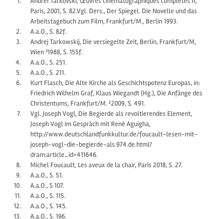
AndreI Tarkovski, Œuvres cinématographiques complètes II,
Paris, 2001, S. 82.Vgl. Ders., Der Spiegel. Die Novelle und das
Arbeitstagebuch zum Film, Frankfurt/M., Berlin 1993.
A.a.O., S. 82f.
Andrej Tarkowskij, Die versiegelte Zeit, Berlin, Frankfurt/M,
Wien ³1988, S. 155f.
A.a.O., S. 251.
A.a.O., S. 211.
Kurt Flasch, Die Alte Kirche als Geschichtspotenz Europas, in:
Friedrich Wilhelm Graf, Klaus Wiegandt (Hg.), Die Anfänge des
Christentums, Frankfurt/M. ²2009, S. 491.
Vgl. Joseph Vogl, Die Begierde als revoltierendes Element,
Joseph Vogl im Gespräch mit René Aguigha,
http://www.deutschlandfunkkultur.de/foucault-lesen-mit-
joseph-vogl-die-begierde-als.974.de.html?
dram:article_id=411646.
Michel Foucault, Les aveux de la chair, Paris 2018, S. 27.
A.a.O., S. 51.
A.a.O., S 107.
A.a.O., S. 115.
A.a.O., S. 145.
A.a.O., S. 196.