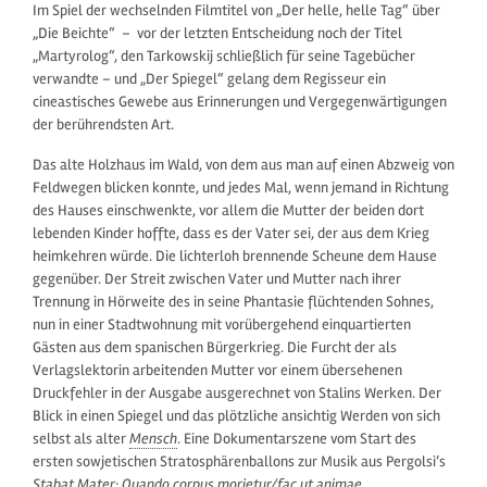
Im Spiel der wechselnden Filmtitel von „Der helle, helle Tag“ über
„Die Beichte“ – vor der letzten Entscheidung noch der Titel
„Martyrolog“, den Tarkowskij schließlich für seine Tagebücher
verwandte – und „Der Spiegel“ gelang dem Regisseur ein
cineastisches Gewebe aus Erinnerungen und Vergegenwärtigungen
der berührendsten Art.
Das alte Holzhaus im Wald, von dem aus man auf einen Abzweig von
Feldwegen blicken konnte, und jedes Mal, wenn jemand in Richtung
des Hauses einschwenkte, vor allem die Mutter der beiden dort
lebenden Kinder hoffte, dass es der Vater sei, der aus dem Krieg
heimkehren würde. Die lichterloh brennende Scheune dem Hause
gegenüber. Der Streit zwischen Vater und Mutter nach ihrer
Trennung in Hörweite des in seine Phantasie flüchtenden Sohnes,
nun in einer Stadtwohnung mit vorübergehend einquartierten
Gästen aus dem spanischen Bürgerkrieg. Die Furcht der als
Verlagslektorin arbeitenden Mutter vor einem übersehenen
Druckfehler in der Ausgabe ausgerechnet von Stalins Werken. Der
Blick in einen Spiegel und das plötzliche ansichtig Werden von sich
selbst als alter
Mensch
. Eine Dokumentarszene vom Start des
ersten sowjetischen Stratosphärenballons zur Musik aus Pergolsi‘s
Stabat Mater
:
Quando corpus morietur/fac ut animae