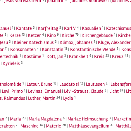
|
Jesus von Nazareth
|
Johann II
|
Johannes Bobrowksi
|
Johannes 
anuel
1
|
Kantate
3
|
Karfreitag
5
|
Karl V
4
|
Kasualien
1
|
Katechismu
De
3
|
Kerze
13
|
Ketzer
4
|
Kino
9
|
Kirche
79
|
Kirchengebäude
1
|
Kirche
Jesu
3
|
Kleiner Katechismus
3
|
Klimax, Johannes
1
|
Kluge, Alexander
ar
11
|
Konsonanten
4
|
Konstantin
13
|
Konstantinische Wende
5
|
Kon
ertechnik
1
|
Kostüme
1
|
Kott, Jan
3
|
Krankheit
6
|
Kreis
23
|
Kreuz
43
|
Kyrieleis
3
rtholomé de
1
|
Latour, Bruno
13
|
Laudato si
12
|
Lautlesen
2
|
Lebensfo
|
Levi, Primo
1
|
Levinas, Emanuel
|
Lévi-Strauss, Claude
3
|
Licht
87
|
Li
us, Raimundus
|
Luther, Martin
24
|
Lydia
1
an
2
|
Maria
23
|
Maria Magdalena
6
|
Mariae Heimsuchung
3
|
Marketi
rerakten
2
|
Maschine
14
|
Materie
20
|
Matthäusevangelium
4
|
Matthäu