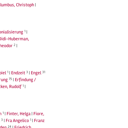
lumbus, Christoph
|
nialisierung
1
|
Didi-Huberman,
Theodor
2
|
piel
1
|
Endzeit
3
|
Engel
31
rung
75
|
Erfindung /
ken, Rudolf
1
|
n
1
|
Finter, Helga
|
Fiore,
3
|
Fra Angelico
1
|
Franz
eden
24
|
Friedrich