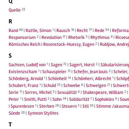
Q
Quelle
25
R
Rand
60
|
Rattle, Simon
1
|
Rausch
18
|
Recht
77
|
Rede
54
|
Reforma
Responsorium
2
|
Revolution
17
|
Rhetorik
5
|
Rhythmus
8
|
Ricoeur
Römisches Reich
|
Rosenstock-Huessy, Eugen
2
|
Rubljow, Andre
S
Sachsen, Ludolf von
1
|
Sagen
72
|
Sagert, Horst
2
|
Säkularisierun
Existenzscham
1
|
Schauspieler
13
|
Schefer, Jean louis
2
|
Scheler
Schönberg, Arnold
1
|
Schönheit
14
|
Schönherr, Albrecht
1
|
Schöp
Schubert, Franz
1
|
Schuld
35
|
Schwebe
8
|
Schweigen
21
|
Schwerte
Serie
11
|
Serres, Michel
5
|
Sexualität
6
|
Shakespeare, William
2
|
Peter
1
|
Smith, Patti
2
|
Sohn
39
|
Solidarität
7
|
Sophokles
6
|
Soun
|
Spurenlesen
1
|
Sterben
28
|
Steuern
3
|
Stil
50
|
Stimme /akusma
Sünde
26
|
Symeon Stylites
T