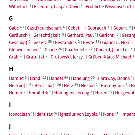
Wilhelm II
1
|
Friedrich, Caspar David
3
|
Fröhliche Wissenschaft
|
G
Gabe
63
|
Gastfreundschaft
6
|
Gebet
38
|
Gebrauch
31
|
Geburt
18
|
Geräusch
8
|
Gerechtigkeit
17
|
Gerhard, Paul
1
|
Gericht
43
|
Gesan
Geschöpf
9
|
Gesetz
59
|
Geständnis
2
|
Geste
88
|
Giannari, Niki
1
|
Glühwürmchen
3
|
Gnade
28
|
Gnadenlehre
2
|
Godard, Jean-Luc
4
Grab
26
|
Gratuität
2
|
Grotowski, Jerzy
1
|
Grüber, Klaus Michael
3
H
Hamlet
3
|
Hand
102
|
Handel
64
|
Handlung
30
|
Haraway, Donna
1
Herkunft
12
|
Herrschaft
26
|
Herz
59
|
Hesiod
2
|
Hieronymus
3
|
H
Homer
2
|
Homiletik
6
|
Homogenisierung
3
|
Hören
55
|
Hörgewoh
I
Iconoclash
1
|
Identität
16
|
Ignatius von Loyola
1
|
Ikone
14
|
Impera
J
1
1
2