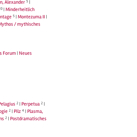
n, Alexander
5
|
20
|
Minderheitlich
ntage
5
|
Montezuma II
|
Mythos / mythisches
s Forum
|
Neues
Pelagius
2
|
Perpetua
2
|
ogie
2
|
Pilz
4
|
Plasma,
ns
2
|
Postdramatisches