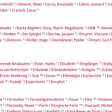
nsbrief
1
|
Clément, Oliver
|
Coccia, Emanuele
4
|
Cohen, Leonard
1
|
Co
ordon
1
|
Cranach, Lucas
3
Salvador
2
|
Dante Alighieri
|
Davy, Marie-Magdelaine
1
|
DDR
10
|
Dekolo
2
|
Denken
85
|
Der Spiegel
23
|
Derrida, Jacques
5
|
Despret, Vinciane
|
a
2
|
Dionysos
5
|
Distler, Hugo
1
|
Dostojewski, Fjodor
1
|
Dreyer, Carl 
ürzende Neubauten
1
|
Eisler, Hanns
1
|
Elisabeth
3
|
Empfänger
3
|
Ends
us von Rotterdam
1
|
Erbsünde / Erbsündenlehre
3
|
Ereignis
40
|
Erfah
Erster Weltkrieg
2
|
Esel
49
|
Essen
102
|
Ethnologie
|
Eucharistie
11
|
Euc
eit
14
|
Exaudi
1
|
Experiment
21
|
Exsultet
1
ld
5
|
Fernsehen
17
|
Fernsehgottesdienst
2
|
Feuer
21
|
Film
32
|
Finanze
rt
1
|
Florenskij, Pawel
2
|
Form / liturgische Form
44
|
Foucault, Michel
54
|
Freiberg, Dietrich von
1
|
Freiheit
24
|
Frère Roger de Taizé
4
|
Fri