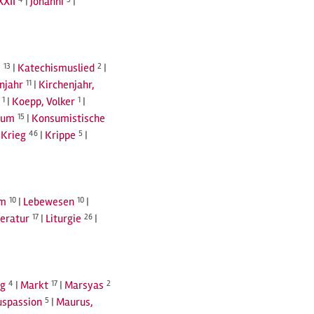
XXII
|
Johanni
|
s
13
|
Katechismuslied
2
|
njahr
11
|
Kirchenjahr,
1
|
Koepp, Volker
1
|
sum
15
|
Konsumistische
|
Krieg
46
|
Krippe
5
|
rm
10
|
Lebewesen
10
|
teratur
17
|
Liturgie
26
|
ng
4
|
Markt
17
|
Marsyas
2
spassion
5
|
Maurus,