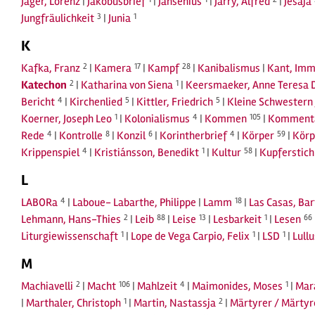
Jäger, Lorenz
|
Jakobusbrief
|
Jansenius
|
Jarry, Alfred
|
Jesaja
Jungfräulichkeit
3
|
Junia
1
K
Kafka, Franz
2
|
Kamera
17
|
Kampf
28
|
Kanibalismus
|
Kant, Imm
Katechon
2
|
Katharina von Siena
1
|
Keersmaeker, Anne Teresa 
Bericht
4
|
Kirchenlied
5
|
Kittler, Friedrich
5
|
Kleine Schwestern 
Koerner, Joseph Leo
1
|
Kolonialismus
4
|
Kommen
105
|
Komment
Rede
4
|
Kontrolle
8
|
Konzil
6
|
Korintherbrief
4
|
Körper
59
|
Körp
Krippenspiel
4
|
Kristiánsson, Benedikt
1
|
Kultur
58
|
Kupferstich
L
LABORa
4
|
Laboue- Labarthe, Philippe
|
Lamm
18
|
Las Casas, Ba
Lehmann, Hans-Thies
2
|
Leib
88
|
Leise
13
|
Lesbarkeit
1
|
Lesen
66
Liturgiewissenschaft
1
|
Lope de Vega Carpio, Felix
1
|
LSD
1
|
Lull
M
Machiavelli
2
|
Macht
106
|
Mahlzeit
4
|
Maimonides, Moses
1
|
Mar
|
Marthaler, Christoph
1
|
Martin, Nastassja
2
|
Märtyrer / Märty