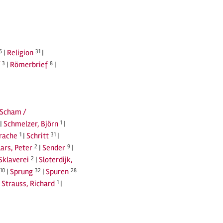
6
|
Religion
31
|
3
|
Römerbrief
8
|
Scham /
|
Schmelzer, Björn
1
|
prache
1
|
Schritt
31
|
lars, Peter
2
|
Sender
9
|
Sklaverei
2
|
Sloterdijk,
10
|
Sprung
32
|
Spuren
28
|
Strauss, Richard
1
|