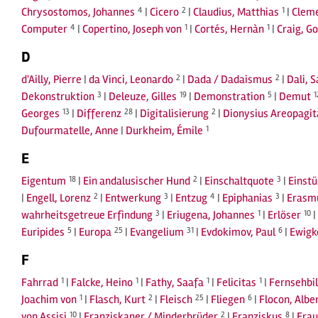
Chrysostomos, Johannes
4
|
Cicero
2
|
Claudius, Matthias
1
|
Cleme
Computer
4
|
Copertino, Joseph von
1
|
Cortés, Hernàn
1
|
Craig, G
D
d'Ailly, Pierre
|
da Vinci, Leonardo
2
|
Dada / Dadaismus
2
|
Dali, 
Dekonstruktion
3
|
Deleuze, Gilles
19
|
Demonstration
5
|
Demut
1
Georges
13
|
Differenz
28
|
Digitalisierung
2
|
Dionysius Areopagit
Dufourmatelle, Anne
|
Durkheim, Émile
1
E
Eigentum
18
|
Ein andalusischer Hund
2
|
Einschaltquote
3
|
Einst
|
Engell, Lorenz
2
|
Entwerkung
3
|
Entzug
4
|
Epiphanias
3
|
Erasm
wahrheitsgetreue Erfindung
3
|
Eriugena, Johannes
1
|
Erlöser
10
|
Euripides
5
|
Europa
25
|
Evangelium
31
|
Evdokimov, Paul
6
|
Ewigk
F
Fahrrad
1
|
Falcke, Heino
1
|
Fathy, Saafa
1
|
Felicitas
1
|
Fernsehbi
Joachim von
1
|
Flasch, Kurt
2
|
Fleisch
25
|
Fliegen
6
|
Flocon, Albe
von Assisi
10
|
Franziskaner / Minderbrüder
2
|
Franziskus
8
|
Frau