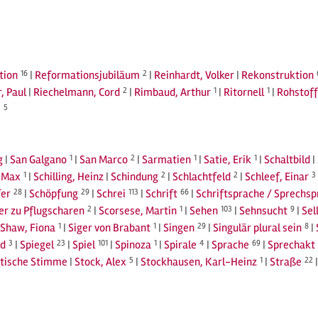
tion
16
|
Reformationsjubiläum
2
|
Reinhardt, Volker
|
Rekonstruktion
, Paul
|
Riechelmann, Cord
2
|
Rimbaud, Arthur
1
|
Ritornell
1
|
Rohstoff
j
5
g
|
San Galgano
1
|
San Marco
2
|
Sarmatien
1
|
Satie, Erik
1
|
Schaltbild
|
, Max
1
|
Schilling, Heinz
|
Schindung
2
|
Schlachtfeld
2
|
Schleef, Einar
3
fer
28
|
Schöpfung
29
|
Schrei
113
|
Schrift
66
|
Schriftsprache / Sprechs
r zu Pflugscharen
2
|
Scorsese, Martin
1
|
Sehen
103
|
Sehnsucht
9
|
Sel
Shaw, Fiona
1
|
Siger von Brabant
1
|
Singen
29
|
Singulär plural sein
8
|
d
3
|
Spiegel
23
|
Spiel
101
|
Spinoza
1
|
Spirale
4
|
Sprache
69
|
Sprechakt
tische Stimme
|
Stock, Alex
5
|
Stockhausen, Karl-Heinz
1
|
Straße
22