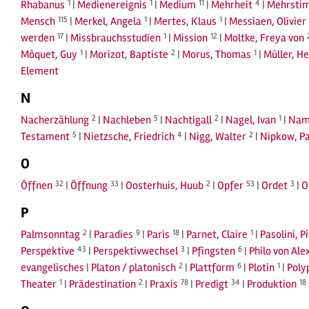
Rhabanus
1
|
Medienereignis
1
|
Medium
11
|
Mehrheit
4
|
Mehrstim
Mensch
115
|
Merkel, Angela
1
|
Mertes, Klaus
1
|
Messiaen, Olivier
werden
17
|
Missbrauchsstudien
1
|
Mission
12
|
Moltke, Freya von
Môquet, Guy
1
|
Morizot, Baptiste
2
|
Morus, Thomas
1
|
Müller, He
Element
N
Nacherzählung
2
|
Nachleben
5
|
Nachtigall
2
|
Nagel, Ivan
1
|
Nam
Testament
5
|
Nietzsche, Friedrich
4
|
Nigg, Walter
2
|
Nipkow, Pa
O
Öffnen
32
|
Öffnung
33
|
Oosterhuis, Huub
2
|
Opfer
53
|
Ordet
3
|
O
P
Palmsonntag
2
|
Paradies
9
|
Paris
18
|
Parnet, Claire
1
|
Pasolini, P
Perspektive
43
|
Perspektivwechsel
3
|
Pfingsten
6
|
Philo von Ale
evangelisches
|
Platon / platonisch
2
|
Plattform
6
|
Plotin
1
|
Poly
Theater
1
|
Prädestination
2
|
Praxis
78
|
Predigt
34
|
Produktion
18