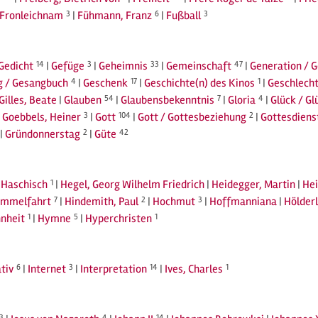
Fronleichnam
3
|
Fühmann, Franz
6
|
Fußball
3
Gedicht
14
|
Gefüge
3
|
Geheimnis
33
|
Gemeinschaft
47
|
Generation / 
g / Gesangbuch
4
|
Geschenk
17
|
Geschichte(n) des Kinos
1
|
Geschlecht
Gilles, Beate
|
Glauben
54
|
Glaubensbekenntnis
7
|
Gloria
4
|
Glück / Gl
|
Goebbels, Heiner
3
|
Gott
104
|
Gott / Gottesbeziehung
2
|
Gottesdiens
|
Gründonnerstag
2
|
Güte
42
|
Haschisch
1
|
Hegel, Georg Wilhelm Friedrich
|
Heidegger, Martin
|
Hei
immelfahrt
7
|
Hindemith, Paul
2
|
Hochmut
3
|
Hoffmanniana
|
Hölderl
nheit
1
|
Hymne
5
|
Hyperchristen
1
tiv
6
|
Internet
3
|
Interpretation
14
|
Ives, Charles
1
3
4
14