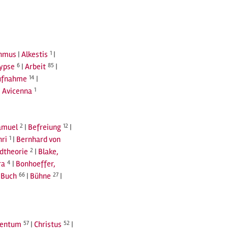
thmus
|
Alkestis
1
|
ypse
6
|
Arbeit
85
|
ufnahme
14
|
|
Avicenna
1
amuel
2
|
Befreiung
12
|
nri
1
|
Bernhard von
ldtheorie
2
|
Blake,
ra
4
|
Bonhoeffer,
|
Buch
66
|
Bühne
27
|
tentum
57
|
Christus
52
|