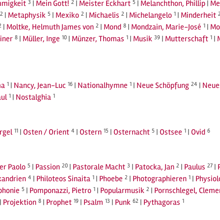
migkeit
3
|
Mein Gott!
2
|
Meister Eckhart
5
|
Melanchthon, Phillip
|
Me
2
|
Metaphysik
5
|
Mexiko
2
|
Michaelis
2
|
Michelangelo
1
|
Minderheit
2
|
Moltke, Helmuth James von
2
|
Mond
8
|
Mondzain, Marie-José
1
|
Mo
iner
8
|
Müller, Inge
10
|
Münzer, Thomas
1
|
Musik
39
|
Mutterschaft
1
|
a
1
|
Nancy, Jean-Luc
16
|
Nationalhymne
1
|
Neue Schöpfung
24
|
Neue
ul
1
|
Nostalghia
1
rgel
11
|
Osten / Orient
4
|
Ostern
15
|
Osternacht
5
|
Ostsee
1
|
Ovid
6
ier Paolo
5
|
Passion
20
|
Pastorale Macht
3
|
Patocka, Jan
2
|
Paulus
27
|
xandrien
4
|
Philoteos Sinaita
1
|
Phoebe
2
|
Photographieren
1
|
Physiol
phonie
5
|
Pomponazzi, Pietro
1
|
Popularmusik
2
|
Pornschlegel, Cleme
|
Projektion
8
|
Prophet
19
|
Psalm
13
|
Punk
62
|
Pythagoras
1