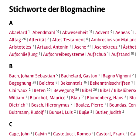
Stichworte der Blogmachine
A
Abaelard
1
|
Abendmahl
19
|
Abwesenheit
16
|
Advent
9
|
Aeneas
1
|
Alltag
26
|
Alterität
2
|
Altes Testament
6
|
Ambrosius von Mailan
Aristoteles
7
|
Artaud, Antonin
3
|
Asche
43
|
Aschekreuz
1
|
Ästhet
Aufschließung
1
|
Aufschreibesysteme
|
Aufschub
1
|
Aufstand
10
B
Bach, Johann Sebastian
5
|
Bachelard, Gaston
1
|
Bagno Vignoni
2
Begegnung
28
|
Beichte
8
|
Bekenntnis
16
|
Bekenntnisschriften
1
|
Clairvaux
2
|
Beten
20
|
Bewegung
56
|
Bibel
26
|
Bibel / Bibelüber
William
1
|
Blanchot, Maurice
1
|
Blau
17
|
Blumenberg, Hans
3
|
Blu
DIetrich
5
|
Bosch, Hieronymus
2
|
Boulez, Pierre
2
|
Boundas, Con
Bultmann, Rudolf
1
|
Bunuel, Luis
2
|
Buße
3
|
Butler, Judith
2
C
Cage, John
1
|
Calvin
4
|
Castellucci, Romeo
1
|
Castorf, Frank
1
|
Ca