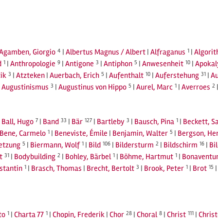
Agamben, Giorgio
4
|
Albertus Magnus / Albert
|
Alfraganus
1
|
Algori
d
1
|
Anthropologie
9
|
Antigone
3
|
Antiphon
5
|
Anwesenheit
10
|
Apokal
ik
3
|
Atzteken
|
Auerbach, Erich
5
|
Aufenthalt
10
|
Auferstehung
31
|
A
|
Augustinismus
3
|
Augustinus von Hippo
5
|
Aurel, Marc
1
|
Averroes
2
|
Ball, Hugo
7
|
Band
33
|
Bär
127
|
Bartleby
3
|
Bausch, Pina
1
|
Beckett, S
Bene, Carmelo
1
|
Beneviste, Émile
|
Benjamin, Walter
5
|
Bergson, He
setzung
5
|
Biermann, Wolf
1
|
Bild
106
|
Bildersturm
2
|
Bildschirm
16
|
Bi
t
31
|
Bodybuilding
2
|
Bohley, Bärbel
1
|
Böhme, Hartmut
1
|
Bonaventu
stantin
1
|
Brasch, Thomas
|
Brecht, Bertolt
3
|
Brook, Peter
1
|
Brot
15
to
1
|
Charta 77
1
|
Chopin, Frederik
|
Chor
28
|
Choral
8
|
Christ
111
|
Chris