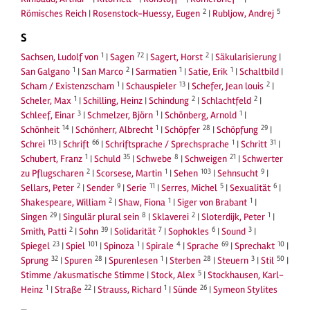
2
5
Römisches Reich
|
Rosenstock-Huessy, Eugen
|
Rubljow, Andrej
S
1
72
2
Sachsen, Ludolf von
|
Sagen
|
Sagert, Horst
|
Säkularisierung
|
1
2
1
1
San Galgano
|
San Marco
|
Sarmatien
|
Satie, Erik
|
Schaltbild
|
1
13
2
Scham / Existenzscham
|
Schauspieler
|
Schefer, Jean louis
|
1
2
2
Scheler, Max
|
Schilling, Heinz
|
Schindung
|
Schlachtfeld
|
3
1
1
Schleef, Einar
|
Schmelzer, Björn
|
Schönberg, Arnold
|
14
1
28
29
Schönheit
|
Schönherr, Albrecht
|
Schöpfer
|
Schöpfung
|
113
66
1
31
Schrei
|
Schrift
|
Schriftsprache / Sprechsprache
|
Schritt
|
1
35
8
21
Schubert, Franz
|
Schuld
|
Schwebe
|
Schweigen
|
Schwerter
2
1
103
9
zu Pflugscharen
|
Scorsese, Martin
|
Sehen
|
Sehnsucht
|
2
9
11
5
6
Sellars, Peter
|
Sender
|
Serie
|
Serres, Michel
|
Sexualität
|
2
1
1
Shakespeare, William
|
Shaw, Fiona
|
Siger von Brabant
|
29
8
2
1
Singen
|
Singulär plural sein
|
Sklaverei
|
Sloterdijk, Peter
|
2
39
7
6
3
Smith, Patti
|
Sohn
|
Solidarität
|
Sophokles
|
Sound
|
23
101
1
4
69
10
Spiegel
|
Spiel
|
Spinoza
|
Spirale
|
Sprache
|
Sprechakt
|
32
28
1
28
3
50
Sprung
|
Spuren
|
Spurenlesen
|
Sterben
|
Steuern
|
Stil
|
5
Stimme /akusmatische Stimme
|
Stock, Alex
|
Stockhausen, Karl-
1
22
1
26
Heinz
|
Straße
|
Strauss, Richard
|
Sünde
|
Symeon Stylites