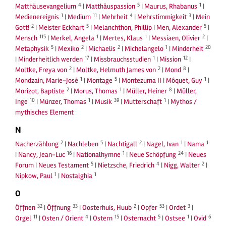
4
5
1
Matthäusevangelium
|
Matthäuspassion
|
Maurus, Rhabanus
|
1
11
4
3
Medienereignis
|
Medium
|
Mehrheit
|
Mehrstimmigkeit
|
Mein
2
5
5
Gott!
|
Meister Eckhart
|
Melanchthon, Phillip
|
Men, Alexander
|
115
1
1
2
Mensch
|
Merkel, Angela
|
Mertes, Klaus
|
Messiaen, Olivier
|
5
2
2
1
20
Metaphysik
|
Mexiko
|
Michaelis
|
Michelangelo
|
Minderheit
17
1
12
|
Minderheitlich werden
|
Missbrauchsstudien
|
Mission
|
2
2
8
Moltke, Freya von
|
Moltke, Helmuth James von
|
Mond
|
1
5
1
Mondzain, Marie-José
|
Montage
|
Montezuma II
|
Môquet, Guy
|
2
1
8
Morizot, Baptiste
|
Morus, Thomas
|
Müller, Heiner
|
Müller,
10
1
39
1
Inge
|
Münzer, Thomas
|
Musik
|
Mutterschaft
|
Mythos /
mythisches Element
N
2
5
2
1
1
Nacherzählung
|
Nachleben
|
Nachtigall
|
Nagel, Ivan
|
Nama
16
1
24
|
Nancy, Jean-Luc
|
Nationalhymne
|
Neue Schöpfung
|
Neues
5
4
2
Forum
|
Neues Testament
|
Nietzsche, Friedrich
|
Nigg, Walter
|
1
1
Nipkow, Paul
|
Nostalghia
O
32
33
2
53
3
Öffnen
|
Öffnung
|
Oosterhuis, Huub
|
Opfer
|
Ordet
|
11
4
15
5
1
6
Orgel
|
Osten / Orient
|
Ostern
|
Osternacht
|
Ostsee
|
Ovid