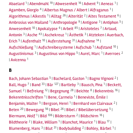
1
19
16
9
1
Abaelard
|
Abendmahl
|
Abwesenheit
|
Advent
|
Aeneas
|
4
1
Agamben, Giorgio
|
Albertus Magnus / Albert
|
Alfraganus
|
1
26
2
6
Algorithmus
|
Alkestis
|
Alltag
|
Alterität
|
Altes Testament
|
1
9
3
5
Ambrosius von Mailand
|
Anthropologie
|
Antigone
|
Antiphon
|
10
6
85
7
Anwesenheit
|
Apokalypse
|
Arbeit
|
Aristoteles
|
Artaud,
3
43
1
3
Antonin
|
Asche
|
Aschekreuz
|
Ästhetik
|
Atzteken
|
Auerbach,
5
10
31
14
Erich
|
Aufenthalt
|
Auferstehung
|
Aufnahme
|
1
1
10
Aufschließung
|
Aufschreibesysteme
|
Aufschub
|
Aufstand
|
3
5
1
2
Augustinismus
|
Augustinus von Hippo
|
Aurel, Marc
|
Averroes
1
|
Avicenna
B
5
1
2
Bach, Johann Sebastian
|
Bachelard, Gaston
|
Bagno Vignoni
|
7
33
127
3
1
Ball, Hugo
|
Band
|
Bär
|
Bartleby
|
Bausch, Pina
|
Beckett,
2
12
28
8
16
Samuel
|
Befreiung
|
Begegnung
|
Beichte
|
Bekenntnis
|
1
1
Bekenntnisschriften
|
Bene, Carmelo
|
Beneviste, Émile
|
5
1
2
Benjamin, Walter
|
Bergson, Henri
|
Bernhard von Clairvaux
|
20
56
26
5
Beten
|
Bewegung
|
Bibel
|
Bibel / Bibelübersetzung
|
1
106
2
16
Biermann, Wolf
|
Bild
|
Bildersturm
|
Bildschirm
|
2
1
1
17
Bildtheorie
|
Blake, William
|
Blanchot, Maurice
|
Blau
|
3
31
2
1
Blumenberg, Hans
|
Blut
|
Bodybuilding
|
Bohley, Bärbel
|