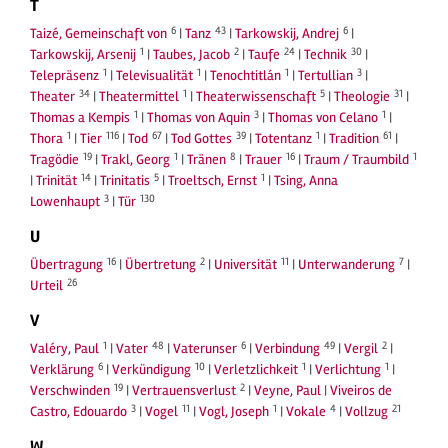
T
6
43
6
Taizé, Gemeinschaft von
|
Tanz
|
Tarkowskij, Andrej
|
1
2
24
30
Tarkowskij, Arsenij
|
Taubes, Jacob
|
Taufe
|
Technik
|
1
1
1
3
Telepräsenz
|
Televisualität
|
Tenochtitlán
|
Tertullian
|
34
1
5
31
Theater
|
Theatermittel
|
Theaterwissenschaft
|
Theologie
|
1
3
1
Thomas a Kempis
|
Thomas von Aquin
|
Thomas von Celano
|
1
116
67
39
1
61
Thora
|
Tier
|
Tod
|
Tod Gottes
|
Totentanz
|
Tradition
|
19
1
8
16
1
Tragödie
|
Trakl, Georg
|
Tränen
|
Trauer
|
Traum / Traumbild
14
5
1
|
Trinität
|
Trinitatis
|
Troeltsch, Ernst
|
Tsing, Anna
3
130
Lowenhaupt
|
Tür
U
16
2
11
7
Übertragung
|
Übertretung
|
Universität
|
Unterwanderung
|
26
Urteil
V
1
48
6
49
2
Valéry, Paul
|
Vater
|
Vaterunser
|
Verbindung
|
Vergil
|
6
10
1
1
Verklärung
|
Verkündigung
|
Verletzlichkeit
|
Verlichtung
|
19
2
Verschwinden
|
Vertrauensverlust
|
Veyne, Paul
|
Viveiros de
3
11
1
4
21
Castro, Edouardo
|
Vogel
|
Vogl, Joseph
|
Vokale
|
Vollzug
W