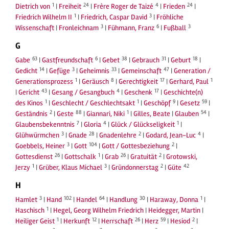
1
24
4
24
Dietrich von
|
Freiheit
|
Frère Roger de Taizé
|
Frieden
|
1
3
Friedrich Wilhelm II
|
Friedrich, Caspar David
|
Fröhliche
3
6
3
Wissenschaft
|
Fronleichnam
|
Fühmann, Franz
|
Fußball
G
63
6
38
31
18
Gabe
|
Gastfreundschaft
|
Gebet
|
Gebrauch
|
Geburt
|
14
3
33
47
Gedicht
|
Gefüge
|
Geheimnis
|
Gemeinschaft
|
Generation /
1
8
17
1
Generationsprozess
|
Geräusch
|
Gerechtigkeit
|
Gerhard, Paul
43
4
17
|
Gericht
|
Gesang / Gesangbuch
|
Geschenk
|
Geschichte(n)
1
1
9
59
des Kinos
|
Geschlecht / Geschlechtsakt
|
Geschöpf
|
Gesetz
|
2
88
1
54
Geständnis
|
Geste
|
Giannari, Niki
|
Gilles, Beate
|
Glauben
|
7
4
1
Glaubensbekenntnis
|
Gloria
|
Glück / Glückseligkeit
|
3
28
2
4
Glühwürmchen
|
Gnade
|
Gnadenlehre
|
Godard, Jean-Luc
|
3
104
2
Goebbels, Heiner
|
Gott
|
Gott / Gottesbeziehung
|
26
1
26
2
Gottesdienst
|
Gottschalk
|
Grab
|
Gratuität
|
Grotowski,
1
3
2
42
Jerzy
|
Grüber, Klaus Michael
|
Gründonnerstag
|
Güte
H
3
102
64
30
1
Hamlet
|
Hand
|
Handel
|
Handlung
|
Haraway, Donna
|
1
Haschisch
|
Hegel, Georg Wilhelm Friedrich
|
Heidegger, Martin
|
1
12
26
59
2
Heiliger Geist
|
Herkunft
|
Herrschaft
|
Herz
|
Hesiod
|