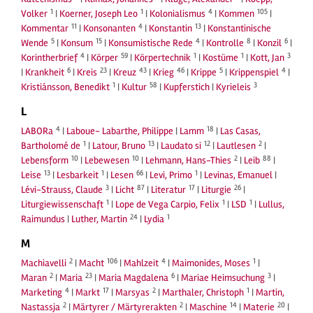
1
1
4
105
Volker
|
Koerner, Joseph Leo
|
Kolonialismus
|
Kommen
|
11
4
13
Kommentar
|
Konsonanten
|
Konstantin
|
Konstantinische
5
15
4
8
6
Wende
|
Konsum
|
Konsumistische Rede
|
Kontrolle
|
Konzil
|
4
59
1
1
3
Korintherbrief
|
Körper
|
Körpertechnik
|
Kostüme
|
Kott, Jan
6
23
43
46
5
4
|
Krankheit
|
Kreis
|
Kreuz
|
Krieg
|
Krippe
|
Krippenspiel
|
1
58
3
Kristiánsson, Benedikt
|
Kultur
|
Kupferstich
|
Kyrieleis
L
4
18
LABORa
|
Laboue- Labarthe, Philippe
|
Lamm
|
Las Casas,
1
13
12
2
Bartholomé de
|
Latour, Bruno
|
Laudato si
|
Lautlesen
|
10
10
2
88
Lebensform
|
Lebewesen
|
Lehmann, Hans-Thies
|
Leib
|
13
1
66
1
Leise
|
Lesbarkeit
|
Lesen
|
Levi, Primo
|
Levinas, Emanuel
|
3
87
17
26
Lévi-Strauss, Claude
|
Licht
|
Literatur
|
Liturgie
|
1
1
1
Liturgiewissenschaft
|
Lope de Vega Carpio, Felix
|
LSD
|
Lullus,
24
1
Raimundus
|
Luther, Martin
|
Lydia
M
2
106
4
1
Machiavelli
|
Macht
|
Mahlzeit
|
Maimonides, Moses
|
2
23
6
3
Maran
|
Maria
|
Maria Magdalena
|
Mariae Heimsuchung
|
4
17
2
1
Marketing
|
Markt
|
Marsyas
|
Marthaler, Christoph
|
Martin,
2
2
14
20
Nastassja
|
Märtyrer / Märtyrerakten
|
Maschine
|
Materie
|