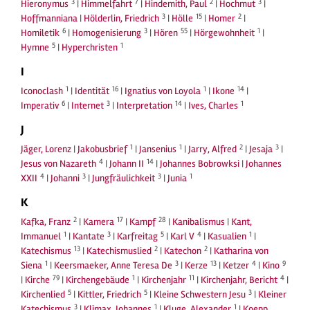
3
7
2
3
Hieronymus
|
Himmelfahrt
|
Hindemith, Paul
|
Hochmut
|
3
15
2
Hoffmanniana
|
Hölderlin, Friedrich
|
Hölle
|
Homer
|
6
3
55
1
Homiletik
|
Homogenisierung
|
Hören
|
Hörgewohnheit
|
5
1
Hymne
|
Hyperchristen
I
1
16
1
14
Iconoclash
|
Identität
|
Ignatius von Loyola
|
Ikone
|
6
3
14
1
Imperativ
|
Internet
|
Interpretation
|
Ives, Charles
J
1
1
2
3
Jäger, Lorenz
|
Jakobusbrief
|
Jansenius
|
Jarry, Alfred
|
Jesaja
|
4
14
Jesus von Nazareth
|
Johann II
|
Johannes Bobrowksi
|
Johannes
4
3
3
1
XXII
|
Johanni
|
Jungfräulichkeit
|
Junia
K
2
17
28
Kafka, Franz
|
Kamera
|
Kampf
|
Kanibalismus
|
Kant,
1
3
5
4
1
Immanuel
|
Kantate
|
Karfreitag
|
Karl V
|
Kasualien
|
13
2
2
Katechismus
|
Katechismuslied
|
Katechon
|
Katharina von
1
3
13
4
9
Siena
|
Keersmaeker, Anne Teresa De
|
Kerze
|
Ketzer
|
Kino
79
1
11
4
|
Kirche
|
Kirchengebäude
|
Kirchenjahr
|
Kirchenjahr, Bericht
|
5
5
3
Kirchenlied
|
Kittler, Friedrich
|
Kleine Schwestern Jesu
|
Kleiner
3
1
1
Katechismus
|
Klimax, Johannes
|
Kluge, Alexander
|
Koepp,