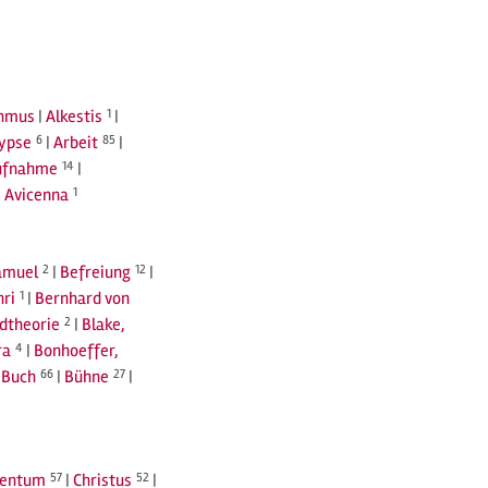
thmus
|
Alkestis
1
|
ypse
6
|
Arbeit
85
|
ufnahme
14
|
|
Avicenna
1
amuel
2
|
Befreiung
12
|
nri
1
|
Bernhard von
ldtheorie
2
|
Blake,
ra
4
|
Bonhoeffer,
|
Buch
66
|
Bühne
27
|
tentum
57
|
Christus
52
|