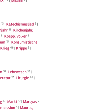
XXII
|
Johanni
|
s
13
|
Katechismuslied
2
|
njahr
11
|
Kirchenjahr,
1
|
Koepp, Volker
1
|
sum
15
|
Konsumistische
|
Krieg
46
|
Krippe
5
|
rm
10
|
Lebewesen
10
|
teratur
17
|
Liturgie
26
|
ng
4
|
Markt
17
|
Marsyas
2
spassion
5
|
Maurus,