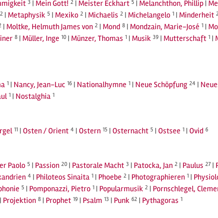
migkeit
3
|
Mein Gott!
2
|
Meister Eckhart
5
|
Melanchthon, Phillip
|
Me
2
|
Metaphysik
5
|
Mexiko
2
|
Michaelis
2
|
Michelangelo
1
|
Minderheit
2
|
Moltke, Helmuth James von
2
|
Mond
8
|
Mondzain, Marie-José
1
|
Mo
iner
8
|
Müller, Inge
10
|
Münzer, Thomas
1
|
Musik
39
|
Mutterschaft
1
|
a
1
|
Nancy, Jean-Luc
16
|
Nationalhymne
1
|
Neue Schöpfung
24
|
Neue
ul
1
|
Nostalghia
1
rgel
11
|
Osten / Orient
4
|
Ostern
15
|
Osternacht
5
|
Ostsee
1
|
Ovid
6
ier Paolo
5
|
Passion
20
|
Pastorale Macht
3
|
Patocka, Jan
2
|
Paulus
27
|
xandrien
4
|
Philoteos Sinaita
1
|
Phoebe
2
|
Photographieren
1
|
Physiol
phonie
5
|
Pomponazzi, Pietro
1
|
Popularmusik
2
|
Pornschlegel, Cleme
|
Projektion
8
|
Prophet
19
|
Psalm
13
|
Punk
62
|
Pythagoras
1