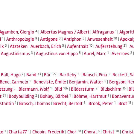
Agamben, Giorgio
4
|
Albertus Magnus / Albert
|
Alfraganus
1
|
Algori
d
1
|
Anthropologie
9
|
Antigone
3
|
Antiphon
5
|
Anwesenheit
10
|
Apokal
ik
3
|
Atzteken
|
Auerbach, Erich
5
|
Aufenthalt
10
|
Auferstehung
31
|
A
|
Augustinismus
3
|
Augustinus von Hippo
5
|
Aurel, Marc
1
|
Averroes
2
|
Ball, Hugo
7
|
Band
33
|
Bär
127
|
Bartleby
3
|
Bausch, Pina
1
|
Beckett, S
Bene, Carmelo
1
|
Beneviste, Émile
|
Benjamin, Walter
5
|
Bergson, He
setzung
5
|
Biermann, Wolf
1
|
Bild
106
|
Bildersturm
2
|
Bildschirm
16
|
Bi
t
31
|
Bodybuilding
2
|
Bohley, Bärbel
1
|
Böhme, Hartmut
1
|
Bonaventu
stantin
1
|
Brasch, Thomas
|
Brecht, Bertolt
3
|
Brook, Peter
1
|
Brot
15
to
1
|
Charta 77
1
|
Chopin, Frederik
|
Chor
28
|
Choral
8
|
Christ
111
|
Chris