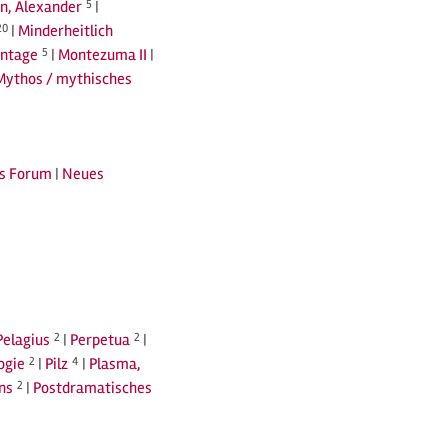
n, Alexander
5
|
20
|
Minderheitlich
ntage
5
|
Montezuma II
|
Mythos / mythisches
s Forum
|
Neues
Pelagius
2
|
Perpetua
2
|
ogie
2
|
Pilz
4
|
Plasma,
ns
2
|
Postdramatisches