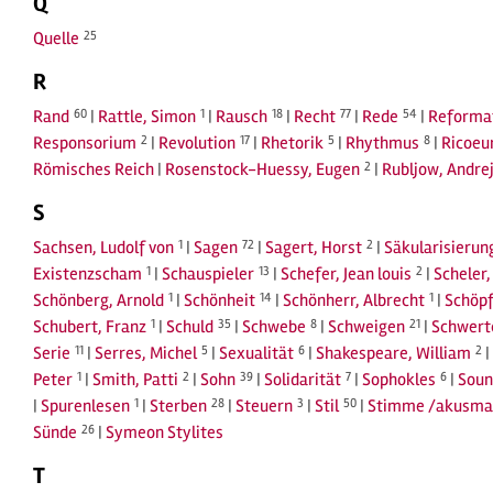
Q
Quelle
25
R
Rand
60
|
Rattle, Simon
1
|
Rausch
18
|
Recht
77
|
Rede
54
|
Reforma
Responsorium
2
|
Revolution
17
|
Rhetorik
5
|
Rhythmus
8
|
Ricoeur
Römisches Reich
|
Rosenstock-Huessy, Eugen
2
|
Rubljow, Andre
S
Sachsen, Ludolf von
1
|
Sagen
72
|
Sagert, Horst
2
|
Säkularisierun
Existenzscham
1
|
Schauspieler
13
|
Schefer, Jean louis
2
|
Scheler
Schönberg, Arnold
1
|
Schönheit
14
|
Schönherr, Albrecht
1
|
Schöp
Schubert, Franz
1
|
Schuld
35
|
Schwebe
8
|
Schweigen
21
|
Schwerte
Serie
11
|
Serres, Michel
5
|
Sexualität
6
|
Shakespeare, William
2
|
Peter
1
|
Smith, Patti
2
|
Sohn
39
|
Solidarität
7
|
Sophokles
6
|
Soun
|
Spurenlesen
1
|
Sterben
28
|
Steuern
3
|
Stil
50
|
Stimme /akusma
Sünde
26
|
Symeon Stylites
T