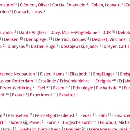
nsbrief
1
|
Clément, Oliver
|
Coccia, Emanuele
4
|
Cohen, Leonard
1
|
Co
ordon
1
|
Cranach, Lucas
3
Salvador
2
|
Dante Alighieri
|
Davy, Marie-Magdelaine
1
|
DDR
10
|
Dekolo
2
|
Denken
85
|
Der Spiegel
23
|
Derrida, Jacques
5
|
Despret, Vinciane
|
a
2
|
Dionysos
5
|
Distler, Hugo
1
|
Dostojewski, Fjodor
1
|
Dreyer, Carl 
ürzende Neubauten
1
|
Eisler, Hanns
1
|
Elisabeth
3
|
Empfänger
3
|
Ends
us von Rotterdam
1
|
Erbsünde / Erbsündenlehre
3
|
Ereignis
40
|
Erfah
Erster Weltkrieg
2
|
Esel
49
|
Essen
102
|
Ethnologie
|
Eucharistie
11
|
Euc
eit
14
|
Exaudi
1
|
Experiment
21
|
Exsultet
1
ld
5
|
Fernsehen
17
|
Fernsehgottesdienst
2
|
Feuer
21
|
Film
32
|
Finanze
rt
1
|
Florenskij, Pawel
2
|
Form / liturgische Form
44
|
Foucault, Miche
|
Frau
54
|
Freiberg, Dietrich von
1
|
Freiheit
24
|
Frère Roger de Taizé