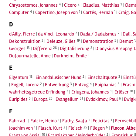
Chrysostomos, Johannes
4
|
Cicero
2
|
Claudius, Matthias
1
|
Cleme
Computer
4
|
Copertino, Joseph von
1
|
Cortés, Hernàn
1
|
Craig, G
D
d'Ailly, Pierre
|
da Vinci, Leonardo
2
|
Dada / Dadaismus
2
|
Dali, 
Dekonstruktion
3
|
Deleuze, Gilles
19
|
Demonstration
5
|
Demut
1
Georges
13
|
Differenz
28
|
Digitalisierung
2
|
Dionysius Areopagit
Dufourmatelle, Anne
|
Durkheim, Émile
1
E
Eigentum
18
|
Ein andalusischer Hund
2
|
Einschaltquote
3
|
Einst
|
Engell, Lorenz
2
|
Entwerkung
3
|
Entzug
4
|
Epiphanias
3
|
Erasm
wahrheitsgetreue Erfindung
3
|
Eriugena, Johannes
1
|
Erlöser
10
|
Euripides
5
|
Europa
25
|
Evangelium
31
|
Evdokimov, Paul
6
|
Ewigk
F
Fahrrad
1
|
Falcke, Heino
1
|
Fathy, Saafa
1
|
Felicitas
1
|
Fernsehbi
Joachim von
1
|
Flasch, Kurt
2
|
Fleisch
25
|
Fliegen
6
|
Flocon, Albe
Franz von Assisi
10
|
Franziskaner / Minderbrüder
2
|
Franziskus
8