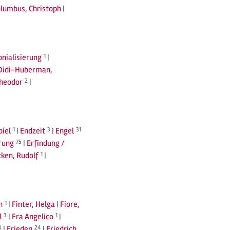
lumbus, Christoph
|
nialisierung
1
|
Didi-Huberman,
Theodor
2
|
piel
1
|
Endzeit
3
|
Engel
31
rung
75
|
Erfindung /
ken, Rudolf
1
|
n
1
|
Finter, Helga
|
Fiore,
l
3
|
Fra Angelico
1
|
4
|
Frieden
24
|
Friedrich