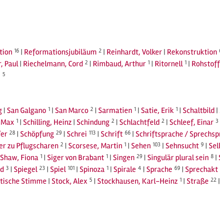
tion
16
|
Reformationsjubiläum
2
|
Reinhardt, Volker
|
Rekonstruktion
, Paul
|
Riechelmann, Cord
2
|
Rimbaud, Arthur
1
|
Ritornell
1
|
Rohstoff
j
5
g
|
San Galgano
1
|
San Marco
2
|
Sarmatien
1
|
Satie, Erik
1
|
Schaltbild
|
, Max
1
|
Schilling, Heinz
|
Schindung
2
|
Schlachtfeld
2
|
Schleef, Einar
3
fer
28
|
Schöpfung
29
|
Schrei
113
|
Schrift
66
|
Schriftsprache / Sprechs
r zu Pflugscharen
2
|
Scorsese, Martin
1
|
Sehen
103
|
Sehnsucht
9
|
Sel
Shaw, Fiona
1
|
Siger von Brabant
1
|
Singen
29
|
Singulär plural sein
8
|
d
3
|
Spiegel
23
|
Spiel
101
|
Spinoza
1
|
Spirale
4
|
Sprache
69
|
Sprechakt
tische Stimme
|
Stock, Alex
5
|
Stockhausen, Karl-Heinz
1
|
Straße
22