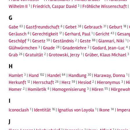
Wilhelm II
1
|
Friedrich, Caspar David
3
|
Fröhliche Wissenschaft
|
G
Gabe
63
|
Gastfreundschaft
6
|
Gebet
38
|
Gebrauch
31
|
Geburt
18
|
Geräusch
8
|
Gerechtigkeit
17
|
Gerhard, Paul
1
|
Gericht
43
|
Gesan
Geschöpf
9
|
Gesetz
59
|
Geständnis
2
|
Geste
88
|
Giannari, Niki
1
|
Glühwürmchen
3
|
Gnade
28
|
Gnadenlehre
2
|
Godard, Jean-Luc
4
Grab
26
|
Gratuität
2
|
Grotowski, Jerzy
1
|
Grüber, Klaus Michael
3
H
Hamlet
3
|
Hand
102
|
Handel
64
|
Handlung
30
|
Haraway, Donna
1
Herkunft
12
|
Herrschaft
26
|
Herz
59
|
Hesiod
2
|
Hieronymus
3
|
H
Homer
2
|
Homiletik
6
|
Homogenisierung
3
|
Hören
55
|
Hörgewoh
I
Iconoclash
1
|
Identität
16
|
Ignatius von Loyola
1
|
Ikone
14
|
Impera
J
1
1
2