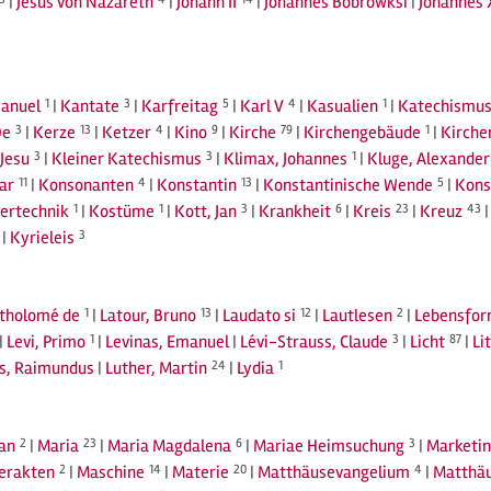
|
Jesus von Nazareth
|
Johann II
|
Johannes Bobrowksi
|
Johannes 
anuel
1
|
Kantate
3
|
Karfreitag
5
|
Karl V
4
|
Kasualien
1
|
Katechismu
De
3
|
Kerze
13
|
Ketzer
4
|
Kino
9
|
Kirche
79
|
Kirchengebäude
1
|
Kirche
Jesu
3
|
Kleiner Katechismus
3
|
Klimax, Johannes
1
|
Kluge, Alexander
ar
11
|
Konsonanten
4
|
Konstantin
13
|
Konstantinische Wende
5
|
Kon
ertechnik
1
|
Kostüme
1
|
Kott, Jan
3
|
Krankheit
6
|
Kreis
23
|
Kreuz
43
|
Kyrieleis
3
rtholomé de
1
|
Latour, Bruno
13
|
Laudato si
12
|
Lautlesen
2
|
Lebensfo
|
Levi, Primo
1
|
Levinas, Emanuel
|
Lévi-Strauss, Claude
3
|
Licht
87
|
Li
us, Raimundus
|
Luther, Martin
24
|
Lydia
1
an
2
|
Maria
23
|
Maria Magdalena
6
|
Mariae Heimsuchung
3
|
Marketi
rerakten
2
|
Maschine
14
|
Materie
20
|
Matthäusevangelium
4
|
Matthäu