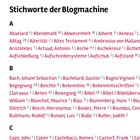
Stichworte der Blogmachine
A
Abaelard
1
|
Abendmahl
19
|
Abwesenheit
16
|
Advent
9
|
Aeneas
1
|
Alltag
26
|
Alterität
2
|
Altes Testament
6
|
Ambrosius von Mailan
Aristoteles
7
|
Artaud, Antonin
3
|
Asche
43
|
Aschekreuz
1
|
Ästhet
Aufschließung
1
|
Aufschreibesysteme
|
Aufschub
1
|
Aufstand
10
B
Bach, Johann Sebastian
5
|
Bachelard, Gaston
1
|
Bagno Vignoni
2
Begegnung
28
|
Beichte
8
|
Bekenntnis
16
|
Bekenntnisschriften
1
|
Clairvaux
2
|
Beten
20
|
Bewegung
56
|
Bibel
26
|
Bibel / Bibelüber
William
1
|
Blanchot, Maurice
1
|
Blau
17
|
Blumenberg, Hans
3
|
Blu
DIetrich
5
|
Bosch, Hieronymus
2
|
Boulez, Pierre
2
|
Boundas, Con
Bultmann, Rudolf
1
|
Bunuel, Luis
2
|
Buße
3
|
Butler, Judith
2
C
Cage, John
1
|
Calvin
4
|
Castellucci, Romeo
1
|
Castorf, Frank
1
|
Ca