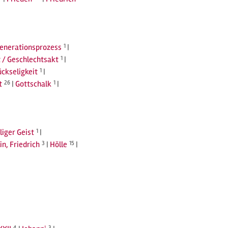
Generationsprozess
1
|
 / Geschlechtsakt
1
|
ückseligkeit
1
|
t
26
|
Gottschalk
1
|
liger Geist
1
|
in, Friedrich
3
|
Hölle
15
|
4
3