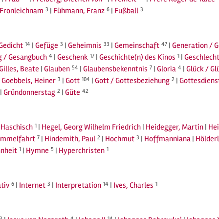
Fronleichnam
3
|
Fühmann, Franz
6
|
Fußball
3
Gedicht
14
|
Gefüge
3
|
Geheimnis
33
|
Gemeinschaft
47
|
Generation / 
g / Gesangbuch
4
|
Geschenk
17
|
Geschichte(n) des Kinos
1
|
Geschlecht
Gilles, Beate
|
Glauben
54
|
Glaubensbekenntnis
7
|
Gloria
4
|
Glück / Gl
|
Goebbels, Heiner
3
|
Gott
104
|
Gott / Gottesbeziehung
2
|
Gottesdiens
|
Gründonnerstag
2
|
Güte
42
|
Haschisch
1
|
Hegel, Georg Wilhelm Friedrich
|
Heidegger, Martin
|
Hei
immelfahrt
7
|
Hindemith, Paul
2
|
Hochmut
3
|
Hoffmanniana
|
Hölderl
nheit
1
|
Hymne
5
|
Hyperchristen
1
tiv
6
|
Internet
3
|
Interpretation
14
|
Ives, Charles
1
3
4
14