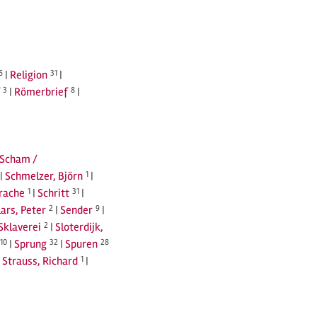
6
|
Religion
31
|
3
|
Römerbrief
8
|
Scham /
|
Schmelzer, Björn
1
|
prache
1
|
Schritt
31
|
lars, Peter
2
|
Sender
9
|
Sklaverei
2
|
Sloterdijk,
10
|
Sprung
32
|
Spuren
28
|
Strauss, Richard
1
|