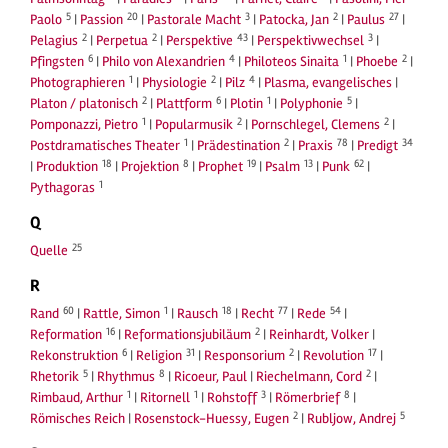
5
20
3
2
27
Paolo
|
Passion
|
Pastorale Macht
|
Patocka, Jan
|
Paulus
|
2
2
43
3
Pelagius
|
Perpetua
|
Perspektive
|
Perspektivwechsel
|
6
4
1
2
Pfingsten
|
Philo von Alexandrien
|
Philoteos Sinaita
|
Phoebe
|
1
2
4
Photographieren
|
Physiologie
|
Pilz
|
Plasma, evangelisches
|
2
6
1
5
Platon / platonisch
|
Plattform
|
Plotin
|
Polyphonie
|
1
2
2
Pomponazzi, Pietro
|
Popularmusik
|
Pornschlegel, Clemens
|
1
2
78
34
Postdramatisches Theater
|
Prädestination
|
Praxis
|
Predigt
18
8
19
13
62
|
Produktion
|
Projektion
|
Prophet
|
Psalm
|
Punk
|
1
Pythagoras
Q
25
Quelle
R
60
1
18
77
54
Rand
|
Rattle, Simon
|
Rausch
|
Recht
|
Rede
|
16
2
Reformation
|
Reformationsjubiläum
|
Reinhardt, Volker
|
6
31
2
17
Rekonstruktion
|
Religion
|
Responsorium
|
Revolution
|
5
8
2
Rhetorik
|
Rhythmus
|
Ricoeur, Paul
|
Riechelmann, Cord
|
1
1
3
8
Rimbaud, Arthur
|
Ritornell
|
Rohstoff
|
Römerbrief
|
2
5
Römisches Reich
|
Rosenstock-Huessy, Eugen
|
Rubljow, Andrej