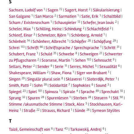
S
1
72
2
Sachsen, Ludolf von
|
Sagen
|
Sagert, Horst
|
Säkularisierung
|
1
2
1
1
San Galgano
|
San Marco
|
Sarmatien
|
Satie, Erik
|
Schaltbild
|
1
13
2
Scham / Existenzscham
|
Schauspieler
|
Schefer, Jean louis
|
1
2
2
Scheler, Max
|
Schilling, Heinz
|
Schindung
|
Schlachtfeld
|
3
1
1
Schleef, Einar
|
Schmelzer, Björn
|
Schönberg, Arnold
|
14
1
28
29
Schönheit
|
Schönherr, Albrecht
|
Schöpfer
|
Schöpfung
|
113
66
1
31
Schrei
|
Schrift
|
Schriftsprache / Sprechsprache
|
Schritt
|
1
35
8
21
Schubert, Franz
|
Schuld
|
Schwebe
|
Schweigen
|
Schwerter
2
1
103
9
zu Pflugscharen
|
Scorsese, Martin
|
Sehen
|
Sehnsucht
|
2
9
11
5
6
Sellars, Peter
|
Sender
|
Serie
|
Serres, Michel
|
Sexualität
|
2
1
1
Shakespeare, William
|
Shaw, Fiona
|
Siger von Brabant
|
29
8
2
1
Singen
|
Singulär plural sein
|
Sklaverei
|
Sloterdijk, Peter
|
2
39
7
6
3
Smith, Patti
|
Sohn
|
Solidarität
|
Sophokles
|
Sound
|
23
101
1
4
69
10
Spiegel
|
Spiel
|
Spinoza
|
Spirale
|
Sprache
|
Sprechakt
|
32
28
1
28
3
50
Sprung
|
Spuren
|
Spurenlesen
|
Sterben
|
Steuern
|
Stil
|
5
Stimme /akusmatische Stimme
|
Stock, Alex
|
Stockhausen, Karl-
1
22
1
26
Heinz
|
Straße
|
Strauss, Richard
|
Sünde
|
Symeon Stylites
T
6
43
6
Taizé, Gemeinschaft von
|
Tanz
|
Tarkowskij, Andrej
|