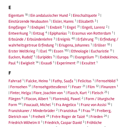
E
18
2
3
Eigentum
|
Ein andalusischer Hund
|
Einschaltquote
|
1
1
3
Einstürzende Neubauten
|
Eisler, Hanns
|
Elisabeth
|
3
1
3
31
2
Empfänger
|
Endspiel
|
Endzeit
|
Engel
|
Engell, Lorenz
|
3
4
3
1
Entwerkung
|
Entzug
|
Epiphanias
|
Erasmus von Rotterdam
|
3
40
75
Erbsünde / Erbsündenlehre
|
Ereignis
|
Erfahrung
|
Erfindung /
3
1
10
wahrheitsgetreue Erfindung
|
Eriugena, Johannes
|
Erlöser
|
2
49
102
11
Erster Weltkrieg
|
Esel
|
Essen
|
Ethnologie
|
Eucharistie
|
1
5
25
31
Eucken, Rudolf
|
Euripides
|
Europa
|
Evangelium
|
Evdokimov,
6
14
1
21
1
Paul
|
Ewigkeit
|
Exaudi
|
Experiment
|
Exsultet
F
1
1
1
1
5
Fahrrad
|
Falcke, Heino
|
Fathy, Saafa
|
Felicitas
|
Fernsehbild
17
2
21
32
1
|
Fernsehen
|
Fernsehgottesdienst
|
Feuer
|
Film
|
Finanzen
1
2
25
|
Finter, Helga
|
Fiore, Joachim von
|
Flasch, Kurt
|
Fleisch
|
6
1
2
Fliegen
|
Flocon, Albert
|
Florenskij, Pawel
|
Form / liturgische
44
3
1
10
Form
|
Foucault, Michel
|
Fra Angelico
|
Franz von Assisi
|
2
8
54
Franziskaner / Minderbrüder
|
Franziskus
|
Frau
|
Freiberg,
1
24
4
24
Dietrich von
|
Freiheit
|
Frère Roger de Taizé
|
Frieden
|
1
3
Friedrich Wilhelm II
|
Friedrich, Caspar David
|
Fröhliche