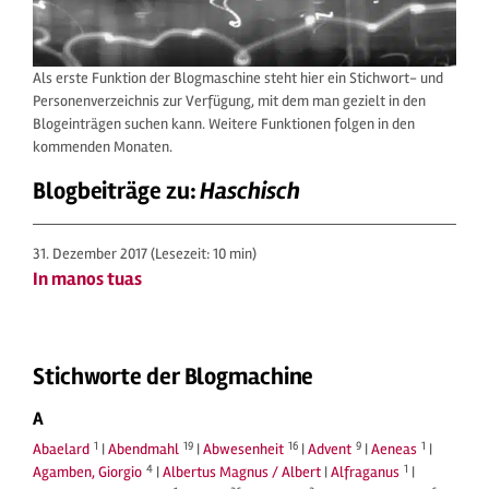
Als erste Funktion der Blogmaschine steht hier ein Stichwort- und
Personenverzeichnis zur Verfügung, mit dem man gezielt in den
Blogeinträgen suchen kann. Weitere Funktionen folgen in den
kommenden Monaten.
Blogbeiträge zu:
Haschisch
31. Dezember 2017
(Lesezeit: 10 min)
In manos tuas
Stichworte der Blogmachine
A
1
19
16
9
1
Abaelard
|
Abendmahl
|
Abwesenheit
|
Advent
|
Aeneas
|
4
1
Agamben, Giorgio
|
Albertus Magnus / Albert
|
Alfraganus
|