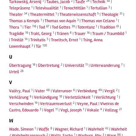
1
2
24
30
Tarkowskij, Arsenij
|
Taubes, Jacob
|
Taufe
|
Technik
|
1
1
1
3
Telepräsenz
|
Televisualität
|
Tenochtitlán
|
Tertullian
|
34
1
5
31
Theater
|
Theatermittel
|
Theaterwissenschaft
|
Theologie
|
1
3
1
Thomas a Kempis
|
Thomas von Aquin
|
Thomas von Celano
|
1
116
67
39
1
61
Thora
|
Tier
|
Tod
|
Tod Gottes
|
Totentanz
|
Tradition
|
19
1
8
16
1
Tragödie
|
Trakl, Georg
|
Tränen
|
Trauer
|
Traum / Traumbild
14
5
1
|
Trinität
|
Trinitatis
|
Troeltsch, Ernst
|
Tsing, Anna
3
130
Lowenhaupt
|
Tür
U
16
2
11
7
Übertragung
|
Übertretung
|
Universität
|
Unterwanderung
|
26
Urteil
V
1
48
6
49
2
Valéry, Paul
|
Vater
|
Vaterunser
|
Verbindung
|
Vergil
|
6
10
1
1
Verklärung
|
Verkündigung
|
Verletzlichkeit
|
Verlichtung
|
19
2
Verschwinden
|
Vertrauensverlust
|
Veyne, Paul
|
Viveiros de
3
11
1
4
21
Castro, Edouardo
|
Vogel
|
Vogl, Joseph
|
Vokale
|
Vollzug
W
1
8
1
42
Wade, Simeon
|
Waffe
|
Wagner, Richard
|
Wahrheit
|
Wahrheit
2
1
3
88
/ Wahrheitsanspruch
|
Waltz, Sasha
|
Warburg, Aby
|
Ware
|