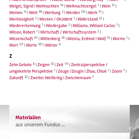
10
1
31
Weigel, Sigrid
|
Weihnachten
|
Weihnachtsengel
|
Wein
|
13
99
3
125
51
Weinen
|
Welt
|
Werbung
|
Werden
|
Werk
|
2
1
22
Werklosigkeit
|
Westen / Okzident
|
Widerstand
|
1
2
1
Wiedererkennung
|
Wiedergabe
|
Williams, William Carlos
|
1
2
Wilson, Robert
|
Wirtschaft / Wirtschaftssystem
|
47
10
15
1
Wissenschaft
|
Wittenberg
|
Wizisla, Erdmut
|
Wolf
|
Worms
|
121
101
9
Wort
|
Worte
|
Wörter
Z
8
33
111
Zehn Gebote
|
Zeigen
|
Zeit
|
Zentralperspektive /
1
1
7
umgekehrte Perspektive
|
Zeuge /Zeugin
|
Zhao, Chloé
|
Zoom
|
32
7
Zukunft
|
Zweiter Weltkrieg
|
Zwischenraum
Materialien
aus unserem Fundus …