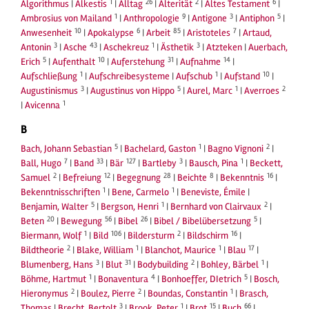
1
26
2
6
Algorithmus
|
Alkestis
|
Alltag
|
Alterität
|
Altes Testament
|
1
9
3
5
Ambrosius von Mailand
|
Anthropologie
|
Antigone
|
Antiphon
|
10
6
85
7
Anwesenheit
|
Apokalypse
|
Arbeit
|
Aristoteles
|
Artaud,
3
43
1
3
Antonin
|
Asche
|
Aschekreuz
|
Ästhetik
|
Atzteken
|
Auerbach,
5
10
31
14
Erich
|
Aufenthalt
|
Auferstehung
|
Aufnahme
|
1
1
10
Aufschließung
|
Aufschreibesysteme
|
Aufschub
|
Aufstand
|
3
5
1
2
Augustinismus
|
Augustinus von Hippo
|
Aurel, Marc
|
Averroes
1
|
Avicenna
B
5
1
2
Bach, Johann Sebastian
|
Bachelard, Gaston
|
Bagno Vignoni
|
7
33
127
3
1
Ball, Hugo
|
Band
|
Bär
|
Bartleby
|
Bausch, Pina
|
Beckett,
2
12
28
8
16
Samuel
|
Befreiung
|
Begegnung
|
Beichte
|
Bekenntnis
|
1
1
Bekenntnisschriften
|
Bene, Carmelo
|
Beneviste, Émile
|
5
1
2
Benjamin, Walter
|
Bergson, Henri
|
Bernhard von Clairvaux
|
20
56
26
5
Beten
|
Bewegung
|
Bibel
|
Bibel / Bibelübersetzung
|
1
106
2
16
Biermann, Wolf
|
Bild
|
Bildersturm
|
Bildschirm
|
2
1
1
17
Bildtheorie
|
Blake, William
|
Blanchot, Maurice
|
Blau
|
3
31
2
1
Blumenberg, Hans
|
Blut
|
Bodybuilding
|
Bohley, Bärbel
|
1
4
5
Böhme, Hartmut
|
Bonaventura
|
Bonhoeffer, DIetrich
|
Bosch,
2
2
1
Hieronymus
|
Boulez, Pierre
|
Boundas, Constantin
|
Brasch,
3
1
15
66
Thomas
|
Brecht, Bertolt
|
Brook, Peter
|
Brot
|
Buch
|