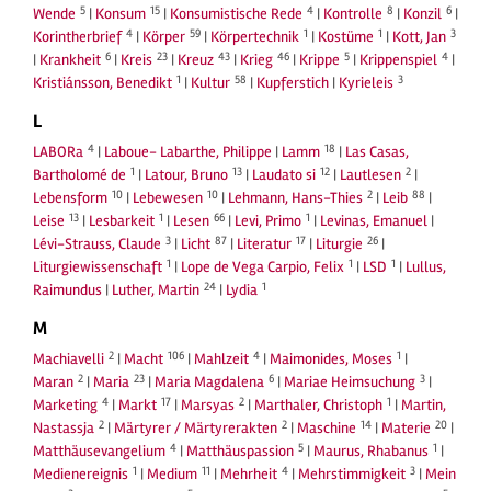
5
15
4
8
6
Wende
|
Konsum
|
Konsumistische Rede
|
Kontrolle
|
Konzil
|
4
59
1
1
3
Korintherbrief
|
Körper
|
Körpertechnik
|
Kostüme
|
Kott, Jan
6
23
43
46
5
4
|
Krankheit
|
Kreis
|
Kreuz
|
Krieg
|
Krippe
|
Krippenspiel
|
1
58
3
Kristiánsson, Benedikt
|
Kultur
|
Kupferstich
|
Kyrieleis
L
4
18
LABORa
|
Laboue- Labarthe, Philippe
|
Lamm
|
Las Casas,
1
13
12
2
Bartholomé de
|
Latour, Bruno
|
Laudato si
|
Lautlesen
|
10
10
2
88
Lebensform
|
Lebewesen
|
Lehmann, Hans-Thies
|
Leib
|
13
1
66
1
Leise
|
Lesbarkeit
|
Lesen
|
Levi, Primo
|
Levinas, Emanuel
|
3
87
17
26
Lévi-Strauss, Claude
|
Licht
|
Literatur
|
Liturgie
|
1
1
1
Liturgiewissenschaft
|
Lope de Vega Carpio, Felix
|
LSD
|
Lullus,
24
1
Raimundus
|
Luther, Martin
|
Lydia
M
2
106
4
1
Machiavelli
|
Macht
|
Mahlzeit
|
Maimonides, Moses
|
2
23
6
3
Maran
|
Maria
|
Maria Magdalena
|
Mariae Heimsuchung
|
4
17
2
1
Marketing
|
Markt
|
Marsyas
|
Marthaler, Christoph
|
Martin,
2
2
14
20
Nastassja
|
Märtyrer / Märtyrerakten
|
Maschine
|
Materie
|
4
5
1
Matthäusevangelium
|
Matthäuspassion
|
Maurus, Rhabanus
|
1
11
4
3
Medienereignis
|
Medium
|
Mehrheit
|
Mehrstimmigkeit
|
Mein