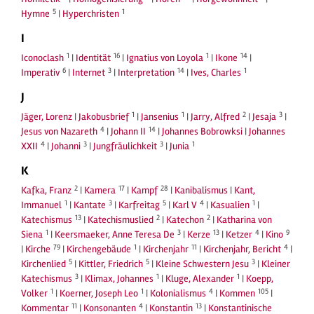
5
1
Hymne
|
Hyperchristen
I
1
16
1
14
Iconoclash
|
Identität
|
Ignatius von Loyola
|
Ikone
|
6
3
14
1
Imperativ
|
Internet
|
Interpretation
|
Ives, Charles
J
1
1
2
3
Jäger, Lorenz
|
Jakobusbrief
|
Jansenius
|
Jarry, Alfred
|
Jesaja
|
4
14
Jesus von Nazareth
|
Johann II
|
Johannes Bobrowksi
|
Johannes
4
3
3
1
XXII
|
Johanni
|
Jungfräulichkeit
|
Junia
K
2
17
28
Kafka, Franz
|
Kamera
|
Kampf
|
Kanibalismus
|
Kant,
1
3
5
4
1
Immanuel
|
Kantate
|
Karfreitag
|
Karl V
|
Kasualien
|
13
2
2
Katechismus
|
Katechismuslied
|
Katechon
|
Katharina von
1
3
13
4
9
Siena
|
Keersmaeker, Anne Teresa De
|
Kerze
|
Ketzer
|
Kino
79
1
11
4
|
Kirche
|
Kirchengebäude
|
Kirchenjahr
|
Kirchenjahr, Bericht
|
5
5
3
Kirchenlied
|
Kittler, Friedrich
|
Kleine Schwestern Jesu
|
Kleiner
3
1
1
Katechismus
|
Klimax, Johannes
|
Kluge, Alexander
|
Koepp,
1
1
4
105
Volker
|
Koerner, Joseph Leo
|
Kolonialismus
|
Kommen
|
11
4
13
Kommentar
|
Konsonanten
|
Konstantin
|
Konstantinische