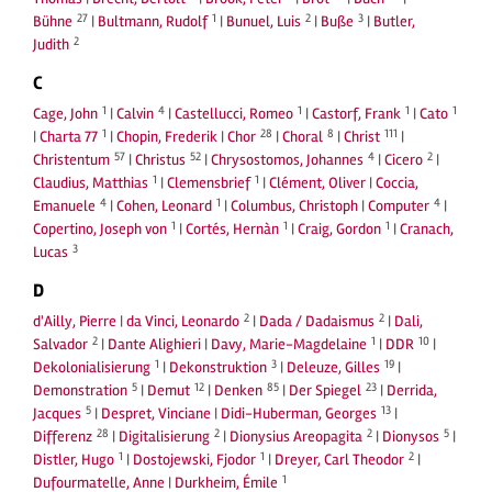
27
1
2
3
Bühne
|
Bultmann, Rudolf
|
Bunuel, Luis
|
Buße
|
Butler,
2
Judith
C
1
4
1
1
1
Cage, John
|
Calvin
|
Castellucci, Romeo
|
Castorf, Frank
|
Cato
1
28
8
111
|
Charta 77
|
Chopin, Frederik
|
Chor
|
Choral
|
Christ
|
57
52
4
2
Christentum
|
Christus
|
Chrysostomos, Johannes
|
Cicero
|
1
1
Claudius, Matthias
|
Clemensbrief
|
Clément, Oliver
|
Coccia,
4
1
4
Emanuele
|
Cohen, Leonard
|
Columbus, Christoph
|
Computer
|
1
1
1
Copertino, Joseph von
|
Cortés, Hernàn
|
Craig, Gordon
|
Cranach,
3
Lucas
D
2
2
d'Ailly, Pierre
|
da Vinci, Leonardo
|
Dada / Dadaismus
|
Dali,
2
1
10
Salvador
|
Dante Alighieri
|
Davy, Marie-Magdelaine
|
DDR
|
1
3
19
Dekolonialisierung
|
Dekonstruktion
|
Deleuze, Gilles
|
5
12
85
23
Demonstration
|
Demut
|
Denken
|
Der Spiegel
|
Derrida,
5
13
Jacques
|
Despret, Vinciane
|
Didi-Huberman, Georges
|
28
2
2
5
Differenz
|
Digitalisierung
|
Dionysius Areopagita
|
Dionysos
|
1
1
2
Distler, Hugo
|
Dostojewski, Fjodor
|
Dreyer, Carl Theodor
|
1
Dufourmatelle, Anne
|
Durkheim, Émile