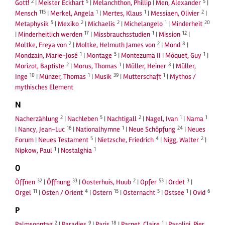
2
5
5
Gott!
|
Meister Eckhart
|
Melanchthon, Phillip
|
Men, Alexander
|
115
1
1
2
Mensch
|
Merkel, Angela
|
Mertes, Klaus
|
Messiaen, Olivier
|
5
2
2
1
20
Metaphysik
|
Mexiko
|
Michaelis
|
Michelangelo
|
Minderheit
17
1
12
|
Minderheitlich werden
|
Missbrauchsstudien
|
Mission
|
2
2
8
Moltke, Freya von
|
Moltke, Helmuth James von
|
Mond
|
1
5
1
Mondzain, Marie-José
|
Montage
|
Montezuma II
|
Môquet, Guy
|
2
1
8
Morizot, Baptiste
|
Morus, Thomas
|
Müller, Heiner
|
Müller,
10
1
39
1
Inge
|
Münzer, Thomas
|
Musik
|
Mutterschaft
|
Mythos /
mythisches Element
N
2
5
2
1
1
Nacherzählung
|
Nachleben
|
Nachtigall
|
Nagel, Ivan
|
Nama
16
1
24
|
Nancy, Jean-Luc
|
Nationalhymne
|
Neue Schöpfung
|
Neues
5
4
2
Forum
|
Neues Testament
|
Nietzsche, Friedrich
|
Nigg, Walter
|
1
1
Nipkow, Paul
|
Nostalghia
O
32
33
2
53
3
Öffnen
|
Öffnung
|
Oosterhuis, Huub
|
Opfer
|
Ordet
|
11
4
15
5
1
6
Orgel
|
Osten / Orient
|
Ostern
|
Osternacht
|
Ostsee
|
Ovid
P
2
9
18
1
Palmsonntag
|
Paradies
|
Paris
|
Parnet, Claire
|
Pasolini, Pier