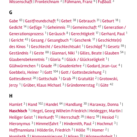
3
6
3
Wissenschaft
|
Fronleichnam
|
Fühmann, Franz
|
Fußball
G
63
6
38
31
18
Gabe
|
Gastfreundschaft
|
Gebet
|
Gebrauch
|
Geburt
|
14
3
33
47
Gedicht
|
Gefüge
|
Geheimnis
|
Gemeinschaft
|
Generation /
1
8
17
1
Generationsprozess
|
Geräusch
|
Gerechtigkeit
|
Gerhard, Paul
43
4
17
|
Gericht
|
Gesang / Gesangbuch
|
Geschenk
|
Geschichte(n)
1
1
9
59
des Kinos
|
Geschlecht / Geschlechtsakt
|
Geschöpf
|
Gesetz
|
2
88
1
54
Geständnis
|
Geste
|
Giannari, Niki
|
Gilles, Beate
|
Glauben
|
7
4
1
Glaubensbekenntnis
|
Gloria
|
Glück / Glückseligkeit
|
3
28
2
4
Glühwürmchen
|
Gnade
|
Gnadenlehre
|
Godard, Jean-Luc
|
3
104
2
Goebbels, Heiner
|
Gott
|
Gott / Gottesbeziehung
|
26
1
26
2
Gottesdienst
|
Gottschalk
|
Grab
|
Gratuität
|
Grotowski,
1
3
2
42
Jerzy
|
Grüber, Klaus Michael
|
Gründonnerstag
|
Güte
H
3
102
64
30
1
Hamlet
|
Hand
|
Handel
|
Handlung
|
Haraway, Donna
|
1
Haschisch
|
Hegel, Georg Wilhelm Friedrich
|
Heidegger, Martin
|
1
12
26
59
2
Heiliger Geist
|
Herkunft
|
Herrschaft
|
Herz
|
Hesiod
|
3
7
2
3
Hieronymus
|
Himmelfahrt
|
Hindemith, Paul
|
Hochmut
|
3
15
2
Hoffmanniana
|
Hölderlin, Friedrich
|
Hölle
|
Homer
|
6
3
55
1
Homiletik
|
Homogenisierung
|
Hören
|
Hörgewohnheit
|