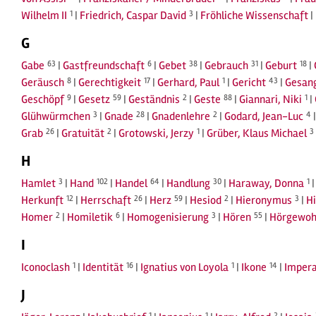
Wilhelm II
1
|
Friedrich, Caspar David
3
|
Fröhliche Wissenschaft
|
G
Gabe
63
|
Gastfreundschaft
6
|
Gebet
38
|
Gebrauch
31
|
Geburt
18
|
Geräusch
8
|
Gerechtigkeit
17
|
Gerhard, Paul
1
|
Gericht
43
|
Gesan
Geschöpf
9
|
Gesetz
59
|
Geständnis
2
|
Geste
88
|
Giannari, Niki
1
|
Glühwürmchen
3
|
Gnade
28
|
Gnadenlehre
2
|
Godard, Jean-Luc
4
Grab
26
|
Gratuität
2
|
Grotowski, Jerzy
1
|
Grüber, Klaus Michael
3
H
Hamlet
3
|
Hand
102
|
Handel
64
|
Handlung
30
|
Haraway, Donna
1
Herkunft
12
|
Herrschaft
26
|
Herz
59
|
Hesiod
2
|
Hieronymus
3
|
H
Homer
2
|
Homiletik
6
|
Homogenisierung
3
|
Hören
55
|
Hörgewoh
I
Iconoclash
1
|
Identität
16
|
Ignatius von Loyola
1
|
Ikone
14
|
Impera
J
1
1
2