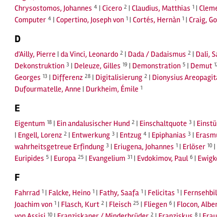
Chrysostomos, Johannes
4
|
Cicero
2
|
Claudius, Matthias
1
|
Cleme
Computer
4
|
Copertino, Joseph von
1
|
Cortés, Hernàn
1
|
Craig, G
D
d'Ailly, Pierre
|
da Vinci, Leonardo
2
|
Dada / Dadaismus
2
|
Dali, 
Dekonstruktion
3
|
Deleuze, Gilles
19
|
Demonstration
5
|
Demut
1
Georges
13
|
Differenz
28
|
Digitalisierung
2
|
Dionysius Areopagit
Dufourmatelle, Anne
|
Durkheim, Émile
1
E
Eigentum
18
|
Ein andalusischer Hund
2
|
Einschaltquote
3
|
Einst
|
Engell, Lorenz
2
|
Entwerkung
3
|
Entzug
4
|
Epiphanias
3
|
Erasm
wahrheitsgetreue Erfindung
3
|
Eriugena, Johannes
1
|
Erlöser
10
|
Euripides
5
|
Europa
25
|
Evangelium
31
|
Evdokimov, Paul
6
|
Ewigk
F
Fahrrad
1
|
Falcke, Heino
1
|
Fathy, Saafa
1
|
Felicitas
1
|
Fernsehbi
Joachim von
1
|
Flasch, Kurt
2
|
Fleisch
25
|
Fliegen
6
|
Flocon, Albe
von Assisi
10
|
Franziskaner / Minderbrüder
2
|
Franziskus
8
|
Frau