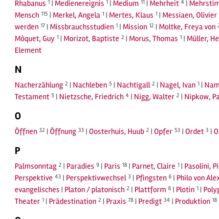
Rhabanus
1
|
Medienereignis
1
|
Medium
11
|
Mehrheit
4
|
Mehrstim
Mensch
115
|
Merkel, Angela
1
|
Mertes, Klaus
1
|
Messiaen, Olivier
werden
17
|
Missbrauchsstudien
1
|
Mission
12
|
Moltke, Freya von
Môquet, Guy
1
|
Morizot, Baptiste
2
|
Morus, Thomas
1
|
Müller, He
Element
N
Nacherzählung
2
|
Nachleben
5
|
Nachtigall
2
|
Nagel, Ivan
1
|
Nam
Testament
5
|
Nietzsche, Friedrich
4
|
Nigg, Walter
2
|
Nipkow, Pa
O
Öffnen
32
|
Öffnung
33
|
Oosterhuis, Huub
2
|
Opfer
53
|
Ordet
3
|
O
P
Palmsonntag
2
|
Paradies
9
|
Paris
18
|
Parnet, Claire
1
|
Pasolini, P
Perspektive
43
|
Perspektivwechsel
3
|
Pfingsten
6
|
Philo von Ale
evangelisches
|
Platon / platonisch
2
|
Plattform
6
|
Plotin
1
|
Poly
Theater
1
|
Prädestination
2
|
Praxis
78
|
Predigt
34
|
Produktion
18