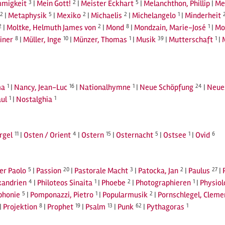
migkeit
3
|
Mein Gott!
2
|
Meister Eckhart
5
|
Melanchthon, Phillip
|
Me
2
|
Metaphysik
5
|
Mexiko
2
|
Michaelis
2
|
Michelangelo
1
|
Minderheit
2
|
Moltke, Helmuth James von
2
|
Mond
8
|
Mondzain, Marie-José
1
|
Mo
iner
8
|
Müller, Inge
10
|
Münzer, Thomas
1
|
Musik
39
|
Mutterschaft
1
|
a
1
|
Nancy, Jean-Luc
16
|
Nationalhymne
1
|
Neue Schöpfung
24
|
Neue
ul
1
|
Nostalghia
1
rgel
11
|
Osten / Orient
4
|
Ostern
15
|
Osternacht
5
|
Ostsee
1
|
Ovid
6
ier Paolo
5
|
Passion
20
|
Pastorale Macht
3
|
Patocka, Jan
2
|
Paulus
27
|
xandrien
4
|
Philoteos Sinaita
1
|
Phoebe
2
|
Photographieren
1
|
Physiol
phonie
5
|
Pomponazzi, Pietro
1
|
Popularmusik
2
|
Pornschlegel, Cleme
|
Projektion
8
|
Prophet
19
|
Psalm
13
|
Punk
62
|
Pythagoras
1