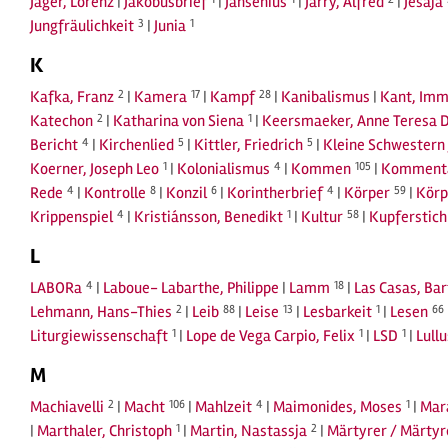
Jäger, Lorenz
|
Jakobusbrief
|
Jansenius
|
Jarry, Alfred
|
Jesaja
Jungfräulichkeit
3
|
Junia
1
K
Kafka, Franz
2
|
Kamera
17
|
Kampf
28
|
Kanibalismus
|
Kant, Imm
Katechon
2
|
Katharina von Siena
1
|
Keersmaeker, Anne Teresa 
Bericht
4
|
Kirchenlied
5
|
Kittler, Friedrich
5
|
Kleine Schwestern 
Koerner, Joseph Leo
1
|
Kolonialismus
4
|
Kommen
105
|
Komment
Rede
4
|
Kontrolle
8
|
Konzil
6
|
Korintherbrief
4
|
Körper
59
|
Körp
Krippenspiel
4
|
Kristiánsson, Benedikt
1
|
Kultur
58
|
Kupferstich
L
LABORa
4
|
Laboue- Labarthe, Philippe
|
Lamm
18
|
Las Casas, Ba
Lehmann, Hans-Thies
2
|
Leib
88
|
Leise
13
|
Lesbarkeit
1
|
Lesen
66
Liturgiewissenschaft
1
|
Lope de Vega Carpio, Felix
1
|
LSD
1
|
Lull
M
Machiavelli
2
|
Macht
106
|
Mahlzeit
4
|
Maimonides, Moses
1
|
Mar
|
Marthaler, Christoph
1
|
Martin, Nastassja
2
|
Märtyrer / Märty