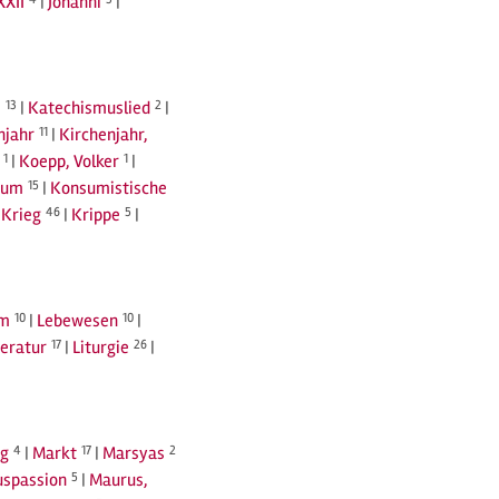
XXII
|
Johanni
|
s
13
|
Katechismuslied
2
|
njahr
11
|
Kirchenjahr,
1
|
Koepp, Volker
1
|
sum
15
|
Konsumistische
|
Krieg
46
|
Krippe
5
|
rm
10
|
Lebewesen
10
|
teratur
17
|
Liturgie
26
|
ng
4
|
Markt
17
|
Marsyas
2
spassion
5
|
Maurus,