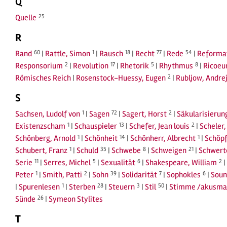
Q
Quelle
25
R
Rand
60
|
Rattle, Simon
1
|
Rausch
18
|
Recht
77
|
Rede
54
|
Reforma
Responsorium
2
|
Revolution
17
|
Rhetorik
5
|
Rhythmus
8
|
Ricoeur
Römisches Reich
|
Rosenstock-Huessy, Eugen
2
|
Rubljow, Andre
S
Sachsen, Ludolf von
1
|
Sagen
72
|
Sagert, Horst
2
|
Säkularisierun
Existenzscham
1
|
Schauspieler
13
|
Schefer, Jean louis
2
|
Scheler
Schönberg, Arnold
1
|
Schönheit
14
|
Schönherr, Albrecht
1
|
Schöp
Schubert, Franz
1
|
Schuld
35
|
Schwebe
8
|
Schweigen
21
|
Schwerte
Serie
11
|
Serres, Michel
5
|
Sexualität
6
|
Shakespeare, William
2
|
Peter
1
|
Smith, Patti
2
|
Sohn
39
|
Solidarität
7
|
Sophokles
6
|
Soun
|
Spurenlesen
1
|
Sterben
28
|
Steuern
3
|
Stil
50
|
Stimme /akusma
Sünde
26
|
Symeon Stylites
T