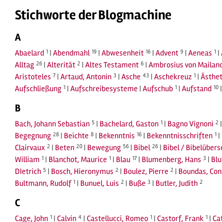
Stichworte der Blogmachine
A
Abaelard
1
|
Abendmahl
19
|
Abwesenheit
16
|
Advent
9
|
Aeneas
1
|
Alltag
26
|
Alterität
2
|
Altes Testament
6
|
Ambrosius von Mailan
Aristoteles
7
|
Artaud, Antonin
3
|
Asche
43
|
Aschekreuz
1
|
Ästhet
Aufschließung
1
|
Aufschreibesysteme
|
Aufschub
1
|
Aufstand
10
B
Bach, Johann Sebastian
5
|
Bachelard, Gaston
1
|
Bagno Vignoni
2
Begegnung
28
|
Beichte
8
|
Bekenntnis
16
|
Bekenntnisschriften
1
|
Clairvaux
2
|
Beten
20
|
Bewegung
56
|
Bibel
26
|
Bibel / Bibelüber
William
1
|
Blanchot, Maurice
1
|
Blau
17
|
Blumenberg, Hans
3
|
Blu
DIetrich
5
|
Bosch, Hieronymus
2
|
Boulez, Pierre
2
|
Boundas, Con
Bultmann, Rudolf
1
|
Bunuel, Luis
2
|
Buße
3
|
Butler, Judith
2
C
Cage, John
1
|
Calvin
4
|
Castellucci, Romeo
1
|
Castorf, Frank
1
|
Ca