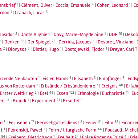
nsbrief
1
|
Clément, Oliver
|
Coccia, Emanuele
4
|
Cohen, Leonard
1
|
Co
ordon
1
|
Cranach, Lucas
3
Salvador
2
|
Dante Alighieri
|
Davy, Marie-Magdelaine
1
|
DDR
10
|
Dekolo
2
|
Denken
85
|
Der Spiegel
23
|
Derrida, Jacques
5
|
Despret, Vinciane
|
a
2
|
Dionysos
5
|
Distler, Hugo
1
|
Dostojewski, Fjodor
1
|
Dreyer, Carl 
ürzende Neubauten
1
|
Eisler, Hanns
1
|
Elisabeth
3
|
Empfänger
3
|
Ends
us von Rotterdam
1
|
Erbsünde / Erbsündenlehre
3
|
Ereignis
40
|
Erfah
Erster Weltkrieg
2
|
Esel
49
|
Essen
102
|
Ethnologie
|
Eucharistie
11
|
Euc
eit
14
|
Exaudi
1
|
Experiment
21
|
Exsultet
1
ld
5
|
Fernsehen
17
|
Fernsehgottesdienst
2
|
Feuer
21
|
Film
32
|
Finanze
rt
1
|
Florenskij, Pawel
2
|
Form / liturgische Form
44
|
Foucault, Michel
54
|
Freiberg, Dietrich von
1
|
Freiheit
24
|
Frère Roger de Taizé
4
|
Fri