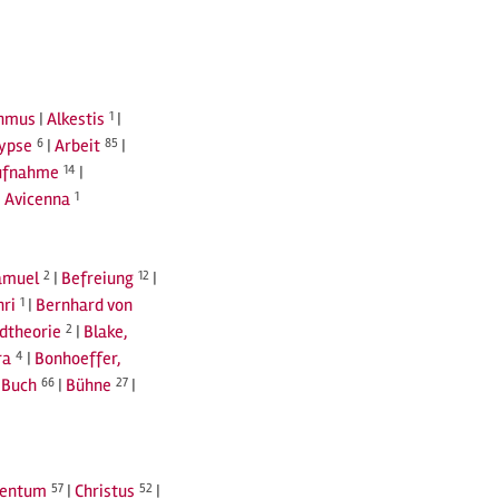
thmus
|
Alkestis
1
|
ypse
6
|
Arbeit
85
|
ufnahme
14
|
|
Avicenna
1
amuel
2
|
Befreiung
12
|
nri
1
|
Bernhard von
ldtheorie
2
|
Blake,
ra
4
|
Bonhoeffer,
|
Buch
66
|
Bühne
27
|
tentum
57
|
Christus
52
|