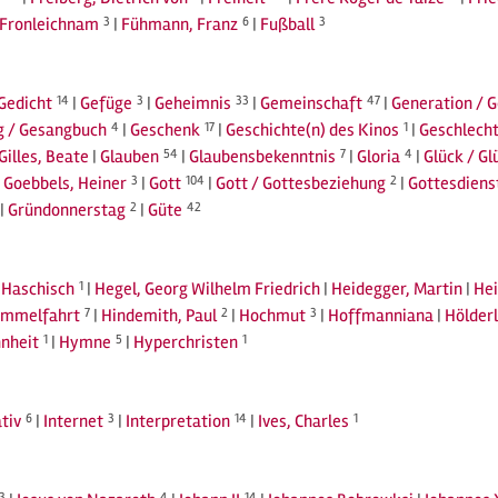
Fronleichnam
3
|
Fühmann, Franz
6
|
Fußball
3
Gedicht
14
|
Gefüge
3
|
Geheimnis
33
|
Gemeinschaft
47
|
Generation / 
g / Gesangbuch
4
|
Geschenk
17
|
Geschichte(n) des Kinos
1
|
Geschlecht
Gilles, Beate
|
Glauben
54
|
Glaubensbekenntnis
7
|
Gloria
4
|
Glück / Gl
|
Goebbels, Heiner
3
|
Gott
104
|
Gott / Gottesbeziehung
2
|
Gottesdiens
|
Gründonnerstag
2
|
Güte
42
|
Haschisch
1
|
Hegel, Georg Wilhelm Friedrich
|
Heidegger, Martin
|
Hei
immelfahrt
7
|
Hindemith, Paul
2
|
Hochmut
3
|
Hoffmanniana
|
Hölderl
nheit
1
|
Hymne
5
|
Hyperchristen
1
tiv
6
|
Internet
3
|
Interpretation
14
|
Ives, Charles
1
3
4
14