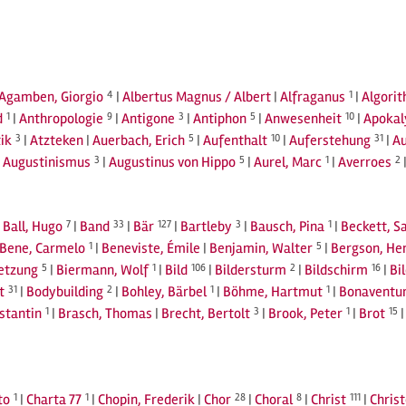
Agamben, Giorgio
4
|
Albertus Magnus / Albert
|
Alfraganus
1
|
Algori
d
1
|
Anthropologie
9
|
Antigone
3
|
Antiphon
5
|
Anwesenheit
10
|
Apokal
ik
3
|
Atzteken
|
Auerbach, Erich
5
|
Aufenthalt
10
|
Auferstehung
31
|
A
|
Augustinismus
3
|
Augustinus von Hippo
5
|
Aurel, Marc
1
|
Averroes
2
|
Ball, Hugo
7
|
Band
33
|
Bär
127
|
Bartleby
3
|
Bausch, Pina
1
|
Beckett, S
Bene, Carmelo
1
|
Beneviste, Émile
|
Benjamin, Walter
5
|
Bergson, He
setzung
5
|
Biermann, Wolf
1
|
Bild
106
|
Bildersturm
2
|
Bildschirm
16
|
Bi
t
31
|
Bodybuilding
2
|
Bohley, Bärbel
1
|
Böhme, Hartmut
1
|
Bonaventu
stantin
1
|
Brasch, Thomas
|
Brecht, Bertolt
3
|
Brook, Peter
1
|
Brot
15
to
1
|
Charta 77
1
|
Chopin, Frederik
|
Chor
28
|
Choral
8
|
Christ
111
|
Chris