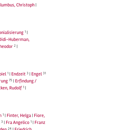
lumbus, Christoph
|
nialisierung
1
|
Didi-Huberman,
Theodor
2
|
piel
1
|
Endzeit
3
|
Engel
31
rung
75
|
Erfindung /
ken, Rudolf
1
|
n
1
|
Finter, Helga
|
Fiore,
3
|
Fra Angelico
1
|
Franz
eden
24
|
Friedrich