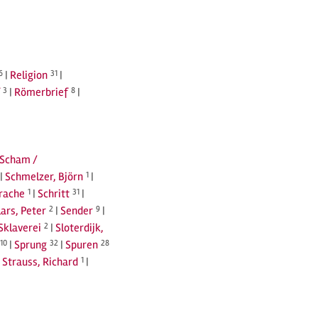
6
|
Religion
31
|
3
|
Römerbrief
8
|
Scham /
|
Schmelzer, Björn
1
|
prache
1
|
Schritt
31
|
lars, Peter
2
|
Sender
9
|
Sklaverei
2
|
Sloterdijk,
10
|
Sprung
32
|
Spuren
28
|
Strauss, Richard
1
|