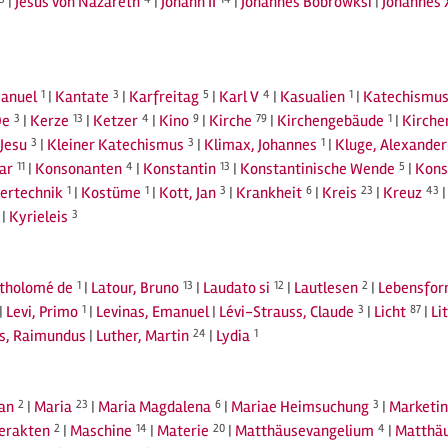
|
Jesus von Nazareth
|
Johann II
|
Johannes Bobrowksi
|
Johannes 
anuel
1
|
Kantate
3
|
Karfreitag
5
|
Karl V
4
|
Kasualien
1
|
Katechismu
De
3
|
Kerze
13
|
Ketzer
4
|
Kino
9
|
Kirche
79
|
Kirchengebäude
1
|
Kirche
Jesu
3
|
Kleiner Katechismus
3
|
Klimax, Johannes
1
|
Kluge, Alexander
ar
11
|
Konsonanten
4
|
Konstantin
13
|
Konstantinische Wende
5
|
Kon
ertechnik
1
|
Kostüme
1
|
Kott, Jan
3
|
Krankheit
6
|
Kreis
23
|
Kreuz
43
|
Kyrieleis
3
rtholomé de
1
|
Latour, Bruno
13
|
Laudato si
12
|
Lautlesen
2
|
Lebensfo
|
Levi, Primo
1
|
Levinas, Emanuel
|
Lévi-Strauss, Claude
3
|
Licht
87
|
Li
us, Raimundus
|
Luther, Martin
24
|
Lydia
1
an
2
|
Maria
23
|
Maria Magdalena
6
|
Mariae Heimsuchung
3
|
Marketi
rerakten
2
|
Maschine
14
|
Materie
20
|
Matthäusevangelium
4
|
Matthäu