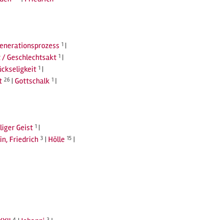
Generationsprozess
1
|
 / Geschlechtsakt
1
|
ückseligkeit
1
|
t
26
|
Gottschalk
1
|
liger Geist
1
|
in, Friedrich
3
|
Hölle
15
|
4
3