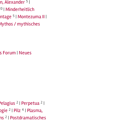
n, Alexander
5
|
20
|
Minderheitlich
ntage
5
|
Montezuma II
|
Mythos / mythisches
s Forum
|
Neues
Pelagius
2
|
Perpetua
2
|
ogie
2
|
Pilz
4
|
Plasma,
ns
2
|
Postdramatisches