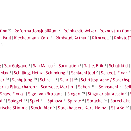
tion
16
|
Reformationsjubiläum
2
|
Reinhardt, Volker
|
Rekonstruktion
, Paul
|
Riechelmann, Cord
2
|
Rimbaud, Arthur
1
|
Ritornell
1
|
Rohstoff
j
5
g
|
San Galgano
1
|
San Marco
2
|
Sarmatien
1
|
Satie, Erik
1
|
Schaltbild
|
, Max
1
|
Schilling, Heinz
|
Schindung
2
|
Schlachtfeld
2
|
Schleef, Einar
3
fer
28
|
Schöpfung
29
|
Schrei
113
|
Schrift
66
|
Schriftsprache / Sprechs
r zu Pflugscharen
2
|
Scorsese, Martin
1
|
Sehen
103
|
Sehnsucht
9
|
Sel
Shaw, Fiona
1
|
Siger von Brabant
1
|
Singen
29
|
Singulär plural sein
8
|
d
3
|
Spiegel
23
|
Spiel
101
|
Spinoza
1
|
Spirale
4
|
Sprache
69
|
Sprechakt
tische Stimme
|
Stock, Alex
5
|
Stockhausen, Karl-Heinz
1
|
Straße
22