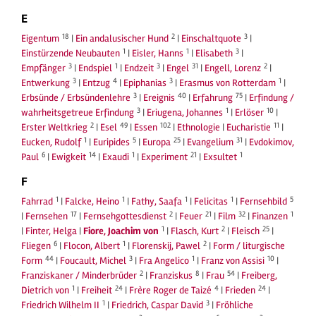
E
18
2
3
Eigentum
|
Ein andalusischer Hund
|
Einschaltquote
|
1
1
3
Einstürzende Neubauten
|
Eisler, Hanns
|
Elisabeth
|
3
1
3
31
2
Empfänger
|
Endspiel
|
Endzeit
|
Engel
|
Engell, Lorenz
|
3
4
3
1
Entwerkung
|
Entzug
|
Epiphanias
|
Erasmus von Rotterdam
|
3
40
75
Erbsünde / Erbsündenlehre
|
Ereignis
|
Erfahrung
|
Erfindung /
3
1
10
wahrheitsgetreue Erfindung
|
Eriugena, Johannes
|
Erlöser
|
2
49
102
11
Erster Weltkrieg
|
Esel
|
Essen
|
Ethnologie
|
Eucharistie
|
1
5
25
31
Eucken, Rudolf
|
Euripides
|
Europa
|
Evangelium
|
Evdokimov,
6
14
1
21
1
Paul
|
Ewigkeit
|
Exaudi
|
Experiment
|
Exsultet
F
1
1
1
1
5
Fahrrad
|
Falcke, Heino
|
Fathy, Saafa
|
Felicitas
|
Fernsehbild
17
2
21
32
1
|
Fernsehen
|
Fernsehgottesdienst
|
Feuer
|
Film
|
Finanzen
1
2
25
|
Finter, Helga
|
Fiore, Joachim von
|
Flasch, Kurt
|
Fleisch
|
6
1
2
Fliegen
|
Flocon, Albert
|
Florenskij, Pawel
|
Form / liturgische
44
3
1
10
Form
|
Foucault, Michel
|
Fra Angelico
|
Franz von Assisi
|
2
8
54
Franziskaner / Minderbrüder
|
Franziskus
|
Frau
|
Freiberg,
1
24
4
24
Dietrich von
|
Freiheit
|
Frère Roger de Taizé
|
Frieden
|
1
3
Friedrich Wilhelm II
|
Friedrich, Caspar David
|
Fröhliche