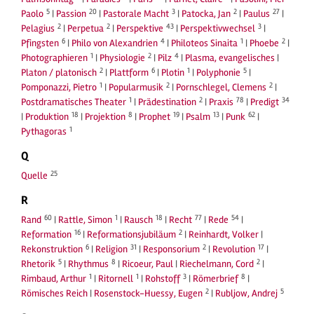
5
20
3
2
27
Paolo
|
Passion
|
Pastorale Macht
|
Patocka, Jan
|
Paulus
|
2
2
43
3
Pelagius
|
Perpetua
|
Perspektive
|
Perspektivwechsel
|
6
4
1
2
Pfingsten
|
Philo von Alexandrien
|
Philoteos Sinaita
|
Phoebe
|
1
2
4
Photographieren
|
Physiologie
|
Pilz
|
Plasma, evangelisches
|
2
6
1
5
Platon / platonisch
|
Plattform
|
Plotin
|
Polyphonie
|
1
2
2
Pomponazzi, Pietro
|
Popularmusik
|
Pornschlegel, Clemens
|
1
2
78
34
Postdramatisches Theater
|
Prädestination
|
Praxis
|
Predigt
18
8
19
13
62
|
Produktion
|
Projektion
|
Prophet
|
Psalm
|
Punk
|
1
Pythagoras
Q
25
Quelle
R
60
1
18
77
54
Rand
|
Rattle, Simon
|
Rausch
|
Recht
|
Rede
|
16
2
Reformation
|
Reformationsjubiläum
|
Reinhardt, Volker
|
6
31
2
17
Rekonstruktion
|
Religion
|
Responsorium
|
Revolution
|
5
8
2
Rhetorik
|
Rhythmus
|
Ricoeur, Paul
|
Riechelmann, Cord
|
1
1
3
8
Rimbaud, Arthur
|
Ritornell
|
Rohstoff
|
Römerbrief
|
2
5
Römisches Reich
|
Rosenstock-Huessy, Eugen
|
Rubljow, Andrej