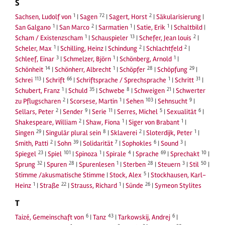
S
1
72
2
Sachsen, Ludolf von
|
Sagen
|
Sagert, Horst
|
Säkularisierung
|
1
2
1
1
San Galgano
|
San Marco
|
Sarmatien
|
Satie, Erik
|
Schaltbild
|
1
13
2
Scham / Existenzscham
|
Schauspieler
|
Schefer, Jean louis
|
1
2
2
Scheler, Max
|
Schilling, Heinz
|
Schindung
|
Schlachtfeld
|
3
1
1
Schleef, Einar
|
Schmelzer, Björn
|
Schönberg, Arnold
|
14
1
28
29
Schönheit
|
Schönherr, Albrecht
|
Schöpfer
|
Schöpfung
|
113
66
1
31
Schrei
|
Schrift
|
Schriftsprache / Sprechsprache
|
Schritt
|
1
35
8
21
Schubert, Franz
|
Schuld
|
Schwebe
|
Schweigen
|
Schwerter
2
1
103
9
zu Pflugscharen
|
Scorsese, Martin
|
Sehen
|
Sehnsucht
|
2
9
11
5
6
Sellars, Peter
|
Sender
|
Serie
|
Serres, Michel
|
Sexualität
|
2
1
1
Shakespeare, William
|
Shaw, Fiona
|
Siger von Brabant
|
29
8
2
1
Singen
|
Singulär plural sein
|
Sklaverei
|
Sloterdijk, Peter
|
2
39
7
6
3
Smith, Patti
|
Sohn
|
Solidarität
|
Sophokles
|
Sound
|
23
101
1
4
69
10
Spiegel
|
Spiel
|
Spinoza
|
Spirale
|
Sprache
|
Sprechakt
|
32
28
1
28
3
50
Sprung
|
Spuren
|
Spurenlesen
|
Sterben
|
Steuern
|
Stil
|
5
Stimme /akusmatische Stimme
|
Stock, Alex
|
Stockhausen, Karl-
1
22
1
26
Heinz
|
Straße
|
Strauss, Richard
|
Sünde
|
Symeon Stylites
T
6
43
6
Taizé, Gemeinschaft von
|
Tanz
|
Tarkowskij, Andrej
|