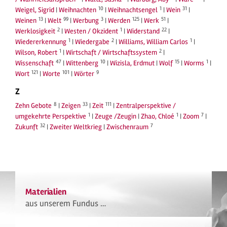
10
1
31
Weigel, Sigrid
|
Weihnachten
|
Weihnachtsengel
|
Wein
|
13
99
3
125
51
Weinen
|
Welt
|
Werbung
|
Werden
|
Werk
|
2
1
22
Werklosigkeit
|
Westen / Okzident
|
Widerstand
|
1
2
1
Wiedererkennung
|
Wiedergabe
|
Williams, William Carlos
|
1
2
Wilson, Robert
|
Wirtschaft / Wirtschaftssystem
|
47
10
15
1
Wissenschaft
|
Wittenberg
|
Wizisla, Erdmut
|
Wolf
|
Worms
|
121
101
9
Wort
|
Worte
|
Wörter
Z
8
33
111
Zehn Gebote
|
Zeigen
|
Zeit
|
Zentralperspektive /
1
1
7
umgekehrte Perspektive
|
Zeuge /Zeugin
|
Zhao, Chloé
|
Zoom
|
32
7
Zukunft
|
Zweiter Weltkrieg
|
Zwischenraum
Materialien
aus unserem Fundus …