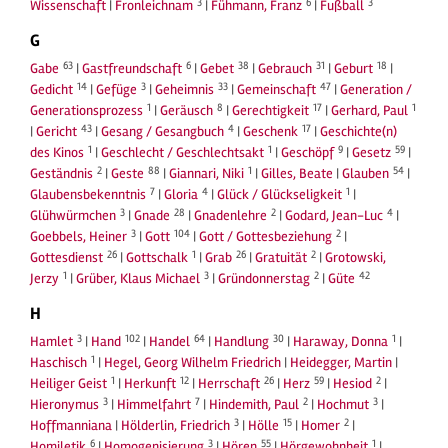
3
6
3
Wissenschaft
|
Fronleichnam
|
Fühmann, Franz
|
Fußball
G
63
6
38
31
18
Gabe
|
Gastfreundschaft
|
Gebet
|
Gebrauch
|
Geburt
|
14
3
33
47
Gedicht
|
Gefüge
|
Geheimnis
|
Gemeinschaft
|
Generation /
1
8
17
1
Generationsprozess
|
Geräusch
|
Gerechtigkeit
|
Gerhard, Paul
43
4
17
|
Gericht
|
Gesang / Gesangbuch
|
Geschenk
|
Geschichte(n)
1
1
9
59
des Kinos
|
Geschlecht / Geschlechtsakt
|
Geschöpf
|
Gesetz
|
2
88
1
54
Geständnis
|
Geste
|
Giannari, Niki
|
Gilles, Beate
|
Glauben
|
7
4
1
Glaubensbekenntnis
|
Gloria
|
Glück / Glückseligkeit
|
3
28
2
4
Glühwürmchen
|
Gnade
|
Gnadenlehre
|
Godard, Jean-Luc
|
3
104
2
Goebbels, Heiner
|
Gott
|
Gott / Gottesbeziehung
|
26
1
26
2
Gottesdienst
|
Gottschalk
|
Grab
|
Gratuität
|
Grotowski,
1
3
2
42
Jerzy
|
Grüber, Klaus Michael
|
Gründonnerstag
|
Güte
H
3
102
64
30
1
Hamlet
|
Hand
|
Handel
|
Handlung
|
Haraway, Donna
|
1
Haschisch
|
Hegel, Georg Wilhelm Friedrich
|
Heidegger, Martin
|
1
12
26
59
2
Heiliger Geist
|
Herkunft
|
Herrschaft
|
Herz
|
Hesiod
|
3
7
2
3
Hieronymus
|
Himmelfahrt
|
Hindemith, Paul
|
Hochmut
|
3
15
2
Hoffmanniana
|
Hölderlin, Friedrich
|
Hölle
|
Homer
|
6
3
55
1
Homiletik
|
Homogenisierung
|
Hören
|
Hörgewohnheit
|