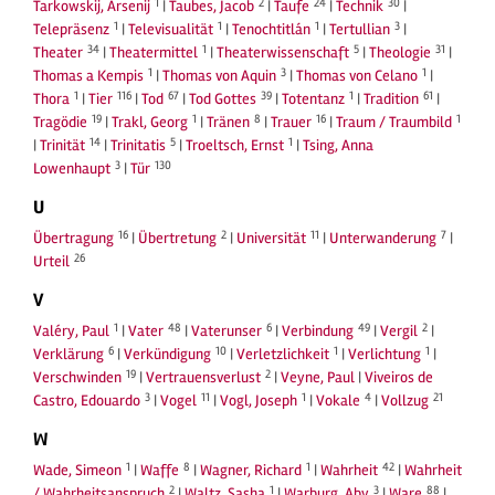
1
2
24
30
Tarkowskij, Arsenij
|
Taubes, Jacob
|
Taufe
|
Technik
|
1
1
1
3
Telepräsenz
|
Televisualität
|
Tenochtitlán
|
Tertullian
|
34
1
5
31
Theater
|
Theatermittel
|
Theaterwissenschaft
|
Theologie
|
1
3
1
Thomas a Kempis
|
Thomas von Aquin
|
Thomas von Celano
|
1
116
67
39
1
61
Thora
|
Tier
|
Tod
|
Tod Gottes
|
Totentanz
|
Tradition
|
19
1
8
16
1
Tragödie
|
Trakl, Georg
|
Tränen
|
Trauer
|
Traum / Traumbild
14
5
1
|
Trinität
|
Trinitatis
|
Troeltsch, Ernst
|
Tsing, Anna
3
130
Lowenhaupt
|
Tür
U
16
2
11
7
Übertragung
|
Übertretung
|
Universität
|
Unterwanderung
|
26
Urteil
V
1
48
6
49
2
Valéry, Paul
|
Vater
|
Vaterunser
|
Verbindung
|
Vergil
|
6
10
1
1
Verklärung
|
Verkündigung
|
Verletzlichkeit
|
Verlichtung
|
19
2
Verschwinden
|
Vertrauensverlust
|
Veyne, Paul
|
Viveiros de
3
11
1
4
21
Castro, Edouardo
|
Vogel
|
Vogl, Joseph
|
Vokale
|
Vollzug
W
1
8
1
42
Wade, Simeon
|
Waffe
|
Wagner, Richard
|
Wahrheit
|
Wahrheit
2
1
3
88
/ Wahrheitsanspruch
|
Waltz, Sasha
|
Warburg, Aby
|
Ware
|