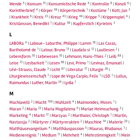
5
15
4
8
6
Wende
|
Konsum
|
Konsumistische Rede
|
Kontrolle
|
Konzil
|
4
59
1
1
3
Korintherbrief
|
Körper
|
Körpertechnik
|
Kostüme
|
Kott, Jan
6
23
43
46
5
4
|
Krankheit
|
Kreis
|
Kreuz
|
Krieg
|
Krippe
|
Krippenspiel
|
1
58
3
Kristiánsson, Benedikt
|
Kultur
|
Kupferstich
|
Kyrieleis
L
4
18
LABORa
|
Laboue- Labarthe, Philippe
|
Lamm
|
Las Casas,
1
13
12
2
Bartholomé de
|
Latour, Bruno
|
Laudato si
|
Lautlesen
|
10
10
2
88
Lebensform
|
Lebewesen
|
Lehmann, Hans-Thies
|
Leib
|
13
1
66
1
Leise
|
Lesbarkeit
|
Lesen
|
Levi, Primo
|
Levinas, Emanuel
|
3
87
17
26
Lévi-Strauss, Claude
|
Licht
|
Literatur
|
Liturgie
|
1
1
1
Liturgiewissenschaft
|
Lope de Vega Carpio, Felix
|
LSD
|
Lullus,
24
1
Raimundus
|
Luther, Martin
|
Lydia
M
2
106
4
1
Machiavelli
|
Macht
|
Mahlzeit
|
Maimonides, Moses
|
2
23
6
3
Maran
|
Maria
|
Maria Magdalena
|
Mariae Heimsuchung
|
4
17
2
1
Marketing
|
Markt
|
Marsyas
|
Marthaler, Christoph
|
Martin,
2
2
14
20
Nastassja
|
Märtyrer / Märtyrerakten
|
Maschine
|
Materie
|
4
5
1
Matthäusevangelium
|
Matthäuspassion
|
Maurus, Rhabanus
|
1
11
4
3
Medienereignis
|
Medium
|
Mehrheit
|
Mehrstimmigkeit
|
Mein