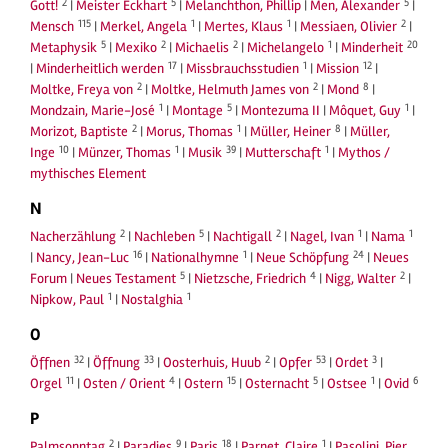
2
5
5
Gott!
|
Meister Eckhart
|
Melanchthon, Phillip
|
Men, Alexander
|
115
1
1
2
Mensch
|
Merkel, Angela
|
Mertes, Klaus
|
Messiaen, Olivier
|
5
2
2
1
20
Metaphysik
|
Mexiko
|
Michaelis
|
Michelangelo
|
Minderheit
17
1
12
|
Minderheitlich werden
|
Missbrauchsstudien
|
Mission
|
2
2
8
Moltke, Freya von
|
Moltke, Helmuth James von
|
Mond
|
1
5
1
Mondzain, Marie-José
|
Montage
|
Montezuma II
|
Môquet, Guy
|
2
1
8
Morizot, Baptiste
|
Morus, Thomas
|
Müller, Heiner
|
Müller,
10
1
39
1
Inge
|
Münzer, Thomas
|
Musik
|
Mutterschaft
|
Mythos /
mythisches Element
N
2
5
2
1
1
Nacherzählung
|
Nachleben
|
Nachtigall
|
Nagel, Ivan
|
Nama
16
1
24
|
Nancy, Jean-Luc
|
Nationalhymne
|
Neue Schöpfung
|
Neues
5
4
2
Forum
|
Neues Testament
|
Nietzsche, Friedrich
|
Nigg, Walter
|
1
1
Nipkow, Paul
|
Nostalghia
O
32
33
2
53
3
Öffnen
|
Öffnung
|
Oosterhuis, Huub
|
Opfer
|
Ordet
|
11
4
15
5
1
6
Orgel
|
Osten / Orient
|
Ostern
|
Osternacht
|
Ostsee
|
Ovid
P
2
9
18
1
Palmsonntag
|
Paradies
|
Paris
|
Parnet, Claire
|
Pasolini, Pier