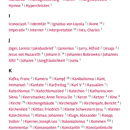
5
1
Hymne
|
Hyperchristen
I
1
16
1
14
Iconoclash
|
Identität
|
Ignatius von Loyola
|
Ikone
|
6
3
14
1
Imperativ
|
Internet
|
Interpretation
|
Ives, Charles
J
1
1
2
3
Jäger, Lorenz
|
Jakobusbrief
|
Jansenius
|
Jarry, Alfred
|
Jesaja
|
4
14
Jesus von Nazareth
|
Johann II
|
Johannes Bobrowksi
|
Johannes
4
3
3
1
XXII
|
Johanni
|
Jungfräulichkeit
|
Junia
K
2
17
28
Kafka, Franz
|
Kamera
|
Kampf
|
Kanibalismus
|
Kant,
1
3
5
4
1
Immanuel
|
Kantate
|
Karfreitag
|
Karl V
|
Kasualien
|
13
2
2
Katechismus
|
Katechismuslied
|
Katechon
|
Katharina von
1
3
13
4
9
Siena
|
Keersmaeker, Anne Teresa De
|
Kerze
|
Ketzer
|
Kino
79
1
11
4
|
Kirche
|
Kirchengebäude
|
Kirchenjahr
|
Kirchenjahr, Bericht
|
5
5
3
Kirchenlied
|
Kittler, Friedrich
|
Kleine Schwestern Jesu
|
Kleiner
3
1
1
Katechismus
|
Klimax, Johannes
|
Kluge, Alexander
|
Koepp,
1
1
4
105
Volker
|
Koerner, Joseph Leo
|
Kolonialismus
|
Kommen
|
11
4
13
Kommentar
|
Konsonanten
|
Konstantin
|
Konstantinische