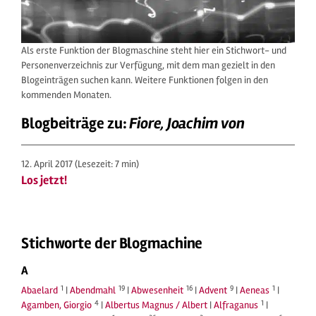
Als erste Funktion der Blogmaschine steht hier ein Stichwort- und
Personenverzeichnis zur Verfügung, mit dem man gezielt in den
Blogeinträgen suchen kann. Weitere Funktionen folgen in den
kommenden Monaten.
Blogbeiträge zu:
Fiore, Joachim von
12. April 2017
(Lesezeit: 7 min)
Los jetzt!
Stichworte der Blogmachine
A
1
19
16
9
1
Abaelard
|
Abendmahl
|
Abwesenheit
|
Advent
|
Aeneas
|
4
1
Agamben, Giorgio
|
Albertus Magnus / Albert
|
Alfraganus
|