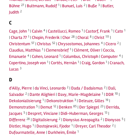
27
1
2
3
Bühne
|
Bultmann, Rudolf
|
Bunuel, Luis
|
Buße
|
Butler,
2
Judith
C
1
4
1
1
1
Cage, John
|
Calvin
|
Castellucci, Romeo
|
Castorf, Frank
|
Cato
1
28
8
111
|
Charta 77
|
Chopin, Frederik
|
Chor
|
Choral
|
Christ
|
57
52
4
2
Christentum
|
Christus
|
Chrysostomos, Johannes
|
Cicero
|
1
1
Claudius, Matthias
|
Clemensbrief
|
Clément, Oliver
|
Coccia,
4
1
4
Emanuele
|
Cohen, Leonard
|
Columbus, Christoph
|
Computer
|
1
1
1
Copertino, Joseph von
|
Cortés, Hernàn
|
Craig, Gordon
|
Cranach,
3
Lucas
D
2
2
d'Ailly, Pierre
|
da Vinci, Leonardo
|
Dada / Dadaismus
|
Dali,
2
1
10
Salvador
|
Dante Alighieri
|
Davy, Marie-Magdelaine
|
DDR
|
1
3
19
Dekolonialisierung
|
Dekonstruktion
|
Deleuze, Gilles
|
5
12
85
23
Demonstration
|
Demut
|
Denken
|
Der Spiegel
|
Derrida,
5
13
Jacques
|
Despret, Vinciane
|
Didi-Huberman, Georges
|
28
2
2
5
Differenz
|
Digitalisierung
|
Dionysius Areopagita
|
Dionysos
|
1
1
2
Distler, Hugo
|
Dostojewski, Fjodor
|
Dreyer, Carl Theodor
|
1
Dufourmatelle, Anne
|
Durkheim, Émile