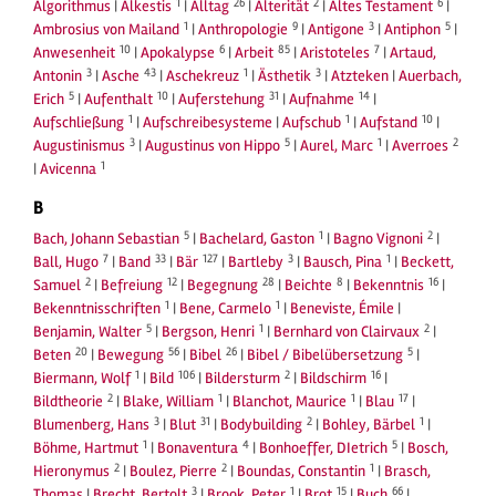
1
26
2
6
Algorithmus
|
Alkestis
|
Alltag
|
Alterität
|
Altes Testament
|
1
9
3
5
Ambrosius von Mailand
|
Anthropologie
|
Antigone
|
Antiphon
|
10
6
85
7
Anwesenheit
|
Apokalypse
|
Arbeit
|
Aristoteles
|
Artaud,
3
43
1
3
Antonin
|
Asche
|
Aschekreuz
|
Ästhetik
|
Atzteken
|
Auerbach,
5
10
31
14
Erich
|
Aufenthalt
|
Auferstehung
|
Aufnahme
|
1
1
10
Aufschließung
|
Aufschreibesysteme
|
Aufschub
|
Aufstand
|
3
5
1
2
Augustinismus
|
Augustinus von Hippo
|
Aurel, Marc
|
Averroes
1
|
Avicenna
B
5
1
2
Bach, Johann Sebastian
|
Bachelard, Gaston
|
Bagno Vignoni
|
7
33
127
3
1
Ball, Hugo
|
Band
|
Bär
|
Bartleby
|
Bausch, Pina
|
Beckett,
2
12
28
8
16
Samuel
|
Befreiung
|
Begegnung
|
Beichte
|
Bekenntnis
|
1
1
Bekenntnisschriften
|
Bene, Carmelo
|
Beneviste, Émile
|
5
1
2
Benjamin, Walter
|
Bergson, Henri
|
Bernhard von Clairvaux
|
20
56
26
5
Beten
|
Bewegung
|
Bibel
|
Bibel / Bibelübersetzung
|
1
106
2
16
Biermann, Wolf
|
Bild
|
Bildersturm
|
Bildschirm
|
2
1
1
17
Bildtheorie
|
Blake, William
|
Blanchot, Maurice
|
Blau
|
3
31
2
1
Blumenberg, Hans
|
Blut
|
Bodybuilding
|
Bohley, Bärbel
|
1
4
5
Böhme, Hartmut
|
Bonaventura
|
Bonhoeffer, DIetrich
|
Bosch,
2
2
1
Hieronymus
|
Boulez, Pierre
|
Boundas, Constantin
|
Brasch,
3
1
15
66
Thomas
|
Brecht, Bertolt
|
Brook, Peter
|
Brot
|
Buch
|