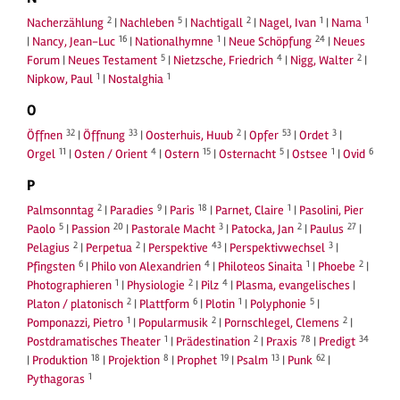
2
5
2
1
1
Nacherzählung
|
Nachleben
|
Nachtigall
|
Nagel, Ivan
|
Nama
16
1
24
|
Nancy, Jean-Luc
|
Nationalhymne
|
Neue Schöpfung
|
Neues
5
4
2
Forum
|
Neues Testament
|
Nietzsche, Friedrich
|
Nigg, Walter
|
1
1
Nipkow, Paul
|
Nostalghia
O
32
33
2
53
3
Öffnen
|
Öffnung
|
Oosterhuis, Huub
|
Opfer
|
Ordet
|
11
4
15
5
1
6
Orgel
|
Osten / Orient
|
Ostern
|
Osternacht
|
Ostsee
|
Ovid
P
2
9
18
1
Palmsonntag
|
Paradies
|
Paris
|
Parnet, Claire
|
Pasolini, Pier
5
20
3
2
27
Paolo
|
Passion
|
Pastorale Macht
|
Patocka, Jan
|
Paulus
|
2
2
43
3
Pelagius
|
Perpetua
|
Perspektive
|
Perspektivwechsel
|
6
4
1
2
Pfingsten
|
Philo von Alexandrien
|
Philoteos Sinaita
|
Phoebe
|
1
2
4
Photographieren
|
Physiologie
|
Pilz
|
Plasma, evangelisches
|
2
6
1
5
Platon / platonisch
|
Plattform
|
Plotin
|
Polyphonie
|
1
2
2
Pomponazzi, Pietro
|
Popularmusik
|
Pornschlegel, Clemens
|
1
2
78
34
Postdramatisches Theater
|
Prädestination
|
Praxis
|
Predigt
18
8
19
13
62
|
Produktion
|
Projektion
|
Prophet
|
Psalm
|
Punk
|
1
Pythagoras