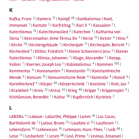
K
2
17
28
Kafka, Franz
|
Kamera
|
Kampf
|
Kanibalismus
|
Kant,
1
3
5
4
1
Immanuel
|
Kantate
|
Karfreitag
|
Karl V
|
Kasualien
|
13
2
2
Katechismus
|
Katechismuslied
|
Katechon
|
Katharina von
1
3
13
4
9
Siena
|
Keersmaeker, Anne Teresa De
|
Kerze
|
Ketzer
|
Kino
79
1
11
4
|
Kirche
|
Kirchengebäude
|
Kirchenjahr
|
Kirchenjahr, Bericht
|
5
5
3
Kirchenlied
|
Kittler, Friedrich
|
Kleine Schwestern Jesu
|
Kleiner
3
1
1
Katechismus
|
Klimax, Johannes
|
Kluge, Alexander
|
Koepp,
1
1
4
105
Volker
|
Koerner, Joseph Leo
|
Kolonialismus
|
Kommen
|
11
4
13
Kommentar
|
Konsonanten
|
Konstantin
|
Konstantinische
5
15
4
8
6
Wende
|
Konsum
|
Konsumistische Rede
|
Kontrolle
|
Konzil
|
4
59
1
1
3
Korintherbrief
|
Körper
|
Körpertechnik
|
Kostüme
|
Kott, Jan
6
23
43
46
5
4
|
Krankheit
|
Kreis
|
Kreuz
|
Krieg
|
Krippe
|
Krippenspiel
|
1
58
3
Kristiánsson, Benedikt
|
Kultur
|
Kupferstich
|
Kyrieleis
L
4
18
LABORa
|
Laboue- Labarthe, Philippe
|
Lamm
|
Las Casas,
1
13
12
2
Bartholomé de
|
Latour, Bruno
|
Laudato si
|
Lautlesen
|
10
10
2
88
Lebensform
|
Lebewesen
|
Lehmann, Hans-Thies
|
Leib
|
13
1
66
1
Leise
|
Lesbarkeit
|
Lesen
|
Levi, Primo
|
Levinas, Emanuel
|