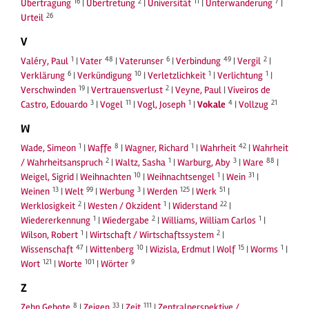
16
2
11
7
Übertragung
|
Übertretung
|
Universität
|
Unterwanderung
|
26
Urteil
V
1
48
6
49
2
Valéry, Paul
|
Vater
|
Vaterunser
|
Verbindung
|
Vergil
|
6
10
1
1
Verklärung
|
Verkündigung
|
Verletzlichkeit
|
Verlichtung
|
19
2
Verschwinden
|
Vertrauensverlust
|
Veyne, Paul
|
Viveiros de
3
11
1
4
21
Castro, Edouardo
|
Vogel
|
Vogl, Joseph
|
Vokale
|
Vollzug
W
1
8
1
42
Wade, Simeon
|
Waffe
|
Wagner, Richard
|
Wahrheit
|
Wahrheit
2
1
3
88
/ Wahrheitsanspruch
|
Waltz, Sasha
|
Warburg, Aby
|
Ware
|
10
1
31
Weigel, Sigrid
|
Weihnachten
|
Weihnachtsengel
|
Wein
|
13
99
3
125
51
Weinen
|
Welt
|
Werbung
|
Werden
|
Werk
|
2
1
22
Werklosigkeit
|
Westen / Okzident
|
Widerstand
|
1
2
1
Wiedererkennung
|
Wiedergabe
|
Williams, William Carlos
|
1
2
Wilson, Robert
|
Wirtschaft / Wirtschaftssystem
|
47
10
15
1
Wissenschaft
|
Wittenberg
|
Wizisla, Erdmut
|
Wolf
|
Worms
|
121
101
9
Wort
|
Worte
|
Wörter
Z
8
33
111
Zehn Gebote
|
Zeigen
|
Zeit
|
Zentralperspektive /