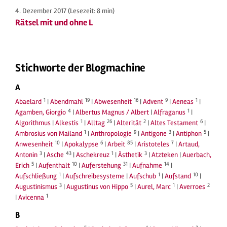
4. Dezember 2017
(Lesezeit: 8 min)
Rätsel mit und ohne L
Stichworte der Blogmachine
A
1
19
16
9
1
Abaelard
|
Abendmahl
|
Abwesenheit
|
Advent
|
Aeneas
|
4
1
Agamben, Giorgio
|
Albertus Magnus / Albert
|
Alfraganus
|
1
26
2
6
Algorithmus
|
Alkestis
|
Alltag
|
Alterität
|
Altes Testament
|
1
9
3
5
Ambrosius von Mailand
|
Anthropologie
|
Antigone
|
Antiphon
|
10
6
85
7
Anwesenheit
|
Apokalypse
|
Arbeit
|
Aristoteles
|
Artaud,
3
43
1
3
Antonin
|
Asche
|
Aschekreuz
|
Ästhetik
|
Atzteken
|
Auerbach,
5
10
31
14
Erich
|
Aufenthalt
|
Auferstehung
|
Aufnahme
|
1
1
10
Aufschließung
|
Aufschreibesysteme
|
Aufschub
|
Aufstand
|
3
5
1
2
Augustinismus
|
Augustinus von Hippo
|
Aurel, Marc
|
Averroes
1
|
Avicenna
B