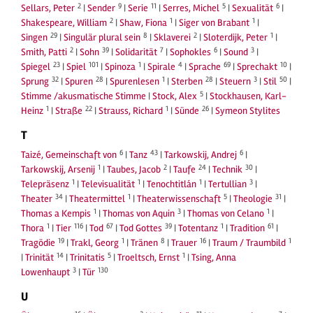
2
9
11
5
6
Sellars, Peter
|
Sender
|
Serie
|
Serres, Michel
|
Sexualität
|
2
1
1
Shakespeare, William
|
Shaw, Fiona
|
Siger von Brabant
|
29
8
2
1
Singen
|
Singulär plural sein
|
Sklaverei
|
Sloterdijk, Peter
|
2
39
7
6
3
Smith, Patti
|
Sohn
|
Solidarität
|
Sophokles
|
Sound
|
23
101
1
4
69
10
Spiegel
|
Spiel
|
Spinoza
|
Spirale
|
Sprache
|
Sprechakt
|
32
28
1
28
3
50
Sprung
|
Spuren
|
Spurenlesen
|
Sterben
|
Steuern
|
Stil
|
5
Stimme /akusmatische Stimme
|
Stock, Alex
|
Stockhausen, Karl-
1
22
1
26
Heinz
|
Straße
|
Strauss, Richard
|
Sünde
|
Symeon Stylites
T
6
43
6
Taizé, Gemeinschaft von
|
Tanz
|
Tarkowskij, Andrej
|
1
2
24
30
Tarkowskij, Arsenij
|
Taubes, Jacob
|
Taufe
|
Technik
|
1
1
1
3
Telepräsenz
|
Televisualität
|
Tenochtitlán
|
Tertullian
|
34
1
5
31
Theater
|
Theatermittel
|
Theaterwissenschaft
|
Theologie
|
1
3
1
Thomas a Kempis
|
Thomas von Aquin
|
Thomas von Celano
|
1
116
67
39
1
61
Thora
|
Tier
|
Tod
|
Tod Gottes
|
Totentanz
|
Tradition
|
19
1
8
16
1
Tragödie
|
Trakl, Georg
|
Tränen
|
Trauer
|
Traum / Traumbild
14
5
1
|
Trinität
|
Trinitatis
|
Troeltsch, Ernst
|
Tsing, Anna
3
130
Lowenhaupt
|
Tür
U