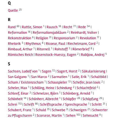
Q
25
Quelle
R
60
1
18
77
54
Rand
|
Rattle, Simon
|
Rausch
|
Recht
|
Rede
|
16
2
Reformation
|
Reformationsjubiläum
|
Reinhardt, Volker
|
6
31
2
17
Rekonstruktion
|
Religion
|
Responsorium
|
Revolution
|
5
8
2
Rhetorik
|
Rhythmus
|
Ricoeur, Paul
|
Riechelmann, Cord
|
1
1
3
8
Rimbaud, Arthur
|
Ritornell
|
Rohstoff
|
Römerbrief
|
2
5
Römisches Reich
|
Rosenstock-Huessy, Eugen
|
Rubljow, Andrej
S
1
72
2
Sachsen, Ludolf von
|
Sagen
|
Sagert, Horst
|
Säkularisierung
|
1
2
1
1
San Galgano
|
San Marco
|
Sarmatien
|
Satie, Erik
|
Schaltbild
|
1
13
2
Scham / Existenzscham
|
Schauspieler
|
Schefer, Jean louis
|
1
2
2
Scheler, Max
|
Schilling, Heinz
|
Schindung
|
Schlachtfeld
|
3
1
1
Schleef, Einar
|
Schmelzer, Björn
|
Schönberg, Arnold
|
14
1
28
29
Schönheit
|
Schönherr, Albrecht
|
Schöpfer
|
Schöpfung
|
113
66
1
31
Schrei
|
Schrift
|
Schriftsprache / Sprechsprache
|
Schritt
|
1
35
8
21
Schubert, Franz
|
Schuld
|
Schwebe
|
Schweigen
|
Schwerter
2
1
103
9
zu Pflugscharen
|
Scorsese, Martin
|
Sehen
|
Sehnsucht
|