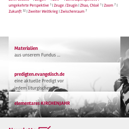
1
1
7
umgekehrte Perspektive
|
Zeuge /Zeugin
|
Zhao, Chloé
|
Zoom
|
32
7
Zukunft
|
Zweiter Weltkrieg
|
Zwischenraum
Materialien
aus unserem Fundus …
predigten.evangelisch.de
eine aktuelle Predigt vor
jedem liturgischen Tag
elementares KIRCHENJAHR
Das Kirchenjahr Monat für Monat