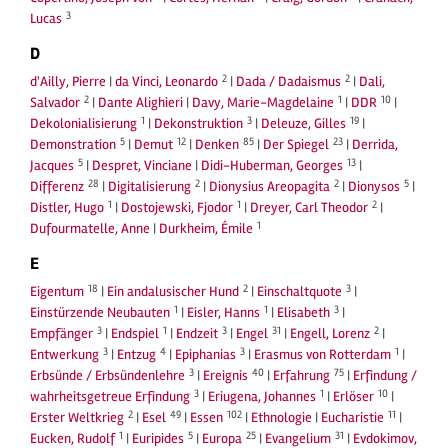
3
Lucas
D
2
2
d'Ailly, Pierre
|
da Vinci, Leonardo
|
Dada / Dadaismus
|
Dali,
2
1
10
Salvador
|
Dante Alighieri
|
Davy, Marie-Magdelaine
|
DDR
|
1
3
19
Dekolonialisierung
|
Dekonstruktion
|
Deleuze, Gilles
|
5
12
85
23
Demonstration
|
Demut
|
Denken
|
Der Spiegel
|
Derrida,
5
13
Jacques
|
Despret, Vinciane
|
Didi-Huberman, Georges
|
28
2
2
5
Differenz
|
Digitalisierung
|
Dionysius Areopagita
|
Dionysos
|
1
1
2
Distler, Hugo
|
Dostojewski, Fjodor
|
Dreyer, Carl Theodor
|
1
Dufourmatelle, Anne
|
Durkheim, Émile
E
18
2
3
Eigentum
|
Ein andalusischer Hund
|
Einschaltquote
|
1
1
3
Einstürzende Neubauten
|
Eisler, Hanns
|
Elisabeth
|
3
1
3
31
2
Empfänger
|
Endspiel
|
Endzeit
|
Engel
|
Engell, Lorenz
|
3
4
3
1
Entwerkung
|
Entzug
|
Epiphanias
|
Erasmus von Rotterdam
|
3
40
75
Erbsünde / Erbsündenlehre
|
Ereignis
|
Erfahrung
|
Erfindung /
3
1
10
wahrheitsgetreue Erfindung
|
Eriugena, Johannes
|
Erlöser
|
2
49
102
11
Erster Weltkrieg
|
Esel
|
Essen
|
Ethnologie
|
Eucharistie
|
1
5
25
31
Eucken, Rudolf
|
Euripides
|
Europa
|
Evangelium
|
Evdokimov,