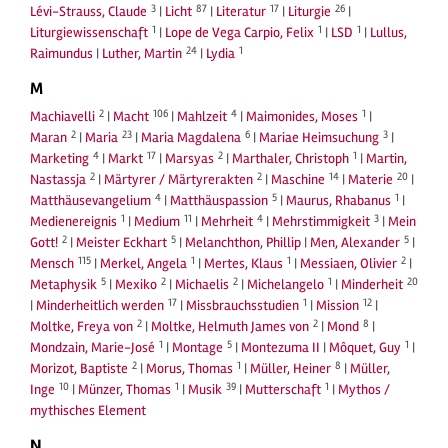
3
87
17
26
Lévi-Strauss, Claude
|
Licht
|
Literatur
|
Liturgie
|
1
1
1
Liturgiewissenschaft
|
Lope de Vega Carpio, Felix
|
LSD
|
Lullus,
24
1
Raimundus
|
Luther, Martin
|
Lydia
M
2
106
4
1
Machiavelli
|
Macht
|
Mahlzeit
|
Maimonides, Moses
|
2
23
6
3
Maran
|
Maria
|
Maria Magdalena
|
Mariae Heimsuchung
|
4
17
2
1
Marketing
|
Markt
|
Marsyas
|
Marthaler, Christoph
|
Martin,
2
2
14
20
Nastassja
|
Märtyrer / Märtyrerakten
|
Maschine
|
Materie
|
4
5
1
Matthäusevangelium
|
Matthäuspassion
|
Maurus, Rhabanus
|
1
11
4
3
Medienereignis
|
Medium
|
Mehrheit
|
Mehrstimmigkeit
|
Mein
2
5
5
Gott!
|
Meister Eckhart
|
Melanchthon, Phillip
|
Men, Alexander
|
115
1
1
2
Mensch
|
Merkel, Angela
|
Mertes, Klaus
|
Messiaen, Olivier
|
5
2
2
1
20
Metaphysik
|
Mexiko
|
Michaelis
|
Michelangelo
|
Minderheit
17
1
12
|
Minderheitlich werden
|
Missbrauchsstudien
|
Mission
|
2
2
8
Moltke, Freya von
|
Moltke, Helmuth James von
|
Mond
|
1
5
1
Mondzain, Marie-José
|
Montage
|
Montezuma II
|
Môquet, Guy
|
2
1
8
Morizot, Baptiste
|
Morus, Thomas
|
Müller, Heiner
|
Müller,
10
1
39
1
Inge
|
Münzer, Thomas
|
Musik
|
Mutterschaft
|
Mythos /
mythisches Element
N