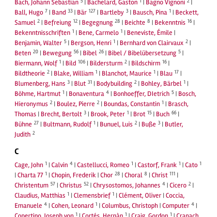
5
1
2
Bach, Johann Sebastian
|
Bachelard, Gaston
|
Bagno Vignoni
|
7
33
127
3
1
Ball, Hugo
|
Band
|
Bär
|
Bartleby
|
Bausch, Pina
|
Beckett,
2
12
28
8
16
Samuel
|
Befreiung
|
Begegnung
|
Beichte
|
Bekenntnis
|
1
1
Bekenntnisschriften
|
Bene, Carmelo
|
Beneviste, Émile
|
5
1
2
Benjamin, Walter
|
Bergson, Henri
|
Bernhard von Clairvaux
|
20
56
26
5
Beten
|
Bewegung
|
Bibel
|
Bibel / Bibelübersetzung
|
1
106
2
16
Biermann, Wolf
|
Bild
|
Bildersturm
|
Bildschirm
|
2
1
1
17
Bildtheorie
|
Blake, William
|
Blanchot, Maurice
|
Blau
|
3
31
2
1
Blumenberg, Hans
|
Blut
|
Bodybuilding
|
Bohley, Bärbel
|
1
4
5
Böhme, Hartmut
|
Bonaventura
|
Bonhoeffer, DIetrich
|
Bosch,
2
2
1
Hieronymus
|
Boulez, Pierre
|
Boundas, Constantin
|
Brasch,
3
1
15
66
Thomas
|
Brecht, Bertolt
|
Brook, Peter
|
Brot
|
Buch
|
27
1
2
3
Bühne
|
Bultmann, Rudolf
|
Bunuel, Luis
|
Buße
|
Butler,
2
Judith
C
1
4
1
1
1
Cage, John
|
Calvin
|
Castellucci, Romeo
|
Castorf, Frank
|
Cato
1
28
8
111
|
Charta 77
|
Chopin, Frederik
|
Chor
|
Choral
|
Christ
|
57
52
4
2
Christentum
|
Christus
|
Chrysostomos, Johannes
|
Cicero
|
1
1
Claudius, Matthias
|
Clemensbrief
|
Clément, Oliver
|
Coccia,
4
1
4
Emanuele
|
Cohen, Leonard
|
Columbus, Christoph
|
Computer
|
1
1
1
Copertino, Joseph von
|
Cortés, Hernàn
|
Craig, Gordon
|
Cranach,