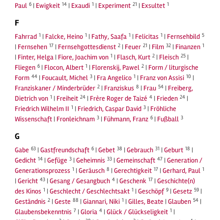
6
14
1
21
1
Paul
|
Ewigkeit
|
Exaudi
|
Experiment
|
Exsultet
F
1
1
1
1
5
Fahrrad
|
Falcke, Heino
|
Fathy, Saafa
|
Felicitas
|
Fernsehbild
17
2
21
32
1
|
Fernsehen
|
Fernsehgottesdienst
|
Feuer
|
Film
|
Finanzen
1
2
25
|
Finter, Helga
|
Fiore, Joachim von
|
Flasch, Kurt
|
Fleisch
|
6
1
2
Fliegen
|
Flocon, Albert
|
Florenskij, Pawel
|
Form / liturgische
44
3
1
10
Form
|
Foucault, Michel
|
Fra Angelico
|
Franz von Assisi
|
2
8
54
Franziskaner / Minderbrüder
|
Franziskus
|
Frau
|
Freiberg,
1
24
4
24
Dietrich von
|
Freiheit
|
Frère Roger de Taizé
|
Frieden
|
1
3
Friedrich Wilhelm II
|
Friedrich, Caspar David
|
Fröhliche
3
6
3
Wissenschaft
|
Fronleichnam
|
Fühmann, Franz
|
Fußball
G
63
6
38
31
18
Gabe
|
Gastfreundschaft
|
Gebet
|
Gebrauch
|
Geburt
|
14
3
33
47
Gedicht
|
Gefüge
|
Geheimnis
|
Gemeinschaft
|
Generation /
1
8
17
1
Generationsprozess
|
Geräusch
|
Gerechtigkeit
|
Gerhard, Paul
43
4
17
|
Gericht
|
Gesang / Gesangbuch
|
Geschenk
|
Geschichte(n)
1
1
9
59
des Kinos
|
Geschlecht / Geschlechtsakt
|
Geschöpf
|
Gesetz
|
2
88
1
54
Geständnis
|
Geste
|
Giannari, Niki
|
Gilles, Beate
|
Glauben
|
7
4
1
Glaubensbekenntnis
|
Gloria
|
Glück / Glückseligkeit
|