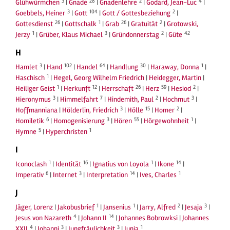
3
28
2
4
Glühwürmchen
|
Gnade
|
Gnadenlehre
|
Godard, Jean-Luc
|
3
104
2
Goebbels, Heiner
|
Gott
|
Gott / Gottesbeziehung
|
26
1
26
2
Gottesdienst
|
Gottschalk
|
Grab
|
Gratuität
|
Grotowski,
1
3
2
42
Jerzy
|
Grüber, Klaus Michael
|
Gründonnerstag
|
Güte
H
3
102
64
30
1
Hamlet
|
Hand
|
Handel
|
Handlung
|
Haraway, Donna
|
1
Haschisch
|
Hegel, Georg Wilhelm Friedrich
|
Heidegger, Martin
|
1
12
26
59
2
Heiliger Geist
|
Herkunft
|
Herrschaft
|
Herz
|
Hesiod
|
3
7
2
3
Hieronymus
|
Himmelfahrt
|
Hindemith, Paul
|
Hochmut
|
3
15
2
Hoffmanniana
|
Hölderlin, Friedrich
|
Hölle
|
Homer
|
6
3
55
1
Homiletik
|
Homogenisierung
|
Hören
|
Hörgewohnheit
|
5
1
Hymne
|
Hyperchristen
I
1
16
1
14
Iconoclash
|
Identität
|
Ignatius von Loyola
|
Ikone
|
6
3
14
1
Imperativ
|
Internet
|
Interpretation
|
Ives, Charles
J
1
1
2
3
Jäger, Lorenz
|
Jakobusbrief
|
Jansenius
|
Jarry, Alfred
|
Jesaja
|
4
14
Jesus von Nazareth
|
Johann II
|
Johannes Bobrowksi
|
Johannes
4
3
3
1
XXII
|
Johanni
|
Jungfräulichkeit
|
Junia