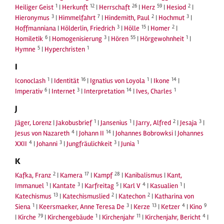
1
12
26
59
2
Heiliger Geist
|
Herkunft
|
Herrschaft
|
Herz
|
Hesiod
|
3
7
2
3
Hieronymus
|
Himmelfahrt
|
Hindemith, Paul
|
Hochmut
|
3
15
2
Hoffmanniana
|
Hölderlin, Friedrich
|
Hölle
|
Homer
|
6
3
55
1
Homiletik
|
Homogenisierung
|
Hören
|
Hörgewohnheit
|
5
1
Hymne
|
Hyperchristen
I
1
16
1
14
Iconoclash
|
Identität
|
Ignatius von Loyola
|
Ikone
|
6
3
14
1
Imperativ
|
Internet
|
Interpretation
|
Ives, Charles
J
1
1
2
3
Jäger, Lorenz
|
Jakobusbrief
|
Jansenius
|
Jarry, Alfred
|
Jesaja
|
4
14
Jesus von Nazareth
|
Johann II
|
Johannes Bobrowksi
|
Johannes
4
3
3
1
XXII
|
Johanni
|
Jungfräulichkeit
|
Junia
K
2
17
28
Kafka, Franz
|
Kamera
|
Kampf
|
Kanibalismus
|
Kant,
1
3
5
4
1
Immanuel
|
Kantate
|
Karfreitag
|
Karl V
|
Kasualien
|
13
2
2
Katechismus
|
Katechismuslied
|
Katechon
|
Katharina von
1
3
13
4
9
Siena
|
Keersmaeker, Anne Teresa De
|
Kerze
|
Ketzer
|
Kino
79
1
11
4
|
Kirche
|
Kirchengebäude
|
Kirchenjahr
|
Kirchenjahr, Bericht
|