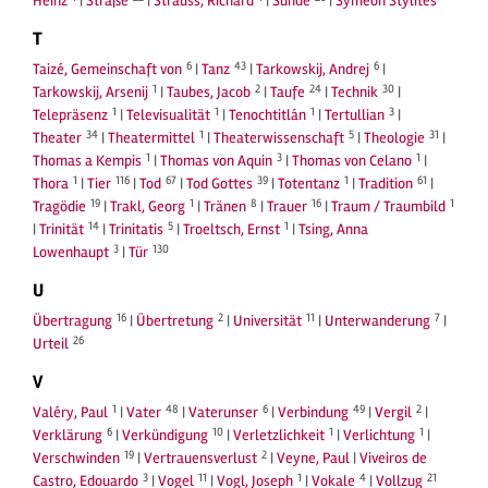
Heinz
|
Straße
|
Strauss, Richard
|
Sünde
|
Symeon Stylites
T
6
43
6
Taizé, Gemeinschaft von
|
Tanz
|
Tarkowskij, Andrej
|
1
2
24
30
Tarkowskij, Arsenij
|
Taubes, Jacob
|
Taufe
|
Technik
|
1
1
1
3
Telepräsenz
|
Televisualität
|
Tenochtitlán
|
Tertullian
|
34
1
5
31
Theater
|
Theatermittel
|
Theaterwissenschaft
|
Theologie
|
1
3
1
Thomas a Kempis
|
Thomas von Aquin
|
Thomas von Celano
|
1
116
67
39
1
61
Thora
|
Tier
|
Tod
|
Tod Gottes
|
Totentanz
|
Tradition
|
19
1
8
16
1
Tragödie
|
Trakl, Georg
|
Tränen
|
Trauer
|
Traum / Traumbild
14
5
1
|
Trinität
|
Trinitatis
|
Troeltsch, Ernst
|
Tsing, Anna
3
130
Lowenhaupt
|
Tür
U
16
2
11
7
Übertragung
|
Übertretung
|
Universität
|
Unterwanderung
|
26
Urteil
V
1
48
6
49
2
Valéry, Paul
|
Vater
|
Vaterunser
|
Verbindung
|
Vergil
|
6
10
1
1
Verklärung
|
Verkündigung
|
Verletzlichkeit
|
Verlichtung
|
19
2
Verschwinden
|
Vertrauensverlust
|
Veyne, Paul
|
Viveiros de
3
11
1
4
21
Castro, Edouardo
|
Vogel
|
Vogl, Joseph
|
Vokale
|
Vollzug