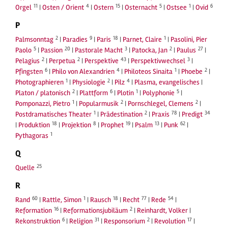
11
4
15
5
1
6
Orgel
|
Osten / Orient
|
Ostern
|
Osternacht
|
Ostsee
|
Ovid
P
2
9
18
1
Palmsonntag
|
Paradies
|
Paris
|
Parnet, Claire
|
Pasolini, Pier
5
20
3
2
27
Paolo
|
Passion
|
Pastorale Macht
|
Patocka, Jan
|
Paulus
|
2
2
43
3
Pelagius
|
Perpetua
|
Perspektive
|
Perspektivwechsel
|
6
4
1
2
Pfingsten
|
Philo von Alexandrien
|
Philoteos Sinaita
|
Phoebe
|
1
2
4
Photographieren
|
Physiologie
|
Pilz
|
Plasma, evangelisches
|
2
6
1
5
Platon / platonisch
|
Plattform
|
Plotin
|
Polyphonie
|
1
2
2
Pomponazzi, Pietro
|
Popularmusik
|
Pornschlegel, Clemens
|
1
2
78
34
Postdramatisches Theater
|
Prädestination
|
Praxis
|
Predigt
18
8
19
13
62
|
Produktion
|
Projektion
|
Prophet
|
Psalm
|
Punk
|
1
Pythagoras
Q
25
Quelle
R
60
1
18
77
54
Rand
|
Rattle, Simon
|
Rausch
|
Recht
|
Rede
|
16
2
Reformation
|
Reformationsjubiläum
|
Reinhardt, Volker
|
6
31
2
17
Rekonstruktion
|
Religion
|
Responsorium
|
Revolution
|