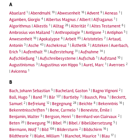
A
1
19
16
9
1
Abaelard
|
Abendmahl
|
Abwesenheit
|
Advent
|
Aeneas
|
4
1
Agamben, Giorgio
|
Albertus Magnus / Albert
|
Alfraganus
|
1
26
2
6
Algorithmus
|
Alkestis
|
Alltag
|
Alterität
|
Altes Testament
|
1
9
3
5
Ambrosius von Mailand
|
Anthropologie
|
Antigone
|
Antiphon
|
10
6
85
7
Anwesenheit
|
Apokalypse
|
Arbeit
|
Aristoteles
|
Artaud,
3
43
1
3
Antonin
|
Asche
|
Aschekreuz
|
Ästhetik
|
Atzteken
|
Auerbach,
5
10
31
14
Erich
|
Aufenthalt
|
Auferstehung
|
Aufnahme
|
1
1
10
Aufschließung
|
Aufschreibesysteme
|
Aufschub
|
Aufstand
|
3
5
1
2
Augustinismus
|
Augustinus von Hippo
|
Aurel, Marc
|
Averroes
1
|
Avicenna
B
5
1
2
Bach, Johann Sebastian
|
Bachelard, Gaston
|
Bagno Vignoni
|
7
33
127
3
1
Ball, Hugo
|
Band
|
Bär
|
Bartleby
|
Bausch, Pina
|
Beckett,
2
12
28
8
16
Samuel
|
Befreiung
|
Begegnung
|
Beichte
|
Bekenntnis
|
1
1
Bekenntnisschriften
|
Bene, Carmelo
|
Beneviste, Émile
|
5
1
2
Benjamin, Walter
|
Bergson, Henri
|
Bernhard von Clairvaux
|
20
56
26
5
Beten
|
Bewegung
|
Bibel
|
Bibel / Bibelübersetzung
|
1
106
2
16
Biermann, Wolf
|
Bild
|
Bildersturm
|
Bildschirm
|
2
1
1
17
Bildtheorie
|
Blake, William
|
Blanchot, Maurice
|
Blau
|