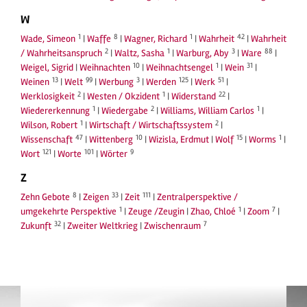
W
1
8
1
42
Wade, Simeon
|
Waffe
|
Wagner, Richard
|
Wahrheit
|
Wahrheit
2
1
3
88
/ Wahrheitsanspruch
|
Waltz, Sasha
|
Warburg, Aby
|
Ware
|
10
1
31
Weigel, Sigrid
|
Weihnachten
|
Weihnachtsengel
|
Wein
|
13
99
3
125
51
Weinen
|
Welt
|
Werbung
|
Werden
|
Werk
|
2
1
22
Werklosigkeit
|
Westen / Okzident
|
Widerstand
|
1
2
1
Wiedererkennung
|
Wiedergabe
|
Williams, William Carlos
|
1
2
Wilson, Robert
|
Wirtschaft / Wirtschaftssystem
|
47
10
15
1
Wissenschaft
|
Wittenberg
|
Wizisla, Erdmut
|
Wolf
|
Worms
|
121
101
9
Wort
|
Worte
|
Wörter
Z
8
33
111
Zehn Gebote
|
Zeigen
|
Zeit
|
Zentralperspektive /
1
1
7
umgekehrte Perspektive
|
Zeuge /Zeugin
|
Zhao, Chloé
|
Zoom
|
32
7
Zukunft
|
Zweiter Weltkrieg
|
Zwischenraum