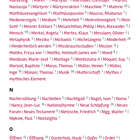
Marketing
|
Markt
|
Marsyas
|
Marthaler, Christoph
|
Martin,
2
2
14
20
Nastassja
|
Märtyrer / Märtyrerakten
|
Maschine
|
Materie
|
4
5
1
Matthäusevangelium
|
Matthäuspassion
|
Maurus, Rhabanus
|
1
11
4
3
Medienereignis
|
Medium
|
Mehrheit
|
Mehrstimmigkeit
|
Mein
2
5
5
Gott!
|
Meister Eckhart
|
Melanchthon, Phillip
|
Men, Alexander
|
115
1
1
2
Mensch
|
Merkel, Angela
|
Mertes, Klaus
|
Messiaen, Olivier
|
5
2
2
1
20
Metaphysik
|
Mexiko
|
Michaelis
|
Michelangelo
|
Minderheit
17
1
12
|
Minderheitlich werden
|
Missbrauchsstudien
|
Mission
|
2
2
8
Moltke, Freya von
|
Moltke, Helmuth James von
|
Mond
|
1
5
1
Mondzain, Marie-José
|
Montage
|
Montezuma II
|
Môquet, Guy
|
2
1
8
Morizot, Baptiste
|
Morus, Thomas
|
Müller, Heiner
|
Müller,
10
1
39
1
Inge
|
Münzer, Thomas
|
Musik
|
Mutterschaft
|
Mythos /
mythisches Element
N
2
5
2
1
1
Nacherzählung
|
Nachleben
|
Nachtigall
|
Nagel, Ivan
|
Nama
16
1
24
|
Nancy, Jean-Luc
|
Nationalhymne
|
Neue Schöpfung
|
Neues
5
4
2
Forum
|
Neues Testament
|
Nietzsche, Friedrich
|
Nigg, Walter
|
1
1
Nipkow, Paul
|
Nostalghia
O
32
33
2
53
3
Öffnen
|
Öffnung
|
Oosterhuis, Huub
|
Opfer
|
Ordet
|