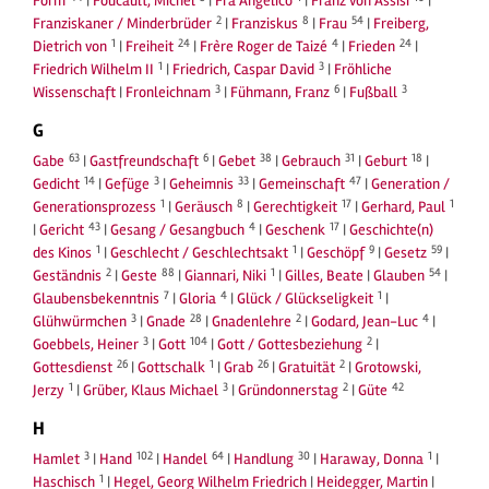
Form
|
Foucault, Michel
|
Fra Angelico
|
Franz von Assisi
|
2
8
54
Franziskaner / Minderbrüder
|
Franziskus
|
Frau
|
Freiberg,
1
24
4
24
Dietrich von
|
Freiheit
|
Frère Roger de Taizé
|
Frieden
|
1
3
Friedrich Wilhelm II
|
Friedrich, Caspar David
|
Fröhliche
3
6
3
Wissenschaft
|
Fronleichnam
|
Fühmann, Franz
|
Fußball
G
63
6
38
31
18
Gabe
|
Gastfreundschaft
|
Gebet
|
Gebrauch
|
Geburt
|
14
3
33
47
Gedicht
|
Gefüge
|
Geheimnis
|
Gemeinschaft
|
Generation /
1
8
17
1
Generationsprozess
|
Geräusch
|
Gerechtigkeit
|
Gerhard, Paul
43
4
17
|
Gericht
|
Gesang / Gesangbuch
|
Geschenk
|
Geschichte(n)
1
1
9
59
des Kinos
|
Geschlecht / Geschlechtsakt
|
Geschöpf
|
Gesetz
|
2
88
1
54
Geständnis
|
Geste
|
Giannari, Niki
|
Gilles, Beate
|
Glauben
|
7
4
1
Glaubensbekenntnis
|
Gloria
|
Glück / Glückseligkeit
|
3
28
2
4
Glühwürmchen
|
Gnade
|
Gnadenlehre
|
Godard, Jean-Luc
|
3
104
2
Goebbels, Heiner
|
Gott
|
Gott / Gottesbeziehung
|
26
1
26
2
Gottesdienst
|
Gottschalk
|
Grab
|
Gratuität
|
Grotowski,
1
3
2
42
Jerzy
|
Grüber, Klaus Michael
|
Gründonnerstag
|
Güte
H
3
102
64
30
1
Hamlet
|
Hand
|
Handel
|
Handlung
|
Haraway, Donna
|
1
Haschisch
|
Hegel, Georg Wilhelm Friedrich
|
Heidegger, Martin
|