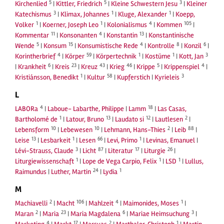
5
5
3
Kirchenlied
|
Kittler, Friedrich
|
Kleine Schwestern Jesu
|
Kleiner
3
1
1
Katechismus
|
Klimax, Johannes
|
Kluge, Alexander
|
Koepp,
1
1
4
105
Volker
|
Koerner, Joseph Leo
|
Kolonialismus
|
Kommen
|
11
4
13
Kommentar
|
Konsonanten
|
Konstantin
|
Konstantinische
5
15
4
8
6
Wende
|
Konsum
|
Konsumistische Rede
|
Kontrolle
|
Konzil
|
4
59
1
1
3
Korintherbrief
|
Körper
|
Körpertechnik
|
Kostüme
|
Kott, Jan
6
23
43
46
5
4
|
Krankheit
|
Kreis
|
Kreuz
|
Krieg
|
Krippe
|
Krippenspiel
|
1
58
3
Kristiánsson, Benedikt
|
Kultur
|
Kupferstich
|
Kyrieleis
L
4
18
LABORa
|
Laboue- Labarthe, Philippe
|
Lamm
|
Las Casas,
1
13
12
2
Bartholomé de
|
Latour, Bruno
|
Laudato si
|
Lautlesen
|
10
10
2
88
Lebensform
|
Lebewesen
|
Lehmann, Hans-Thies
|
Leib
|
13
1
66
1
Leise
|
Lesbarkeit
|
Lesen
|
Levi, Primo
|
Levinas, Emanuel
|
3
87
17
26
Lévi-Strauss, Claude
|
Licht
|
Literatur
|
Liturgie
|
1
1
1
Liturgiewissenschaft
|
Lope de Vega Carpio, Felix
|
LSD
|
Lullus,
24
1
Raimundus
|
Luther, Martin
|
Lydia
M
2
106
4
1
Machiavelli
|
Macht
|
Mahlzeit
|
Maimonides, Moses
|
2
23
6
3
Maran
|
Maria
|
Maria Magdalena
|
Mariae Heimsuchung
|
4
17
2
1