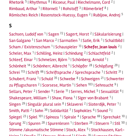
5
8
2
Rhetorik
|
Rhythmus
|
Ricoeur, Paul
|
Riechelmann, Cord
|
1
1
3
8
Rimbaud, Arthur
|
Ritornell
|
Rohstoff
|
Römerbrief
|
2
5
Römisches Reich
|
Rosenstock-Huessy, Eugen
|
Rubljow, Andrej
S
1
72
2
Sachsen, Ludolf von
|
Sagen
|
Sagert, Horst
|
Säkularisierung
|
1
2
1
1
San Galgano
|
San Marco
|
Sarmatien
|
Satie, Erik
|
Schaltbild
|
1
13
2
Scham / Existenzscham
|
Schauspieler
|
Schefer, Jean louis
|
1
2
2
Scheler, Max
|
Schilling, Heinz
|
Schindung
|
Schlachtfeld
|
3
1
1
Schleef, Einar
|
Schmelzer, Björn
|
Schönberg, Arnold
|
14
1
28
29
Schönheit
|
Schönherr, Albrecht
|
Schöpfer
|
Schöpfung
|
113
66
1
31
Schrei
|
Schrift
|
Schriftsprache / Sprechsprache
|
Schritt
|
1
35
8
21
Schubert, Franz
|
Schuld
|
Schwebe
|
Schweigen
|
Schwerter
2
1
103
9
zu Pflugscharen
|
Scorsese, Martin
|
Sehen
|
Sehnsucht
|
2
9
11
5
6
Sellars, Peter
|
Sender
|
Serie
|
Serres, Michel
|
Sexualität
|
2
1
1
Shakespeare, William
|
Shaw, Fiona
|
Siger von Brabant
|
29
8
2
1
Singen
|
Singulär plural sein
|
Sklaverei
|
Sloterdijk, Peter
|
2
39
7
6
3
Smith, Patti
|
Sohn
|
Solidarität
|
Sophokles
|
Sound
|
23
101
1
4
69
10
Spiegel
|
Spiel
|
Spinoza
|
Spirale
|
Sprache
|
Sprechakt
|
32
28
1
28
3
50
Sprung
|
Spuren
|
Spurenlesen
|
Sterben
|
Steuern
|
Stil
|
5
Stimme /akusmatische Stimme
|
Stock, Alex
|
Stockhausen, Karl-
1
22
1
26