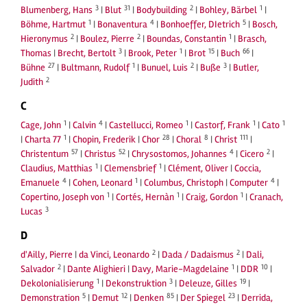
3
31
2
1
Blumenberg, Hans
|
Blut
|
Bodybuilding
|
Bohley, Bärbel
|
1
4
5
Böhme, Hartmut
|
Bonaventura
|
Bonhoeffer, DIetrich
|
Bosch,
2
2
1
Hieronymus
|
Boulez, Pierre
|
Boundas, Constantin
|
Brasch,
3
1
15
66
Thomas
|
Brecht, Bertolt
|
Brook, Peter
|
Brot
|
Buch
|
27
1
2
3
Bühne
|
Bultmann, Rudolf
|
Bunuel, Luis
|
Buße
|
Butler,
2
Judith
C
1
4
1
1
1
Cage, John
|
Calvin
|
Castellucci, Romeo
|
Castorf, Frank
|
Cato
1
28
8
111
|
Charta 77
|
Chopin, Frederik
|
Chor
|
Choral
|
Christ
|
57
52
4
2
Christentum
|
Christus
|
Chrysostomos, Johannes
|
Cicero
|
1
1
Claudius, Matthias
|
Clemensbrief
|
Clément, Oliver
|
Coccia,
4
1
4
Emanuele
|
Cohen, Leonard
|
Columbus, Christoph
|
Computer
|
1
1
1
Copertino, Joseph von
|
Cortés, Hernàn
|
Craig, Gordon
|
Cranach,
3
Lucas
D
2
2
d'Ailly, Pierre
|
da Vinci, Leonardo
|
Dada / Dadaismus
|
Dali,
2
1
10
Salvador
|
Dante Alighieri
|
Davy, Marie-Magdelaine
|
DDR
|
1
3
19
Dekolonialisierung
|
Dekonstruktion
|
Deleuze, Gilles
|
5
12
85
23
Demonstration
|
Demut
|
Denken
|
Der Spiegel
|
Derrida,