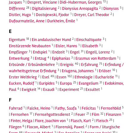
5
13
Jacques
|
Despret, Vinciane
|
Didi-Huberman, Georges
|
28
2
2
5
Differenz
|
Digitalisierung
|
Dionysius Areopagita
|
Dionysos
|
1
1
2
Distler, Hugo
|
Dostojewski, Fjodor
|
Dreyer, Carl Theodor
|
1
Dufourmatelle, Anne
|
Durkheim, Émile
E
18
2
3
Eigentum
|
Ein andalusischer Hund
|
Einschaltquote
|
1
1
3
Einstürzende Neubauten
|
Eisler, Hanns
|
Elisabeth
|
3
1
3
31
2
Empfänger
|
Endspiel
|
Endzeit
|
Engel
|
Engell, Lorenz
|
3
4
3
1
Entwerkung
|
Entzug
|
Epiphanias
|
Erasmus von Rotterdam
|
3
40
75
Erbsünde / Erbsündenlehre
|
Ereignis
|
Erfahrung
|
Erfindung /
3
1
10
wahrheitsgetreue Erfindung
|
Eriugena, Johannes
|
Erlöser
|
2
49
102
11
Erster Weltkrieg
|
Esel
|
Essen
|
Ethnologie
|
Eucharistie
|
1
5
25
31
Eucken, Rudolf
|
Euripides
|
Europa
|
Evangelium
|
Evdokimov,
6
14
1
21
1
Paul
|
Ewigkeit
|
Exaudi
|
Experiment
|
Exsultet
F
1
1
1
1
5
Fahrrad
|
Falcke, Heino
|
Fathy, Saafa
|
Felicitas
|
Fernsehbild
17
2
21
32
1
|
Fernsehen
|
Fernsehgottesdienst
|
Feuer
|
Film
|
Finanzen
1
2
25
|
Finter, Helga
|
Fiore, Joachim von
|
Flasch, Kurt
|
Fleisch
|
6
1
2
Fliegen
|
Flocon, Albert
|
Florenskij, Pawel
|
Form / liturgische
44
3
1
10