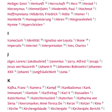
1
12
26
59
2
Heiliger Geist
|
Herkunft
|
Herrschaft
|
Herz
|
Hesiod
|
3
7
2
3
Hieronymus
|
Himmelfahrt
|
Hindemith, Paul
|
Hochmut
|
3
15
2
Hoffmanniana
|
Hölderlin, Friedrich
|
Hölle
|
Homer
|
6
3
55
1
Homiletik
|
Homogenisierung
|
Hören
|
Hörgewohnheit
|
5
1
Hymne
|
Hyperchristen
I
1
16
1
14
Iconoclash
|
Identität
|
Ignatius von Loyola
|
Ikone
|
6
3
14
1
Imperativ
|
Internet
|
Interpretation
|
Ives, Charles
J
1
1
2
3
Jäger, Lorenz
|
Jakobusbrief
|
Jansenius
|
Jarry, Alfred
|
Jesaja
|
4
14
Jesus von Nazareth
|
Johann II
|
Johannes Bobrowksi
|
Johannes
4
3
3
1
XXII
|
Johanni
|
Jungfräulichkeit
|
Junia
K
2
17
28
Kafka, Franz
|
Kamera
|
Kampf
|
Kanibalismus
|
Kant,
1
3
5
4
1
Immanuel
|
Kantate
|
Karfreitag
|
Karl V
|
Kasualien
|
13
2
2
Katechismus
|
Katechismuslied
|
Katechon
|
Katharina von
1
3
13
4
9
Siena
|
Keersmaeker, Anne Teresa De
|
Kerze
|
Ketzer
|
Kino
79
1
11
4
|
Kirche
|
Kirchengebäude
|
Kirchenjahr
|
Kirchenjahr, Bericht
|