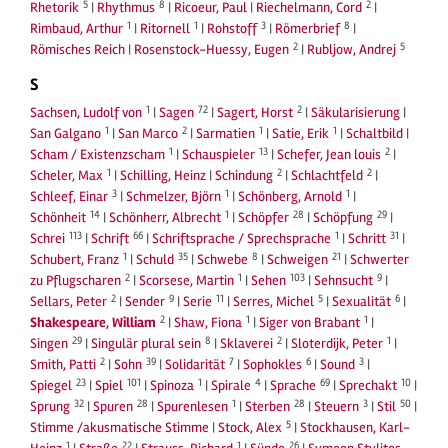
5
8
2
Rhetorik
|
Rhythmus
|
Ricoeur, Paul
|
Riechelmann, Cord
|
1
1
3
8
Rimbaud, Arthur
|
Ritornell
|
Rohstoff
|
Römerbrief
|
2
5
Römisches Reich
|
Rosenstock-Huessy, Eugen
|
Rubljow, Andrej
S
1
72
2
Sachsen, Ludolf von
|
Sagen
|
Sagert, Horst
|
Säkularisierung
|
1
2
1
1
San Galgano
|
San Marco
|
Sarmatien
|
Satie, Erik
|
Schaltbild
|
1
13
2
Scham / Existenzscham
|
Schauspieler
|
Schefer, Jean louis
|
1
2
2
Scheler, Max
|
Schilling, Heinz
|
Schindung
|
Schlachtfeld
|
3
1
1
Schleef, Einar
|
Schmelzer, Björn
|
Schönberg, Arnold
|
14
1
28
29
Schönheit
|
Schönherr, Albrecht
|
Schöpfer
|
Schöpfung
|
113
66
1
31
Schrei
|
Schrift
|
Schriftsprache / Sprechsprache
|
Schritt
|
1
35
8
21
Schubert, Franz
|
Schuld
|
Schwebe
|
Schweigen
|
Schwerter
2
1
103
9
zu Pflugscharen
|
Scorsese, Martin
|
Sehen
|
Sehnsucht
|
2
9
11
5
6
Sellars, Peter
|
Sender
|
Serie
|
Serres, Michel
|
Sexualität
|
2
1
1
Shakespeare, William
|
Shaw, Fiona
|
Siger von Brabant
|
29
8
2
1
Singen
|
Singulär plural sein
|
Sklaverei
|
Sloterdijk, Peter
|
2
39
7
6
3
Smith, Patti
|
Sohn
|
Solidarität
|
Sophokles
|
Sound
|
23
101
1
4
69
10
Spiegel
|
Spiel
|
Spinoza
|
Spirale
|
Sprache
|
Sprechakt
|
32
28
1
28
3
50
Sprung
|
Spuren
|
Spurenlesen
|
Sterben
|
Steuern
|
Stil
|
5
Stimme /akusmatische Stimme
|
Stock, Alex
|
Stockhausen, Karl-
1
22
1
26