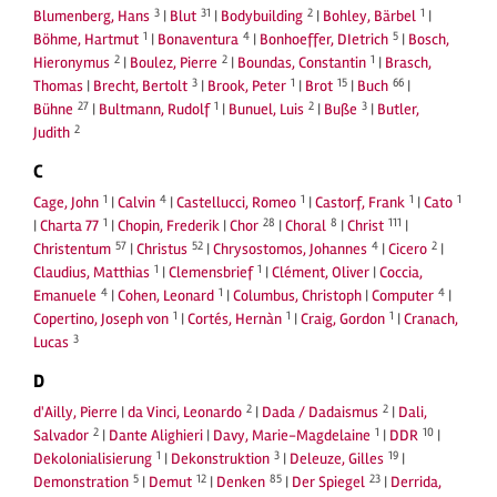
3
31
2
1
Blumenberg, Hans
|
Blut
|
Bodybuilding
|
Bohley, Bärbel
|
1
4
5
Böhme, Hartmut
|
Bonaventura
|
Bonhoeffer, DIetrich
|
Bosch,
2
2
1
Hieronymus
|
Boulez, Pierre
|
Boundas, Constantin
|
Brasch,
3
1
15
66
Thomas
|
Brecht, Bertolt
|
Brook, Peter
|
Brot
|
Buch
|
27
1
2
3
Bühne
|
Bultmann, Rudolf
|
Bunuel, Luis
|
Buße
|
Butler,
2
Judith
C
1
4
1
1
1
Cage, John
|
Calvin
|
Castellucci, Romeo
|
Castorf, Frank
|
Cato
1
28
8
111
|
Charta 77
|
Chopin, Frederik
|
Chor
|
Choral
|
Christ
|
57
52
4
2
Christentum
|
Christus
|
Chrysostomos, Johannes
|
Cicero
|
1
1
Claudius, Matthias
|
Clemensbrief
|
Clément, Oliver
|
Coccia,
4
1
4
Emanuele
|
Cohen, Leonard
|
Columbus, Christoph
|
Computer
|
1
1
1
Copertino, Joseph von
|
Cortés, Hernàn
|
Craig, Gordon
|
Cranach,
3
Lucas
D
2
2
d'Ailly, Pierre
|
da Vinci, Leonardo
|
Dada / Dadaismus
|
Dali,
2
1
10
Salvador
|
Dante Alighieri
|
Davy, Marie-Magdelaine
|
DDR
|
1
3
19
Dekolonialisierung
|
Dekonstruktion
|
Deleuze, Gilles
|
5
12
85
23
Demonstration
|
Demut
|
Denken
|
Der Spiegel
|
Derrida,