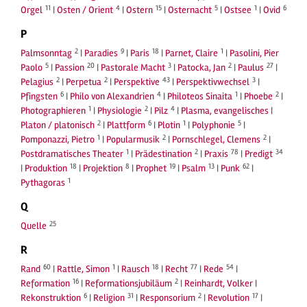
11
4
15
5
1
6
Orgel
|
Osten / Orient
|
Ostern
|
Osternacht
|
Ostsee
|
Ovid
P
2
9
18
1
Palmsonntag
|
Paradies
|
Paris
|
Parnet, Claire
|
Pasolini, Pier
5
20
3
2
27
Paolo
|
Passion
|
Pastorale Macht
|
Patocka, Jan
|
Paulus
|
2
2
43
3
Pelagius
|
Perpetua
|
Perspektive
|
Perspektivwechsel
|
6
4
1
2
Pfingsten
|
Philo von Alexandrien
|
Philoteos Sinaita
|
Phoebe
|
1
2
4
Photographieren
|
Physiologie
|
Pilz
|
Plasma, evangelisches
|
2
6
1
5
Platon / platonisch
|
Plattform
|
Plotin
|
Polyphonie
|
1
2
2
Pomponazzi, Pietro
|
Popularmusik
|
Pornschlegel, Clemens
|
1
2
78
34
Postdramatisches Theater
|
Prädestination
|
Praxis
|
Predigt
18
8
19
13
62
|
Produktion
|
Projektion
|
Prophet
|
Psalm
|
Punk
|
1
Pythagoras
Q
25
Quelle
R
60
1
18
77
54
Rand
|
Rattle, Simon
|
Rausch
|
Recht
|
Rede
|
16
2
Reformation
|
Reformationsjubiläum
|
Reinhardt, Volker
|
6
31
2
17
Rekonstruktion
|
Religion
|
Responsorium
|
Revolution
|