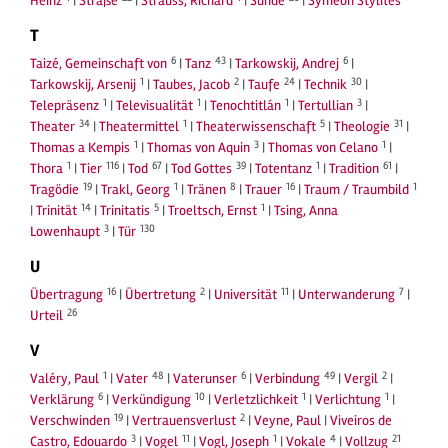
Heinz
|
Straße
|
Strauss, Richard
|
Sünde
|
Symeon Stylites
T
6
43
6
Taizé, Gemeinschaft von
|
Tanz
|
Tarkowskij, Andrej
|
1
2
24
30
Tarkowskij, Arsenij
|
Taubes, Jacob
|
Taufe
|
Technik
|
1
1
1
3
Telepräsenz
|
Televisualität
|
Tenochtitlán
|
Tertullian
|
34
1
5
31
Theater
|
Theatermittel
|
Theaterwissenschaft
|
Theologie
|
1
3
1
Thomas a Kempis
|
Thomas von Aquin
|
Thomas von Celano
|
1
116
67
39
1
61
Thora
|
Tier
|
Tod
|
Tod Gottes
|
Totentanz
|
Tradition
|
19
1
8
16
1
Tragödie
|
Trakl, Georg
|
Tränen
|
Trauer
|
Traum / Traumbild
14
5
1
|
Trinität
|
Trinitatis
|
Troeltsch, Ernst
|
Tsing, Anna
3
130
Lowenhaupt
|
Tür
U
16
2
11
7
Übertragung
|
Übertretung
|
Universität
|
Unterwanderung
|
26
Urteil
V
1
48
6
49
2
Valéry, Paul
|
Vater
|
Vaterunser
|
Verbindung
|
Vergil
|
6
10
1
1
Verklärung
|
Verkündigung
|
Verletzlichkeit
|
Verlichtung
|
19
2
Verschwinden
|
Vertrauensverlust
|
Veyne, Paul
|
Viveiros de
3
11
1
4
21
Castro, Edouardo
|
Vogel
|
Vogl, Joseph
|
Vokale
|
Vollzug