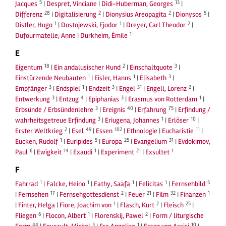
5
13
Jacques
|
Despret, Vinciane
|
Didi-Huberman, Georges
|
28
2
2
5
Differenz
|
Digitalisierung
|
Dionysius Areopagita
|
Dionysos
|
1
1
2
Distler, Hugo
|
Dostojewski, Fjodor
|
Dreyer, Carl Theodor
|
1
Dufourmatelle, Anne
|
Durkheim, Émile
E
18
2
3
Eigentum
|
Ein andalusischer Hund
|
Einschaltquote
|
1
1
3
Einstürzende Neubauten
|
Eisler, Hanns
|
Elisabeth
|
3
1
3
31
2
Empfänger
|
Endspiel
|
Endzeit
|
Engel
|
Engell, Lorenz
|
3
4
3
1
Entwerkung
|
Entzug
|
Epiphanias
|
Erasmus von Rotterdam
|
3
40
75
Erbsünde / Erbsündenlehre
|
Ereignis
|
Erfahrung
|
Erfindung /
3
1
10
wahrheitsgetreue Erfindung
|
Eriugena, Johannes
|
Erlöser
|
2
49
102
11
Erster Weltkrieg
|
Esel
|
Essen
|
Ethnologie
|
Eucharistie
|
1
5
25
31
Eucken, Rudolf
|
Euripides
|
Europa
|
Evangelium
|
Evdokimov,
6
14
1
21
1
Paul
|
Ewigkeit
|
Exaudi
|
Experiment
|
Exsultet
F
1
1
1
1
5
Fahrrad
|
Falcke, Heino
|
Fathy, Saafa
|
Felicitas
|
Fernsehbild
17
2
21
32
1
|
Fernsehen
|
Fernsehgottesdienst
|
Feuer
|
Film
|
Finanzen
1
2
25
|
Finter, Helga
|
Fiore, Joachim von
|
Flasch, Kurt
|
Fleisch
|
6
1
2
Fliegen
|
Flocon, Albert
|
Florenskij, Pawel
|
Form / liturgische
44
3
1
10