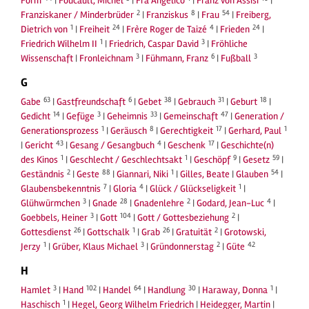
Form
|
Foucault, Michel
|
Fra Angelico
|
Franz von Assisi
|
2
8
54
Franziskaner / Minderbrüder
|
Franziskus
|
Frau
|
Freiberg,
1
24
4
24
Dietrich von
|
Freiheit
|
Frère Roger de Taizé
|
Frieden
|
1
3
Friedrich Wilhelm II
|
Friedrich, Caspar David
|
Fröhliche
3
6
3
Wissenschaft
|
Fronleichnam
|
Fühmann, Franz
|
Fußball
G
63
6
38
31
18
Gabe
|
Gastfreundschaft
|
Gebet
|
Gebrauch
|
Geburt
|
14
3
33
47
Gedicht
|
Gefüge
|
Geheimnis
|
Gemeinschaft
|
Generation /
1
8
17
1
Generationsprozess
|
Geräusch
|
Gerechtigkeit
|
Gerhard, Paul
43
4
17
|
Gericht
|
Gesang / Gesangbuch
|
Geschenk
|
Geschichte(n)
1
1
9
59
des Kinos
|
Geschlecht / Geschlechtsakt
|
Geschöpf
|
Gesetz
|
2
88
1
54
Geständnis
|
Geste
|
Giannari, Niki
|
Gilles, Beate
|
Glauben
|
7
4
1
Glaubensbekenntnis
|
Gloria
|
Glück / Glückseligkeit
|
3
28
2
4
Glühwürmchen
|
Gnade
|
Gnadenlehre
|
Godard, Jean-Luc
|
3
104
2
Goebbels, Heiner
|
Gott
|
Gott / Gottesbeziehung
|
26
1
26
2
Gottesdienst
|
Gottschalk
|
Grab
|
Gratuität
|
Grotowski,
1
3
2
42
Jerzy
|
Grüber, Klaus Michael
|
Gründonnerstag
|
Güte
H
3
102
64
30
1
Hamlet
|
Hand
|
Handel
|
Handlung
|
Haraway, Donna
|
1
Haschisch
|
Hegel, Georg Wilhelm Friedrich
|
Heidegger, Martin
|