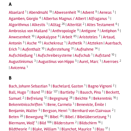
A
1
19
16
9
1
Abaelard
|
Abendmahl
|
Abwesenheit
|
Advent
|
Aeneas
|
4
1
Agamben, Giorgio
|
Albertus Magnus / Albert
|
Alfraganus
|
1
26
2
6
Algorithmus
|
Alkestis
|
Alltag
|
Alterität
|
Altes Testament
|
1
9
3
5
Ambrosius von Mailand
|
Anthropologie
|
Antigone
|
Antiphon
|
10
6
85
7
Anwesenheit
|
Apokalypse
|
Arbeit
|
Aristoteles
|
Artaud,
3
43
1
3
Antonin
|
Asche
|
Aschekreuz
|
Ästhetik
|
Atzteken
|
Auerbach,
5
10
31
14
Erich
|
Aufenthalt
|
Auferstehung
|
Aufnahme
|
1
1
10
Aufschließung
|
Aufschreibesysteme
|
Aufschub
|
Aufstand
|
3
5
1
2
Augustinismus
|
Augustinus von Hippo
|
Aurel, Marc
|
Averroes
1
|
Avicenna
B
5
1
2
Bach, Johann Sebastian
|
Bachelard, Gaston
|
Bagno Vignoni
|
7
33
127
3
1
Ball, Hugo
|
Band
|
Bär
|
Bartleby
|
Bausch, Pina
|
Beckett,
2
12
28
8
16
Samuel
|
Befreiung
|
Begegnung
|
Beichte
|
Bekenntnis
|
1
1
Bekenntnisschriften
|
Bene, Carmelo
|
Beneviste, Émile
|
5
1
2
Benjamin, Walter
|
Bergson, Henri
|
Bernhard von Clairvaux
|
20
56
26
5
Beten
|
Bewegung
|
Bibel
|
Bibel / Bibelübersetzung
|
1
106
2
16
Biermann, Wolf
|
Bild
|
Bildersturm
|
Bildschirm
|
2
1
1
17
Bildtheorie
|
Blake, William
|
Blanchot, Maurice
|
Blau
|