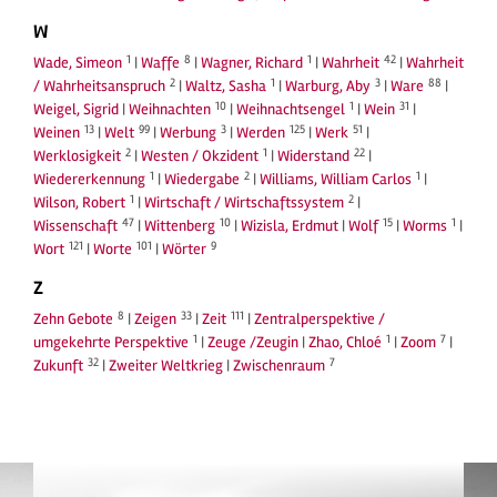
W
1
8
1
42
Wade, Simeon
|
Waffe
|
Wagner, Richard
|
Wahrheit
|
Wahrheit
2
1
3
88
/ Wahrheitsanspruch
|
Waltz, Sasha
|
Warburg, Aby
|
Ware
|
10
1
31
Weigel, Sigrid
|
Weihnachten
|
Weihnachtsengel
|
Wein
|
13
99
3
125
51
Weinen
|
Welt
|
Werbung
|
Werden
|
Werk
|
2
1
22
Werklosigkeit
|
Westen / Okzident
|
Widerstand
|
1
2
1
Wiedererkennung
|
Wiedergabe
|
Williams, William Carlos
|
1
2
Wilson, Robert
|
Wirtschaft / Wirtschaftssystem
|
47
10
15
1
Wissenschaft
|
Wittenberg
|
Wizisla, Erdmut
|
Wolf
|
Worms
|
121
101
9
Wort
|
Worte
|
Wörter
Z
8
33
111
Zehn Gebote
|
Zeigen
|
Zeit
|
Zentralperspektive /
1
1
7
umgekehrte Perspektive
|
Zeuge /Zeugin
|
Zhao, Chloé
|
Zoom
|
32
7
Zukunft
|
Zweiter Weltkrieg
|
Zwischenraum