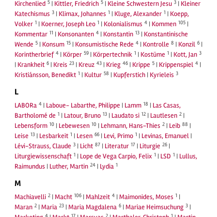
5
5
3
Kirchenlied
|
Kittler, Friedrich
|
Kleine Schwestern Jesu
|
Kleiner
3
1
1
Katechismus
|
Klimax, Johannes
|
Kluge, Alexander
|
Koepp,
1
1
4
105
Volker
|
Koerner, Joseph Leo
|
Kolonialismus
|
Kommen
|
11
4
13
Kommentar
|
Konsonanten
|
Konstantin
|
Konstantinische
5
15
4
8
6
Wende
|
Konsum
|
Konsumistische Rede
|
Kontrolle
|
Konzil
|
4
59
1
1
3
Korintherbrief
|
Körper
|
Körpertechnik
|
Kostüme
|
Kott, Jan
6
23
43
46
5
4
|
Krankheit
|
Kreis
|
Kreuz
|
Krieg
|
Krippe
|
Krippenspiel
|
1
58
3
Kristiánsson, Benedikt
|
Kultur
|
Kupferstich
|
Kyrieleis
L
4
18
LABORa
|
Laboue- Labarthe, Philippe
|
Lamm
|
Las Casas,
1
13
12
2
Bartholomé de
|
Latour, Bruno
|
Laudato si
|
Lautlesen
|
10
10
2
88
Lebensform
|
Lebewesen
|
Lehmann, Hans-Thies
|
Leib
|
13
1
66
1
Leise
|
Lesbarkeit
|
Lesen
|
Levi, Primo
|
Levinas, Emanuel
|
3
87
17
26
Lévi-Strauss, Claude
|
Licht
|
Literatur
|
Liturgie
|
1
1
1
Liturgiewissenschaft
|
Lope de Vega Carpio, Felix
|
LSD
|
Lullus,
24
1
Raimundus
|
Luther, Martin
|
Lydia
M
2
106
4
1
Machiavelli
|
Macht
|
Mahlzeit
|
Maimonides, Moses
|
2
23
6
3
Maran
|
Maria
|
Maria Magdalena
|
Mariae Heimsuchung
|
4
17
2
1