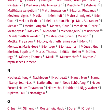
Marketing
|
Markt
|
Marsyas
|
Marthaler, Christoph
|
Martin,
2
2
14
20
Nastassja
|
Märtyrer / Märtyrerakten
|
Maschine
|
Materie
|
4
5
1
Matthäusevangelium
|
Matthäuspassion
|
Maurus, Rhabanus
|
1
11
4
3
Medienereignis
|
Medium
|
Mehrheit
|
Mehrstimmigkeit
|
Mein
2
5
5
Gott!
|
Meister Eckhart
|
Melanchthon, Phillip
|
Men, Alexander
|
115
1
1
2
Mensch
|
Merkel, Angela
|
Mertes, Klaus
|
Messiaen, Olivier
|
5
2
2
1
20
Metaphysik
|
Mexiko
|
Michaelis
|
Michelangelo
|
Minderheit
17
1
12
|
Minderheitlich werden
|
Missbrauchsstudien
|
Mission
|
2
2
8
Moltke, Freya von
|
Moltke, Helmuth James von
|
Mond
|
1
5
1
Mondzain, Marie-José
|
Montage
|
Montezuma II
|
Môquet, Guy
|
2
1
8
Morizot, Baptiste
|
Morus, Thomas
|
Müller, Heiner
|
Müller,
10
1
39
1
Inge
|
Münzer, Thomas
|
Musik
|
Mutterschaft
|
Mythos /
mythisches Element
N
2
5
2
1
1
Nacherzählung
|
Nachleben
|
Nachtigall
|
Nagel, Ivan
|
Nama
16
1
24
|
Nancy, Jean-Luc
|
Nationalhymne
|
Neue Schöpfung
|
Neues
5
4
2
Forum
|
Neues Testament
|
Nietzsche, Friedrich
|
Nigg, Walter
|
1
1
Nipkow, Paul
|
Nostalghia
O
32
33
2
53
3
Öffnen
|
Öffnung
|
Oosterhuis, Huub
|
Opfer
|
Ordet
|