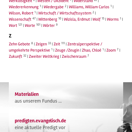
Werklosigkeit
|
Westen / Okzident
|
Widerstand
|
1
2
1
Wiedererkennung
|
Wiedergabe
|
Williams, William Carlos
|
1
2
Wilson, Robert
|
Wirtschaft / Wirtschaftssystem
|
47
10
15
1
Wissenschaft
|
Wittenberg
|
Wizisla, Erdmut
|
Wolf
|
Worms
|
121
101
9
Wort
|
Worte
|
Wörter
Z
8
33
111
Zehn Gebote
|
Zeigen
|
Zeit
|
Zentralperspektive /
1
1
7
umgekehrte Perspektive
|
Zeuge /Zeugin
|
Zhao, Chloé
|
Zoom
|
32
7
Zukunft
|
Zweiter Weltkrieg
|
Zwischenraum
Materialien
aus unserem Fundus …
predigten.evangelisch.de
eine aktuelle Predigt vor