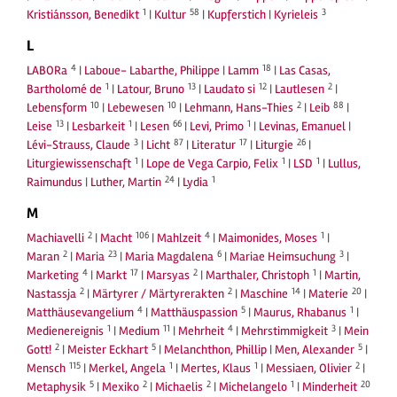
1
58
3
Kristiánsson, Benedikt
|
Kultur
|
Kupferstich
|
Kyrieleis
L
4
18
LABORa
|
Laboue- Labarthe, Philippe
|
Lamm
|
Las Casas,
1
13
12
2
Bartholomé de
|
Latour, Bruno
|
Laudato si
|
Lautlesen
|
10
10
2
88
Lebensform
|
Lebewesen
|
Lehmann, Hans-Thies
|
Leib
|
13
1
66
1
Leise
|
Lesbarkeit
|
Lesen
|
Levi, Primo
|
Levinas, Emanuel
|
3
87
17
26
Lévi-Strauss, Claude
|
Licht
|
Literatur
|
Liturgie
|
1
1
1
Liturgiewissenschaft
|
Lope de Vega Carpio, Felix
|
LSD
|
Lullus,
24
1
Raimundus
|
Luther, Martin
|
Lydia
M
2
106
4
1
Machiavelli
|
Macht
|
Mahlzeit
|
Maimonides, Moses
|
2
23
6
3
Maran
|
Maria
|
Maria Magdalena
|
Mariae Heimsuchung
|
4
17
2
1
Marketing
|
Markt
|
Marsyas
|
Marthaler, Christoph
|
Martin,
2
2
14
20
Nastassja
|
Märtyrer / Märtyrerakten
|
Maschine
|
Materie
|
4
5
1
Matthäusevangelium
|
Matthäuspassion
|
Maurus, Rhabanus
|
1
11
4
3
Medienereignis
|
Medium
|
Mehrheit
|
Mehrstimmigkeit
|
Mein
2
5
5
Gott!
|
Meister Eckhart
|
Melanchthon, Phillip
|
Men, Alexander
|
115
1
1
2
Mensch
|
Merkel, Angela
|
Mertes, Klaus
|
Messiaen, Olivier
|
5
2
2
1
20
Metaphysik
|
Mexiko
|
Michaelis
|
Michelangelo
|
Minderheit