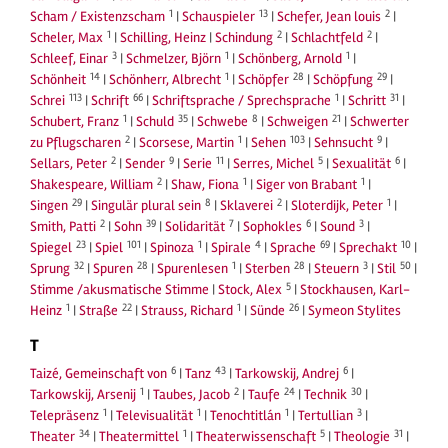
1
13
2
Scham / Existenzscham
|
Schauspieler
|
Schefer, Jean louis
|
1
2
2
Scheler, Max
|
Schilling, Heinz
|
Schindung
|
Schlachtfeld
|
3
1
1
Schleef, Einar
|
Schmelzer, Björn
|
Schönberg, Arnold
|
14
1
28
29
Schönheit
|
Schönherr, Albrecht
|
Schöpfer
|
Schöpfung
|
113
66
1
31
Schrei
|
Schrift
|
Schriftsprache / Sprechsprache
|
Schritt
|
1
35
8
21
Schubert, Franz
|
Schuld
|
Schwebe
|
Schweigen
|
Schwerter
2
1
103
9
zu Pflugscharen
|
Scorsese, Martin
|
Sehen
|
Sehnsucht
|
2
9
11
5
6
Sellars, Peter
|
Sender
|
Serie
|
Serres, Michel
|
Sexualität
|
2
1
1
Shakespeare, William
|
Shaw, Fiona
|
Siger von Brabant
|
29
8
2
1
Singen
|
Singulär plural sein
|
Sklaverei
|
Sloterdijk, Peter
|
2
39
7
6
3
Smith, Patti
|
Sohn
|
Solidarität
|
Sophokles
|
Sound
|
23
101
1
4
69
10
Spiegel
|
Spiel
|
Spinoza
|
Spirale
|
Sprache
|
Sprechakt
|
32
28
1
28
3
50
Sprung
|
Spuren
|
Spurenlesen
|
Sterben
|
Steuern
|
Stil
|
5
Stimme /akusmatische Stimme
|
Stock, Alex
|
Stockhausen, Karl-
1
22
1
26
Heinz
|
Straße
|
Strauss, Richard
|
Sünde
|
Symeon Stylites
T
6
43
6
Taizé, Gemeinschaft von
|
Tanz
|
Tarkowskij, Andrej
|
1
2
24
30
Tarkowskij, Arsenij
|
Taubes, Jacob
|
Taufe
|
Technik
|
1
1
1
3
Telepräsenz
|
Televisualität
|
Tenochtitlán
|
Tertullian
|
34
1
5
31
Theater
|
Theatermittel
|
Theaterwissenschaft
|
Theologie
|