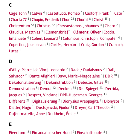
C
1
4
1
1
1
Cage, John
|
Calvin
|
Castellucci, Romeo
|
Castorf, Frank
|
Cato
1
28
8
111
|
Charta 77
|
Chopin, Frederik
|
Chor
|
Choral
|
Christ
|
57
52
4
2
Christentum
|
Christus
|
Chrysostomos, Johannes
|
Cicero
|
1
1
Claudius, Matthias
|
Clemensbrief
|
Clément, Oliver
|
Coccia,
4
1
4
Emanuele
|
Cohen, Leonard
|
Columbus, Christoph
|
Computer
|
1
1
1
Copertino, Joseph von
|
Cortés, Hernàn
|
Craig, Gordon
|
Cranach,
3
Lucas
D
2
2
d'Ailly, Pierre
|
da Vinci, Leonardo
|
Dada / Dadaismus
|
Dali,
2
1
10
Salvador
|
Dante Alighieri
|
Davy, Marie-Magdelaine
|
DDR
|
1
3
19
Dekolonialisierung
|
Dekonstruktion
|
Deleuze, Gilles
|
5
12
85
23
Demonstration
|
Demut
|
Denken
|
Der Spiegel
|
Derrida,
5
13
Jacques
|
Despret, Vinciane
|
Didi-Huberman, Georges
|
28
2
2
5
Differenz
|
Digitalisierung
|
Dionysius Areopagita
|
Dionysos
|
1
1
2
Distler, Hugo
|
Dostojewski, Fjodor
|
Dreyer, Carl Theodor
|
1
Dufourmatelle, Anne
|
Durkheim, Émile
E
18
2
3
Eigentum
|
Ein andalusischer Hund
|
Einschaltquote
|