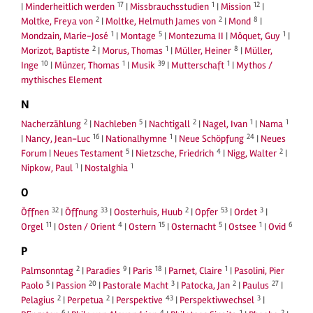
17
1
12
|
Minderheitlich werden
|
Missbrauchsstudien
|
Mission
|
2
2
8
Moltke, Freya von
|
Moltke, Helmuth James von
|
Mond
|
1
5
1
Mondzain, Marie-José
|
Montage
|
Montezuma II
|
Môquet, Guy
|
2
1
8
Morizot, Baptiste
|
Morus, Thomas
|
Müller, Heiner
|
Müller,
10
1
39
1
Inge
|
Münzer, Thomas
|
Musik
|
Mutterschaft
|
Mythos /
mythisches Element
N
2
5
2
1
1
Nacherzählung
|
Nachleben
|
Nachtigall
|
Nagel, Ivan
|
Nama
16
1
24
|
Nancy, Jean-Luc
|
Nationalhymne
|
Neue Schöpfung
|
Neues
5
4
2
Forum
|
Neues Testament
|
Nietzsche, Friedrich
|
Nigg, Walter
|
1
1
Nipkow, Paul
|
Nostalghia
O
32
33
2
53
3
Öffnen
|
Öffnung
|
Oosterhuis, Huub
|
Opfer
|
Ordet
|
11
4
15
5
1
6
Orgel
|
Osten / Orient
|
Ostern
|
Osternacht
|
Ostsee
|
Ovid
P
2
9
18
1
Palmsonntag
|
Paradies
|
Paris
|
Parnet, Claire
|
Pasolini, Pier
5
20
3
2
27
Paolo
|
Passion
|
Pastorale Macht
|
Patocka, Jan
|
Paulus
|
2
2
43
3
Pelagius
|
Perpetua
|
Perspektive
|
Perspektivwechsel
|
6
4
1
2