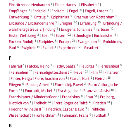
1
1
3
Einstürzende Neubauten
|
Eisler, Hanns
|
Elisabeth
|
3
1
3
31
2
Empfänger
|
Endspiel
|
Endzeit
|
Engel
|
Engell, Lorenz
|
3
4
3
1
Entwerkung
|
Entzug
|
Epiphanias
|
Erasmus von Rotterdam
|
3
40
75
Erbsünde / Erbsündenlehre
|
Ereignis
|
Erfahrung
|
Erfindung /
3
1
10
wahrheitsgetreue Erfindung
|
Eriugena, Johannes
|
Erlöser
|
2
49
102
11
Erster Weltkrieg
|
Esel
|
Essen
|
Ethnologie
|
Eucharistie
|
1
5
25
31
Eucken, Rudolf
|
Euripides
|
Europa
|
Evangelium
|
Evdokimov,
6
14
1
21
1
Paul
|
Ewigkeit
|
Exaudi
|
Experiment
|
Exsultet
F
1
1
1
1
5
Fahrrad
|
Falcke, Heino
|
Fathy, Saafa
|
Felicitas
|
Fernsehbild
17
2
21
32
1
|
Fernsehen
|
Fernsehgottesdienst
|
Feuer
|
Film
|
Finanzen
1
2
25
|
Finter, Helga
|
Fiore, Joachim von
|
Flasch, Kurt
|
Fleisch
|
6
1
2
Fliegen
|
Flocon, Albert
|
Florenskij, Pawel
|
Form / liturgische
44
3
1
10
Form
|
Foucault, Michel
|
Fra Angelico
|
Franz von Assisi
|
2
8
54
Franziskaner / Minderbrüder
|
Franziskus
|
Frau
|
Freiberg,
1
24
4
24
Dietrich von
|
Freiheit
|
Frère Roger de Taizé
|
Frieden
|
1
3
Friedrich Wilhelm II
|
Friedrich, Caspar David
|
Fröhliche
3
6
3
Wissenschaft
|
Fronleichnam
|
Fühmann, Franz
|
Fußball
G