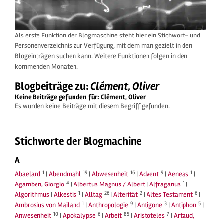
Als erste Funktion der Blogmaschine steht hier ein Stichwort- und
Personenverzeichnis zur Verfügung, mit dem man gezielt in den
Blogeinträgen suchen kann. Weitere Funktionen folgen in den
kommenden Monaten.
Blogbeiträge zu:
Clément, Oliver
Keine Beiträge gefunden für: Clément, Oliver
Es wurden keine Beiträge mit diesem Begriff gefunden.
Stichworte der Blogmachine
A
1
19
16
9
1
Abaelard
|
Abendmahl
|
Abwesenheit
|
Advent
|
Aeneas
|
4
1
Agamben, Giorgio
|
Albertus Magnus / Albert
|
Alfraganus
|
1
26
2
6
Algorithmus
|
Alkestis
|
Alltag
|
Alterität
|
Altes Testament
|
1
9
3
5
Ambrosius von Mailand
|
Anthropologie
|
Antigone
|
Antiphon
|
10
6
85
7
Anwesenheit
|
Apokalypse
|
Arbeit
|
Aristoteles
|
Artaud,