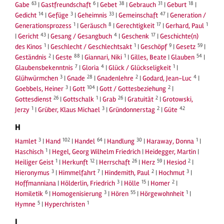
63
6
38
31
18
Gabe
|
Gastfreundschaft
|
Gebet
|
Gebrauch
|
Geburt
|
14
3
33
47
Gedicht
|
Gefüge
|
Geheimnis
|
Gemeinschaft
|
Generation /
1
8
17
1
Generationsprozess
|
Geräusch
|
Gerechtigkeit
|
Gerhard, Paul
43
4
17
|
Gericht
|
Gesang / Gesangbuch
|
Geschenk
|
Geschichte(n)
1
1
9
59
des Kinos
|
Geschlecht / Geschlechtsakt
|
Geschöpf
|
Gesetz
|
2
88
1
54
Geständnis
|
Geste
|
Giannari, Niki
|
Gilles, Beate
|
Glauben
|
7
4
1
Glaubensbekenntnis
|
Gloria
|
Glück / Glückseligkeit
|
3
28
2
4
Glühwürmchen
|
Gnade
|
Gnadenlehre
|
Godard, Jean-Luc
|
3
104
2
Goebbels, Heiner
|
Gott
|
Gott / Gottesbeziehung
|
26
1
26
2
Gottesdienst
|
Gottschalk
|
Grab
|
Gratuität
|
Grotowski,
1
3
2
42
Jerzy
|
Grüber, Klaus Michael
|
Gründonnerstag
|
Güte
H
3
102
64
30
1
Hamlet
|
Hand
|
Handel
|
Handlung
|
Haraway, Donna
|
1
Haschisch
|
Hegel, Georg Wilhelm Friedrich
|
Heidegger, Martin
|
1
12
26
59
2
Heiliger Geist
|
Herkunft
|
Herrschaft
|
Herz
|
Hesiod
|
3
7
2
3
Hieronymus
|
Himmelfahrt
|
Hindemith, Paul
|
Hochmut
|
3
15
2
Hoffmanniana
|
Hölderlin, Friedrich
|
Hölle
|
Homer
|
6
3
55
1
Homiletik
|
Homogenisierung
|
Hören
|
Hörgewohnheit
|
5
1
Hymne
|
Hyperchristen
I