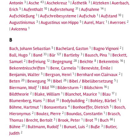
3
43
1
3
Antonin
|
Asche
|
Aschekreuz
|
Ästhetik
|
Atzteken
|
Auerbach,
5
10
31
14
Erich
|
Aufenthalt
|
Auferstehung
|
Aufnahme
|
1
1
10
Aufschließung
|
Aufschreibesysteme
|
Aufschub
|
Aufstand
|
3
5
1
2
Augustinismus
|
Augustinus von Hippo
|
Aurel, Marc
|
Averroes
1
|
Avicenna
B
5
1
2
Bach, Johann Sebastian
|
Bachelard, Gaston
|
Bagno Vignoni
|
7
33
127
3
1
Ball, Hugo
|
Band
|
Bär
|
Bartleby
|
Bausch, Pina
|
Beckett,
2
12
28
8
16
Samuel
|
Befreiung
|
Begegnung
|
Beichte
|
Bekenntnis
|
1
1
Bekenntnisschriften
|
Bene, Carmelo
|
Beneviste, Émile
|
5
1
2
Benjamin, Walter
|
Bergson, Henri
|
Bernhard von Clairvaux
|
20
56
26
5
Beten
|
Bewegung
|
Bibel
|
Bibel / Bibelübersetzung
|
1
106
2
16
Biermann, Wolf
|
Bild
|
Bildersturm
|
Bildschirm
|
2
1
1
17
Bildtheorie
|
Blake, William
|
Blanchot, Maurice
|
Blau
|
3
31
2
1
Blumenberg, Hans
|
Blut
|
Bodybuilding
|
Bohley, Bärbel
|
1
4
5
Böhme, Hartmut
|
Bonaventura
|
Bonhoeffer, DIetrich
|
Bosch,
2
2
1
Hieronymus
|
Boulez, Pierre
|
Boundas, Constantin
|
Brasch,
3
1
15
66
Thomas
|
Brecht, Bertolt
|
Brook, Peter
|
Brot
|
Buch
|
27
1
2
3
Bühne
|
Bultmann, Rudolf
|
Bunuel, Luis
|
Buße
|
Butler,
2
Judith