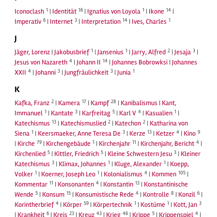
1
16
1
14
Iconoclash
|
Identität
|
Ignatius von Loyola
|
Ikone
|
6
3
14
1
Imperativ
|
Internet
|
Interpretation
|
Ives, Charles
J
1
1
2
3
Jäger, Lorenz
|
Jakobusbrief
|
Jansenius
|
Jarry, Alfred
|
Jesaja
|
4
14
Jesus von Nazareth
|
Johann II
|
Johannes Bobrowksi
|
Johannes
4
3
3
1
XXII
|
Johanni
|
Jungfräulichkeit
|
Junia
K
2
17
28
Kafka, Franz
|
Kamera
|
Kampf
|
Kanibalismus
|
Kant,
1
3
5
4
1
Immanuel
|
Kantate
|
Karfreitag
|
Karl V
|
Kasualien
|
13
2
2
Katechismus
|
Katechismuslied
|
Katechon
|
Katharina von
1
3
13
4
9
Siena
|
Keersmaeker, Anne Teresa De
|
Kerze
|
Ketzer
|
Kino
79
1
11
4
|
Kirche
|
Kirchengebäude
|
Kirchenjahr
|
Kirchenjahr, Bericht
|
5
5
3
Kirchenlied
|
Kittler, Friedrich
|
Kleine Schwestern Jesu
|
Kleiner
3
1
1
Katechismus
|
Klimax, Johannes
|
Kluge, Alexander
|
Koepp,
1
1
4
105
Volker
|
Koerner, Joseph Leo
|
Kolonialismus
|
Kommen
|
11
4
13
Kommentar
|
Konsonanten
|
Konstantin
|
Konstantinische
5
15
4
8
6
Wende
|
Konsum
|
Konsumistische Rede
|
Kontrolle
|
Konzil
|
4
59
1
1
3
Korintherbrief
|
Körper
|
Körpertechnik
|
Kostüme
|
Kott, Jan
6
23
43
46
5
4
|
Krankheit
|
Kreis
|
Kreuz
|
Krieg
|
Krippe
|
Krippenspiel
|