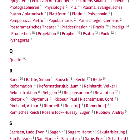
Pfingsten
|
Philo von Alexandrien
|
Philoteos Sinaita
|
Phoebe
|
1
2
4
Photographieren
|
Physiologie
|
Pilz
|
Plasma, evangelisches
|
2
6
1
5
Platon / platonisch
|
Plattform
|
Plotin
|
Polyphonie
|
1
2
2
Pomponazzi, Pietro
|
Popularmusik
|
Pornschlegel, Clemens
|
1
2
78
34
Postdramatisches Theater
|
Prädestination
|
Praxis
|
Predigt
18
8
19
13
62
|
Produktion
|
Projektion
|
Prophet
|
Psalm
|
Punk
|
1
Pythagoras
Q
25
Quelle
R
60
1
18
77
54
Rand
|
Rattle, Simon
|
Rausch
|
Recht
|
Rede
|
16
2
Reformation
|
Reformationsjubiläum
|
Reinhardt, Volker
|
6
31
2
17
Rekonstruktion
|
Religion
|
Responsorium
|
Revolution
|
5
8
2
Rhetorik
|
Rhythmus
|
Ricoeur, Paul
|
Riechelmann, Cord
|
1
1
3
8
Rimbaud, Arthur
|
Ritornell
|
Rohstoff
|
Römerbrief
|
2
5
Römisches Reich
|
Rosenstock-Huessy, Eugen
|
Rubljow, Andrej
S
1
72
2
Sachsen, Ludolf von
|
Sagen
|
Sagert, Horst
|
Säkularisierung
|
1
2
1
1
San Galgano
|
San Marco
|
Sarmatien
|
Satie, Erik
|
Schaltbild
|