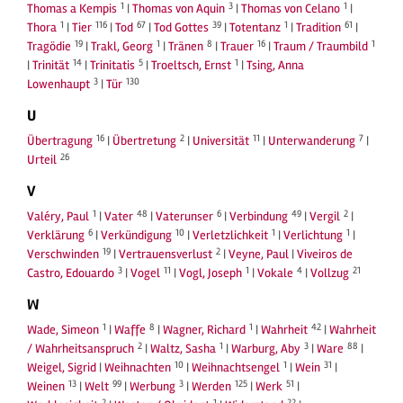
1
3
1
Thomas a Kempis
|
Thomas von Aquin
|
Thomas von Celano
|
1
116
67
39
1
61
Thora
|
Tier
|
Tod
|
Tod Gottes
|
Totentanz
|
Tradition
|
19
1
8
16
1
Tragödie
|
Trakl, Georg
|
Tränen
|
Trauer
|
Traum / Traumbild
14
5
1
|
Trinität
|
Trinitatis
|
Troeltsch, Ernst
|
Tsing, Anna
3
130
Lowenhaupt
|
Tür
U
16
2
11
7
Übertragung
|
Übertretung
|
Universität
|
Unterwanderung
|
26
Urteil
V
1
48
6
49
2
Valéry, Paul
|
Vater
|
Vaterunser
|
Verbindung
|
Vergil
|
6
10
1
1
Verklärung
|
Verkündigung
|
Verletzlichkeit
|
Verlichtung
|
19
2
Verschwinden
|
Vertrauensverlust
|
Veyne, Paul
|
Viveiros de
3
11
1
4
21
Castro, Edouardo
|
Vogel
|
Vogl, Joseph
|
Vokale
|
Vollzug
W
1
8
1
42
Wade, Simeon
|
Waffe
|
Wagner, Richard
|
Wahrheit
|
Wahrheit
2
1
3
88
/ Wahrheitsanspruch
|
Waltz, Sasha
|
Warburg, Aby
|
Ware
|
10
1
31
Weigel, Sigrid
|
Weihnachten
|
Weihnachtsengel
|
Wein
|
13
99
3
125
51
Weinen
|
Welt
|
Werbung
|
Werden
|
Werk
|
2
1
22