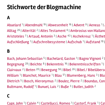
Stichworte der Blogmachine
A
Abaelard
1
|
Abendmahl
19
|
Abwesenheit
16
|
Advent
9
|
Aeneas
1
|
Alltag
26
|
Alterität
2
|
Altes Testament
6
|
Ambrosius von Mailan
Aristoteles
7
|
Artaud, Antonin
3
|
Asche
43
|
Aschekreuz
1
|
Ästhet
Aufschließung
1
|
Aufschreibesysteme
|
Aufschub
1
|
Aufstand
10
B
Bach, Johann Sebastian
5
|
Bachelard, Gaston
1
|
Bagno Vignoni
2
Begegnung
28
|
Beichte
8
|
Bekenntnis
16
|
Bekenntnisschriften
1
|
Clairvaux
2
|
Beten
20
|
Bewegung
56
|
Bibel
26
|
Bibel / Bibelüber
William
1
|
Blanchot, Maurice
1
|
Blau
17
|
Blumenberg, Hans
3
|
Blu
DIetrich
5
|
Bosch, Hieronymus
2
|
Boulez, Pierre
2
|
Boundas, Con
Bultmann, Rudolf
1
|
Bunuel, Luis
2
|
Buße
3
|
Butler, Judith
2
C
Cage, John
1
|
Calvin
4
|
Castellucci, Romeo
1
|
Castorf, Frank
1
|
Ca