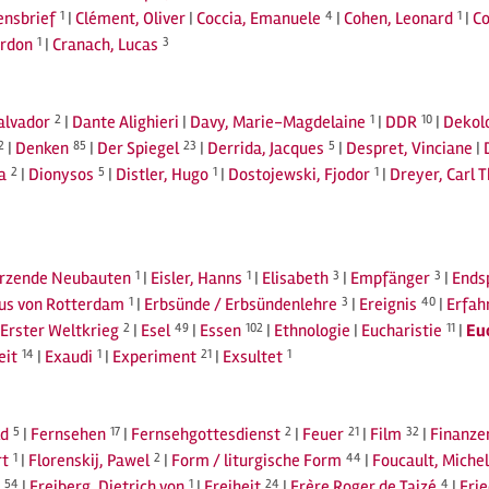
nsbrief
1
|
Clément, Oliver
|
Coccia, Emanuele
4
|
Cohen, Leonard
1
|
Co
ordon
1
|
Cranach, Lucas
3
Salvador
2
|
Dante Alighieri
|
Davy, Marie-Magdelaine
1
|
DDR
10
|
Dekolo
2
|
Denken
85
|
Der Spiegel
23
|
Derrida, Jacques
5
|
Despret, Vinciane
|
a
2
|
Dionysos
5
|
Distler, Hugo
1
|
Dostojewski, Fjodor
1
|
Dreyer, Carl 
ürzende Neubauten
1
|
Eisler, Hanns
1
|
Elisabeth
3
|
Empfänger
3
|
Ends
us von Rotterdam
1
|
Erbsünde / Erbsündenlehre
3
|
Ereignis
40
|
Erfah
Erster Weltkrieg
2
|
Esel
49
|
Essen
102
|
Ethnologie
|
Eucharistie
11
|
Eu
eit
14
|
Exaudi
1
|
Experiment
21
|
Exsultet
1
ld
5
|
Fernsehen
17
|
Fernsehgottesdienst
2
|
Feuer
21
|
Film
32
|
Finanze
rt
1
|
Florenskij, Pawel
2
|
Form / liturgische Form
44
|
Foucault, Michel
54
|
Freiberg, Dietrich von
1
|
Freiheit
24
|
Frère Roger de Taizé
4
|
Fri