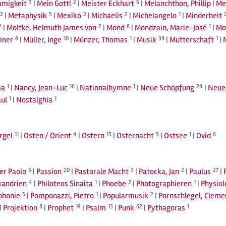
migkeit
3
|
Mein Gott!
2
|
Meister Eckhart
5
|
Melanchthon, Phillip
|
Me
2
|
Metaphysik
5
|
Mexiko
2
|
Michaelis
2
|
Michelangelo
1
|
Minderheit
2
|
Moltke, Helmuth James von
2
|
Mond
8
|
Mondzain, Marie-José
1
|
Mo
iner
8
|
Müller, Inge
10
|
Münzer, Thomas
1
|
Musik
39
|
Mutterschaft
1
|
a
1
|
Nancy, Jean-Luc
16
|
Nationalhymne
1
|
Neue Schöpfung
24
|
Neue
ul
1
|
Nostalghia
1
rgel
11
|
Osten / Orient
4
|
Ostern
15
|
Osternacht
5
|
Ostsee
1
|
Ovid
6
ier Paolo
5
|
Passion
20
|
Pastorale Macht
3
|
Patocka, Jan
2
|
Paulus
27
|
xandrien
4
|
Philoteos Sinaita
1
|
Phoebe
2
|
Photographieren
1
|
Physiol
phonie
5
|
Pomponazzi, Pietro
1
|
Popularmusik
2
|
Pornschlegel, Cleme
|
Projektion
8
|
Prophet
19
|
Psalm
13
|
Punk
62
|
Pythagoras
1