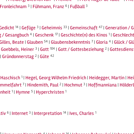
Fronleichnam
3
|
Fühmann, Franz
6
|
Fußball
3
Gedicht
14
|
Gefüge
3
|
Geheimnis
33
|
Gemeinschaft
47
|
Generation / 
g / Gesangbuch
4
|
Geschenk
17
|
Geschichte(n) des Kinos
1
|
Geschlecht
Gilles, Beate
|
Glauben
54
|
Glaubensbekenntnis
7
|
Gloria
4
|
Glück / Gl
|
Goebbels, Heiner
3
|
Gott
104
|
Gott / Gottesbeziehung
2
|
Gottesdiens
|
Gründonnerstag
2
|
Güte
42
|
Haschisch
1
|
Hegel, Georg Wilhelm Friedrich
|
Heidegger, Martin
|
Hei
immelfahrt
7
|
Hindemith, Paul
2
|
Hochmut
3
|
Hoffmanniana
|
Hölderl
nheit
1
|
Hymne
5
|
Hyperchristen
1
tiv
6
|
Internet
3
|
Interpretation
14
|
Ives, Charles
1
3
4
14