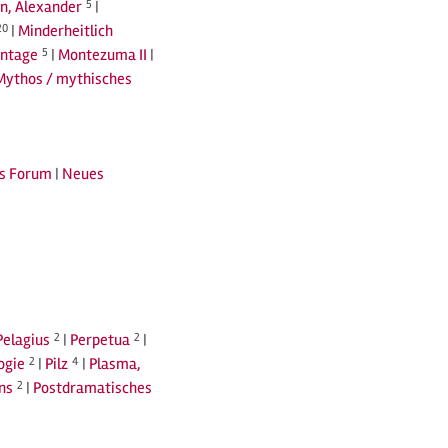
n, Alexander
5
|
20
|
Minderheitlich
ntage
5
|
Montezuma II
|
Mythos / mythisches
s Forum
|
Neues
Pelagius
2
|
Perpetua
2
|
ogie
2
|
Pilz
4
|
Plasma,
ns
2
|
Postdramatisches