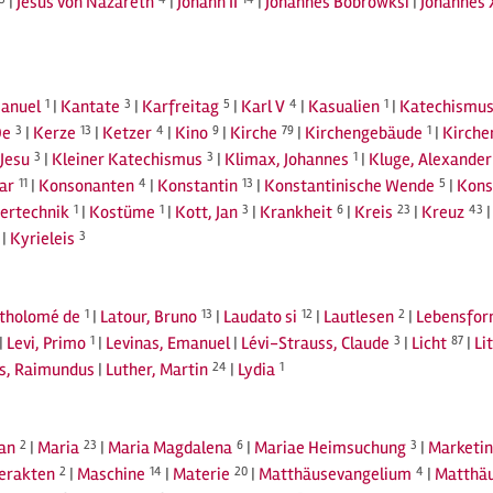
|
Jesus von Nazareth
|
Johann II
|
Johannes Bobrowksi
|
Johannes 
anuel
1
|
Kantate
3
|
Karfreitag
5
|
Karl V
4
|
Kasualien
1
|
Katechismu
De
3
|
Kerze
13
|
Ketzer
4
|
Kino
9
|
Kirche
79
|
Kirchengebäude
1
|
Kirche
Jesu
3
|
Kleiner Katechismus
3
|
Klimax, Johannes
1
|
Kluge, Alexander
ar
11
|
Konsonanten
4
|
Konstantin
13
|
Konstantinische Wende
5
|
Kon
ertechnik
1
|
Kostüme
1
|
Kott, Jan
3
|
Krankheit
6
|
Kreis
23
|
Kreuz
43
|
Kyrieleis
3
rtholomé de
1
|
Latour, Bruno
13
|
Laudato si
12
|
Lautlesen
2
|
Lebensfo
|
Levi, Primo
1
|
Levinas, Emanuel
|
Lévi-Strauss, Claude
3
|
Licht
87
|
Li
us, Raimundus
|
Luther, Martin
24
|
Lydia
1
an
2
|
Maria
23
|
Maria Magdalena
6
|
Mariae Heimsuchung
3
|
Marketi
rerakten
2
|
Maschine
14
|
Materie
20
|
Matthäusevangelium
4
|
Matthäu