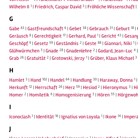
Wilhelm II
1
|
Friedrich, Caspar David
3
|
Fröhliche Wissenschaft
|
G
Gabe
63
|
Gastfreundschaft
6
|
Gebet
38
|
Gebrauch
31
|
Geburt
18
|
Geräusch
8
|
Gerechtigkeit
17
|
Gerhard, Paul
1
|
Gericht
43
|
Gesan
Geschöpf
9
|
Gesetz
59
|
Geständnis
2
|
Geste
88
|
Giannari, Niki
1
|
Glühwürmchen
3
|
Gnade
28
|
Gnadenlehre
2
|
Godard, Jean-Luc
4
Grab
26
|
Gratuität
2
|
Grotowski, Jerzy
1
|
Grüber, Klaus Michael
3
H
Hamlet
3
|
Hand
102
|
Handel
64
|
Handlung
30
|
Haraway, Donna
1
Herkunft
12
|
Herrschaft
26
|
Herz
59
|
Hesiod
2
|
Hieronymus
3
|
H
Homer
2
|
Homiletik
6
|
Homogenisierung
3
|
Hören
55
|
Hörgewoh
I
Iconoclash
1
|
Identität
16
|
Ignatius von Loyola
1
|
Ikone
14
|
Impera
J
1
1
2