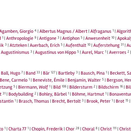
Agamben, Giorgio
4
|
Albertus Magnus / Albert
|
Alfraganus
1
|
Algori
d
1
|
Anthropologie
9
|
Antigone
3
|
Antiphon
5
|
Anwesenheit
10
|
Apokal
ik
3
|
Atzteken
|
Auerbach, Erich
5
|
Aufenthalt
10
|
Auferstehung
31
|
A
|
Augustinismus
3
|
Augustinus von Hippo
5
|
Aurel, Marc
1
|
Averroes
2
|
Ball, Hugo
7
|
Band
33
|
Bär
127
|
Bartleby
3
|
Bausch, Pina
1
|
Beckett, S
Bene, Carmelo
1
|
Beneviste, Émile
|
Benjamin, Walter
5
|
Bergson, He
setzung
5
|
Biermann, Wolf
1
|
Bild
106
|
Bildersturm
2
|
Bildschirm
16
|
Bi
t
31
|
Bodybuilding
2
|
Bohley, Bärbel
1
|
Böhme, Hartmut
1
|
Bonaventu
stantin
1
|
Brasch, Thomas
|
Brecht, Bertolt
3
|
Brook, Peter
1
|
Brot
15
to
1
|
Charta 77
1
|
Chopin, Frederik
|
Chor
28
|
Choral
8
|
Christ
111
|
Chris