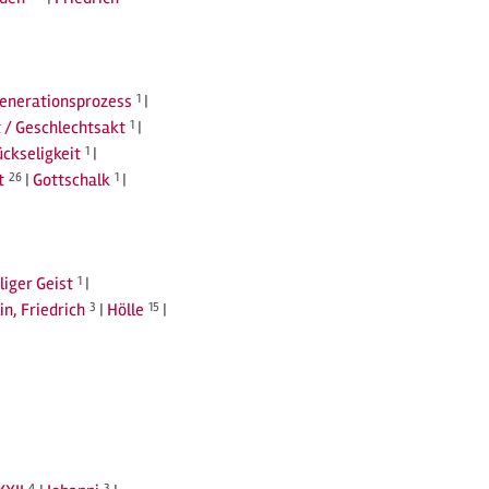
Generationsprozess
1
|
 / Geschlechtsakt
1
|
ückseligkeit
1
|
t
26
|
Gottschalk
1
|
liger Geist
1
|
in, Friedrich
3
|
Hölle
15
|
4
3