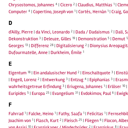
Chrysostomos, Johannes
4
|
Cicero
2
|
Claudius, Matthias
1
|
Cleme
Computer
4
|
Copertino, Joseph von
1
|
Cortés, Hernàn
1
|
Craig, G
D
d'Ailly, Pierre
|
da Vinci, Leonardo
2
|
Dada / Dadaismus
2
|
Dali, 
Dekonstruktion
3
|
Deleuze, Gilles
19
|
Demonstration
5
|
Demut
1
Georges
13
|
Differenz
28
|
Digitalisierung
2
|
Dionysius Areopagit
Dufourmatelle, Anne
|
Durkheim, Émile
1
E
Eigentum
18
|
Ein andalusischer Hund
2
|
Einschaltquote
3
|
Einst
|
Engell, Lorenz
2
|
Entwerkung
3
|
Entzug
4
|
Epiphanias
3
|
Erasm
wahrheitsgetreue Erfindung
3
|
Eriugena, Johannes
1
|
Erlöser
10
|
Euripides
5
|
Europa
25
|
Evangelium
31
|
Evdokimov, Paul
6
|
Ewigk
F
Fahrrad
1
|
Falcke, Heino
1
|
Fathy, Saafa
1
|
Felicitas
1
|
Fernsehbi
Joachim von
1
|
Flasch, Kurt
2
|
Fleisch
25
|
Fliegen
6
|
Flocon, Albe
von Assisi
10
|
Franziskaner / Minderbrüder
2
|
Franziskus
8
|
Frau