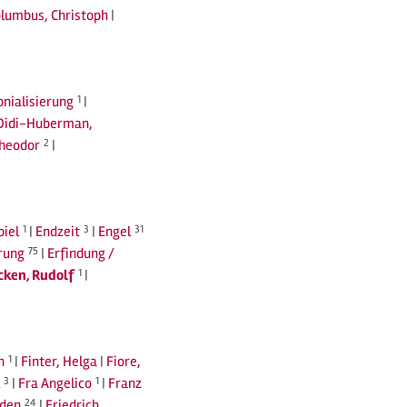
lumbus, Christoph
|
nialisierung
1
|
Didi-Huberman,
Theodor
2
|
piel
1
|
Endzeit
3
|
Engel
31
rung
75
|
Erfindung /
cken, Rudolf
1
|
n
1
|
Finter, Helga
|
Fiore,
3
|
Fra Angelico
1
|
Franz
eden
24
|
Friedrich