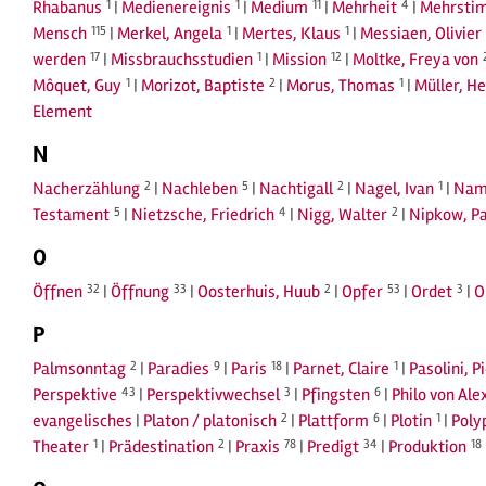
Rhabanus
1
|
Medienereignis
1
|
Medium
11
|
Mehrheit
4
|
Mehrstim
Mensch
115
|
Merkel, Angela
1
|
Mertes, Klaus
1
|
Messiaen, Olivier
werden
17
|
Missbrauchsstudien
1
|
Mission
12
|
Moltke, Freya von
Môquet, Guy
1
|
Morizot, Baptiste
2
|
Morus, Thomas
1
|
Müller, He
Element
N
Nacherzählung
2
|
Nachleben
5
|
Nachtigall
2
|
Nagel, Ivan
1
|
Nam
Testament
5
|
Nietzsche, Friedrich
4
|
Nigg, Walter
2
|
Nipkow, Pa
O
Öffnen
32
|
Öffnung
33
|
Oosterhuis, Huub
2
|
Opfer
53
|
Ordet
3
|
O
P
Palmsonntag
2
|
Paradies
9
|
Paris
18
|
Parnet, Claire
1
|
Pasolini, P
Perspektive
43
|
Perspektivwechsel
3
|
Pfingsten
6
|
Philo von Ale
evangelisches
|
Platon / platonisch
2
|
Plattform
6
|
Plotin
1
|
Poly
Theater
1
|
Prädestination
2
|
Praxis
78
|
Predigt
34
|
Produktion
18