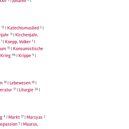
XXII
|
Johanni
|
s
13
|
Katechismuslied
2
|
njahr
11
|
Kirchenjahr,
1
|
Koepp, Volker
1
|
sum
15
|
Konsumistische
|
Krieg
46
|
Krippe
5
|
rm
10
|
Lebewesen
10
|
teratur
17
|
Liturgie
26
|
ng
4
|
Markt
17
|
Marsyas
2
spassion
5
|
Maurus,