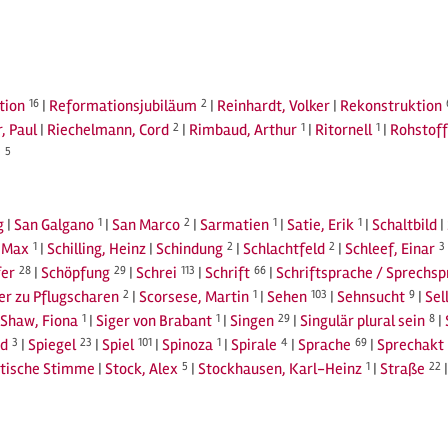
tion
16
|
Reformationsjubiläum
2
|
Reinhardt, Volker
|
Rekonstruktion
, Paul
|
Riechelmann, Cord
2
|
Rimbaud, Arthur
1
|
Ritornell
1
|
Rohstoff
j
5
g
|
San Galgano
1
|
San Marco
2
|
Sarmatien
1
|
Satie, Erik
1
|
Schaltbild
|
, Max
1
|
Schilling, Heinz
|
Schindung
2
|
Schlachtfeld
2
|
Schleef, Einar
3
fer
28
|
Schöpfung
29
|
Schrei
113
|
Schrift
66
|
Schriftsprache / Sprechs
r zu Pflugscharen
2
|
Scorsese, Martin
1
|
Sehen
103
|
Sehnsucht
9
|
Sel
Shaw, Fiona
1
|
Siger von Brabant
1
|
Singen
29
|
Singulär plural sein
8
|
d
3
|
Spiegel
23
|
Spiel
101
|
Spinoza
1
|
Spirale
4
|
Sprache
69
|
Sprechakt
tische Stimme
|
Stock, Alex
5
|
Stockhausen, Karl-Heinz
1
|
Straße
22