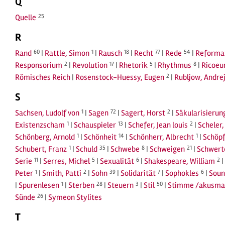
Q
Quelle
25
R
Rand
60
|
Rattle, Simon
1
|
Rausch
18
|
Recht
77
|
Rede
54
|
Reforma
Responsorium
2
|
Revolution
17
|
Rhetorik
5
|
Rhythmus
8
|
Ricoeur
Römisches Reich
|
Rosenstock-Huessy, Eugen
2
|
Rubljow, Andre
S
Sachsen, Ludolf von
1
|
Sagen
72
|
Sagert, Horst
2
|
Säkularisierun
Existenzscham
1
|
Schauspieler
13
|
Schefer, Jean louis
2
|
Scheler
Schönberg, Arnold
1
|
Schönheit
14
|
Schönherr, Albrecht
1
|
Schöp
Schubert, Franz
1
|
Schuld
35
|
Schwebe
8
|
Schweigen
21
|
Schwerte
Serie
11
|
Serres, Michel
5
|
Sexualität
6
|
Shakespeare, William
2
|
Peter
1
|
Smith, Patti
2
|
Sohn
39
|
Solidarität
7
|
Sophokles
6
|
Soun
|
Spurenlesen
1
|
Sterben
28
|
Steuern
3
|
Stil
50
|
Stimme /akusma
Sünde
26
|
Symeon Stylites
T