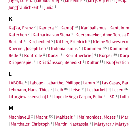
Jäger, Lorenz
|
Jakobusbrief
|
Jansenius
|
Jarry, Alfred
|
Jesaja
Jungfräulichkeit
3
|
Junia
1
K
Kafka, Franz
2
|
Kamera
17
|
Kampf
28
|
Kanibalismus
|
Kant, Imm
Katechon
2
|
Katharina von Siena
1
|
Keersmaeker, Anne Teresa 
Bericht
4
|
Kirchenlied
5
|
Kittler, Friedrich
5
|
Kleine Schwestern 
Koerner, Joseph Leo
1
|
Kolonialismus
4
|
Kommen
105
|
Komment
Rede
4
|
Kontrolle
8
|
Konzil
6
|
Korintherbrief
4
|
Körper
59
|
Körp
Krippenspiel
4
|
Kristiánsson, Benedikt
1
|
Kultur
58
|
Kupferstich
L
LABORa
4
|
Laboue- Labarthe, Philippe
|
Lamm
18
|
Las Casas, Ba
Lehmann, Hans-Thies
2
|
Leib
88
|
Leise
13
|
Lesbarkeit
1
|
Lesen
66
Liturgiewissenschaft
1
|
Lope de Vega Carpio, Felix
1
|
LSD
1
|
Lull
M
Machiavelli
2
|
Macht
106
|
Mahlzeit
4
|
Maimonides, Moses
1
|
Mar
|
Marthaler, Christoph
1
|
Martin, Nastassja
2
|
Märtyrer / Märty