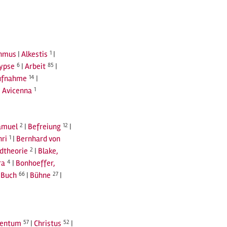
thmus
|
Alkestis
1
|
ypse
6
|
Arbeit
85
|
ufnahme
14
|
|
Avicenna
1
amuel
2
|
Befreiung
12
|
nri
1
|
Bernhard von
ldtheorie
2
|
Blake,
ra
4
|
Bonhoeffer,
|
Buch
66
|
Bühne
27
|
tentum
57
|
Christus
52
|