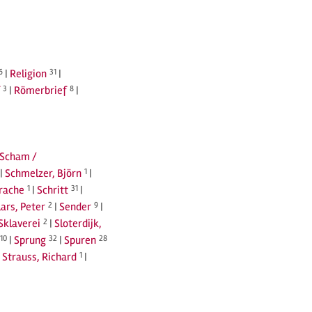
6
|
Religion
31
|
3
|
Römerbrief
8
|
Scham /
|
Schmelzer, Björn
1
|
prache
1
|
Schritt
31
|
lars, Peter
2
|
Sender
9
|
Sklaverei
2
|
Sloterdijk,
10
|
Sprung
32
|
Spuren
28
|
Strauss, Richard
1
|