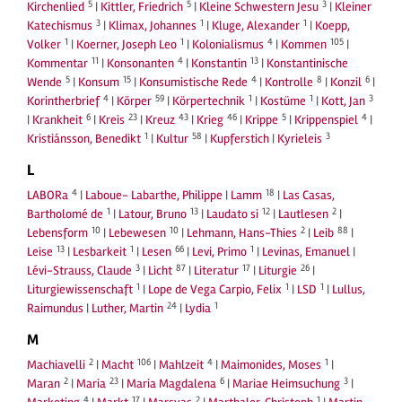
5
5
3
Kirchenlied
|
Kittler, Friedrich
|
Kleine Schwestern Jesu
|
Kleiner
3
1
1
Katechismus
|
Klimax, Johannes
|
Kluge, Alexander
|
Koepp,
1
1
4
105
Volker
|
Koerner, Joseph Leo
|
Kolonialismus
|
Kommen
|
11
4
13
Kommentar
|
Konsonanten
|
Konstantin
|
Konstantinische
5
15
4
8
6
Wende
|
Konsum
|
Konsumistische Rede
|
Kontrolle
|
Konzil
|
4
59
1
1
3
Korintherbrief
|
Körper
|
Körpertechnik
|
Kostüme
|
Kott, Jan
6
23
43
46
5
4
|
Krankheit
|
Kreis
|
Kreuz
|
Krieg
|
Krippe
|
Krippenspiel
|
1
58
3
Kristiánsson, Benedikt
|
Kultur
|
Kupferstich
|
Kyrieleis
L
4
18
LABORa
|
Laboue- Labarthe, Philippe
|
Lamm
|
Las Casas,
1
13
12
2
Bartholomé de
|
Latour, Bruno
|
Laudato si
|
Lautlesen
|
10
10
2
88
Lebensform
|
Lebewesen
|
Lehmann, Hans-Thies
|
Leib
|
13
1
66
1
Leise
|
Lesbarkeit
|
Lesen
|
Levi, Primo
|
Levinas, Emanuel
|
3
87
17
26
Lévi-Strauss, Claude
|
Licht
|
Literatur
|
Liturgie
|
1
1
1
Liturgiewissenschaft
|
Lope de Vega Carpio, Felix
|
LSD
|
Lullus,
24
1
Raimundus
|
Luther, Martin
|
Lydia
M
2
106
4
1
Machiavelli
|
Macht
|
Mahlzeit
|
Maimonides, Moses
|
2
23
6
3
Maran
|
Maria
|
Maria Magdalena
|
Mariae Heimsuchung
|
4
17
2
1