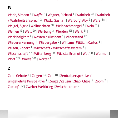
W
1
8
1
42
Wade, Simeon
|
Waffe
|
Wagner, Richard
|
Wahrheit
|
Wahrheit
2
1
3
88
/ Wahrheitsanspruch
|
Waltz, Sasha
|
Warburg, Aby
|
Ware
|
10
1
31
Weigel, Sigrid
|
Weihnachten
|
Weihnachtsengel
|
Wein
|
13
99
3
125
51
Weinen
|
Welt
|
Werbung
|
Werden
|
Werk
|
2
1
22
Werklosigkeit
|
Westen / Okzident
|
Widerstand
|
1
2
1
Wiedererkennung
|
Wiedergabe
|
Williams, William Carlos
|
1
2
Wilson, Robert
|
Wirtschaft / Wirtschaftssystem
|
47
10
15
1
Wissenschaft
|
Wittenberg
|
Wizisla, Erdmut
|
Wolf
|
Worms
|
121
101
9
Wort
|
Worte
|
Wörter
Z
8
33
111
Zehn Gebote
|
Zeigen
|
Zeit
|
Zentralperspektive /
1
1
7
umgekehrte Perspektive
|
Zeuge /Zeugin
|
Zhao, Chloé
|
Zoom
|
32
7
Zukunft
|
Zweiter Weltkrieg
|
Zwischenraum