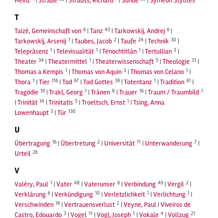
Heinz
|
Straße
|
Strauss, Richard
|
Sünde
|
Symeon Stylites
T
6
43
6
Taizé, Gemeinschaft von
|
Tanz
|
Tarkowskij, Andrej
|
1
2
24
30
Tarkowskij, Arsenij
|
Taubes, Jacob
|
Taufe
|
Technik
|
1
1
1
3
Telepräsenz
|
Televisualität
|
Tenochtitlán
|
Tertullian
|
34
1
5
31
Theater
|
Theatermittel
|
Theaterwissenschaft
|
Theologie
|
1
3
1
Thomas a Kempis
|
Thomas von Aquin
|
Thomas von Celano
|
1
116
67
39
1
61
Thora
|
Tier
|
Tod
|
Tod Gottes
|
Totentanz
|
Tradition
|
19
1
8
16
1
Tragödie
|
Trakl, Georg
|
Tränen
|
Trauer
|
Traum / Traumbild
14
5
1
|
Trinität
|
Trinitatis
|
Troeltsch, Ernst
|
Tsing, Anna
3
130
Lowenhaupt
|
Tür
U
16
2
11
7
Übertragung
|
Übertretung
|
Universität
|
Unterwanderung
|
26
Urteil
V
1
48
6
49
2
Valéry, Paul
|
Vater
|
Vaterunser
|
Verbindung
|
Vergil
|
6
10
1
1
Verklärung
|
Verkündigung
|
Verletzlichkeit
|
Verlichtung
|
19
2
Verschwinden
|
Vertrauensverlust
|
Veyne, Paul
|
Viveiros de
3
11
1
4
21
Castro, Edouardo
|
Vogel
|
Vogl, Joseph
|
Vokale
|
Vollzug