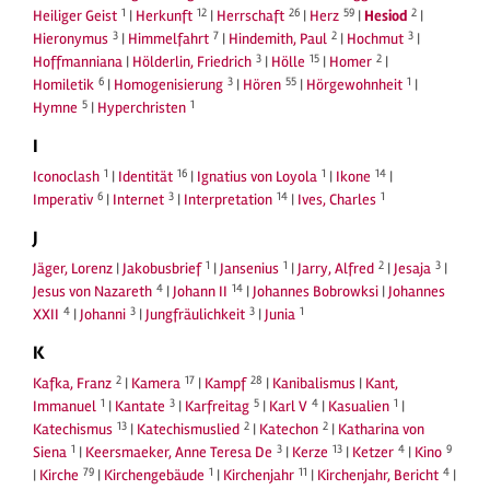
1
12
26
59
2
Heiliger Geist
|
Herkunft
|
Herrschaft
|
Herz
|
Hesiod
|
3
7
2
3
Hieronymus
|
Himmelfahrt
|
Hindemith, Paul
|
Hochmut
|
3
15
2
Hoffmanniana
|
Hölderlin, Friedrich
|
Hölle
|
Homer
|
6
3
55
1
Homiletik
|
Homogenisierung
|
Hören
|
Hörgewohnheit
|
5
1
Hymne
|
Hyperchristen
I
1
16
1
14
Iconoclash
|
Identität
|
Ignatius von Loyola
|
Ikone
|
6
3
14
1
Imperativ
|
Internet
|
Interpretation
|
Ives, Charles
J
1
1
2
3
Jäger, Lorenz
|
Jakobusbrief
|
Jansenius
|
Jarry, Alfred
|
Jesaja
|
4
14
Jesus von Nazareth
|
Johann II
|
Johannes Bobrowksi
|
Johannes
4
3
3
1
XXII
|
Johanni
|
Jungfräulichkeit
|
Junia
K
2
17
28
Kafka, Franz
|
Kamera
|
Kampf
|
Kanibalismus
|
Kant,
1
3
5
4
1
Immanuel
|
Kantate
|
Karfreitag
|
Karl V
|
Kasualien
|
13
2
2
Katechismus
|
Katechismuslied
|
Katechon
|
Katharina von
1
3
13
4
9
Siena
|
Keersmaeker, Anne Teresa De
|
Kerze
|
Ketzer
|
Kino
79
1
11
4
|
Kirche
|
Kirchengebäude
|
Kirchenjahr
|
Kirchenjahr, Bericht
|