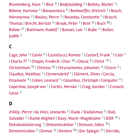
3
31
2
1
Blumenberg, Hans
|
Blut
|
Bodybuilding
|
Bohley, Bärbel
|
1
4
5
Böhme, Hartmut
|
Bonaventura
|
Bonhoeffer, DIetrich
|
Bosch,
2
2
1
Hieronymus
|
Boulez, Pierre
|
Boundas, Constantin
|
Brasch,
3
1
15
66
Thomas
|
Brecht, Bertolt
|
Brook, Peter
|
Brot
|
Buch
|
27
1
2
3
Bühne
|
Bultmann, Rudolf
|
Bunuel, Luis
|
Buße
|
Butler,
2
Judith
C
1
4
1
1
1
Cage, John
|
Calvin
|
Castellucci, Romeo
|
Castorf, Frank
|
Cato
1
28
8
111
|
Charta 77
|
Chopin, Frederik
|
Chor
|
Choral
|
Christ
|
57
52
4
2
Christentum
|
Christus
|
Chrysostomos, Johannes
|
Cicero
|
1
1
Claudius, Matthias
|
Clemensbrief
|
Clément, Oliver
|
Coccia,
4
1
4
Emanuele
|
Cohen, Leonard
|
Columbus, Christoph
|
Computer
|
1
1
1
Copertino, Joseph von
|
Cortés, Hernàn
|
Craig, Gordon
|
Cranach,
3
Lucas
D
2
2
d'Ailly, Pierre
|
da Vinci, Leonardo
|
Dada / Dadaismus
|
Dali,
2
1
10
Salvador
|
Dante Alighieri
|
Davy, Marie-Magdelaine
|
DDR
|
1
3
19
Dekolonialisierung
|
Dekonstruktion
|
Deleuze, Gilles
|
5
12
85
23
Demonstration
|
Demut
|
Denken
|
Der Spiegel
|
Derrida,