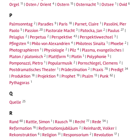
11
4
15
5
1
6
Orgel
|
Osten / Orient
|
Ostern
|
Osternacht
|
Ostsee
|
Ovid
P
2
9
18
1
Palmsonntag
|
Paradies
|
Paris
|
Parnet, Claire
|
Pasolini, Pier
5
20
3
2
27
Paolo
|
Passion
|
Pastorale Macht
|
Patocka, Jan
|
Paulus
|
2
2
43
3
Pelagius
|
Perpetua
|
Perspektive
|
Perspektivwechsel
|
6
4
1
2
Pfingsten
|
Philo von Alexandrien
|
Philoteos Sinaita
|
Phoebe
|
1
2
4
Photographieren
|
Physiologie
|
Pilz
|
Plasma, evangelisches
|
2
6
1
5
Platon / platonisch
|
Plattform
|
Plotin
|
Polyphonie
|
1
2
2
Pomponazzi, Pietro
|
Popularmusik
|
Pornschlegel, Clemens
|
1
2
78
34
Postdramatisches Theater
|
Prädestination
|
Praxis
|
Predigt
18
8
19
13
62
|
Produktion
|
Projektion
|
Prophet
|
Psalm
|
Punk
|
1
Pythagoras
Q
25
Quelle
R
60
1
18
77
54
Rand
|
Rattle, Simon
|
Rausch
|
Recht
|
Rede
|
16
2
Reformation
|
Reformationsjubiläum
|
Reinhardt, Volker
|
6
31
2
17
Rekonstruktion
|
Religion
|
Responsorium
|
Revolution
|