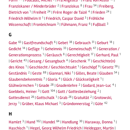
Form
|
Foucault, Michel
|
Fra Angelico
|
Franz von Assisi
|
2
8
54
Franziskaner / Minderbrüder
|
Franziskus
|
Frau
|
Freiberg,
1
24
4
24
Dietrich von
|
Freiheit
|
Frère Roger de Taizé
|
Frieden
|
1
3
Friedrich Wilhelm II
|
Friedrich, Caspar David
|
Fröhliche
3
6
3
Wissenschaft
|
Fronleichnam
|
Fühmann, Franz
|
Fußball
G
63
6
38
31
18
Gabe
|
Gastfreundschaft
|
Gebet
|
Gebrauch
|
Geburt
|
14
3
33
47
Gedicht
|
Gefüge
|
Geheimnis
|
Gemeinschaft
|
Generation /
1
8
17
1
Generationsprozess
|
Geräusch
|
Gerechtigkeit
|
Gerhard, Paul
43
4
17
|
Gericht
|
Gesang / Gesangbuch
|
Geschenk
|
Geschichte(n)
1
1
9
59
des Kinos
|
Geschlecht / Geschlechtsakt
|
Geschöpf
|
Gesetz
|
2
88
1
54
Geständnis
|
Geste
|
Giannari, Niki
|
Gilles, Beate
|
Glauben
|
7
4
1
Glaubensbekenntnis
|
Gloria
|
Glück / Glückseligkeit
|
3
28
2
4
Glühwürmchen
|
Gnade
|
Gnadenlehre
|
Godard, Jean-Luc
|
3
104
2
Goebbels, Heiner
|
Gott
|
Gott / Gottesbeziehung
|
26
1
26
2
Gottesdienst
|
Gottschalk
|
Grab
|
Gratuität
|
Grotowski,
1
3
2
42
Jerzy
|
Grüber, Klaus Michael
|
Gründonnerstag
|
Güte
H
3
102
64
30
1
Hamlet
|
Hand
|
Handel
|
Handlung
|
Haraway, Donna
|
1
Haschisch
|
Hegel, Georg Wilhelm Friedrich
|
Heidegger, Martin
|