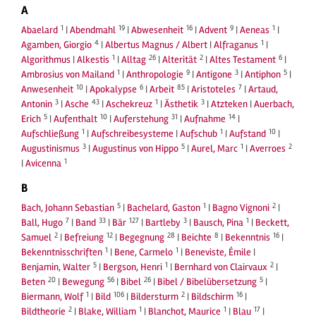
A
1
19
16
9
1
Abaelard
|
Abendmahl
|
Abwesenheit
|
Advent
|
Aeneas
|
4
1
Agamben, Giorgio
|
Albertus Magnus / Albert
|
Alfraganus
|
1
26
2
6
Algorithmus
|
Alkestis
|
Alltag
|
Alterität
|
Altes Testament
|
1
9
3
5
Ambrosius von Mailand
|
Anthropologie
|
Antigone
|
Antiphon
|
10
6
85
7
Anwesenheit
|
Apokalypse
|
Arbeit
|
Aristoteles
|
Artaud,
3
43
1
3
Antonin
|
Asche
|
Aschekreuz
|
Ästhetik
|
Atzteken
|
Auerbach,
5
10
31
14
Erich
|
Aufenthalt
|
Auferstehung
|
Aufnahme
|
1
1
10
Aufschließung
|
Aufschreibesysteme
|
Aufschub
|
Aufstand
|
3
5
1
2
Augustinismus
|
Augustinus von Hippo
|
Aurel, Marc
|
Averroes
1
|
Avicenna
B
5
1
2
Bach, Johann Sebastian
|
Bachelard, Gaston
|
Bagno Vignoni
|
7
33
127
3
1
Ball, Hugo
|
Band
|
Bär
|
Bartleby
|
Bausch, Pina
|
Beckett,
2
12
28
8
16
Samuel
|
Befreiung
|
Begegnung
|
Beichte
|
Bekenntnis
|
1
1
Bekenntnisschriften
|
Bene, Carmelo
|
Beneviste, Émile
|
5
1
2
Benjamin, Walter
|
Bergson, Henri
|
Bernhard von Clairvaux
|
20
56
26
5
Beten
|
Bewegung
|
Bibel
|
Bibel / Bibelübersetzung
|
1
106
2
16
Biermann, Wolf
|
Bild
|
Bildersturm
|
Bildschirm
|
2
1
1
17
Bildtheorie
|
Blake, William
|
Blanchot, Maurice
|
Blau
|