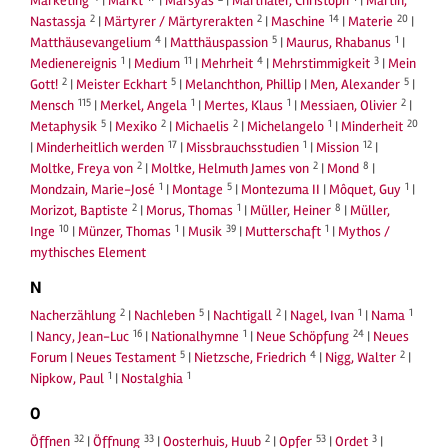
Marketing
|
Markt
|
Marsyas
|
Marthaler, Christoph
|
Martin,
2
2
14
20
Nastassja
|
Märtyrer / Märtyrerakten
|
Maschine
|
Materie
|
4
5
1
Matthäusevangelium
|
Matthäuspassion
|
Maurus, Rhabanus
|
1
11
4
3
Medienereignis
|
Medium
|
Mehrheit
|
Mehrstimmigkeit
|
Mein
2
5
5
Gott!
|
Meister Eckhart
|
Melanchthon, Phillip
|
Men, Alexander
|
115
1
1
2
Mensch
|
Merkel, Angela
|
Mertes, Klaus
|
Messiaen, Olivier
|
5
2
2
1
20
Metaphysik
|
Mexiko
|
Michaelis
|
Michelangelo
|
Minderheit
17
1
12
|
Minderheitlich werden
|
Missbrauchsstudien
|
Mission
|
2
2
8
Moltke, Freya von
|
Moltke, Helmuth James von
|
Mond
|
1
5
1
Mondzain, Marie-José
|
Montage
|
Montezuma II
|
Môquet, Guy
|
2
1
8
Morizot, Baptiste
|
Morus, Thomas
|
Müller, Heiner
|
Müller,
10
1
39
1
Inge
|
Münzer, Thomas
|
Musik
|
Mutterschaft
|
Mythos /
mythisches Element
N
2
5
2
1
1
Nacherzählung
|
Nachleben
|
Nachtigall
|
Nagel, Ivan
|
Nama
16
1
24
|
Nancy, Jean-Luc
|
Nationalhymne
|
Neue Schöpfung
|
Neues
5
4
2
Forum
|
Neues Testament
|
Nietzsche, Friedrich
|
Nigg, Walter
|
1
1
Nipkow, Paul
|
Nostalghia
O
32
33
2
53
3
Öffnen
|
Öffnung
|
Oosterhuis, Huub
|
Opfer
|
Ordet
|