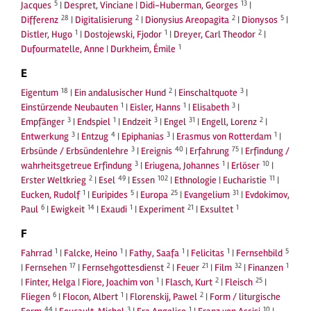
5
13
Jacques
|
Despret, Vinciane
|
Didi-Huberman, Georges
|
28
2
2
5
Differenz
|
Digitalisierung
|
Dionysius Areopagita
|
Dionysos
|
1
1
2
Distler, Hugo
|
Dostojewski, Fjodor
|
Dreyer, Carl Theodor
|
1
Dufourmatelle, Anne
|
Durkheim, Émile
E
18
2
3
Eigentum
|
Ein andalusischer Hund
|
Einschaltquote
|
1
1
3
Einstürzende Neubauten
|
Eisler, Hanns
|
Elisabeth
|
3
1
3
31
2
Empfänger
|
Endspiel
|
Endzeit
|
Engel
|
Engell, Lorenz
|
3
4
3
1
Entwerkung
|
Entzug
|
Epiphanias
|
Erasmus von Rotterdam
|
3
40
75
Erbsünde / Erbsündenlehre
|
Ereignis
|
Erfahrung
|
Erfindung /
3
1
10
wahrheitsgetreue Erfindung
|
Eriugena, Johannes
|
Erlöser
|
2
49
102
11
Erster Weltkrieg
|
Esel
|
Essen
|
Ethnologie
|
Eucharistie
|
1
5
25
31
Eucken, Rudolf
|
Euripides
|
Europa
|
Evangelium
|
Evdokimov,
6
14
1
21
1
Paul
|
Ewigkeit
|
Exaudi
|
Experiment
|
Exsultet
F
1
1
1
1
5
Fahrrad
|
Falcke, Heino
|
Fathy, Saafa
|
Felicitas
|
Fernsehbild
17
2
21
32
1
|
Fernsehen
|
Fernsehgottesdienst
|
Feuer
|
Film
|
Finanzen
1
2
25
|
Finter, Helga
|
Fiore, Joachim von
|
Flasch, Kurt
|
Fleisch
|
6
1
2
Fliegen
|
Flocon, Albert
|
Florenskij, Pawel
|
Form / liturgische
44
3
1
10