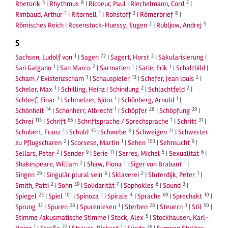
5
8
2
Rhetorik
|
Rhythmus
|
Ricoeur, Paul
|
Riechelmann, Cord
|
1
1
3
8
Rimbaud, Arthur
|
Ritornell
|
Rohstoff
|
Römerbrief
|
2
5
Römisches Reich
|
Rosenstock-Huessy, Eugen
|
Rubljow, Andrej
S
1
72
2
Sachsen, Ludolf von
|
Sagen
|
Sagert, Horst
|
Säkularisierung
|
1
2
1
1
San Galgano
|
San Marco
|
Sarmatien
|
Satie, Erik
|
Schaltbild
|
1
13
2
Scham / Existenzscham
|
Schauspieler
|
Schefer, Jean louis
|
1
2
2
Scheler, Max
|
Schilling, Heinz
|
Schindung
|
Schlachtfeld
|
3
1
1
Schleef, Einar
|
Schmelzer, Björn
|
Schönberg, Arnold
|
14
1
28
29
Schönheit
|
Schönherr, Albrecht
|
Schöpfer
|
Schöpfung
|
113
66
1
31
Schrei
|
Schrift
|
Schriftsprache / Sprechsprache
|
Schritt
|
1
35
8
21
Schubert, Franz
|
Schuld
|
Schwebe
|
Schweigen
|
Schwerter
2
1
103
9
zu Pflugscharen
|
Scorsese, Martin
|
Sehen
|
Sehnsucht
|
2
9
11
5
6
Sellars, Peter
|
Sender
|
Serie
|
Serres, Michel
|
Sexualität
|
2
1
1
Shakespeare, William
|
Shaw, Fiona
|
Siger von Brabant
|
29
8
2
1
Singen
|
Singulär plural sein
|
Sklaverei
|
Sloterdijk, Peter
|
2
39
7
6
3
Smith, Patti
|
Sohn
|
Solidarität
|
Sophokles
|
Sound
|
23
101
1
4
69
10
Spiegel
|
Spiel
|
Spinoza
|
Spirale
|
Sprache
|
Sprechakt
|
32
28
1
28
3
50
Sprung
|
Spuren
|
Spurenlesen
|
Sterben
|
Steuern
|
Stil
|
5
Stimme /akusmatische Stimme
|
Stock, Alex
|
Stockhausen, Karl-
1
22
1
26