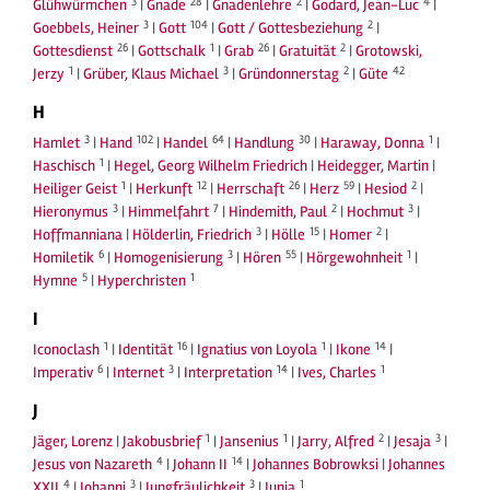
3
28
2
4
Glühwürmchen
|
Gnade
|
Gnadenlehre
|
Godard, Jean-Luc
|
3
104
2
Goebbels, Heiner
|
Gott
|
Gott / Gottesbeziehung
|
26
1
26
2
Gottesdienst
|
Gottschalk
|
Grab
|
Gratuität
|
Grotowski,
1
3
2
42
Jerzy
|
Grüber, Klaus Michael
|
Gründonnerstag
|
Güte
H
3
102
64
30
1
Hamlet
|
Hand
|
Handel
|
Handlung
|
Haraway, Donna
|
1
Haschisch
|
Hegel, Georg Wilhelm Friedrich
|
Heidegger, Martin
|
1
12
26
59
2
Heiliger Geist
|
Herkunft
|
Herrschaft
|
Herz
|
Hesiod
|
3
7
2
3
Hieronymus
|
Himmelfahrt
|
Hindemith, Paul
|
Hochmut
|
3
15
2
Hoffmanniana
|
Hölderlin, Friedrich
|
Hölle
|
Homer
|
6
3
55
1
Homiletik
|
Homogenisierung
|
Hören
|
Hörgewohnheit
|
5
1
Hymne
|
Hyperchristen
I
1
16
1
14
Iconoclash
|
Identität
|
Ignatius von Loyola
|
Ikone
|
6
3
14
1
Imperativ
|
Internet
|
Interpretation
|
Ives, Charles
J
1
1
2
3
Jäger, Lorenz
|
Jakobusbrief
|
Jansenius
|
Jarry, Alfred
|
Jesaja
|
4
14
Jesus von Nazareth
|
Johann II
|
Johannes Bobrowksi
|
Johannes
4
3
3
1
XXII
|
Johanni
|
Jungfräulichkeit
|
Junia