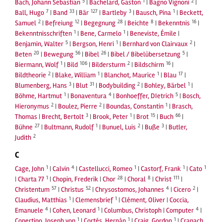
5
1
2
Bach, Johann Sebastian
|
Bachelard, Gaston
|
Bagno Vignoni
|
7
33
127
3
1
Ball, Hugo
|
Band
|
Bär
|
Bartleby
|
Bausch, Pina
|
Beckett,
2
12
28
8
16
Samuel
|
Befreiung
|
Begegnung
|
Beichte
|
Bekenntnis
|
1
1
Bekenntnisschriften
|
Bene, Carmelo
|
Beneviste, Émile
|
5
1
2
Benjamin, Walter
|
Bergson, Henri
|
Bernhard von Clairvaux
|
20
56
26
5
Beten
|
Bewegung
|
Bibel
|
Bibel / Bibelübersetzung
|
1
106
2
16
Biermann, Wolf
|
Bild
|
Bildersturm
|
Bildschirm
|
2
1
1
17
Bildtheorie
|
Blake, William
|
Blanchot, Maurice
|
Blau
|
3
31
2
1
Blumenberg, Hans
|
Blut
|
Bodybuilding
|
Bohley, Bärbel
|
1
4
5
Böhme, Hartmut
|
Bonaventura
|
Bonhoeffer, DIetrich
|
Bosch,
2
2
1
Hieronymus
|
Boulez, Pierre
|
Boundas, Constantin
|
Brasch,
3
1
15
66
Thomas
|
Brecht, Bertolt
|
Brook, Peter
|
Brot
|
Buch
|
27
1
2
3
Bühne
|
Bultmann, Rudolf
|
Bunuel, Luis
|
Buße
|
Butler,
2
Judith
C
1
4
1
1
1
Cage, John
|
Calvin
|
Castellucci, Romeo
|
Castorf, Frank
|
Cato
1
28
8
111
|
Charta 77
|
Chopin, Frederik
|
Chor
|
Choral
|
Christ
|
57
52
4
2
Christentum
|
Christus
|
Chrysostomos, Johannes
|
Cicero
|
1
1
Claudius, Matthias
|
Clemensbrief
|
Clément, Oliver
|
Coccia,
4
1
4
Emanuele
|
Cohen, Leonard
|
Columbus, Christoph
|
Computer
|
1
1
1
Copertino, Joseph von
|
Cortés, Hernàn
|
Craig, Gordon
|
Cranach,