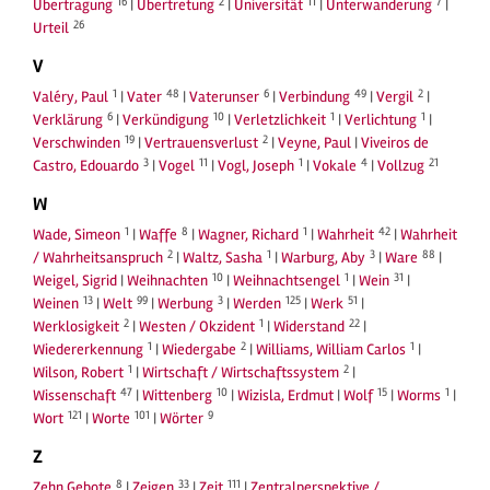
16
2
11
7
Übertragung
|
Übertretung
|
Universität
|
Unterwanderung
|
26
Urteil
V
1
48
6
49
2
Valéry, Paul
|
Vater
|
Vaterunser
|
Verbindung
|
Vergil
|
6
10
1
1
Verklärung
|
Verkündigung
|
Verletzlichkeit
|
Verlichtung
|
19
2
Verschwinden
|
Vertrauensverlust
|
Veyne, Paul
|
Viveiros de
3
11
1
4
21
Castro, Edouardo
|
Vogel
|
Vogl, Joseph
|
Vokale
|
Vollzug
W
1
8
1
42
Wade, Simeon
|
Waffe
|
Wagner, Richard
|
Wahrheit
|
Wahrheit
2
1
3
88
/ Wahrheitsanspruch
|
Waltz, Sasha
|
Warburg, Aby
|
Ware
|
10
1
31
Weigel, Sigrid
|
Weihnachten
|
Weihnachtsengel
|
Wein
|
13
99
3
125
51
Weinen
|
Welt
|
Werbung
|
Werden
|
Werk
|
2
1
22
Werklosigkeit
|
Westen / Okzident
|
Widerstand
|
1
2
1
Wiedererkennung
|
Wiedergabe
|
Williams, William Carlos
|
1
2
Wilson, Robert
|
Wirtschaft / Wirtschaftssystem
|
47
10
15
1
Wissenschaft
|
Wittenberg
|
Wizisla, Erdmut
|
Wolf
|
Worms
|
121
101
9
Wort
|
Worte
|
Wörter
Z
8
33
111
Zehn Gebote
|
Zeigen
|
Zeit
|
Zentralperspektive /