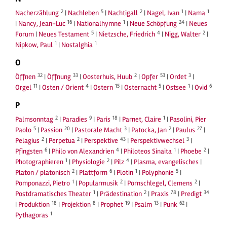
2
5
2
1
1
Nacherzählung
|
Nachleben
|
Nachtigall
|
Nagel, Ivan
|
Nama
16
1
24
|
Nancy, Jean-Luc
|
Nationalhymne
|
Neue Schöpfung
|
Neues
5
4
2
Forum
|
Neues Testament
|
Nietzsche, Friedrich
|
Nigg, Walter
|
1
1
Nipkow, Paul
|
Nostalghia
O
32
33
2
53
3
Öffnen
|
Öffnung
|
Oosterhuis, Huub
|
Opfer
|
Ordet
|
11
4
15
5
1
6
Orgel
|
Osten / Orient
|
Ostern
|
Osternacht
|
Ostsee
|
Ovid
P
2
9
18
1
Palmsonntag
|
Paradies
|
Paris
|
Parnet, Claire
|
Pasolini, Pier
5
20
3
2
27
Paolo
|
Passion
|
Pastorale Macht
|
Patocka, Jan
|
Paulus
|
2
2
43
3
Pelagius
|
Perpetua
|
Perspektive
|
Perspektivwechsel
|
6
4
1
2
Pfingsten
|
Philo von Alexandrien
|
Philoteos Sinaita
|
Phoebe
|
1
2
4
Photographieren
|
Physiologie
|
Pilz
|
Plasma, evangelisches
|
2
6
1
5
Platon / platonisch
|
Plattform
|
Plotin
|
Polyphonie
|
1
2
2
Pomponazzi, Pietro
|
Popularmusik
|
Pornschlegel, Clemens
|
1
2
78
34
Postdramatisches Theater
|
Prädestination
|
Praxis
|
Predigt
18
8
19
13
62
|
Produktion
|
Projektion
|
Prophet
|
Psalm
|
Punk
|
1
Pythagoras