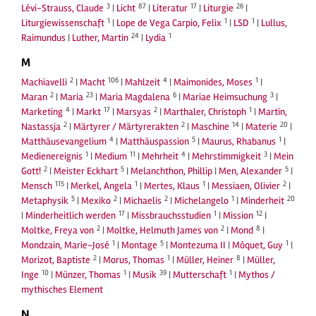
3
87
17
26
Lévi-Strauss, Claude
|
Licht
|
Literatur
|
Liturgie
|
1
1
1
Liturgiewissenschaft
|
Lope de Vega Carpio, Felix
|
LSD
|
Lullus,
24
1
Raimundus
|
Luther, Martin
|
Lydia
M
2
106
4
1
Machiavelli
|
Macht
|
Mahlzeit
|
Maimonides, Moses
|
2
23
6
3
Maran
|
Maria
|
Maria Magdalena
|
Mariae Heimsuchung
|
4
17
2
1
Marketing
|
Markt
|
Marsyas
|
Marthaler, Christoph
|
Martin,
2
2
14
20
Nastassja
|
Märtyrer / Märtyrerakten
|
Maschine
|
Materie
|
4
5
1
Matthäusevangelium
|
Matthäuspassion
|
Maurus, Rhabanus
|
1
11
4
3
Medienereignis
|
Medium
|
Mehrheit
|
Mehrstimmigkeit
|
Mein
2
5
5
Gott!
|
Meister Eckhart
|
Melanchthon, Phillip
|
Men, Alexander
|
115
1
1
2
Mensch
|
Merkel, Angela
|
Mertes, Klaus
|
Messiaen, Olivier
|
5
2
2
1
20
Metaphysik
|
Mexiko
|
Michaelis
|
Michelangelo
|
Minderheit
17
1
12
|
Minderheitlich werden
|
Missbrauchsstudien
|
Mission
|
2
2
8
Moltke, Freya von
|
Moltke, Helmuth James von
|
Mond
|
1
5
1
Mondzain, Marie-José
|
Montage
|
Montezuma II
|
Môquet, Guy
|
2
1
8
Morizot, Baptiste
|
Morus, Thomas
|
Müller, Heiner
|
Müller,
10
1
39
1
Inge
|
Münzer, Thomas
|
Musik
|
Mutterschaft
|
Mythos /
mythisches Element
N