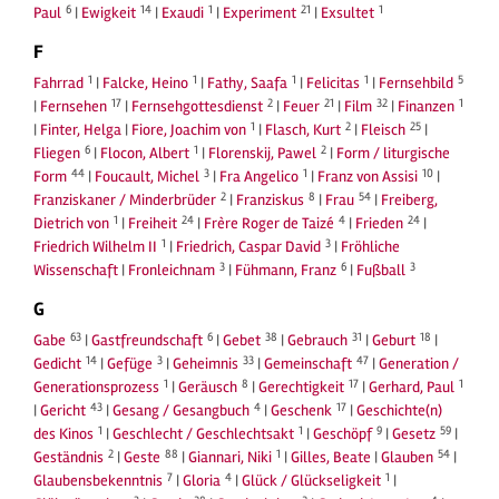
6
14
1
21
1
Paul
|
Ewigkeit
|
Exaudi
|
Experiment
|
Exsultet
F
1
1
1
1
5
Fahrrad
|
Falcke, Heino
|
Fathy, Saafa
|
Felicitas
|
Fernsehbild
17
2
21
32
1
|
Fernsehen
|
Fernsehgottesdienst
|
Feuer
|
Film
|
Finanzen
1
2
25
|
Finter, Helga
|
Fiore, Joachim von
|
Flasch, Kurt
|
Fleisch
|
6
1
2
Fliegen
|
Flocon, Albert
|
Florenskij, Pawel
|
Form / liturgische
44
3
1
10
Form
|
Foucault, Michel
|
Fra Angelico
|
Franz von Assisi
|
2
8
54
Franziskaner / Minderbrüder
|
Franziskus
|
Frau
|
Freiberg,
1
24
4
24
Dietrich von
|
Freiheit
|
Frère Roger de Taizé
|
Frieden
|
1
3
Friedrich Wilhelm II
|
Friedrich, Caspar David
|
Fröhliche
3
6
3
Wissenschaft
|
Fronleichnam
|
Fühmann, Franz
|
Fußball
G
63
6
38
31
18
Gabe
|
Gastfreundschaft
|
Gebet
|
Gebrauch
|
Geburt
|
14
3
33
47
Gedicht
|
Gefüge
|
Geheimnis
|
Gemeinschaft
|
Generation /
1
8
17
1
Generationsprozess
|
Geräusch
|
Gerechtigkeit
|
Gerhard, Paul
43
4
17
|
Gericht
|
Gesang / Gesangbuch
|
Geschenk
|
Geschichte(n)
1
1
9
59
des Kinos
|
Geschlecht / Geschlechtsakt
|
Geschöpf
|
Gesetz
|
2
88
1
54
Geständnis
|
Geste
|
Giannari, Niki
|
Gilles, Beate
|
Glauben
|
7
4
1
Glaubensbekenntnis
|
Gloria
|
Glück / Glückseligkeit
|