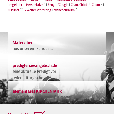
1
1
7
umgekehrte Perspektive
|
Zeuge /Zeugin
|
Zhao, Chloé
|
Zoom
|
32
7
Zukunft
|
Zweiter Weltkrieg
|
Zwischenraum
Materialien
aus unserem Fundus …
predigten.evangelisch.de
eine aktuelle Predigt vor
jedem liturgischen Tag
elementares KIRCHENJAHR
Das Kirchenjahr Monat für Monat