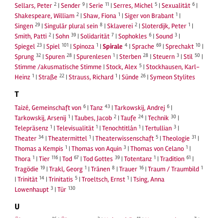
2
9
11
5
6
Sellars, Peter
|
Sender
|
Serie
|
Serres, Michel
|
Sexualität
|
2
1
1
Shakespeare, William
|
Shaw, Fiona
|
Siger von Brabant
|
29
8
2
1
Singen
|
Singulär plural sein
|
Sklaverei
|
Sloterdijk, Peter
|
2
39
7
6
3
Smith, Patti
|
Sohn
|
Solidarität
|
Sophokles
|
Sound
|
23
101
1
4
69
10
Spiegel
|
Spiel
|
Spinoza
|
Spirale
|
Sprache
|
Sprechakt
|
32
28
1
28
3
50
Sprung
|
Spuren
|
Spurenlesen
|
Sterben
|
Steuern
|
Stil
|
5
Stimme /akusmatische Stimme
|
Stock, Alex
|
Stockhausen, Karl-
1
22
1
26
Heinz
|
Straße
|
Strauss, Richard
|
Sünde
|
Symeon Stylites
T
6
43
6
Taizé, Gemeinschaft von
|
Tanz
|
Tarkowskij, Andrej
|
1
2
24
30
Tarkowskij, Arsenij
|
Taubes, Jacob
|
Taufe
|
Technik
|
1
1
1
3
Telepräsenz
|
Televisualität
|
Tenochtitlán
|
Tertullian
|
34
1
5
31
Theater
|
Theatermittel
|
Theaterwissenschaft
|
Theologie
|
1
3
1
Thomas a Kempis
|
Thomas von Aquin
|
Thomas von Celano
|
1
116
67
39
1
61
Thora
|
Tier
|
Tod
|
Tod Gottes
|
Totentanz
|
Tradition
|
19
1
8
16
1
Tragödie
|
Trakl, Georg
|
Tränen
|
Trauer
|
Traum / Traumbild
14
5
1
|
Trinität
|
Trinitatis
|
Troeltsch, Ernst
|
Tsing, Anna
3
130
Lowenhaupt
|
Tür
U