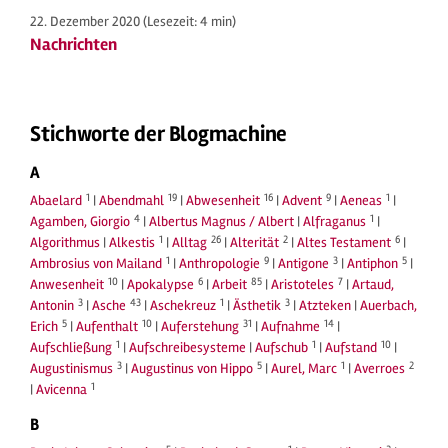
22. Dezember 2020
(Lesezeit: 4 min)
Nachrichten
Stichworte der Blogmachine
A
1
19
16
9
1
Abaelard
|
Abendmahl
|
Abwesenheit
|
Advent
|
Aeneas
|
4
1
Agamben, Giorgio
|
Albertus Magnus / Albert
|
Alfraganus
|
1
26
2
6
Algorithmus
|
Alkestis
|
Alltag
|
Alterität
|
Altes Testament
|
1
9
3
5
Ambrosius von Mailand
|
Anthropologie
|
Antigone
|
Antiphon
|
10
6
85
7
Anwesenheit
|
Apokalypse
|
Arbeit
|
Aristoteles
|
Artaud,
3
43
1
3
Antonin
|
Asche
|
Aschekreuz
|
Ästhetik
|
Atzteken
|
Auerbach,
5
10
31
14
Erich
|
Aufenthalt
|
Auferstehung
|
Aufnahme
|
1
1
10
Aufschließung
|
Aufschreibesysteme
|
Aufschub
|
Aufstand
|
3
5
1
2
Augustinismus
|
Augustinus von Hippo
|
Aurel, Marc
|
Averroes
1
|
Avicenna
B