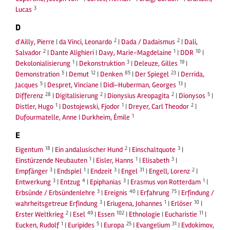
3
Lucas
D
2
2
d'Ailly, Pierre
|
da Vinci, Leonardo
|
Dada / Dadaismus
|
Dali,
2
1
10
Salvador
|
Dante Alighieri
|
Davy, Marie-Magdelaine
|
DDR
|
1
3
19
Dekolonialisierung
|
Dekonstruktion
|
Deleuze, Gilles
|
5
12
85
23
Demonstration
|
Demut
|
Denken
|
Der Spiegel
|
Derrida,
5
13
Jacques
|
Despret, Vinciane
|
Didi-Huberman, Georges
|
28
2
2
5
Differenz
|
Digitalisierung
|
Dionysius Areopagita
|
Dionysos
|
1
1
2
Distler, Hugo
|
Dostojewski, Fjodor
|
Dreyer, Carl Theodor
|
1
Dufourmatelle, Anne
|
Durkheim, Émile
E
18
2
3
Eigentum
|
Ein andalusischer Hund
|
Einschaltquote
|
1
1
3
Einstürzende Neubauten
|
Eisler, Hanns
|
Elisabeth
|
3
1
3
31
2
Empfänger
|
Endspiel
|
Endzeit
|
Engel
|
Engell, Lorenz
|
3
4
3
1
Entwerkung
|
Entzug
|
Epiphanias
|
Erasmus von Rotterdam
|
3
40
75
Erbsünde / Erbsündenlehre
|
Ereignis
|
Erfahrung
|
Erfindung /
3
1
10
wahrheitsgetreue Erfindung
|
Eriugena, Johannes
|
Erlöser
|
2
49
102
11
Erster Weltkrieg
|
Esel
|
Essen
|
Ethnologie
|
Eucharistie
|
1
5
25
31
Eucken, Rudolf
|
Euripides
|
Europa
|
Evangelium
|
Evdokimov,