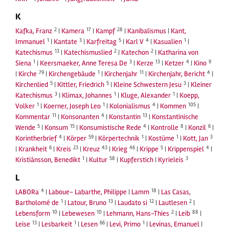
K
2
17
28
Kafka, Franz
|
Kamera
|
Kampf
|
Kanibalismus
|
Kant,
1
3
5
4
1
Immanuel
|
Kantate
|
Karfreitag
|
Karl V
|
Kasualien
|
13
2
2
Katechismus
|
Katechismuslied
|
Katechon
|
Katharina von
1
3
13
4
9
Siena
|
Keersmaeker, Anne Teresa De
|
Kerze
|
Ketzer
|
Kino
79
1
11
4
|
Kirche
|
Kirchengebäude
|
Kirchenjahr
|
Kirchenjahr, Bericht
|
5
5
3
Kirchenlied
|
Kittler, Friedrich
|
Kleine Schwestern Jesu
|
Kleiner
3
1
1
Katechismus
|
Klimax, Johannes
|
Kluge, Alexander
|
Koepp,
1
1
4
105
Volker
|
Koerner, Joseph Leo
|
Kolonialismus
|
Kommen
|
11
4
13
Kommentar
|
Konsonanten
|
Konstantin
|
Konstantinische
5
15
4
8
6
Wende
|
Konsum
|
Konsumistische Rede
|
Kontrolle
|
Konzil
|
4
59
1
1
3
Korintherbrief
|
Körper
|
Körpertechnik
|
Kostüme
|
Kott, Jan
6
23
43
46
5
4
|
Krankheit
|
Kreis
|
Kreuz
|
Krieg
|
Krippe
|
Krippenspiel
|
1
58
3
Kristiánsson, Benedikt
|
Kultur
|
Kupferstich
|
Kyrieleis
L
4
18
LABORa
|
Laboue- Labarthe, Philippe
|
Lamm
|
Las Casas,
1
13
12
2
Bartholomé de
|
Latour, Bruno
|
Laudato si
|
Lautlesen
|
10
10
2
88
Lebensform
|
Lebewesen
|
Lehmann, Hans-Thies
|
Leib
|
13
1
66
1
Leise
|
Lesbarkeit
|
Lesen
|
Levi, Primo
|
Levinas, Emanuel
|