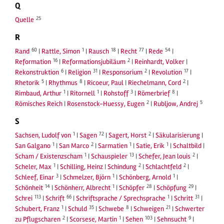
Q
25
Quelle
R
60
1
18
77
54
Rand
|
Rattle, Simon
|
Rausch
|
Recht
|
Rede
|
16
2
Reformation
|
Reformationsjubiläum
|
Reinhardt, Volker
|
6
31
2
17
Rekonstruktion
|
Religion
|
Responsorium
|
Revolution
|
5
8
2
Rhetorik
|
Rhythmus
|
Ricoeur, Paul
|
Riechelmann, Cord
|
1
1
3
8
Rimbaud, Arthur
|
Ritornell
|
Rohstoff
|
Römerbrief
|
2
5
Römisches Reich
|
Rosenstock-Huessy, Eugen
|
Rubljow, Andrej
S
1
72
2
Sachsen, Ludolf von
|
Sagen
|
Sagert, Horst
|
Säkularisierung
|
1
2
1
1
San Galgano
|
San Marco
|
Sarmatien
|
Satie, Erik
|
Schaltbild
|
1
13
2
Scham / Existenzscham
|
Schauspieler
|
Schefer, Jean louis
|
1
2
2
Scheler, Max
|
Schilling, Heinz
|
Schindung
|
Schlachtfeld
|
3
1
1
Schleef, Einar
|
Schmelzer, Björn
|
Schönberg, Arnold
|
14
1
28
29
Schönheit
|
Schönherr, Albrecht
|
Schöpfer
|
Schöpfung
|
113
66
1
31
Schrei
|
Schrift
|
Schriftsprache / Sprechsprache
|
Schritt
|
1
35
8
21
Schubert, Franz
|
Schuld
|
Schwebe
|
Schweigen
|
Schwerter
2
1
103
9
zu Pflugscharen
|
Scorsese, Martin
|
Sehen
|
Sehnsucht
|