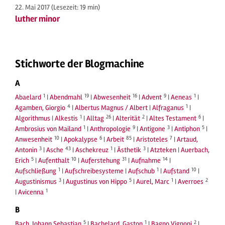
22. Mai 2017
(Lesezeit: 19 min)
luther minor
Stichworte der Blogmachine
A
1
19
16
9
1
Abaelard
|
Abendmahl
|
Abwesenheit
|
Advent
|
Aeneas
|
4
1
Agamben, Giorgio
|
Albertus Magnus / Albert
|
Alfraganus
|
1
26
2
6
Algorithmus
|
Alkestis
|
Alltag
|
Alterität
|
Altes Testament
|
1
9
3
5
Ambrosius von Mailand
|
Anthropologie
|
Antigone
|
Antiphon
|
10
6
85
7
Anwesenheit
|
Apokalypse
|
Arbeit
|
Aristoteles
|
Artaud,
3
43
1
3
Antonin
|
Asche
|
Aschekreuz
|
Ästhetik
|
Atzteken
|
Auerbach,
5
10
31
14
Erich
|
Aufenthalt
|
Auferstehung
|
Aufnahme
|
1
1
10
Aufschließung
|
Aufschreibesysteme
|
Aufschub
|
Aufstand
|
3
5
1
2
Augustinismus
|
Augustinus von Hippo
|
Aurel, Marc
|
Averroes
1
|
Avicenna
B
5
1
2
Bach, Johann Sebastian
|
Bachelard, Gaston
|
Bagno Vignoni
|