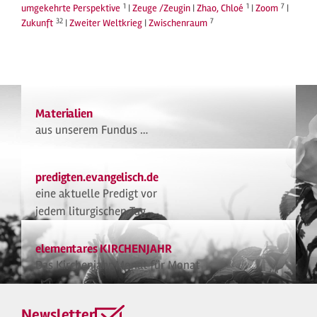
1
1
7
umgekehrte Perspektive
|
Zeuge /Zeugin
|
Zhao, Chloé
|
Zoom
|
32
7
Zukunft
|
Zweiter Weltkrieg
|
Zwischenraum
Materialien
aus unserem Fundus …
predigten.evangelisch.de
eine aktuelle Predigt vor
jedem liturgischen Tag
elementares KIRCHENJAHR
Das Kirchenjahr Monat für Monat
Newsletter