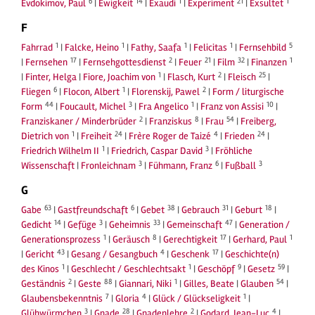
6
14
1
21
1
Evdokimov, Paul
|
Ewigkeit
|
Exaudi
|
Experiment
|
Exsultet
F
1
1
1
1
5
Fahrrad
|
Falcke, Heino
|
Fathy, Saafa
|
Felicitas
|
Fernsehbild
17
2
21
32
1
|
Fernsehen
|
Fernsehgottesdienst
|
Feuer
|
Film
|
Finanzen
1
2
25
|
Finter, Helga
|
Fiore, Joachim von
|
Flasch, Kurt
|
Fleisch
|
6
1
2
Fliegen
|
Flocon, Albert
|
Florenskij, Pawel
|
Form / liturgische
44
3
1
10
Form
|
Foucault, Michel
|
Fra Angelico
|
Franz von Assisi
|
2
8
54
Franziskaner / Minderbrüder
|
Franziskus
|
Frau
|
Freiberg,
1
24
4
24
Dietrich von
|
Freiheit
|
Frère Roger de Taizé
|
Frieden
|
1
3
Friedrich Wilhelm II
|
Friedrich, Caspar David
|
Fröhliche
3
6
3
Wissenschaft
|
Fronleichnam
|
Fühmann, Franz
|
Fußball
G
63
6
38
31
18
Gabe
|
Gastfreundschaft
|
Gebet
|
Gebrauch
|
Geburt
|
14
3
33
47
Gedicht
|
Gefüge
|
Geheimnis
|
Gemeinschaft
|
Generation /
1
8
17
1
Generationsprozess
|
Geräusch
|
Gerechtigkeit
|
Gerhard, Paul
43
4
17
|
Gericht
|
Gesang / Gesangbuch
|
Geschenk
|
Geschichte(n)
1
1
9
59
des Kinos
|
Geschlecht / Geschlechtsakt
|
Geschöpf
|
Gesetz
|
2
88
1
54
Geständnis
|
Geste
|
Giannari, Niki
|
Gilles, Beate
|
Glauben
|
7
4
1
Glaubensbekenntnis
|
Gloria
|
Glück / Glückseligkeit
|
3
28
2
4
Glühwürmchen
|
Gnade
|
Gnadenlehre
|
Godard, Jean-Luc
|