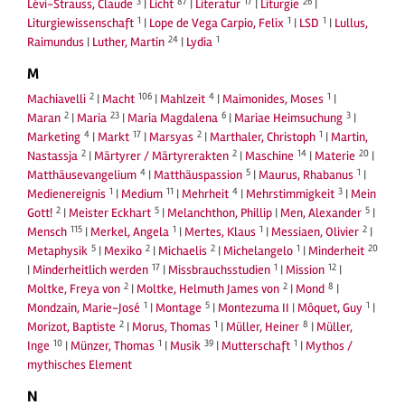
3
87
17
26
Lévi-Strauss, Claude
|
Licht
|
Literatur
|
Liturgie
|
1
1
1
Liturgiewissenschaft
|
Lope de Vega Carpio, Felix
|
LSD
|
Lullus,
24
1
Raimundus
|
Luther, Martin
|
Lydia
M
2
106
4
1
Machiavelli
|
Macht
|
Mahlzeit
|
Maimonides, Moses
|
2
23
6
3
Maran
|
Maria
|
Maria Magdalena
|
Mariae Heimsuchung
|
4
17
2
1
Marketing
|
Markt
|
Marsyas
|
Marthaler, Christoph
|
Martin,
2
2
14
20
Nastassja
|
Märtyrer / Märtyrerakten
|
Maschine
|
Materie
|
4
5
1
Matthäusevangelium
|
Matthäuspassion
|
Maurus, Rhabanus
|
1
11
4
3
Medienereignis
|
Medium
|
Mehrheit
|
Mehrstimmigkeit
|
Mein
2
5
5
Gott!
|
Meister Eckhart
|
Melanchthon, Phillip
|
Men, Alexander
|
115
1
1
2
Mensch
|
Merkel, Angela
|
Mertes, Klaus
|
Messiaen, Olivier
|
5
2
2
1
20
Metaphysik
|
Mexiko
|
Michaelis
|
Michelangelo
|
Minderheit
17
1
12
|
Minderheitlich werden
|
Missbrauchsstudien
|
Mission
|
2
2
8
Moltke, Freya von
|
Moltke, Helmuth James von
|
Mond
|
1
5
1
Mondzain, Marie-José
|
Montage
|
Montezuma II
|
Môquet, Guy
|
2
1
8
Morizot, Baptiste
|
Morus, Thomas
|
Müller, Heiner
|
Müller,
10
1
39
1
Inge
|
Münzer, Thomas
|
Musik
|
Mutterschaft
|
Mythos /
mythisches Element
N