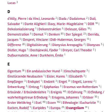
3
Lucas
D
2
2
d'Ailly, Pierre
|
da Vinci, Leonardo
|
Dada / Dadaismus
|
Dali,
2
1
10
Salvador
|
Dante Alighieri
|
Davy, Marie-Magdelaine
|
DDR
|
1
3
19
Dekolonialisierung
|
Dekonstruktion
|
Deleuze, Gilles
|
5
12
85
23
Demonstration
|
Demut
|
Denken
|
Der Spiegel
|
Derrida,
5
13
Jacques
|
Despret, Vinciane
|
Didi-Huberman, Georges
|
28
2
2
5
Differenz
|
Digitalisierung
|
Dionysius Areopagita
|
Dionysos
|
1
1
2
Distler, Hugo
|
Dostojewski, Fjodor
|
Dreyer, Carl Theodor
|
1
Dufourmatelle, Anne
|
Durkheim, Émile
E
18
2
3
Eigentum
|
Ein andalusischer Hund
|
Einschaltquote
|
1
1
3
Einstürzende Neubauten
|
Eisler, Hanns
|
Elisabeth
|
3
1
3
31
2
Empfänger
|
Endspiel
|
Endzeit
|
Engel
|
Engell, Lorenz
|
3
4
3
1
Entwerkung
|
Entzug
|
Epiphanias
|
Erasmus von Rotterdam
|
3
40
75
Erbsünde / Erbsündenlehre
|
Ereignis
|
Erfahrung
|
Erfindung /
3
1
10
wahrheitsgetreue Erfindung
|
Eriugena, Johannes
|
Erlöser
|
2
49
102
11
Erster Weltkrieg
|
Esel
|
Essen
|
Ethnologie
|
Eucharistie
|
1
5
25
31
Eucken, Rudolf
|
Euripides
|
Europa
|
Evangelium
|