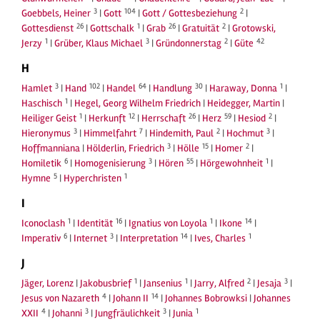
3
104
2
Goebbels, Heiner
|
Gott
|
Gott / Gottesbeziehung
|
26
1
26
2
Gottesdienst
|
Gottschalk
|
Grab
|
Gratuität
|
Grotowski,
1
3
2
42
Jerzy
|
Grüber, Klaus Michael
|
Gründonnerstag
|
Güte
H
3
102
64
30
1
Hamlet
|
Hand
|
Handel
|
Handlung
|
Haraway, Donna
|
1
Haschisch
|
Hegel, Georg Wilhelm Friedrich
|
Heidegger, Martin
|
1
12
26
59
2
Heiliger Geist
|
Herkunft
|
Herrschaft
|
Herz
|
Hesiod
|
3
7
2
3
Hieronymus
|
Himmelfahrt
|
Hindemith, Paul
|
Hochmut
|
3
15
2
Hoffmanniana
|
Hölderlin, Friedrich
|
Hölle
|
Homer
|
6
3
55
1
Homiletik
|
Homogenisierung
|
Hören
|
Hörgewohnheit
|
5
1
Hymne
|
Hyperchristen
I
1
16
1
14
Iconoclash
|
Identität
|
Ignatius von Loyola
|
Ikone
|
6
3
14
1
Imperativ
|
Internet
|
Interpretation
|
Ives, Charles
J
1
1
2
3
Jäger, Lorenz
|
Jakobusbrief
|
Jansenius
|
Jarry, Alfred
|
Jesaja
|
4
14
Jesus von Nazareth
|
Johann II
|
Johannes Bobrowksi
|
Johannes
4
3
3
1
XXII
|
Johanni
|
Jungfräulichkeit
|
Junia