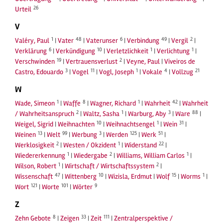
26
Urteil
V
1
48
6
49
2
Valéry, Paul
|
Vater
|
Vaterunser
|
Verbindung
|
Vergil
|
6
10
1
1
Verklärung
|
Verkündigung
|
Verletzlichkeit
|
Verlichtung
|
19
2
Verschwinden
|
Vertrauensverlust
|
Veyne, Paul
|
Viveiros de
3
11
1
4
21
Castro, Edouardo
|
Vogel
|
Vogl, Joseph
|
Vokale
|
Vollzug
W
1
8
1
42
Wade, Simeon
|
Waffe
|
Wagner, Richard
|
Wahrheit
|
Wahrheit
2
1
3
88
/ Wahrheitsanspruch
|
Waltz, Sasha
|
Warburg, Aby
|
Ware
|
10
1
31
Weigel, Sigrid
|
Weihnachten
|
Weihnachtsengel
|
Wein
|
13
99
3
125
51
Weinen
|
Welt
|
Werbung
|
Werden
|
Werk
|
2
1
22
Werklosigkeit
|
Westen / Okzident
|
Widerstand
|
1
2
1
Wiedererkennung
|
Wiedergabe
|
Williams, William Carlos
|
1
2
Wilson, Robert
|
Wirtschaft / Wirtschaftssystem
|
47
10
15
1
Wissenschaft
|
Wittenberg
|
Wizisla, Erdmut
|
Wolf
|
Worms
|
121
101
9
Wort
|
Worte
|
Wörter
Z
8
33
111
Zehn Gebote
|
Zeigen
|
Zeit
|
Zentralperspektive /