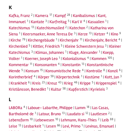
K
2
17
28
Kafka, Franz
|
Kamera
|
Kampf
|
Kanibalismus
|
Kant,
1
3
5
4
1
Immanuel
|
Kantate
|
Karfreitag
|
Karl V
|
Kasualien
|
13
2
2
Katechismus
|
Katechismuslied
|
Katechon
|
Katharina von
1
3
13
4
9
Siena
|
Keersmaeker, Anne Teresa De
|
Kerze
|
Ketzer
|
Kino
79
1
11
4
|
Kirche
|
Kirchengebäude
|
Kirchenjahr
|
Kirchenjahr, Bericht
|
5
5
3
Kirchenlied
|
Kittler, Friedrich
|
Kleine Schwestern Jesu
|
Kleiner
3
1
1
Katechismus
|
Klimax, Johannes
|
Kluge, Alexander
|
Koepp,
1
1
4
105
Volker
|
Koerner, Joseph Leo
|
Kolonialismus
|
Kommen
|
11
4
13
Kommentar
|
Konsonanten
|
Konstantin
|
Konstantinische
5
15
4
8
6
Wende
|
Konsum
|
Konsumistische Rede
|
Kontrolle
|
Konzil
|
4
59
1
1
3
Korintherbrief
|
Körper
|
Körpertechnik
|
Kostüme
|
Kott, Jan
6
23
43
46
5
4
|
Krankheit
|
Kreis
|
Kreuz
|
Krieg
|
Krippe
|
Krippenspiel
|
1
58
3
Kristiánsson, Benedikt
|
Kultur
|
Kupferstich
|
Kyrieleis
L
4
18
LABORa
|
Laboue- Labarthe, Philippe
|
Lamm
|
Las Casas,
1
13
12
2
Bartholomé de
|
Latour, Bruno
|
Laudato si
|
Lautlesen
|
10
10
2
88
Lebensform
|
Lebewesen
|
Lehmann, Hans-Thies
|
Leib
|
13
1
66
1
Leise
|
Lesbarkeit
|
Lesen
|
Levi, Primo
|
Levinas, Emanuel
|