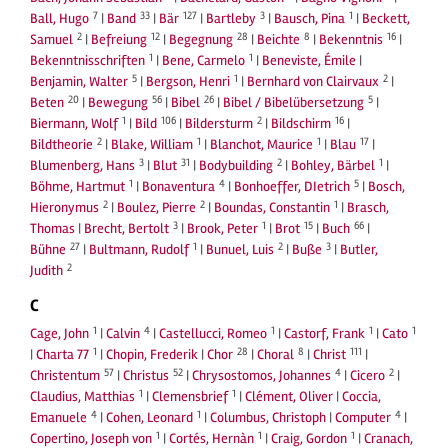
7
33
127
3
1
Ball, Hugo
|
Band
|
Bär
|
Bartleby
|
Bausch, Pina
|
Beckett,
2
12
28
8
16
Samuel
|
Befreiung
|
Begegnung
|
Beichte
|
Bekenntnis
|
1
1
Bekenntnisschriften
|
Bene, Carmelo
|
Beneviste, Émile
|
5
1
2
Benjamin, Walter
|
Bergson, Henri
|
Bernhard von Clairvaux
|
20
56
26
5
Beten
|
Bewegung
|
Bibel
|
Bibel / Bibelübersetzung
|
1
106
2
16
Biermann, Wolf
|
Bild
|
Bildersturm
|
Bildschirm
|
2
1
1
17
Bildtheorie
|
Blake, William
|
Blanchot, Maurice
|
Blau
|
3
31
2
1
Blumenberg, Hans
|
Blut
|
Bodybuilding
|
Bohley, Bärbel
|
1
4
5
Böhme, Hartmut
|
Bonaventura
|
Bonhoeffer, DIetrich
|
Bosch,
2
2
1
Hieronymus
|
Boulez, Pierre
|
Boundas, Constantin
|
Brasch,
3
1
15
66
Thomas
|
Brecht, Bertolt
|
Brook, Peter
|
Brot
|
Buch
|
27
1
2
3
Bühne
|
Bultmann, Rudolf
|
Bunuel, Luis
|
Buße
|
Butler,
2
Judith
C
1
4
1
1
1
Cage, John
|
Calvin
|
Castellucci, Romeo
|
Castorf, Frank
|
Cato
1
28
8
111
|
Charta 77
|
Chopin, Frederik
|
Chor
|
Choral
|
Christ
|
57
52
4
2
Christentum
|
Christus
|
Chrysostomos, Johannes
|
Cicero
|
1
1
Claudius, Matthias
|
Clemensbrief
|
Clément, Oliver
|
Coccia,
4
1
4
Emanuele
|
Cohen, Leonard
|
Columbus, Christoph
|
Computer
|
1
1
1
Copertino, Joseph von
|
Cortés, Hernàn
|
Craig, Gordon
|
Cranach,