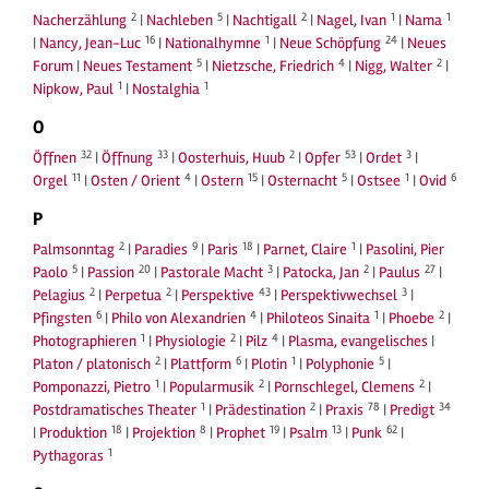
2
5
2
1
1
Nacherzählung
|
Nachleben
|
Nachtigall
|
Nagel, Ivan
|
Nama
16
1
24
|
Nancy, Jean-Luc
|
Nationalhymne
|
Neue Schöpfung
|
Neues
5
4
2
Forum
|
Neues Testament
|
Nietzsche, Friedrich
|
Nigg, Walter
|
1
1
Nipkow, Paul
|
Nostalghia
O
32
33
2
53
3
Öffnen
|
Öffnung
|
Oosterhuis, Huub
|
Opfer
|
Ordet
|
11
4
15
5
1
6
Orgel
|
Osten / Orient
|
Ostern
|
Osternacht
|
Ostsee
|
Ovid
P
2
9
18
1
Palmsonntag
|
Paradies
|
Paris
|
Parnet, Claire
|
Pasolini, Pier
5
20
3
2
27
Paolo
|
Passion
|
Pastorale Macht
|
Patocka, Jan
|
Paulus
|
2
2
43
3
Pelagius
|
Perpetua
|
Perspektive
|
Perspektivwechsel
|
6
4
1
2
Pfingsten
|
Philo von Alexandrien
|
Philoteos Sinaita
|
Phoebe
|
1
2
4
Photographieren
|
Physiologie
|
Pilz
|
Plasma, evangelisches
|
2
6
1
5
Platon / platonisch
|
Plattform
|
Plotin
|
Polyphonie
|
1
2
2
Pomponazzi, Pietro
|
Popularmusik
|
Pornschlegel, Clemens
|
1
2
78
34
Postdramatisches Theater
|
Prädestination
|
Praxis
|
Predigt
18
8
19
13
62
|
Produktion
|
Projektion
|
Prophet
|
Psalm
|
Punk
|
1
Pythagoras