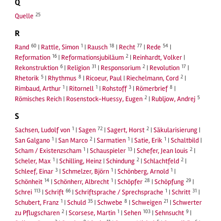
Q
25
Quelle
R
60
1
18
77
54
Rand
|
Rattle, Simon
|
Rausch
|
Recht
|
Rede
|
16
2
Reformation
|
Reformationsjubiläum
|
Reinhardt, Volker
|
6
31
2
17
Rekonstruktion
|
Religion
|
Responsorium
|
Revolution
|
5
8
2
Rhetorik
|
Rhythmus
|
Ricoeur, Paul
|
Riechelmann, Cord
|
1
1
3
8
Rimbaud, Arthur
|
Ritornell
|
Rohstoff
|
Römerbrief
|
2
5
Römisches Reich
|
Rosenstock-Huessy, Eugen
|
Rubljow, Andrej
S
1
72
2
Sachsen, Ludolf von
|
Sagen
|
Sagert, Horst
|
Säkularisierung
|
1
2
1
1
San Galgano
|
San Marco
|
Sarmatien
|
Satie, Erik
|
Schaltbild
|
1
13
2
Scham / Existenzscham
|
Schauspieler
|
Schefer, Jean louis
|
1
2
2
Scheler, Max
|
Schilling, Heinz
|
Schindung
|
Schlachtfeld
|
3
1
1
Schleef, Einar
|
Schmelzer, Björn
|
Schönberg, Arnold
|
14
1
28
29
Schönheit
|
Schönherr, Albrecht
|
Schöpfer
|
Schöpfung
|
113
66
1
31
Schrei
|
Schrift
|
Schriftsprache / Sprechsprache
|
Schritt
|
1
35
8
21
Schubert, Franz
|
Schuld
|
Schwebe
|
Schweigen
|
Schwerter
2
1
103
9
zu Pflugscharen
|
Scorsese, Martin
|
Sehen
|
Sehnsucht
|