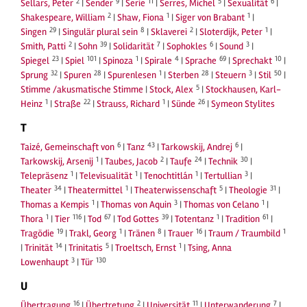
2
9
11
5
6
Sellars, Peter
|
Sender
|
Serie
|
Serres, Michel
|
Sexualität
|
2
1
1
Shakespeare, William
|
Shaw, Fiona
|
Siger von Brabant
|
29
8
2
1
Singen
|
Singulär plural sein
|
Sklaverei
|
Sloterdijk, Peter
|
2
39
7
6
3
Smith, Patti
|
Sohn
|
Solidarität
|
Sophokles
|
Sound
|
23
101
1
4
69
10
Spiegel
|
Spiel
|
Spinoza
|
Spirale
|
Sprache
|
Sprechakt
|
32
28
1
28
3
50
Sprung
|
Spuren
|
Spurenlesen
|
Sterben
|
Steuern
|
Stil
|
5
Stimme /akusmatische Stimme
|
Stock, Alex
|
Stockhausen, Karl-
1
22
1
26
Heinz
|
Straße
|
Strauss, Richard
|
Sünde
|
Symeon Stylites
T
6
43
6
Taizé, Gemeinschaft von
|
Tanz
|
Tarkowskij, Andrej
|
1
2
24
30
Tarkowskij, Arsenij
|
Taubes, Jacob
|
Taufe
|
Technik
|
1
1
1
3
Telepräsenz
|
Televisualität
|
Tenochtitlán
|
Tertullian
|
34
1
5
31
Theater
|
Theatermittel
|
Theaterwissenschaft
|
Theologie
|
1
3
1
Thomas a Kempis
|
Thomas von Aquin
|
Thomas von Celano
|
1
116
67
39
1
61
Thora
|
Tier
|
Tod
|
Tod Gottes
|
Totentanz
|
Tradition
|
19
1
8
16
1
Tragödie
|
Trakl, Georg
|
Tränen
|
Trauer
|
Traum / Traumbild
14
5
1
|
Trinität
|
Trinitatis
|
Troeltsch, Ernst
|
Tsing, Anna
3
130
Lowenhaupt
|
Tür
U
16
2
11
7
Übertragung
|
Übertretung
|
Universität
|
Unterwanderung
|