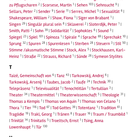
2
1
103
9
zu Pflugscharen
|
Scorsese, Martin
|
Sehen
|
Sehnsucht
|
2
9
11
5
6
Sellars, Peter
|
Sender
|
Serie
|
Serres, Michel
|
Sexualität
|
2
1
1
Shakespeare, William
|
Shaw, Fiona
|
Siger von Brabant
|
29
8
2
1
Singen
|
Singulär plural sein
|
Sklaverei
|
Sloterdijk, Peter
|
2
39
7
6
3
Smith, Patti
|
Sohn
|
Solidarität
|
Sophokles
|
Sound
|
23
101
1
4
69
10
Spiegel
|
Spiel
|
Spinoza
|
Spirale
|
Sprache
|
Sprechakt
|
32
28
1
28
3
50
Sprung
|
Spuren
|
Spurenlesen
|
Sterben
|
Steuern
|
Stil
|
5
Stimme /akusmatische Stimme
|
Stock, Alex
|
Stockhausen, Karl-
1
22
1
26
Heinz
|
Straße
|
Strauss, Richard
|
Sünde
|
Symeon Stylites
T
6
43
6
Taizé, Gemeinschaft von
|
Tanz
|
Tarkowskij, Andrej
|
1
2
24
30
Tarkowskij, Arsenij
|
Taubes, Jacob
|
Taufe
|
Technik
|
1
1
1
3
Telepräsenz
|
Televisualität
|
Tenochtitlán
|
Tertullian
|
34
1
5
31
Theater
|
Theatermittel
|
Theaterwissenschaft
|
Theologie
|
1
3
1
Thomas a Kempis
|
Thomas von Aquin
|
Thomas von Celano
|
1
116
67
39
1
61
Thora
|
Tier
|
Tod
|
Tod Gottes
|
Totentanz
|
Tradition
|
19
1
8
16
1
Tragödie
|
Trakl, Georg
|
Tränen
|
Trauer
|
Traum / Traumbild
14
5
1
|
Trinität
|
Trinitatis
|
Troeltsch, Ernst
|
Tsing, Anna
3
130
Lowenhaupt
|
Tür