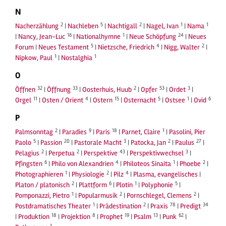
N
2
5
2
1
1
Nacherzählung
|
Nachleben
|
Nachtigall
|
Nagel, Ivan
|
Nama
16
1
24
|
Nancy, Jean-Luc
|
Nationalhymne
|
Neue Schöpfung
|
Neues
5
4
2
Forum
|
Neues Testament
|
Nietzsche, Friedrich
|
Nigg, Walter
|
1
1
Nipkow, Paul
|
Nostalghia
O
32
33
2
53
3
Öffnen
|
Öffnung
|
Oosterhuis, Huub
|
Opfer
|
Ordet
|
11
4
15
5
1
6
Orgel
|
Osten / Orient
|
Ostern
|
Osternacht
|
Ostsee
|
Ovid
P
2
9
18
1
Palmsonntag
|
Paradies
|
Paris
|
Parnet, Claire
|
Pasolini, Pier
5
20
3
2
27
Paolo
|
Passion
|
Pastorale Macht
|
Patocka, Jan
|
Paulus
|
2
2
43
3
Pelagius
|
Perpetua
|
Perspektive
|
Perspektivwechsel
|
6
4
1
2
Pfingsten
|
Philo von Alexandrien
|
Philoteos Sinaita
|
Phoebe
|
1
2
4
Photographieren
|
Physiologie
|
Pilz
|
Plasma, evangelisches
|
2
6
1
5
Platon / platonisch
|
Plattform
|
Plotin
|
Polyphonie
|
1
2
2
Pomponazzi, Pietro
|
Popularmusik
|
Pornschlegel, Clemens
|
1
2
78
34
Postdramatisches Theater
|
Prädestination
|
Praxis
|
Predigt
18
8
19
13
62
|
Produktion
|
Projektion
|
Prophet
|
Psalm
|
Punk
|
1