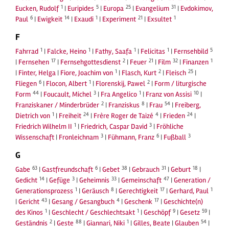
1
5
25
31
Eucken, Rudolf
|
Euripides
|
Europa
|
Evangelium
|
Evdokimov,
6
14
1
21
1
Paul
|
Ewigkeit
|
Exaudi
|
Experiment
|
Exsultet
F
1
1
1
1
5
Fahrrad
|
Falcke, Heino
|
Fathy, Saafa
|
Felicitas
|
Fernsehbild
17
2
21
32
1
|
Fernsehen
|
Fernsehgottesdienst
|
Feuer
|
Film
|
Finanzen
1
2
25
|
Finter, Helga
|
Fiore, Joachim von
|
Flasch, Kurt
|
Fleisch
|
6
1
2
Fliegen
|
Flocon, Albert
|
Florenskij, Pawel
|
Form / liturgische
44
3
1
10
Form
|
Foucault, Michel
|
Fra Angelico
|
Franz von Assisi
|
2
8
54
Franziskaner / Minderbrüder
|
Franziskus
|
Frau
|
Freiberg,
1
24
4
24
Dietrich von
|
Freiheit
|
Frère Roger de Taizé
|
Frieden
|
1
3
Friedrich Wilhelm II
|
Friedrich, Caspar David
|
Fröhliche
3
6
3
Wissenschaft
|
Fronleichnam
|
Fühmann, Franz
|
Fußball
G
63
6
38
31
18
Gabe
|
Gastfreundschaft
|
Gebet
|
Gebrauch
|
Geburt
|
14
3
33
47
Gedicht
|
Gefüge
|
Geheimnis
|
Gemeinschaft
|
Generation /
1
8
17
1
Generationsprozess
|
Geräusch
|
Gerechtigkeit
|
Gerhard, Paul
43
4
17
|
Gericht
|
Gesang / Gesangbuch
|
Geschenk
|
Geschichte(n)
1
1
9
59
des Kinos
|
Geschlecht / Geschlechtsakt
|
Geschöpf
|
Gesetz
|
2
88
1
54
Geständnis
|
Geste
|
Giannari, Niki
|
Gilles, Beate
|
Glauben
|