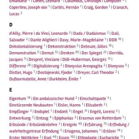
Emanuele
|
Cohen, Leonard
|
Columbus, Christoph
|
Computer
|
1
1
1
Copertino, Joseph von
|
Cortés, Hernàn
|
Craig, Gordon
|
Cranach,
3
Lucas
D
2
2
d'Ailly, Pierre
|
da Vinci, Leonardo
|
Dada / Dadaismus
|
Dali,
2
1
10
Salvador
|
Dante Alighieri
|
Davy, Marie-Magdelaine
|
DDR
|
1
3
19
Dekolonialisierung
|
Dekonstruktion
|
Deleuze, Gilles
|
5
12
85
23
Demonstration
|
Demut
|
Denken
|
Der Spiegel
|
Derrida,
5
13
Jacques
|
Despret, Vinciane
|
Didi-Huberman, Georges
|
28
2
2
5
Differenz
|
Digitalisierung
|
Dionysius Areopagita
|
Dionysos
|
1
1
2
Distler, Hugo
|
Dostojewski, Fjodor
|
Dreyer, Carl Theodor
|
1
Dufourmatelle, Anne
|
Durkheim, Émile
E
18
2
3
Eigentum
|
Ein andalusischer Hund
|
Einschaltquote
|
1
1
3
Einstürzende Neubauten
|
Eisler, Hanns
|
Elisabeth
|
3
1
3
31
2
Empfänger
|
Endspiel
|
Endzeit
|
Engel
|
Engell, Lorenz
|
3
4
3
1
Entwerkung
|
Entzug
|
Epiphanias
|
Erasmus von Rotterdam
|
3
40
75
Erbsünde / Erbsündenlehre
|
Ereignis
|
Erfahrung
|
Erfindung /
3
1
10
wahrheitsgetreue Erfindung
|
Eriugena, Johannes
|
Erlöser
|
2
49
102
11
Erster Weltkrieg
|
Esel
|
Essen
|
Ethnologie
|
Eucharistie
|