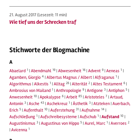
21. August 2017
(Lesezeit: 11 min)
Wie tief uns der Schrecken traf
Stichworte der Blogmachine
A
1
19
16
9
1
Abaelard
|
Abendmahl
|
Abwesenheit
|
Advent
|
Aeneas
|
4
1
Agamben, Giorgio
|
Albertus Magnus / Albert
|
Alfraganus
|
1
26
2
6
Algorithmus
|
Alkestis
|
Alltag
|
Alterität
|
Altes Testament
|
1
9
3
5
Ambrosius von Mailand
|
Anthropologie
|
Antigone
|
Antiphon
|
10
6
85
7
Anwesenheit
|
Apokalypse
|
Arbeit
|
Aristoteles
|
Artaud,
3
43
1
3
Antonin
|
Asche
|
Aschekreuz
|
Ästhetik
|
Atzteken
|
Auerbach,
5
10
31
14
Erich
|
Aufenthalt
|
Auferstehung
|
Aufnahme
|
1
1
10
Aufschließung
|
Aufschreibesysteme
|
Aufschub
|
Aufstand
|
3
5
1
2
Augustinismus
|
Augustinus von Hippo
|
Aurel, Marc
|
Averroes
1
|
Avicenna