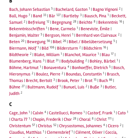
B
5
1
2
Bach, Johann Sebastian
|
Bachelard, Gaston
|
Bagno Vignoni
|
7
33
127
3
1
Ball, Hugo
|
Band
|
Bär
|
Bartleby
|
Bausch, Pina
|
Beckett,
2
12
28
8
16
Samuel
|
Befreiung
|
Begegnung
|
Beichte
|
Bekenntnis
|
1
1
Bekenntnisschriften
|
Bene, Carmelo
|
Beneviste, Émile
|
5
1
2
Benjamin, Walter
|
Bergson, Henri
|
Bernhard von Clairvaux
|
20
56
26
5
Beten
|
Bewegung
|
Bibel
|
Bibel / Bibelübersetzung
|
1
106
2
16
Biermann, Wolf
|
Bild
|
Bildersturm
|
Bildschirm
|
2
1
1
17
Bildtheorie
|
Blake, William
|
Blanchot, Maurice
|
Blau
|
3
31
2
1
Blumenberg, Hans
|
Blut
|
Bodybuilding
|
Bohley, Bärbel
|
1
4
5
Böhme, Hartmut
|
Bonaventura
|
Bonhoeffer, DIetrich
|
Bosch,
2
2
1
Hieronymus
|
Boulez, Pierre
|
Boundas, Constantin
|
Brasch,
3
1
15
66
Thomas
|
Brecht, Bertolt
|
Brook, Peter
|
Brot
|
Buch
|
27
1
2
3
Bühne
|
Bultmann, Rudolf
|
Bunuel, Luis
|
Buße
|
Butler,
2
Judith
C
1
4
1
1
1
Cage, John
|
Calvin
|
Castellucci, Romeo
|
Castorf, Frank
|
Cato
1
28
8
111
|
Charta 77
|
Chopin, Frederik
|
Chor
|
Choral
|
Christ
|
57
52
4
2
Christentum
|
Christus
|
Chrysostomos, Johannes
|
Cicero
|
1
1
Claudius, Matthias
|
Clemensbrief
|
Clément, Oliver
|
Coccia,
4
1
4