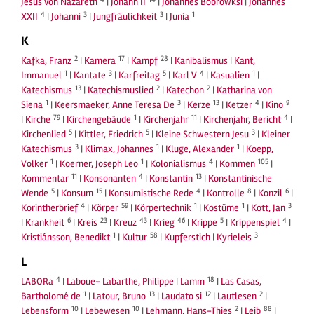
Jesus von Nazareth
|
Johann II
|
Johannes Bobrowksi
|
Johannes
4
3
3
1
XXII
|
Johanni
|
Jungfräulichkeit
|
Junia
K
2
17
28
Kafka, Franz
|
Kamera
|
Kampf
|
Kanibalismus
|
Kant,
1
3
5
4
1
Immanuel
|
Kantate
|
Karfreitag
|
Karl V
|
Kasualien
|
13
2
2
Katechismus
|
Katechismuslied
|
Katechon
|
Katharina von
1
3
13
4
9
Siena
|
Keersmaeker, Anne Teresa De
|
Kerze
|
Ketzer
|
Kino
79
1
11
4
|
Kirche
|
Kirchengebäude
|
Kirchenjahr
|
Kirchenjahr, Bericht
|
5
5
3
Kirchenlied
|
Kittler, Friedrich
|
Kleine Schwestern Jesu
|
Kleiner
3
1
1
Katechismus
|
Klimax, Johannes
|
Kluge, Alexander
|
Koepp,
1
1
4
105
Volker
|
Koerner, Joseph Leo
|
Kolonialismus
|
Kommen
|
11
4
13
Kommentar
|
Konsonanten
|
Konstantin
|
Konstantinische
5
15
4
8
6
Wende
|
Konsum
|
Konsumistische Rede
|
Kontrolle
|
Konzil
|
4
59
1
1
3
Korintherbrief
|
Körper
|
Körpertechnik
|
Kostüme
|
Kott, Jan
6
23
43
46
5
4
|
Krankheit
|
Kreis
|
Kreuz
|
Krieg
|
Krippe
|
Krippenspiel
|
1
58
3
Kristiánsson, Benedikt
|
Kultur
|
Kupferstich
|
Kyrieleis
L
4
18
LABORa
|
Laboue- Labarthe, Philippe
|
Lamm
|
Las Casas,
1
13
12
2
Bartholomé de
|
Latour, Bruno
|
Laudato si
|
Lautlesen
|
10
10
2
88
Lebensform
|
Lebewesen
|
Lehmann, Hans-Thies
|
Leib
|