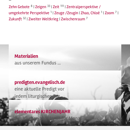
8
33
111
Zehn Gebote
|
Zeigen
|
Zeit
|
Zentralperspektive /
1
1
7
umgekehrte Perspektive
|
Zeuge /Zeugin
|
Zhao, Chloé
|
Zoom
|
32
7
Zukunft
|
Zweiter Weltkrieg
|
Zwischenraum
Materialien
aus unserem Fundus …
predigten.evangelisch.de
eine aktuelle Predigt vor
jedem liturgischen Tag
elementares KIRCHENJAHR
Das Kirchenjahr Monat für Monat