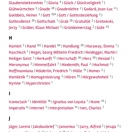
7
4
1
Glaubensbekenntnis
|
Gloria
|
Glück / Glückseligkeit
|
3
28
2
4
Glühwürmchen
|
Gnade
|
Gnadenlehre
|
Godard, Jean-Luc
|
3
104
2
Goebbels, Heiner
|
Gott
|
Gott / Gottesbeziehung
|
26
1
26
2
Gottesdienst
|
Gottschalk
|
Grab
|
Gratuität
|
Grotowski,
1
3
2
42
Jerzy
|
Grüber, Klaus Michael
|
Gründonnerstag
|
Güte
H
3
102
64
30
1
Hamlet
|
Hand
|
Handel
|
Handlung
|
Haraway, Donna
|
1
Haschisch
|
Hegel, Georg Wilhelm Friedrich
|
Heidegger, Martin
|
1
12
26
59
2
Heiliger Geist
|
Herkunft
|
Herrschaft
|
Herz
|
Hesiod
|
3
7
2
3
Hieronymus
|
Himmelfahrt
|
Hindemith, Paul
|
Hochmut
|
3
15
2
Hoffmanniana
|
Hölderlin, Friedrich
|
Hölle
|
Homer
|
6
3
55
1
Homiletik
|
Homogenisierung
|
Hören
|
Hörgewohnheit
|
5
1
Hymne
|
Hyperchristen
I
1
16
1
14
Iconoclash
|
Identität
|
Ignatius von Loyola
|
Ikone
|
6
3
14
1
Imperativ
|
Internet
|
Interpretation
|
Ives, Charles
J
1
1
2
3
Jäger, Lorenz
|
Jakobusbrief
|
Jansenius
|
Jarry, Alfred
|
Jesaja
|
4
14