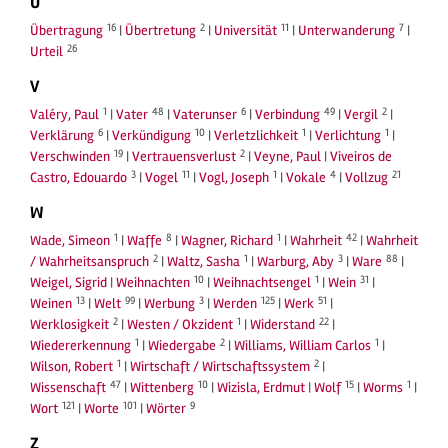
U
16
2
11
7
Übertragung
|
Übertretung
|
Universität
|
Unterwanderung
|
26
Urteil
V
1
48
6
49
2
Valéry, Paul
|
Vater
|
Vaterunser
|
Verbindung
|
Vergil
|
6
10
1
1
Verklärung
|
Verkündigung
|
Verletzlichkeit
|
Verlichtung
|
19
2
Verschwinden
|
Vertrauensverlust
|
Veyne, Paul
|
Viveiros de
3
11
1
4
21
Castro, Edouardo
|
Vogel
|
Vogl, Joseph
|
Vokale
|
Vollzug
W
1
8
1
42
Wade, Simeon
|
Waffe
|
Wagner, Richard
|
Wahrheit
|
Wahrheit
2
1
3
88
/ Wahrheitsanspruch
|
Waltz, Sasha
|
Warburg, Aby
|
Ware
|
10
1
31
Weigel, Sigrid
|
Weihnachten
|
Weihnachtsengel
|
Wein
|
13
99
3
125
51
Weinen
|
Welt
|
Werbung
|
Werden
|
Werk
|
2
1
22
Werklosigkeit
|
Westen / Okzident
|
Widerstand
|
1
2
1
Wiedererkennung
|
Wiedergabe
|
Williams, William Carlos
|
1
2
Wilson, Robert
|
Wirtschaft / Wirtschaftssystem
|
47
10
15
1
Wissenschaft
|
Wittenberg
|
Wizisla, Erdmut
|
Wolf
|
Worms
|
121
101
9
Wort
|
Worte
|
Wörter
Z