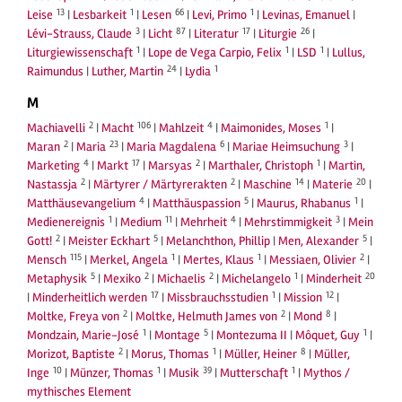
13
1
66
1
Leise
|
Lesbarkeit
|
Lesen
|
Levi, Primo
|
Levinas, Emanuel
|
3
87
17
26
Lévi-Strauss, Claude
|
Licht
|
Literatur
|
Liturgie
|
1
1
1
Liturgiewissenschaft
|
Lope de Vega Carpio, Felix
|
LSD
|
Lullus,
24
1
Raimundus
|
Luther, Martin
|
Lydia
M
2
106
4
1
Machiavelli
|
Macht
|
Mahlzeit
|
Maimonides, Moses
|
2
23
6
3
Maran
|
Maria
|
Maria Magdalena
|
Mariae Heimsuchung
|
4
17
2
1
Marketing
|
Markt
|
Marsyas
|
Marthaler, Christoph
|
Martin,
2
2
14
20
Nastassja
|
Märtyrer / Märtyrerakten
|
Maschine
|
Materie
|
4
5
1
Matthäusevangelium
|
Matthäuspassion
|
Maurus, Rhabanus
|
1
11
4
3
Medienereignis
|
Medium
|
Mehrheit
|
Mehrstimmigkeit
|
Mein
2
5
5
Gott!
|
Meister Eckhart
|
Melanchthon, Phillip
|
Men, Alexander
|
115
1
1
2
Mensch
|
Merkel, Angela
|
Mertes, Klaus
|
Messiaen, Olivier
|
5
2
2
1
20
Metaphysik
|
Mexiko
|
Michaelis
|
Michelangelo
|
Minderheit
17
1
12
|
Minderheitlich werden
|
Missbrauchsstudien
|
Mission
|
2
2
8
Moltke, Freya von
|
Moltke, Helmuth James von
|
Mond
|
1
5
1
Mondzain, Marie-José
|
Montage
|
Montezuma II
|
Môquet, Guy
|
2
1
8
Morizot, Baptiste
|
Morus, Thomas
|
Müller, Heiner
|
Müller,
10
1
39
1
Inge
|
Münzer, Thomas
|
Musik
|
Mutterschaft
|
Mythos /
mythisches Element