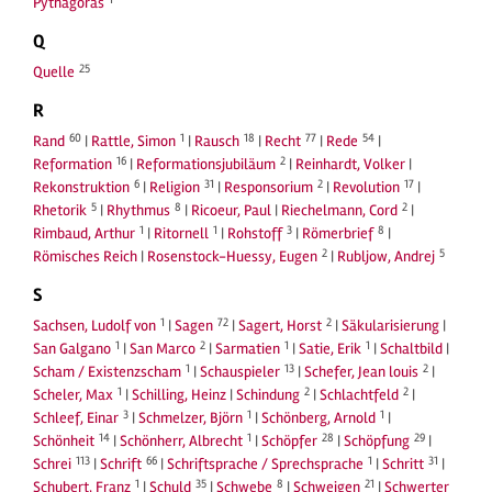
Pythagoras
Q
25
Quelle
R
60
1
18
77
54
Rand
|
Rattle, Simon
|
Rausch
|
Recht
|
Rede
|
16
2
Reformation
|
Reformationsjubiläum
|
Reinhardt, Volker
|
6
31
2
17
Rekonstruktion
|
Religion
|
Responsorium
|
Revolution
|
5
8
2
Rhetorik
|
Rhythmus
|
Ricoeur, Paul
|
Riechelmann, Cord
|
1
1
3
8
Rimbaud, Arthur
|
Ritornell
|
Rohstoff
|
Römerbrief
|
2
5
Römisches Reich
|
Rosenstock-Huessy, Eugen
|
Rubljow, Andrej
S
1
72
2
Sachsen, Ludolf von
|
Sagen
|
Sagert, Horst
|
Säkularisierung
|
1
2
1
1
San Galgano
|
San Marco
|
Sarmatien
|
Satie, Erik
|
Schaltbild
|
1
13
2
Scham / Existenzscham
|
Schauspieler
|
Schefer, Jean louis
|
1
2
2
Scheler, Max
|
Schilling, Heinz
|
Schindung
|
Schlachtfeld
|
3
1
1
Schleef, Einar
|
Schmelzer, Björn
|
Schönberg, Arnold
|
14
1
28
29
Schönheit
|
Schönherr, Albrecht
|
Schöpfer
|
Schöpfung
|
113
66
1
31
Schrei
|
Schrift
|
Schriftsprache / Sprechsprache
|
Schritt
|
1
35
8
21
Schubert, Franz
|
Schuld
|
Schwebe
|
Schweigen
|
Schwerter