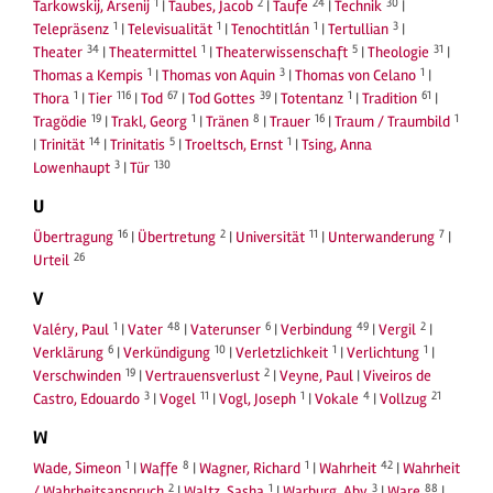
1
2
24
30
Tarkowskij, Arsenij
|
Taubes, Jacob
|
Taufe
|
Technik
|
1
1
1
3
Telepräsenz
|
Televisualität
|
Tenochtitlán
|
Tertullian
|
34
1
5
31
Theater
|
Theatermittel
|
Theaterwissenschaft
|
Theologie
|
1
3
1
Thomas a Kempis
|
Thomas von Aquin
|
Thomas von Celano
|
1
116
67
39
1
61
Thora
|
Tier
|
Tod
|
Tod Gottes
|
Totentanz
|
Tradition
|
19
1
8
16
1
Tragödie
|
Trakl, Georg
|
Tränen
|
Trauer
|
Traum / Traumbild
14
5
1
|
Trinität
|
Trinitatis
|
Troeltsch, Ernst
|
Tsing, Anna
3
130
Lowenhaupt
|
Tür
U
16
2
11
7
Übertragung
|
Übertretung
|
Universität
|
Unterwanderung
|
26
Urteil
V
1
48
6
49
2
Valéry, Paul
|
Vater
|
Vaterunser
|
Verbindung
|
Vergil
|
6
10
1
1
Verklärung
|
Verkündigung
|
Verletzlichkeit
|
Verlichtung
|
19
2
Verschwinden
|
Vertrauensverlust
|
Veyne, Paul
|
Viveiros de
3
11
1
4
21
Castro, Edouardo
|
Vogel
|
Vogl, Joseph
|
Vokale
|
Vollzug
W
1
8
1
42
Wade, Simeon
|
Waffe
|
Wagner, Richard
|
Wahrheit
|
Wahrheit
2
1
3
88
/ Wahrheitsanspruch
|
Waltz, Sasha
|
Warburg, Aby
|
Ware
|