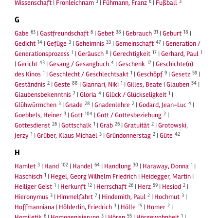
3
6
3
Wissenschaft
|
Fronleichnam
|
Fühmann, Franz
|
Fußball
G
63
6
38
31
18
Gabe
|
Gastfreundschaft
|
Gebet
|
Gebrauch
|
Geburt
|
14
3
33
47
Gedicht
|
Gefüge
|
Geheimnis
|
Gemeinschaft
|
Generation /
1
8
17
1
Generationsprozess
|
Geräusch
|
Gerechtigkeit
|
Gerhard, Paul
43
4
17
|
Gericht
|
Gesang / Gesangbuch
|
Geschenk
|
Geschichte(n)
1
1
9
59
des Kinos
|
Geschlecht / Geschlechtsakt
|
Geschöpf
|
Gesetz
|
2
88
1
54
Geständnis
|
Geste
|
Giannari, Niki
|
Gilles, Beate
|
Glauben
|
7
4
1
Glaubensbekenntnis
|
Gloria
|
Glück / Glückseligkeit
|
3
28
2
4
Glühwürmchen
|
Gnade
|
Gnadenlehre
|
Godard, Jean-Luc
|
3
104
2
Goebbels, Heiner
|
Gott
|
Gott / Gottesbeziehung
|
26
1
26
2
Gottesdienst
|
Gottschalk
|
Grab
|
Gratuität
|
Grotowski,
1
3
2
42
Jerzy
|
Grüber, Klaus Michael
|
Gründonnerstag
|
Güte
H
3
102
64
30
1
Hamlet
|
Hand
|
Handel
|
Handlung
|
Haraway, Donna
|
1
Haschisch
|
Hegel, Georg Wilhelm Friedrich
|
Heidegger, Martin
|
1
12
26
59
2
Heiliger Geist
|
Herkunft
|
Herrschaft
|
Herz
|
Hesiod
|
3
7
2
3
Hieronymus
|
Himmelfahrt
|
Hindemith, Paul
|
Hochmut
|
3
15
2
Hoffmanniana
|
Hölderlin, Friedrich
|
Hölle
|
Homer
|
6
3
55
1
Homiletik
|
Homogenisierung
|
Hören
|
Hörgewohnheit
|