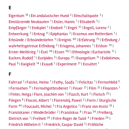
E
18
2
3
Eigentum
|
Ein andalusischer Hund
|
Einschaltquote
|
1
1
3
Einstürzende Neubauten
|
Eisler, Hanns
|
Elisabeth
|
3
1
3
31
2
Empfänger
|
Endspiel
|
Endzeit
|
Engel
|
Engell, Lorenz
|
3
4
3
1
Entwerkung
|
Entzug
|
Epiphanias
|
Erasmus von Rotterdam
|
3
40
75
Erbsünde / Erbsündenlehre
|
Ereignis
|
Erfahrung
|
Erfindung /
3
1
10
wahrheitsgetreue Erfindung
|
Eriugena, Johannes
|
Erlöser
|
2
49
102
11
Erster Weltkrieg
|
Esel
|
Essen
|
Ethnologie
|
Eucharistie
|
1
5
25
31
Eucken, Rudolf
|
Euripides
|
Europa
|
Evangelium
|
Evdokimov,
6
14
1
21
1
Paul
|
Ewigkeit
|
Exaudi
|
Experiment
|
Exsultet
F
1
1
1
1
5
Fahrrad
|
Falcke, Heino
|
Fathy, Saafa
|
Felicitas
|
Fernsehbild
17
2
21
32
1
|
Fernsehen
|
Fernsehgottesdienst
|
Feuer
|
Film
|
Finanzen
1
2
25
|
Finter, Helga
|
Fiore, Joachim von
|
Flasch, Kurt
|
Fleisch
|
6
1
2
Fliegen
|
Flocon, Albert
|
Florenskij, Pawel
|
Form / liturgische
44
3
1
10
Form
|
Foucault, Michel
|
Fra Angelico
|
Franz von Assisi
|
2
8
54
Franziskaner / Minderbrüder
|
Franziskus
|
Frau
|
Freiberg,
1
24
4
24
Dietrich von
|
Freiheit
|
Frère Roger de Taizé
|
Frieden
|
1
3
Friedrich Wilhelm II
|
Friedrich, Caspar David
|
Fröhliche