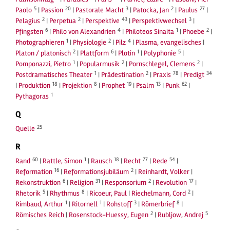
5
20
3
2
27
Paolo
|
Passion
|
Pastorale Macht
|
Patocka, Jan
|
Paulus
|
2
2
43
3
Pelagius
|
Perpetua
|
Perspektive
|
Perspektivwechsel
|
6
4
1
2
Pfingsten
|
Philo von Alexandrien
|
Philoteos Sinaita
|
Phoebe
|
1
2
4
Photographieren
|
Physiologie
|
Pilz
|
Plasma, evangelisches
|
2
6
1
5
Platon / platonisch
|
Plattform
|
Plotin
|
Polyphonie
|
1
2
2
Pomponazzi, Pietro
|
Popularmusik
|
Pornschlegel, Clemens
|
1
2
78
34
Postdramatisches Theater
|
Prädestination
|
Praxis
|
Predigt
18
8
19
13
62
|
Produktion
|
Projektion
|
Prophet
|
Psalm
|
Punk
|
1
Pythagoras
Q
25
Quelle
R
60
1
18
77
54
Rand
|
Rattle, Simon
|
Rausch
|
Recht
|
Rede
|
16
2
Reformation
|
Reformationsjubiläum
|
Reinhardt, Volker
|
6
31
2
17
Rekonstruktion
|
Religion
|
Responsorium
|
Revolution
|
5
8
2
Rhetorik
|
Rhythmus
|
Ricoeur, Paul
|
Riechelmann, Cord
|
1
1
3
8
Rimbaud, Arthur
|
Ritornell
|
Rohstoff
|
Römerbrief
|
2
5
Römisches Reich
|
Rosenstock-Huessy, Eugen
|
Rubljow, Andrej