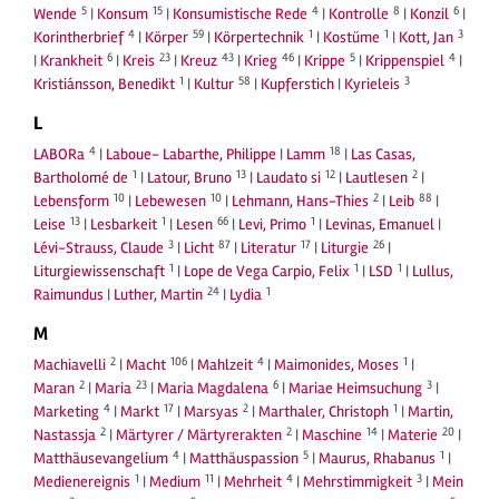
5
15
4
8
6
Wende
|
Konsum
|
Konsumistische Rede
|
Kontrolle
|
Konzil
|
4
59
1
1
3
Korintherbrief
|
Körper
|
Körpertechnik
|
Kostüme
|
Kott, Jan
6
23
43
46
5
4
|
Krankheit
|
Kreis
|
Kreuz
|
Krieg
|
Krippe
|
Krippenspiel
|
1
58
3
Kristiánsson, Benedikt
|
Kultur
|
Kupferstich
|
Kyrieleis
L
4
18
LABORa
|
Laboue- Labarthe, Philippe
|
Lamm
|
Las Casas,
1
13
12
2
Bartholomé de
|
Latour, Bruno
|
Laudato si
|
Lautlesen
|
10
10
2
88
Lebensform
|
Lebewesen
|
Lehmann, Hans-Thies
|
Leib
|
13
1
66
1
Leise
|
Lesbarkeit
|
Lesen
|
Levi, Primo
|
Levinas, Emanuel
|
3
87
17
26
Lévi-Strauss, Claude
|
Licht
|
Literatur
|
Liturgie
|
1
1
1
Liturgiewissenschaft
|
Lope de Vega Carpio, Felix
|
LSD
|
Lullus,
24
1
Raimundus
|
Luther, Martin
|
Lydia
M
2
106
4
1
Machiavelli
|
Macht
|
Mahlzeit
|
Maimonides, Moses
|
2
23
6
3
Maran
|
Maria
|
Maria Magdalena
|
Mariae Heimsuchung
|
4
17
2
1
Marketing
|
Markt
|
Marsyas
|
Marthaler, Christoph
|
Martin,
2
2
14
20
Nastassja
|
Märtyrer / Märtyrerakten
|
Maschine
|
Materie
|
4
5
1
Matthäusevangelium
|
Matthäuspassion
|
Maurus, Rhabanus
|
1
11
4
3
Medienereignis
|
Medium
|
Mehrheit
|
Mehrstimmigkeit
|
Mein