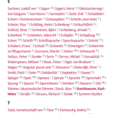
S
1
72
2
Sachsen, Ludolf von
|
Sagen
|
Sagert, Horst
|
Säkularisierung
|
1
2
1
1
San Galgano
|
San Marco
|
Sarmatien
|
Satie, Erik
|
Schaltbild
|
1
13
2
Scham / Existenzscham
|
Schauspieler
|
Schefer, Jean louis
|
1
2
2
Scheler, Max
|
Schilling, Heinz
|
Schindung
|
Schlachtfeld
|
3
1
1
Schleef, Einar
|
Schmelzer, Björn
|
Schönberg, Arnold
|
14
1
28
29
Schönheit
|
Schönherr, Albrecht
|
Schöpfer
|
Schöpfung
|
113
66
1
31
Schrei
|
Schrift
|
Schriftsprache / Sprechsprache
|
Schritt
|
1
35
8
21
Schubert, Franz
|
Schuld
|
Schwebe
|
Schweigen
|
Schwerter
2
1
103
9
zu Pflugscharen
|
Scorsese, Martin
|
Sehen
|
Sehnsucht
|
2
9
11
5
6
Sellars, Peter
|
Sender
|
Serie
|
Serres, Michel
|
Sexualität
|
2
1
1
Shakespeare, William
|
Shaw, Fiona
|
Siger von Brabant
|
29
8
2
1
Singen
|
Singulär plural sein
|
Sklaverei
|
Sloterdijk, Peter
|
2
39
7
6
3
Smith, Patti
|
Sohn
|
Solidarität
|
Sophokles
|
Sound
|
23
101
1
4
69
10
Spiegel
|
Spiel
|
Spinoza
|
Spirale
|
Sprache
|
Sprechakt
|
32
28
1
28
3
50
Sprung
|
Spuren
|
Spurenlesen
|
Sterben
|
Steuern
|
Stil
|
5
Stimme /akusmatische Stimme
|
Stock, Alex
|
Stockhausen, Karl-
1
22
1
26
Heinz
|
Straße
|
Strauss, Richard
|
Sünde
|
Symeon Stylites
T
6
43
6
Taizé, Gemeinschaft von
|
Tanz
|
Tarkowskij, Andrej
|