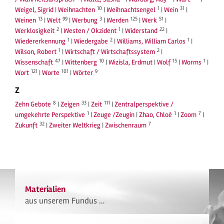
10
1
31
Weigel, Sigrid
|
Weihnachten
|
Weihnachtsengel
|
Wein
|
13
99
3
125
51
Weinen
|
Welt
|
Werbung
|
Werden
|
Werk
|
2
1
22
Werklosigkeit
|
Westen / Okzident
|
Widerstand
|
1
2
1
Wiedererkennung
|
Wiedergabe
|
Williams, William Carlos
|
1
2
Wilson, Robert
|
Wirtschaft / Wirtschaftssystem
|
47
10
15
1
Wissenschaft
|
Wittenberg
|
Wizisla, Erdmut
|
Wolf
|
Worms
|
121
101
9
Wort
|
Worte
|
Wörter
Z
8
33
111
Zehn Gebote
|
Zeigen
|
Zeit
|
Zentralperspektive /
1
1
7
umgekehrte Perspektive
|
Zeuge /Zeugin
|
Zhao, Chloé
|
Zoom
|
32
7
Zukunft
|
Zweiter Weltkrieg
|
Zwischenraum
Materialien
aus unserem Fundus …