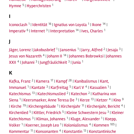
5
1
Hymne
|
Hyperchristen
I
1
16
1
14
Iconoclash
|
Identität
|
Ignatius von Loyola
|
Ikone
|
6
3
14
1
Imperativ
|
Internet
|
Interpretation
|
Ives, Charles
J
1
1
2
3
Jäger, Lorenz
|
Jakobusbrief
|
Jansenius
|
Jarry, Alfred
|
Jesaja
|
4
14
Jesus von Nazareth
|
Johann II
|
Johannes Bobrowksi
|
Johannes
4
3
3
1
XXII
|
Johanni
|
Jungfräulichkeit
|
Junia
K
2
17
28
Kafka, Franz
|
Kamera
|
Kampf
|
Kanibalismus
|
Kant,
1
3
5
4
1
Immanuel
|
Kantate
|
Karfreitag
|
Karl V
|
Kasualien
|
13
2
2
Katechismus
|
Katechismuslied
|
Katechon
|
Katharina von
1
3
13
4
9
Siena
|
Keersmaeker, Anne Teresa De
|
Kerze
|
Ketzer
|
Kino
79
1
11
4
|
Kirche
|
Kirchengebäude
|
Kirchenjahr
|
Kirchenjahr, Bericht
|
5
5
3
Kirchenlied
|
Kittler, Friedrich
|
Kleine Schwestern Jesu
|
Kleiner
3
1
1
Katechismus
|
Klimax, Johannes
|
Kluge, Alexander
|
Koepp,
1
1
4
105
Volker
|
Koerner, Joseph Leo
|
Kolonialismus
|
Kommen
|
11
4
13
Kommentar
|
Konsonanten
|
Konstantin
|
Konstantinische