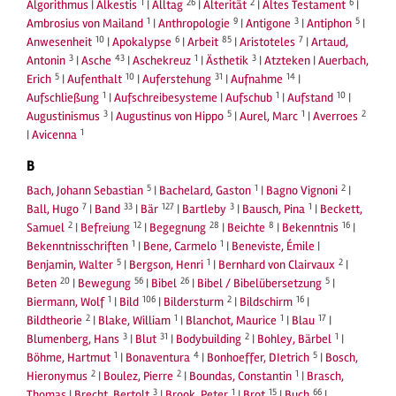
1
26
2
6
Algorithmus
|
Alkestis
|
Alltag
|
Alterität
|
Altes Testament
|
1
9
3
5
Ambrosius von Mailand
|
Anthropologie
|
Antigone
|
Antiphon
|
10
6
85
7
Anwesenheit
|
Apokalypse
|
Arbeit
|
Aristoteles
|
Artaud,
3
43
1
3
Antonin
|
Asche
|
Aschekreuz
|
Ästhetik
|
Atzteken
|
Auerbach,
5
10
31
14
Erich
|
Aufenthalt
|
Auferstehung
|
Aufnahme
|
1
1
10
Aufschließung
|
Aufschreibesysteme
|
Aufschub
|
Aufstand
|
3
5
1
2
Augustinismus
|
Augustinus von Hippo
|
Aurel, Marc
|
Averroes
1
|
Avicenna
B
5
1
2
Bach, Johann Sebastian
|
Bachelard, Gaston
|
Bagno Vignoni
|
7
33
127
3
1
Ball, Hugo
|
Band
|
Bär
|
Bartleby
|
Bausch, Pina
|
Beckett,
2
12
28
8
16
Samuel
|
Befreiung
|
Begegnung
|
Beichte
|
Bekenntnis
|
1
1
Bekenntnisschriften
|
Bene, Carmelo
|
Beneviste, Émile
|
5
1
2
Benjamin, Walter
|
Bergson, Henri
|
Bernhard von Clairvaux
|
20
56
26
5
Beten
|
Bewegung
|
Bibel
|
Bibel / Bibelübersetzung
|
1
106
2
16
Biermann, Wolf
|
Bild
|
Bildersturm
|
Bildschirm
|
2
1
1
17
Bildtheorie
|
Blake, William
|
Blanchot, Maurice
|
Blau
|
3
31
2
1
Blumenberg, Hans
|
Blut
|
Bodybuilding
|
Bohley, Bärbel
|
1
4
5
Böhme, Hartmut
|
Bonaventura
|
Bonhoeffer, DIetrich
|
Bosch,
2
2
1
Hieronymus
|
Boulez, Pierre
|
Boundas, Constantin
|
Brasch,
3
1
15
66
Thomas
|
Brecht, Bertolt
|
Brook, Peter
|
Brot
|
Buch
|