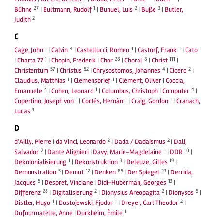
27
1
2
3
Bühne
|
Bultmann, Rudolf
|
Bunuel, Luis
|
Buße
|
Butler,
2
Judith
C
1
4
1
1
1
Cage, John
|
Calvin
|
Castellucci, Romeo
|
Castorf, Frank
|
Cato
1
28
8
111
|
Charta 77
|
Chopin, Frederik
|
Chor
|
Choral
|
Christ
|
57
52
4
2
Christentum
|
Christus
|
Chrysostomos, Johannes
|
Cicero
|
1
1
Claudius, Matthias
|
Clemensbrief
|
Clément, Oliver
|
Coccia,
4
1
4
Emanuele
|
Cohen, Leonard
|
Columbus, Christoph
|
Computer
|
1
1
1
Copertino, Joseph von
|
Cortés, Hernàn
|
Craig, Gordon
|
Cranach,
3
Lucas
D
2
2
d'Ailly, Pierre
|
da Vinci, Leonardo
|
Dada / Dadaismus
|
Dali,
2
1
10
Salvador
|
Dante Alighieri
|
Davy, Marie-Magdelaine
|
DDR
|
1
3
19
Dekolonialisierung
|
Dekonstruktion
|
Deleuze, Gilles
|
5
12
85
23
Demonstration
|
Demut
|
Denken
|
Der Spiegel
|
Derrida,
5
13
Jacques
|
Despret, Vinciane
|
Didi-Huberman, Georges
|
28
2
2
5
Differenz
|
Digitalisierung
|
Dionysius Areopagita
|
Dionysos
|
1
1
2
Distler, Hugo
|
Dostojewski, Fjodor
|
Dreyer, Carl Theodor
|
1
Dufourmatelle, Anne
|
Durkheim, Émile