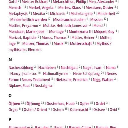
2
5
5
Gott!
|
Meister Eckhart
|
Melanchthon, Phillip
|
Men, Alexander
|
115
1
1
2
Mensch
|
Merkel, Angela
|
Mertes, Klaus
|
Messiaen, Olivier
|
5
2
2
1
20
Metaphysik
|
Mexiko
|
Michaelis
|
Michelangelo
|
Minderheit
17
1
12
|
Minderheitlich werden
|
Missbrauchsstudien
|
Mission
|
2
2
8
Moltke, Freya von
|
Moltke, Helmuth James von
|
Mond
|
1
5
1
Mondzain, Marie-José
|
Montage
|
Montezuma II
|
Môquet, Guy
|
2
1
8
Morizot, Baptiste
|
Morus, Thomas
|
Müller, Heiner
|
Müller,
10
1
39
1
Inge
|
Münzer, Thomas
|
Musik
|
Mutterschaft
|
Mythos /
mythisches Element
N
2
5
2
1
1
Nacherzählung
|
Nachleben
|
Nachtigall
|
Nagel, Ivan
|
Nama
16
1
24
|
Nancy, Jean-Luc
|
Nationalhymne
|
Neue Schöpfung
|
Neues
5
4
2
Forum
|
Neues Testament
|
Nietzsche, Friedrich
|
Nigg, Walter
|
1
1
Nipkow, Paul
|
Nostalghia
O
32
33
2
53
3
Öffnen
|
Öffnung
|
Oosterhuis, Huub
|
Opfer
|
Ordet
|
11
4
15
5
1
6
Orgel
|
Osten / Orient
|
Ostern
|
Osternacht
|
Ostsee
|
Ovid
P
2
9
18
1
Palmsonntag
|
Paradies
|
Paris
|
Parnet, Claire
|
Pasolini, Pier