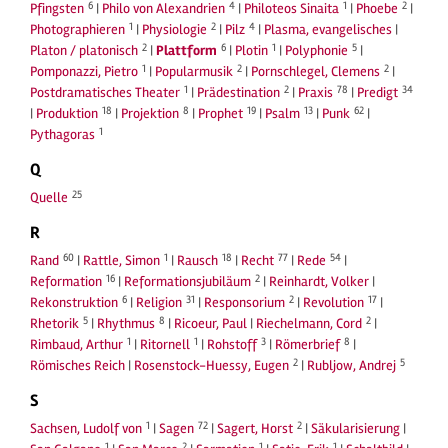
6
4
1
2
Pfingsten
|
Philo von Alexandrien
|
Philoteos Sinaita
|
Phoebe
|
1
2
4
Photographieren
|
Physiologie
|
Pilz
|
Plasma, evangelisches
|
2
6
1
5
Platon / platonisch
|
Plattform
|
Plotin
|
Polyphonie
|
1
2
2
Pomponazzi, Pietro
|
Popularmusik
|
Pornschlegel, Clemens
|
1
2
78
34
Postdramatisches Theater
|
Prädestination
|
Praxis
|
Predigt
18
8
19
13
62
|
Produktion
|
Projektion
|
Prophet
|
Psalm
|
Punk
|
1
Pythagoras
Q
25
Quelle
R
60
1
18
77
54
Rand
|
Rattle, Simon
|
Rausch
|
Recht
|
Rede
|
16
2
Reformation
|
Reformationsjubiläum
|
Reinhardt, Volker
|
6
31
2
17
Rekonstruktion
|
Religion
|
Responsorium
|
Revolution
|
5
8
2
Rhetorik
|
Rhythmus
|
Ricoeur, Paul
|
Riechelmann, Cord
|
1
1
3
8
Rimbaud, Arthur
|
Ritornell
|
Rohstoff
|
Römerbrief
|
2
5
Römisches Reich
|
Rosenstock-Huessy, Eugen
|
Rubljow, Andrej
S
1
72
2
Sachsen, Ludolf von
|
Sagen
|
Sagert, Horst
|
Säkularisierung
|
1
2
1
1