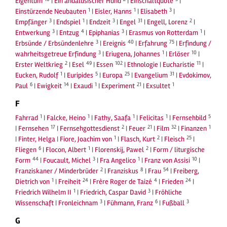
Eigentum
|
Ein andalusischer Hund
|
Einschaltquote
|
1
1
3
Einstürzende Neubauten
|
Eisler, Hanns
|
Elisabeth
|
3
1
3
31
2
Empfänger
|
Endspiel
|
Endzeit
|
Engel
|
Engell, Lorenz
|
3
4
3
1
Entwerkung
|
Entzug
|
Epiphanias
|
Erasmus von Rotterdam
|
3
40
75
Erbsünde / Erbsündenlehre
|
Ereignis
|
Erfahrung
|
Erfindung /
3
1
10
wahrheitsgetreue Erfindung
|
Eriugena, Johannes
|
Erlöser
|
2
49
102
11
Erster Weltkrieg
|
Esel
|
Essen
|
Ethnologie
|
Eucharistie
|
1
5
25
31
Eucken, Rudolf
|
Euripides
|
Europa
|
Evangelium
|
Evdokimov,
6
14
1
21
1
Paul
|
Ewigkeit
|
Exaudi
|
Experiment
|
Exsultet
F
1
1
1
1
5
Fahrrad
|
Falcke, Heino
|
Fathy, Saafa
|
Felicitas
|
Fernsehbild
17
2
21
32
1
|
Fernsehen
|
Fernsehgottesdienst
|
Feuer
|
Film
|
Finanzen
1
2
25
|
Finter, Helga
|
Fiore, Joachim von
|
Flasch, Kurt
|
Fleisch
|
6
1
2
Fliegen
|
Flocon, Albert
|
Florenskij, Pawel
|
Form / liturgische
44
3
1
10
Form
|
Foucault, Michel
|
Fra Angelico
|
Franz von Assisi
|
2
8
54
Franziskaner / Minderbrüder
|
Franziskus
|
Frau
|
Freiberg,
1
24
4
24
Dietrich von
|
Freiheit
|
Frère Roger de Taizé
|
Frieden
|
1
3
Friedrich Wilhelm II
|
Friedrich, Caspar David
|
Fröhliche
3
6
3
Wissenschaft
|
Fronleichnam
|
Fühmann, Franz
|
Fußball
G