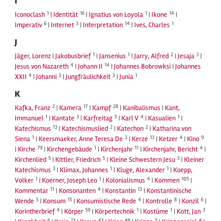
I
1
16
1
14
Iconoclash
|
Identität
|
Ignatius von Loyola
|
Ikone
|
6
3
14
1
Imperativ
|
Internet
|
Interpretation
|
Ives, Charles
J
1
1
2
3
Jäger, Lorenz
|
Jakobusbrief
|
Jansenius
|
Jarry, Alfred
|
Jesaja
|
4
14
Jesus von Nazareth
|
Johann II
|
Johannes Bobrowksi
|
Johannes
4
3
3
1
XXII
|
Johanni
|
Jungfräulichkeit
|
Junia
K
2
17
28
Kafka, Franz
|
Kamera
|
Kampf
|
Kanibalismus
|
Kant,
1
3
5
4
1
Immanuel
|
Kantate
|
Karfreitag
|
Karl V
|
Kasualien
|
13
2
2
Katechismus
|
Katechismuslied
|
Katechon
|
Katharina von
1
3
13
4
9
Siena
|
Keersmaeker, Anne Teresa De
|
Kerze
|
Ketzer
|
Kino
79
1
11
4
|
Kirche
|
Kirchengebäude
|
Kirchenjahr
|
Kirchenjahr, Bericht
|
5
5
3
Kirchenlied
|
Kittler, Friedrich
|
Kleine Schwestern Jesu
|
Kleiner
3
1
1
Katechismus
|
Klimax, Johannes
|
Kluge, Alexander
|
Koepp,
1
1
4
105
Volker
|
Koerner, Joseph Leo
|
Kolonialismus
|
Kommen
|
11
4
13
Kommentar
|
Konsonanten
|
Konstantin
|
Konstantinische
5
15
4
8
6
Wende
|
Konsum
|
Konsumistische Rede
|
Kontrolle
|
Konzil
|
4
59
1
1
3
Korintherbrief
|
Körper
|
Körpertechnik
|
Kostüme
|
Kott, Jan
6
23
43
46
5
4