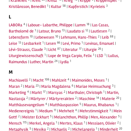
|
Krankheit
|
Kreis
|
Kreuz
|
Krieg
|
Krippe
|
Krippenspiel
|
1
58
3
Kristiánsson, Benedikt
|
Kultur
|
Kupferstich
|
Kyrieleis
L
4
18
LABORa
|
Laboue- Labarthe, Philippe
|
Lamm
|
Las Casas,
1
13
12
2
Bartholomé de
|
Latour, Bruno
|
Laudato si
|
Lautlesen
|
10
10
2
88
Lebensform
|
Lebewesen
|
Lehmann, Hans-Thies
|
Leib
|
13
1
66
1
Leise
|
Lesbarkeit
|
Lesen
|
Levi, Primo
|
Levinas, Emanuel
|
3
87
17
26
Lévi-Strauss, Claude
|
Licht
|
Literatur
|
Liturgie
|
1
1
1
Liturgiewissenschaft
|
Lope de Vega Carpio, Felix
|
LSD
|
Lullus,
24
1
Raimundus
|
Luther, Martin
|
Lydia
M
2
106
4
1
Machiavelli
|
Macht
|
Mahlzeit
|
Maimonides, Moses
|
2
23
6
3
Maran
|
Maria
|
Maria Magdalena
|
Mariae Heimsuchung
|
4
17
2
1
Marketing
|
Markt
|
Marsyas
|
Marthaler, Christoph
|
Martin,
2
2
14
20
Nastassja
|
Märtyrer / Märtyrerakten
|
Maschine
|
Materie
|
4
5
1
Matthäusevangelium
|
Matthäuspassion
|
Maurus, Rhabanus
|
1
11
4
3
Medienereignis
|
Medium
|
Mehrheit
|
Mehrstimmigkeit
|
Mein
2
5
5
Gott!
|
Meister Eckhart
|
Melanchthon, Phillip
|
Men, Alexander
|
115
1
1
2
Mensch
|
Merkel, Angela
|
Mertes, Klaus
|
Messiaen, Olivier
|
5
2
2
1
20
Metaphysik
|
Mexiko
|
Michaelis
|
Michelangelo
|
Minderheit