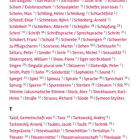
San Galgano
|
San Marco
|
Sarmatien
|
Satie, Erik
|
Schaltbild
|
1
13
2
Scham / Existenzscham
|
Schauspieler
|
Schefer, Jean louis
|
1
2
2
Scheler, Max
|
Schilling, Heinz
|
Schindung
|
Schlachtfeld
|
3
1
1
Schleef, Einar
|
Schmelzer, Björn
|
Schönberg, Arnold
|
14
1
28
29
Schönheit
|
Schönherr, Albrecht
|
Schöpfer
|
Schöpfung
|
113
66
1
31
Schrei
|
Schrift
|
Schriftsprache / Sprechsprache
|
Schritt
|
1
35
8
21
Schubert, Franz
|
Schuld
|
Schwebe
|
Schweigen
|
Schwerter
2
1
103
9
zu Pflugscharen
|
Scorsese, Martin
|
Sehen
|
Sehnsucht
|
2
9
11
5
6
Sellars, Peter
|
Sender
|
Serie
|
Serres, Michel
|
Sexualität
|
2
1
1
Shakespeare, William
|
Shaw, Fiona
|
Siger von Brabant
|
29
8
2
1
Singen
|
Singulär plural sein
|
Sklaverei
|
Sloterdijk, Peter
|
2
39
7
6
3
Smith, Patti
|
Sohn
|
Solidarität
|
Sophokles
|
Sound
|
23
101
1
4
69
10
Spiegel
|
Spiel
|
Spinoza
|
Spirale
|
Sprache
|
Sprechakt
|
32
28
1
28
3
50
Sprung
|
Spuren
|
Spurenlesen
|
Sterben
|
Steuern
|
Stil
|
5
Stimme /akusmatische Stimme
|
Stock, Alex
|
Stockhausen, Karl-
1
22
1
26
Heinz
|
Straße
|
Strauss, Richard
|
Sünde
|
Symeon Stylites
T
6
43
6
Taizé, Gemeinschaft von
|
Tanz
|
Tarkowskij, Andrej
|
1
2
24
30
Tarkowskij, Arsenij
|
Taubes, Jacob
|
Taufe
|
Technik
|
1
1
1
3
Telepräsenz
|
Televisualität
|
Tenochtitlán
|
Tertullian
|
34
1
5
31
Theater
|
Theatermittel
|
Theaterwissenschaft
|
Theologie
|