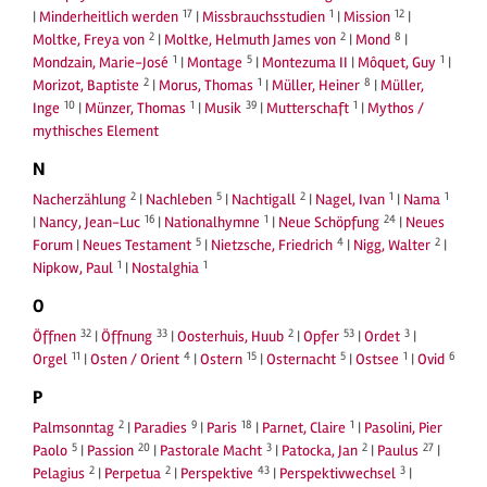
17
1
12
|
Minderheitlich werden
|
Missbrauchsstudien
|
Mission
|
2
2
8
Moltke, Freya von
|
Moltke, Helmuth James von
|
Mond
|
1
5
1
Mondzain, Marie-José
|
Montage
|
Montezuma II
|
Môquet, Guy
|
2
1
8
Morizot, Baptiste
|
Morus, Thomas
|
Müller, Heiner
|
Müller,
10
1
39
1
Inge
|
Münzer, Thomas
|
Musik
|
Mutterschaft
|
Mythos /
mythisches Element
N
2
5
2
1
1
Nacherzählung
|
Nachleben
|
Nachtigall
|
Nagel, Ivan
|
Nama
16
1
24
|
Nancy, Jean-Luc
|
Nationalhymne
|
Neue Schöpfung
|
Neues
5
4
2
Forum
|
Neues Testament
|
Nietzsche, Friedrich
|
Nigg, Walter
|
1
1
Nipkow, Paul
|
Nostalghia
O
32
33
2
53
3
Öffnen
|
Öffnung
|
Oosterhuis, Huub
|
Opfer
|
Ordet
|
11
4
15
5
1
6
Orgel
|
Osten / Orient
|
Ostern
|
Osternacht
|
Ostsee
|
Ovid
P
2
9
18
1
Palmsonntag
|
Paradies
|
Paris
|
Parnet, Claire
|
Pasolini, Pier
5
20
3
2
27
Paolo
|
Passion
|
Pastorale Macht
|
Patocka, Jan
|
Paulus
|
2
2
43
3
Pelagius
|
Perpetua
|
Perspektive
|
Perspektivwechsel
|