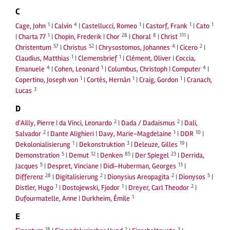
C
1
4
1
1
1
Cage, John
|
Calvin
|
Castellucci, Romeo
|
Castorf, Frank
|
Cato
1
28
8
111
|
Charta 77
|
Chopin, Frederik
|
Chor
|
Choral
|
Christ
|
57
52
4
2
Christentum
|
Christus
|
Chrysostomos, Johannes
|
Cicero
|
1
1
Claudius, Matthias
|
Clemensbrief
|
Clément, Oliver
|
Coccia,
4
1
4
Emanuele
|
Cohen, Leonard
|
Columbus, Christoph
|
Computer
|
1
1
1
Copertino, Joseph von
|
Cortés, Hernàn
|
Craig, Gordon
|
Cranach,
3
Lucas
D
2
2
d'Ailly, Pierre
|
da Vinci, Leonardo
|
Dada / Dadaismus
|
Dali,
2
1
10
Salvador
|
Dante Alighieri
|
Davy, Marie-Magdelaine
|
DDR
|
1
3
19
Dekolonialisierung
|
Dekonstruktion
|
Deleuze, Gilles
|
5
12
85
23
Demonstration
|
Demut
|
Denken
|
Der Spiegel
|
Derrida,
5
13
Jacques
|
Despret, Vinciane
|
Didi-Huberman, Georges
|
28
2
2
5
Differenz
|
Digitalisierung
|
Dionysius Areopagita
|
Dionysos
|
1
1
2
Distler, Hugo
|
Dostojewski, Fjodor
|
Dreyer, Carl Theodor
|
1
Dufourmatelle, Anne
|
Durkheim, Émile
E
18
2
3