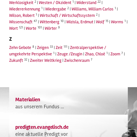
2
1
22
Werklosigkeit
|
Westen / Okzident
|
Widerstand
|
1
2
1
Wiedererkennung
|
Wiedergabe
|
Williams, William Carlos
|
1
2
Wilson, Robert
|
Wirtschaft / Wirtschaftssystem
|
47
10
15
1
Wissenschaft
|
Wittenberg
|
Wizisla, Erdmut
|
Wolf
|
Worms
|
121
101
9
Wort
|
Worte
|
Wörter
Z
8
33
111
Zehn Gebote
|
Zeigen
|
Zeit
|
Zentralperspektive /
1
1
7
umgekehrte Perspektive
|
Zeuge /Zeugin
|
Zhao, Chloé
|
Zoom
|
32
7
Zukunft
|
Zweiter Weltkrieg
|
Zwischenraum
Materialien
aus unserem Fundus …
predigten.evangelisch.de
eine aktuelle Predigt vor