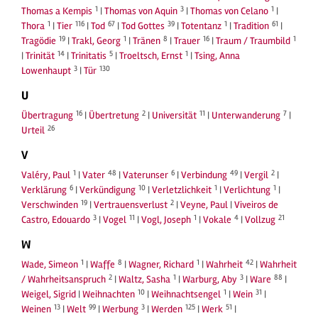
1
3
1
Thomas a Kempis
|
Thomas von Aquin
|
Thomas von Celano
|
1
116
67
39
1
61
Thora
|
Tier
|
Tod
|
Tod Gottes
|
Totentanz
|
Tradition
|
19
1
8
16
1
Tragödie
|
Trakl, Georg
|
Tränen
|
Trauer
|
Traum / Traumbild
14
5
1
|
Trinität
|
Trinitatis
|
Troeltsch, Ernst
|
Tsing, Anna
3
130
Lowenhaupt
|
Tür
U
16
2
11
7
Übertragung
|
Übertretung
|
Universität
|
Unterwanderung
|
26
Urteil
V
1
48
6
49
2
Valéry, Paul
|
Vater
|
Vaterunser
|
Verbindung
|
Vergil
|
6
10
1
1
Verklärung
|
Verkündigung
|
Verletzlichkeit
|
Verlichtung
|
19
2
Verschwinden
|
Vertrauensverlust
|
Veyne, Paul
|
Viveiros de
3
11
1
4
21
Castro, Edouardo
|
Vogel
|
Vogl, Joseph
|
Vokale
|
Vollzug
W
1
8
1
42
Wade, Simeon
|
Waffe
|
Wagner, Richard
|
Wahrheit
|
Wahrheit
2
1
3
88
/ Wahrheitsanspruch
|
Waltz, Sasha
|
Warburg, Aby
|
Ware
|
10
1
31
Weigel, Sigrid
|
Weihnachten
|
Weihnachtsengel
|
Wein
|
13
99
3
125
51
Weinen
|
Welt
|
Werbung
|
Werden
|
Werk
|