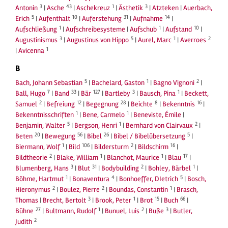
3
43
1
3
Antonin
|
Asche
|
Aschekreuz
|
Ästhetik
|
Atzteken
|
Auerbach,
5
10
31
14
Erich
|
Aufenthalt
|
Auferstehung
|
Aufnahme
|
1
1
10
Aufschließung
|
Aufschreibesysteme
|
Aufschub
|
Aufstand
|
3
5
1
2
Augustinismus
|
Augustinus von Hippo
|
Aurel, Marc
|
Averroes
1
|
Avicenna
B
5
1
2
Bach, Johann Sebastian
|
Bachelard, Gaston
|
Bagno Vignoni
|
7
33
127
3
1
Ball, Hugo
|
Band
|
Bär
|
Bartleby
|
Bausch, Pina
|
Beckett,
2
12
28
8
16
Samuel
|
Befreiung
|
Begegnung
|
Beichte
|
Bekenntnis
|
1
1
Bekenntnisschriften
|
Bene, Carmelo
|
Beneviste, Émile
|
5
1
2
Benjamin, Walter
|
Bergson, Henri
|
Bernhard von Clairvaux
|
20
56
26
5
Beten
|
Bewegung
|
Bibel
|
Bibel / Bibelübersetzung
|
1
106
2
16
Biermann, Wolf
|
Bild
|
Bildersturm
|
Bildschirm
|
2
1
1
17
Bildtheorie
|
Blake, William
|
Blanchot, Maurice
|
Blau
|
3
31
2
1
Blumenberg, Hans
|
Blut
|
Bodybuilding
|
Bohley, Bärbel
|
1
4
5
Böhme, Hartmut
|
Bonaventura
|
Bonhoeffer, DIetrich
|
Bosch,
2
2
1
Hieronymus
|
Boulez, Pierre
|
Boundas, Constantin
|
Brasch,
3
1
15
66
Thomas
|
Brecht, Bertolt
|
Brook, Peter
|
Brot
|
Buch
|
27
1
2
3
Bühne
|
Bultmann, Rudolf
|
Bunuel, Luis
|
Buße
|
Butler,
2
Judith