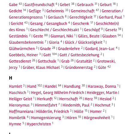
63
6
38
31
18
Gabe
|
Gastfreundschaft
|
Gebet
|
Gebrauch
|
Geburt
|
14
3
33
47
Gedicht
|
Gefüge
|
Geheimnis
|
Gemeinschaft
|
Generation /
1
8
17
1
Generationsprozess
|
Geräusch
|
Gerechtigkeit
|
Gerhard, Paul
43
4
17
|
Gericht
|
Gesang / Gesangbuch
|
Geschenk
|
Geschichte(n)
1
1
9
59
des Kinos
|
Geschlecht / Geschlechtsakt
|
Geschöpf
|
Gesetz
|
2
88
1
54
Geständnis
|
Geste
|
Giannari, Niki
|
Gilles, Beate
|
Glauben
|
7
4
1
Glaubensbekenntnis
|
Gloria
|
Glück / Glückseligkeit
|
3
28
2
4
Glühwürmchen
|
Gnade
|
Gnadenlehre
|
Godard, Jean-Luc
|
3
104
2
Goebbels, Heiner
|
Gott
|
Gott / Gottesbeziehung
|
26
1
26
2
Gottesdienst
|
Gottschalk
|
Grab
|
Gratuität
|
Grotowski,
1
3
2
42
Jerzy
|
Grüber, Klaus Michael
|
Gründonnerstag
|
Güte
H
3
102
64
30
1
Hamlet
|
Hand
|
Handel
|
Handlung
|
Haraway, Donna
|
1
Haschisch
|
Hegel, Georg Wilhelm Friedrich
|
Heidegger, Martin
|
1
12
26
59
2
Heiliger Geist
|
Herkunft
|
Herrschaft
|
Herz
|
Hesiod
|
3
7
2
3
Hieronymus
|
Himmelfahrt
|
Hindemith, Paul
|
Hochmut
|
3
15
2
Hoffmanniana
|
Hölderlin, Friedrich
|
Hölle
|
Homer
|
6
3
55
1
Homiletik
|
Homogenisierung
|
Hören
|
Hörgewohnheit
|
5
1
Hymne
|
Hyperchristen