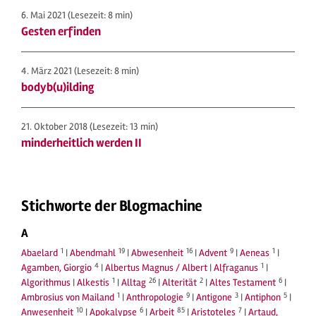
6. Mai 2021
(Lesezeit: 8 min)
Gesten erfinden
4. März 2021
(Lesezeit: 8 min)
bodyb(u)ilding
21. Oktober 2018
(Lesezeit: 13 min)
minderheitlich werden II
Stichworte der Blogmachine
A
1
19
16
9
1
Abaelard
|
Abendmahl
|
Abwesenheit
|
Advent
|
Aeneas
|
4
1
Agamben, Giorgio
|
Albertus Magnus / Albert
|
Alfraganus
|
1
26
2
6
Algorithmus
|
Alkestis
|
Alltag
|
Alterität
|
Altes Testament
|
1
9
3
5
Ambrosius von Mailand
|
Anthropologie
|
Antigone
|
Antiphon
|
10
6
85
7
Anwesenheit
|
Apokalypse
|
Arbeit
|
Aristoteles
|
Artaud,