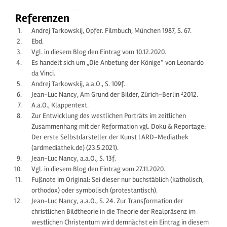
Referenzen
Andrej Tarkowskij, Opfer. Filmbuch, München 1987, S. 67.
Ebd.
Vgl. in diesem Blog den Eintrag vom 10.12.2020.
Es handelt sich um „Die Anbetung der Könige“ von Leonardo
da Vinci.
Andrej Tarkowskij, a.a.O., S. 109f.
Jean-Luc Nancy, Am Grund der Bilder, Zürich-Berlin ²2012.
A.a.O., Klappentext.
Zur Entwicklung des westlichen Porträts im zeitlichen
Zusammenhang mit der Reformation vgl. Doku & Reportage:
Der erste Selbstdarsteller der Kunst | ARD-Mediathek
(ardmediathek.de) (23.5.2021).
Jean-Luc Nancy, a.a.O., S. 13f.
Vgl. in diesem Blog den Eintrag vom 27.11.2020.
Fußnote im Original: Sei dieser nur buchstäblich (katholisch,
orthodox) oder symbolisch (protestantisch).
Jean-Luc Nancy, a.a.O., S. 24. Zur Transformation der
christlichen Bildtheorie in die Theorie der Realpräsenz im
westlichen Christentum wird demnächst ein Eintrag in diesem