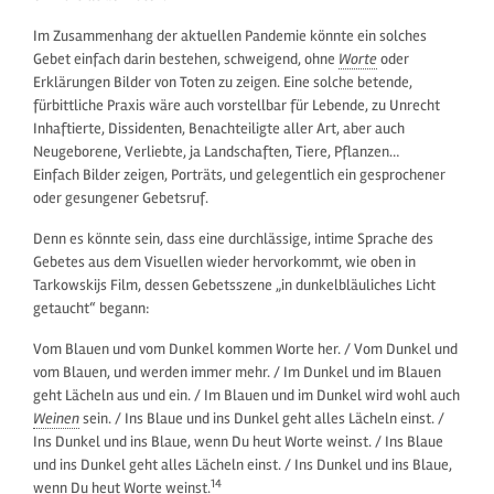
Im Zusammenhang der aktuellen Pandemie könnte ein solches
Gebet einfach darin bestehen, schweigend, ohne
Worte
oder
Erklärungen Bilder von Toten zu zeigen. Eine solche betende,
fürbittliche Praxis wäre auch vorstellbar für Lebende, zu Unrecht
Inhaftierte, Dissidenten, Benachteiligte aller Art, aber auch
Neugeborene, Verliebte, ja Landschaften, Tiere, Pflanzen…
Einfach Bilder zeigen, Porträts, und gelegentlich ein gesprochener
oder gesungener Gebetsruf.
Denn es könnte sein, dass eine durchlässige, intime Sprache des
Gebetes aus dem Visuellen wieder hervorkommt, wie oben in
Tarkowskijs Film, dessen Gebetsszene „in dunkelbläuliches Licht
getaucht“ begann:
Vom Blauen und vom Dunkel kommen Worte her. / Vom Dunkel und
vom Blauen, und werden immer mehr. / Im Dunkel und im Blauen
geht Lächeln aus und ein. / Im Blauen und im Dunkel wird wohl auch
Weinen
sein. / Ins Blaue und ins Dunkel geht alles Lächeln einst. /
Ins Dunkel und ins Blaue, wenn Du heut Worte weinst. / Ins Blaue
und ins Dunkel geht alles Lächeln einst. / Ins Dunkel und ins Blaue,
14
wenn Du heut Worte weinst.