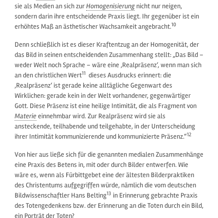
sie als Medien an sich zur
Homogenisierung
nicht nur neigen,
sondern darin ihre entscheidende Praxis liegt. Ihr gegenüber ist ein
10
erhöhtes Maß an ästhetischer Wachsamkeit angebracht.
Denn schließlich ist es dieser Kraftentzug an der Homogenität, der
das Bild in seinen entscheidenden Zusammenhang stellt: „Das Bild –
weder Welt noch Sprache – wäre eine ‚Realpräsenz‘, wenn man sich
11
an den christlichen Wert
dieses Ausdrucks erinnert: die
‚Realpräsenz‘ ist gerade keine alltägliche Gegenwart des
Wirklichen: gerade kein in der Welt vorhandener, gegenwärtiger
Gott. Diese Präsenz ist eine heilige Intimität, die als Fragment von
Materie
einnehmbar wird. Zur Realpräsenz wird sie als
ansteckende, teilhabende und teilgehabte, in der Unterscheidung
12
ihrer Intimität kommunizierende und kommunizierte Präsenz.“
Von hier aus ließe sich für die genannten medialen Zusammenhänge
eine Praxis des Betens in, mit oder durch Bilder entwerfen. Wie
wäre es, wenn als Fürbittgebet eine der ältesten Bilderpraktiken
des Christentums aufgegriffen würde, nämlich die vom deutschen
13
Bildwissenschaftler Hans Belting
in Erinnerung gebrachte Praxis
des Totengedenkens bzw. der Erinnerung an die Toten durch ein Bild,
ein Porträt der Toten?