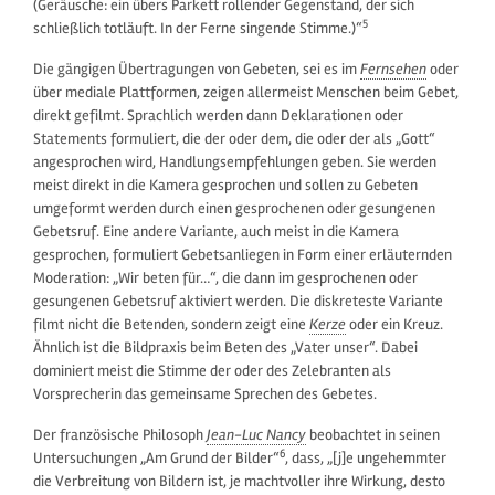
(Geräusche: ein übers Parkett rollender Gegenstand, der sich
5
schließlich totläuft. In der Ferne singende Stimme.)“
Die gängigen Übertragungen von Gebeten, sei es im
Fernsehen
oder
über mediale Plattformen, zeigen allermeist Menschen beim Gebet,
direkt gefilmt. Sprachlich werden dann Deklarationen oder
Statements formuliert, die der oder dem, die oder der als „Gott“
angesprochen wird, Handlungsempfehlungen geben. Sie werden
meist direkt in die Kamera gesprochen und sollen zu Gebeten
umgeformt werden durch einen gesprochenen oder gesungenen
Gebetsruf. Eine andere Variante, auch meist in die Kamera
gesprochen, formuliert Gebetsanliegen in Form einer erläuternden
Moderation: „Wir beten für…“, die dann im gesprochenen oder
gesungenen Gebetsruf aktiviert werden. Die diskreteste Variante
filmt nicht die Betenden, sondern zeigt eine
Kerze
oder ein Kreuz.
Ähnlich ist die Bildpraxis beim Beten des „Vater unser“. Dabei
dominiert meist die Stimme der oder des Zelebranten als
Vorsprecherin das gemeinsame Sprechen des Gebetes.
Der französische Philosoph
Jean-Luc Nancy
beobachtet in seinen
6
Untersuchungen „Am Grund der Bilder“
, dass, „[j]e ungehemmter
die Verbreitung von Bildern ist, je machtvoller ihre Wirkung, desto