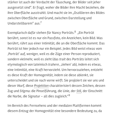
stärker ist auch der Verdacht der Täuschung, der Bilder seit jeher
ausgesetzt sind“. Er fragt, woher die Bilder ihre Macht beziehen, die
ihre Oberfläche ausstrahlt. Und macht sie im „Oszillieren des Bildes
zwischen Oberfläche und Grund, zwischen Darstellung und
7
Undarstellbarem“ aus.
8
Exemplarisch dafür stehen für Nancy Porträts.
„Ein Porträt
berührt, sonst ist es nur ein Passfoto, ein Anzeichen, kein Bild. Was
berührt, rührt aus einer Intimität, die an die Oberfläche kommt. Das
Porträt ist hier jedoch nur ein Beispiel. Jedes Bild weist etwas vom
‚Porträt‘ auf, weniger, weil es die Züge einer Person reproduziert,
sondern vielmehr, weil es zieht (das
trait
des Porträts leitet sich
etymologisch von lateinisch
trahere
, ‚ziehen‘ ab), indem es etwas,
eine Intimität, eine Kraft hervorzieht. Um hervorzuziehen, entzieht
es diese Kraft der Homogenität, indem sie diese ablenkt, sie
unterscheidet und sie nach vorne wirft. Sie projiziert sie vor uns und
dieser Wurf, diese
Projektion
charakterisiert dessen Zeichen, dessen
Zug und
Stigma
: die Pinselführung, die Linie, der
Stil
, der Einschnitt
9
die Narbe, die Signatur – all dies zugleich.“
Im Bereich des Fernsehens und der medialen Plattformen kommt
diesem
Entzug
der Homogenität eine besondere Bedeutung zu, da