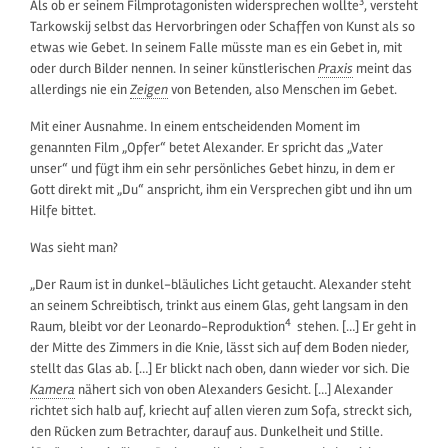
3
Als ob er seinem Filmprotagonisten widersprechen wollte
, versteht
Tarkowskij selbst das Hervorbringen oder Schaffen von Kunst als so
etwas wie Gebet. In seinem Falle müsste man es ein Gebet in, mit
oder durch Bilder nennen. In seiner künstlerischen
Praxis
meint das
allerdings nie ein
Zeigen
von Betenden, also Menschen im Gebet.
Mit einer Ausnahme. In einem entscheidenden Moment im
genannten Film „Opfer“ betet Alexander. Er spricht das „Vater
unser“ und fügt ihm ein sehr persönliches Gebet hinzu, in dem er
Gott direkt mit „Du“ anspricht, ihm ein Versprechen gibt und ihn um
Hilfe bittet.
Was sieht man?
„Der Raum ist in dunkel-bläuliches Licht getaucht. Alexander steht
an seinem Schreibtisch, trinkt aus einem Glas, geht langsam in den
4
Raum, bleibt vor der Leonardo-Reproduktion
stehen. […] Er geht in
der Mitte des Zimmers in die Knie, lässt sich auf dem Boden nieder,
stellt das Glas ab. […] Er blickt nach oben, dann wieder vor sich. Die
Kamera
nähert sich von oben Alexanders Gesicht. […] Alexander
richtet sich halb auf, kriecht auf allen vieren zum Sofa, streckt sich,
den Rücken zum Betrachter, darauf aus. Dunkelheit und Stille.