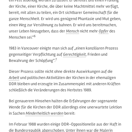
ein Fest lebendig werden zu lassen. Er bereitet uns einen Frühling
der Kirche, einer Kirche, die über keine Machtmittel mehr verfügt,
bereit, mit allen zu teilen, ein Ort sichtbarer Gemeinschaft für die
ganze Menschheit. Er wird uns genügend Phantasie und Mut geben,
einen Weg zur Versöhnung zu bahnen. Er wird uns bereitmachen,
unser Leben hinzugeben, dass der
Mensch
nicht mehr
Opfer
des
6
Menschen sei.“
1983 in Vancouver einigte man sich auf „einen konziliaren Prozess
gegenseitiger Verpflichtung auf
Gerechtigkeit
, Frieden und
7
Bewahrung der Schöpfung“.
Dieser Prozess sollte nicht ohne direkte Auswirkungen auf die
Arbeit
und politischen Aktivitäten der Kirchen in der ehemaligen
DDR bleiben und erzeugte im Zusammenspiel mit anderen Kräften
schließlich die Veränderungen des Herbstes 1989.
Bei genauerem Hinsehen halten die Erfahrungen der sogenannte
Wende für die Kirchen der DDR allerdings eine unerwartete Lektion
in Sachen
Minderheitlich werden
bereit:
Im Februar 1988 wurden einige DDR-Oppositionelle aus der Haft in
die Bundesrepublik abgeschoben. Unter ihnen war die Malerin