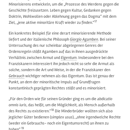
Minorisierens entwickeln, um die „Prozesse des Werdens gegen die
Geschichte freizusetzen. Leben gegen Kultur, Gedanken gegen
Doktrin, Wohlwollen oder Ablehnung gegen das Dogma“ mit dem
17
Ziel, „jene aktive minoritäre Kraft wieder zu finden.“
Ein konkretes Beispiel für eine derart minorisierende Methode
liefert und der italienische Philosoph
Giorgio Agamben
. Bei seiner
Untersuchung des nur scheinbar abgelegenen Genres der
Ordensregeln stößt Agamben auf das in ihnen ausgedrückte
Verhältnis zwischen Armut und
Eigentum
. Insbesondere bei den
Franziskanern interessiert ihn jedoch nicht so sehr die Armut als
solche, sondern die Art und Weise, in der die Franziskaner den
Gebrauch
wichtiger nehmen als das Eigentum. Das ist genau der
Punkt, an dem der minoritische Impuls auf Grundfragen
konstantinisch geprägten Rechtes stößt und es minorisiert.
„Für den Orden wie für seinen Gründer ging es um die
abdicatio
omnis iuris
, das heißt, um die Möglichkeit, als Mensch außerhalb
18
des Rechts zu existieren.“
Die Minderbrüder wollten sich also
jeglicher Güter bedienen (
simplex usus
), „ohne irgendwelche Rechte
(weder ein Gebrauchs- noch ein Eigentumsrecht) an ihnen zu
19
haben“.