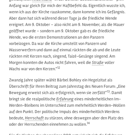
Anfang war gleich für mich der Haftbefehl da. Eigentlich wusste ich,
wenn ich aus der Kirche rauskomme, dann komme ich ins Gefängnis.
Aber dann hat sich während dieser Tage ja die friedliche Wende
ereignet. Am 9. Oktober – also nicht am 9. November, als die Mauer
geöffnet wurde – sondern am 9. Oktober gab es die friedliche
Wende, wo die ersten Demonstrationen an den Panzern
vorbeizogen. Da war die Kirche umstellt von Panzern und
Wasserwerfern und dann auf einmal rückten die ab und die Leute
rückten mit Kerzen nach, singend, Taizé-Gesänge singend. Am
Morgen konnten die Autos nicht fahren, weil die
Straße
voller
12
Wachs war von den Kerzen.“
Zwanzig Jahre später wählt Bärbel Bohley ein Hegelzitat als
Überschrift für Ihren Beitrag zum Jahrestag des Neuen Forum: „Eine
13
Bewegung erweist sich als erfolgreich, wenn sie zerfällt“
. Damit
bringt sie die realpolitische
Erfahrung
eines minderheitlichen Im-
Werden-Bleibens im Unterschied zum mehrheitlich Werden-Wollen
auf den Punkt. Der politische Impuls des minderheitlich Werdens
bedeute,
Herrschaft
zu stürzen, ohne deswegen aber den Platz des
14
oder der Herrschenden einnehmen zu wollen.