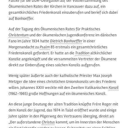
Falcke für die DDR-Delegation auf der Vollversammlung des
Ökumenischen Rates der Kirchen in Vancouver dazu auf, ein
gesamtkirchliches Friedenkonzil einzuberufen und berief sich dabei
auf Bonhoeffer.
Auf der Tagung des Ökumenischen Rates für Praktisches
Christentum
und der ökumenischen Jugendkonferenz im dänischen
Fano im Jahre 1934 hatte
Dietrich Bonhoeffer
in einer
Morgenandacht zu
Psalm
85 erstmals ein gesamtchristliches
Friedenskonzil gefordert. Er hatte an die
Tradition
altkirchlicher
Konzile angeknüpft und die versammelten Vertreter der Ökumene
direkt zur Einberufung eines solchen Konzils aufgerufen.
Wenig später äußerte auch der katholische Priester Max Joseph
Metzger die Idee eines christlichen Unionskonzils um des Friedens
willen. Johannes XXIII weckte mit den Zweiten Vatikanischen
Konzil
(1962-1965) große Hoffnungen auf ein ökumenisches Konzil.
An diese junge Deutung der alten Tradition knüpfte Frère Roger mit
dem Konzil der Jugend, das 1974 in Taizé eröffnet wurde und einige
Jahre später in den Pilgerweg des Vertrauens überging, direkt an:
„Der auferstandene
Christus
kommt, um im Innersten der Menschen