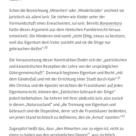
Schon die Bezeichnung ‚Minoriten‘ oder ‚Minderbrüder‘ zeichnet sie
juristisch als
alieni iuris
. Sie stehen wie Kinder unter der
Vormundschaft eines Erwachsenen,
sui iuris
. Bereits
Bonaventura
hatte dieses Argument aus dem römischen Familienrecht heraus
entwickelt. Die Minderen sind somit „nicht fähig, etwas zu besitzen,
weil das Eigentum dem Vater zusteht und sie die Dinge nur
20
gebrauchen dürfen“.
Die Voraussetzung dieser Konstruktion findet sich der „patristischen
und kanonistischen Rezeption der Lehre von der ursprünglichen
Gütergemeinschaft“. Demnach beginnen Eigentum und Recht „mit
21
dem Sündenfall und mit der Errichtung einer Stadt durch Kain“.
Wie Christus und die Apostel verzichten die Franziskaner auf jedes
Eigentumsrecht, können den „faktischen Gebrauch der Dinge“
jedoch beibehalten. Sie kehren mit ihrer
abdicatio iuris
also zurück
in diesen „Naturzustand“ und „die Trennung von Eigentum und
Gebrauch sind die Dispositive, derer sich die Franziskaner bedienten,
22
um jenen Stand technisch zu definieren, den sie ‚Armut‘ nannten.“
Zugespitzt heißt das, dass „den Minoriten ‚nur zu eigen ist, nicht zu
eigen zu haben von den vergänglichen Dingen‘“, was rechtlich