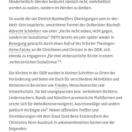
Minderheitlich-Werden bedeutet nämlich nicht, mehrheitlich
werden zu wollen, sondern im Werden zu bleiben.
So wurde die von Dietrich Bonhoeffers Überlegungen vom in-der-
Welt-Sein inspirierte, umstrittene Formel des Ostberliner Bischofs
Albrecht Schönherr
von einer „Kirche nicht neben, nicht gegen,
sondern im Sozialismus“ (1971) bereits ein Jahr später wieder in
Bewegung
gebracht durch einen Aufruf des Erfurter Theologen
Heino Falcke
an die Christinnen und Christen in der DDR, sich
ebenda zu engagieren „für eine verbesserliche Kirche in einem
2
‚verbesserlichen Sozialismus‘“
.
Die Kirchen in der DDR wurden in kleinen Schritten zu Orten der
Veränderung und boten ein Dach für verschiedene Aktivitäten und
Aktivisten in Bereichen wie
Frieden
, Menschenrechte und
Umweltschutz. Sie bot unangepassten bzw. verbotenen Dichtern,
Liedermachern, Bands und Künstlern provisorische Plattformen und
setzte sich für Wehrdienstverweigerer, Ausreisewillige und andere
3
politisch Verfolgte ein
. Neben offiziellen Treffen und
Vereinbarungen mit dem Staat fand diese Existenzform des
Christseins ihren Ausdruck in unkonventionellen Gesten wie der
folgenden: