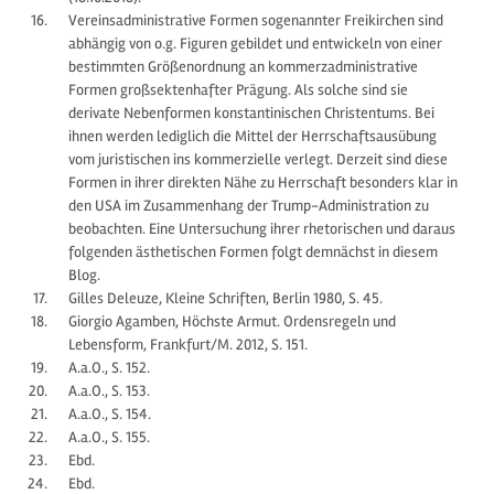
Vereinsadministrative Formen sogenannter Freikirchen sind
abhängig von o.g. Figuren gebildet und entwickeln von einer
bestimmten Größenordnung an kommerzadministrative
Formen großsektenhafter Prägung. Als solche sind sie
derivate Nebenformen konstantinischen Christentums. Bei
ihnen werden lediglich die Mittel der Herrschaftsausübung
vom juristischen ins kommerzielle verlegt. Derzeit sind diese
Formen in ihrer direkten Nähe zu Herrschaft besonders klar in
den USA im Zusammenhang der Trump-Administration zu
beobachten. Eine Untersuchung ihrer rhetorischen und daraus
folgenden ästhetischen Formen folgt demnächst in diesem
Blog.
Gilles Deleuze, Kleine Schriften, Berlin 1980, S. 45.
Giorgio Agamben, Höchste Armut. Ordensregeln und
Lebensform, Frankfurt/M. 2012, S. 151.
A.a.O., S. 152.
A.a.O., S. 153.
A.a.O., S. 154.
A.a.O., S. 155.
Ebd.
Ebd.