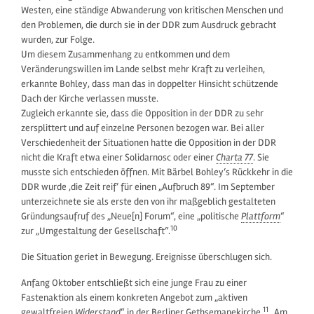
Westen, eine ständige Abwanderung von kritischen Menschen und
den Problemen, die durch sie in der DDR zum Ausdruck gebracht
wurden, zur Folge.
Um diesem Zusammenhang zu entkommen und dem
Veränderungswillen im Lande selbst mehr Kraft zu verleihen,
erkannte Bohley, dass man das in doppelter Hinsicht schützende
Dach der Kirche verlassen musste.
Zugleich erkannte sie, dass die Opposition in der DDR zu sehr
zersplittert und auf einzelne Personen bezogen war. Bei aller
Verschiedenheit der Situationen hatte die Opposition in der DDR
nicht die Kraft etwa einer Solidarnosc oder einer
Charta 77
. Sie
musste sich entschieden öffnen. Mit Bärbel Bohley‘s Rückkehr in die
DDR wurde ‚die Zeit reif‘ für einen „Aufbruch 89“. Im September
unterzeichnete sie als erste den von ihr maßgeblich gestalteten
Gründungsaufruf des „Neue[n] Forum“, eine „politische
Plattform
“
10
zur „Umgestaltung der Gesellschaft“.
Die Situation geriet in Bewegung. Ereignisse überschlugen sich.
Anfang Oktober entschließt sich eine junge Frau zu einer
Fastenaktion als einem konkreten Angebot zum „aktiven
11
gewaltfreien
Widerstand
“ in der Berliner Gethsemanekirche.
„Am