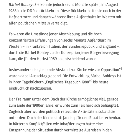
Bärbel Bohley
. Sie konnte jedoch sechs Monate später, im August
1988 in die DDR zurückkehren. Diese Rückkehr hatte sie noch in der
Haft ertrotzt und danach während ihres Aufenthalts im Westen mit
allen politischen Mitteln verteidigt.
Es waren die Umstände jener Abschiebung und die hoch
konzentrierten Erfahrungen von sechs Monate
Aufenthalt
im
Westen – in Frankreich, Italien, der Bundesrepublik und England –,
durch die Bärbel Bohley zu der Konzeption jener Bürgerbewegung
kam, die für den Herbst 1989 so entscheidend wurde.
8
Insbesondere der „heilende Abstand zur Kirche wie zur Opposition“
waren dabei Ausschlag gebend. Die Entwicklung Bärbel Bohleys ist
9
in ihren Tagebüchern „Englisches Tagebuch 1988“
bis heute
eindrücklich nachzulesen.
Der Freiraum unter dem Dach der Kirche ermöglichte viel, gerade
zum Ende der 1980er Jahre, er wurde zum Teil heroisch behauptet.
Zugleich aber wurden politisch relevante Aktivitäten, sobald sie
unter dem Dach der Kirche stattfanden, für den Staat berechenbar.
In härteren Konfliktfällen wie Inhaftierungen hatte eine
Entspannung der Situation durch vermittelte Ausreisen in den