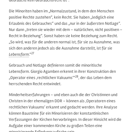
Gebrauchs kein Gebrauchsrecht ist“.
Die Minoriten haben im „Normalzustand, in dem den Menschen
positive Rechte zustehen“, kein Recht. Sie haben „lediglich eine
Erlaubnis des Gebrauches“ und das „nur in der äußersten Notlage“.
Nur dann „treten sie wieder mit dem – natürlichen, nicht positiven –
Recht in Beziehung“. Sonst haben sie keine Beziehung zum Recht.
„So wird, was für die anderen normal ist, für sie zu Ausnahme, was
sich den anderen jedoch als die Ausnahme darstellt, ist für sie
27
Lebensform
.“
Gebrauch und Notlage definieren somit die minoritische
Lebensform. Giorgio Agamben erkennt in ihrer Konstruktion den
28
„Operator eines ‚rechtlichen Vakuums‘“
, der das Leben dem
herrschenden Recht entwindet.
Minderheitserfahrungen – und eben auch die der Christinnen und
Christen in der ehemaligen DDR – können als ‚Operatoren eines
rechtlichen Vakuums‘ erkannt und gedacht werden. Ihre Analyse
können Bausteine für ein Minorisieren der konstantinischen
Verfassungen der Kirchen hervorbringen. In dieser Hinsicht wird die
Aufgabe einer kommenden Kirche zu großen Teilen eine
minorisierende Erfindungsaufgabe sein.