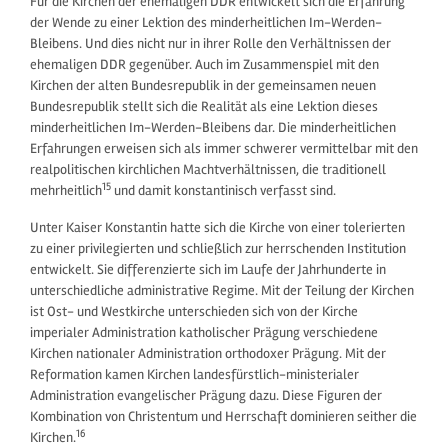
Für die Kirchen der ehemaligen DDR entwickelt sich die Erfahrung
der Wende zu einer Lektion des minderheitlichen Im-Werden-
Bleibens. Und dies nicht nur in ihrer Rolle den Verhältnissen der
ehemaligen DDR gegenüber. Auch im Zusammenspiel mit den
Kirchen der alten Bundesrepublik in der gemeinsamen neuen
Bundesrepublik stellt sich die Realität als eine Lektion dieses
minderheitlichen Im-Werden-Bleibens dar. Die minderheitlichen
Erfahrungen erweisen sich als immer schwerer vermittelbar mit den
realpolitischen kirchlichen Machtverhältnissen, die traditionell
15
mehrheitlich
und damit konstantinisch verfasst sind.
Unter Kaiser Konstantin hatte sich die Kirche von einer tolerierten
zu einer privilegierten und schließlich zur herrschenden Institution
entwickelt. Sie differenzierte sich im Laufe der Jahrhunderte in
unterschiedliche administrative Regime. Mit der Teilung der Kirchen
ist Ost- und Westkirche unterschieden sich von der Kirche
imperialer Administration katholischer Prägung verschiedene
Kirchen nationaler Administration orthodoxer Prägung. Mit der
Reformation kamen Kirchen landesfürstlich-ministerialer
Administration evangelischer Prägung dazu. Diese Figuren der
Kombination von Christentum und Herrschaft dominieren seither die
16
Kirchen.