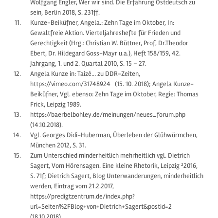
Wolfgang Engler, Wer wir sind. Die Erfahrung Ostdeutsch zu
sein, Berlin 2018, S. 231ff.
Kunze-Beiküfner, Angela.: Zehn Tage im Oktober, In:
Gewaltfreie Aktion. Vierteljahreshefte für Frieden und
Gerechtigkeit (Hrg.: Christian W. Büttner, Prof, Dr.Theodor
Ebert, Dr. Hildegard Goss-Mayr u.a.), Heft 158/159, 42.
Jahrgang, 1. und 2. Quartal 2010, S. 15 – 27.
Angela Kunze in: Taizé… zu DDR-Zeiten,
https://vimeo.com/31748924 (15. 10. 2018); Angela Kunze-
Beiküfner, Vgl. ebenso: Zehn Tage im Oktober, Regie: Thomas
Frick, Leipzig 1989.
https://baerbelbohley.de/meinungen/neues_forum.php
(14.10.2018).
Vgl. Georges Didi-Huberman, Überleben der Glühwürmchen,
München 2012, S. 31.
Zum Unterschied minderheitlich mehrheitlich vgl. Dietrich
Sagert, Vom Hörensagen. Eine kleine Rhetorik, Leipzig ²2016,
S. 71f; Dietrich Sagert, Blog Unterwanderungen, minderheitlich
werden, Eintrag vom 21.2.2017,
https://predigtzentrum.de/index.php?
url=Seiten%2FBlog+von+Dietrich+Sagert&postid=2
(18.10.2018).