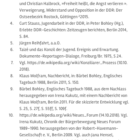
und Christian Halbrock, »Freiheit heißt, die Angst verlieren ».
Verweigerung, Widerstand und Opposition in der DDR: Der
Ostseebezirk Rostock, Göttingen ²2015.
Curt Stauss, Jugendarbeit in der DDR, in Peter Bohley (Hg.),
Erlebte DDR-Geschichten: Zeitzeugen berichten, Berlin 2014,
S. 84.
Jürgen Reihfahrt, a.a.O.
Taizé und das Konzil der Jugend. Ereignis und Erwartung.
Dokumente-Reportagen-Dialoge, Freiburg/Br. 1975, S 24.
Vgl. https://de.wikipedia.org/wiki/Konziliarer_Prozess (10.10.
2018).
Klaus Wolfram, Nachbericht, in: Bärbel Bohley, Englisches
Tagebuch 1988, Berlin 2011, S. 150.
Bärbel Bohley, Englisches Tagebuch 1988, aus dem Nachlass
herausgegeben von Irena Kukutz, mit einem Nachbericht von
Klaus Wolfram, Berlin 2011. Für die skizzierte Entwicklung vgl.
S. 25, S. 27f, S. 55ff, S. 109f.
https://de.wikipedia.org/wiki/Neues_Forum (14.10.2018). Vgl.
Irena Kukutz, Chronik der Bürgerbewegung Neues Forum
1989–1990. herausgegeben von der Robert-Havemann-
Gesellschaft e. V., Berlin 2009. Vgl. auch Jana Hensel,