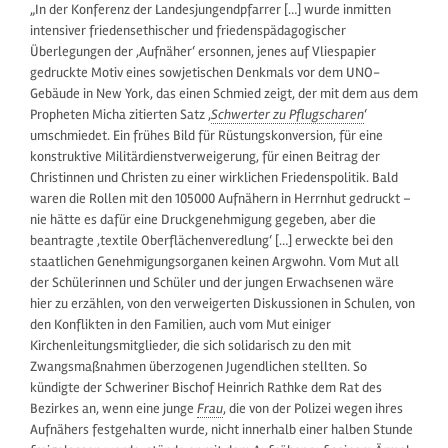
„In der Konferenz der Landesjungendpfarrer […] wurde inmitten
intensiver friedensethischer und friedenspädagogischer
Überlegungen der ‚Aufnäher‘ ersonnen, jenes auf Vliespapier
gedruckte Motiv eines sowjetischen Denkmals vor dem UNO-
Gebäude in New York, das einen Schmied zeigt, der mit dem aus dem
Propheten Micha zitierten Satz ‚
Schwerter zu Pflugscharen
‘
umschmiedet. Ein frühes Bild für Rüstungskonversion, für eine
konstruktive Militärdienstverweigerung, für einen Beitrag der
Christinnen und Christen zu einer wirklichen Friedenspolitik. Bald
waren die Rollen mit den 105000 Aufnähern in Herrnhut gedruckt –
nie hätte es dafür eine Druckgenehmigung gegeben, aber die
beantragte ‚textile Oberflächenveredlung‘ […] erweckte bei den
staatlichen Genehmigungsorganen keinen Argwohn. Vom Mut all
der Schülerinnen und Schüler und der jungen Erwachsenen wäre
hier zu erzählen, von den verweigerten Diskussionen in Schulen, von
den Konflikten in den Familien, auch vom Mut einiger
Kirchenleitungsmitglieder, die sich solidarisch zu den mit
Zwangsmaßnahmen überzogenen Jugendlichen stellten. So
kündigte der Schweriner Bischof Heinrich Rathke dem Rat des
Bezirkes an, wenn eine junge
Frau
, die von der Polizei wegen ihres
Aufnähers festgehalten wurde, nicht innerhalb einer halben Stunde