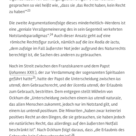
gesprochen so viel heißt wie, „dass sie ‚das Recht haben, kein Recht
23
zu haben‘“
Die zweite Argumentationsfolge dieses minderheitlich-Werdens ist
eine „geniale Verallgemeinerung des in sein Gegenteil verkehrten
24
Notstandsparadigmas“.
Auch dieser Ansatz geht auf eine
römische Rechtsfigur zurück, nämlich auf die
lex Rodia de iactu
,
„dem zufolge im Fall äußerster Not jeder aufgrund des Naturrechts
berechtigt ist, die Sachen des anderen zu gebrauchen.
Noch im Streit zwischen den Franziskanern und dem Papst
(
Johannes XXII
.), der zur Verdammung der sogenannten Spiritualen
25
geführt hatte
, hatte der Papst die Unterscheidung zwischen
ius
utendi
, dem Gebrauchsrecht, und der
licentia utendi
, der Erlaubnis
zum Gebrauch, bestritten. Dem entgegen stellt Wilhelm von
Ockham die „Unterscheidung zwischen einem
ius utendi naturale
,
das allen Menschen zukommt, jedoch nur im Notstand gilt, und
einem
ius untendi positivum
. Die Minoriten „haben zwar keinerlei
positives Recht an den Dingen, die sie gebrauchen, sie haben jedoch
ein natürliches Recht, das allerdings auf den äußersten Notfall
beschränkt ist“. Nach Ockham folgt daraus, dass „die Erlaubnis des
26