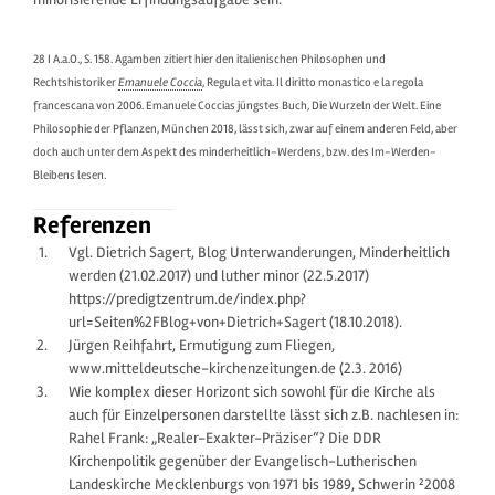
28 I A.a.O., S. 158. Agamben zitiert hier den italienischen Philosophen und
Rechtshistoriker
Emanuele Coccia
, Regula et vita. Il diritto monastico e la regola
francescana von 2006. Emanuele Coccias jüngstes Buch, Die Wurzeln der Welt. Eine
Philosophie der Pflanzen, München 2018, lässt sich, zwar auf einem anderen Feld, aber
doch auch unter dem Aspekt des minderheitlich-Werdens, bzw. des Im-Werden-
Bleibens lesen.
Referenzen
Vgl. Dietrich Sagert, Blog Unterwanderungen, Minderheitlich
werden (21.02.2017) und luther minor (22.5.2017)
https://predigtzentrum.de/index.php?
url=Seiten%2FBlog+von+Dietrich+Sagert (18.10.2018).
Jürgen Reihfahrt, Ermutigung zum Fliegen,
www.mitteldeutsche-kirchenzeitungen.de (2.3. 2016)
Wie komplex dieser Horizont sich sowohl für die Kirche als
auch für Einzelpersonen darstellte lässt sich z.B. nachlesen in:
Rahel Frank: „Realer-Exakter-Präziser“? Die DDR
Kirchenpolitik gegenüber der Evangelisch-Lutherischen
Landeskirche Mecklenburgs von 1971 bis 1989, Schwerin ²2008