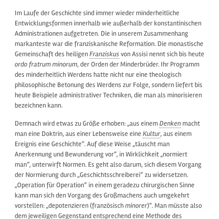
Im Laufe der Geschichte sind immer wieder minderheitliche
Entwicklungsformen innerhalb wie außerhalb der konstantinischen
Administrationen aufgetreten. Die in unserem Zusammenhang
markanteste war die franziskanische Reformation. Die monastische
Gemeinschaft des heiligen
Franziskus
von Assisi nennt sich bis heute
ordo fratrum minorum
, der Orden der Minderbrüder. Ihr Programm
des minderheitlich Werdens hatte nicht nur eine theologisch
philosophische Betonung des Werdens zur Folge, sondern liefert bis
heute Beispiele administrativer Techniken, die man als minorisieren
bezeichnen kann.
Demnach wird etwas zu Größe erhoben: „aus einem
Denken
macht
man eine Doktrin, aus einer Lebensweise eine
Kultur
, aus einem
Ereignis eine Geschichte“. Auf diese Weise „täuscht man
Anerkennung und Bewunderung vor“, in Wirklichkeit „normiert
man“, unterwirft Normen. Es geht also darum, sich diesem Vorgang
der Normierung durch „Geschichtsschreiberei“ zu widersetzen.
„Operation für Operation“ in einem geradezu chirurgischen Sinne
kann man sich den Vorgang des Großmachens auch umgekehrt
vorstellen: „depotenzieren (französisch
minorer
)“. Man müsste also
dem jeweiligen Gegenstand entsprechend eine Methode des