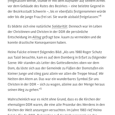
freigelassen werde, stünde er mit dem Aufnäher auf seinem Ärmel
vor dem Gebäude des Rates des Bezirkes – eine belebte Gegend in
der Bezirksstadt Schwerin –, bis er ebenfalls festgenommen würde
4
oder bis die junge Frau frei sei. Sie wurde alsbald freigelassen.“
Es bildete sich eine natürliche
Solidarität
. Dennoch war im Leben
der Christinnen und Christen in der DDR die persönliche
Entscheidung im
Alltag
gefragt bzw. kaum zu vermeiden und die
konnte drastische Konsequenzen haben.
Heino Falcke erinnert folgendes Bild: „Als uns 1980 Roger Schutz
aus Taizé besuchte, kam es auf dem Domberg in Erfurt zu folgender
Szene: Wir standen als Leiter des Gottesdienstes oben vor dem
Dom, da löste sich aus der Gemeinde zu Füßen der Domstufen ein
kleiner Junge und stieg ganz allein vor allen die Treppe hinauf. Wir
hielten den Atem an. Das war ein wunderbares Symbol für uns
Christen in der DDR – sich zu wagen, alleine aus der Menge heraus
5
seinen Weg zu gehen.“
Wahrscheinlich war es nicht ohne Grund, dass es die Kirchen der
ehemaligen DDR waren, die eine alte Prozedur des Werdens in den
Kirchen der Welt anzuregen versuchten. Im Jahre 1983 rief Heino