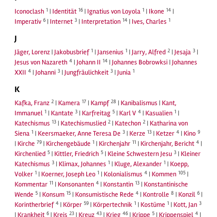
1
16
1
14
Iconoclash
|
Identität
|
Ignatius von Loyola
|
Ikone
|
6
3
14
1
Imperativ
|
Internet
|
Interpretation
|
Ives, Charles
J
1
1
2
3
Jäger, Lorenz
|
Jakobusbrief
|
Jansenius
|
Jarry, Alfred
|
Jesaja
|
4
14
Jesus von Nazareth
|
Johann II
|
Johannes Bobrowksi
|
Johannes
4
3
3
1
XXII
|
Johanni
|
Jungfräulichkeit
|
Junia
K
2
17
28
Kafka, Franz
|
Kamera
|
Kampf
|
Kanibalismus
|
Kant,
1
3
5
4
1
Immanuel
|
Kantate
|
Karfreitag
|
Karl V
|
Kasualien
|
13
2
2
Katechismus
|
Katechismuslied
|
Katechon
|
Katharina von
1
3
13
4
9
Siena
|
Keersmaeker, Anne Teresa De
|
Kerze
|
Ketzer
|
Kino
79
1
11
4
|
Kirche
|
Kirchengebäude
|
Kirchenjahr
|
Kirchenjahr, Bericht
|
5
5
3
Kirchenlied
|
Kittler, Friedrich
|
Kleine Schwestern Jesu
|
Kleiner
3
1
1
Katechismus
|
Klimax, Johannes
|
Kluge, Alexander
|
Koepp,
1
1
4
105
Volker
|
Koerner, Joseph Leo
|
Kolonialismus
|
Kommen
|
11
4
13
Kommentar
|
Konsonanten
|
Konstantin
|
Konstantinische
5
15
4
8
6
Wende
|
Konsum
|
Konsumistische Rede
|
Kontrolle
|
Konzil
|
4
59
1
1
3
Korintherbrief
|
Körper
|
Körpertechnik
|
Kostüme
|
Kott, Jan
6
23
43
46
5
4
|
Krankheit
|
Kreis
|
Kreuz
|
Krieg
|
Krippe
|
Krippenspiel
|