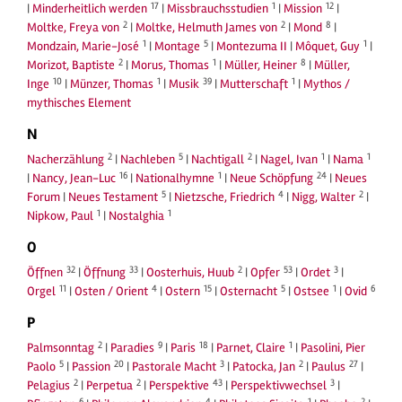
17
1
12
|
Minderheitlich werden
|
Missbrauchsstudien
|
Mission
|
2
2
8
Moltke, Freya von
|
Moltke, Helmuth James von
|
Mond
|
1
5
1
Mondzain, Marie-José
|
Montage
|
Montezuma II
|
Môquet, Guy
|
2
1
8
Morizot, Baptiste
|
Morus, Thomas
|
Müller, Heiner
|
Müller,
10
1
39
1
Inge
|
Münzer, Thomas
|
Musik
|
Mutterschaft
|
Mythos /
mythisches Element
N
2
5
2
1
1
Nacherzählung
|
Nachleben
|
Nachtigall
|
Nagel, Ivan
|
Nama
16
1
24
|
Nancy, Jean-Luc
|
Nationalhymne
|
Neue Schöpfung
|
Neues
5
4
2
Forum
|
Neues Testament
|
Nietzsche, Friedrich
|
Nigg, Walter
|
1
1
Nipkow, Paul
|
Nostalghia
O
32
33
2
53
3
Öffnen
|
Öffnung
|
Oosterhuis, Huub
|
Opfer
|
Ordet
|
11
4
15
5
1
6
Orgel
|
Osten / Orient
|
Ostern
|
Osternacht
|
Ostsee
|
Ovid
P
2
9
18
1
Palmsonntag
|
Paradies
|
Paris
|
Parnet, Claire
|
Pasolini, Pier
5
20
3
2
27
Paolo
|
Passion
|
Pastorale Macht
|
Patocka, Jan
|
Paulus
|
2
2
43
3
Pelagius
|
Perpetua
|
Perspektive
|
Perspektivwechsel
|
6
4
1
2