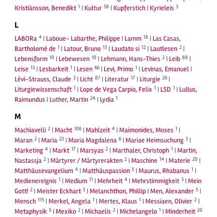
1
58
3
Kristiánsson, Benedikt
|
Kultur
|
Kupferstich
|
Kyrieleis
L
4
18
LABORa
|
Laboue- Labarthe, Philippe
|
Lamm
|
Las Casas,
1
13
12
2
Bartholomé de
|
Latour, Bruno
|
Laudato si
|
Lautlesen
|
10
10
2
88
Lebensform
|
Lebewesen
|
Lehmann, Hans-Thies
|
Leib
|
13
1
66
1
Leise
|
Lesbarkeit
|
Lesen
|
Levi, Primo
|
Levinas, Emanuel
|
3
87
17
26
Lévi-Strauss, Claude
|
Licht
|
Literatur
|
Liturgie
|
1
1
1
Liturgiewissenschaft
|
Lope de Vega Carpio, Felix
|
LSD
|
Lullus,
24
1
Raimundus
|
Luther, Martin
|
Lydia
M
2
106
4
1
Machiavelli
|
Macht
|
Mahlzeit
|
Maimonides, Moses
|
2
23
6
3
Maran
|
Maria
|
Maria Magdalena
|
Mariae Heimsuchung
|
4
17
2
1
Marketing
|
Markt
|
Marsyas
|
Marthaler, Christoph
|
Martin,
2
2
14
20
Nastassja
|
Märtyrer / Märtyrerakten
|
Maschine
|
Materie
|
4
5
1
Matthäusevangelium
|
Matthäuspassion
|
Maurus, Rhabanus
|
1
11
4
3
Medienereignis
|
Medium
|
Mehrheit
|
Mehrstimmigkeit
|
Mein
2
5
5
Gott!
|
Meister Eckhart
|
Melanchthon, Phillip
|
Men, Alexander
|
115
1
1
2
Mensch
|
Merkel, Angela
|
Mertes, Klaus
|
Messiaen, Olivier
|
5
2
2
1
20
Metaphysik
|
Mexiko
|
Michaelis
|
Michelangelo
|
Minderheit