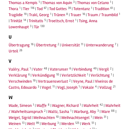
1
3
1
Thomas a Kempis
|
Thomas von Aquin
|
Thomas von Celano
|
1
116
67
39
1
61
Thora
|
Tier
|
Tod
|
Tod Gottes
|
Totentanz
|
Tradition
|
19
1
8
16
1
Tragödie
|
Trakl, Georg
|
Tränen
|
Trauer
|
Traum / Traumbild
14
5
1
|
Trinität
|
Trinitatis
|
Troeltsch, Ernst
|
Tsing, Anna
3
130
Lowenhaupt
|
Tür
U
16
2
11
7
Übertragung
|
Übertretung
|
Universität
|
Unterwanderung
|
26
Urteil
V
1
48
6
49
2
Valéry, Paul
|
Vater
|
Vaterunser
|
Verbindung
|
Vergil
|
6
10
1
1
Verklärung
|
Verkündigung
|
Verletzlichkeit
|
Verlichtung
|
19
2
Verschwinden
|
Vertrauensverlust
|
Veyne, Paul
|
Viveiros de
3
11
1
4
21
Castro, Edouardo
|
Vogel
|
Vogl, Joseph
|
Vokale
|
Vollzug
W
1
8
1
42
Wade, Simeon
|
Waffe
|
Wagner, Richard
|
Wahrheit
|
Wahrheit
2
1
3
88
/ Wahrheitsanspruch
|
Waltz, Sasha
|
Warburg, Aby
|
Ware
|
10
1
31
Weigel, Sigrid
|
Weihnachten
|
Weihnachtsengel
|
Wein
|
13
99
3
125
51
Weinen
|
Welt
|
Werbung
|
Werden
|
Werk
|
2
1
22