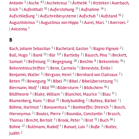
3
43
1
3
Antonin
|
Asche
|
Aschekreuz
|
Ästhetik
|
Atzteken
|
Auerbach,
5
10
31
14
Erich
|
Aufenthalt
|
Auferstehung
|
Aufnahme
|
1
1
10
Aufschließung
|
Aufschreibesysteme
|
Aufschub
|
Aufstand
|
3
5
1
2
Augustinismus
|
Augustinus von Hippo
|
Aurel, Marc
|
Averroes
1
|
Avicenna
B
5
1
2
Bach, Johann Sebastian
|
Bachelard, Gaston
|
Bagno Vignoni
|
7
33
127
3
1
Ball, Hugo
|
Band
|
Bär
|
Bartleby
|
Bausch, Pina
|
Beckett,
2
12
28
8
16
Samuel
|
Befreiung
|
Begegnung
|
Beichte
|
Bekenntnis
|
1
1
Bekenntnisschriften
|
Bene, Carmelo
|
Beneviste, Émile
|
5
1
2
Benjamin, Walter
|
Bergson, Henri
|
Bernhard von Clairvaux
|
20
56
26
5
Beten
|
Bewegung
|
Bibel
|
Bibel / Bibelübersetzung
|
1
106
2
16
Biermann, Wolf
|
Bild
|
Bildersturm
|
Bildschirm
|
2
1
1
17
Bildtheorie
|
Blake, William
|
Blanchot, Maurice
|
Blau
|
3
31
2
1
Blumenberg, Hans
|
Blut
|
Bodybuilding
|
Bohley, Bärbel
|
1
4
5
Böhme, Hartmut
|
Bonaventura
|
Bonhoeffer, DIetrich
|
Bosch,
2
2
1
Hieronymus
|
Boulez, Pierre
|
Boundas, Constantin
|
Brasch,
3
1
15
66
Thomas
|
Brecht, Bertolt
|
Brook, Peter
|
Brot
|
Buch
|
27
1
2
3
Bühne
|
Bultmann, Rudolf
|
Bunuel, Luis
|
Buße
|
Butler,
2
Judith