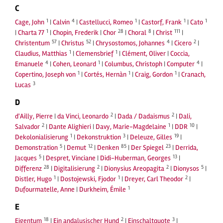
C
1
4
1
1
1
Cage, John
|
Calvin
|
Castellucci, Romeo
|
Castorf, Frank
|
Cato
1
28
8
111
|
Charta 77
|
Chopin, Frederik
|
Chor
|
Choral
|
Christ
|
57
52
4
2
Christentum
|
Christus
|
Chrysostomos, Johannes
|
Cicero
|
1
1
Claudius, Matthias
|
Clemensbrief
|
Clément, Oliver
|
Coccia,
4
1
4
Emanuele
|
Cohen, Leonard
|
Columbus, Christoph
|
Computer
|
1
1
1
Copertino, Joseph von
|
Cortés, Hernàn
|
Craig, Gordon
|
Cranach,
3
Lucas
D
2
2
d'Ailly, Pierre
|
da Vinci, Leonardo
|
Dada / Dadaismus
|
Dali,
2
1
10
Salvador
|
Dante Alighieri
|
Davy, Marie-Magdelaine
|
DDR
|
1
3
19
Dekolonialisierung
|
Dekonstruktion
|
Deleuze, Gilles
|
5
12
85
23
Demonstration
|
Demut
|
Denken
|
Der Spiegel
|
Derrida,
5
13
Jacques
|
Despret, Vinciane
|
Didi-Huberman, Georges
|
28
2
2
5
Differenz
|
Digitalisierung
|
Dionysius Areopagita
|
Dionysos
|
1
1
2
Distler, Hugo
|
Dostojewski, Fjodor
|
Dreyer, Carl Theodor
|
1
Dufourmatelle, Anne
|
Durkheim, Émile
E
18
2
3
Eigentum
|
Ein andalusischer Hund
|
Einschaltquote
|