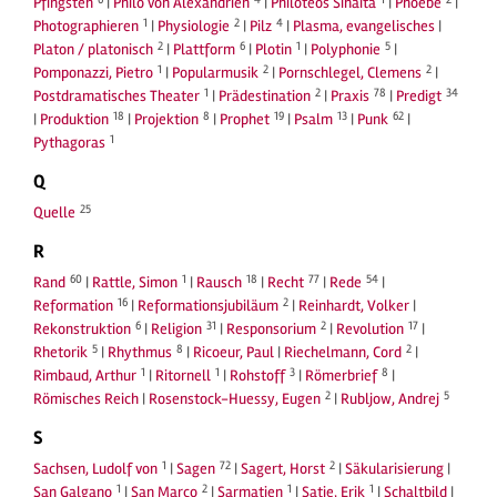
Pfingsten
|
Philo von Alexandrien
|
Philoteos Sinaita
|
Phoebe
|
1
2
4
Photographieren
|
Physiologie
|
Pilz
|
Plasma, evangelisches
|
2
6
1
5
Platon / platonisch
|
Plattform
|
Plotin
|
Polyphonie
|
1
2
2
Pomponazzi, Pietro
|
Popularmusik
|
Pornschlegel, Clemens
|
1
2
78
34
Postdramatisches Theater
|
Prädestination
|
Praxis
|
Predigt
18
8
19
13
62
|
Produktion
|
Projektion
|
Prophet
|
Psalm
|
Punk
|
1
Pythagoras
Q
25
Quelle
R
60
1
18
77
54
Rand
|
Rattle, Simon
|
Rausch
|
Recht
|
Rede
|
16
2
Reformation
|
Reformationsjubiläum
|
Reinhardt, Volker
|
6
31
2
17
Rekonstruktion
|
Religion
|
Responsorium
|
Revolution
|
5
8
2
Rhetorik
|
Rhythmus
|
Ricoeur, Paul
|
Riechelmann, Cord
|
1
1
3
8
Rimbaud, Arthur
|
Ritornell
|
Rohstoff
|
Römerbrief
|
2
5
Römisches Reich
|
Rosenstock-Huessy, Eugen
|
Rubljow, Andrej
S
1
72
2
Sachsen, Ludolf von
|
Sagen
|
Sagert, Horst
|
Säkularisierung
|
1
2
1
1
San Galgano
|
San Marco
|
Sarmatien
|
Satie, Erik
|
Schaltbild
|