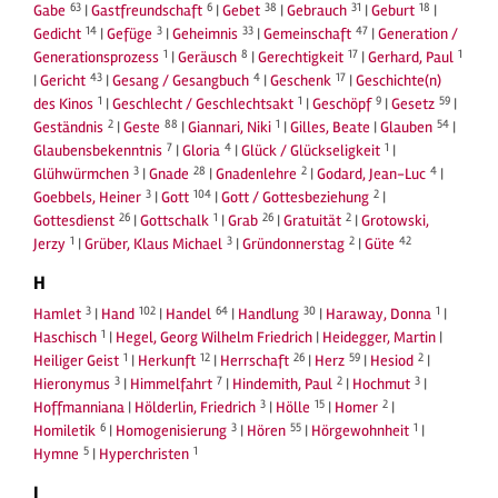
63
6
38
31
18
Gabe
|
Gastfreundschaft
|
Gebet
|
Gebrauch
|
Geburt
|
14
3
33
47
Gedicht
|
Gefüge
|
Geheimnis
|
Gemeinschaft
|
Generation /
1
8
17
1
Generationsprozess
|
Geräusch
|
Gerechtigkeit
|
Gerhard, Paul
43
4
17
|
Gericht
|
Gesang / Gesangbuch
|
Geschenk
|
Geschichte(n)
1
1
9
59
des Kinos
|
Geschlecht / Geschlechtsakt
|
Geschöpf
|
Gesetz
|
2
88
1
54
Geständnis
|
Geste
|
Giannari, Niki
|
Gilles, Beate
|
Glauben
|
7
4
1
Glaubensbekenntnis
|
Gloria
|
Glück / Glückseligkeit
|
3
28
2
4
Glühwürmchen
|
Gnade
|
Gnadenlehre
|
Godard, Jean-Luc
|
3
104
2
Goebbels, Heiner
|
Gott
|
Gott / Gottesbeziehung
|
26
1
26
2
Gottesdienst
|
Gottschalk
|
Grab
|
Gratuität
|
Grotowski,
1
3
2
42
Jerzy
|
Grüber, Klaus Michael
|
Gründonnerstag
|
Güte
H
3
102
64
30
1
Hamlet
|
Hand
|
Handel
|
Handlung
|
Haraway, Donna
|
1
Haschisch
|
Hegel, Georg Wilhelm Friedrich
|
Heidegger, Martin
|
1
12
26
59
2
Heiliger Geist
|
Herkunft
|
Herrschaft
|
Herz
|
Hesiod
|
3
7
2
3
Hieronymus
|
Himmelfahrt
|
Hindemith, Paul
|
Hochmut
|
3
15
2
Hoffmanniana
|
Hölderlin, Friedrich
|
Hölle
|
Homer
|
6
3
55
1
Homiletik
|
Homogenisierung
|
Hören
|
Hörgewohnheit
|
5
1
Hymne
|
Hyperchristen
I