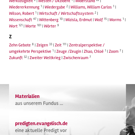
Werklosigkeit
|
Westen / Okzident
|
Widerstand
|
1
2
1
Wiedererkennung
|
Wiedergabe
|
Williams, William Carlos
|
1
2
Wilson, Robert
|
Wirtschaft / Wirtschaftssystem
|
47
10
15
1
Wissenschaft
|
Wittenberg
|
Wizisla, Erdmut
|
Wolf
|
Worms
|
121
101
9
Wort
|
Worte
|
Wörter
Z
8
33
111
Zehn Gebote
|
Zeigen
|
Zeit
|
Zentralperspektive /
1
1
7
umgekehrte Perspektive
|
Zeuge /Zeugin
|
Zhao, Chloé
|
Zoom
|
32
7
Zukunft
|
Zweiter Weltkrieg
|
Zwischenraum
Materialien
aus unserem Fundus …
predigten.evangelisch.de
eine aktuelle Predigt vor