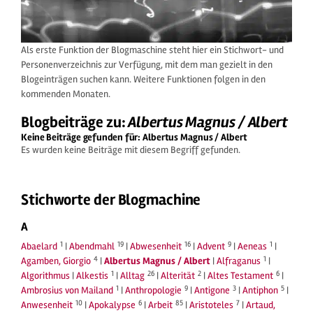
Als erste Funktion der Blogmaschine steht hier ein Stichwort- und
Personenverzeichnis zur Verfügung, mit dem man gezielt in den
Blogeinträgen suchen kann. Weitere Funktionen folgen in den
kommenden Monaten.
Blogbeiträge zu:
Albertus Magnus / Albert
Keine Beiträge gefunden für: Albertus Magnus / Albert
Es wurden keine Beiträge mit diesem Begriff gefunden.
Stichworte der Blogmachine
A
1
19
16
9
1
Abaelard
|
Abendmahl
|
Abwesenheit
|
Advent
|
Aeneas
|
4
1
Agamben, Giorgio
|
Albertus Magnus / Albert
|
Alfraganus
|
1
26
2
6
Algorithmus
|
Alkestis
|
Alltag
|
Alterität
|
Altes Testament
|
1
9
3
5
Ambrosius von Mailand
|
Anthropologie
|
Antigone
|
Antiphon
|
10
6
85
7
Anwesenheit
|
Apokalypse
|
Arbeit
|
Aristoteles
|
Artaud,