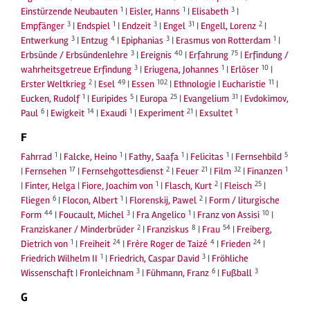
1
1
3
Einstürzende Neubauten
|
Eisler, Hanns
|
Elisabeth
|
3
1
3
31
2
Empfänger
|
Endspiel
|
Endzeit
|
Engel
|
Engell, Lorenz
|
3
4
3
1
Entwerkung
|
Entzug
|
Epiphanias
|
Erasmus von Rotterdam
|
3
40
75
Erbsünde / Erbsündenlehre
|
Ereignis
|
Erfahrung
|
Erfindung /
3
1
10
wahrheitsgetreue Erfindung
|
Eriugena, Johannes
|
Erlöser
|
2
49
102
11
Erster Weltkrieg
|
Esel
|
Essen
|
Ethnologie
|
Eucharistie
|
1
5
25
31
Eucken, Rudolf
|
Euripides
|
Europa
|
Evangelium
|
Evdokimov,
6
14
1
21
1
Paul
|
Ewigkeit
|
Exaudi
|
Experiment
|
Exsultet
F
1
1
1
1
5
Fahrrad
|
Falcke, Heino
|
Fathy, Saafa
|
Felicitas
|
Fernsehbild
17
2
21
32
1
|
Fernsehen
|
Fernsehgottesdienst
|
Feuer
|
Film
|
Finanzen
1
2
25
|
Finter, Helga
|
Fiore, Joachim von
|
Flasch, Kurt
|
Fleisch
|
6
1
2
Fliegen
|
Flocon, Albert
|
Florenskij, Pawel
|
Form / liturgische
44
3
1
10
Form
|
Foucault, Michel
|
Fra Angelico
|
Franz von Assisi
|
2
8
54
Franziskaner / Minderbrüder
|
Franziskus
|
Frau
|
Freiberg,
1
24
4
24
Dietrich von
|
Freiheit
|
Frère Roger de Taizé
|
Frieden
|
1
3
Friedrich Wilhelm II
|
Friedrich, Caspar David
|
Fröhliche
3
6
3
Wissenschaft
|
Fronleichnam
|
Fühmann, Franz
|
Fußball
G