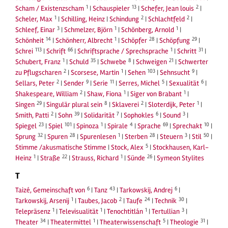
1
13
2
Scham / Existenzscham
|
Schauspieler
|
Schefer, Jean louis
|
1
2
2
Scheler, Max
|
Schilling, Heinz
|
Schindung
|
Schlachtfeld
|
3
1
1
Schleef, Einar
|
Schmelzer, Björn
|
Schönberg, Arnold
|
14
1
28
29
Schönheit
|
Schönherr, Albrecht
|
Schöpfer
|
Schöpfung
|
113
66
1
31
Schrei
|
Schrift
|
Schriftsprache / Sprechsprache
|
Schritt
|
1
35
8
21
Schubert, Franz
|
Schuld
|
Schwebe
|
Schweigen
|
Schwerter
2
1
103
9
zu Pflugscharen
|
Scorsese, Martin
|
Sehen
|
Sehnsucht
|
2
9
11
5
6
Sellars, Peter
|
Sender
|
Serie
|
Serres, Michel
|
Sexualität
|
2
1
1
Shakespeare, William
|
Shaw, Fiona
|
Siger von Brabant
|
29
8
2
1
Singen
|
Singulär plural sein
|
Sklaverei
|
Sloterdijk, Peter
|
2
39
7
6
3
Smith, Patti
|
Sohn
|
Solidarität
|
Sophokles
|
Sound
|
23
101
1
4
69
10
Spiegel
|
Spiel
|
Spinoza
|
Spirale
|
Sprache
|
Sprechakt
|
32
28
1
28
3
50
Sprung
|
Spuren
|
Spurenlesen
|
Sterben
|
Steuern
|
Stil
|
5
Stimme /akusmatische Stimme
|
Stock, Alex
|
Stockhausen, Karl-
1
22
1
26
Heinz
|
Straße
|
Strauss, Richard
|
Sünde
|
Symeon Stylites
T
6
43
6
Taizé, Gemeinschaft von
|
Tanz
|
Tarkowskij, Andrej
|
1
2
24
30
Tarkowskij, Arsenij
|
Taubes, Jacob
|
Taufe
|
Technik
|
1
1
1
3
Telepräsenz
|
Televisualität
|
Tenochtitlán
|
Tertullian
|
34
1
5
31
Theater
|
Theatermittel
|
Theaterwissenschaft
|
Theologie
|