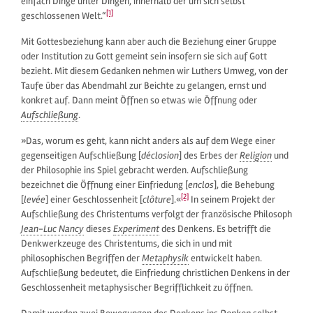
einfach Dinge unter Dingen, innerhalb der um sich selbst
[1]
geschlossenen Welt.“
Mit Gottesbeziehung kann aber auch die Beziehung einer Gruppe
oder Institution zu Gott gemeint sein insofern sie sich auf Gott
bezieht. Mit diesem Gedanken nehmen wir Luthers Umweg, von der
Taufe über das Abendmahl zur Beichte zu gelangen, ernst und
konkret auf. Dann meint Öffnen so etwas wie Öffnung oder
Aufschließung
.
»Das, worum es geht, kann nicht anders als auf dem Wege einer
gegenseitigen Aufschließung [
déclosion
] des Erbes der
Religion
und
der Philosophie ins Spiel gebracht werden. Aufschließung
bezeichnet die Öffnung einer Einfriedung [
enclos
], die Behebung
[2]
[
levée
] einer Geschlossenheit [
clôture
].«
In seinem Projekt der
Aufschließung des Christentums verfolgt der französische Philosoph
Jean-Luc Nancy
dieses
Experiment
des Denkens. Es betrifft die
Denkwerkzeuge des Christentums, die sich in und mit
philosophischen Begriffen der
Metaphysik
entwickelt haben.
Aufschließung bedeutet, die Einfriedung christlichen Denkens in der
Geschlossenheit metaphysischer Begrifflichkeit zu öffnen.