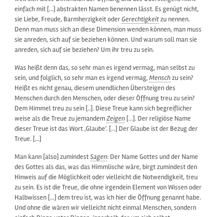
einfach mit […] abstrakten Namen benennen lässt. Es genügt nicht,
sie Liebe, Freude, Barmherzigkeit oder
Gerechtigkeit
zu nennen.
Denn man muss sich an diese Dimension wenden können, man muss
sie anreden, sich auf sie beziehen können. Und warum soll man sie
anreden, sich auf sie beziehen? Um ihr treu zu sein.
Was heißt denn das, so sehr man es irgend vermag, man selbst zu
sein, und folglich, so sehr man es irgend vermag,
Mensch
zu sein?
Heißt es nicht genau, diesem unendlichen Übersteigen des
Menschen durch den Menschen, oder dieser Öffnung treu zu sein?
Dem Himmel treu zu sein [..]. Diese Treue kann sich begreiflicher
weise als die Treue zu jemandem
Zeigen
[…]. Der religiöse Name
dieser Treue ist das Wort ‚Glaube‘. […] Der Glaube ist der Bezug der
Treue. […]
Man kann [also] zumindest
Sagen
: Der Name Gottes und der Name
des Gottes als das, was das Himmlische wäre, birgt zumindest den
Hinweis auf die Möglichkeit oder vielleicht die Notwendigkeit, treu
zu sein. Es ist die Treue, die ohne irgendein Element von Wissen oder
Halbwissen […] dem treu ist, was ich hier die Öffnung genannt habe.
Und ohne die wären wir vielleicht nicht einmal Menschen, sondern