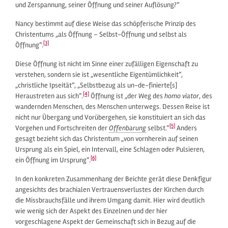
und Zerspannung, seiner Öffnung und seiner Auflösung?“
Nancy bestimmt auf diese Weise das schöpferische Prinzip des
Christentums „als Öffnung – Selbst-Öffnung und selbst als
[3]
Öffnung“.
Diese Öffnung ist nicht im Sinne einer zufälligen Eigenschaft zu
verstehen, sondern sie ist „wesentliche Eigentümlichkeit“,
„christliche Ipseität“, „Selbstbezug als un-de-finierte[s]
[4]
Heraustreten aus sich“.
Öffnung ist „der Weg des
homo viator
, des
wandernden Menschen, des Menschen unterwegs. Dessen Reise ist
nicht nur Übergang und Vorübergehen, sie konstituiert an sich das
[5]
Vorgehen und Fortschreiten der
Offenbarung
selbst.“
Anders
gesagt bezieht sich das Christentum „von vornherein auf seinen
Ursprung als ein Spiel, ein Intervall, eine Schlagen oder Pulsieren,
[6]
ein Öffnung im Ursprung“.
In den konkreten Zusammenhang der Beichte gerät diese Denkfigur
angesichts des brachialen Vertrauensverlustes der Kirchen durch
die Missbrauchsfälle und ihrem Umgang damit. Hier wird deutlich
wie wenig sich der Aspekt des Einzelnen und der hier
vorgeschlagene Aspekt der Gemeinschaft sich in Bezug auf die