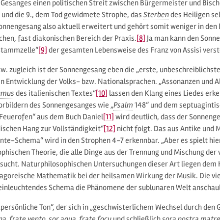
 Gesanges einen politischen Streit zwischen Bürgermeister und Bisch
 und die 9., dem Tod gewidmete Strophe, das
Sterben
des Heiligen se
nnengesang also aktuell erweitert und gehört somit weniger in den l
chen, fast diakonischen Bereich der Praxis.
[8]
Ja man kann den Sonne
Stammzelle“
[9]
der gesamten Lebensweise des Franz von Assisi vers
. zugleich ist der Sonnengesang eben die „erste, unbeschreiblichste
en Entwicklung der Volks- bzw. Nationalsprachen. „Assonanzen und Al
hmus
des italienischen Textes“
[10]
lassen den Klang eines Liedes erke
Vorbildern des Sonnengesanges wie „
Psalm
148“ und dem septuagintis
n Feuerofen“ aus dem Buch Daniel
[11]
wird deutlich, dass der Sonnen
ischen Hang zur Vollständigkeit“
[12]
nicht folgt. Das aus Antike und 
te-Schema“ wird in den Strophen 4-7 erkennbar. „Aber es spielt hier 
phischen Theorie, die alle Dinge aus der Trennung und Mischung der 
rsucht. Naturphilosophischen Untersuchungen dieser Art liegen dem H
hagoreische Mathematik bei der heilsamen Wirkung der Musik. Die vi
s einleuchtendes Schema die Phänomene der sublunaren Welt anschauli
„persönliche Ton“, der sich in „geschwisterlichem Wechsel durch den G
na, frate vento, sor aqua, frate focu
und schließlich
sora nostra matre