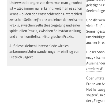
Unterwanderungen von dem, was man gewohnt
geistigen E
ist – also immer nur erkennt, weil man es schon
Seelendinge
kennt – bilden den entscheidenden Unterschied
zwischen Selbstreferenz und einer denkerischen
Und die wen
Praxis, zwischen Selbstbespiegelung und einer
vieler Einfa
spirituellen Praxis, zwischen Selbstdarstellung
Sonnengesan
und einer homiletisch-liturgischen Praxis.
unschuldigst
auch er Krea
Auf diese kleinen Unterschiede wird es
ankommen!Unterwanderungen – ein Blog von
Dieser Son
Dietrich Sagert
enzyklische
Auseinander
Laudato si
‘
.
Über Entst
Franz von As
Not herausg
sollten“, so
der „Singse