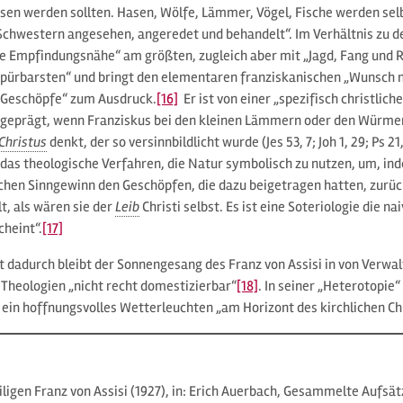
sen werden sollten. Hasen, Wölfe, Lämmer, Vögel, Fische werden selb
Schwestern angesehen, angeredet und behandelt“. Im Verhältnis zu den
he Empfindungsnähe“ am größten, zugleich aber mit „Jagd, Fang und Ra
pürbarsten“ und bringt den elementaren franziskanischen „Wunsch 
 Geschöpfe“ zum Ausdruck.
[16]
Er ist von einer „spezifisch christlich
 geprägt, wenn Franziskus bei den kleinen Lämmern oder den Würme
Christus
denkt, der so versinnbildlicht wurde (Jes 53, 7; Joh 1, 29; Ps 21
„das theologische Verfahren, die Natur symbolisch zu nutzen, um, in
schen Sinngewinn den Geschöpfen, die dazu beigetragen hatten, zurüc
t, als wären sie der
Leib
Christi selbst. Es ist eine Soteriologie die na
cheint“.
[17]
zt dadurch bleibt der Sonnengesang des Franz von Assisi in von Verwa
 Theologien „nicht recht domestizierbar“
[18]
. In seiner „Heterotopie“
 ein hoffnungsvolles Wetterleuchten „am Horizont des kirchlichen Ch
iligen Franz von Assisi (1927), in: Erich Auerbach, Gesammelte Aufsät