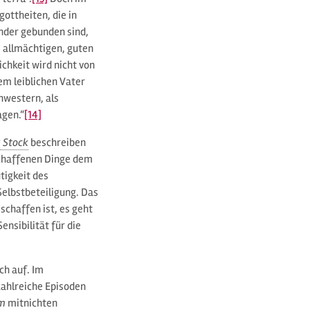
ottheiten, die in
der gebunden sind,
, allmächtigen, guten
chkeit wird nicht von
m leiblichen Vater
hwestern, als
agen.“
[14]
 Stock
beschreiben
schaffenen Dinge dem
tigkeit des
Selbstbeteiligung. Das
schaffen ist, es geht
nsibilität für die
ch auf. Im
zahlreiche Episoden
um
mitnichten