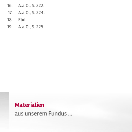
A.a.O., S. 222.
A.a.O., S. 224.
Ebd.
A.a.O., S. 225.
Materialien
aus unserem Fundus …