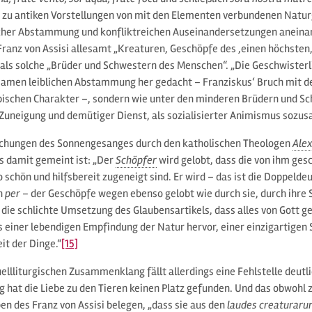
 zu antiken Vorstellungen von mit den Elementen verbundenen Naturg
her Abstammung und konfliktreichen Auseinandersetzungen aneinan
 Franz von Assisi allesamt „Kreaturen, Geschöpfe des ‚einen höchsten
 als solche „Brüder und Schwestern des Menschen“. „Die Geschwisterli
amen leiblichen Abstammung her gedacht – Franziskus‘ Bruch mit de
pischen Charakter –, sondern wie unter den minderen Brüdern und Sc
 Zuneigung und demütiger Dienst, als sozialisierter Animismus sozus
chungen des Sonnengesanges durch den katholischen Theologen
Alex
s damit gemeint ist: „Der
Schöpfer
wird gelobt, dass die von ihm ge
schön und hilfsbereit zugeneigt sind. Er wird – das ist die Doppeldeu
en
per
– der Geschöpfe wegen ebenso gelobt wie durch sie, durch ihre 
t die schlichte Umsetzung des Glaubensartikels, dass alles von Gott ge
 einer lebendigen Empfindung der Natur hervor, einer einzigartigen Se
it der Dinge.“
[15]
ellliturgischen Zusammenklang fällt allerdings eine Fehlstelle deutli
 hat die Liebe zu den Tieren keinen Platz gefunden. Und das obwohl 
n des Franz von Assisi belegen, „dass sie aus den
laudes creaturar