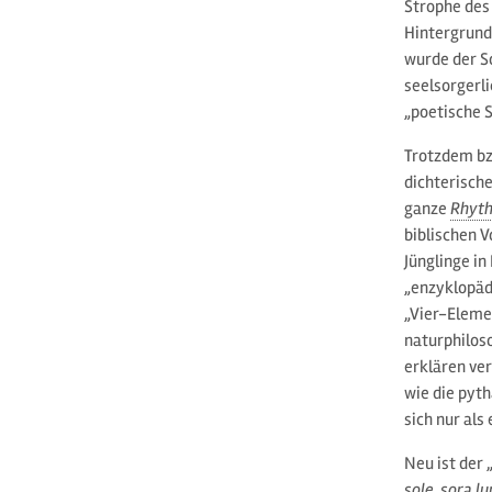
Strophe des
Hintergrund
wurde der So
seelsorgerli
„poetische 
Trotzdem bzw
dichterisch
ganze
Rhyt
biblischen 
Jünglinge i
„enzyklopäd
„Vier-Elemen
naturphiloso
erklären ve
wie die pyt
sich nur al
Neu ist der 
sole, sora lu