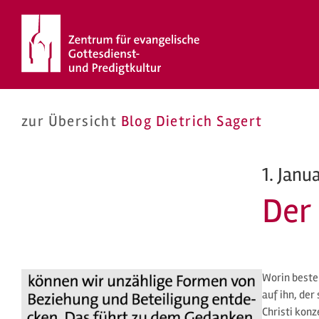
Zum
Inhalt
springen
zur Übersicht
Blog Dietrich Sagert
1. Janu
Der
Worin beste
auf ihn, der
Christi konz