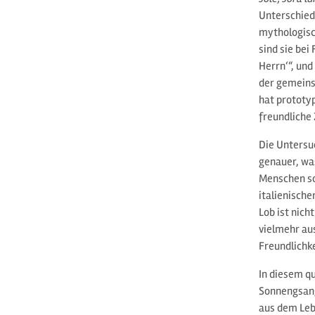
Unterschied
mythologisc
sind sie bei
Herrn‘“, und
der gemeins
hat prototy
freundliche
Die Untersu
genauer, wa
Menschen so 
italienisch
Lob ist nich
vielmehr aus
Freundlichke
In diesem qu
Sonnengsang
aus dem Lebe