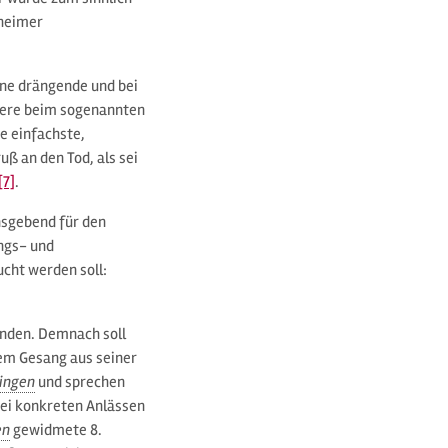
eheimer
ine drängende und bei
ndere beim sogenannten
die einfachste,
ß an den Tod, als sei
[7]
.
nsgebend für den
ngs- und
cht werden soll:
nden. Demnach soll
esem Gesang aus seiner
ingen
und sprechen
bei konkreten Anlässen
en
gewidmete 8.