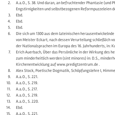
A.a.O., S. 38. Und daran, an befruchtender Phantasie (und
Engstirnigkeiten und selbstbezogenen Reformpuzzeleien d
Ebd.
Ebd.
Ebd.
Die sich um 1300 aus dem lateinischen herausentwickelnde
von Meister Eckart, nach dessen Verurteilung schließlich vo
der Nationalsprachen im Europa des 16. Jahrhunderts, in: Ku
Erich Auerbach, Über das Persönliche in der Wirkung des hei
zum minderheitlich werden (sint minores) in: D.S., minder
Kirchenentwicklung auf www.predigtzentrum.de .
Alex Stock, Poetische Dogmatik, Schöpfungslehre I, Himmel 
A.a.O., S. 221.
A.a.O., S. 219.
A.a.O., S. 217.
A.a.O., S. 219.
A.a.O., S. 220.
Ebd.
A.a.O., S. 221.