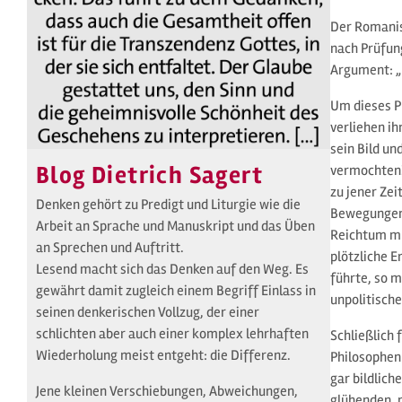
Der Romanis
nach Prüfun
Argument: „[
Um dieses P
verliehen i
sein Bild u
Blog Dietrich Sagert
vermochten?
zu jener Zei
Denken gehört zu Predigt und Liturgie wie die
Bewegungen,
Arbeit an Sprache und Manuskript und das Üben
Reichtum mü
an Sprechen und Auftritt.
plötzliche 
Lesend macht sich das Denken auf den Weg. Es
führte, so m
gewährt damit zugleich einem Begriff Einlass in
unpolitische
seinen denkerischen Vollzug, der einer
schlichten aber auch einer komplex lehrhaften
Schließlich 
Wiederholung meist entgeht: die Differenz.
Philosophen 
gar bildlich
Jene kleinen Verschiebungen, Abweichungen,
glühenden, 