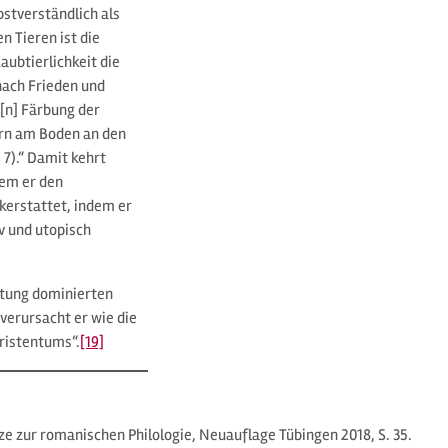
stverständlich als
 Tieren ist die
ubtierlichkeit die
nach Frieden und
e[n] Färbung der
rn am Boden an den
, 7).“ Damit kehrt
dem er den
kerstattet, indem er
iv und utopisch
ltung dominierten
 verursacht er wie die
ristentums“.
[19]
ze zur romanischen Philologie, Neuauflage Tübingen 2018, S. 35.