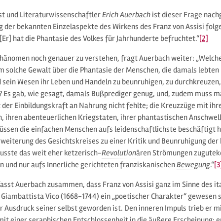
t und Literaturwissenschaftler
Erich Auerbach
ist dieser Frage nac
g der bekannten Einzelaspekte des Wirkens des Franz von Assisi fol
Er] hat die Phantasie des Volkes für Jahrhunderte befruchtet.“
[2]
hänomen noch genauer zu verstehen, fragt Auerbach weiter: „Welch
hm solche Gewalt über die Phantasie der Menschen, die damals lebten
nd sein Wesen ihr Leben und Handeln zu beunruhigen, zu durchkreuzen
 Es gab, wie gesagt, damals Bußprediger genug, und, zudem muss m
t der Einbildungskraft an Nahrung nicht fehlte; die Kreuzzüge mit ih
 ihren abenteuerlichen Kriegstaten, ihrer phantastischen Anschwel
ssen die einfachen Menschen aufs leidenschaftlichste beschäftigt 
Erweiterung des Gesichtskreises zu einer Kritik und Beunruhigung de
usste das weit eher ketzerisch-
Revolution
ären Strömungen zugutek
n und nur aufs Innerliche gerichteten franziskanischen
Bewegung
.“
[3
fasst Auerbach zusammen, dass Franz von Assisi ganz im Sinne des it
Giambattista Vico (1668-1744) ein „poetischer Charakter“ gewesen se
er Ausdruck seiner selbst geworden ist. Den inneren Impuls trieb er mi
mit einer seraphischen Entschlossenheit in die äußere Erscheinung; e