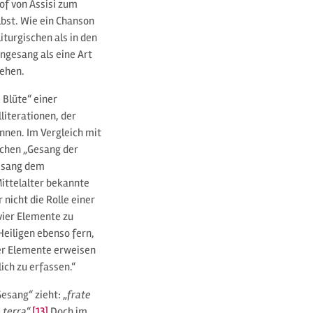
of von Assisi zum
lbst. Wie ein Chanson
iturgischen als in den
ngesang als eine Art
tehen.
 Blüte“ einer
literationen, der
nnen. Im Vergleich mit
chen „Gesang der
gesang dem
Mittelalter bekannte
nicht die Rolle einer
vier Elemente zu
eiligen ebenso fern,
er Elemente erweisen
ch zu erfassen.“
esang“ zieht: „
frate
 terra
“.
[13]
Doch im