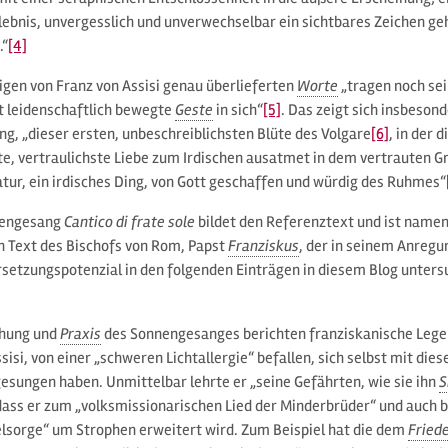
rlebnis, unvergesslich und unverwechselbar ein sichtbares Zeichen g
.“
[4]
igen von Franz von Assisi genau überlieferten
Worte
„tragen noch se
lt leidenschaftlich bewegte
Geste
in sich“
[5]
. Das zeigt sich insbeso
g, „dieser ersten, unbeschreiblichsten Blüte des Volgare
[6]
, in der 
e, vertraulichste Liebe zum Irdischen ausatmet in dem vertrauten Gru
tur, ein irdisches Ding, von Gott geschaffen und würdig des Ruhmes“
nengesang
Cantico di frate sole
bildet den Referenztext und ist name
n Text des Bischofs von Rom, Papst
Franziskus
, der in seinem Anregu
setzungspotenzial in den folgenden Einträgen in diesem Blog untersu
ehung und
Praxis
des Sonnengesanges berichten franziskanische Lege
sisi, von einer „schweren Lichtallergie“ befallen, sich selbst mit di
esungen haben. Unmittelbar lehrte er „seine Gefährten, wie sie ihn
S
 dass er zum „volksmissionarischen Lied der Minderbrüder“ und auch 
elsorge“ um Strophen erweitert wird. Zum Beispiel hat die dem
Fried