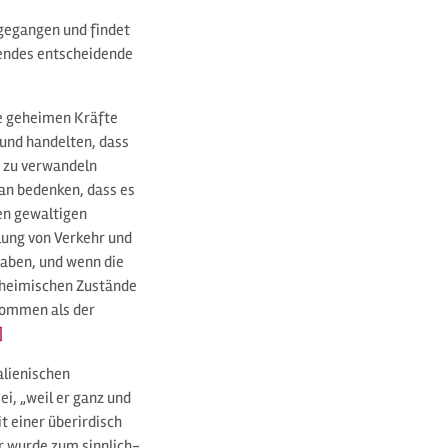
hgegangen und findet
gendes entscheidende
e geheimen Kräfte
 und handelten, dass
, zu verwandeln
an bedenken, dass es
ren gewaltigen
lung von Verkehr und
haben, und wenn die
r heimischen Zustände
ommen als der
]
alienischen
i, „weil er ganz und
t einer überirdisch
r wurde zum sinnlich-