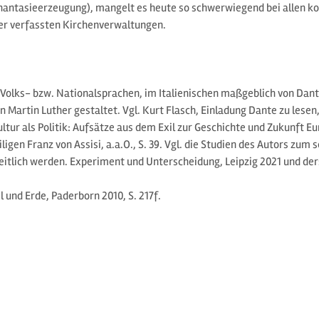
 Phantasieerzeugung), mangelt es heute so schwerwiegend bei allen k
er verfassten Kirchenverwaltungen.
 Volks- bzw. Nationalsprachen, im Italienischen maßgeblich von Dan
n Martin Luther gestaltet. Vgl. Kurt Flasch, Einladung Dante zu lesen
ltur als Politik: Aufsätze aus dem Exil zur Geschichte und Zukunft Eu
ligen Franz von Assisi, a.a.O., S. 39. Vgl. die Studien des Autors zu
heitlich werden. Experiment und Unterscheidung, Leipzig 2021 und de
und Erde, Paderborn 2010, S. 217f.