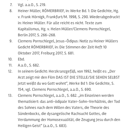
Vgl. a.a.O., S. 219.
Heiner Müller, RÖMERBRIEF, in: Werke Bd. 1: Die Gedichte, Hg.
v. Frank Hörnigk, Frankfurt/M. 1998, S. 290. Wiederabgedruckt
in: Heiner Müller. Für alle reicht es nicht. Texte zum
Kapitalismus, Hg. v. Helen Müller/Clemens Pornschlegel,
Berlin 2017, S. 266-268.
Clemens Pornschlegel, Jesus-Ödipus: Notiz zu Heiner Müllers
Gedicht RÖMERBRIEF, in: Die Stimmen der Zeit Heft 10
Oktober 2017, Freiburg 2017, S. 681.
Ebd.
A.a.O., S. 682.
In seinem Gedicht: Herzkranzgefäß, von 1992, heißt es: „Der
Arzt zeigt mir den Film DAS IST DIE STELLE/SIE SEHEN SELBST
Jetzt weißt du wo Gott wohnt“, Werke Bd 1: Die Gedichte, S.
154, vgl. Clemens Pornschlegel, a.a.O., S. 690.
Clemens Pornschlegel, a.a.O., S. 682. „im Einzelnen werden
thematisiert: das anti-ödipale Vater-Sohn-Verhältnis, der Tod
des Sohnes nach dem Willen des Vaters, die Theorie des
Sündenbocks, die dysangelische Rachsucht Gottes, die
Verdammung der Homosexualität, die Zeugung Jesu durch den
Heiligen Geist“ (a.a.O., S. 683).