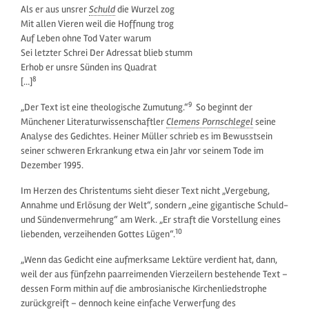
Als er aus unsrer
Schuld
die Wurzel zog
Mit allen Vieren weil die Hoffnung trog
Auf Leben ohne Tod Vater warum
Sei letzter Schrei Der Adressat blieb stumm
Erhob er unsre Sünden ins Quadrat
8
[…]
9
„Der Text ist eine theologische Zumutung.“
So beginnt der
Münchener Literaturwissenschaftler
Clemens Pornschlegel
seine
Analyse des Gedichtes. Heiner Müller schrieb es im Bewusstsein
seiner schweren Erkrankung etwa ein Jahr vor seinem Tode im
Dezember 1995.
Im Herzen des Christentums sieht dieser Text nicht „Vergebung,
Annahme und Erlösung der Welt“, sondern „eine gigantische Schuld-
und Sündenvermehrung“ am Werk. „Er straft die Vorstellung eines
10
liebenden, verzeihenden Gottes Lügen“.
„Wenn das Gedicht eine aufmerksame Lektüre verdient hat, dann,
weil der aus fünfzehn paarreimenden Vierzeilern bestehende Text –
dessen Form mithin auf die ambrosianische Kirchenliedstrophe
zurückgreift – dennoch keine einfache Verwerfung des