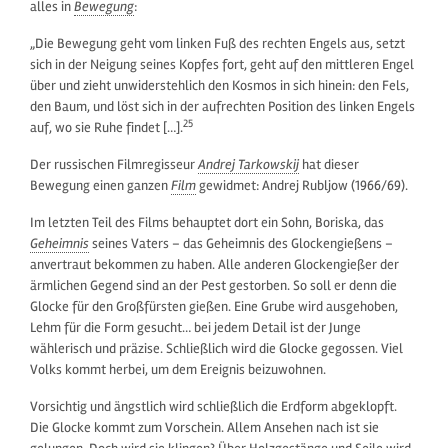
alles in
Bewegung
:
„Die Bewegung geht vom linken Fuß des rechten Engels aus, setzt
sich in der Neigung seines Kopfes fort, geht auf den mittleren Engel
über und zieht unwiderstehlich den Kosmos in sich hinein: den Fels,
den Baum, und löst sich in der aufrechten Position des linken Engels
25
auf, wo sie Ruhe findet […].
Der russischen Filmregisseur
Andrej Tarkowskij
hat dieser
Bewegung einen ganzen
Film
gewidmet: Andrej Rubljow (1966/69).
Im letzten Teil des Films behauptet dort ein Sohn, Boriska, das
Geheimnis
seines Vaters – das Geheimnis des Glockengießens –
anvertraut bekommen zu haben. Alle anderen Glockengießer der
ärmlichen Gegend sind an der Pest gestorben. So soll er denn die
Glocke für den Großfürsten gießen. Eine Grube wird ausgehoben,
Lehm für die Form gesucht… bei jedem Detail ist der Junge
wählerisch und präzise. Schließlich wird die Glocke gegossen. Viel
Volks kommt herbei, um dem Ereignis beizuwohnen.
Vorsichtig und ängstlich wird schließlich die Erdform abgeklopft.
Die Glocke kommt zum Vorschein. Allem Ansehen nach ist sie