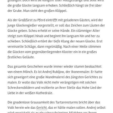
gelungen. Doch wird sie klingen? Über Holzgestänge und Seile wird
die große Glocke langsam erhoben. Schließlich hängt sie frei über
der Grube. Man sieht den großen Klöppel.
Als der Großfürst zu Pferd eintrifft mit geladenen Gästen, wird der
junge Glockengießer vorgestellt, er soll das Zeichen zum Läuten der
Glocke geben. Scheu erhebt er seine Hände. Ein stämmiger Alter
steigt zum Klöppel hinab und beginnt ihn langsam hin und her zu
schieben. Schließlich ertönt der tiefe Klang der neuen Glocke. Erst
vereinzelte Schläge, dann regelmäßig. Nach einer Weile stimmen
die Glocken vom gegenüberliegenden Kloster ein in ein großes
festliches Geläute.
Das gesamte Geschehen wurde immer wieder stumm beobachtet
von einem Mönch. Es ist Andrej Rubljow, der Ikonenmaler. Er hatte
sich geweigert eine große Wandmalerei des Jüngsten Gerichtes zu
malen. Er wolle das Volk nicht mehr verängstigen mit solchen
Schreckensbildern und rezitierte an ihrer Stelle das Hohe Lied der
Liebe in der weißen Kathedrale.
Die gnadenlose Grausamkeit des Tartarensturms bricht über das
Volk herein wie das
Gericht
, das er hätte malen sollen. Andrej selbst
wird verwickelt als er ein schwachsinniges Mädchen vor ihrem