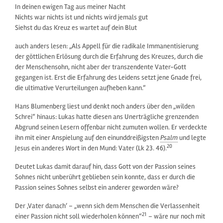
In deinen ewigen Tag aus meiner Nacht
Nichts war nichts ist und nichts wird jemals gut
Siehst du das Kreuz es wartet auf dein Blut
auch anders lesen: „Als Appell für die radikale Immanentisierung
der göttlichen Erlösung durch die Erfahrung des Kreuzes, durch die
der Menschensohn, nicht aber der transzendente Vater-Gott
gegangen ist. Erst die Erfahrung des Leidens setzt jene Gnade frei,
die ultimative Verurteilungen aufheben kann.“
Hans Blumenberg liest und denkt noch anders über den „wilden
Schrei“ hinaus: Lukas hatte diesen ans Unerträgliche grenzenden
Abgrund seinen Lesern offenbar nicht zumuten wollen. Er verdeckte
ihn mit einer Anspielung auf den einunddreißigsten
Psalm
und legte
20
Jesus ein anderes Wort in den Mund: Vater (Lk 23. 46).
Deutet Lukas damit darauf hin, dass Gott von der Passion seines
Sohnes nicht unberührt geblieben sein konnte, dass er durch die
Passion seines Sohnes selbst ein anderer geworden wäre?
Der ‚Vater danach‘ – „wenn sich dem Menschen die Verlassenheit
21
einer Passion nicht soll wiederholen können“
– wäre nur noch mit