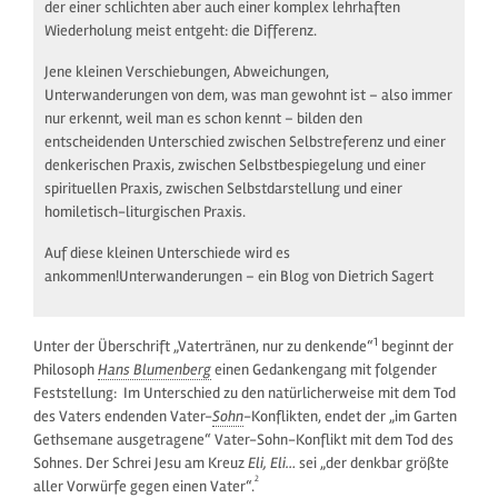
der einer schlichten aber auch einer komplex lehrhaften
Wiederholung meist entgeht: die Differenz.
Jene kleinen Verschiebungen, Abweichungen,
Unterwanderungen von dem, was man gewohnt ist – also immer
nur erkennt, weil man es schon kennt – bilden den
entscheidenden Unterschied zwischen Selbstreferenz und einer
denkerischen Praxis, zwischen Selbstbespiegelung und einer
spirituellen Praxis, zwischen Selbstdarstellung und einer
homiletisch-liturgischen Praxis.
Auf diese kleinen Unterschiede wird es
ankommen!Unterwanderungen – ein Blog von Dietrich Sagert
1
Unter der Überschrift „Vatertränen, nur zu denkende“
beginnt der
Philosoph
Hans Blumenberg
einen Gedankengang mit folgender
Feststellung: Im Unterschied zu den natürlicherweise mit dem Tod
des Vaters endenden Vater-
Sohn
-Konflikten, endet der „im Garten
Gethsemane ausgetragene“ Vater-Sohn-Konflikt mit dem Tod des
Sohnes. Der Schrei Jesu am Kreuz
Eli, Eli…
sei „der denkbar größte
2
aller Vorwürfe gegen einen Vater“.