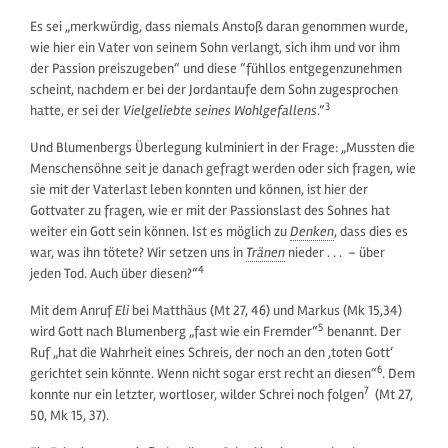
Es sei „merkwürdig, dass niemals Anstoß daran genommen wurde,
wie hier ein Vater von seinem Sohn verlangt, sich ihm und vor ihm
der Passion preiszugeben“ und diese “fühllos entgegenzunehmen
scheint, nachdem er bei der Jordantaufe dem Sohn zugesprochen
3
hatte, er sei der
Vielgeliebte seines Wohlgefallens
.“
Und Blumenbergs Überlegung kulminiert in der Frage: „Mussten die
Menschensöhne seit je danach gefragt werden oder sich fragen, wie
sie mit der Vaterlast leben konnten und können, ist hier der
Gottvater zu fragen, wie er mit der Passionslast des Sohnes hat
weiter ein Gott sein können. Ist es möglich zu
Denken
, dass dies es
war, was ihn tötete? Wir setzen uns in
Tränen
nieder . . . – über
4
jeden Tod. Auch über diesen?“
Mit dem Anruf
Eli
bei Matthäus (Mt 27, 46) und Markus (Mk 15,34)
5
wird Gott nach Blumenberg „fast wie ein Fremder“
benannt. Der
Ruf „hat die Wahrheit eines Schreis, der noch an den ‚toten Gott‘
6
gerichtet sein könnte. Wenn nicht sogar erst recht an diesen“
. Dem
7
konnte nur ein letzter, wortloser, wilder Schrei noch folgen
(Mt 27,
50, Mk 15, 37).