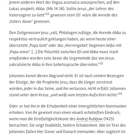
jenem anderen Wort der
lingua aramaica
anzusprechen, auf den
Lukas anspielt:
Abba
(Mk 14.36). Sollte Jesus „der Lehrer des
22
Vatersagens zu Gott“
gewesen sein?
Eli
wäre die Anrede des
‚Vaters davor‘ gewesen.
Den Zeitgenossen Jesu „soll, Philologen zufolge, die Anrede
Abba
zu
respektlos vertraulich geklungen haben, als wenn heute einer
übersetzte ‚Papa Gott‘ oder das ‚Herrengebet‘ beginnen ließe mit
‚Papa unser‘. […] Die Polarität zwischen
Eli
und
Abba
muss stark
empfunden worden sein, bevor die Urgemeinde das von Jesus
23
sakralisierte
Abba
in ihre Gebetssprache übernahm.“
Johannes kennt diesen Abgrund nicht. Er ist nach seinem Bezeugen
der Einzige, der die Prophetie Jesu, dass die Jünger zerstreut
würden, jeder in das Seine, und ihn verlassen, nicht erfüllt. Johannes
24
stand unter dem Kreuz „und weiß vom letzten Aufschrei nichts“
.
Oder: er hat ihn in die Erhabenheit einer innergöttlichen Kommunion
erhoben. Von ihr gewinnt man einen visuell echohaften Eindruck,
wenn man die Dreifaltigkeitsikone des
Andrej Rubljow
(1425)
betrachtet. Sie zeigt Stabilität, heitere Erhabenheit. Wie im Text des
Johannes fallen hier Davor und Danach ineinander. Aber zugleich ist