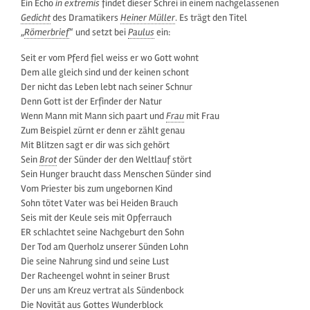
Ein Echo
in extremis
findet dieser Schrei in einem nachgelassenen
Gedicht
des Dramatikers
Heiner Müller
. Es trägt den Titel
„
Römerbrief
“ und setzt bei
Paulus
ein:
Seit er vom Pferd fiel weiss er wo Gott wohnt
Dem alle gleich sind und der keinen schont
Der nicht das Leben lebt nach seiner Schnur
Denn Gott ist der Erfinder der Natur
Wenn Mann mit Mann sich paart und
Frau
mit Frau
Zum Beispiel zürnt er denn er zählt genau
Mit Blitzen sagt er dir was sich gehört
Sein
Brot
der Sünder der den Weltlauf stört
Sein Hunger braucht dass Menschen Sünder sind
Vom Priester bis zum ungebornen Kind
Sohn tötet Vater was bei Heiden Brauch
Seis mit der Keule seis mit Opferrauch
ER schlachtet seine Nachgeburt den Sohn
Der Tod am Querholz unserer Sünden Lohn
Die seine Nahrung sind und seine Lust
Der Racheengel wohnt in seiner Brust
Der uns am Kreuz vertrat als Sündenbock
Die Novität aus Gottes Wunderblock