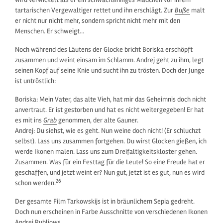
tartarischen Vergewaltiger rettet und ihn erschlägt. Zur
Buße
malt
er nicht nur nicht mehr, sondern spricht nicht mehr mit den
Menschen. Er schweigt…
Noch während des Läutens der Glocke bricht Boriska erschöpft
zusammen und weint einsam im Schlamm. Andrej geht zu ihm, legt
seinen Kopf auf seine Knie und sucht ihn zu trösten. Doch der Junge
ist untröstlich:
Boriska: Mein Vater, das alte Vieh, hat mir das Geheimnis doch nicht
anvertraut. Er ist gestorben und hat es nicht weitergegeben! Er hat
es mit ins
Grab
genommen, der alte Gauner.
Andrej: Du siehst, wie es geht. Nun weine doch nicht! (Er schluchzt
selbst). Lass uns zusammen fortgehen. Du wirst Glocken gießen, ich
werde Ikonen malen. Lass uns zum Dreifaltigkeitskloster gehen.
Zusammen. Was für ein Festtag für die Leute! So eine Freude hat er
geschaffen, und jetzt weint er? Nun gut, jetzt ist es gut, nun es wird
26
schon werden.
Der gesamte Film Tarkowskijs ist in bräunlichem Sepia gedreht.
Doch nun erscheinen in Farbe Ausschnitte von verschiedenen Ikonen
Andrej Rubljows…