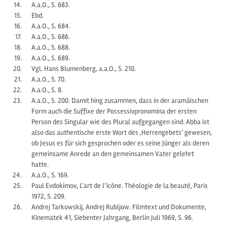
A.a.O., S. 683.
Ebd.
A.a.O., S. 684.
A.a.O., S. 686.
A.a.O., S. 688.
A.a.O., S. 689.
Vgl. Hans Blumenberg, a.a.O., S. 210.
A.a.O., S. 70.
A.a.O., S. 8.
A.a.O., S. 200. Damit hing zusammen, dass in der aramäischen
Form auch die Suffixe der Possessivpronomina der ersten
Person des Singular wie des Plural aufgegangen sind: Abba ist
also das authentische erste Wort des ‚Herrengebets‘ gewesen,
ob Jesus es für sich gesprochen oder es seine Jünger als deren
gemeinsame Anrede an den gemeinsamen Vater gelehrt
hatte.
A.a.O., S. 169.
Paul Evdokimov, L‘art de l’icône. Théologie de la beauté, Paris
1972, S. 209.
Andrej Tarkowskij, Andrej Rubljow. Filmtext und Dokumente,
Kinematek 41, Siebenter Jahrgang, Berlin Juli 1969, S. 96.