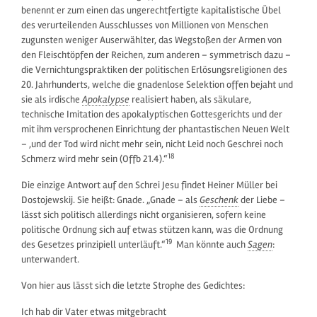
benennt er zum einen das ungerechtfertigte kapitalistische Übel
des verurteilenden Ausschlusses von Millionen von Menschen
zugunsten weniger Auserwählter, das Wegstoßen der Armen von
den Fleischtöpfen der Reichen, zum anderen – symmetrisch dazu –
die Vernichtungspraktiken der politischen Erlösungsreligionen des
20. Jahrhunderts, welche die gnadenlose Selektion offen bejaht und
sie als irdische
Apokalypse
realisiert haben, als säkulare,
technische Imitation des apokalyptischen Gottesgerichts und der
mit ihm versprochenen Einrichtung der phantastischen Neuen Welt
– ‚und der Tod wird nicht mehr sein, nicht Leid noch Geschrei noch
18
Schmerz wird mehr sein (Offb 21.4).“
Die einzige Antwort auf den Schrei Jesu findet Heiner Müller bei
Dostojewskij. Sie heißt: Gnade. „Gnade – als
Geschenk
der Liebe –
lässt sich politisch allerdings nicht organisieren, sofern keine
politische Ordnung sich auf etwas stützen kann, was die Ordnung
19
des Gesetzes prinzipiell unterläuft.“
Man könnte auch
Sagen
:
unterwandert.
Von hier aus lässt sich die letzte Strophe des Gedichtes:
Ich hab dir Vater etwas mitgebracht