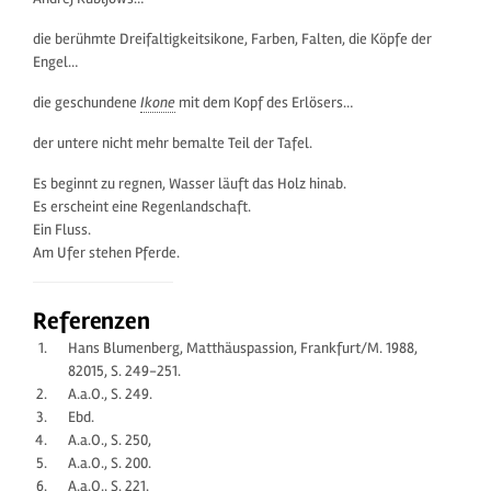
die berühmte Dreifaltigkeitsikone, Farben, Falten, die Köpfe der
Engel…
die geschundene
Ikone
mit dem Kopf des Erlösers…
der untere nicht mehr bemalte Teil der Tafel.
Es beginnt zu regnen, Wasser läuft das Holz hinab.
Es erscheint eine Regenlandschaft.
Ein Fluss.
Am Ufer stehen Pferde.
Referenzen
Hans Blumenberg, Matthäuspassion, Frankfurt/M. 1988,
82015, S. 249-251.
A.a.O., S. 249.
Ebd.
A.a.O., S. 250,
A.a.O., S. 200.
A.a.O., S. 221.