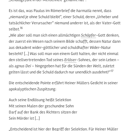
Es ist das, was Paulus im Römerbrief die
harmatia
nennt, dass
„niemand je ohne Schuld bleibt“, einer Schuld, deren „Urheber und
tatsächlicher Verursacher“ niemand anderer ist, als der Vater-Gott
16
selbst.
„Wie aber soll man sich einen allmächtigen
Schöpfer
-Gott denken,
der zuerst ein Wesen nach seinem Bilde schafft, dessen Natur dann
aus dekadent wider-göttlicher und schuldhafter Wider-Natur
besteht? […] Was soll man von einem Gott halten, der nicht einmal
den stellvertretenden Tod seines
Erlöser
-Sohnes, der sein Leben –
als
agnus Dei
– hingegeben hat für die Sünden der Welt, zuletzt
17
gelten lässt und die Schuld dadurch nur unendlich ausdehnt?“
Die entscheidende Pointe erfährt Heiner Müllers Gedicht in seiner
apokalyptischen Zuspitzung:
Auch seine Endlösung heißt Selektion
Mit seinen Malen der geschundne Sohn
Darf auf der Bank des Richters sitzen der
Sein Mörder ist […]
„Entscheidend ist hier der Begriff der Selektion. Für Heiner Müller