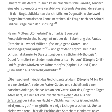
Christentums darstellt; auch keine blasphemische Parodie, sondern
eine ebenso empörte wie verstört-verstörende Auseinandersetzung
mit den Unglaublichkeiten der christlichen Dogmatik, wobei zwei
Fragen im thematischen Zentrum stehen: die Frage nach der Schuld
11
und die Frage nach der Erlösung.“
Heiner Müllers „Römerbrief“ ist markiert von drei
Perspektivwechseln. Es beginnt mit der der Bekehrung des Paulus
(Strophe 1) – wobei Müller auf seine „eigene Gottes- und
12
Todesbegegnung anspielt“
– und geht dann sofort über in die
„kritisch distanzierte Darstellung der christlichen Mythologie“.
Dabei formuliert er „in der neutralen dritten Person“ (Strophe 2-13)
und folgt den Motiven des Römerbriefes (Kapitel 1, 2 und 7) und
13
„Einwänden aus der Religionskritik“.
„Überraschend mündet das Gedicht zuletzt dann (Strophe 14 bis 15)
in eine direkte Anrede des Vater-Gottes und schließt mit einer
harschen Anklage, die das Ich an den Vater-Gott des Jüngsten Tages
adressiert, in einer Art von invertiertem
Gebet
, das aus der
Erfahrung
der irdischen Nacht – „Nichts war nichts ist und nichts
wird jemals gut“ – ins göttliche ewige Licht gesprochen ist. Unklar
bleibt, wer genau hier die Position des Sprechers einnimmt: ob es