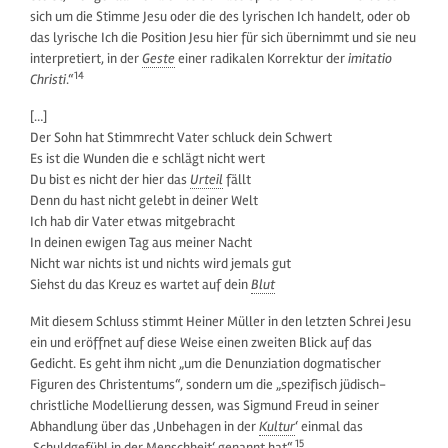
sich um die Stimme Jesu oder die des lyrischen Ich handelt, oder ob
das lyrische Ich die Position Jesu hier für sich übernimmt und sie neu
interpretiert, in der
Geste
einer radikalen Korrektur der
imitatio
14
Christi
.“
[…]
Der Sohn hat Stimmrecht Vater schluck dein Schwert
Es ist die Wunden die e schlägt nicht wert
Du bist es nicht der hier das
Urteil
fällt
Denn du hast nicht gelebt in deiner Welt
Ich hab dir Vater etwas mitgebracht
In deinen ewigen Tag aus meiner Nacht
Nicht war nichts ist und nichts wird jemals gut
Siehst du das Kreuz es wartet auf dein
Blut
Mit diesem Schluss stimmt Heiner Müller in den letzten Schrei Jesu
ein und eröffnet auf diese Weise einen zweiten Blick auf das
Gedicht. Es geht ihm nicht „um die Denunziation dogmatischer
Figuren des Christentums“, sondern um die „spezifisch jüdisch-
christliche Modellierung dessen, was Sigmund Freud in seiner
Abhandlung über das ‚Unbehagen in der
Kultur
‘ einmal das
15
‚Schuldgefühl in der Menschheit‘ genannt hat“.