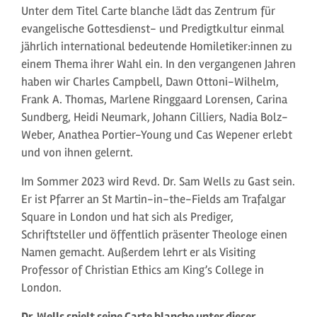
Unter dem Titel Carte blanche lädt das Zentrum für
evangelische Gottesdienst- und Predigtkultur einmal
jährlich international bedeutende Homiletiker:innen zu
einem Thema ihrer Wahl ein. In den vergangenen Jahren
haben wir Charles Campbell, Dawn Ottoni-Wilhelm,
Frank A. Thomas, Marlene Ringgaard Lorensen, Carina
Sundberg, Heidi Neumark, Johann Cilliers, Nadia Bolz-
Weber, Anathea Portier-Young und Cas Wepener erlebt
und von ihnen gelernt.
Im Sommer 2023 wird Revd. Dr. Sam Wells zu Gast sein.
Er ist Pfarrer an St Martin-in-the-Fields am Trafalgar
Square in London und hat sich als Prediger,
Schriftsteller und öffentlich präsenter Theologe einen
Namen gemacht. Außerdem lehrt er als Visiting
Professor of Christian Ethics am King’s College in
London.
Dr. Wells spielt seine Carte blanche unter dieser