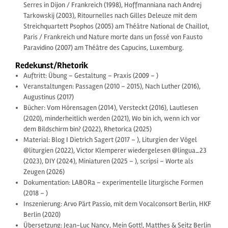
Serres in Dijon / Frankreich (1998), Hoffmanniana nach Andrej
Tarkowskij (2003), Ritournelles nach Gilles Deleuze mit dem
Streichquartett Psophos (2005) am Théâtre National de Chaillot,
Paris / Frankreich und Nature morte dans un fossé von Fausto
Paravidino (2007) am Théâtre des Capucins, Luxemburg.
Redekunst/Rhetorik
Auftritt: Übung – Gestaltung – Praxis (2009 – )
Veranstaltungen: Passagen (2010 – 2015), Nach Luther (2016),
Augustinus (2017)
Bücher: Vom Hörensagen (2014), Versteckt (2016), Lautlesen
(2020), minderheitlich werden (2021), Wo bin ich, wenn ich vor
dem Bildschirm bin? (2022), Rhetorica (2025)
Material: Blog I Dietrich Sagert (2017 – ), Liturgien der Vögel
@liturgien (2022), Victor Klemperer wiedergelesen @lingua_23
(2023), DIY (2024), Miniaturen (2025 – ), scripsi – Worte als
Zeugen (2026)
Dokumentation: LABORa – experimentelle liturgische Formen
(2018 – )
Inszenierung: Arvo Pärt Passio, mit dem Vocalconsort Berlin, HKF
Berlin (2020)
Übersetzung: Jean-Luc Nancy, Mein Gott!, Matthes & Seitz Berlin